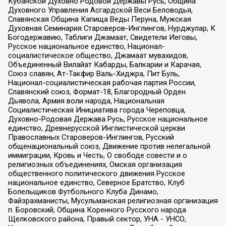
Кубанской Духовно Родовой Державы Русь, Община
Духовного Управления Асгардской Веси Беловодья,
Славянская Община Капища Веды Перуна, Мужская
Духовная Семинария Староверов-Инглингов, Нурджулар, К
Богодержавию, Таблиги Джамаат, Свидетели Иеговы,
Русское национальное единство, Национал-
социалистическое общество, Джамаат мувахидов,
Объединенный Вилайат Кабарды, Балкарии и Карачая,
Союз славян, Ат-Такфир Валь-Хиджра, Пит Буль,
Национал-социалистическая рабочая партия России,
Славянский союз, Формат-18, Благородный Орден
Дьявола, Армия воли народа, Национальная
Социалистическая Инициатива города Череповца,
Духовно-Родовая Держава Русь, Русское национальное
единство, Древнерусской Инглистической церкви
Православных Староверов-Инглингов, Русский
общенациональный союз, Движение против нелегальной
иммиграции, Кровь и Честь, О свободе совести и о
религиозных объединениях, Омская организация
общественного политического движения Русское
национальное единство, Северное Братство, Клуб
Болельщиков Футбольного Клуба Динамо,
Файзрахманисты, Мусульманская религиозная организация
п. Боровский, Община Коренного Русского народа
Щелковского района, Правый сектор, УНА - УНСО,