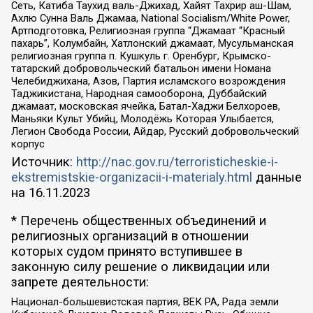
Сеть, Катиба Таухид валь-Джихад, Хайят Тахрир аш-Шам,
Ахлю Сунна Валь Джамаа, National Socialism/White Power,
Артподготовка, Религиозная группа “Джамаат “Красный
пахарь”, Колумбайн, Хатлонский джамаат, Мусульманская
религиозная группа п. Кушкуль г. Оренбург, Крымско-
татарский добровольческий батальон имени Номана
Челебиджихана, Азов, Партия исламского возрождения
Таджикистана, Народная самооборона, Дуббайский
джамаат, московская ячейка, Батал-Хаджи Белхороев,
Маньяки Культ Убийц, Молодёжь Которая Улыбается,
Легион Свобода России, Айдар, Русский добровольческий
корпус
Источник:
http://nac.gov.ru/terroristicheskie-i-
ekstremistskie-organizacii-i-materialy.html
данные
на
16.11.2023
* Перечень общественных объединений и
религиозных организаций в отношении
которых судом принято вступившее в
законную силу решение о ликвидации или
запрете деятельности:
Национал-большевистская партия, ВЕК РА, Рада земли