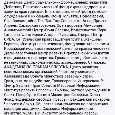
движений, Центр социально-информационных инициатив
Действие, Благотворительный фонд охраны здоровья и
защиты прав граждан, Благотворительный фонд помощи
осужденным и их семьям, Фонд Тольятти, Новое время,
Серебряная тайга, Так-Так-Так, Сова, центр Анна, Проект
Апрель, Самарская губерния, Эра здоровья, Мемориал,
Аналитический Центр Юрия Левады, Издательство Парк
Гагарина, Фонд имени Андрея Рылькова, Сфера, Центр
СИБАЛЬТ, Уральская правозащитная группа, Женщины
Евразии, Институт прав человека, Фонд защиты гласности,
Российский исследовательский центр по правам человека,
Дальневосточный центр развития гражданских инициатив
и социального партнерства, Гражданское действие, Центр
независимых социологических исследований, Сутяжник,
АКАДЕМИЯ ПО ПРАВАМ ЧЕЛОВЕКА, Центр развития
некоммерческих организаций, Частное учреждение в
Калининграде Совета Министров северных стран,
Гражданское содействие, Трансперенси Интернешнл-Р,
Центр Защиты Прав Средств Массовой Информации,
Институт развития прессы - Сибирь, Частное учреждение в
Санкт-Петербурге Совета Министров Северных Стран,
Фонд поддержки свободы прессы, Гражданский контроль,
Человек и Закон, Общественная комиссия по сохранению
наследия академика Сахарова, Информационное
агентство МЕМО. РУ, Институт региональной прессы,