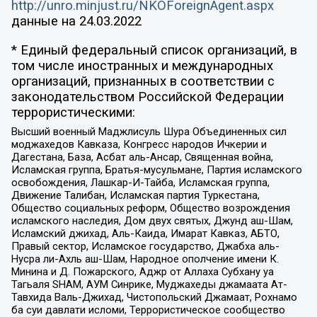
http://unro.minjust.ru/NKOForeignAgent.aspx
данные на
24.03.2022
* Единый федеральный список организаций, в
том числе иностранных и международных
организаций, признанных в соответствии с
законодательством Российской Федерации
террористическими:
Высший военный Маджлисуль Шура Объединенных сил
моджахедов Кавказа, Конгресс народов Ичкерии и
Дагестана, База, Асбат аль-Ансар, Священная война,
Исламская группа, Братья-мусульмане, Партия исламского
освобождения, Лашкар-И-Тайба, Исламская группа,
Движение Талибан, Исламская партия Туркестана,
Общество социальных реформ, Общество возрождения
исламского наследия, Дом двух святых, Джунд аш-Шам,
Исламский джихад, Аль-Каида, Имарат Кавказ, АБТО,
Правый сектор, Исламское государство, Джабха аль-
Нусра ли-Ахль аш-Шам, Народное ополчение имени К.
Минина и Д. Пожарского, Аджр от Аллаха Субхану уа
Тагьаля SHAM, АУМ Синрике, Муджахеды джамаата Ат-
Тавхида Валь-Джихад, Чистопольский Джамаат, Рохнамо
ба суи давлати исломи, Террористическое сообщество