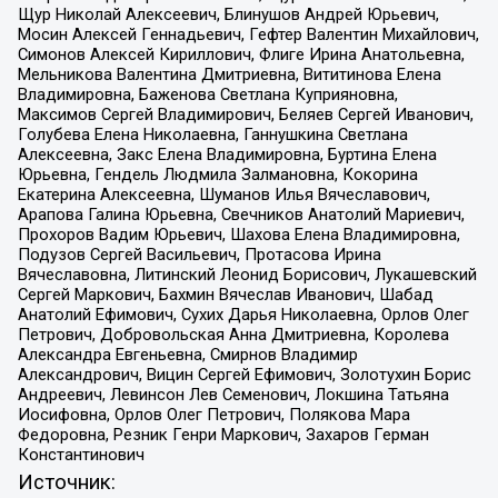
Щур Николай Алексеевич, Блинушов Андрей Юрьевич,
Мосин Алексей Геннадьевич, Гефтер Валентин Михайлович,
Симонов Алексей Кириллович, Флиге Ирина Анатольевна,
Мельникова Валентина Дмитриевна, Вититинова Елена
Владимировна, Баженова Светлана Куприяновна,
Максимов Сергей Владимирович, Беляев Сергей Иванович,
Голубева Елена Николаевна, Ганнушкина Светлана
Алексеевна, Закс Елена Владимировна, Буртина Елена
Юрьевна, Гендель Людмила Залмановна, Кокорина
Екатерина Алексеевна, Шуманов Илья Вячеславович,
Арапова Галина Юрьевна, Свечников Анатолий Мариевич,
Прохоров Вадим Юрьевич, Шахова Елена Владимировна,
Подузов Сергей Васильевич, Протасова Ирина
Вячеславовна, Литинский Леонид Борисович, Лукашевский
Сергей Маркович, Бахмин Вячеслав Иванович, Шабад
Анатолий Ефимович, Сухих Дарья Николаевна, Орлов Олег
Петрович, Добровольская Анна Дмитриевна, Королева
Александра Евгеньевна, Смирнов Владимир
Александрович, Вицин Сергей Ефимович, Золотухин Борис
Андреевич, Левинсон Лев Семенович, Локшина Татьяна
Иосифовна, Орлов Олег Петрович, Полякова Мара
Федоровна, Резник Генри Маркович, Захаров Герман
Константинович
Источник: