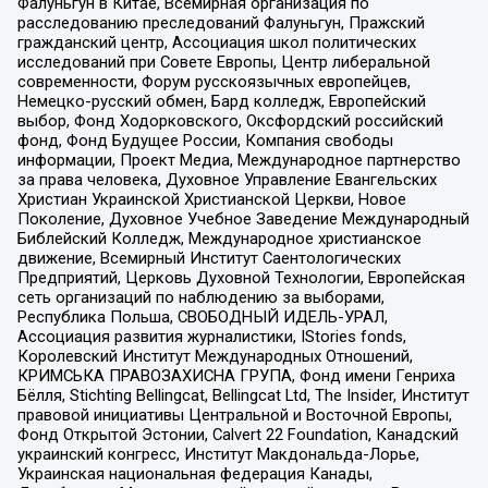
Фалуньгун в Китае, Всемирная организация по
расследованию преследований Фалуньгун, Пражский
гражданский центр, Ассоциация школ политических
исследований при Совете Европы, Центр либеральной
современности, Форум русскоязычных европейцев,
Немецко-русский обмен, Бард колледж, Европейский
выбор, Фонд Ходорковского, Оксфордский российский
фонд, Фонд Будущее России, Компания свободы
информации, Проект Медиа, Международное партнерство
за права человека, Духовное Управление Евангельских
Христиан Украинской Христианской Церкви, Новое
Поколение, Духовное Учебное Заведение Международный
Библейский Колледж, Международное христианское
движение, Всемирный Институт Саентологических
Предприятий, Церковь Духовной Технологии, Европейская
сеть организаций по наблюдению за выборами,
Республика Польша, СВОБОДНЫЙ ИДЕЛЬ-УРАЛ,
Ассоциация развития журналистики, IStories fonds,
Королевский Институт Международных Отношений,
КРИМСЬКА ПРАВОЗАХИСНА ГРУПА, Фонд имени Генриха
Бёлля, Stichting Bellingcat, Bellingcat Ltd, The Insider, Институт
правовой инициативы Центральной и Восточной Европы,
Фонд Открытой Эстонии, Calvert 22 Foundation, Канадский
украинский конгресс, Институт Макдональда-Лорье,
Украинская национальная федерация Канады,