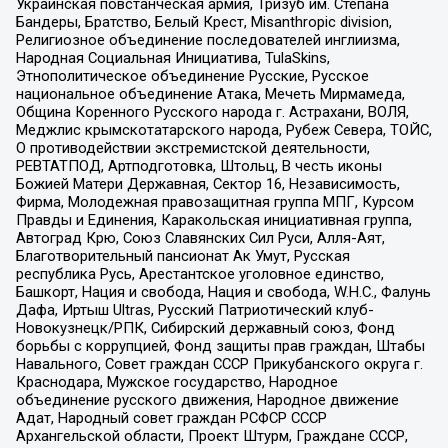
Украинская повстанческая армия, Тризуб им. Степана
Бандеры, Братство, Белый Крест, Misanthropic division,
Религиозное объединение последователей инглиизма,
Народная Социальная Инициатива, TulaSkins,
Этнополитическое объединение Русские, Русское
национальное объединение Атака, Мечеть Мирмамеда,
Община Коренного Русского народа г. Астрахани, ВОЛЯ,
Меджлис крымскотатарского народа, Рубеж Севера, ТОЙС,
О противодействии экстремистской деятельности,
РЕВТАТПОД, Артподготовка, Штольц, В честь иконы
Божией Матери Державная, Сектор 16, Независимость,
Фирма, Молодежная правозащитная группа МПГ, Курсом
Правды и Единения, Каракольская инициативная группа,
Автоград Крю, Союз Славянских Сил Руси, Алля-Аят,
Благотворительный пансионат Ак Умут, Русская
республика Русь, Арестантское уголовное единство,
Башкорт, Нация и свобода, Нация и свобода, W.H.С., Фалунь
Дафа, Иртыш Ultras, Русский Патриотический клуб-
Новокузнецк/РПК, Сибирский державный союз, Фонд
борьбы с коррупцией, Фонд защиты прав граждан, Штабы
Навального, Совет граждан СССР Прикубанского округа г.
Краснодара, Мужское государство, Народное
объединение русского движения, Народное движение
Адат, Народный совет граждан РСФСР СССР
Архангельской области, Проект Штурм, Граждане СССР,