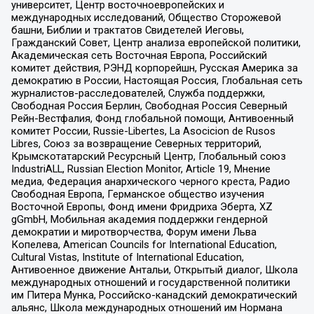
университет, Центр восточноевропейских и
международных исследований, Общество Сторожевой
башни, Библии и трактатов Свидетелей Иеговы,
Гражданский Совет, Центр анализа европейской политики,
Академическая сеть Восточная Европа, Российский
комитет действия, РЭНД корпорейшн, Русская Америка за
демократию в России, Настоящая Россия, Глобальная сеть
журналистов-расследователей, Служба поддержки,
Свободная Россия Берлин, Свободная Россия Северный
Рейн-Вестфалия, Фонд глобальной помощи, Антивоенный
комитет России, Russie-Libertes, La Asocicion de Rusos
Libres, Союз за возвращение Северных территорий,
Крымскотатарский Ресурсный Центр, Глобальный союз
IndustriALL, Russian Election Monitor, Article 19, Мнение
медиа, Федерация анархического черного креста, Радио
Свободная Европа, Германское общество изучения
Восточной Европы, Фонд имени Фридриха Эберта, XZ
gGmbH, Мобильная академия поддержки гендерной
демократии и миротворчества, Форум имени Льва
Копелева, American Councils for International Education,
Cultural Vistas, Institute of International Education,
Антивоенное движение Антальи, Открытый диалог, Школа
международных отношений и государственной политики
им Питера Мунка, Российско-канадский демократический
альянс, Школа международных отношений им Нормана