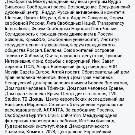
Декабристы, Международный научный центр им Вудро
Вильсона, Свободная пресса, Возрождение, Всеукраинский
духовный центр , Риддл, Русский антивоенный комитет в
Швеции, Проект Медуза, Фонд Андрея Сахарова, Форум
свободной России, Лига Свободных Наций, Transparеncy
International, Форум Свободных Народов ПостРоссии,
Солидарность с гражданским движением в России –
Solidarus, КрымSOS, Свободный университет, Институт
государственного управления, Форум гражданского
общества Россия, Беллона, Союз жителей островов
Тисима и Хабомаи, Съезд народных депутатов, Гринпис
Интернешнл, Фонд борьбы с коррупцией Инк, Завет
церквей TCCN, Агора, Всемирный фонд природы, BDR
Novaja Gazeta-Europe, Алтай проект, Образовательный дом
прав человека Чернигов, Фонд Дом Прав Человека,
Белорусский дом прав человека имени Бориса Звозскова,
Дом прав человека Тбилиси, Дом прав человека Ереван,
Дом прав человека Крым, Центр дикого лосося, TVR
Studios, ТВ Дождь, Центр европейских исследований им
Вилфрида Мартенса, Сетевое объединение журналистов
расследователей, АЛЛАТРА, За свободную Россию,
Свободная Бурятия, Uralic, UnKremlin, Международная
федерация транспортных рабочих, ИстЧам Финланд,
Гудзоновский институт, Фонд Демократического
Развития, Комитет-2024, Центрально-Европейский