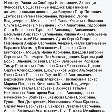
Институт Развития Свободы Информации, Экозащита!-
Женсовет, Общественный вердикт, Евразийская
антимонопольная ассоциация, Бедушев Петр Петрович,
Дзугкоева Регина Николаевна, Кривенко Сергей
Владимирович, Милославский Павел Юрьевич, Шнырова
Ольга Вадимовна, Чанышева Лилия Айратовна, Сидорович
Ольга Борисовна, Туровский Александр Алексеевич,
Васильева Анастасия Евгеньевна, Ривина Анна Валерьевна,
Бойко Анатолий Николаевич, Дугин Сергей Георгиевич,
Пивоваров Андрей Сергеевич, Аверин Виталий Евгеньевич,
Барахоев Магомед Бекханович, Шарипков Олег
Викторович, Мошель Ирина Ароновна, Шведов Григорий
Сергеевич, Пономарев Лев Александрович, Каргалицкий
Борис Юльевич, Созаев Валерий Валерьевич, Исламов
Тимур Рифгатович, Романова Ольга Евгеньевна, Щаров
Сергей Алексадрович, Цирульников Борис Альбертович,
Гасан Ольга Павловна, Паутов Юрий Анатольевич,
Верховский Александр Маркович, Пислакова-Паркер
Марина Петровна, Кочеткова Татьяна Владимировна,
Чуркина Наталья Валерьевна, Акимова Татьяна
Николаевна, Золотарева Екатерина Александровна,
Рачинский Ян Збигневич, Жемкова Елена Борисовна,
Гудков Лев Дмитриевич, Илларионова Юлия Юрьевна,
Саранг Анна Васильевна, Захарова Светлана Сергеевна,
Аверин Владимир Анатольевич, Щур Татьяна Михайловна,