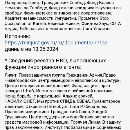
Патерсона, Центр Гражданских Свобод, Фонд Бориса
Немцова за Свободу, Фонд имени Фридриха Науманна за
свободу, Феминистское антивоенное сопротивление,
Комитет независимости Ингушетии, Прометей, Stop
Occupation of Karelia, Вернись живым, Фридом Хаус, СОТА
медиа, Либерально-демократическая Лига Украины
Источник:
https://minjust.gov.ru/ru/documents/7756/
данные на
13.05.2024
* Сведения реестра НКО, выполняющих
функции иностранного агента:
Лилит, Правозащитная группа Гражданин.Армия.Право,
Нижегородский центр немецкой и европейской культуры,
Центр гендерных исследований, Фонд защиты прав
граждан Штаб, Институт права и публичной политики,
Фонд борьбы с коррупцией, Альянс врачей,
НАСИЛИЮ.НЕТ, Мы против СПИДа, СВЕЧА, Гуманитарное
действие, Открытый Петербург, Лига Избирателей,
Правовая инициатива, Гражданский Союз, Хасдей
Ерушалаим, Центр поддержки и содействия развитию
средств массовой информации, Горячая Линия, В защиту
прав заключенных, Институт глобализации и социальных