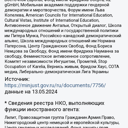
gGmbH, Мобильная академия поддержки гендерной
демократии и миротворчества, Форум имени Льва
Копелева, American Councils for International Education,
Cultural Vistas, Institute of International Education,
Антивоенное движение Антальи, Открытый диалог, Школа
международных отношений и государственной политики
им Питера Мунка, Российско-канадский демократический
альянс, Школа международных отношений им Нормана
Патерсона, Центр Гражданских Свобод, Фонд Бориса
Немцова за Свободу, Фонд имени Фридриха Науманна за
свободу, Феминистское антивоенное сопротивление,
Комитет независимости Ингушетии, Прометей, Stop
Occupation of Karelia, Вернись живым, Фридом Хаус, СОТА
медиа, Либерально-демократическая Лига Украины
Источник:
https://minjust.gov.ru/ru/documents/7756/
данные на
13.05.2024
* Сведения реестра НКО, выполняющих
функции иностранного агента:
Лилит, Правозащитная группа Гражданин.Армия.Право,
Нижегородский центр немецкой и европейской культуры,
Центр гендерных исследований, Фонд защиты прав