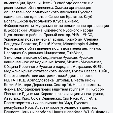
иммиграции, Кровь и Честь, О свободе совести и о
религиозных объединениях, Омская организация
общественного политического движения Русское
национальное единство, Северное Братство, Клуб
Болельщиков Футбольного Клуба Динамо,
Файзрахманисты, Мусульманская религиозная организация
п. Боровский, Община Коренного Русского народа
Щелковского района, Правый сектор, УНА - УНСО,
Украинская повстанческая армия, Тризуб им. Степана
Бандеры, Братство, Белый Крест, Misanthropic division,
Религиозное объединение последователей инглиизма,
Народная Социальная Инициатива, TulaSkins,
Этнополитическое объединение Русские, Русское
национальное объединение Атака, Мечеть Мирмамеда,
Община Коренного Русского народа г. Астрахани, ВОЛЯ,
Меджлис крымскотатарского народа, Рубеж Севера, ТОЙС,
О противодействии экстремистской деятельности,
РЕВТАТПОД, Артподготовка, Штольц, В честь иконы
Божией Матери Державная, Сектор 16, Независимость,
Фирма, Молодежная правозащитная группа МПГ, Курсом
Правды и Единения, Каракольская инициативная группа,
Автоград Крю, Союз Славянских Сил Руси, Алля-Аят,
Благотворительный пансионат Ак Умут, Русская
республика Русь, Арестантское уголовное единство,
Башкорт, Нация и свобода, Нация и свобода, W.H.С., Фалунь