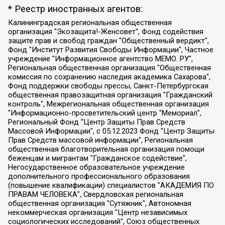
* Реестр иностранных агентов:
Калининградская региональная общественная организация "Экозащита!-Женсовет", Фонд содействия защите прав и свобод граждан "Общественный вердикт", Фонд "Институт Развития Свободы Информации", Частное учреждение "Информационное агентство МЕМО. РУ", Региональная общественная организация "Общественная комиссия по сохранению наследия академика Сахарова", Фонд поддержки свободы прессы, Санкт-Петербургская общественная правозащитная организация "Гражданский контроль", Межрегиональная общественная организация "Информационно-просветительский центр "Мемориал", Региональный Фонд "Центр Защиты Прав Средств Массовой Информации", с 05.12.2023 Фонд "Центр Защиты Прав Средств массовой информации", Региональная общественная благотворительная организация помощи беженцам и мигрантам "Гражданское содействие", Негосударственное образовательное учреждение дополнительного профессионального образования (повышение квалификации) специалистов "АКАДЕМИЯ ПО ПРАВАМ ЧЕЛОВЕКА", Свердловская региональная общественная организация "Сутяжник", Автономная некоммерческая организация "Центр независимых социологических исследований", Союз общественных объединений "Российский исследовательский центр по правам человека", Региональное общественное учреждение научно-информационный центр "МЕМОРИАЛ", Некоммерческая организация "Фонд защиты гласности", Автономная некоммерческая организация "Институт прав человека", Городская общественная организация "Екатеринбургское общество "МЕМОРИАЛ", Городская общественная организация "Рязанское историко-просветительское и правозащитное общество "Мемориал" (Рязанский Мемориал), Челябинский региональный орган общественной самодеятельности – женское общественное объединение "Женщины Евразии", Челябинский региональный орган общественной самодеятельности "Уральская правозащитная группа", Фонд содействия защите здоровья и социальной справедливости имени Андрея Рылькова, Автономная Некоммерческая Организация "Аналитический Центр Юрия Левады", Автономная некоммерческая организация социальной поддержки населения "Проект Апрель", Региональная общественная организация помощи женщинам и детям, находящимся в кризисной ситуации "Информационно-методический центр "Анна", Фонд содействия развитию массовых коммуникаций и правовому просвещению "Так-так-Так", Фонд содействия устойчивому развитию "Серебряная тайга", Свердловский региональный общественный фонд социальных проектов "Новое время", "Idel.Реалии", Кавказ.Реалии, Крым.Реалии, Телеканал Настоящее Время, Татаро-башкирская служба Радио Свобода (Azatliq Radiosi), Радио Свободная Европа/Радио Свобода (PCE/PC), "Сибирь.Реалии", "Фактограф", Благотворительный фонд помощи осужденным и их семьям, Автономная некоммерческая организация "Институт глобализации и социальных движений", Фонд "В защиту прав заключенных", Частное учреждение "Центр поддержки и содействия развитию средств массовой информации", Пензенский региональный общественный благотворительный фонд "Гражданский союз", "Север.Реалии", Некоммерческая организация Фонд "Правовая инициатива", Общество с ограниченной ответственностью "Радио Свободная Европа/Радио Свобода", Чешское информационное агентство "MEDIUM-ORIENT", Красноярская региональная общественная организация "Мы против СПИДа", Камалягин Денис Николаевич, Маркелов Сергей Евгеньевич, Пономарев Лев Александрович, Савицкая Людмила Алексеевна, Автономная некоммерческая организация "Центр по работе с проблемой насилия "НАСИЛИЮ.НЕТ", Межрегиональный профессиональный союз работников здравоохранения "Альянс врачей", Юридическое лицо, зарегистрированное в Латвийской Республике, SIA "Medusa Project" (регистрационный номер 40103797863, дата регистрации 10.06.2014), Некоммерческая организация "Фонд по борьбе с коррупцией", Автономная некоммерческая организация "Институт права и публичной политики", Баданин Роман Сергеевич, Гликин Максим Александрович, Железнова Мария Михайловна, Лукьянова Юлия Сергеевна, Маетная Елизавета Витальевна, Маняхин Петр Борисович, Чуракова Ольга Владимировна, Ярош Юлия Петровна, Юридическое лицо "The Insider SIA", зарегистрированное в Риге, Латвийская Республика (дата регистрации 26.06.2015), являющееся администратором доменного имени интернет-издания "The Insider SIA", https://theins.ru, Постернак Алексей Евгеньевич, Рубин Михаил Аркадьевич, Анин Роман Александрович, Юридическое лицо Istories fonds, зарегистрированное в Латвийской Республике (регистрационный номер 50008295751, дата регистрации 24.02.2020), Великовский Дмитрий Александрович, Долинина Ирина Николаевна, Мароховская Алеся Алексеевна, Шлейнов Роман Юрьевич, Шмагун Олеся Валентиновна, Общество с ограниченной ответственностью "Альтаир 2021", Общество с ограниченной ответственностью "Вега 2021", Общество с ограниченной ответственностью "Главный редактор 2021", Общество с ограниченной ответственностью "Ромашки монолит", Важенков Артем Валерьевич, Ивановская областная общественная организация "Центр гендерных исследований", Гурман Юрий Альбертович, Медиапроект "ОВД-Инфо", Егоров Владимир Владимирович, Жилинский Владимир Александрович, Общество с ограниченной ответственностью "ЗП", Иванова София Юрьевна, Карезина Инна Павловна, Кильтау Екатерина Викторовна, Петров Алексей Викторович, Пискунов Сергей Евгеньевич, Смирнов Сергей Сергеевич, Тихонов Михаил Сергеевич, Общество с ограниченной ответственностью "ЖУРНАЛИСТ-ИНОСТРАННЫЙ АГЕНТ", Арапова Галина Юрьевна, Вольтская Татьяна Анатольевна, Американская компания "Mason G.E.S. Anonymous Foundation" (США), являющаяся владельцем интернет-издания https://mnews.world/, Компания "Stichting Bellingcat", зарегистрированная в Нидерландах (дата регистрации 11.07.2018), Захаров Андрей Вячеславович, Клепиковская Екатерина Дмитриевна, Общество с ограниченной ответственностью "МЕМО", Перл Роман Александрович, Симонов Евгений Алексеевич, Соловьева Елена Анатольевна, Сотников Даниил Владимирович, Сурначева Елизавета Дмитриевна, Автономная некоммерческая организация по защите прав человека и информированию населения "Якутия – Наше Мнение", Общество с ограниченной ответственностью "Москоу диджитал медиа", с 26.01.2023 Общество с ограниченной ответственностью "Чайка Белые сады", Ветошкина Валерия Валерьевна, Заговора Максим Александрович, Межрегиональное общественное движение "Российская ЛГБТ - сеть", Оленичев Максим Владимирович, Павлов Иван Юрьевич, Скворцова Елена Сергеевна, Общество с ограниченной ответственностью "Как бы инагент", Кочетков Игорь Викторович, Общество с ограниченной ответственностью "Честные выборы", Еланчик Олег Александрович, Общество с ограниченной ответственностью "Нобелевский призыв", Гималова Регина Эмилевна, Григорьев Андрей Валерьевич, Григорьева Алина Александровна, Ассоциация по содействию защите прав призывников, альтернативнослужащих и военнослужащих "Правозащитная группа "Гражданин.Армия.Право", Хисамова Регина Фаритовна, Автономная некоммерческая организация по реализации социально-правовых программ "Лилит", Дальневосточное общественное движение "Маяк", Санкт-Петербургская ЛГБТ-инициативная группа "Выход", Инициативная группа ЛГБТ+ "Реверс", Алексеев Андрей Викторович, Бекбулатова Таисия Львовна, Беляев Иван Михайлович, Владыкина Елена Сергеевна, Гельман Марат Александрович, Никульшина Вероника Юрьевна, Толоконникова Надежда Андреевна, Шендерович Виктор Анатольевич, Общество с ограниченной ответственностью "Данное сообщение", Общество с ограниченной ответственностью Издательский дом "Новая глава", Айнбиндер Александра Александровна, Московский комьюнити-центр для ЛГБТ+инициатив, Благотворительный фонд развития филантропии, Deutsche Welle (Германия, Kurt-Schumacher-Strasse 3, 53113 Bonn), Борзунова Мария Михайловна, Воробьев Виктор Викторович, Голубева Анна Львовна, Константинова Алла Михайловна, Малкова Ирина Владимировна, Мурадов Мурад Абдулгалимович, Осетинская Елизавета Николаевна, Понасенков Евгений Николаевич, Ганапольский Матвей Юрьевич, Киселев Евгений Алексеевич, Борухович Ирина Григорьевна, Дремин Иван Тимофеевич, Дубровский Дмитрий Викторович, Красноярская региональная общественная организация поддержки и развития альтернативных образовательных технологий и межкультурных коммуникаций "ИНТЕРРА", Маяковская Екатерина Алексеевна, Фейгин Марк Захарович, Филимонов Андрей Викторович, Дзугкоева Регина Николаевна, Доброхотов Роман Александрович, Дудь Юрий Александрович, Елкин Сергей Владимирович, Кругликов Кирилл Игоревич, Сабунаева Мария Леонидовна, Семенов Алексей Владимирович, Шаинян Карен Багратович, Шульман Екатерина Михайловна, Асафьев Артур Валерьевич, Вахштайн Виктор Семенович, Венедиктов Алексей Алексеевич, Лушникова Екатерина Евгеньевна, Волков Леонид Михайлович, Невзоров Александр Глебович, Пархоменко Сергей Борисович, Сироткин Ярослав Николаевич, Кара-Мурза Владимир Владимирович, Баранова Наталья Владимировна, Гозман Леонид Яковлевич, Кагарлицкий Борис Юльевич, Климарев Михаил Валерьевич, Милов Владимир Станиславович, Автономная некоммерческая организация Краснодарский центр современного искусства "Типография", Моргенштерн Алишер Тагирович, Соболь Любовь Эдуардовна, Общество с ограниченной ответственностью "ЛИЗА НОРМ", Каспаров Гарри Кимович, Ходорковский Михаил Борисович, Общество с ограниченной ответственностью "Апрельские тезисы", Данилович Ирина Брониславовна, Кашин Олег Владимирович, Петров Николай Владимирович, Пивоваров Алексей Владимирович, Соколов Михаил Владимирович, Цветкова Юлия Владимировна, Чичваркин Евгений Александрович, Комитет против пыток/Команда против пыток, Общество с ограниченной ответственностью "Первый научный", Общество с ограниченной ответственностью "Вертолет и ко", Белоцерковская Вероника Борисовна, Кац Максим Евгеньевич, Лазарева Татьяна Юрьевна, Шаведдинов Руслан Табризович, Яшин Илья Валерьевич, Общество с ограниченной ответственностью "Иноагент ААВ", Алешковский Дмитрий Петрович, Альбац Евгения Марковна, Быков Дмитрий Львович, Галямина Юлия Евгеньевна, Лойко Сергей Леонидович, Мартынов Кирилл Константинович, Медведев Сергей Александрович, Крашенинников Федор Геннадиевич, Гордеева Катерина Вл