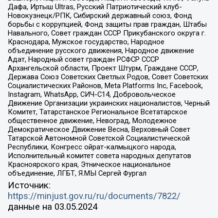
Дафа, Иртыш Ultras, Русский Патриотический клуб-
Новокузнецк/РПК, Сибирский державный союз, Фонд
борьбы с коррупцией, Фонд защиты прав граждан, Штабы
Навального, Совет граждан СССР Прикубанского округа г.
Краснодара, Мужское государство, Народное
объединение русского движения, Народное движение
Адат, Народный совет граждан РСФСР СССР
Архангельской области, Проект Штурм, Граждане СССР,
Держава Союз Советских Светлых Родов, Совет Советских
Социалистических Районов, Meta Platforms Inc, Facebook,
Instagram, WhatsApp, СИЧ-С14, Добровольческое
Движение Организации украинских националистов, Черный
Комитет, Татарстанское Региональное Всетатарское
общественное движение, Невоград, Молодежное
Демократическое Движение Весна, Верховный Совет
Татарской Автономной Советской Социалистической
Республики, Конгресс ойрат-калмыцкого народа,
Исполнительный комитет совета народных депутатов
Красноярского края, Этническое национальное
объединение, ЛГБТ, Я.МЫ Сергей Фургал
Источник:
https://minjust.gov.ru/ru/documents/7822/
данные на
03.05.2024