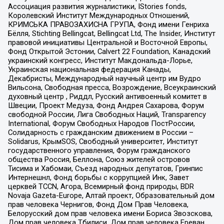
Ассоциация развития журналистики, IStories fonds,
Королевский Институт Международных Отношений,
КРИМСЬКА ПРАВОЗАХИСНА ГРУПА, Фонд имени Генриха
Бёлля, Stichting Bellingcat, Bellingcat Ltd, The Insider, Институт
правовой инициативы Центральной и Восточной Европы,
Фонд Открытой Эстонии, Calvert 22 Foundation, Канадский
украинский конгресс, Институт Макдональда-Лорье,
Украинская национальная федерация Канады,
Декабристы, Международный научный центр им Вудро
Вильсона, Свободная пресса, Возрождение, Всеукраинский
духовный центр , Риддл, Русский антивоенный комитет в
Швеции, Проект Медуза, Фонд Андрея Сахарова, Форум
свободной России, Лига Свободных Наций, Transparеncy
International, Форум Свободных Народов ПостРоссии,
Солидарность с гражданским движением в России –
Solidarus, КрымSOS, Свободный университет, Институт
государственного управления, Форум гражданского
общества Россия, Беллона, Союз жителей островов
Тисима и Хабомаи, Съезд народных депутатов, Гринпис
Интернешнл, Фонд борьбы с коррупцией Инк, Завет
церквей TCCN, Агора, Всемирный фонд природы, BDR
Novaja Gazeta-Europe, Алтай проект, Образовательный дом
прав человека Чернигов, Фонд Дом Прав Человека,
Белорусский дом прав человека имени Бориса Звозскова,
Дом прав человека Тбилиси, Дом прав человека Ереван,