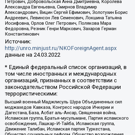
Петрович, Добровольская Анна Дмитриевна, Королева
Александра Евгеньевна, Смирнов Владимир
Александрович, Вицин Сергей Ефимович, Золотухин Борис
Андреевич, Левинсон Лев Семенович, Локшина Татьяна
Иосифовна, Орлов Олег Петрович, Полякова Мара
Федоровна, Резник Генри Маркович, Захаров Герман
Константинович
Источник:
http://unro.minjust.ru/NKOForeignAgent.aspx
данные на
24.03.2022
* Единый федеральный список организаций, в
том числе иностранных и международных
организаций, признанных в соответствии с
законодательством Российской Федерации
террористическими:
Высший военный Маджлисуль Шура Объединенных сил
моджахедов Кавказа, Конгресс народов Ичкерии и
Дагестана, База, Асбат аль-Ансар, Священная война,
Исламская группа, Братья-мусульмане, Партия исламского
освобождения, Лашкар-И-Тайба, Исламская группа,
Движение Талибан, Исламская партия Туркестана,
Общество социальных реформ, Общество возрождения