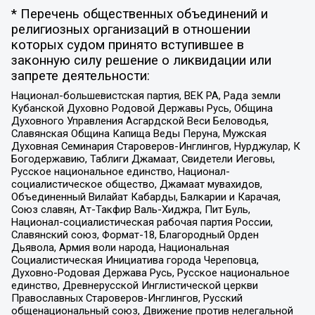
* Перечень общественных объединений и
религиозных организаций в отношении
которых судом принято вступившее в
законную силу решение о ликвидации или
запрете деятельности:
Национал-большевистская партия, ВЕК РА, Рада земли
Кубанской Духовно Родовой Державы Русь, Община
Духовного Управления Асгардской Веси Беловодья,
Славянская Община Капища Веды Перуна, Мужская
Духовная Семинария Староверов-Инглингов, Нурджулар, К
Богодержавию, Таблиги Джамаат, Свидетели Иеговы,
Русское национальное единство, Национал-
социалистическое общество, Джамаат мувахидов,
Объединенный Вилайат Кабарды, Балкарии и Карачая,
Союз славян, Ат-Такфир Валь-Хиджра, Пит Буль,
Национал-социалистическая рабочая партия России,
Славянский союз, Формат-18, Благородный Орден
Дьявола, Армия воли народа, Национальная
Социалистическая Инициатива города Череповца,
Духовно-Родовая Держава Русь, Русское национальное
единство, Древнерусской Инглистической церкви
Православных Староверов-Инглингов, Русский
общенациональный союз, Движение против нелегальной