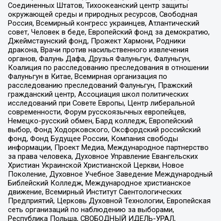
Соединенных Штатов, Тихоокеанский центр защиты
окружающей среды и природных ресурсов, Свободная
Россия, Всемирный конгресс украинцев, Атлантический
совет, Человек в беде, Европейский фонд за демократию,
Джеймстаунский фонд, Прожект Хармони, Родники
дракона, Врачи против насильственного извлечения
органов, Фалунь Дафа, Друзья Фалуньгун, Фалуньгун,
Коалиция по расследованию преследования в отношении
Фалуньгун в Китае, Всемирная организация по
расследованию преследований Фалуньгун, Пражский
гражданский центр, Ассоциация школ политических
исследований при Совете Европы, Центр либеральной
современности, Форум русскоязычных европейцев,
Немецко-русский обмен, Бард колледж, Европейский
выбор, Фонд Ходорковского, Оксфордский российский
фонд, Фонд Будущее России, Компания свободы
информации, Проект Медиа, Международное партнерство
за права человека, Духовное Управление Евангельских
Христиан Украинской Христианской Церкви, Новое
Поколение, Духовное Учебное Заведение Международный
Библейский Колледж, Международное христианское
движение, Всемирный Институт Саентологических
Предприятий, Церковь Духовной Технологии, Европейская
сеть организаций по наблюдению за выборами,
Республика Польша, СВОБОДНЫЙ ИДЕЛЬ-УРАЛ,