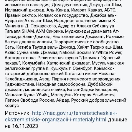
исламского наследия, Дом двух святых, Джунд аш-Шам,
Исламский джихад, Аль-Каида, Имарат Кавказ, АБТО,
Правый сектор, Исламское государство, Джабха аль-
Нусра ли-Ахль аш-Шам, Народное ополчение имени К.
Минина и Д. Пожарского, Аджр от Аллаха Субхану уа
Тагьаля SHAM, АУМ Синрике, Муджахеды джамаата Ат-
Тавхида Валь-Джихад, Чистопольский Джамаат, Рохнамо
ба суи давлати исломи, Террористическое сообщество
Сеть, Катиба Таухид валь-Джихад, Хайят Тахрир аш-Шам,
Ахлю Сунна Валь Джамаа, National Socialism/White Power,
Артподготовка, Религиозная группа “Джамаат “Красный
пахарь”, Колумбайн, Хатлонский джамаат, Мусульманская
религиозная группа п. Кушкуль г. Оренбург, Крымско-
татарский добровольческий батальон имени Номана
Челебиджихана, Азов, Партия исламского возрождения
Таджикистана, Народная самооборона, Дуббайский
джамаат, московская ячейка, Батал-Хаджи Белхороев,
Маньяки Культ Убийц, Молодёжь Которая Улыбается,
Легион Свобода России, Айдар, Русский добровольческий
корпус
Источник:
http://nac.gov.ru/terroristicheskie-i-
ekstremistskie-organizacii-i-materialy.html
данные
на
16.11.2023