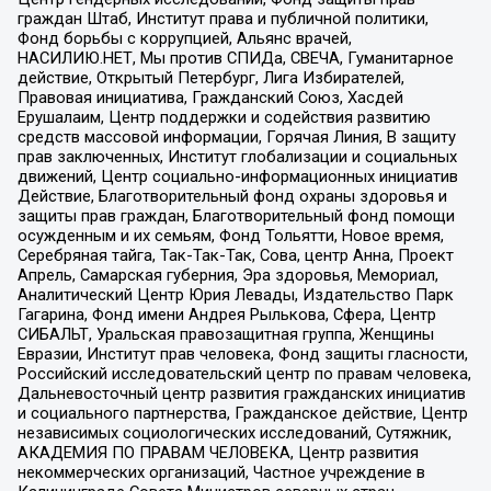
граждан Штаб, Институт права и публичной политики,
Фонд борьбы с коррупцией, Альянс врачей,
НАСИЛИЮ.НЕТ, Мы против СПИДа, СВЕЧА, Гуманитарное
действие, Открытый Петербург, Лига Избирателей,
Правовая инициатива, Гражданский Союз, Хасдей
Ерушалаим, Центр поддержки и содействия развитию
средств массовой информации, Горячая Линия, В защиту
прав заключенных, Институт глобализации и социальных
движений, Центр социально-информационных инициатив
Действие, Благотворительный фонд охраны здоровья и
защиты прав граждан, Благотворительный фонд помощи
осужденным и их семьям, Фонд Тольятти, Новое время,
Серебряная тайга, Так-Так-Так, Сова, центр Анна, Проект
Апрель, Самарская губерния, Эра здоровья, Мемориал,
Аналитический Центр Юрия Левады, Издательство Парк
Гагарина, Фонд имени Андрея Рылькова, Сфера, Центр
СИБАЛЬТ, Уральская правозащитная группа, Женщины
Евразии, Институт прав человека, Фонд защиты гласности,
Российский исследовательский центр по правам человека,
Дальневосточный центр развития гражданских инициатив
и социального партнерства, Гражданское действие, Центр
независимых социологических исследований, Сутяжник,
АКАДЕМИЯ ПО ПРАВАМ ЧЕЛОВЕКА, Центр развития
некоммерческих организаций, Частное учреждение в