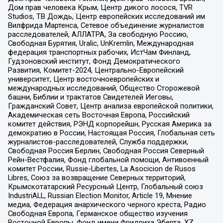
Дом прав человека Крым, Центр дикого лосося, TVR
Studios, ТВ Дождь, Центр европейских исследований им
Вилфрида Мартенса, Сетевое объединение журналистов
расследователей, АЛЛАТРА, За свободную Россию,
Свободная Бурятия, Uralic, UnKremlin, Международная
федерация транспортных рабочих, ИстЧам Финланд,
Гудзоновский институт, Фонд Демократического
Развития, Комитет-2024, Центрально-Европейский
университет, Центр восточноевропейских и
международных исследований, Общество Сторожевой
башни, Библии и трактатов Свидетелей Иеговы,
Гражданский Совет, Центр анализа европейской политики,
Академическая сеть Восточная Европа, Российский
комитет действия, РЭНД корпорейшн, Русская Америка за
демократию в России, Настоящая Россия, Глобальная сеть
журналистов-расследователей, Служба поддержки,
Свободная Россия Берлин, Свободная Россия Северный
Рейн-Вестфалия, Фонд глобальной помощи, Антивоенный
комитет России, Russie-Libertes, La Asocicion de Rusos
Libres, Союз за возвращение Северных территорий,
Крымскотатарский Ресурсный Центр, Глобальный союз
IndustriALL, Russian Election Monitor, Article 19, Мнение
медиа, Федерация анархического черного креста, Радио
Свободная Европа, Германское общество изучения
Восточной Европы, Фонд имени Фридриха Эберта, XZ