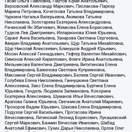
Гасан Ольга Павловна, Паутов Юрий Анатольевич,
Верховский Александр Маркович, Пислакова-Паркер
Марина Петровна, Кочеткова Татьяна Владимировна,
Чуркина Наталья Валерьевна, Акимова Татьяна
Николаевна, Золотарева Екатерина Александровна,
Рачинский Ян Збигневич, Жемкова Елена Борисовна,
Гудков Лев Дмитриевич, Илларионова Юлия Юрьевна,
Саранг Анна Васильевна, Захарова Светлана Сергеевна,
Аверин Владимир Анатольевич, Щур Татьяна Михайловна,
Щур Николай Алексеевич, Блинушов Андрей Юрьевич,
Мосин Алексей Геннадьевич, Гефтер Валентин Михайлович,
Симонов Алексей Кириллович, Флиге Ирина Анатольевна,
Мельникова Валентина Дмитриевна, Вититинова Елена
Владимировна, Баженова Светлана Куприяновна,
Максимов Сергей Владимирович, Беляев Сергей Иванович,
Голубева Елена Николаевна, Ганнушкина Светлана
Алексеевна, Закс Елена Владимировна, Буртина Елена
Юрьевна, Гендель Людмила Залмановна, Кокорина
Екатерина Алексеевна, Шуманов Илья Вячеславович,
Арапова Галина Юрьевна, Свечников Анатолий Мариевич,
Прохоров Вадим Юрьевич, Шахова Елена Владимировна,
Подузов Сергей Васильевич, Протасова Ирина
Вячеславовна, Литинский Леонид Борисович, Лукашевский
Сергей Маркович, Бахмин Вячеслав Иванович, Шабад
Анатолий Ефимович, Сухих Дарья Николаевна, Орлов Олег