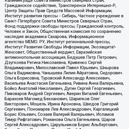
Калининграде Совета Министров северных стран,
Гражданское содействие, Трансперенси Интернешнл-Р,
Центр Защиты Прав Средств Массовой Информации,
Институт развития прессы - Сибирь, Частное учреждение в
Санкт-Петербурге Совета Министров Северных Стран,
Фонд поддержки свободы прессы, Гражданский контроль,
Человек и Закон, Общественная комиссия по сохранению
наследия академика Сахарова, Информационное
агентство МЕМО. РУ, Институт региональной прессы,
Институт Развития Свободы Информации, Экозащита!-
Женсовет, Общественный вердикт, Евразийская
антимонопольная ассоциация, Бедушев Петр Петрович,
Дзугкоева Регина Николаевна, Кривенко Сергей
Владимирович, Милославский Павел Юрьевич, Шнырова
Ольга Вадимовна, Чанышева Лилия Айратовна, Сидорович
Ольга Борисовна, Туровский Александр Алексеевич,
Васильева Анастасия Евгеньевна, Ривина Анна Валерьевна,
Бойко Анатолий Николаевич, Дугин Сергей Георгиевич,
Пивоваров Андрей Сергеевич, Аверин Виталий Евгеньевич,
Барахоев Магомед Бекханович, Шарипков Олег
Викторович, Мошель Ирина Ароновна, Шведов Григорий
Сергеевич, Пономарев Лев Александрович, Каргалицкий
Борис Юльевич, Созаев Валерий Валерьевич, Исламов
Тимур Рифгатович, Романова Ольга Евгеньевна, Щаров
Сергей Алексадрович, Цирульников Борис Альбертович,