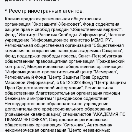
* Реестр иностранных агентов:
Калининградская региональная общественная организация "Экозащита!-Женсовет", Фонд содействия защите прав и свобод граждан "Общественный вердикт", Фонд "Институт Развития Свободы Информации", Частное учреждение "Информационное агентство МЕМО. РУ", Региональная общественная организация "Общественная комиссия по сохранению наследия академика Сахарова", Фонд поддержки свободы прессы, Санкт-Петербургская общественная правозащитная организация "Гражданский контроль", Межрегиональная общественная организация "Информационно-просветительский центр "Мемориал", Региональный Фонд "Центр Защиты Прав Средств Массовой Информации", с 05.12.2023 Фонд "Центр Защиты Прав Средств массовой информации", Региональная общественная благотворительная организация помощи беженцам и мигрантам "Гражданское содействие", Негосударственное образовательное учреждение дополнительного профессионального образования (повышение квалификации) специалистов "АКАДЕМИЯ ПО ПРАВАМ ЧЕЛОВЕКА", Свердловская региональная общественная организация "Сутяжник", Автономная некоммерческая организация "Центр независимых социологических исследований", Союз общественных объединений "Российский исследовательский центр по правам человека", Региональное общественное учреждение научно-информационный центр "МЕМОРИАЛ", Некоммерческая организация "Фонд защиты гласности", Автономная некоммерческая организация "Институт прав человека", Городская общественная организация "Екатеринбургское общество "МЕМОРИАЛ", Городская общественная организация "Рязанское историко-просветительское и правозащитное общество "Мемориал" (Рязанский Мемориал), Челябинский региональный орган общественной самодеятельности – женское общественное объединение "Женщины Евразии", Челябинский региональный орган общественной самодеятельности "Уральская правозащитная группа", Фонд содействия защите здоровья и социальной справедливости имени Андрея Рылькова, Автономная Некоммерческая Организация "Аналитический Центр Юрия Левады", Автономная некоммерческая организация социальной поддержки населения "Проект Апрель", Региональная общественная организация помощи женщинам и детям, находящимся в кризисной ситуации "Информационно-методический центр "Анна", Фонд содействия развитию массовых коммуникаций и правовому просвещению "Так-так-Так", Фонд содействия устойчивому развитию "Серебряная тайга", Свердловский региональный общественный фонд социальных проектов "Новое время", "Idel.Реалии", Кавказ.Реалии, Крым.Реалии, Телеканал Настоящее Время, Татаро-башкирская служба Радио Свобода (Azatliq Radiosi), Радио Свободная Европа/Радио Свобода (PCE/PC), "Сибирь.Реалии", "Фактограф", Благотворительный фонд помощи осужденным и их семьям, Автономная некоммерческая организация "Институт глобализации и социальных движений", Фонд "В защиту прав заключенных", Частное учреждение "Центр поддержки и содействия развитию средств массовой информации", Пензенский региональный общественный благотворительный фонд "Гражданский союз", "Север.Реалии", Некоммерческая организация Фонд "Правовая инициатива", Общество с ограниченной ответственностью "Радио Свободная Европа/Радио Свобода", Чешское информационное агентство "MEDIUM-ORIENT", Красноярская региональная общественная организация "Мы против СПИДа", Камалягин Денис Николаевич, Маркелов Сергей Евгеньевич, Пономарев Лев Александрович, Савицкая Людмила Алексеевна, Автономная некоммерческая организация "Центр по работе с проблемой насилия "НАСИЛИЮ.НЕТ", Межрегиональный профессиональный союз работников здравоохранения "Альянс врачей", Юридическое лицо, зарегистрированное в Латвийской Республике, SIA "Medusa Project" (регистрационный номер 40103797863, дата регистрации 10.06.2014), Некоммерческая организация "Фонд по борьбе с коррупцией", Автономная некоммерческая организация "Институт права и публичной политики", Баданин Роман Сергеевич, Гликин Максим Александрович, Железнова Мария Михайловна, Лукьянова Юлия Сергеевна, Маетная Елизавета Витальевна, Маняхин Петр Борисович, Чуракова Ольга Владимировна, Ярош Юлия Петровна, Юридическое лицо "The Insider SIA", зарегистрированное в Риге, Латвийская Республика (дата регистрации 26.06.2015), являющееся администратором доменного имени интернет-издания "The Insider SIA", https://theins.ru, Постернак Алексей Евгеньевич, Рубин Михаил Аркадьевич, Анин Роман Александрович, Юридическое лицо Istories fonds, зарегистрированное в Латвийской Республике (регистрационный номер 50008295751, дата регистрации 24.02.2020), Великовский Дмитрий Александрович, Долинина Ирина Николаевна, Мароховская Алеся Алексеевна, Шлейнов Роман Юрьевич, Шмагун Олеся Валентиновна, Общество с ограниченной ответственностью "Альтаир 2021", Общество с ограниченной ответственностью "Вега 2021", Общество с ограниченной ответственностью "Главный редактор 2021", Общество с ограниченной ответственностью "Ромашки монолит", Важенков Артем Валерьевич, Ивановская областная общественная организация "Центр гендерных исследований", Гурман Юрий Альбертович, Медиапроект "ОВД-Инфо", Егоров Владимир Владимирович, Жилинский Владимир Александрович, Общество с ограниченной ответственностью "ЗП", Иванова София Юрьевна, Карезина Инна Павловна, Кильтау Екатерина Викторовна, Петров Алексей Викторович, Пискунов Сергей Евгеньевич, Смирнов Сергей Сергеевич, Тихонов Михаил Сергеевич, Общество с ограниченной ответственностью "ЖУРНАЛИСТ-ИНОСТРАННЫЙ АГЕНТ", Арапова Галина Юрьевна, Вольтская Татьяна Анатольевна, Американская компания "Mason G.E.S. Anonymous Foundation" (США), являющаяся владельцем интернет-издания https://mnews.world/, Компания "Stichting Bellingcat", зарегистрированная в Нидерландах (дата регистрации 11.07.2018), Захаров Андрей Вячеславович, Клепиковская Екатерина Дмитриевна, Общество с ограниченной ответственностью "МЕМО", Перл Роман Александрович, Симонов Евгений Алексеевич, Соловьева Елена Анатольевна, Сотников Даниил Владимирович, Сурначева Елизавета Дмитриевна, Автономная некоммерческая организация по защите прав человека и информированию населения "Якутия – Наше Мнение", Общество с ограниченной ответственностью "Москоу диджитал медиа", с 26.01.2023 Общество с ограниченной ответственностью "Чайка Белые сады", Ветошкина Валерия Валерьевна, Заговора Максим Александрович, Межрегиональное общественное движение "Российская ЛГБТ - сеть", Оленичев Максим Владимирович, Павлов Иван Юрьевич, Скворцова Елена Сергеевна, Общество с ограниченной ответственностью "Как бы инагент", Кочетков Игорь Викторович, Общество с ограниченной ответственностью "Честные выборы", Еланчик Олег Александрович, Общество с ограниченной ответственностью "Нобелевский призыв", Гималова Регина Эмилевна, Григорьев Андрей Валерьевич, Григорьева Алина Александровна, Ассоциация по содействию защите прав призывников, альтернативнослужащих и военнослужащих "Правозащитная группа "Гражданин.Армия.Право", Хисамова Регина Фаритовна, Автономная некоммерческая организация по реализации социально-правовых программ "Лилит", Дальневосточное общественное движение "Маяк", Санкт-Петербургская ЛГБТ-инициативная группа "Выход", Инициативная группа ЛГБТ+ "Реверс", Алексеев Андрей Викторович, Бекбулатова Таисия Львовна, Беляев Иван Михайлович, Владыкина Елена Сергеевна, Гельман Марат Александрович, Никульшина Вероника Юрьевна, Толоконникова Надежда Андреевна, Шендерович Виктор Анатольевич, Общество с ограниченной ответственностью "Данное сообщение", Общество с ограниченной ответственностью Издательский дом "Новая глава", Айнбиндер Александра Александровна, Московский комьюнити-центр для ЛГБТ+инициатив, Благотворительный фонд развития филантропии, Deutsche Welle (Германия, Kurt-Schumacher-Strasse 3, 53113 Bonn), Борзунова Мария Михайловна, Воробьев Виктор Викторович, Голубева Анна Львовна, Константинова Алла Михайловна, Малкова Ирина Владимировна, Мурадов Мурад Абдулгалимович, Осетинская Елизавета Николаевна, Понасенков Евгений Николаевич, Ганапольский Матвей Юрьевич, Киселев Евгений Алексеевич, Борухович Ирина Григорьевна, Дремин Иван Тимофеевич, Дубровский Дмитрий Викторович, Красноярская региональная общественная организация поддержки и развития альтернативных образовательных технологий и межкультурных коммуникаций "ИНТЕРРА", Маяковская Екатерина Алексеевна, Фейгин Марк Захарович, Филимонов Андрей Викторович, Дзугкоева Регина Николаевна, Доброхотов Роман Александрович, Дудь Юрий Александрович, Елкин Сергей Владимирович, Кругликов Кирилл Игоревич, Сабунаева Мария Леонидовна, Семенов Алексей Владимирович, Шаинян Карен Багратович, Шульман Екатерина Михайловна, Асафьев Артур Валерьевич, Вахштайн Виктор Семенович, Венедиктов Алексей Алексеевич, Лушникова Екатерина Евгеньевна, Волков Леонид Михайлович, Невзоров Александр Глебович, Пархоменко Сергей Борисович, Сироткин Ярослав Николаевич, Кара-Мурза Владимир Владимирович, Баранова Наталья Владимировна, Гозман Леонид Яковлевич, Кагарлицкий Борис Юльевич, Климарев Михаил Валерьевич, Милов Владимир Станиславович, Автономная некоммерческая организация Краснодарский центр современного искусства "Типография", Моргенштерн Алишер Тагирович, Соболь Любовь Эдуардовна, Общество с ограниченной ответственностью "ЛИЗА НОРМ", Каспаров Гарри Кимович, Ходорковский Михаил Борисович, Общество с ограниченной ответственностью "Апрельские тезисы", Данилович Ирина Брониславовна, Кашин Олег Владимирович, Петров Николай Владимирович, Пивоваров Алексей Владимирович, Соколов Михаил Владимирович, Цветкова Юлия Владимировна, Чичваркин Евгений Александрович, Комитет против пыток/Команда против пыток, Общество с ограниченной ответственностью "Первый научный", Общество с ограниченной ответственностью "Вертолет и ко", Белоцерковская Вероника Борисовна, Кац Максим Евгеньевич, Лазарева Татьяна Юрьевна, Шаведдинов Руслан Табризович, Яшин Илья Валерьевич, Общество с ограниченной ответственностью "Иноагент ААВ", Алешковский Дмитрий Петрович, Альбац Евгения Марковна, Быков Дмитрий Львович, Галямина Юлия Евгеньевна, Лойко Сергей Леонидович, Мартынов Кирилл Константинович, Медведев Сергей Александрович, Крашенинников Федор Геннадиевич, Гордеева Катерина Вл