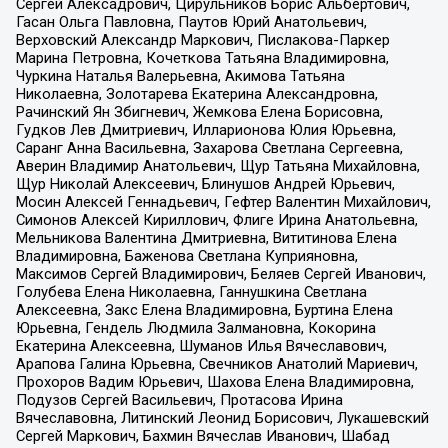
Сергей Алексадрович, Цирульников Борис Альбертович,
Гасан Ольга Павловна, Паутов Юрий Анатольевич,
Верховский Александр Маркович, Пислакова-Паркер
Марина Петровна, Кочеткова Татьяна Владимировна,
Чуркина Наталья Валерьевна, Акимова Татьяна
Николаевна, Золотарева Екатерина Александровна,
Рачинский Ян Збигневич, Жемкова Елена Борисовна,
Гудков Лев Дмитриевич, Илларионова Юлия Юрьевна,
Саранг Анна Васильевна, Захарова Светлана Сергеевна,
Аверин Владимир Анатольевич, Щур Татьяна Михайловна,
Щур Николай Алексеевич, Блинушов Андрей Юрьевич,
Мосин Алексей Геннадьевич, Гефтер Валентин Михайлович,
Симонов Алексей Кириллович, Флиге Ирина Анатольевна,
Мельникова Валентина Дмитриевна, Вититинова Елена
Владимировна, Баженова Светлана Куприяновна,
Максимов Сергей Владимирович, Беляев Сергей Иванович,
Голубева Елена Николаевна, Ганнушкина Светлана
Алексеевна, Закс Елена Владимировна, Буртина Елена
Юрьевна, Гендель Людмила Залмановна, Кокорина
Екатерина Алексеевна, Шуманов Илья Вячеславович,
Арапова Галина Юрьевна, Свечников Анатолий Мариевич,
Прохоров Вадим Юрьевич, Шахова Елена Владимировна,
Подузов Сергей Васильевич, Протасова Ирина
Вячеславовна, Литинский Леонид Борисович, Лукашевский
Сергей Маркович, Бахмин Вячеслав Иванович, Шабад