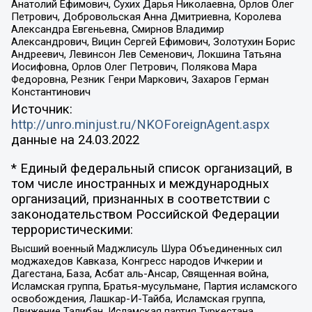
Анатолий Ефимович, Сухих Дарья Николаевна, Орлов Олег
Петрович, Добровольская Анна Дмитриевна, Королева
Александра Евгеньевна, Смирнов Владимир
Александрович, Вицин Сергей Ефимович, Золотухин Борис
Андреевич, Левинсон Лев Семенович, Локшина Татьяна
Иосифовна, Орлов Олег Петрович, Полякова Мара
Федоровна, Резник Генри Маркович, Захаров Герман
Константинович
Источник:
http://unro.minjust.ru/NKOForeignAgent.aspx
данные на
24.03.2022
* Единый федеральный список организаций, в
том числе иностранных и международных
организаций, признанных в соответствии с
законодательством Российской Федерации
террористическими:
Высший военный Маджлисуль Шура Объединенных сил
моджахедов Кавказа, Конгресс народов Ичкерии и
Дагестана, База, Асбат аль-Ансар, Священная война,
Исламская группа, Братья-мусульмане, Партия исламского
освобождения, Лашкар-И-Тайба, Исламская группа,
Движение Талибан, Исламская партия Туркестана,