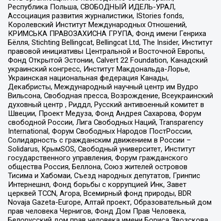
Республика Польша, СВОБОДНЫЙ ИДЕЛЬ-УРАЛ,
Ассоциация развития журналистики, IStories fonds,
Королевский Институт Международных Отношений,
КРИМСЬКА ПРАВОЗАХИСНА ГРУПА, Фонд имени Генриха
Бёлля, Stichting Bellingcat, Bellingcat Ltd, The Insider, Институт
правовой инициативы Центральной и Восточной Европы,
Фонд Открытой Эстонии, Calvert 22 Foundation, Канадский
украинский конгресс, Институт Макдональда-Лорье,
Украинская национальная федерация Канады,
Декабристы, Международный научный центр им Вудро
Вильсона, Свободная пресса, Возрождение, Всеукраинский
духовный центр , Риддл, Русский антивоенный комитет в
Швеции, Проект Медуза, Фонд Андрея Сахарова, Форум
свободной России, Лига Свободных Наций, Transparеncy
International, Форум Свободных Народов ПостРоссии,
Солидарность с гражданским движением в России –
Solidarus, КрымSOS, Свободный университет, Институт
государственного управления, Форум гражданского
общества Россия, Беллона, Союз жителей островов
Тисима и Хабомаи, Съезд народных депутатов, Гринпис
Интернешнл, Фонд борьбы с коррупцией Инк, Завет
церквей TCCN, Агора, Всемирный фонд природы, BDR
Novaja Gazeta-Europe, Алтай проект, Образовательный дом
прав человека Чернигов, Фонд Дом Прав Человека,
Белорусский дом прав человека имени Бориса Звозскова,