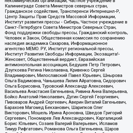
некоммерческих организаций, Частное учреждение в
Калининграде Совета Министров северных стран,
Гражданское содействие, Трансперенси Интернешнл-Р,
Центр Защиты Прав Средств Массовой Информации,
Институт развития прессы - Сибирь, Частное учреждение в
Санкт-Петербурге Совета Министров Северных Стран,
Фонд поддержки свободы прессы, Гражданский контроль,
Человек и Закон, Общественная комиссия по сохранению
наследия академика Сахарова, Информационное
агентство МЕМО. РУ, Институт региональной прессы,
Институт Развития Свободы Информации, Экозащита!-
Женсовет, Общественный вердикт, Евразийская
антимонопольная ассоциация, Бедушев Петр Петрович,
Дзугкоева Регина Николаевна, Кривенко Сергей
Владимирович, Милославский Павел Юрьевич, Шнырова
Ольга Вадимовна, Чанышева Лилия Айратовна, Сидорович
Ольга Борисовна, Туровский Александр Алексеевич,
Васильева Анастасия Евгеньевна, Ривина Анна Валерьевна,
Бойко Анатолий Николаевич, Дугин Сергей Георгиевич,
Пивоваров Андрей Сергеевич, Аверин Виталий Евгеньевич,
Барахоев Магомед Бекханович, Шарипков Олег
Викторович, Мошель Ирина Ароновна, Шведов Григорий
Сергеевич, Пономарев Лев Александрович, Каргалицкий
Борис Юльевич, Созаев Валерий Валерьевич, Исламов
Тимур Рифгатович, Романова Ольга Евгеньевна, Щаров