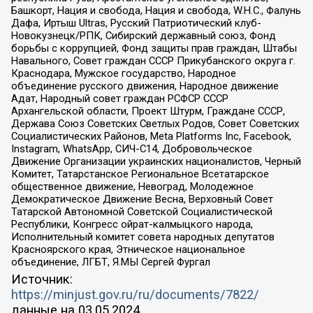
Башкорт, Нация и свобода, Нация и свобода, W.H.С., Фалунь
Дафа, Иртыш Ultras, Русский Патриотический клуб-
Новокузнецк/РПК, Сибирский державный союз, Фонд
борьбы с коррупцией, Фонд защиты прав граждан, Штабы
Навального, Совет граждан СССР Прикубанского округа г.
Краснодара, Мужское государство, Народное
объединение русского движения, Народное движение
Адат, Народный совет граждан РСФСР СССР
Архангельской области, Проект Штурм, Граждане СССР,
Держава Союз Советских Светлых Родов, Совет Советских
Социалистических Районов, Meta Platforms Inc, Facebook,
Instagram, WhatsApp, СИЧ-С14, Добровольческое
Движение Организации украинских националистов, Черный
Комитет, Татарстанское Региональное Всетатарское
общественное движение, Невоград, Молодежное
Демократическое Движение Весна, Верховный Совет
Татарской Автономной Советской Социалистической
Республики, Конгресс ойрат-калмыцкого народа,
Исполнительный комитет совета народных депутатов
Красноярского края, Этническое национальное
объединение, ЛГБТ, Я.МЫ Сергей Фургал
Источник:
https://minjust.gov.ru/ru/documents/7822/
данные на
03.05.2024