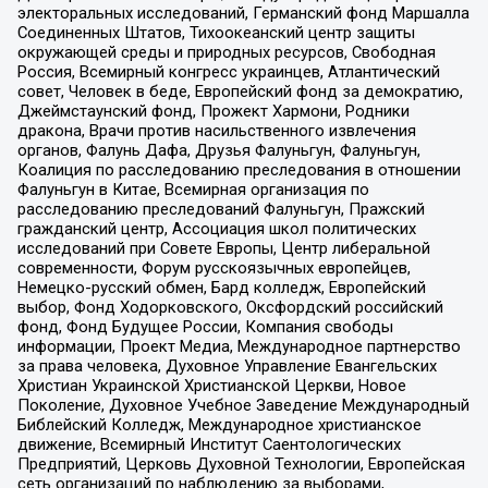
электоральных исследований, Германский фонд Маршалла
Соединенных Штатов, Тихоокеанский центр защиты
окружающей среды и природных ресурсов, Свободная
Россия, Всемирный конгресс украинцев, Атлантический
совет, Человек в беде, Европейский фонд за демократию,
Джеймстаунский фонд, Прожект Хармони, Родники
дракона, Врачи против насильственного извлечения
органов, Фалунь Дафа, Друзья Фалуньгун, Фалуньгун,
Коалиция по расследованию преследования в отношении
Фалуньгун в Китае, Всемирная организация по
расследованию преследований Фалуньгун, Пражский
гражданский центр, Ассоциация школ политических
исследований при Совете Европы, Центр либеральной
современности, Форум русскоязычных европейцев,
Немецко-русский обмен, Бард колледж, Европейский
выбор, Фонд Ходорковского, Оксфордский российский
фонд, Фонд Будущее России, Компания свободы
информации, Проект Медиа, Международное партнерство
за права человека, Духовное Управление Евангельских
Христиан Украинской Христианской Церкви, Новое
Поколение, Духовное Учебное Заведение Международный
Библейский Колледж, Международное христианское
движение, Всемирный Институт Саентологических
Предприятий, Церковь Духовной Технологии, Европейская
сеть организаций по наблюдению за выборами,