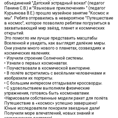
объединений "Детский эстрадный вокал" (педагог
Панина С.В.) и "Языковые приключения» " (педагог
Курьянова В.Е.) прошло музейное занятие "Космос и
мы". Ребята отправились в невероятное "Путешествие
в космос", которое позволило ребятам погрузиться в
захватывающий мир звёзд, планет и космических
открытий.
Это помогло им лучше представить масштабы
Вселенной и увидеть, как выглядят далёкие миры.
Они узнали много нового о планетах, созвездиях и
космических явлениях.
• Изучили строение Солнечной системы.
• Узнали о первых космонавтах.
• Поучаствовали в космической викторине.
• В полёте встретились с весёлыми человечками и
изобразили их портреты.
• С большим интересом отгадывали кроссворды.
• С удовольствием выполняли физические
упражнения, готовясь быть космонавтами.
•Нарисовали собственные модели ракет для полёта.
Путешествие в «космос» успешно завершено!
Юные исследователи покорили звездные дали!
Получили море впечатлений, новых знаний и