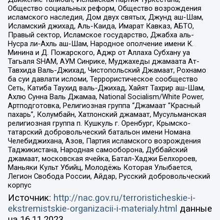
Общество социальных реформ, Общество возрождения
исламского наследия, Дом двух святых, Джунд аш-Шам,
Исламский джихад, Аль-Каида, Имарат Кавказ, АБТО,
Правый сектор, Исламское государство, Джабха аль-
Нусра ли-Ахль аш-Шам, Народное ополчение имени К.
Минина и Д. Пожарского, Аджр от Аллаха Субхану уа
Тагьаля SHAM, АУМ Синрике, Муджахеды джамаата Ат-
Тавхида Валь-Джихад, Чистопольский Джамаат, Рохнамо
ба суи давлати исломи, Террористическое сообщество
Сеть, Катиба Таухид валь-Джихад, Хайят Тахрир аш-Шам,
Ахлю Сунна Валь Джамаа, National Socialism/White Power,
Артподготовка, Религиозная группа “Джамаат “Красный
пахарь”, Колумбайн, Хатлонский джамаат, Мусульманская
религиозная группа п. Кушкуль г. Оренбург, Крымско-
татарский добровольческий батальон имени Номана
Челебиджихана, Азов, Партия исламского возрождения
Таджикистана, Народная самооборона, Дуббайский
джамаат, московская ячейка, Батал-Хаджи Белхороев,
Маньяки Культ Убийц, Молодёжь Которая Улыбается,
Легион Свобода России, Айдар, Русский добровольческий
корпус
Источник:
http://nac.gov.ru/terroristicheskie-i-
ekstremistskie-organizacii-i-materialy.html
данные
на
16.11.2023