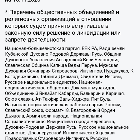
* Перечень общественных объединений и
религиозных организаций в отношении
которых судом принято вступившее в
законную силу решение о ликвидации или
запрете деятельности:
Национал-большевистская партия, ВЕК РА, Рада земли
Кубанской Духовно Родовой Державы Русь, Община
Духовного Управления Асгардской Веси Беловодья,
Славянская Община Капища Веды Перуна, Мужская
Духовная Семинария Староверов-Инглингов, Нурджулар, К
Богодержавию, Таблиги Джамаат, Свидетели Иеговы,
Русское национальное единство, Национал-
социалистическое общество, Джамаат мувахидов,
Объединенный Вилайат Кабарды, Балкарии и Карачая,
Союз славян, Ат-Такфир Валь-Хиджра, Пит Буль,
Национал-социалистическая рабочая партия России,
Славянский союз, Формат-18, Благородный Орден
Дьявола, Армия воли народа, Национальная
Социалистическая Инициатива города Череповца,
Духовно-Родовая Держава Русь, Русское национальное
единство, Древнерусской Инглистической церкви
Православных Староверов-Инглингов, Русский