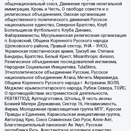
общенациональный союз, Движение против нелегальной
иммиграции, Кровь и Честь, О свободе совести и о
религиозных объединениях, Омская организация
общественного политического движения Русское
национальное единство, Северное Братство, Клуб
Болельщиков Футбольного Клуба Динамо,
Файзрахманисты, Мусульманская религиозная организация
п. Боровский, Община Коренного Русского народа
Щелковского района, Правый сектор, УНА - УНСО,
Украинская повстанческая армия, Тризуб им. Степана
Бандеры, Братство, Белый Крест, Misanthropic division,
Религиозное объединение последователей инглиизма,
Народная Социальная Инициатива, TulaSkins,
Этнополитическое объединение Русские, Русское
национальное объединение Атака, Мечеть Мирмамеда,
Община Коренного Русского народа г. Астрахани, ВОЛЯ,
Меджлис крымскотатарского народа, Рубеж Севера, ТОЙС,
О противодействии экстремистской деятельности,
РЕВТАТПОД, Артподготовка, Штольц, В честь иконы
Божией Матери Державная, Сектор 16, Независимость,
Фирма, Молодежная правозащитная группа МПГ, Курсом
Правды и Единения, Каракольская инициативная группа,
Автоград Крю, Союз Славянских Сил Руси, Алля-Аят,
Благотворительный пансионат Ак Умут, Русская
республика Русь, Арестантское уголовное единство,