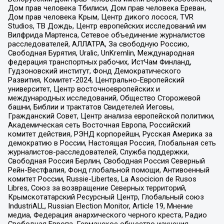
Дом прав человека Тбилиси, Дом прав человека Ереван,
Дом прав человека Крым, Центр дикого лосося, TVR
Studios, ТВ Дождь, Центр европейских исследований им
Вилфрида Мартенса, Сетевое объединение журналистов
расследователей, АЛЛАТРА, За свободную Россию,
Свободная Бурятия, Uralic, UnKremlin, Международная
федерация транспортных рабочих, ИстЧам Финланд,
Гудзоновский институт, Фонд Демократического
Развития, Комитет-2024, Центрально-Европейский
университет, Центр восточноевропейских и
международных исследований, Общество Сторожевой
башни, Библии и трактатов Свидетелей Иеговы,
Гражданский Совет, Центр анализа европейской политики,
Академическая сеть Восточная Европа, Российский
комитет действия, РЭНД корпорейшн, Русская Америка за
демократию в России, Настоящая Россия, Глобальная сеть
журналистов-расследователей, Служба поддержки,
Свободная Россия Берлин, Свободная Россия Северный
Рейн-Вестфалия, Фонд глобальной помощи, Антивоенный
комитет России, Russie-Libertes, La Asocicion de Rusos
Libres, Союз за возвращение Северных территорий,
Крымскотатарский Ресурсный Центр, Глобальный союз
IndustriALL, Russian Election Monitor, Article 19, Мнение
медиа, Федерация анархического черного креста, Радио