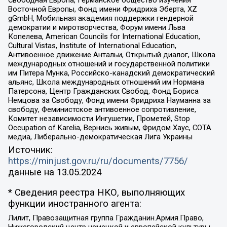
Свободная Европа, Германское общество изучения
Восточной Европы, Фонд имени Фридриха Эберта, XZ
gGmbH, Мобильная академия поддержки гендерной
демократии и миротворчества, Форум имени Льва
Копелева, American Councils for International Education,
Cultural Vistas, Institute of International Education,
Антивоенное движение Антальи, Открытый диалог, Школа
международных отношений и государственной политики
им Питера Мунка, Российско-канадский демократический
альянс, Школа международных отношений им Нормана
Патерсона, Центр Гражданских Свобод, Фонд Бориса
Немцова за Свободу, Фонд имени Фридриха Науманна за
свободу, Феминистское антивоенное сопротивление,
Комитет независимости Ингушетии, Прометей, Stop
Occupation of Karelia, Вернись живым, Фридом Хаус, СОТА
медиа, Либерально-демократическая Лига Украины
Источник:
https://minjust.gov.ru/ru/documents/7756/
данные на
13.05.2024
* Сведения реестра НКО, выполняющих
функции иностранного агента:
Лилит, Правозащитная группа Гражданин.Армия.Право,
Нижегородский центр немецкой и европейской культуры,