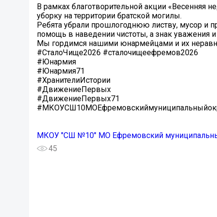
В рамках благотворительной акции «Весенняя 
уборку на территории братской могилы.
Ребята убрали прошлогоднюю листву, мусор и п
помощь в наведении чистоты, а знак уважения и 
Мы гордимся нашими юнармейцами и их неравн
#СталоЧище2026 #сталочищеефремов2026
#Юнармия
#Юнармия71
#ХранителиИстории
#ДвижениеПервых
#ДвижениеПервых71
#МКОУСШ10МОЕфремовскиймуниципальныйокруг
МКОУ "СШ №10" МО Ефремовский муниципальны
45