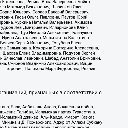
 Евгеньевна, Ривина Анна Валерьевна, Бойко
хоев Магомед Бекханович, Шарипков Олег
Борис Юльевич, Созаев Валерий Валерьевич,
тович, Гасан Ольга Павловна, Паутов Юрий
ровна, Чуркина Наталья Валерьевна, Акимова
 Гудков Лев Дмитриевич, Илларионова Юлия
ихайловна, Щур Николай Алексеевич, Блинушов
е Ирина Анатольевна, Мельникова Валентина
Беляев Сергей Иванович, Голубева Елена
ила Залмановна, Кокорина Екатерина Алексеевна,
, Шахова Елена Владимировна, Подузов Сергей
ин Вячеслав Иванович, Шабад Анатолий Ефимович,
вна, Смирнов Владимир Александрович, Вицин
ег Петрович, Полякова Мара Федоровна, Резник
ганизаций, признанных в соответствии с
на, База, Асбат аль-Ансар, Священная война,
ижение Талибан, Исламская партия Туркестана,
Исламский джихад, Аль-Каида, Имарат Кавказ,
 Минина и Д. Пожарского, Аджр от Аллаха Субхану
о ба суи давлати исломи, Террористическое