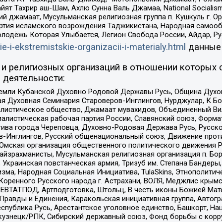
ят Тахрир аш-Шам, Ахлю Сунна Валь Джамаа, National Socialism
ий джамаат, Мусульманская религиозная группа п. Кушкуль г. 
ртия исламского возрождения Таджикистана, Народная самооб
олодёжь Которая Улыбается, Легион Свобода России, Айдар, Р
ie-i-ekstremistskie-organizacii-i-materialy.html
данные
и религиозных организаций в отношении которых 
 деятельности:
земли Кубанской Духовно Родовой Державы Русь, Община Духо
 Духовная Семинария Староверов-Инглингов, Нурджулар, К Бо
листическое общество, Джамаат мувахидов, Объединенный Вил
иалистическая рабочая партия России, Славянский союз, Форма
ива города Череповца, Духовно-Родовая Держава Русь, Русск
-Инглингов, Русский общенациональный союз, Движение против
 Омская организация общественного политического движения Р
йзрахманисты, Мусульманская религиозная организация п. Бо
краинская повстанческая армия, Тризуб им. Степана Бандеры, Бр
зма, Народная Социальная Инициатива, TulaSkins, Этнополитич
оренного Русского народа г. Астрахани, ВОЛЯ, Меджлис крымс
РЕВТАТПОД, Артподготовка, Штольц, В честь иконы Божией Мате
равды и Единения, Каракольская инициативная группа, Автогра
спублика Русь, Арестантское уголовное единство, Башкорт, Наци
окузнецк/РПК, Сибирский державный союз, Фонд борьбы с кор