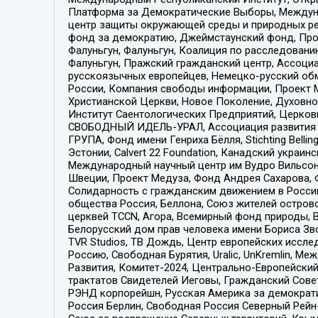
Платформа за Демократические Выборы, Междуна
центр защиты окружающей среды и природных ресу
фонд за демократию, Джеймстаунский фонд, Прож
Фалуньгун, Фалуньгун, Коалиция по расследован
Фалуньгун, Пражский гражданский центр, Ассоци
русскоязычных европейцев, Немецко-русский об
России, Компания свободы информации, Проект М
Христианской Церкви, Новое Поколение, Духовн
Институт Саентологических Предприятий, Церков
СВОБОДНЫЙ ИДЕЛЬ-УРАЛ, Ассоциация развития ж
ГРУПА, Фонд имени Генриха Бёлля, Stichting Bellin
Эстонии, Calvert 22 Foundation, Канадский укра
Международный научный центр им Вудро Вильсона
Швеции, Проект Медуза, Фонд Андрея Сахарова, Ф
Солидарность с гражданским движением в России 
общества Россия, Беллона, Союз жителей острово
церквей TCCN, Агора, Всемирный фонд природы, B
Белорусский дом прав человека имени Бориса Зво
TVR Studios, ТВ Дождь, Центр европейских иссл
Россию, Свободная Бурятия, Uralic, UnKremlin, 
Развития, Комитет-2024, Центрально-Европейски
трактатов Свидетелей Иеговы, Гражданский Совет
РЭНД корпорейшн, Русская Америка за демократи
Россия Берлин, Свободная Россия Северный Рейн-В