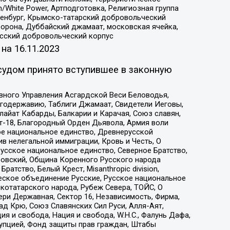
/White Power, Артподготовка, Религиозная группа
Оренбург, Крымско-татарский добровольческий
орона, Дуббайский джамаат, московская ячейка,
усский добровольческий корпус
 на
16.11.2023
судом принято вступившее в законную
вного Управления Асгардской Веси Беловодья,
годержавию, Таблиги Джамаат, Свидетели Иеговы,
айат Кабарды, Балкарии и Карачая, Союз славян,
т-18, Благородный Орден Дьявола, Армия воли
ое национальное единство, Древнерусской
 нелегальной иммиграции, Кровь и Честь, О
усское национальное единство, Северное Братство,
ровский, Община Коренного Русского народа
атство, Белый Крест, Misanthropic division,
еское объединение Русские, Русское национальное
котатарского народа, Рубеж Севера, ТОЙС, О
ри Державная, Сектор 16, Независимость, Фирма,
д Крю, Союз Славянских Сил Руси, Алля-Аят,
я и свобода, Нация и свобода, W.H.С., Фалунь Дафа,
рупцией, Фонд защиты прав граждан, Штабы