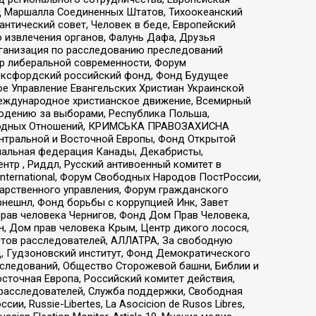
 Маршалла Соединенных Штатов, Тихоокеанский
нтический совет, Человек в беде, Европейский
 извлечения органов, Фалунь Дафа, Друзья
рганизация по расследованию преследований
тр либеральной современности, Форум
 Оксфордский российский фонд, Фонд Будущее
е Управление Евангельских Христиан Украинской
еждународное христианское движение, Всемирный
людению за выборами, Республика Польша,
народных Отношений, КРИМСЬКА ПРАВОЗАХИСНА
ы Центральной и Восточной Европы, Фонд Открытой
иональная федерация Канады, Декабристы,
тр , Риддл, Русский антивоенный комитет в
nternational, Форум Свободных Народов ПостРоссии,
дарственного управления, Форум гражданского
рнешнл, Фонд борьбы с коррупцией Инк, Завет
прав человека Чернигов, Фонд Дом Прав Человека,
н, Дом прав человека Крым, Центр дикого лосося,
стов расследователей, АЛЛАТРА, За свободную
д, Гудзоновский институт, Фонд Демократического
сследований, Общество Сторожевой башни, Библии и
сточная Европа, Российский комитет действия,
-расследователей, Служба поддержки, Свободная
 Russie-Libertes, La Asocicion de Rusos Libres,