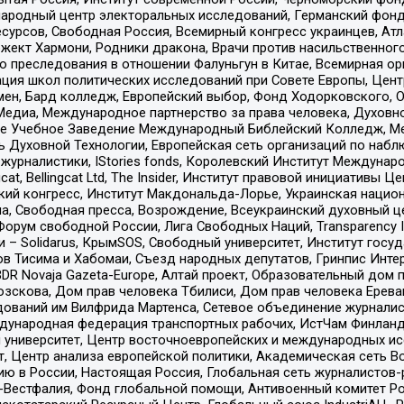
родный центр электоральных исследований, Германский фонд
рсов, Свободная Россия, Всемирный конгресс украинцев, Атла
ект Хармони, Родники дракона, Врачи против насильственного
ию преследования в отношении Фалуньгун в Китае, Всемирная о
ация школ политических исследований при Совете Европы, Цен
мен, Бард колледж, Европейский выбор, Фонд Ходорковского,
едиа, Международное партнерство за права человека, Духовно
ое Учебное Заведение Международный Библейский Колледж, М
ь Духовной Технологии, Европейская сеть организаций по наб
урналистики, IStories fonds, Королевский Институт Между
gcat, Bellingcat Ltd, The Insider, Институт правовой инициатив
инский конгресс, Институт Макдональда-Лорье, Украинская нац
, Свободная пресса, Возрождение, Всеукраинский духовный цен
орум свободной России, Лига Свободных Наций, Transparеncy I
– Solidarus, КрымSOS, Свободный университет, Институт госу
в Тисима и Хабомаи, Съезд народных депутатов, Гринпис Инте
DR Novaja Gazeta-Europe, Алтай проект, Образовательный дом 
зскова, Дом прав человека Тбилиси, Дом прав человека Ерева
едований им Вилфрида Мартенса, Сетевое объединение журнали
Международная федерация транспортных рабочих, ИстЧам Финлан
й университет, Центр восточноевропейских и международных и
, Центр анализа европейской политики, Академическая сеть Во
ю в России, Настоящая Россия, Глобальная сеть журналистов
естфалия, Фонд глобальной помощи, Антивоенный комитет России,