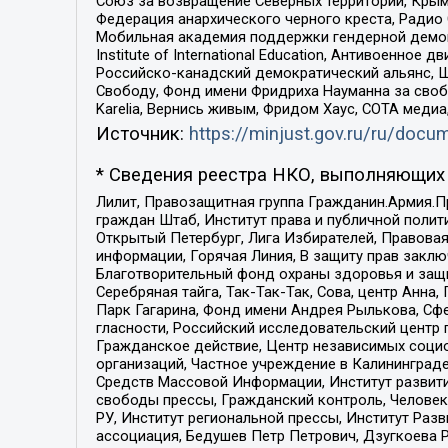
Союз за возвращение Северных территорий, Крымско
Федерация анархического черного креста, Радио
Мобильная академия поддержки гендерной демократи
Institute of International Education, Антивоенн
Российско-канадский демократический альянс, 
Свободу, Фонд имени Фридриха Науманна за свобо
Karelia, Вернись живым, Фридом Хаус, СОТА меди
Источник:
https://minjust.gov.ru/ru/doc
* Сведения реестра НКО, выполняющих 
Лилит, Правозащитная группа Гражданин.Армия.П
граждан Штаб, Институт права и публичной поли
Открытый Петербург, Лига Избирателей, Правова
информации, Горячая Линия, В защиту прав закл
Благотворительный фонд охраны здоровья и защи
Серебряная тайга, Так-Так-Так, Сова, центр Анн
Парк Гагарина, Фонд имени Андрея Рылькова, Сф
гласности, Российский исследовательский центр 
Гражданское действие, Центр независимых соци
организаций, Частное учреждение в Калининград
Средств Массовой Информации, Институт развити
свободы прессы, Гражданский контроль, Человек
РУ, Институт региональной прессы, Институт Ра
ассоциация, Бедушев Петр Петрович, Дзугкоева 