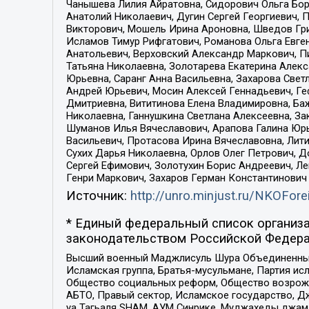
Чанышева Лилия Айратовна, Сидорович Ольга Бори
Анатолий Николаевич, Дугин Сергей Георгиевич, 
Викторович, Мошель Ирина Ароновна, Шведов Гри
Исламов Тимур Рифгатович, Романова Ольга Евге
Анатольевич, Верховский Александр Маркович, П
Татьяна Николаевна, Золотарева Екатерина Алек
Юрьевна, Саранг Анна Васильевна, Захарова Свет
Андрей Юрьевич, Мосин Алексей Геннадьевич, Ге
Дмитриевна, Вититинова Елена Владимировна, Ба
Николаевна, Ганнушкина Светлана Алексеевна, За
Шуманов Илья Вячеславович, Арапова Галина Юрь
Васильевич, Протасова Ирина Вячеславовна, Лит
Сухих Дарья Николаевна, Орлов Олег Петрович, 
Сергей Ефимович, Золотухин Борис Андреевич, Л
Генри Маркович, Захаров Герман Константинович
Источник:
http://unro.minjust.ru/NKOFore
* Единый федеральный список организа
законодательством Российской Федера
Высший военный Маджлисуль Шура Объединенных с
Исламская группа, Братья-мусульмане, Партия ис
Общество социальных реформ, Общество возрожд
АБТО, Правый сектор, Исламское государство, Д
уа Тагьаля SHAM, АУМ Синрике, Муджахеды джама