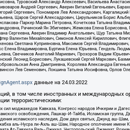
совна, Туровский Александр Алексеевич, Васильева Анастасия
Пивоваров Андрей Сергеевич, Аверин Виталий Евгеньевич, Бара
горий Сергеевич, Пономарев Лев Александрович, Каргалицкий 
ньевна, Щаров Сергей Алексадрович, Цирульников Борис Альбер
ислакова-Паркер Марина Петровна, Кочеткова Татьяна Владими
сандровна, Рачинский Ян Збигневич, Жемкова Елена Борисовна,
лана Сергеевна, Аверин Владимир Анатольевич, Щур Татьяна М
фтер Валентин Михайлович, Симонов Алексей Кириллович, Флиг
женова Светлана Куприяновна, Максимов Сергей Владимирович, 
кс Елена Владимировна, Буртина Елена Юрьевна, Гендель Людм
евна, Свечников Анатолий Мариевич, Прохоров Вадим Юрьевич
инский Леонид Борисович, Лукашевский Сергей Маркович, Бахм
Добровольская Анна Дмитриевна, Королева Александра Евгенье
евинсон Лев Семенович, Локшина Татьяна Иосифовна, Орлов Ол
ignAgent.aspx
данные на
24.03.2022
ций, в том числе иностранных и международных ор
ции террористическими:
ил моджахедов Кавказа, Конгресс народов Ичкерии и Дагеста
ламского освобождения, Лашкар-И-Тайба, Исламская группа, Дв
ения исламского наследия, Дом двух святых, Джунд аш-Шам, 
жабха аль-Нусра ли-Ахль аш-Шам, Народное ополчение имени К.
ата Ат-Тавхида Валь-Джихад, Чистопольский Джамаат, Рохнам