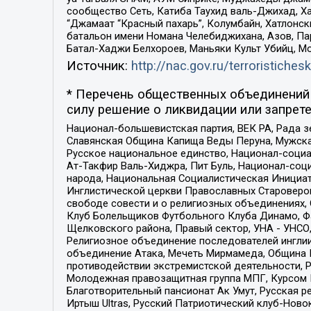
сообщество Сеть, Катиба Таухид валь-Джихад, Хай
“Джамаат “Красный пахарь”, Колумбайн, Хатлонск
батальон имени Номана Челебиджихана, Азов, Па
Батал-Хаджи Белхороев, Маньяки Культ Убийц, М
Источник:
http://nac.gov.ru/terroristichesk
* Перечень общественных объединений 
силу решение о ликвидации или запрете
Национал-большевистская партия, ВЕК РА, Рада 
Славянская Община Капища Веды Перуна, Мужская
Русское национальное единство, Национал-социа
Ат-Такфир Валь-Хиджра, Пит Буль, Национал-соц
народа, Национальная Социалистическая Инициат
Инглистической церкви Православных Староверов
свободе совести и о религиозных объединениях,
Клуб Болельщиков Футбольного Клуба Динамо, Фа
Щелковского района, Правый сектор, УНА - УНСО, У
Религиозное объединение последователей инглии
объединение Атака, Мечеть Мирмамеда, Община К
противодействии экстремистской деятельности, 
Молодежная правозащитная группа МПГ, Курсом П
Благотворительный пансионат Ак Умут, Русская ре
Иртыш Ultras, Русский Патриотический клуб-Нов