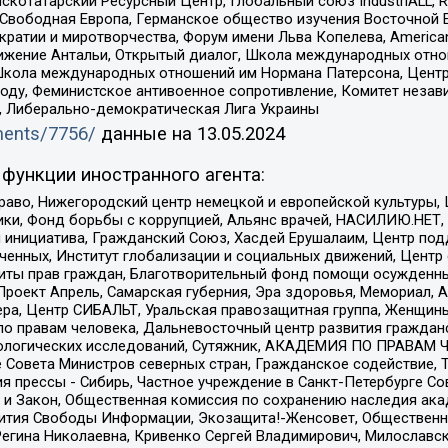
татарский Ресурсный Центр, Глобальный союз IndustriALL, Russi
 Свободная Европа, Германское общество изучения Восточной 
и и миротворчества, Форум имени Льва Копелева, American Counci
ое движение Антальи, Открытый диалог, Школа международных отн
Школа международных отношений им Нормана Патерсона, Центр
ду, Феминистское антивоенное сопротивление, Комитет независ
а, Либерально-демократическая Лига Украины
uments/7756/
данные на
13.05.2024
функции иностранного агента:
раво, Нижегородский центр немецкой и европейской культуры,
тики, Фонд борьбы с коррупцией, Альянс врачей, НАСИЛИЮ.НЕТ,
я инициатива, Гражданский Союз, Хасдей Ерушалаим, Центр по
юченных, Институт глобализации и социальных движений, Цент
ты прав граждан, Благотворительный фонд помощи осужденным
а, Проект Апрель, Самарская губерния, Эра здоровья, Мемориал
ера, Центр СИБАЛЬТ, Уральская правозащитная группа, Женщины
по правам человека, Дальневосточный центр развития гражданс
ологических исследований, Сутяжник, АКАДЕМИЯ ПО ПРАВАМ Ч
е Совета Министров северных стран, Гражданское содействие,
я прессы - Сибирь, Частное учреждение в Санкт-Петербурге С
 и Закон, Общественная комиссия по сохранению наследия ак
звития Свободы Информации, Экозащита!-Женсовет, Общественн
Регина Николаевна, Кривенко Сергей Владимирович, Милославс