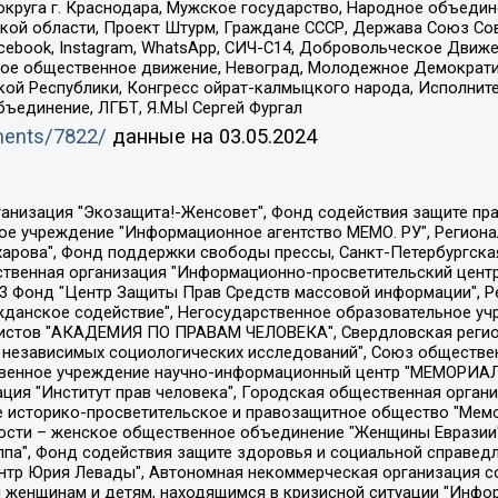
округа г. Краснодара, Мужское государство, Народное объедин
ой области, Проект Штурм, Граждане СССР, Держава Союз Сов
Facebook, Instagram, WhatsApp, СИЧ-С14, Добровольческое Движ
ское общественное движение, Невоград, Молодежное Демократ
ой Республики, Конгресс ойрат-калмыцкого народа, Исполнит
бъединение, ЛГБТ, Я.МЫ Сергей Фургал
uments/7822/
данные на
03.05.2024
Общество с ограниченной ответственностью "Радио Свободная Европа/Радио Свобода", Чешское информационное агентство "MEDIUM-ORIENT", Красноярская региональная общественная организация "Мы против СПИДа", Камалягин Денис Николаевич, Маркелов Сергей Евгеньевич, Пономарев Лев Александрович, Савицкая Людмила Алексеевна, Автономная некоммерческая организация "Центр по работе с проблемой насилия "НАСИЛИЮ.НЕТ", Межрегиональный профессиональный союз работников здравоохранения "Альянс врачей", Юридическое лицо, зарегистрированное в Латвийской Республике, SIA "Medusa Project" (регистрационный номер 40103797863, дата регистрации 10.06.2014), Некоммерческая организация "Фонд по борьбе с коррупцией", Автономная некоммерческая организация "Институт права и публичной политики", Баданин Роман Сергеевич, Гликин Максим Александрович, Железнова Мария Михайловна, Лукьянова Юлия Сергеевна, Маетная Елизавета Витальевна, Маняхин Петр Борисович, Чуракова Ольга Владимировна, Ярош Юлия Петровна, Юридическое лицо "The Insider SIA", зарегистрированное в Риге, Латвийская Республика (дата регистрации 26.06.2015), являющееся администратором доменного имени интернет-издания "The Insider SIA", https://theins.ru, Постернак Алексей Евгеньевич, Рубин Михаил Аркадьевич, Анин Роман Александрович, Юридическое лицо Istories fonds, зарегистрированное в Латвийской Республике (регистрационный номер 50008295751, дата регистрации 24.02.2020), Великовский Дмитрий Александрович, Долинина Ирина Николаевна, Мароховская Алеся Алексеевна, Шлейнов Роман Юрьевич, Шмагун Олеся Валентиновна, Общество с ограниченной ответственностью "Альтаир 2021", Общество с ограниченной ответственностью "Вега 2021", Общество с ограниченной ответственностью "Главный редактор 2021", Общество с ограниченной ответственностью "Ромашки монолит", Важенков Артем Валерьевич, Ивановская областная общественная организация "Центр гендерных исследований", Гурман Юрий Альбертович, Медиапроект "ОВД-Инфо", Егоров Владимир Владимирович, Жилинский Владимир Александрович, Общество с ограниченной ответственностью "ЗП", Иванова София Юрьевна, Карезина Инна Павловна, Кильтау Екатерина Викторовна, Петров Алексей Викторович, Пискунов Сергей Евгеньевич, Смирнов Сергей Сергеевич, Тихонов Михаил Сергеевич, Общество с ограниченной ответственностью "ЖУРНАЛИСТ-ИНОСТРАННЫЙ АГЕНТ", Арапова Галина Юрьевна, Вольтская Татьяна Анатольевна, Американская компания "Mason G.E.S. Anonymous Foundation" (США), являющаяся владельцем интернет-издания https://mnews.world/, Компания "Stichting Bellingcat", зарегистрированная в Нидерландах (дата регистрации 11.07.2018), Захаров Андрей Вячеславович, Клепиковская Екатерина Дмитриевна, Общество с ограниченной ответственностью "МЕМО", Перл Роман Александрович, Симонов Евгений Алексеевич, Соловьева Елена Анатольевна, Сотников Даниил Владимирович, Сурначева Елизавета Дмитриевна, Автономная некоммерческая организация по защите прав человека и информированию населения "Якутия – Наше Мнение", Общество с ограниченной ответственностью "Москоу диджитал медиа", с 26.01.2023 Общество с ограниченной ответственностью "Чайка Белые сады", Ветошкина Валерия Валерьевна, Заговора Максим Александрович, Межрегиональное общественное движение "Российская ЛГБТ - сеть", Оленичев Максим Владимирович, Павлов Иван Юрьевич, Скворцова Елена Сергеевна, Общество с ограниченной ответственностью "Как бы инагент", Кочетков Игорь Викторович, Общество с ограниченной ответственностью "Честные выборы", Еланчик Олег Александрович, Общество с ограниченной ответственностью "Нобелевский призыв", Гималова Регина Эмилевна, Григорьев Андрей Валерьевич, Григорьева Алина Александровна, Ассоциация по содействию защите прав призывников, альтернативнослужащих и военнослужащих "Правозащитная группа "Гражданин.Армия.Право", Хисамова Регина Фаритовна, Автономная некоммерческая организация по реализа