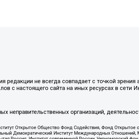
 редакции не всегда совпадает с точкой зрения а
ов с настоящего сайта на иных ресурсах в сети И
ых неправительственных организаций, деятельнос
ститут Открытое Общество Фонд Содействия, Фонд Открытое 
альный Демократический Институт Международных Отношений,
тая Россия, Институт современной России, Черноморский фонд