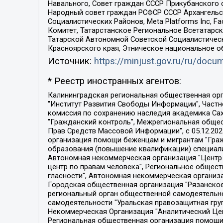
Навального, Совет граждан СССР Прикубанского 
Народный совет граждан РСФСР СССР Архангельск
Социалистических Районов, Meta Platforms Inc, 
Комитет, Татарстанское Региональное Всетатар
Татарской Автономной Советской Социалистическ
Красноярского края, Этническое национальное о
Источник:
https://minjust.gov.ru/ru/doc
* Реестр иностранных агентов:
Калининградская региональная общественная организация "Экозащита!-Женсовет", Фонд содействия защите прав и свобод граждан "Общественный вердикт", Фонд "Институт Развития Свободы Информации", Частное учреждение "Информационное агентство МЕМО. РУ", Региональная общественная организация "Общественная комиссия по сохранению наследия академика Сахарова", Фонд поддержки свободы прессы, Санкт-Петербургская общественная правозащитная организация "Гражданский контроль", Межрегиональная общественная организация "Информационно-просветительский центр "Мемориал", Региональный Фонд "Центр Защиты Прав Средств Массовой Информации", с 05.12.2023 Фонд "Центр Защиты Прав Средств массовой информации", Региональная общественная благотворительная организация помощи беженцам и мигрантам "Гражданское содействие", Негосударственное образовательное учреждение дополнительного профессионального образования (повышение квалификации) специалистов "АКАДЕМИЯ ПО ПРАВАМ ЧЕЛОВЕКА", Свердловская региональная общественная организация "Сутяжник", Автономная некоммерческая организация "Центр независимых социологических исследований", Союз общественных объединений "Российский исследовательский центр по правам человека", Региональное общественное учреждение научно-информационный центр "МЕМОРИАЛ", Некоммерческая организация "Фонд защиты гласности", Автономная некоммерческая организация "Институт прав человека", Городская общественная организация "Екатеринбургское общество "МЕМОРИАЛ", Городская общественная организация "Рязанское историко-просветительское и правозащитное общество "Мемориал" (Рязанский Мемориал), Челябинский региональный орган общественной самодеятельности – женское общественное объединение "Женщины Евразии", Челябинский региональный орган общественной самодеятельности "Уральская правозащитная группа", Фонд содействия защите здоровья и социальной справедливости имени Андрея Рылькова, Автономная Некоммерческая Организация "Аналитический Центр Юрия Левады", Автономная некоммерческая организация социальной поддержки населения "Проект Апрель", Региональная общественная организация помощи женщинам и детям, находящимся в кризисной ситуации "Информационно-методический центр "Анна", Фонд содействия развитию массовых коммуникаций и правовому просвещению "Так-так-Так", Фонд содействия устойчивому развитию "Серебряная тайга", Свердловский региональный общественный фонд социальных проектов "Новое время", "Idel.Реалии", Кавказ.Реалии, Крым.Реалии, Телеканал Настоящее Время, Татаро-башкирская служба Радио Свобода (Azatliq Radiosi), Радио Свободная Европа/Радио Свобода (PCE/PC), "Сибирь.Реалии", "Фактограф", Благотворительный фонд помощи осужденным и их семьям, Автономная некоммерческая организация "Институт глобализации и социальных движений", Фонд "В защиту прав заключенных", Частное учреждение "Центр поддержки и содействия развитию средств массовой информации", Пензенский региональный общественный благотворительный фонд "Гражданский союз", "Север.Реалии", Некоммерческая организация Фонд "Правовая инициатива", 