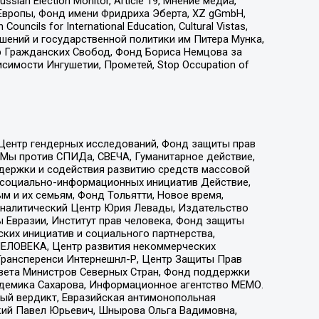
an Election Monitor, Article 19, Мнение медиа,
Европы, Фонд имени Фридриха Эберта, XZ gGmbH,
ls for International Education, Cultural Vistas,
ошений и государственной политики им Питера Мунка,
 Гражданских Свобод, Фонд Бориса Немцова за
имости Ингушетии, Прометей, Stop Occupation of
 Центр гендерных исследований, Фонд защиты прав
 Мы против СПИДа, СВЕЧА, Гуманитарное действие,
ддержки и содействия развитию средств массовой
р социально-информационных инициатив Действие,
 и их семьям, Фонд Тольятти, Новое время,
, Аналитический Центр Юрия Левады, Издательство
 Евразии, Институт прав человека, Фонд защиты
ких инициатив и социального партнерства,
ЕЛОВЕКА, Центр развития некоммерческих
 Трансперенси Интернешнл-Р, Центр Защиты Прав
овета Министров Северных Стран, Фонд поддержки
адемика Сахарова, Информационное агентство МЕМО.
ый вердикт, Евразийская антимонопольная
кий Павел Юрьевич, Шнырова Ольга Вадимовна,