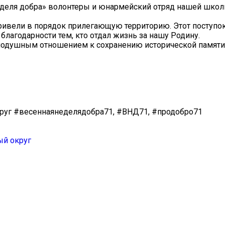
неделя добра» волонтеры и юнармейский отряд нашей шко
ривели в порядок прилегающую территорию. Этот поступок
благодарности тем, кто отдал жизнь за нашу Родину.
одушным отношением к сохранению исторической памяти
 #весеннаянеделядобра71, #ВНД71, #продобро71
й округ