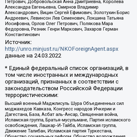
Петрович, Добровольская Анна Дмитриевна, Королева
Александра Евгеньевна, Смирнов Владимир
Александрович, Вицин Сергей Ефимович, Золотухин Борис
Андреевич, Левинсон Лев Семенович, Локшина Татьяна
Иосифовна, Орлов Олег Петрович, Полякова Мара
Федоровна, Резник Генри Маркович, Захаров Герман
Константинович
Источник:
http://unro.minjust.ru/NKOForeignAgent.aspx
данные на
24.03.2022
* Единый федеральный список организаций, в
том числе иностранных и международных
организаций, признанных в соответствии с
законодательством Российской Федерации
террористическими:
Высший военный Маджлисуль Шура Объединенных сил
моджахедов Кавказа, Конгресс народов Ичкерии и
Дагестана, База, Асбат аль-Ансар, Священная война,
Исламская группа, Братья-мусульмане, Партия исламского
освобождения, Лашкар-И-Тайба, Исламская группа,
Движение Талибан, Исламская партия Туркестана,
Общество социальных реформ, Общество возрождения