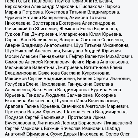
Гасан Ольга Павловна, Паутов Юрий Анатольевич,
Верховский Александр Маркович, Пислакова-Паркер
Марина Петровна, Кочеткова Татьяна Владимировна,
Чуркина Наталья Валерьевна, Акимова Татьяна
Николаевна, Золотарева Екатерина Александровна,
Рачинский Ян Збигневич, Жемкова Елена Борисовна,
Гудков Лев Дмитриевич, Илларионова Юлия Юрьевна,
Саранг Анна Васильевна, Захарова Светлана Сергеевна,
Аверин Владимир Анатольевич, Щур Татьяна Михайловна,
Щур Николай Алексеевич, Блинушов Андрей Юрьевич,
Мосин Алексей Геннадьевич, Гефтер Валентин Михайлович,
Симонов Алексей Кириллович, Флиге Ирина Анатольевна,
Мельникова Валентина Дмитриевна, Вититинова Елена
Владимировна, Баженова Светлана Куприяновна,
Максимов Сергей Владимирович, Беляев Сергей Иванович,
Голубева Елена Николаевна, Ганнушкина Светлана
Алексеевна, Закс Елена Владимировна, Буртина Елена
Юрьевна, Гендель Людмила Залмановна, Кокорина
Екатерина Алексеевна, Шуманов Илья Вячеславович,
Арапова Галина Юрьевна, Свечников Анатолий Мариевич,
Прохоров Вадим Юрьевич, Шахова Елена Владимировна,
Подузов Сергей Васильевич, Протасова Ирина
Вячеславовна, Литинский Леонид Борисович, Лукашевский
Сергей Маркович, Бахмин Вячеслав Иванович, Шабад
Анатолий Ефимович, Сухих Дарья Николаевна, Орлов Олег