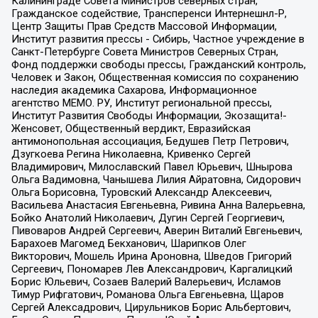
Калининграде Совета Министров северных стран,
Гражданское содействие, Трансперенси Интернешнл-Р,
Центр Защиты Прав Средств Массовой Информации,
Институт развития прессы - Сибирь, Частное учреждение в
Санкт-Петербурге Совета Министров Северных Стран,
Фонд поддержки свободы прессы, Гражданский контроль,
Человек и Закон, Общественная комиссия по сохранению
наследия академика Сахарова, Информационное
агентство МЕМО. РУ, Институт региональной прессы,
Институт Развития Свободы Информации, Экозащита!-
Женсовет, Общественный вердикт, Евразийская
антимонопольная ассоциация, Бедушев Петр Петрович,
Дзугкоева Регина Николаевна, Кривенко Сергей
Владимирович, Милославский Павел Юрьевич, Шнырова
Ольга Вадимовна, Чанышева Лилия Айратовна, Сидорович
Ольга Борисовна, Туровский Александр Алексеевич,
Васильева Анастасия Евгеньевна, Ривина Анна Валерьевна,
Бойко Анатолий Николаевич, Дугин Сергей Георгиевич,
Пивоваров Андрей Сергеевич, Аверин Виталий Евгеньевич,
Барахоев Магомед Бекханович, Шарипков Олег
Викторович, Мошель Ирина Ароновна, Шведов Григорий
Сергеевич, Пономарев Лев Александрович, Каргалицкий
Борис Юльевич, Созаев Валерий Валерьевич, Исламов
Тимур Рифгатович, Романова Ольга Евгеньевна, Щаров
Сергей Алексадрович, Цирульников Борис Альбертович,