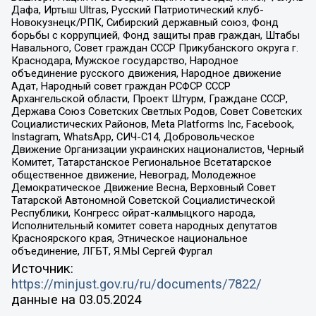
Дафа, Иртыш Ultras, Русский Патриотический клуб-
Новокузнецк/РПК, Сибирский державный союз, Фонд
борьбы с коррупцией, Фонд защиты прав граждан, Штабы
Навального, Совет граждан СССР Прикубанского округа г.
Краснодара, Мужское государство, Народное
объединение русского движения, Народное движение
Адат, Народный совет граждан РСФСР СССР
Архангельской области, Проект Штурм, Граждане СССР,
Держава Союз Советских Светлых Родов, Совет Советских
Социалистических Районов, Meta Platforms Inc, Facebook,
Instagram, WhatsApp, СИЧ-С14, Добровольческое
Движение Организации украинских националистов, Черный
Комитет, Татарстанское Региональное Всетатарское
общественное движение, Невоград, Молодежное
Демократическое Движение Весна, Верховный Совет
Татарской Автономной Советской Социалистической
Республики, Конгресс ойрат-калмыцкого народа,
Исполнительный комитет совета народных депутатов
Красноярского края, Этническое национальное
объединение, ЛГБТ, Я.МЫ Сергей Фургал
Источник:
https://minjust.gov.ru/ru/documents/7822/
данные на
03.05.2024