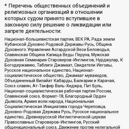
* Перечень общественных объединений и
религиозных организаций в отношении
которых судом принято вступившее в
законную силу решение о ликвидации или
запрете деятельности:
Национал-большевистская партия, ВЕК РА, Рада земли
Кубанской Духовно Родовой Державы Русь, Община
Духовного Управления Асгардской Веси Беловодья,
Славянская Община Капища Веды Перуна, Мужская
Духовная Семинария Староверов-Инглингов, Нурджулар, К
Богодержавию, Таблиги Джамаат, Свидетели Иеговы,
Русское национальное единство, Национал-
социалистическое общество, Джамаат мувахидов,
Объединенный Вилайат Кабарды, Балкарии и Карачая,
Союз славян, Ат-Такфир Валь-Хиджра, Пит Буль,
Национал-социалистическая рабочая партия России,
Славянский союз, Формат-18, Благородный Орден
Дьявола, Армия воли народа, Национальная
Социалистическая Инициатива города Череповца,
Духовно-Родовая Держава Русь, Русское национальное
единство, Древнерусской Инглистической церкви
Православных Староверов-Инглингов, Русский
общенациональный союз, Движение против нелегальной