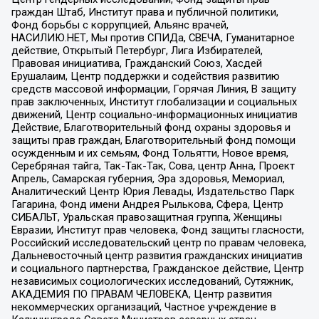
граждан Штаб, Институт права и публичной политики,
Фонд борьбы с коррупцией, Альянс врачей,
НАСИЛИЮ.НЕТ, Мы против СПИДа, СВЕЧА, Гуманитарное
действие, Открытый Петербург, Лига Избирателей,
Правовая инициатива, Гражданский Союз, Хасдей
Ерушалаим, Центр поддержки и содействия развитию
средств массовой информации, Горячая Линия, В защиту
прав заключенных, Институт глобализации и социальных
движений, Центр социально-информационных инициатив
Действие, Благотворительный фонд охраны здоровья и
защиты прав граждан, Благотворительный фонд помощи
осужденным и их семьям, Фонд Тольятти, Новое время,
Серебряная тайга, Так-Так-Так, Сова, центр Анна, Проект
Апрель, Самарская губерния, Эра здоровья, Мемориал,
Аналитический Центр Юрия Левады, Издательство Парк
Гагарина, Фонд имени Андрея Рылькова, Сфера, Центр
СИБАЛЬТ, Уральская правозащитная группа, Женщины
Евразии, Институт прав человека, Фонд защиты гласности,
Российский исследовательский центр по правам человека,
Дальневосточный центр развития гражданских инициатив
и социального партнерства, Гражданское действие, Центр
независимых социологических исследований, Сутяжник,
АКАДЕМИЯ ПО ПРАВАМ ЧЕЛОВЕКА, Центр развития
некоммерческих организаций, Частное учреждение в