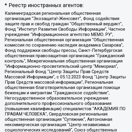
* Реестр иностранных агентов:
Калининградская региональная общественная организация "Экозащита!-Женсовет", Фонд содействия защите прав и свобод граждан "Общественный вердикт", Фонд "Институт Развития Свободы Информации", Частное учреждение "Информационное агентство МЕМО. РУ", Региональная общественная организация "Общественная комиссия по сохранению наследия академика Сахарова", Фонд поддержки свободы прессы, Санкт-Петербургская общественная правозащитная организация "Гражданский контроль", Межрегиональная общественная организация "Информационно-просветительский центр "Мемориал", Региональный Фонд "Центр Защиты Прав Средств Массовой Информации", с 05.12.2023 Фонд "Центр Защиты Прав Средств массовой информации", Региональная общественная благотворительная организация помощи беженцам и мигрантам "Гражданское содействие", Негосударственное образовательное учреждение дополнительного профессионального образования (повышение квалификации) специалистов "АКАДЕМИЯ ПО ПРАВАМ ЧЕЛОВЕКА", Свердловская региональная общественная организация "Сутяжник", Автономная некоммерческая организация "Центр независимых социологических исследований", Союз общественных объединений "Российский исследовательский центр по правам человека", Региональное общественное учреждение научно-информационный центр "МЕМОРИАЛ", Некоммерческая организация "Фонд защиты гласности", Автономная некоммерческая организация "Институт прав человека", Городская общественная организация "Екатеринбургское общество "МЕМОРИАЛ", Городская общественная организация "Рязанское историко-просветительское и правозащитное общество "Мемориал" (Рязанский Мемориал), Челябинский региональный орган общественной самодеятельности – женское общественное объединение "Женщины Евразии", Челябинский региональный орган общественной самодеятельности "Уральская правозащитная группа", Фонд содействия защите здоровья и социальной справедливости имени Андрея Рылькова, Автономная Некоммерческая Организация "Аналитический Центр Юрия Левады", Автономная некоммерческая организация социальной поддержки населения "Проект Апрель", Региональная общественная организация помощи женщинам и детям, находящимся в кризисной ситуации "Информационно-методический центр "Анна", Фонд содействия развитию массовых коммуникаций и правовому просвещению "Так-так-Так", Фонд содействия устойчивому развитию "Серебряная тайга", Свердловский региональный общественный фонд социальных проектов "Новое время", "Idel.Реалии", Кавказ.Реалии, Крым.Реалии, Телеканал Настоящее Время, Татаро-башкирская служба Радио Свобода (Azatliq Radiosi), Радио Свободная Европа/Радио Свобода (PCE/PC), "Сибирь.Реалии", "Фактограф", Благотворительный фонд помощи осужденным и их семьям, Автономная некоммерческая организация "Институт глобализации и социальных движений", Фонд "В защиту прав заключенных", Частное учреждение "Центр поддержки и содействия развитию средств массовой информации", Пензенский региональный общественный благотворительный фонд "Гражданский союз", "Север.Реалии", Некоммерческая организация Фонд "Правовая инициатива", Общество с ограниченной ответственностью "Радио Свободная Европа/Радио Свобода", Чешское информационное агентство "MEDIUM-ORIENT", Красноярская региональная общественная организация "Мы против СПИДа", Камалягин Денис Николаевич, Маркелов Сергей Евгеньевич, Пономарев Лев Александрович, Савицкая Людмила Алексеевна, Автономная некоммерческая организация "Центр по работе с проблемой насилия "НАСИЛИЮ.НЕТ", Межрегиональный профессиональный союз работников здравоохранения "Альянс врачей", Юридическое лицо, зарегистрированное в Латвийской Республике, SIA "Medusa Project" (регистрационный номер 40103797863, дата регистрации 10.06.2014), Некоммерческая организация "Фонд по борьбе с коррупцией", Автономная некоммерческая организация "Институт права и публичной политики", Баданин Роман Сергеевич, Гликин Максим Александрович, Железнова Мария Михайловна, Лукьянова Юлия Сергеевна, Маетная Елизавета Витальевна, Маняхин Петр Борисович, Чуракова Ольга Владимировна, Ярош Юлия Петровна, Юридическое лицо "The Insider SIA", зарегистрированное в Риге, Латвийская Республика (дата регистрации 26.06.2015), являющееся администратором доменного имени интернет-издания "The Insider SIA", https://theins.ru, Постернак Алексей Евгеньевич, Рубин Михаил Аркадьевич, Анин Роман Александрович, Юридическое лицо Istories fonds, зарегистрированное в Латвийской Республике (регистрационный номер 50008295751, дата регистрации 24.02.2020), Великовский Дмитрий Александрович, Долинина Ирина Николаевна, Мароховская Алеся Алексеевна, Шлейнов Роман Юрьевич, Шмагун Олеся Валентиновна, Общество с ограниченной ответственностью "Альтаир 2021", Общество с ограниченной ответственностью "Вега 2021", Общество с ограниченной ответственностью "Главный редактор 2021", Общество с ограниченной ответственностью "Ромашки монолит", Важенков Артем Валерьевич, Ивановская областная общественная организация "Центр гендерных исследований", Гурман Юрий Альбертович, Медиапроект "ОВД-Инфо", Егоров Владимир Владимирович, Жилинский Владимир Александрович, Общество с ограниченной ответственностью "ЗП", Иванова София Юрьевна, Карезина Инна Павловна, Кильтау Екатерина Викторовна, Петров Алексей Викторович, Пискунов Сергей Евгеньевич, Смирнов Сергей Сергеевич, Тихонов Михаил Сергеевич, Общество с ограниченной ответственностью "ЖУРНАЛИСТ-ИНОСТРАННЫЙ АГЕНТ", Арапова Галина Юрьевна, Вольтская Татьяна Анатольевна, Американская компания "Mason G.E.S. Anonymous Foundation" (США), являющаяся владельцем интернет-издания https://mnews.world/, Компания "Stichting Bellingcat", зарегистрированная в Нидерландах (дата регистрации 11.07.2018), Захаров Андрей Вячеславович, Клепиковская Екатерина Дмитриевна, Общество с ограниченной ответственностью "МЕМО", Перл Роман Александрович, Симонов Евгений Алексеевич, Соловьева Елена Анатольевна, Сотников Даниил Владимирович, Сурначева Елизавета Дмитриевна, Автономная некоммерческая организация по защите прав человека и информированию населения "Якутия – Наше Мнение", Общество с ограниченной ответственностью "Москоу диджитал медиа", с 26.01.2023 Общество с ограниченной ответственностью "Чайка Белые сады", Ветошкина Валерия Валерьевна, Заговора Максим Александрович, Межрегиональное общественное движение "Российская ЛГБТ - сеть", Оленичев Максим Владимирович, Павлов Иван Юрьевич, Скворцова Елена Сергеевна, Общество с ограниченной ответственностью "Как бы инагент", Кочетков Игорь Викторович, Общество с ограниченной ответственностью "Честные выборы", Еланчик Олег Александрович, Общество с ограниченной ответственностью "Нобелевский призыв", Гималова Регина Эмилевна, Григорьев Андрей Валерьевич, Григорьева Алина Александровна, Ассоциация по содействию защите прав призывников, альтернативнослужащих и военнослужащих "Правозащитная группа "Гражданин.Армия.Право", Хисамова Регина Фаритовна, Автономная некоммерческая организация по реализации социально-правовых программ "Лилит", Дальневосточное общественное движение "Маяк", Санкт-Петербургская ЛГБТ-инициативная группа "Выход", Инициативная группа ЛГБТ+ "Реверс", Алексеев Андрей Викторович, Бекбулатова Таисия Львовна, Беляев Иван Михайлович, Владыкина Елена Сергеевна, Гельман Марат Александрович, Никульшина Вероника Юрьевна, Толоконникова Надежда Андреевна, Шендерович Виктор Анатольевич, Общество с ограниченной ответственностью "Данное сообщение", Общество с ограниченной ответственностью Издательский дом "Новая глава", Айнбиндер Александра Александровна, Московский комьюнити-центр для ЛГБТ+инициатив, Благотворительный фонд развития филантропии, Deutsche Welle (Германия, Kurt-Schumacher-Strasse 3, 53113 Bonn), Борзунова Мария Михайловна, Воробьев Виктор Викторович, Голубева Анна Львовна, Константинова Алла Михайловна, Малкова Ирина Владимировна, Мурадов Мурад Абдулгалимович, Осетинская Елизавета Николаевна, Понасенков Евгений Николаевич, Ганапольский Матвей Юрьевич, Киселев Евгений Алексеевич, Борухович Ирина Григорьевна, Дремин Иван Тимофеевич, Дубровский Дмитрий Викторович, Красноярская региональная общественная организация поддержки и развития альтернативных образовательных технологий и межкультурных коммуникаций "ИНТЕРРА", Маяковская Екатерина Алексеевна, Фейгин Марк Захарович, Филимонов Андрей Викторович, Дзугкоева Регина Николаевна, Доброхотов Роман Александрович, Дудь Юрий Александрович, Елкин Сергей Владимирович, Кругликов Кирилл Игоревич, Сабунаева Мария Леонидовна, Семенов Алексей Владимирович, Шаинян Карен Багратович, Шульман Екатерина Михайловна, Асафьев Артур Валерьевич, Вахштайн Виктор Семенович, Венедиктов Алексей Алексеевич, Лушникова Екатерина Евгеньевна, Волков Леонид Михайлович, Невзоров Александр Глебович, Пархоменко Сергей Борисович, Сироткин Ярослав Николаевич, Кара-Мурза Владимир Владимирович, Баранова Наталья Владимировна, Гозман Леонид Яковлевич, Кагарлицкий Борис Юльевич, Климарев Михаил Валерьевич, Милов Владимир Станиславович, Автономная некоммерческая организация Краснодарский центр современного искусства "Типография", Моргенштерн Алишер Тагирович, Соболь Любовь Эдуардовна, Общество с ограниченной ответственностью "ЛИЗА НОРМ", Каспаров Гарри Кимович, Ходорковский Михаил Борисович, Общество с ограниченной ответственностью "Апрельские тезисы", Данилович Ирина Брониславовна, Кашин Олег Владимирович, Петров Николай Владимирович, Пивоваров Алексей Владимирович, Соколов Михаил Владимирович, Цветкова Юлия Владимировна, Чичваркин Евгений Александрович, Комитет против пыток/Команда против пыток, Общество с ограниченной ответственностью "Первый научный", Общество с ограниченной ответственностью "Вертолет и ко", Белоцерковская Вероника Борисовна, Кац Максим Евгеньевич, Лазарева Татьяна Юрьевна, Шаведдинов Руслан Табризович, Яшин Илья Валерьевич, Общество с ограниченной ответственностью "Иноагент ААВ", Алешковский Дмитрий Петрович, Альбац Евгения Марковна, Быков Дмитрий Львович, Галямина Юлия Евгеньевна, Лойко Сергей Леонидович, Мартынов Кирилл Константинович, Медведев Сергей Александрович, Крашенинников Федор Геннадиевич, Гордеева Катерина Вл