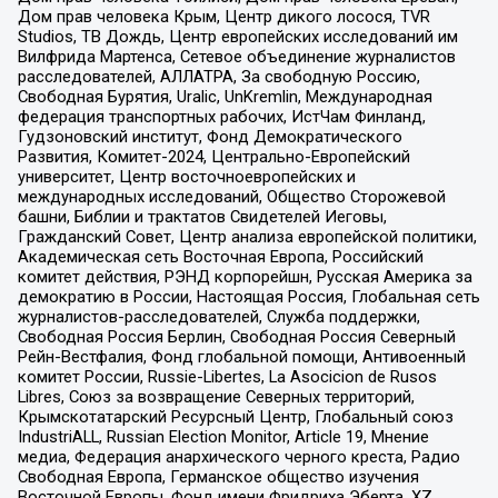
Дом прав человека Крым, Центр дикого лосося, TVR
Studios, ТВ Дождь, Центр европейских исследований им
Вилфрида Мартенса, Сетевое объединение журналистов
расследователей, АЛЛАТРА, За свободную Россию,
Свободная Бурятия, Uralic, UnKremlin, Международная
федерация транспортных рабочих, ИстЧам Финланд,
Гудзоновский институт, Фонд Демократического
Развития, Комитет-2024, Центрально-Европейский
университет, Центр восточноевропейских и
международных исследований, Общество Сторожевой
башни, Библии и трактатов Свидетелей Иеговы,
Гражданский Совет, Центр анализа европейской политики,
Академическая сеть Восточная Европа, Российский
комитет действия, РЭНД корпорейшн, Русская Америка за
демократию в России, Настоящая Россия, Глобальная сеть
журналистов-расследователей, Служба поддержки,
Свободная Россия Берлин, Свободная Россия Северный
Рейн-Вестфалия, Фонд глобальной помощи, Антивоенный
комитет России, Russie-Libertes, La Asocicion de Rusos
Libres, Союз за возвращение Северных территорий,
Крымскотатарский Ресурсный Центр, Глобальный союз
IndustriALL, Russian Election Monitor, Article 19, Мнение
медиа, Федерация анархического черного креста, Радио
Свободная Европа, Германское общество изучения
Восточной Европы, Фонд имени Фридриха Эберта, XZ