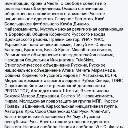
иммиграции, Кровь и Честь, О свободе совести и о
религиозных объединениях, Омская организация
общественного политического движения Русское
национальное единство, Северное Братство, Клуб
Болельщиков Футбольного Клуба Динамо,
Файзрахманисты, Мусульманская религиозная организация
п. Боровский, Община Коренного Русского народа
Щелковского района, Правый сектор, УНА - УНСО,
Украинская повстанческая армия, Тризуб им. Степана
Бандеры, Братство, Белый Крест, Misanthropic division,
Религиозное объединение последователей инглиизма,
Народная Социальная Инициатива, TulaSkins,
Этнополитическое объединение Русские, Русское
национальное объединение Атака, Мечеть Мирмамеда,
Община Коренного Русского народа г. Астрахани, ВОЛЯ,
Меджлис крымскотатарского народа, Рубеж Севера, ТОЙС,
О противодействии экстремистской деятельности,
РЕВТАТПОД, Артподготовка, Штольц, В честь иконы
Божией Матери Державная, Сектор 16, Независимость,
Фирма, Молодежная правозащитная группа МПГ, Курсом
Правды и Единения, Каракольская инициативная группа,
Автоград Крю, Союз Славянских Сил Руси, Алля-Аят,
Благотворительный пансионат Ак Умут, Русская
республика Русь, Арестантское уголовное единство,
Башкорт, Нация и свобода, Нация и свобода, W.H.С., Фалунь