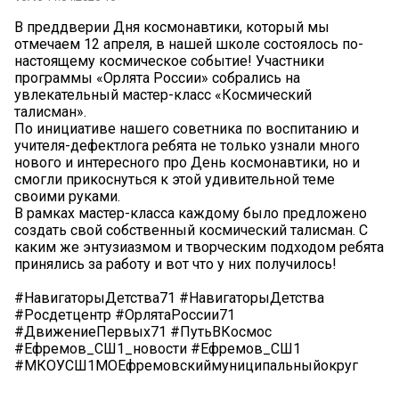
В преддверии Дня космонавтики, который мы
отмечаем 12 апреля, в нашей школе состоялось по-
настоящему космическое событие! Участники
программы «Орлята России» собрались на
увлекательный мастер-класс «Космический
талисман».
По инициативе нашего советника по воспитанию и
учителя-дефектлога ребята не только узнали много
нового и интересного про День космонавтики, но и
смогли прикоснуться к этой удивительной теме
своими руками.
В рамках мастер-класса каждому было предложено
создать свой собственный космический талисман. С
каким же энтузиазмом и творческим подходом ребята
принялись за работу и вот что у них получилось!
#НавигаторыДетства71 #НавигаторыДетства
#Росдетцентр #ОрлятаРоссии71
#ДвижениеПервых71 #ПутьВКосмос
#Ефремов_СШ1_новости #Ефремов_СШ1
#МКОУСШ1МОЕфремовскиймуниципальныйокруг