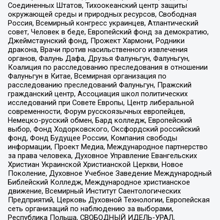
Соединенных Штатов, Тихоокеанский центр защиты
окружающей среды и природных ресурсов, Свободная
Россия, Всемирный конгресс украинцев, Атлантический
совет, Человек в беде, Европейский фонд за демократию,
Джеймстаунский фонд, Прожект Хармони, Родники
дракона, Врачи против насильственного извлечения
органов, Фалунь Дафа, Друзья Фалуньгун, Фалуньгун,
Коалиция по расследованию преследования в отношении
Фалуньгун в Китае, Всемирная организация по
расследованию преследований Фалуньгун, Пражский
гражданский центр, Ассоциация школ политических
исследований при Совете Европы, Центр либеральной
современности, Форум русскоязычных европейцев,
Немецко-русский обмен, Бард колледж, Европейский
выбор, Фонд Ходорковского, Оксфордский российский
фонд, Фонд Будущее России, Компания свободы
информации, Проект Медиа, Международное партнерство
за права человека, Духовное Управление Евангельских
Христиан Украинской Христианской Церкви, Новое
Поколение, Духовное Учебное Заведение Международный
Библейский Колледж, Международное христианское
движение, Всемирный Институт Саентологических
Предприятий, Церковь Духовной Технологии, Европейская
сеть организаций по наблюдению за выборами,
Республика Польша, СВОБОДНЫЙ ИДЕЛЬ-УРАЛ,