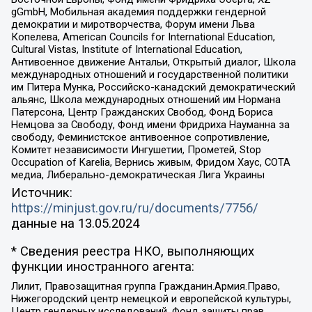
gGmbH, Мобильная академия поддержки гендерной
демократии и миротворчества, Форум имени Льва
Копелева, American Councils for International Education,
Cultural Vistas, Institute of International Education,
Антивоенное движение Антальи, Открытый диалог, Школа
международных отношений и государственной политики
им Питера Мунка, Российско-канадский демократический
альянс, Школа международных отношений им Нормана
Патерсона, Центр Гражданских Свобод, Фонд Бориса
Немцова за Свободу, Фонд имени Фридриха Науманна за
свободу, Феминистское антивоенное сопротивление,
Комитет независимости Ингушетии, Прометей, Stop
Occupation of Karelia, Вернись живым, Фридом Хаус, СОТА
медиа, Либерально-демократическая Лига Украины
Источник:
https://minjust.gov.ru/ru/documents/7756/
данные на
13.05.2024
* Сведения реестра НКО, выполняющих
функции иностранного агента:
Лилит, Правозащитная группа Гражданин.Армия.Право,
Нижегородский центр немецкой и европейской культуры,
Центр гендерных исследований, Фонд защиты прав