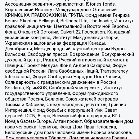
Ассоциация развития журналистики, IStories fonds,
Королевский Институт Международных Отношений,
КРИМСЬКА ПРАВОЗАХИСНА ГРУПА, Фонд имени Генриха
Бёлля, Stichting Bellingcat, Bellingcat Ltd, The Insider, Институт
правовой инициативы Центральной и Восточной Европы,
Фонд Открытой Эстонии, Calvert 22 Foundation, Канадский
украинский конгресс, Институт Макдональда-Лорье,
Украинская национальная федерация Канады,
Декабристы, Международный научный центр им Вудро
Вильсона, Свободная пресса, Возрождение, Всеукраинский
духовный центр , Риддл, Русский антивоенный комитет в
Швеции, Проект Медуза, Фонд Андрея Сахарова, Форум
свободной России, Лига Свободных Наций, Transparеncy
International, Форум Свободных Народов ПостРоссии,
Солидарность с гражданским движением в России –
Solidarus, КрымSOS, Свободный университет, Институт
государственного управления, Форум гражданского
общества Россия, Беллона, Союз жителей островов
Тисима и Хабомаи, Съезд народных депутатов, Гринпис
Интернешнл, Фонд борьбы с коррупцией Инк, Завет
церквей TCCN, Агора, Всемирный фонд природы, BDR
Novaja Gazeta-Europe, Алтай проект, Образовательный дом
прав человека Чернигов, Фонд Дом Прав Человека,
Белорусский дом прав человека имени Бориса Звозскова,
Дом прав человека Тбилиси, Дом прав человека Ереван,