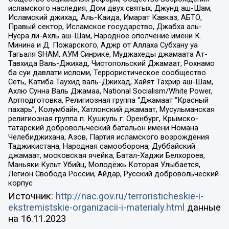
исламского наследия, Дом двух святых, Джунд аш-Шам,
Исламский джихад, Аль-Каида, Имарат Кавказ, АБТО,
Правый сектор, Исламское государство, Джабха аль-
Нусра ли-Ахль аш-Шам, Народное ополчение имени К.
Минина и Д. Пожарского, Аджр от Аллаха Субхану уа
Тагьаля SHAM, АУМ Синрике, Муджахеды джамаата Ат-
Тавхида Валь-Джихад, Чистопольский Джамаат, Рохнамо
ба суи давлати исломи, Террористическое сообщество
Сеть, Катиба Таухид валь-Джихад, Хайят Тахрир аш-Шам,
Ахлю Сунна Валь Джамаа, National Socialism/White Power,
Артподготовка, Религиозная группа “Джамаат “Красный
пахарь”, Колумбайн, Хатлонский джамаат, Мусульманская
религиозная группа п. Кушкуль г. Оренбург, Крымско-
татарский добровольческий батальон имени Номана
Челебиджихана, Азов, Партия исламского возрождения
Таджикистана, Народная самооборона, Дуббайский
джамаат, московская ячейка, Батал-Хаджи Белхороев,
Маньяки Культ Убийц, Молодёжь Которая Улыбается,
Легион Свобода России, Айдар, Русский добровольческий
корпус
Источник:
http://nac.gov.ru/terroristicheskie-i-
ekstremistskie-organizacii-i-materialy.html
данные
на
16.11.2023