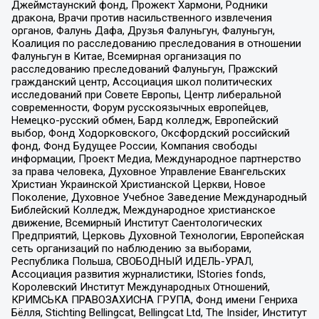
Джеймстаунский фонд, Прожект Хармони, Родники
дракона, Врачи против насильственного извлечения
органов, Фалунь Дафа, Друзья Фалуньгун, Фалуньгун,
Коалиция по расследованию преследования в отношении
Фалуньгун в Китае, Всемирная организация по
расследованию преследований Фалуньгун, Пражский
гражданский центр, Ассоциация школ политических
исследований при Совете Европы, Центр либеральной
современности, Форум русскоязычных европейцев,
Немецко-русский обмен, Бард колледж, Европейский
выбор, Фонд Ходорковского, Оксфордский российский
фонд, Фонд Будущее России, Компания свободы
информации, Проект Медиа, Международное партнерство
за права человека, Духовное Управление Евангельских
Христиан Украинской Христианской Церкви, Новое
Поколение, Духовное Учебное Заведение Международный
Библейский Колледж, Международное христианское
движение, Всемирный Институт Саентологических
Предприятий, Церковь Духовной Технологии, Европейская
сеть организаций по наблюдению за выборами,
Республика Польша, СВОБОДНЫЙ ИДЕЛЬ-УРАЛ,
Ассоциация развития журналистики, IStories fonds,
Королевский Институт Международных Отношений,
КРИМСЬКА ПРАВОЗАХИСНА ГРУПА, Фонд имени Генриха
Бёлля, Stichting Bellingcat, Bellingcat Ltd, The Insider, Институт