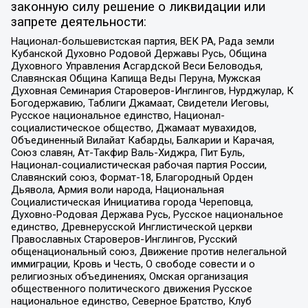
законную силу решение о ликвидации или
запрете деятельности:
Национал-большевистская партия, ВЕК РА, Рада земли
Кубанской Духовно Родовой Державы Русь, Община
Духовного Управления Асгардской Веси Беловодья,
Славянская Община Капища Веды Перуна, Мужская
Духовная Семинария Староверов-Инглингов, Нурджулар, К
Богодержавию, Таблиги Джамаат, Свидетели Иеговы,
Русское национальное единство, Национал-
социалистическое общество, Джамаат мувахидов,
Объединенный Вилайат Кабарды, Балкарии и Карачая,
Союз славян, Ат-Такфир Валь-Хиджра, Пит Буль,
Национал-социалистическая рабочая партия России,
Славянский союз, Формат-18, Благородный Орден
Дьявола, Армия воли народа, Национальная
Социалистическая Инициатива города Череповца,
Духовно-Родовая Держава Русь, Русское национальное
единство, Древнерусской Инглистической церкви
Православных Староверов-Инглингов, Русский
общенациональный союз, Движение против нелегальной
иммиграции, Кровь и Честь, О свободе совести и о
религиозных объединениях, Омская организация
общественного политического движения Русское
национальное единство, Северное Братство, Клуб