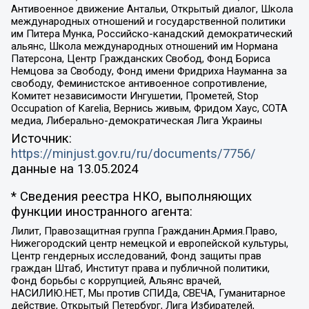
Антивоенное движение Антальи, Открытый диалог, Школа
международных отношений и государственной политики
им Питера Мунка, Российско-канадский демократический
альянс, Школа международных отношений им Нормана
Патерсона, Центр Гражданских Свобод, Фонд Бориса
Немцова за Свободу, Фонд имени Фридриха Науманна за
свободу, Феминистское антивоенное сопротивление,
Комитет независимости Ингушетии, Прометей, Stop
Occupation of Karelia, Вернись живым, Фридом Хаус, СОТА
медиа, Либерально-демократическая Лига Украины
Источник:
https://minjust.gov.ru/ru/documents/7756/
данные на
13.05.2024
* Сведения реестра НКО, выполняющих
функции иностранного агента:
Лилит, Правозащитная группа Гражданин.Армия.Право,
Нижегородский центр немецкой и европейской культуры,
Центр гендерных исследований, Фонд защиты прав
граждан Штаб, Институт права и публичной политики,
Фонд борьбы с коррупцией, Альянс врачей,
НАСИЛИЮ.НЕТ, Мы против СПИДа, СВЕЧА, Гуманитарное
действие, Открытый Петербург, Лига Избирателей,