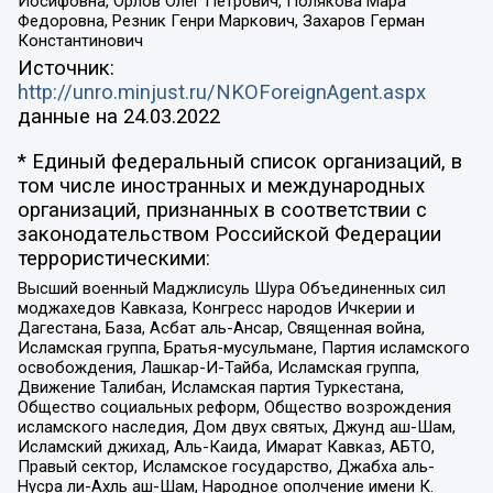
Иосифовна, Орлов Олег Петрович, Полякова Мара
Федоровна, Резник Генри Маркович, Захаров Герман
Константинович
Источник:
http://unro.minjust.ru/NKOForeignAgent.aspx
данные на
24.03.2022
* Единый федеральный список организаций, в
том числе иностранных и международных
организаций, признанных в соответствии с
законодательством Российской Федерации
террористическими:
Высший военный Маджлисуль Шура Объединенных сил
моджахедов Кавказа, Конгресс народов Ичкерии и
Дагестана, База, Асбат аль-Ансар, Священная война,
Исламская группа, Братья-мусульмане, Партия исламского
освобождения, Лашкар-И-Тайба, Исламская группа,
Движение Талибан, Исламская партия Туркестана,
Общество социальных реформ, Общество возрождения
исламского наследия, Дом двух святых, Джунд аш-Шам,
Исламский джихад, Аль-Каида, Имарат Кавказ, АБТО,
Правый сектор, Исламское государство, Джабха аль-
Нусра ли-Ахль аш-Шам, Народное ополчение имени К.