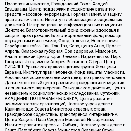
Правовая инициатива, Гражданский Союз, Хасдей
Ерушалаим, Центр поддержки и содействия развитию
средств массовой информации, Горячая Линия, В защиту
прав заключенных, Институт глобализации и социальных
движений, Центр социально-информационных инициатив
Действие, Благотворительный фонд охраны здоровья и
защиты прав граждан, Благотворительный фонд помощи
осужденным и их семьям, Фонд Тольятти, Новое время,
Серебряная тайга, Так-Так-Так, Сова, центр Анна, Проект
Апрель, Самарская губерния, Эра здоровья, Мемориал,
Аналитический Центр Юрия Левады, Издательство Парк
Гагарина, Фонд имени Андрея Рылькова, Сфера, Центр
СИБАЛЬТ, Уральская правозащитная группа, Женщины
Евразии, Институт прав человека, Фонд защиты гласности,
Российский исследовательский центр по правам человека,
Дальневосточный центр развития гражданских инициатив
и социального партнерства, Гражданское действие, Центр
независимых социологических исследований, Сутяжник,
АКАДЕМИЯ ПО ПРАВАМ ЧЕЛОВЕКА, Центр развития
некоммерческих организаций, Частное учреждение в
Калининграде Совета Министров северных стран,
Гражданское содействие, Трансперенси Интернешнл-Р,
Центр Защиты Прав Средств Массовой Информации,
Институт развития прессы - Сибирь, Частное учреждение в
Санкт-Петербурге Совета Министров Северных Стран,