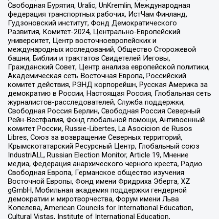
Свободная Бурятия, Uralic, UnKremlin, Международная
федерация транспортных рабочих, ИстЧам Финланд,
Гудзоновский институт, Фонд Демократического
Развития, Комитет-2024, Центрально-Европейский
университет, Центр восточноевропейских и
международных исследований, Общество Сторожевой
башни, Библии и трактатов Свидетелей Иеговы,
Гражданский Совет, Центр анализа европейской политики,
Академическая сеть Восточная Европа, Российский
комитет действия, РЭНД корпорейшн, Русская Америка за
демократию в России, Настоящая Россия, Глобальная сеть
журналистов-расследователей, Служба поддержки,
Свободная Россия Берлин, Свободная Россия Северный
Рейн-Вестфалия, Фонд глобальной помощи, Антивоенный
комитет России, Russie-Libertes, La Asocicion de Rusos
Libres, Союз за возвращение Северных территорий,
Крымскотатарский Ресурсный Центр, Глобальный союз
IndustriALL, Russian Election Monitor, Article 19, Мнение
медиа, Федерация анархического черного креста, Радио
Свободная Европа, Германское общество изучения
Восточной Европы, Фонд имени Фридриха Эберта, XZ
gGmbH, Мобильная академия поддержки гендерной
демократии и миротворчества, Форум имени Льва
Копелева, American Councils for International Education,
Cultural Vistas, Institute of International Education,