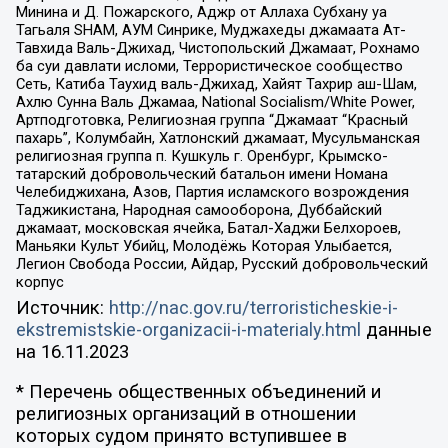
Минина и Д. Пожарского, Аджр от Аллаха Субхану уа
Тагьаля SHAM, АУМ Синрике, Муджахеды джамаата Ат-
Тавхида Валь-Джихад, Чистопольский Джамаат, Рохнамо
ба суи давлати исломи, Террористическое сообщество
Сеть, Катиба Таухид валь-Джихад, Хайят Тахрир аш-Шам,
Ахлю Сунна Валь Джамаа, National Socialism/White Power,
Артподготовка, Религиозная группа “Джамаат “Красный
пахарь”, Колумбайн, Хатлонский джамаат, Мусульманская
религиозная группа п. Кушкуль г. Оренбург, Крымско-
татарский добровольческий батальон имени Номана
Челебиджихана, Азов, Партия исламского возрождения
Таджикистана, Народная самооборона, Дуббайский
джамаат, московская ячейка, Батал-Хаджи Белхороев,
Маньяки Культ Убийц, Молодёжь Которая Улыбается,
Легион Свобода России, Айдар, Русский добровольческий
корпус
Источник:
http://nac.gov.ru/terroristicheskie-i-
ekstremistskie-organizacii-i-materialy.html
данные
на
16.11.2023
* Перечень общественных объединений и
религиозных организаций в отношении
которых судом принято вступившее в