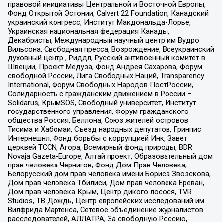
правовой инициативы Центральной и Восточной Европы,
Фонд Открытой Эстонии, Calvert 22 Foundation, Канадский
украинский конгресс, Институт Макдональда-Лорье,
Украинская национальная федерация Канады,
Декабристы, Международный научный центр им Вудро
Вильсона, Свободная пресса, Возрождение, Всеукраинский
духовный центр , Риддл, Русский антивоенный комитет в
Швеции, Проект Медуза, Фонд Андрея Сахарова, Форум
свободной России, Лига Свободных Наций, Transparеncy
International, Форум Свободных Народов ПостРоссии,
Солидарность с гражданским движением в России –
Solidarus, КрымSOS, Свободный университет, Институт
государственного управления, Форум гражданского
общества Россия, Беллона, Союз жителей островов
Тисима и Хабомаи, Съезд народных депутатов, Гринпис
Интернешнл, Фонд борьбы с коррупцией Инк, Завет
церквей TCCN, Агора, Всемирный фонд природы, BDR
Novaja Gazeta-Europe, Алтай проект, Образовательный дом
прав человека Чернигов, Фонд Дом Прав Человека,
Белорусский дом прав человека имени Бориса Звозскова,
Дом прав человека Тбилиси, Дом прав человека Ереван,
Дом прав человека Крым, Центр дикого лосося, TVR
Studios, ТВ Дождь, Центр европейских исследований им
Вилфрида Мартенса, Сетевое объединение журналистов
расследователей, АЛЛАТРА, За свободную Россию,