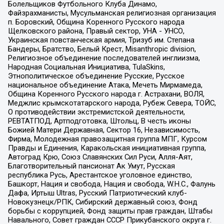
Болельщиков Футбольного Клуба Динамо,
Файзрахманисты, Мусульманская религиозная организация
п. Боровский, Община Коренного Русского народа
Щелковского района, Правый сектор, УНА - УНСО,
Украинская повстанческая армия, Тризуб им. Степана
Бандеры, Братство, Белый Крест, Misanthropic division,
Религиозное объединение последователей инглиизма,
Народная Социальная Инициатива, TulaSkins,
Этнополитическое объединение Русские, Русское
национальное объединение Атака, Мечеть Мирмамеда,
Община Коренного Русского народа г. Астрахани, ВОЛЯ,
Меджлис крымскотатарского народа, Рубеж Севера, ТОЙС,
О противодействии экстремистской деятельности,
РЕВТАТПОД, Артподготовка, Штольц, В честь иконы
Божией Матери Державная, Сектор 16, Независимость,
Фирма, Молодежная правозащитная группа МПГ, Курсом
Правды и Единения, Каракольская инициативная группа,
Автоград Крю, Союз Славянских Сил Руси, Алля-Аят,
Благотворительный пансионат Ак Умут, Русская
республика Русь, Арестантское уголовное единство,
Башкорт, Нация и свобода, Нация и свобода, W.H.С., Фалунь
Дафа, Иртыш Ultras, Русский Патриотический клуб-
Новокузнецк/РПК, Сибирский державный союз, Фонд
борьбы с коррупцией, Фонд защиты прав граждан, Штабы
Навального, Совет граждан СССР Прикубанского округа г.