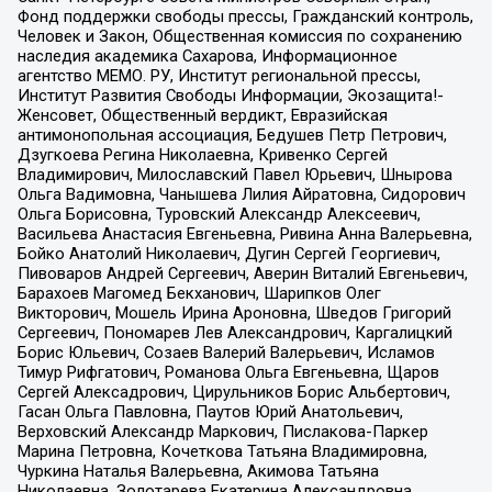
Фонд поддержки свободы прессы, Гражданский контроль,
Человек и Закон, Общественная комиссия по сохранению
наследия академика Сахарова, Информационное
агентство МЕМО. РУ, Институт региональной прессы,
Институт Развития Свободы Информации, Экозащита!-
Женсовет, Общественный вердикт, Евразийская
антимонопольная ассоциация, Бедушев Петр Петрович,
Дзугкоева Регина Николаевна, Кривенко Сергей
Владимирович, Милославский Павел Юрьевич, Шнырова
Ольга Вадимовна, Чанышева Лилия Айратовна, Сидорович
Ольга Борисовна, Туровский Александр Алексеевич,
Васильева Анастасия Евгеньевна, Ривина Анна Валерьевна,
Бойко Анатолий Николаевич, Дугин Сергей Георгиевич,
Пивоваров Андрей Сергеевич, Аверин Виталий Евгеньевич,
Барахоев Магомед Бекханович, Шарипков Олег
Викторович, Мошель Ирина Ароновна, Шведов Григорий
Сергеевич, Пономарев Лев Александрович, Каргалицкий
Борис Юльевич, Созаев Валерий Валерьевич, Исламов
Тимур Рифгатович, Романова Ольга Евгеньевна, Щаров
Сергей Алексадрович, Цирульников Борис Альбертович,
Гасан Ольга Павловна, Паутов Юрий Анатольевич,
Верховский Александр Маркович, Пислакова-Паркер
Марина Петровна, Кочеткова Татьяна Владимировна,
Чуркина Наталья Валерьевна, Акимова Татьяна
Николаевна, Золотарева Екатерина Александровна,