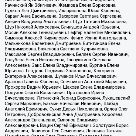
Рачинский Ян Збигневич, Жемкова Елена Борисовна,
Гудков Лев Дмитриевич, Илларионова Юлия Юрьевна,
Саранг Анна Васильевна, Захарова Светлана Сергеевна,
Аверин Владимир Анатольевич, Щур Татьяна Михайловна,
Щур Николай Алексеевич, Блинушов Андрей Юрьевич,
Мосин Алексей Геннадьевич, Гефтер Валентин Михайлович,
Симонов Алексей Кириллович, Флиге Ирина Анатольевна,
Мельникова Валентина Дмитриевна, Вититинова Елена
Владимировна, Баженова Светлана Куприяновна,
Максимов Сергей Владимирович, Беляев Сергей Иванович,
Голубева Елена Николаевна, Ганнушкина Светлана
Алексеевна, Закс Елена Владимировна, Буртина Елена
Юрьевна, Гендель Людмила Залмановна, Кокорина
Екатерина Алексеевна, Шуманов Илья Вячеславович,
Арапова Галина Юрьевна, Свечников Анатолий Мариевич,
Прохоров Вадим Юрьевич, Шахова Елена Владимировна,
Подузов Сергей Васильевич, Протасова Ирина
Вячеславовна, Литинский Леонид Борисович, Лукашевский
Сергей Маркович, Бахмин Вячеслав Иванович, Шабад
Анатолий Ефимович, Сухих Дарья Николаевна, Орлов Олег
Петрович, Добровольская Анна Дмитриевна, Королева
Александра Евгеньевна, Смирнов Владимир
Александрович, Вицин Сергей Ефимович, Золотухин Борис
Андреевич, Левинсон Лев Семенович, Локшина Татьяна