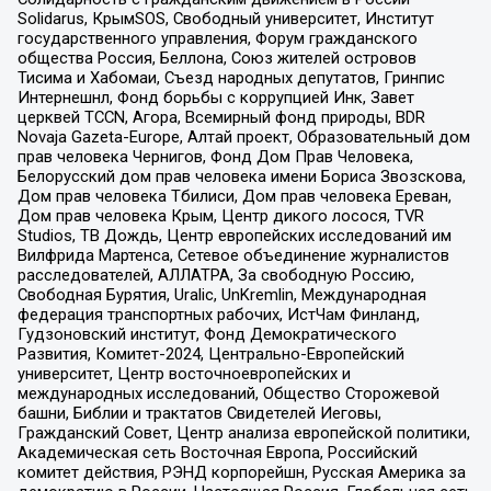
Solidarus, КрымSOS, Свободный университет, Институт
государственного управления, Форум гражданского
общества Россия, Беллона, Союз жителей островов
Тисима и Хабомаи, Съезд народных депутатов, Гринпис
Интернешнл, Фонд борьбы с коррупцией Инк, Завет
церквей TCCN, Агора, Всемирный фонд природы, BDR
Novaja Gazeta-Europe, Алтай проект, Образовательный дом
прав человека Чернигов, Фонд Дом Прав Человека,
Белорусский дом прав человека имени Бориса Звозскова,
Дом прав человека Тбилиси, Дом прав человека Ереван,
Дом прав человека Крым, Центр дикого лосося, TVR
Studios, ТВ Дождь, Центр европейских исследований им
Вилфрида Мартенса, Сетевое объединение журналистов
расследователей, АЛЛАТРА, За свободную Россию,
Свободная Бурятия, Uralic, UnKremlin, Международная
федерация транспортных рабочих, ИстЧам Финланд,
Гудзоновский институт, Фонд Демократического
Развития, Комитет-2024, Центрально-Европейский
университет, Центр восточноевропейских и
международных исследований, Общество Сторожевой
башни, Библии и трактатов Свидетелей Иеговы,
Гражданский Совет, Центр анализа европейской политики,
Академическая сеть Восточная Европа, Российский
комитет действия, РЭНД корпорейшн, Русская Америка за