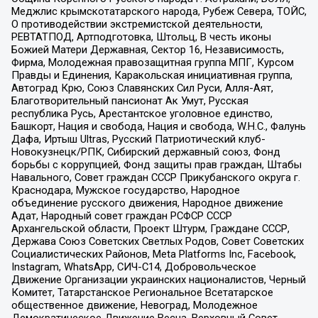
Меджлис крымскотатарского народа, Рубеж Севера, ТОЙС,
О противодействии экстремистской деятельности,
РЕВТАТПОД, Артподготовка, Штольц, В честь иконы
Божией Матери Державная, Сектор 16, Независимость,
Фирма, Молодежная правозащитная группа МПГ, Курсом
Правды и Единения, Каракольская инициативная группа,
Автоград Крю, Союз Славянских Сил Руси, Алля-Аят,
Благотворительный пансионат Ак Умут, Русская
республика Русь, Арестантское уголовное единство,
Башкорт, Нация и свобода, Нация и свобода, W.H.С., Фалунь
Дафа, Иртыш Ultras, Русский Патриотический клуб-
Новокузнецк/РПК, Сибирский державный союз, Фонд
борьбы с коррупцией, Фонд защиты прав граждан, Штабы
Навального, Совет граждан СССР Прикубанского округа г.
Краснодара, Мужское государство, Народное
объединение русского движения, Народное движение
Адат, Народный совет граждан РСФСР СССР
Архангельской области, Проект Штурм, Граждане СССР,
Держава Союз Советских Светлых Родов, Совет Советских
Социалистических Районов, Meta Platforms Inc, Facebook,
Instagram, WhatsApp, СИЧ-С14, Добровольческое
Движение Организации украинских националистов, Черный
Комитет, Татарстанское Региональное Всетатарское
общественное движение, Невоград, Молодежное
Демократическое Движение Весна, Верховный Совет