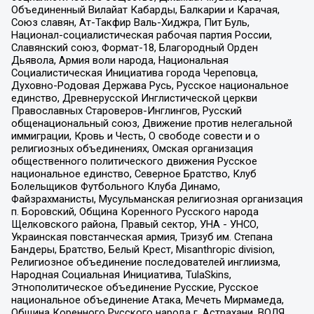
Объединенный Вилайат Кабарды, Балкарии и Карачая,
Союз славян, Ат-Такфир Валь-Хиджра, Пит Буль,
Национал-социалистическая рабочая партия России,
Славянский союз, Формат-18, Благородный Орден
Дьявола, Армия воли народа, Национальная
Социалистическая Инициатива города Череповца,
Духовно-Родовая Держава Русь, Русское национальное
единство, Древнерусской Инглистической церкви
Православных Староверов-Инглингов, Русский
общенациональный союз, Движение против нелегальной
иммиграции, Кровь и Честь, О свободе совести и о
религиозных объединениях, Омская организация
общественного политического движения Русское
национальное единство, Северное Братство, Клуб
Болельщиков Футбольного Клуба Динамо,
Файзрахманисты, Мусульманская религиозная организация
п. Боровский, Община Коренного Русского народа
Щелковского района, Правый сектор, УНА - УНСО,
Украинская повстанческая армия, Тризуб им. Степана
Бандеры, Братство, Белый Крест, Misanthropic division,
Религиозное объединение последователей инглиизма,
Народная Социальная Инициатива, TulaSkins,
Этнополитическое объединение Русские, Русское
национальное объединение Атака, Мечеть Мирмамеда,
Община Коренного Русского народа г. Астрахани, ВОЛЯ,