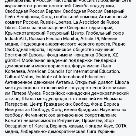
демократию в России, Настоящая Россия, Глобальная сеть
журналистов-расследователей, Служба поддержки,
Свободная Россия Берлин, Свободная Россия Северный
Рейн-Вестфалия, Фонд глобальной помощи, Антивоенный
комитет России, Russie-Libertes, La Asocicion de Rusos
Libres, Союз за возвращение Северных территорий,
Крымскотатарский Ресурсный Центр, Глобальный союз
IndustriALL, Russian Election Monitor, Article 19, Мнение
медиа, Федерация анархического черного креста, Радио
Свободная Европа, Германское общество изучения
Восточной Европы, Фонд имени Фридриха Эберта, XZ
gGmbH, Мобильная академия поддержки гендерной
демократии и миротворчества, Форум имени Льва
Копелева, American Councils for International Education,
Cultural Vistas, Institute of International Education,
Антивоенное движение Антальи, Открытый диалог, Школа
международных отношений и государственной политики
им Питера Мунка, Российско-канадский демократический
альянс, Школа международных отношений им Нормана
Патерсона, Центр Гражданских Свобод, Фонд Бориса
Немцова за Свободу, Фонд имени Фридриха Науманна за
свободу, Феминистское антивоенное сопротивление,
Комитет независимости Ингушетии, Прометей, Stop
Occupation of Karelia, Вернись живым, Фридом Хаус, СОТА
медиа, Либерально-демократическая Лига Украины