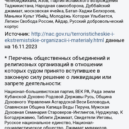
Челебиджихана, Азов, Партия исламского возрождения
Таджикистана, Народная самооборона, Дуббайский
джамаат, московская ячейка, Батал-Хаджи Белхороев,
Маньяки Культ Убийц, Молодёжь Которая Улыбается,
Легион Свобода России, Айдар, Русский добровольческий
корпус
Источник:
http://nac.gov.ru/terroristicheskie-i-
ekstremistskie-organizacii-i-materialy.html
данные
на
16.11.2023
* Перечень общественных объединений и
религиозных организаций в отношении
которых судом принято вступившее в
законную силу решение о ликвидации или
запрете деятельности:
Национал-большевистская партия, ВЕК РА, Рада земли
Кубанской Духовно Родовой Державы Русь, Община
Духовного Управления Асгардской Веси Беловодья,
Славянская Община Капища Веды Перуна, Мужская
Духовная Семинария Староверов-Инглингов, Нурджулар, К
Богодержавию, Таблиги Джамаат, Свидетели Иеговы,
Русское национальное единство, Национал-
социалистическое общество, Джамаат мувахидов,