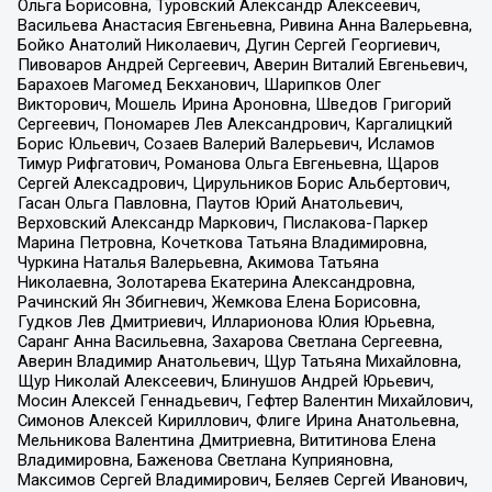
Ольга Борисовна, Туровский Александр Алексеевич,
Васильева Анастасия Евгеньевна, Ривина Анна Валерьевна,
Бойко Анатолий Николаевич, Дугин Сергей Георгиевич,
Пивоваров Андрей Сергеевич, Аверин Виталий Евгеньевич,
Барахоев Магомед Бекханович, Шарипков Олег
Викторович, Мошель Ирина Ароновна, Шведов Григорий
Сергеевич, Пономарев Лев Александрович, Каргалицкий
Борис Юльевич, Созаев Валерий Валерьевич, Исламов
Тимур Рифгатович, Романова Ольга Евгеньевна, Щаров
Сергей Алексадрович, Цирульников Борис Альбертович,
Гасан Ольга Павловна, Паутов Юрий Анатольевич,
Верховский Александр Маркович, Пислакова-Паркер
Марина Петровна, Кочеткова Татьяна Владимировна,
Чуркина Наталья Валерьевна, Акимова Татьяна
Николаевна, Золотарева Екатерина Александровна,
Рачинский Ян Збигневич, Жемкова Елена Борисовна,
Гудков Лев Дмитриевич, Илларионова Юлия Юрьевна,
Саранг Анна Васильевна, Захарова Светлана Сергеевна,
Аверин Владимир Анатольевич, Щур Татьяна Михайловна,
Щур Николай Алексеевич, Блинушов Андрей Юрьевич,
Мосин Алексей Геннадьевич, Гефтер Валентин Михайлович,
Симонов Алексей Кириллович, Флиге Ирина Анатольевна,
Мельникова Валентина Дмитриевна, Вититинова Елена
Владимировна, Баженова Светлана Куприяновна,
Максимов Сергей Владимирович, Беляев Сергей Иванович,