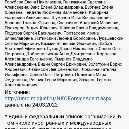
Голубева Елена Николаевна, Ганнушкина Светлана
Алексеевна, Закс Елена Владимировна, Буртина Елена
Юрьевна, Гендель Людмила Залмановна, Кокорина
Екатерина Алексеевна, Шуманов Илья Вячеславович,
Арапова Галина Юрьевна, Свечников Анатолий Мариевич,
Прохоров Вадим Юрьевич, Шахова Елена Владимировна,
Подузов Сергей Васильевич, Протасова Ирина
Вячеславовна, Литинский Леонид Борисович, Лукашевский
Сергей Маркович, Бахмин Вячеслав Иванович, Шабад
Анатолий Ефимович, Сухих Дарья Николаевна, Орлов Олег
Петрович, Добровольская Анна Дмитриевна, Королева
Александра Евгеньевна, Смирнов Владимир
Александрович, Вицин Сергей Ефимович, Золотухин Борис
Андреевич, Левинсон Лев Семенович, Локшина Татьяна
Иосифовна, Орлов Олег Петрович, Полякова Мара
Федоровна, Резник Генри Маркович, Захаров Герман
Константинович
Источник:
http://unro.minjust.ru/NKOForeignAgent.aspx
данные на
24.03.2022
* Единый федеральный список организаций, в
том числе иностранных и международных