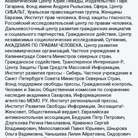
Аналитический Центр Юрия Левады, Издательство Парк
Гагарина, Фонд имени Андрея Рылькова, Сфера, Центр
СИБАЛЬТ, Уральская правозащитная группа, Женщины
Евразии, Институт прав человека, Фонд защиты гласности,
Российский исследовательский центр по правам человека,
Дальневосточный центр развития гражданских инициатив
и социального партнерства, Гражданское действие, Центр
независимых социологических исследований, Сутяжник,
АКАДЕМИЯ ПО ПРАВАМ ЧЕЛОВЕКА, Центр развития
некоммерческих организаций, Частное учреждение в
Калининграде Совета Министров северных стран,
Гражданское содействие, Трансперенси Интернешнл-Р,
Центр Защиты Прав Средств Массовой Информации,
Институт развития прессы - Сибирь, Частное учреждение в
Санкт-Петербурге Совета Министров Северных Стран,
Фонд поддержки свободы прессы, Гражданский контроль,
Человек и Закон, Общественная комиссия по сохранению
наследия академика Сахарова, Информационное
агентство МЕМО. РУ, Институт региональной прессы,
Институт Развития Свободы Информации, Экозащита!-
Женсовет, Общественный вердикт, Евразийская
антимонопольная ассоциация, Бедушев Петр Петрович,
Дзугкоева Регина Николаевна, Кривенко Сергей
Владимирович, Милославский Павел Юрьевич, Шнырова
Ольга Вадимовна, Чанышева Лилия Айратовна, Сидорович