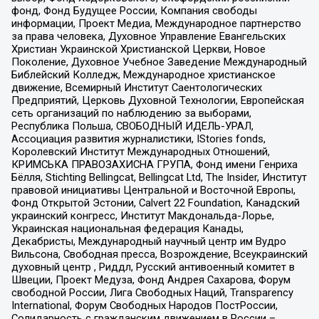
фонд, Фонд Будущее России, Компания свободы
информации, Проект Медиа, Международное партнерство
за права человека, Духовное Управление Евангельских
Христиан Украинской Христианской Церкви, Новое
Поколение, Духовное Учебное Заведение Международный
Библейский Колледж, Международное христианское
движение, Всемирный Институт Саентологических
Предприятий, Церковь Духовной Технологии, Европейская
сеть организаций по наблюдению за выборами,
Республика Польша, СВОБОДНЫЙ ИДЕЛЬ-УРАЛ,
Ассоциация развития журналистики, IStories fonds,
Королевский Институт Международных Отношений,
КРИМСЬКА ПРАВОЗАХИСНА ГРУПА, Фонд имени Генриха
Бёлля, Stichting Bellingcat, Bellingcat Ltd, The Insider, Институт
правовой инициативы Центральной и Восточной Европы,
Фонд Открытой Эстонии, Calvert 22 Foundation, Канадский
украинский конгресс, Институт Макдональда-Лорье,
Украинская национальная федерация Канады,
Декабристы, Международный научный центр им Вудро
Вильсона, Свободная пресса, Возрождение, Всеукраинский
духовный центр , Риддл, Русский антивоенный комитет в
Швеции, Проект Медуза, Фонд Андрея Сахарова, Форум
свободной России, Лига Свободных Наций, Transparеncy
International, Форум Свободных Народов ПостРоссии,
Солидарность с гражданским движением в России –