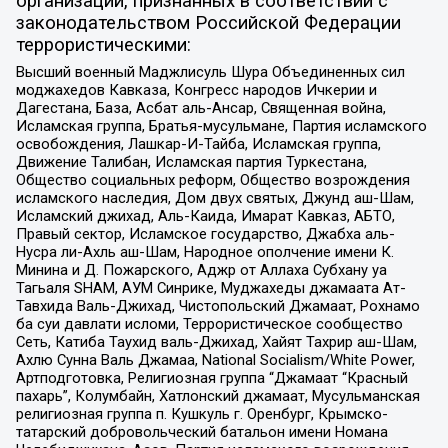
организаций, признанных в соответствии с
законодательством Российской Федерации
террористическими:
Высший военный Маджлисуль Шура Объединенных сил
моджахедов Кавказа, Конгресс народов Ичкерии и
Дагестана, База, Асбат аль-Ансар, Священная война,
Исламская группа, Братья-мусульмане, Партия исламского
освобождения, Лашкар-И-Тайба, Исламская группа,
Движение Талибан, Исламская партия Туркестана,
Общество социальных реформ, Общество возрождения
исламского наследия, Дом двух святых, Джунд аш-Шам,
Исламский джихад, Аль-Каида, Имарат Кавказ, АБТО,
Правый сектор, Исламское государство, Джабха аль-
Нусра ли-Ахль аш-Шам, Народное ополчение имени К.
Минина и Д. Пожарского, Аджр от Аллаха Субхану уа
Тагьаля SHAM, АУМ Синрике, Муджахеды джамаата Ат-
Тавхида Валь-Джихад, Чистопольский Джамаат, Рохнамо
ба суи давлати исломи, Террористическое сообщество
Сеть, Катиба Таухид валь-Джихад, Хайят Тахрир аш-Шам,
Ахлю Сунна Валь Джамаа, National Socialism/White Power,
Артподготовка, Религиозная группа “Джамаат “Красный
пахарь”, Колумбайн, Хатлонский джамаат, Мусульманская
религиозная группа п. Кушкуль г. Оренбург, Крымско-
татарский добровольческий батальон имени Номана