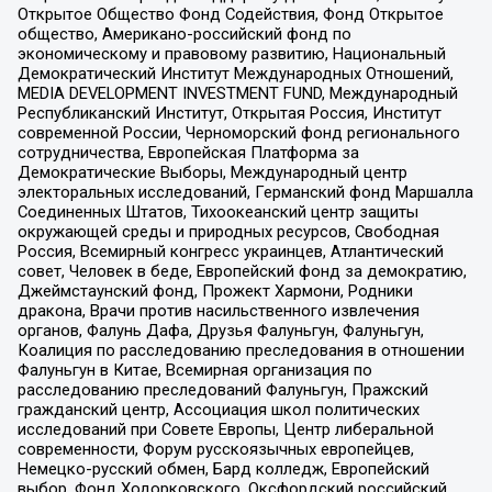
Открытое Общество Фонд Содействия, Фонд Открытое
общество, Американо-российский фонд по
экономическому и правовому развитию, Национальный
Демократический Институт Международных Отношений,
MEDIA DEVELOPMENT INVESTMENT FUND, Международный
Республиканский Институт, Открытая Россия, Институт
современной России, Черноморский фонд регионального
сотрудничества, Европейская Платформа за
Демократические Выборы, Международный центр
электоральных исследований, Германский фонд Маршалла
Соединенных Штатов, Тихоокеанский центр защиты
окружающей среды и природных ресурсов, Свободная
Россия, Всемирный конгресс украинцев, Атлантический
совет, Человек в беде, Европейский фонд за демократию,
Джеймстаунский фонд, Прожект Хармони, Родники
дракона, Врачи против насильственного извлечения
органов, Фалунь Дафа, Друзья Фалуньгун, Фалуньгун,
Коалиция по расследованию преследования в отношении
Фалуньгун в Китае, Всемирная организация по
расследованию преследований Фалуньгун, Пражский
гражданский центр, Ассоциация школ политических
исследований при Совете Европы, Центр либеральной
современности, Форум русскоязычных европейцев,
Немецко-русский обмен, Бард колледж, Европейский
выбор, Фонд Ходорковского, Оксфордский российский