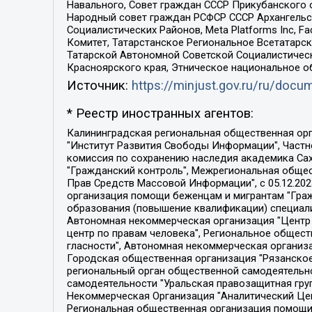
Навального, Совет граждан СССР Прикубанского 
Народный совет граждан РСФСР СССР Архангельск
Социалистических Районов, Meta Platforms Inc, 
Комитет, Татарстанское Региональное Всетатар
Татарской Автономной Советской Социалистическ
Красноярского края, Этническое национальное о
Источник:
https://minjust.gov.ru/ru/doc
* Реестр иностранных агентов:
Калининградская региональная общественная организация "Экозащита!-Женсовет", Фонд содействия защите прав и свобод граждан "Общественный вердикт", Фонд "Институт Развития Свободы Информации", Частное учреждение "Информационное агентство МЕМО. РУ", Региональная общественная организация "Общественная комиссия по сохранению наследия академика Сахарова", Фонд поддержки свободы прессы, Санкт-Петербургская общественная правозащитная организация "Гражданский контроль", Межрегиональная общественная организация "Информационно-просветительский центр "Мемориал", Региональный Фонд "Центр Защиты Прав Средств Массовой Информации", с 05.12.2023 Фонд "Центр Защиты Прав Средств массовой информации", Региональная общественная благотворительная организация помощи беженцам и мигрантам "Гражданское содействие", Негосударственное образовательное учреждение дополнительного профессионального образования (повышение квалификации) специалистов "АКАДЕМИЯ ПО ПРАВАМ ЧЕЛОВЕКА", Свердловская региональная общественная организация "Сутяжник", Автономная некоммерческая организация "Центр независимых социологических исследований", Союз общественных объединений "Российский исследовательский центр по правам человека", Региональное общественное учреждение научно-информационный центр "МЕМОРИАЛ", Некоммерческая организация "Фонд защиты гласности", Автономная некоммерческая организация "Институт прав человека", Городская общественная организация "Екатеринбургское общество "МЕМОРИАЛ", Городская общественная организация "Рязанское историко-просветительское и правозащитное общество "Мемориал" (Рязанский Мемориал), Челябинский региональный орган общественной самодеятельности – женское общественное объединение "Женщины Евразии", Челябинский региональный орган общественной самодеятельности "Уральская правозащитная группа", Фонд содействия защите здоровья и социальной справедливости имени Андрея Рылькова, Автономная Некоммерческая Организация "Аналитический Центр Юрия Левады", Автономная некоммерческая организация социальной поддержки населения "Проект Апрель", Региональная общественная организация помощи женщинам и детям, находящимся в кризисной ситуации "Информационно-методический центр "Анна", Фонд содействия развитию массовых коммуникаций и правовому просвещению "Так-так-Так", Фонд содействия устойчивому развитию "Серебряная тайга", Свердловский региональный общественный фонд социальных проектов "Новое время", "Idel.Реалии", Кавказ.Реалии, Крым.Реалии, Телеканал Настоящее Время, Татаро-башкирская служба Радио Свобода (Azatliq Radiosi), Радио Свободная Европа/Радио Свобода (PCE/PC), "Сибирь.Реалии", "Фактограф", Благотворительный фонд помощи осужденным и их семьям, Автономная некоммерческая организация "Институт глобализации и социальных движений", Фонд "В защиту прав заключенных", Частное учреждение "Центр поддержки и содействия развитию средств массовой информации", Пензенский региональный общественный благотворительный фонд "Гражданский союз", "Север.Реалии", Некоммерческая организация Фонд "Правовая инициатива", 