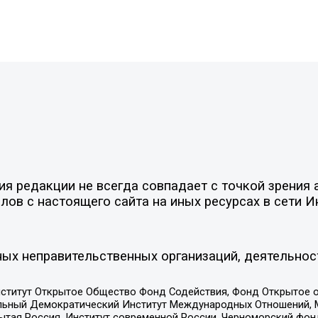
 редакции не всегда совпадает с точкой зрения а
ов с настоящего сайта на иных ресурсах в сети И
ых неправительственных организаций, деятельнос
ститут Открытое Общество Фонд Содействия, Фонд Открытое 
альный Демократический Институт Международных Отношений,
тая Россия, Институт современной России, Черноморский фонд