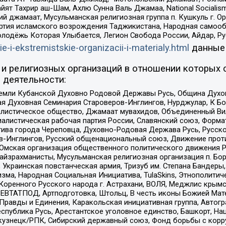
ят Тахрир аш-Шам, Ахлю Сунна Валь Джамаа, National Socialism
ий джамаат, Мусульманская религиозная группа п. Кушкуль г. 
ртия исламского возрождения Таджикистана, Народная самооб
олодёжь Которая Улыбается, Легион Свобода России, Айдар, Р
ie-i-ekstremistskie-organizacii-i-materialy.html
данные
и религиозных организаций в отношении которых 
 деятельности:
земли Кубанской Духовно Родовой Державы Русь, Община Духо
 Духовная Семинария Староверов-Инглингов, Нурджулар, К Бо
листическое общество, Джамаат мувахидов, Объединенный Вил
иалистическая рабочая партия России, Славянский союз, Форма
ива города Череповца, Духовно-Родовая Держава Русь, Русск
-Инглингов, Русский общенациональный союз, Движение против
 Омская организация общественного политического движения Р
йзрахманисты, Мусульманская религиозная организация п. Бо
краинская повстанческая армия, Тризуб им. Степана Бандеры, Бр
зма, Народная Социальная Инициатива, TulaSkins, Этнополитич
оренного Русского народа г. Астрахани, ВОЛЯ, Меджлис крымс
РЕВТАТПОД, Артподготовка, Штольц, В честь иконы Божией Мате
равды и Единения, Каракольская инициативная группа, Автогра
спублика Русь, Арестантское уголовное единство, Башкорт, Наци
окузнецк/РПК, Сибирский державный союз, Фонд борьбы с кор