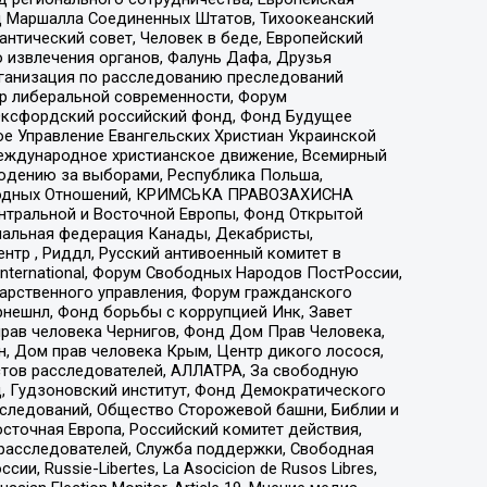
 Маршалла Соединенных Штатов, Тихоокеанский
нтический совет, Человек в беде, Европейский
 извлечения органов, Фалунь Дафа, Друзья
рганизация по расследованию преследований
тр либеральной современности, Форум
 Оксфордский российский фонд, Фонд Будущее
е Управление Евангельских Христиан Украинской
еждународное христианское движение, Всемирный
людению за выборами, Республика Польша,
народных Отношений, КРИМСЬКА ПРАВОЗАХИСНА
ы Центральной и Восточной Европы, Фонд Открытой
иональная федерация Канады, Декабристы,
тр , Риддл, Русский антивоенный комитет в
nternational, Форум Свободных Народов ПостРоссии,
дарственного управления, Форум гражданского
рнешнл, Фонд борьбы с коррупцией Инк, Завет
прав человека Чернигов, Фонд Дом Прав Человека,
н, Дом прав человека Крым, Центр дикого лосося,
стов расследователей, АЛЛАТРА, За свободную
д, Гудзоновский институт, Фонд Демократического
сследований, Общество Сторожевой башни, Библии и
сточная Европа, Российский комитет действия,
-расследователей, Служба поддержки, Свободная
 Russie-Libertes, La Asocicion de Rusos Libres,