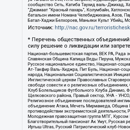
сообщество Сеть, Катиба Таухид валь-Джихад, Хай
“Джамаат “Красный пахарь”, Колумбайн, Хатлонск
батальон имени Номана Челебиджихана, Азов, Па
Батал-Хаджи Белхороев, Маньяки Культ Убийц, М
Источник:
http://nac.gov.ru/terroristichesk
* Перечень общественных объединений 
силу решение о ликвидации или запрете
Национал-большевистская партия, ВЕК РА, Рада 
Славянская Община Капища Веды Перуна, Мужская
Русское национальное единство, Национал-социа
Ат-Такфир Валь-Хиджра, Пит Буль, Национал-соц
народа, Национальная Социалистическая Инициат
Инглистической церкви Православных Староверов
свободе совести и о религиозных объединениях,
Клуб Болельщиков Футбольного Клуба Динамо, Фа
Щелковского района, Правый сектор, УНА - УНСО, У
Религиозное объединение последователей инглии
объединение Атака, Мечеть Мирмамеда, Община К
противодействии экстремистской деятельности, 
Молодежная правозащитная группа МПГ, Курсом П
Благотворительный пансионат Ак Умут, Русская ре
Иртыш Ultras, Русский Патриотический клуб-Нов