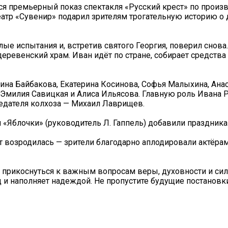
ся премьерный показ спектакля «Русский крест» по прои
атр «Сувенир» подарил зрителям трогательную историю о
ые испытания и, встретив святого Георгия, поверил снова.
ревенский храм. Иван идёт по стране, собирает средства
лина Байбакова, Екатерина Косинова, Софья Малыхина, Ана
 Эмилия Савицкая и Алиса Ильясова. Главную роль Ивана 
едателя колхоза — Михаил Лаврищев.
«Яблочки» (руководитель Л. Гаппель) добавили праздника 
т возродилась — зрители благодарно аплодировали актёрам 
прикоснуться к важным вопросам веры, духовности и сил
д и наполняет надеждой. Не пропустите будущие постановки