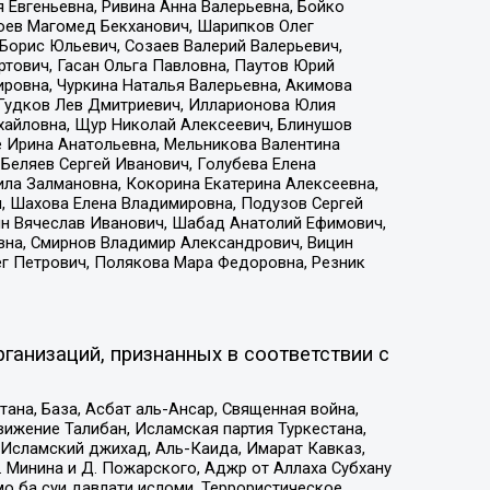
 Евгеньевна, Ривина Анна Валерьевна, Бойко
хоев Магомед Бекханович, Шарипков Олег
Борис Юльевич, Созаев Валерий Валерьевич,
тович, Гасан Ольга Павловна, Паутов Юрий
ровна, Чуркина Наталья Валерьевна, Акимова
 Гудков Лев Дмитриевич, Илларионова Юлия
ихайловна, Щур Николай Алексеевич, Блинушов
е Ирина Анатольевна, Мельникова Валентина
Беляев Сергей Иванович, Голубева Елена
ила Залмановна, Кокорина Екатерина Алексеевна,
, Шахова Елена Владимировна, Подузов Сергей
ин Вячеслав Иванович, Шабад Анатолий Ефимович,
вна, Смирнов Владимир Александрович, Вицин
ег Петрович, Полякова Мара Федоровна, Резник
ганизаций, признанных в соответствии с
на, База, Асбат аль-Ансар, Священная война,
ижение Талибан, Исламская партия Туркестана,
Исламский джихад, Аль-Каида, Имарат Кавказ,
 Минина и Д. Пожарского, Аджр от Аллаха Субхану
о ба суи давлати исломи, Террористическое