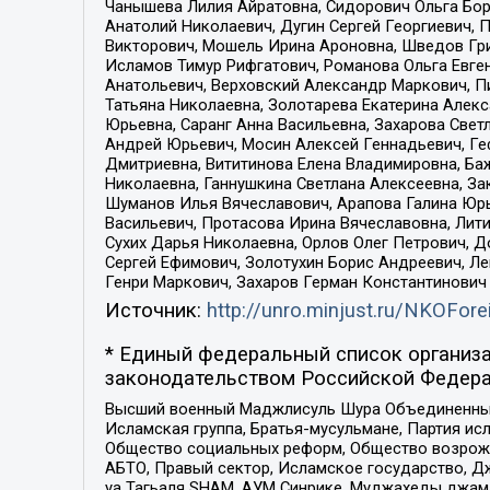
Чанышева Лилия Айратовна, Сидорович Ольга Бори
Анатолий Николаевич, Дугин Сергей Георгиевич, 
Викторович, Мошель Ирина Ароновна, Шведов Гри
Исламов Тимур Рифгатович, Романова Ольга Евге
Анатольевич, Верховский Александр Маркович, П
Татьяна Николаевна, Золотарева Екатерина Алек
Юрьевна, Саранг Анна Васильевна, Захарова Свет
Андрей Юрьевич, Мосин Алексей Геннадьевич, Ге
Дмитриевна, Вититинова Елена Владимировна, Ба
Николаевна, Ганнушкина Светлана Алексеевна, За
Шуманов Илья Вячеславович, Арапова Галина Юрь
Васильевич, Протасова Ирина Вячеславовна, Лит
Сухих Дарья Николаевна, Орлов Олег Петрович, 
Сергей Ефимович, Золотухин Борис Андреевич, Л
Генри Маркович, Захаров Герман Константинович
Источник:
http://unro.minjust.ru/NKOFore
* Единый федеральный список организа
законодательством Российской Федера
Высший военный Маджлисуль Шура Объединенных с
Исламская группа, Братья-мусульмане, Партия ис
Общество социальных реформ, Общество возрожд
АБТО, Правый сектор, Исламское государство, Д
уа Тагьаля SHAM, АУМ Синрике, Муджахеды джама