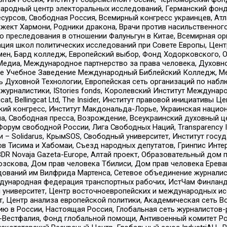
родный центр электоральных исследований, Германский фонд
рсов, Свободная Россия, Всемирный конгресс украинцев, Атла
ект Хармони, Родники дракона, Врачи против насильственного
ию преследования в отношении Фалуньгун в Китае, Всемирная о
ация школ политических исследований при Совете Европы, Цен
мен, Бард колледж, Европейский выбор, Фонд Ходорковского,
едиа, Международное партнерство за права человека, Духовно
ое Учебное Заведение Международный Библейский Колледж, М
ь Духовной Технологии, Европейская сеть организаций по наб
урналистики, IStories fonds, Королевский Институт Между
gcat, Bellingcat Ltd, The Insider, Институт правовой инициатив
инский конгресс, Институт Макдональда-Лорье, Украинская нац
, Свободная пресса, Возрождение, Всеукраинский духовный цен
орум свободной России, Лига Свободных Наций, Transparеncy I
– Solidarus, КрымSOS, Свободный университет, Институт госу
в Тисима и Хабомаи, Съезд народных депутатов, Гринпис Инте
DR Novaja Gazeta-Europe, Алтай проект, Образовательный дом 
зскова, Дом прав человека Тбилиси, Дом прав человека Ерева
едований им Вилфрида Мартенса, Сетевое объединение журнали
Международная федерация транспортных рабочих, ИстЧам Финлан
й университет, Центр восточноевропейских и международных и
, Центр анализа европейской политики, Академическая сеть Во
ю в России, Настоящая Россия, Глобальная сеть журналистов
естфалия, Фонд глобальной помощи, Антивоенный комитет России,