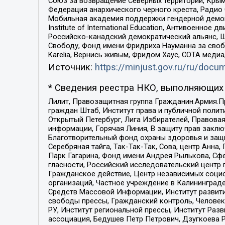
Союз за возвращение Северных территорий, Крымско
Федерация анархического черного креста, Радио
Мобильная академия поддержки гендерной демократи
Institute of International Education, Антивоенн
Российско-канадский демократический альянс, 
Свободу, Фонд имени Фридриха Науманна за свобо
Karelia, Вернись живым, Фридом Хаус, СОТА меди
Источник:
https://minjust.gov.ru/ru/doc
* Сведения реестра НКО, выполняющих 
Лилит, Правозащитная группа Гражданин.Армия.П
граждан Штаб, Институт права и публичной поли
Открытый Петербург, Лига Избирателей, Правова
информации, Горячая Линия, В защиту прав закл
Благотворительный фонд охраны здоровья и защи
Серебряная тайга, Так-Так-Так, Сова, центр Анн
Парк Гагарина, Фонд имени Андрея Рылькова, Сф
гласности, Российский исследовательский центр 
Гражданское действие, Центр независимых соци
организаций, Частное учреждение в Калининград
Средств Массовой Информации, Институт развити
свободы прессы, Гражданский контроль, Человек
РУ, Институт региональной прессы, Институт Ра
ассоциация, Бедушев Петр Петрович, Дзугкоева 