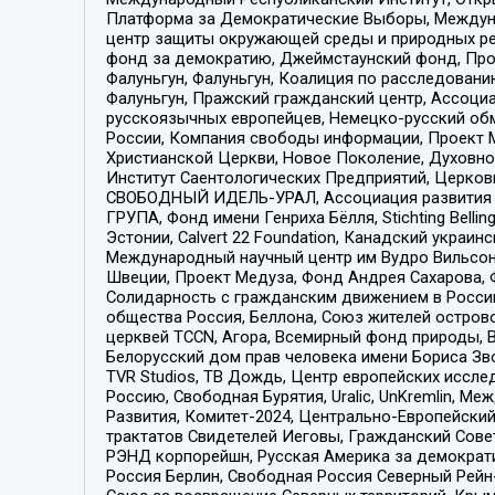
Платформа за Демократические Выборы, Междуна
центр защиты окружающей среды и природных ресу
фонд за демократию, Джеймстаунский фонд, Прож
Фалуньгун, Фалуньгун, Коалиция по расследован
Фалуньгун, Пражский гражданский центр, Ассоци
русскоязычных европейцев, Немецко-русский об
России, Компания свободы информации, Проект М
Христианской Церкви, Новое Поколение, Духовн
Институт Саентологических Предприятий, Церков
СВОБОДНЫЙ ИДЕЛЬ-УРАЛ, Ассоциация развития ж
ГРУПА, Фонд имени Генриха Бёлля, Stichting Bellin
Эстонии, Calvert 22 Foundation, Канадский укра
Международный научный центр им Вудро Вильсона
Швеции, Проект Медуза, Фонд Андрея Сахарова, Ф
Солидарность с гражданским движением в России 
общества Россия, Беллона, Союз жителей острово
церквей TCCN, Агора, Всемирный фонд природы, B
Белорусский дом прав человека имени Бориса Зво
TVR Studios, ТВ Дождь, Центр европейских иссл
Россию, Свободная Бурятия, Uralic, UnKremlin, 
Развития, Комитет-2024, Центрально-Европейски
трактатов Свидетелей Иеговы, Гражданский Совет
РЭНД корпорейшн, Русская Америка за демократи
Россия Берлин, Свободная Россия Северный Рейн-В