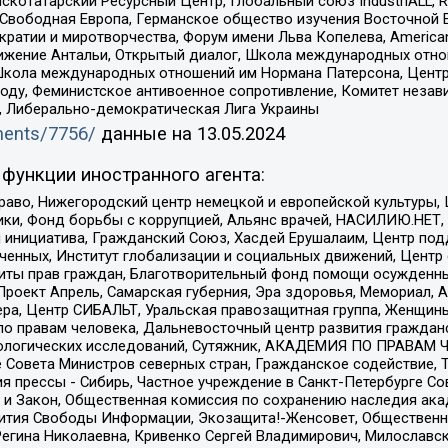
татарский Ресурсный Центр, Глобальный союз IndustriALL, Russi
 Свободная Европа, Германское общество изучения Восточной 
и и миротворчества, Форум имени Льва Копелева, American Counci
ое движение Антальи, Открытый диалог, Школа международных отн
Школа международных отношений им Нормана Патерсона, Центр
ду, Феминистское антивоенное сопротивление, Комитет независ
а, Либерально-демократическая Лига Украины
uments/7756/
данные на
13.05.2024
функции иностранного агента:
раво, Нижегородский центр немецкой и европейской культуры,
тики, Фонд борьбы с коррупцией, Альянс врачей, НАСИЛИЮ.НЕТ,
я инициатива, Гражданский Союз, Хасдей Ерушалаим, Центр по
юченных, Институт глобализации и социальных движений, Цент
ты прав граждан, Благотворительный фонд помощи осужденным
а, Проект Апрель, Самарская губерния, Эра здоровья, Мемориал
ера, Центр СИБАЛЬТ, Уральская правозащитная группа, Женщины
по правам человека, Дальневосточный центр развития гражданс
ологических исследований, Сутяжник, АКАДЕМИЯ ПО ПРАВАМ Ч
е Совета Министров северных стран, Гражданское содействие,
я прессы - Сибирь, Частное учреждение в Санкт-Петербурге С
 и Закон, Общественная комиссия по сохранению наследия ак
звития Свободы Информации, Экозащита!-Женсовет, Общественн
Регина Николаевна, Кривенко Сергей Владимирович, Милославс