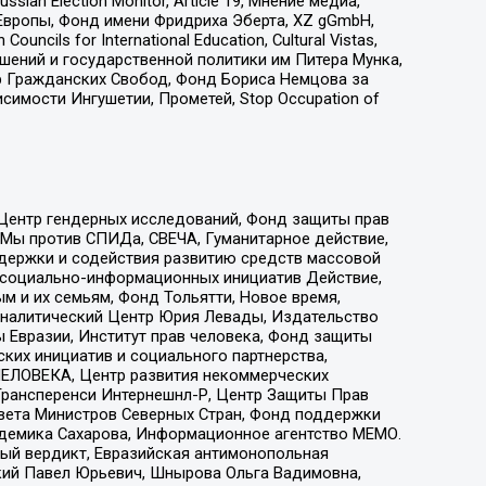
an Election Monitor, Article 19, Мнение медиа,
Европы, Фонд имени Фридриха Эберта, XZ gGmbH,
ls for International Education, Cultural Vistas,
ошений и государственной политики им Питера Мунка,
 Гражданских Свобод, Фонд Бориса Немцова за
имости Ингушетии, Прометей, Stop Occupation of
 Центр гендерных исследований, Фонд защиты прав
 Мы против СПИДа, СВЕЧА, Гуманитарное действие,
ддержки и содействия развитию средств массовой
р социально-информационных инициатив Действие,
 и их семьям, Фонд Тольятти, Новое время,
, Аналитический Центр Юрия Левады, Издательство
 Евразии, Институт прав человека, Фонд защиты
ких инициатив и социального партнерства,
ЕЛОВЕКА, Центр развития некоммерческих
 Трансперенси Интернешнл-Р, Центр Защиты Прав
овета Министров Северных Стран, Фонд поддержки
адемика Сахарова, Информационное агентство МЕМО.
ый вердикт, Евразийская антимонопольная
кий Павел Юрьевич, Шнырова Ольга Вадимовна,