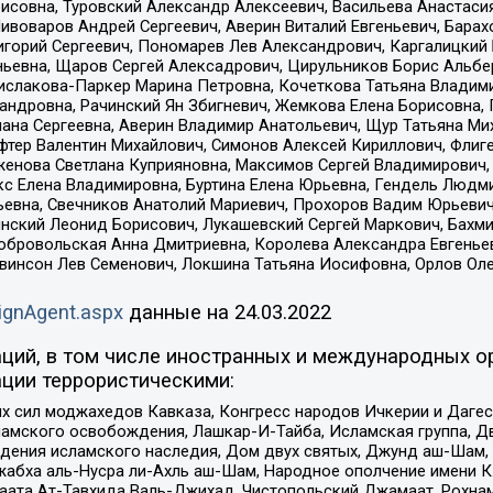
совна, Туровский Александр Алексеевич, Васильева Анастасия
Пивоваров Андрей Сергеевич, Аверин Виталий Евгеньевич, Бара
горий Сергеевич, Пономарев Лев Александрович, Каргалицкий 
ньевна, Щаров Сергей Алексадрович, Цирульников Борис Альбер
ислакова-Паркер Марина Петровна, Кочеткова Татьяна Владими
сандровна, Рачинский Ян Збигневич, Жемкова Елена Борисовна,
лана Сергеевна, Аверин Владимир Анатольевич, Щур Татьяна М
фтер Валентин Михайлович, Симонов Алексей Кириллович, Флиг
женова Светлана Куприяновна, Максимов Сергей Владимирович, 
кс Елена Владимировна, Буртина Елена Юрьевна, Гендель Людм
евна, Свечников Анатолий Мариевич, Прохоров Вадим Юрьевич
инский Леонид Борисович, Лукашевский Сергей Маркович, Бахм
Добровольская Анна Дмитриевна, Королева Александра Евгенье
евинсон Лев Семенович, Локшина Татьяна Иосифовна, Орлов Ол
ignAgent.aspx
данные на
24.03.2022
ций, в том числе иностранных и международных ор
ции террористическими:
ил моджахедов Кавказа, Конгресс народов Ичкерии и Дагеста
ламского освобождения, Лашкар-И-Тайба, Исламская группа, Дв
ения исламского наследия, Дом двух святых, Джунд аш-Шам, 
жабха аль-Нусра ли-Ахль аш-Шам, Народное ополчение имени К.
ата Ат-Тавхида Валь-Джихад, Чистопольский Джамаат, Рохнам