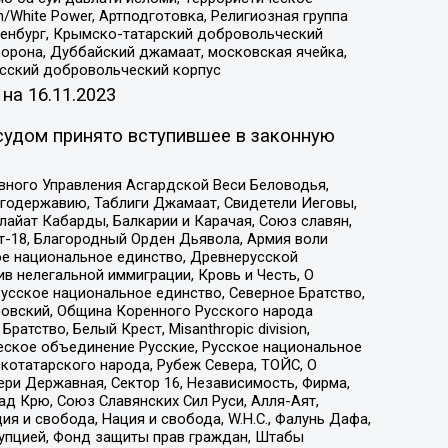
/White Power, Артподготовка, Религиозная группа
Оренбург, Крымско-татарский добровольческий
орона, Дуббайский джамаат, московская ячейка,
усский добровольческий корпус
 на
16.11.2023
судом принято вступившее в законную
вного Управления Асгардской Веси Беловодья,
годержавию, Таблиги Джамаат, Свидетели Иеговы,
айат Кабарды, Балкарии и Карачая, Союз славян,
т-18, Благородный Орден Дьявола, Армия воли
ое национальное единство, Древнерусской
 нелегальной иммиграции, Кровь и Честь, О
усское национальное единство, Северное Братство,
ровский, Община Коренного Русского народа
атство, Белый Крест, Misanthropic division,
еское объединение Русские, Русское национальное
котатарского народа, Рубеж Севера, ТОЙС, О
ри Державная, Сектор 16, Независимость, Фирма,
д Крю, Союз Славянских Сил Руси, Алля-Аят,
я и свобода, Нация и свобода, W.H.С., Фалунь Дафа,
рупцией, Фонд защиты прав граждан, Штабы