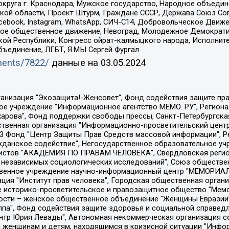
округа г. Краснодара, Мужское государство, Народное объедин
ой области, Проект Штурм, Граждане СССР, Держава Союз Сов
Facebook, Instagram, WhatsApp, СИЧ-С14, Добровольческое Движ
ское общественное движение, Невоград, Молодежное Демократ
ой Республики, Конгресс ойрат-калмыцкого народа, Исполнит
бъединение, ЛГБТ, Я.МЫ Сергей Фургал
uments/7822/
данные на
03.05.2024
Общество с ограниченной ответственностью "Радио Свободная Европа/Радио Свобода", Чешское информационное агентство "MEDIUM-ORIENT", Красноярская региональная общественная организация "Мы против СПИДа", Камалягин Денис Николаевич, Маркелов Сергей Евгеньевич, Пономарев Лев Александрович, Савицкая Людмила Алексеевна, Автономная некоммерческая организация "Центр по работе с проблемой насилия "НАСИЛИЮ.НЕТ", Межрегиональный профессиональный союз работников здравоохранения "Альянс врачей", Юридическое лицо, зарегистрированное в Латвийской Республике, SIA "Medusa Project" (регистрационный номер 40103797863, дата регистрации 10.06.2014), Некоммерческая организация "Фонд по борьбе с коррупцией", Автономная некоммерческая организация "Институт права и публичной политики", Баданин Роман Сергеевич, Гликин Максим Александрович, Железнова Мария Михайловна, Лукьянова Юлия Сергеевна, Маетная Елизавета Витальевна, Маняхин Петр Борисович, Чуракова Ольга Владимировна, Ярош Юлия Петровна, Юридическое лицо "The Insider SIA", зарегистрированное в Риге, Латвийская Республика (дата регистрации 26.06.2015), являющееся администратором доменного имени интернет-издания "The Insider SIA", https://theins.ru, Постернак Алексей Евгеньевич, Рубин Михаил Аркадьевич, Анин Роман Александрович, Юридическое лицо Istories fonds, зарегистрированное в Латвийской Республике (регистрационный номер 50008295751, дата регистрации 24.02.2020), Великовский Дмитрий Александрович, Долинина Ирина Николаевна, Мароховская Алеся Алексеевна, Шлейнов Роман Юрьевич, Шмагун Олеся Валентиновна, Общество с ограниченной ответственностью "Альтаир 2021", Общество с ограниченной ответственностью "Вега 2021", Общество с ограниченной ответственностью "Главный редактор 2021", Общество с ограниченной ответственностью "Ромашки монолит", Важенков Артем Валерьевич, Ивановская областная общественная организация "Центр гендерных исследований", Гурман Юрий Альбертович, Медиапроект "ОВД-Инфо", Егоров Владимир Владимирович, Жилинский Владимир Александрович, Общество с ограниченной ответственностью "ЗП", Иванова София Юрьевна, Карезина Инна Павловна, Кильтау Екатерина Викторовна, Петров Алексей Викторович, Пискунов Сергей Евгеньевич, Смирнов Сергей Сергеевич, Тихонов Михаил Сергеевич, Общество с ограниченной ответственностью "ЖУРНАЛИСТ-ИНОСТРАННЫЙ АГЕНТ", Арапова Галина Юрьевна, Вольтская Татьяна Анатольевна, Американская компания "Mason G.E.S. Anonymous Foundation" (США), являющаяся владельцем интернет-издания https://mnews.world/, Компания "Stichting Bellingcat", зарегистрированная в Нидерландах (дата регистрации 11.07.2018), Захаров Андрей Вячеславович, Клепиковская Екатерина Дмитриевна, Общество с ограниченной ответственностью "МЕМО", Перл Роман Александрович, Симонов Евгений Алексеевич, Соловьева Елена Анатольевна, Сотников Даниил Владимирович, Сурначева Елизавета Дмитриевна, Автономная некоммерческая организация по защите прав человека и информированию населения "Якутия – Наше Мнение", Общество с ограниченной ответственностью "Москоу диджитал медиа", с 26.01.2023 Общество с ограниченной ответственностью "Чайка Белые сады", Ветошкина Валерия Валерьевна, Заговора Максим Александрович, Межрегиональное общественное движение "Российская ЛГБТ - сеть", Оленичев Максим Владимирович, Павлов Иван Юрьевич, Скворцова Елена Сергеевна, Общество с ограниченной ответственностью "Как бы инагент", Кочетков Игорь Викторович, Общество с ограниченной ответственностью "Честные выборы", Еланчик Олег Александрович, Общество с ограниченной ответственностью "Нобелевский призыв", Гималова Регина Эмилевна, Григорьев Андрей Валерьевич, Григорьева Алина Александровна, Ассоциация по содействию защите прав призывников, альтернативнослужащих и военнослужащих "Правозащитная группа "Гражданин.Армия.Право", Хисамова Регина Фаритовна, Автономная некоммерческая организация по реализа