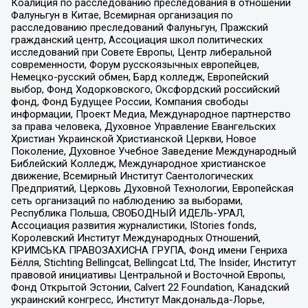
Коалиция по расследованию преследования в отношении
Фалуньгун в Китае, Всемирная организация по
расследованию преследований Фалуньгун, Пражский
гражданский центр, Ассоциация школ политических
исследований при Совете Европы, Центр либеральной
современности, Форум русскоязычных европейцев,
Немецко-русский обмен, Бард колледж, Европейский
выбор, Фонд Ходорковского, Оксфордский российский
фонд, Фонд Будущее России, Компания свободы
информации, Проект Медиа, Международное партнерство
за права человека, Духовное Управление Евангельских
Христиан Украинской Христианской Церкви, Новое
Поколение, Духовное Учебное Заведение Международный
Библейский Колледж, Международное христианское
движение, Всемирный Институт Саентологических
Предприятий, Церковь Духовной Технологии, Европейская
сеть организаций по наблюдению за выборами,
Республика Польша, СВОБОДНЫЙ ИДЕЛЬ-УРАЛ,
Ассоциация развития журналистики, IStories fonds,
Королевский Институт Международных Отношений,
КРИМСЬКА ПРАВОЗАХИСНА ГРУПА, Фонд имени Генриха
Бёлля, Stichting Bellingcat, Bellingcat Ltd, The Insider, Институт
правовой инициативы Центральной и Восточной Европы,
Фонд Открытой Эстонии, Calvert 22 Foundation, Канадский
украинский конгресс, Институт Макдональда-Лорье,