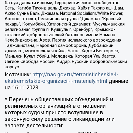
ба суи давлати исломи, Террористическое сообщество
Сеть, Катиба Таухид валь-Джихад, Хайят Тахрир аш-Шам,
Ахлю Сунна Валь Джамаа, National Socialism/White Power,
Артподготовка, Религиозная группа “Джамаат “Красный
пахарь”, Колумбайн, Хатлонский джамаат, Мусульманская
религиозная группа п. Кушкуль г. Оренбург, Крымско-
татарский добровольческий батальон имени Номана
Челебиджихана, Азов, Партия исламского возрождения
Таджикистана, Народная самооборона, Дуббайский
джамаат, московская ячейка, Батал-Хаджи Белхороев,
Маньяки Культ Убийц, Молодёжь Которая Улыбается,
Легион Свобода России, Айдар, Русский добровольческий
корпус
Источник:
http://nac.gov.ru/terroristicheskie-i-
ekstremistskie-organizacii-i-materialy.html
данные
на
16.11.2023
* Перечень общественных объединений и
религиозных организаций в отношении
которых судом принято вступившее в
законную силу решение о ликвидации или
запрете деятельности: