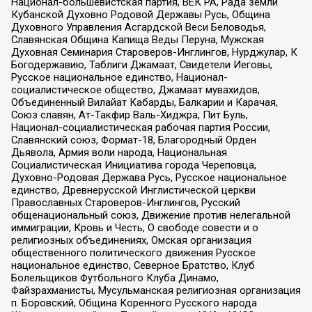
Национал-большевистская партия, ВЕК РА, Рада земли
Кубанской Духовно Родовой Державы Русь, Община
Духовного Управления Асгардской Веси Беловодья,
Славянская Община Капища Веды Перуна, Мужская
Духовная Семинария Староверов-Инглингов, Нурджулар, К
Богодержавию, Таблиги Джамаат, Свидетели Иеговы,
Русское национальное единство, Национал-
социалистическое общество, Джамаат мувахидов,
Объединенный Вилайат Кабарды, Балкарии и Карачая,
Союз славян, Ат-Такфир Валь-Хиджра, Пит Буль,
Национал-социалистическая рабочая партия России,
Славянский союз, Формат-18, Благородный Орден
Дьявола, Армия воли народа, Национальная
Социалистическая Инициатива города Череповца,
Духовно-Родовая Держава Русь, Русское национальное
единство, Древнерусской Инглистической церкви
Православных Староверов-Инглингов, Русский
общенациональный союз, Движение против нелегальной
иммиграции, Кровь и Честь, О свободе совести и о
религиозных объединениях, Омская организация
общественного политического движения Русское
национальное единство, Северное Братство, Клуб
Болельщиков Футбольного Клуба Динамо,
Файзрахманисты, Мусульманская религиозная организация
п. Боровский, Община Коренного Русского народа