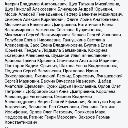
Аверин Владимир Анатольевич, Щур Татьяна Михайловна,
Щур Николай Алексеевич, Блинушов Андрей Юрьевич,
Мосин Алексей Геннадьевич, Гефтер Валентин Михайлович,
Симонов Алексей Кириллович, Флиге Ирина Анатольевна,
Мельникова Валентина Дмитриевна, Вититинова Елена
Владимировна, Баженова Светлана Куприяновна,
Максимов Сергей Владимирович, Беляев Сергей Иванович,
Голубева Елена Николаевна, Ганнушкина Светлана
Алексеевна, Закс Елена Владимировна, Буртина Елена
Юрьевна, Гендель Людмила Залмановна, Кокорина
Екатерина Алексеевна, Шуманов Илья Вячеславович,
Арапова Галина Юрьевна, Свечников Анатолий Мариевич,
Прохоров Вадим Юрьевич, Шахова Елена Владимировна,
Подузов Сергей Васильевич, Протасова Ирина
Вячеславовна, Литинский Леонид Борисович, Лукашевский
Сергей Маркович, Бахмин Вячеслав Иванович, Шабад
Анатолий Ефимович, Сухих Дарья Николаевна, Орлов Олег
Петрович, Добровольская Анна Дмитриевна, Королева
Александра Евгеньевна, Смирнов Владимир
Александрович, Вицин Сергей Ефимович, Золотухин Борис
Андреевич, Левинсон Лев Семенович, Локшина Татьяна
Иосифовна, Орлов Олег Петрович, Полякова Мара
Федоровна, Резник Генри Маркович, Захаров Герман
Константинович