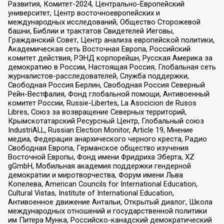
Развития, Комитет-2024, Центрально-Европейский
университет, Центр восточноевропейских и
международных исследований, Общество Сторожевой
башни, Библии и трактатов Свидетелей Иеговы,
Гражданский Совет, Центр анализа европейской политики,
Академическая сеть Восточная Европа, Российский
комитет действия, РЭНД корпорейшн, Русская Америка за
демократию в России, Настоящая Россия, Глобальная сеть
журналистов-расследователей, Служба поддержки,
Свободная Россия Берлин, Свободная Россия Северный
Рейн-Вестфалия, Фонд глобальной помощи, Антивоенный
комитет России, Russie-Libertes, La Asocicion de Rusos
Libres, Союз за возвращение Северных территорий,
Крымскотатарский Ресурсный Центр, Глобальный союз
IndustriALL, Russian Election Monitor, Article 19, Мнение
медиа, Федерация анархического черного креста, Радио
Свободная Европа, Германское общество изучения
Восточной Европы, Фонд имени Фридриха Эберта, XZ
gGmbH, Мобильная академия поддержки гендерной
демократии и миротворчества, Форум имени Льва
Копелева, American Councils for International Education,
Cultural Vistas, Institute of International Education,
Антивоенное движение Антальи, Открытый диалог, Школа
международных отношений и государственной политики
им Питера Мунка, Российско-канадский демократический