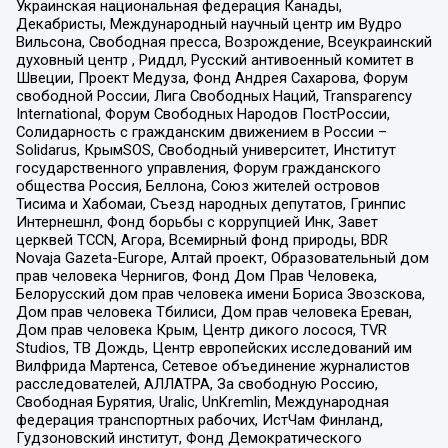
Украинская национальная федерация Канады,
Декабристы, Международный научный центр им Вудро
Вильсона, Свободная пресса, Возрождение, Всеукраинский
духовный центр , Риддл, Русский антивоенный комитет в
Швеции, Проект Медуза, Фонд Андрея Сахарова, Форум
свободной России, Лига Свободных Наций, Transparеncy
International, Форум Свободных Народов ПостРоссии,
Солидарность с гражданским движением в России –
Solidarus, КрымSOS, Свободный университет, Институт
государственного управления, Форум гражданского
общества Россия, Беллона, Союз жителей островов
Тисима и Хабомаи, Съезд народных депутатов, Гринпис
Интернешнл, Фонд борьбы с коррупцией Инк, Завет
церквей TCCN, Агора, Всемирный фонд природы, BDR
Novaja Gazeta-Europe, Алтай проект, Образовательный дом
прав человека Чернигов, Фонд Дом Прав Человека,
Белорусский дом прав человека имени Бориса Звозскова,
Дом прав человека Тбилиси, Дом прав человека Ереван,
Дом прав человека Крым, Центр дикого лосося, TVR
Studios, ТВ Дождь, Центр европейских исследований им
Вилфрида Мартенса, Сетевое объединение журналистов
расследователей, АЛЛАТРА, За свободную Россию,
Свободная Бурятия, Uralic, UnKremlin, Международная
федерация транспортных рабочих, ИстЧам Финланд,
Гудзоновский институт, Фонд Демократического