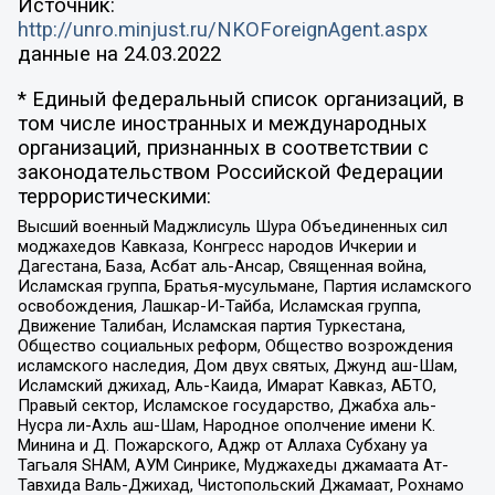
Источник:
http://unro.minjust.ru/NKOForeignAgent.aspx
данные на
24.03.2022
* Единый федеральный список организаций, в
том числе иностранных и международных
организаций, признанных в соответствии с
законодательством Российской Федерации
террористическими:
Высший военный Маджлисуль Шура Объединенных сил
моджахедов Кавказа, Конгресс народов Ичкерии и
Дагестана, База, Асбат аль-Ансар, Священная война,
Исламская группа, Братья-мусульмане, Партия исламского
освобождения, Лашкар-И-Тайба, Исламская группа,
Движение Талибан, Исламская партия Туркестана,
Общество социальных реформ, Общество возрождения
исламского наследия, Дом двух святых, Джунд аш-Шам,
Исламский джихад, Аль-Каида, Имарат Кавказ, АБТО,
Правый сектор, Исламское государство, Джабха аль-
Нусра ли-Ахль аш-Шам, Народное ополчение имени К.
Минина и Д. Пожарского, Аджр от Аллаха Субхану уа
Тагьаля SHAM, АУМ Синрике, Муджахеды джамаата Ат-
Тавхида Валь-Джихад, Чистопольский Джамаат, Рохнамо