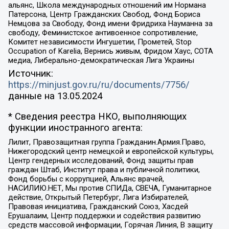
альянс, Школа международных отношений им Нормана
Патерсона, Центр Гражданских Свобод, Фонд Бориса
Немцова за Свободу, Фонд имени Фридриха Науманна за
свободу, Феминистское антивоенное сопротивление,
Комитет независимости Ингушетии, Прометей, Stop
Occupation of Karelia, Вернись живым, Фридом Хаус, СОТА
медиа, Либерально-демократическая Лига Украины
Источник:
https://minjust.gov.ru/ru/documents/7756/
данные на
13.05.2024
* Сведения реестра НКО, выполняющих
функции иностранного агента:
Лилит, Правозащитная группа Гражданин.Армия.Право,
Нижегородский центр немецкой и европейской культуры,
Центр гендерных исследований, Фонд защиты прав
граждан Штаб, Институт права и публичной политики,
Фонд борьбы с коррупцией, Альянс врачей,
НАСИЛИЮ.НЕТ, Мы против СПИДа, СВЕЧА, Гуманитарное
действие, Открытый Петербург, Лига Избирателей,
Правовая инициатива, Гражданский Союз, Хасдей
Ерушалаим, Центр поддержки и содействия развитию
средств массовой информации, Горячая Линия, В защиту