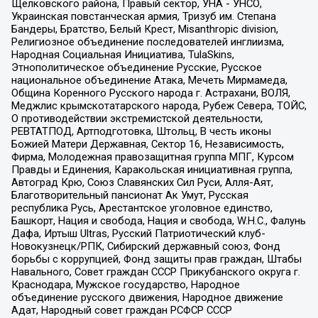
Щелковского района, Правый сектор, УНА - УНСО,
Украинская повстанческая армия, Тризуб им. Степана
Бандеры, Братство, Белый Крест, Misanthropic division,
Религиозное объединение последователей инглиизма,
Народная Социальная Инициатива, TulaSkins,
Этнополитическое объединение Русские, Русское
национальное объединение Атака, Мечеть Мирмамеда,
Община Коренного Русского народа г. Астрахани, ВОЛЯ,
Меджлис крымскотатарского народа, Рубеж Севера, ТОЙС,
О противодействии экстремистской деятельности,
РЕВТАТПОД, Артподготовка, Штольц, В честь иконы
Божией Матери Державная, Сектор 16, Независимость,
Фирма, Молодежная правозащитная группа МПГ, Курсом
Правды и Единения, Каракольская инициативная группа,
Автоград Крю, Союз Славянских Сил Руси, Алля-Аят,
Благотворительный пансионат Ак Умут, Русская
республика Русь, Арестантское уголовное единство,
Башкорт, Нация и свобода, Нация и свобода, W.H.С., Фалунь
Дафа, Иртыш Ultras, Русский Патриотический клуб-
Новокузнецк/РПК, Сибирский державный союз, Фонд
борьбы с коррупцией, Фонд защиты прав граждан, Штабы
Навального, Совет граждан СССР Прикубанского округа г.
Краснодара, Мужское государство, Народное
объединение русского движения, Народное движение
Адат, Народный совет граждан РСФСР СССР