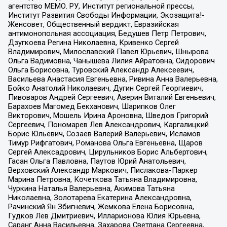
агентство МЕМО. РУ, Институт региональной прессы,
Институт Развития Свободы Информации, Экозащита!-
Женсовет, Общественный вердикт, Евразийская
антимонопольная ассоциация, Бедушев Петр Петрович,
Дзугкоева Регина Николаевна, Кривенко Сергей
Владимирович, Милославский Павел Юрьевич, Шнырова
Ольга Вадимовна, Чанышева Лилия Айратовна, Сидорович
Ольга Борисовна, Туровский Александр Алексеевич,
Васильева Анастасия Евгеньевна, Ривина Анна Валерьевна,
Бойко Анатолий Николаевич, Дугин Сергей Георгиевич,
Пивоваров Андрей Сергеевич, Аверин Виталий Евгеньевич,
Барахоев Магомед Бекханович, Шарипков Олег
Викторович, Мошель Ирина Ароновна, Шведов Григорий
Сергеевич, Пономарев Лев Александрович, Каргалицкий
Борис Юльевич, Созаев Валерий Валерьевич, Исламов
Тимур Рифгатович, Романова Ольга Евгеньевна, Щаров
Сергей Алексадрович, Цирульников Борис Альбертович,
Гасан Ольга Павловна, Паутов Юрий Анатольевич,
Верховский Александр Маркович, Пислакова-Паркер
Марина Петровна, Кочеткова Татьяна Владимировна,
Чуркина Наталья Валерьевна, Акимова Татьяна
Николаевна, Золотарева Екатерина Александровна,
Рачинский Ян Збигневич, Жемкова Елена Борисовна,
Гудков Лев Дмитриевич, Илларионова Юлия Юрьевна,
Саранг Анна Васильевна, Захарова Светлана Сергеевна,