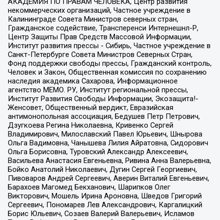
АКАДЕМИЯ ПО ПРАВАМ ЧЕЛОВЕКА, Центр развития
некоммерческих организаций, Частное учреждение в
Калининграде Совета Министров северных стран,
Гражданское содействие, Трансперенси Интернешнл-Р,
Центр Защиты Прав Средств Массовой Информации,
Институт развития прессы - Сибирь, Частное учреждение в
Санкт-Петербурге Совета Министров Северных Стран,
Фонд поддержки свободы прессы, Гражданский контроль,
Человек и Закон, Общественная комиссия по сохранению
наследия академика Сахарова, Информационное
агентство МЕМО. РУ, Институт региональной прессы,
Институт Развития Свободы Информации, Экозащита!-
Женсовет, Общественный вердикт, Евразийская
антимонопольная ассоциация, Бедушев Петр Петрович,
Дзугкоева Регина Николаевна, Кривенко Сергей
Владимирович, Милославский Павел Юрьевич, Шнырова
Ольга Вадимовна, Чанышева Лилия Айратовна, Сидорович
Ольга Борисовна, Туровский Александр Алексеевич,
Васильева Анастасия Евгеньевна, Ривина Анна Валерьевна,
Бойко Анатолий Николаевич, Дугин Сергей Георгиевич,
Пивоваров Андрей Сергеевич, Аверин Виталий Евгеньевич,
Барахоев Магомед Бекханович, Шарипков Олег
Викторович, Мошель Ирина Ароновна, Шведов Григорий
Сергеевич, Пономарев Лев Александрович, Каргалицкий
Борис Юльевич, Созаев Валерий Валерьевич, Исламов