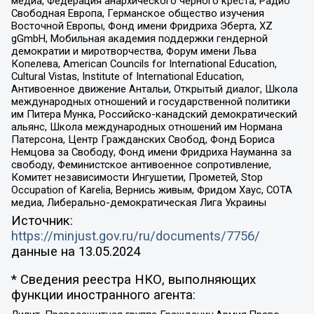
медиа, Федерация анархического черного креста, Радио
Свободная Европа, Германское общество изучения
Восточной Европы, Фонд имени Фридриха Эберта, XZ
gGmbH, Мобильная академия поддержки гендерной
демократии и миротворчества, Форум имени Льва
Копелева, American Councils for International Education,
Cultural Vistas, Institute of International Education,
Антивоенное движение Антальи, Открытый диалог, Школа
международных отношений и государственной политики
им Питера Мунка, Российско-канадский демократический
альянс, Школа международных отношений им Нормана
Патерсона, Центр Гражданских Свобод, Фонд Бориса
Немцова за Свободу, Фонд имени Фридриха Науманна за
свободу, Феминистское антивоенное сопротивление,
Комитет независимости Ингушетии, Прометей, Stop
Occupation of Karelia, Вернись живым, Фридом Хаус, СОТА
медиа, Либерально-демократическая Лига Украины
Источник:
https://minjust.gov.ru/ru/documents/7756/
данные на
13.05.2024
* Сведения реестра НКО, выполняющих
функции иностранного агента: