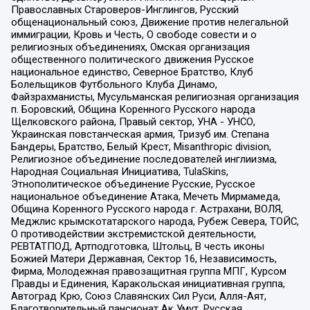
Православных Староверов-Инглингов, Русский
общенациональный союз, Движение против нелегальной
иммиграции, Кровь и Честь, О свободе совести и о
религиозных объединениях, Омская организация
общественного политического движения Русское
национальное единство, Северное Братство, Клуб
Болельщиков Футбольного Клуба Динамо,
Файзрахманисты, Мусульманская религиозная организация
п. Боровский, Община Коренного Русского народа
Щелковского района, Правый сектор, УНА - УНСО,
Украинская повстанческая армия, Тризуб им. Степана
Бандеры, Братство, Белый Крест, Misanthropic division,
Религиозное объединение последователей инглиизма,
Народная Социальная Инициатива, TulaSkins,
Этнополитическое объединение Русские, Русское
национальное объединение Атака, Мечеть Мирмамеда,
Община Коренного Русского народа г. Астрахани, ВОЛЯ,
Меджлис крымскотатарского народа, Рубеж Севера, ТОЙС,
О противодействии экстремистской деятельности,
РЕВТАТПОД, Артподготовка, Штольц, В честь иконы
Божией Матери Державная, Сектор 16, Независимость,
Фирма, Молодежная правозащитная группа МПГ, Курсом
Правды и Единения, Каракольская инициативная группа,
Автоград Крю, Союз Славянских Сил Руси, Алля-Аят,
Благотворительный пансионат Ак Умут, Русская