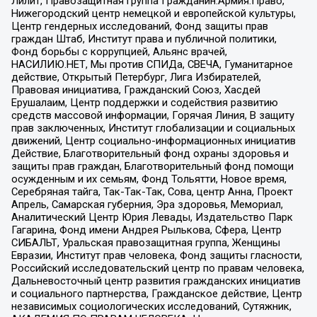
Лилит, Правозащитная группа Гражданин.Армия.Право,
Нижегородский центр немецкой и европейской культуры,
Центр гендерных исследований, Фонд защиты прав
граждан Штаб, Институт права и публичной политики,
Фонд борьбы с коррупцией, Альянс врачей,
НАСИЛИЮ.НЕТ, Мы против СПИДа, СВЕЧА, Гуманитарное
действие, Открытый Петербург, Лига Избирателей,
Правовая инициатива, Гражданский Союз, Хасдей
Ерушалаим, Центр поддержки и содействия развитию
средств массовой информации, Горячая Линия, В защиту
прав заключенных, Институт глобализации и социальных
движений, Центр социально-информационных инициатив
Действие, Благотворительный фонд охраны здоровья и
защиты прав граждан, Благотворительный фонд помощи
осужденным и их семьям, Фонд Тольятти, Новое время,
Серебряная тайга, Так-Так-Так, Сова, центр Анна, Проект
Апрель, Самарская губерния, Эра здоровья, Мемориал,
Аналитический Центр Юрия Левады, Издательство Парк
Гагарина, Фонд имени Андрея Рылькова, Сфера, Центр
СИБАЛЬТ, Уральская правозащитная группа, Женщины
Евразии, Институт прав человека, Фонд защиты гласности,
Российский исследовательский центр по правам человека,
Дальневосточный центр развития гражданских инициатив
и социального партнерства, Гражданское действие, Центр
независимых социологических исследований, Сутяжник,