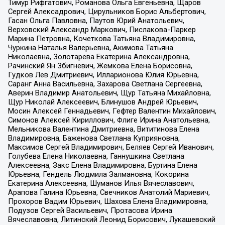
Тимур Рифгатович, Романова Ольга Евгеньевна, Щаров
Сергей Алексадрович, Цирульников Борис Альбертович,
Гасан Ольга Павловна, Паутов Юрий Анатольевич,
Верховский Александр Маркович, Пислакова-Паркер
Марина Петровна, Кочеткова Татьяна Владимировна,
Чуркина Наталья Валерьевна, Акимова Татьяна
Николаевна, Золотарева Екатерина Александровна,
Рачинский Ян Збигневич, Жемкова Елена Борисовна,
Гудков Лев Дмитриевич, Илларионова Юлия Юрьевна,
Саранг Анна Васильевна, Захарова Светлана Сергеевна,
Аверин Владимир Анатольевич, Щур Татьяна Михайловна,
Щур Николай Алексеевич, Блинушов Андрей Юрьевич,
Мосин Алексей Геннадьевич, Гефтер Валентин Михайлович,
Симонов Алексей Кириллович, Флиге Ирина Анатольевна,
Мельникова Валентина Дмитриевна, Вититинова Елена
Владимировна, Баженова Светлана Куприяновна,
Максимов Сергей Владимирович, Беляев Сергей Иванович,
Голубева Елена Николаевна, Ганнушкина Светлана
Алексеевна, Закс Елена Владимировна, Буртина Елена
Юрьевна, Гендель Людмила Залмановна, Кокорина
Екатерина Алексеевна, Шуманов Илья Вячеславович,
Арапова Галина Юрьевна, Свечников Анатолий Мариевич,
Прохоров Вадим Юрьевич, Шахова Елена Владимировна,
Подузов Сергей Васильевич, Протасова Ирина
Вячеславовна, Литинский Леонид Борисович, Лукашевский