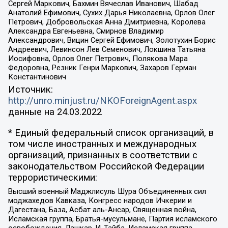
Сергей Маркович, Бахмин Вячеслав Иванович, Шабад
Анатолий Ефимович, Сухих Дарья Николаевна, Орлов Олег
Петрович, Добровольская Анна Дмитриевна, Королева
Александра Евгеньевна, Смирнов Владимир
Александрович, Вицин Сергей Ефимович, Золотухин Борис
Андреевич, Левинсон Лев Семенович, Локшина Татьяна
Иосифовна, Орлов Олег Петрович, Полякова Мара
Федоровна, Резник Генри Маркович, Захаров Герман
Константинович
Источник:
http://unro.minjust.ru/NKOForeignAgent.aspx
данные на
24.03.2022
* Единый федеральный список организаций, в
том числе иностранных и международных
организаций, признанных в соответствии с
законодательством Российской Федерации
террористическими:
Высший военный Маджлисуль Шура Объединенных сил
моджахедов Кавказа, Конгресс народов Ичкерии и
Дагестана, База, Асбат аль-Ансар, Священная война,
Исламская группа, Братья-мусульмане, Партия исламского