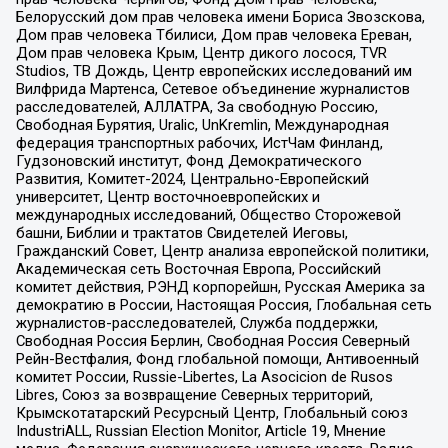
Белорусский дом прав человека имени Бориса Звозскова,
Дом прав человека Тбилиси, Дом прав человека Ереван,
Дом прав человека Крым, Центр дикого лосося, TVR
Studios, ТВ Дождь, Центр европейских исследований им
Вилфрида Мартенса, Сетевое объединение журналистов
расследователей, АЛЛАТРА, За свободную Россию,
Свободная Бурятия, Uralic, UnKremlin, Международная
федерация транспортных рабочих, ИстЧам Финланд,
Гудзоновский институт, Фонд Демократического
Развития, Комитет-2024, Центрально-Европейский
университет, Центр восточноевропейских и
международных исследований, Общество Сторожевой
башни, Библии и трактатов Свидетелей Иеговы,
Гражданский Совет, Центр анализа европейской политики,
Академическая сеть Восточная Европа, Российский
комитет действия, РЭНД корпорейшн, Русская Америка за
демократию в России, Настоящая Россия, Глобальная сеть
журналистов-расследователей, Служба поддержки,
Свободная Россия Берлин, Свободная Россия Северный
Рейн-Вестфалия, Фонд глобальной помощи, Антивоенный
комитет России, Russie-Libertes, La Asocicion de Rusos
Libres, Союз за возвращение Северных территорий,
Крымскотатарский Ресурсный Центр, Глобальный союз
IndustriALL, Russian Election Monitor, Article 19, Мнение