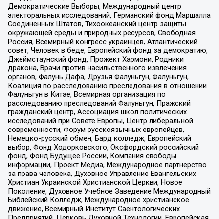
Демократические Выборы, Международный центр
электоральных исследований, Германский фонд Маршалла
Соединенных Штатов, Тихоокеанский центр защиты
окружающей среды и природных ресурсов, Свободная
Россия, Всемирный конгресс украинцев, Атлантический
совет, Человек в беде, Европейский фонд за демократию,
Джеймстаунский фонд, Прожект Хармони, Родники
дракона, Врачи против насильственного извлечения
органов, Фалунь Дафа, Друзья Фалуньгун, Фалуньгун,
Коалиция по расследованию преследования в отношении
Фалуньгун в Китае, Всемирная организация по
расследованию преследований Фалуньгун, Пражский
гражданский центр, Ассоциация школ политических
исследований при Совете Европы, Центр либеральной
современности, Форум русскоязычных европейцев,
Немецко-русский обмен, Бард колледж, Европейский
выбор, Фонд Ходорковского, Оксфордский российский
фонд, Фонд Будущее России, Компания свободы
информации, Проект Медиа, Международное партнерство
за права человека, Духовное Управление Евангельских
Христиан Украинской Христианской Церкви, Новое
Поколение, Духовное Учебное Заведение Международный
Библейский Колледж, Международное христианское
движение, Всемирный Институт Саентологических
Предприятий, Церковь Духовной Технологии, Европейская