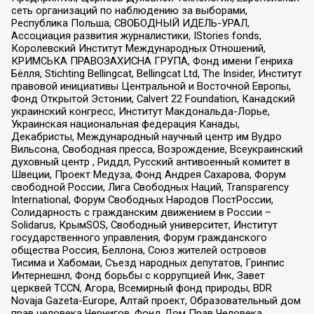
сеть организаций по наблюдению за выборами,
Республика Польша, СВОБОДНЫЙ ИДЕЛЬ-УРАЛ,
Ассоциация развития журналистики, IStories fonds,
Королевский Институт Международных Отношений,
КРИМСЬКА ПРАВОЗАХИСНА ГРУПА, Фонд имени Генриха
Бёлля, Stichting Bellingcat, Bellingcat Ltd, The Insider, Институт
правовой инициативы Центральной и Восточной Европы,
Фонд Открытой Эстонии, Calvert 22 Foundation, Канадский
украинский конгресс, Институт Макдональда-Лорье,
Украинская национальная федерация Канады,
Декабристы, Международный научный центр им Вудро
Вильсона, Свободная пресса, Возрождение, Всеукраинский
духовный центр , Риддл, Русский антивоенный комитет в
Швеции, Проект Медуза, Фонд Андрея Сахарова, Форум
свободной России, Лига Свободных Наций, Transparеncy
International, Форум Свободных Народов ПостРоссии,
Солидарность с гражданским движением в России –
Solidarus, КрымSOS, Свободный университет, Институт
государственного управления, Форум гражданского
общества Россия, Беллона, Союз жителей островов
Тисима и Хабомаи, Съезд народных депутатов, Гринпис
Интернешнл, Фонд борьбы с коррупцией Инк, Завет
церквей TCCN, Агора, Всемирный фонд природы, BDR
Novaja Gazeta-Europe, Алтай проект, Образовательный дом
прав человека Чернигов, Фонд Дом Прав Человека,