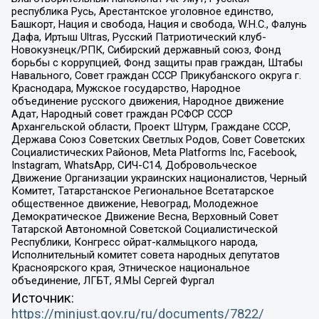
республика Русь, Арестантское уголовное единство,
Башкорт, Нация и свобода, Нация и свобода, W.H.С., Фалунь
Дафа, Иртыш Ultras, Русский Патриотический клуб-
Новокузнецк/РПК, Сибирский державный союз, Фонд
борьбы с коррупцией, Фонд защиты прав граждан, Штабы
Навального, Совет граждан СССР Прикубанского округа г.
Краснодара, Мужское государство, Народное
объединение русского движения, Народное движение
Адат, Народный совет граждан РСФСР СССР
Архангельской области, Проект Штурм, Граждане СССР,
Держава Союз Советских Светлых Родов, Совет Советских
Социалистических Районов, Meta Platforms Inc, Facebook,
Instagram, WhatsApp, СИЧ-С14, Добровольческое
Движение Организации украинских националистов, Черный
Комитет, Татарстанское Региональное Всетатарское
общественное движение, Невоград, Молодежное
Демократическое Движение Весна, Верховный Совет
Татарской Автономной Советской Социалистической
Республики, Конгресс ойрат-калмыцкого народа,
Исполнительный комитет совета народных депутатов
Красноярского края, Этническое национальное
объединение, ЛГБТ, Я.МЫ Сергей Фургал
Источник:
https://minjust.gov.ru/ru/documents/7822/