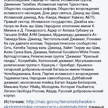
освобождения, Лашкар-И-Тайба, Исламская группа,
Движение Талибан, Исламская партия Туркестана,
Общество социальных реформ, Общество возрождения
исламского наследия, Дом двух святых, Джунд аш-Шам,
Исламский джихад, Аль-Каида, Имарат Кавказ, АБТО,
Правый сектор, Исламское государство, Джабха аль-
Нусра ли-Ахль аш-Шам, Народное ополчение имени К.
Минина и Д. Пожарского, Аджр от Аллаха Субхану уа
Тагьаля SHAM, АУМ Синрике, Муджахеды джамаата Ат-
Тавхида Валь-Джихад, Чистопольский Джамаат, Рохнамо
ба суи давлати исломи, Террористическое сообщество
Сеть, Катиба Таухид валь-Джихад, Хайят Тахрир аш-Шам,
Ахлю Сунна Валь Джамаа, National Socialism/White Power,
Артподготовка, Религиозная группа “Джамаат “Красный
пахарь”, Колумбайн, Хатлонский джамаат, Мусульманская
религиозная группа п. Кушкуль г. Оренбург, Крымско-
татарский добровольческий батальон имени Номана
Челебиджихана, Азов, Партия исламского возрождения
Таджикистана, Народная самооборона, Дуббайский
джамаат, московская ячейка, Батал-Хаджи Белхороев,
Маньяки Культ Убийц, Молодёжь Которая Улыбается,
Легион Свобода России, Айдар, Русский добровольческий
корпус
Источник:
http://nac.gov.ru/terroristicheskie-i-
ekstremistskie-organizacii-i-materialy.html
данные