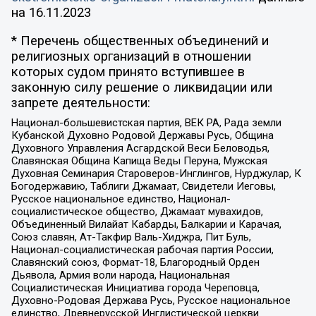
на
16.11.2023
* Перечень общественных объединений и
религиозных организаций в отношении
которых судом принято вступившее в
законную силу решение о ликвидации или
запрете деятельности:
Национал-большевистская партия, ВЕК РА, Рада земли
Кубанской Духовно Родовой Державы Русь, Община
Духовного Управления Асгардской Веси Беловодья,
Славянская Община Капища Веды Перуна, Мужская
Духовная Семинария Староверов-Инглингов, Нурджулар, К
Богодержавию, Таблиги Джамаат, Свидетели Иеговы,
Русское национальное единство, Национал-
социалистическое общество, Джамаат мувахидов,
Объединенный Вилайат Кабарды, Балкарии и Карачая,
Союз славян, Ат-Такфир Валь-Хиджра, Пит Буль,
Национал-социалистическая рабочая партия России,
Славянский союз, Формат-18, Благородный Орден
Дьявола, Армия воли народа, Национальная
Социалистическая Инициатива города Череповца,
Духовно-Родовая Держава Русь, Русское национальное
единство, Древнерусской Инглистической церкви