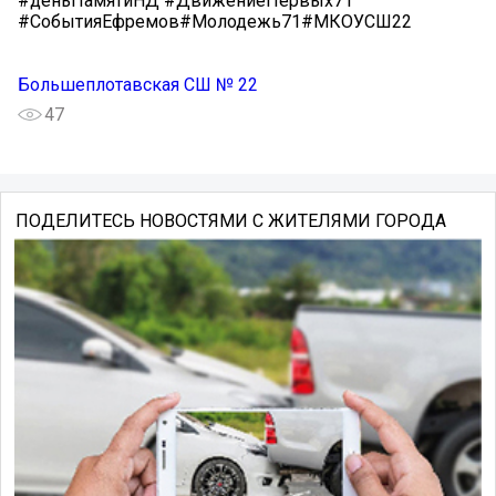
#деньПамятиНД #ДвижениеПервых71
#СобытияЕфремов#Молодежь71#МКОУСШ22
Большеплотавская СШ № 22
47
ПОДЕЛИТЕСЬ НОВОСТЯМИ С ЖИТЕЛЯМИ ГОРОДА