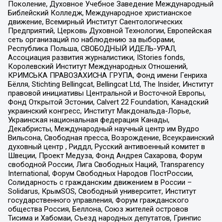
Поколение, Духовное Учебное Заведение Международный
Библейский Колледж, Международное христианское
движение, Всемирный Институт Саентологических
Предприятий, Церковь Духовной Технологии, Европейская
сеть организаций по наблюдению за выборами,
Республика Польша, СВОБОДНЫЙ ИДЕЛЬ-УРАЛ,
Ассоциация развития журналистики, IStories fonds,
Королевский Институт Международных Отношений,
КРИМСЬКА ПРАВОЗАХИСНА ГРУПА, Фонд имени Генриха
Бёлля, Stichting Bellingcat, Bellingcat Ltd, The Insider, Институт
правовой инициативы Центральной и Восточной Европы,
Фонд Открытой Эстонии, Calvert 22 Foundation, Канадский
украинский конгресс, Институт Макдональда-Лорье,
Украинская национальная федерация Канады,
Декабристы, Международный научный центр им Вудро
Вильсона, Свободная пресса, Возрождение, Всеукраинский
духовный центр , Риддл, Русский антивоенный комитет в
Швеции, Проект Медуза, Фонд Андрея Сахарова, Форум
свободной России, Лига Свободных Наций, Transparеncy
International, Форум Свободных Народов ПостРоссии,
Солидарность с гражданским движением в России –
Solidarus, КрымSOS, Свободный университет, Институт
государственного управления, Форум гражданского
общества Россия, Беллона, Союз жителей островов
Тисима и Хабомаи, Съезд народных депутатов, Гринпис