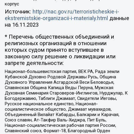
корпус
Источник:
http://nac.gov.ru/terroristicheskie-i-
ekstremistskie-organizacii-i-materialy.html
данные
на
16.11.2023
* Перечень общественных объединений и
религиозных организаций в отношении
которых судом принято вступившее в
законную силу решение о ликвидации или
запрете деятельности:
Национал-большевистская партия, ВЕК РА, Рада земли
Кубанской Духовно Родовой Державы Русь, Община
Духовного Управления Асгардской Веси Беловодья,
Славянская Община Капища Веды Перуна, Мужская
Духовная Семинария Староверов-Инглингов, Нурджулар, К
Богодержавию, Таблиги Джамаат, Свидетели Иеговы,
Русское национальное единство, Национал-
социалистическое общество, Джамаат мувахидов,
Объединенный Вилайат Кабарды, Балкарии и Карачая,
Союз славян, Ат-Такфир Валь-Хиджра, Пит Буль,
Национал-социалистическая рабочая партия России,
Славянский союз, Формат-18, Благородный Орден