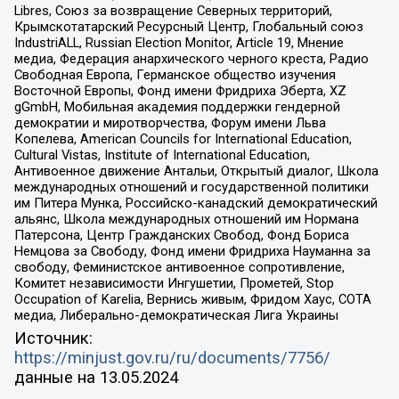
Libres, Союз за возвращение Северных территорий,
Крымскотатарский Ресурсный Центр, Глобальный союз
IndustriALL, Russian Election Monitor, Article 19, Мнение
медиа, Федерация анархического черного креста, Радио
Свободная Европа, Германское общество изучения
Восточной Европы, Фонд имени Фридриха Эберта, XZ
gGmbH, Мобильная академия поддержки гендерной
демократии и миротворчества, Форум имени Льва
Копелева, American Councils for International Education,
Cultural Vistas, Institute of International Education,
Антивоенное движение Антальи, Открытый диалог, Школа
международных отношений и государственной политики
им Питера Мунка, Российско-канадский демократический
альянс, Школа международных отношений им Нормана
Патерсона, Центр Гражданских Свобод, Фонд Бориса
Немцова за Свободу, Фонд имени Фридриха Науманна за
свободу, Феминистское антивоенное сопротивление,
Комитет независимости Ингушетии, Прометей, Stop
Occupation of Karelia, Вернись живым, Фридом Хаус, СОТА
медиа, Либерально-демократическая Лига Украины
Источник:
https://minjust.gov.ru/ru/documents/7756/
данные на
13.05.2024