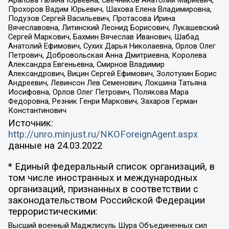
Прохоров Вадим Юрьевич, Шахова Елена Владимировна,
Подузов Сергей Васильевич, Протасова Ирина
Вячеславовна, Литинский Леонид Борисович, Лукашевский
Сергей Маркович, Бахмин Вячеслав Иванович, Шабад
Анатолий Ефимович, Сухих Дарья Николаевна, Орлов Олег
Петрович, Добровольская Анна Дмитриевна, Королева
Александра Евгеньевна, Смирнов Владимир
Александрович, Вицин Сергей Ефимович, Золотухин Борис
Андреевич, Левинсон Лев Семенович, Локшина Татьяна
Иосифовна, Орлов Олег Петрович, Полякова Мара
Федоровна, Резник Генри Маркович, Захаров Герман
Константинович
Источник:
http://unro.minjust.ru/NKOForeignAgent.aspx
данные на
24.03.2022
* Единый федеральный список организаций, в
том числе иностранных и международных
организаций, признанных в соответствии с
законодательством Российской Федерации
террористическими:
Высший военный Маджлисуль Шура Объединенных сил