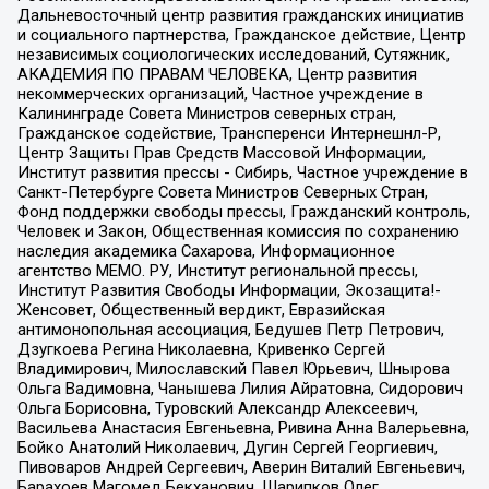
Дальневосточный центр развития гражданских инициатив
и социального партнерства, Гражданское действие, Центр
независимых социологических исследований, Сутяжник,
АКАДЕМИЯ ПО ПРАВАМ ЧЕЛОВЕКА, Центр развития
некоммерческих организаций, Частное учреждение в
Калининграде Совета Министров северных стран,
Гражданское содействие, Трансперенси Интернешнл-Р,
Центр Защиты Прав Средств Массовой Информации,
Институт развития прессы - Сибирь, Частное учреждение в
Санкт-Петербурге Совета Министров Северных Стран,
Фонд поддержки свободы прессы, Гражданский контроль,
Человек и Закон, Общественная комиссия по сохранению
наследия академика Сахарова, Информационное
агентство МЕМО. РУ, Институт региональной прессы,
Институт Развития Свободы Информации, Экозащита!-
Женсовет, Общественный вердикт, Евразийская
антимонопольная ассоциация, Бедушев Петр Петрович,
Дзугкоева Регина Николаевна, Кривенко Сергей
Владимирович, Милославский Павел Юрьевич, Шнырова
Ольга Вадимовна, Чанышева Лилия Айратовна, Сидорович
Ольга Борисовна, Туровский Александр Алексеевич,
Васильева Анастасия Евгеньевна, Ривина Анна Валерьевна,
Бойко Анатолий Николаевич, Дугин Сергей Георгиевич,
Пивоваров Андрей Сергеевич, Аверин Виталий Евгеньевич,
Барахоев Магомед Бекханович, Шарипков Олег