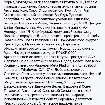
Фирма, Молодежная правозащитная группа МПГ, Курсом
Правды и Единения, Каракольская инициативная группа,
Автоград Крю, Союз Славянских Сил Руси, Алля-Аят,
Благотворительный пансионат Ак Умут, Русская
республика Русь, Арестантское уголовное единство,
Башкорт, Нация и свобода, Нация и свобода, W.H.С., Фалунь
Дафа, Иртыш Ultras, Русский Патриотический клуб-
Новокузнецк/РПК, Сибирский державный союз, Фонд
борьбы с коррупцией, Фонд защиты прав граждан, Штабы
Навального, Совет граждан СССР Прикубанского округа г.
Краснодара, Мужское государство, Народное
объединение русского движения, Народное движение
Адат, Народный совет граждан РСФСР СССР
Архангельской области, Проект Штурм, Граждане СССР,
Держава Союз Советских Светлых Родов, Совет Советских
Социалистических Районов, Meta Platforms Inc, Facebook,
Instagram, WhatsApp, СИЧ-С14, Добровольческое
Движение Организации украинских националистов, Черный
Комитет, Татарстанское Региональное Всетатарское
общественное движение, Невоград, Молодежное
Демократическое Движение Весна, Верховный Совет
Татарской Автономной Советской Социалистической
Республики, Конгресс ойрат-калмыцкого народа,
Исполнительный комитет совета народных депутатов
Красноярского края, Этническое национальное