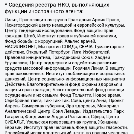
* Сведения реестра НКО, выполняющих
функции иностранного агента:
Лилит, Правозащитная группа Гражданин.Армия.Право,
Нижегородский центр немецкой и европейской культуры,
Центр гендерных исследований, Фонд защиты прав
граждан Штаб, Институт права и публичной политики,
Фонд борьбы с коррупцией, Альянс врачей,
НАСИЛИЮ.НЕТ, Мы против СПИДа, СВЕЧА, Гуманитарное
действие, Открытый Петербург, Лига Избирателей,
Правовая инициатива, Гражданский Союз, Хасдей
Ерушалаим, Центр поддержки и содействия развитию
средств массовой информации, Горячая Линия, В защиту
прав заключенных, Институт глобализации и социальных
движений, Центр социально-информационных инициатив
Действие, Благотворительный фонд охраны здоровья и
защиты прав граждан, Благотворительный фонд помощи
осужденным и их семьям, Фонд Тольятти, Новое время,
Серебряная тайга, Так-Так-Так, Сова, центр Анна, Проект
Апрель, Самарская губерния, Эра здоровья, Мемориал,
Аналитический Центр Юрия Левады, Издательство Парк
Гагарина, Фонд имени Андрея Рылькова, Сфера, Центр
СИБАЛЬТ, Уральская правозащитная группа, Женщины
Евразии, Институт прав человека, Фонд защиты гласности,
Российский исследовательский центр по правам человека,