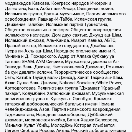
моджахедов Кавказа, Конгресс народов Ичкерии и
Дагестана, База, Асбат аль-Ансар, Священная война,
Исламская группа, Братья-мусульмане, Партия исламского
освобождения, Лашкар-И-Тайба, Исламская группа,
Движение Талибан, Исламская партия Туркестана,
Общество социальных реформ, Общество возрождения
исламского наследия, Дом двух святых, Джунд аш-Шам,
Исламский джихад, Аль-Каида, Имарат Кавказ, АБТО,
Правый сектор, Исламское государство, Джабха аль-
Нусра ли-Ахль аш-Шам, Народное ополчение имени К.
Минина и Д. Пожарского, Аджр от Аллаха Субхану уа
Тагьаля SHAM, АУМ Синрике, Муджахеды джамаата Ат-
Тавхида Валь-Джихад, Чистопольский Джамаат, Рохнамо
ба суи давлати исломи, Террористическое сообщество
Сеть, Катиба Таухид валь-Джихад, Хайят Тахрир аш-Шам,
Ахлю Сунна Валь Джамаа, National Socialism/White Power,
Артподготовка, Религиозная группа “Джамаат “Красный
пахарь”, Колумбайн, Хатлонский джамаат, Мусульманская
религиозная группа п. Кушкуль г. Оренбург, Крымско-
татарский добровольческий батальон имени Номана
Челебиджихана, Азов, Партия исламского возрождения
Таджикистана, Народная самооборона, Дуббайский
джамаат, московская ячейка, Батал-Хаджи Белхороев,
Маньяки Культ Убийц, Молодёжь Которая Улыбается,
Легион Свобода России, Айдар, Русский добровольческий