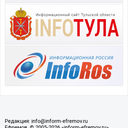
Редакция: info@inform-efremov.ru
Ефремов, © 2005-2026 «inform-efremov.ru»