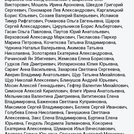
Викторович, Мошель Ирина Ароновна, Шведов Григорий
Сергеевич, Пономарев Лев Александрович, Каргалицкий
Борис Юльевич, Созаев Валерий Валерьевич, Исламов
Тимур Рифгатович, Романова Ольга Евгеньевна, Щаров
Сергей Алексадрович, Цирульников Борис Альбертович,
Гасан Ольга Павловна, Паутов Юрий Анатольевич,
Верховский Александр Маркович, Пислакова-Паркер
Марина Петровна, Кочеткова Татьяна Владимировна,
Чуркина Наталья Валерьевна, Акимова Татьяна
Николаевна, Золотарева Екатерина Александровна,
Рачинский Ян Збигневич, Жемкова Елена Борисовна,
Гудков Лев Дмитриевич, Илларионова Юлия Юрьевна,
Саранг Анна Васильевна, Захарова Светлана Сергеевна,
Аверин Владимир Анатольевич, Щур Татьяна Михайловна,
Щур Николай Алексеевич, Блинушов Андрей Юрьевич,
Мосин Алексей Геннадьевич, Гефтер Валентин Михайлович,
Симонов Алексей Кириллович, Флиге Ирина Анатольевна,
Мельникова Валентина Дмитриевна, Вититинова Елена
Владимировна, Баженова Светлана Куприяновна,
Максимов Сергей Владимирович, Беляев Сергей Иванович,
Голубева Елена Николаевна, Ганнушкина Светлана
Алексеевна, Закс Елена Владимировна, Буртина Елена
Юрьевна, Гендель Людмила Залмановна, Кокорина
Екатерина Алексеевна, Шуманов Илья Вячеславович,
Арапова Галина Юрьевна, Свечников Анатолий Мариевич,