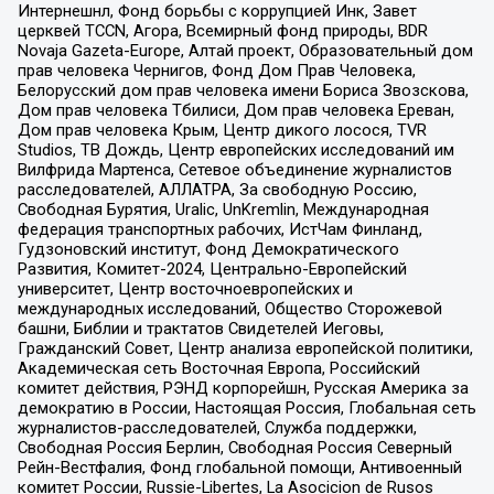
Интернешнл, Фонд борьбы с коррупцией Инк, Завет
церквей TCCN, Агора, Всемирный фонд природы, BDR
Novaja Gazeta-Europe, Алтай проект, Образовательный дом
прав человека Чернигов, Фонд Дом Прав Человека,
Белорусский дом прав человека имени Бориса Звозскова,
Дом прав человека Тбилиси, Дом прав человека Ереван,
Дом прав человека Крым, Центр дикого лосося, TVR
Studios, ТВ Дождь, Центр европейских исследований им
Вилфрида Мартенса, Сетевое объединение журналистов
расследователей, АЛЛАТРА, За свободную Россию,
Свободная Бурятия, Uralic, UnKremlin, Международная
федерация транспортных рабочих, ИстЧам Финланд,
Гудзоновский институт, Фонд Демократического
Развития, Комитет-2024, Центрально-Европейский
университет, Центр восточноевропейских и
международных исследований, Общество Сторожевой
башни, Библии и трактатов Свидетелей Иеговы,
Гражданский Совет, Центр анализа европейской политики,
Академическая сеть Восточная Европа, Российский
комитет действия, РЭНД корпорейшн, Русская Америка за
демократию в России, Настоящая Россия, Глобальная сеть
журналистов-расследователей, Служба поддержки,
Свободная Россия Берлин, Свободная Россия Северный
Рейн-Вестфалия, Фонд глобальной помощи, Антивоенный
комитет России, Russie-Libertes, La Asocicion de Rusos