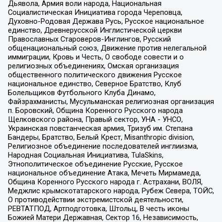
Дьявола, Армия воли народа, Национальная
Социалистическая Инициатива города Череповца,
Духовно-Родовая Держава Русь, Русское национальное
единство, Древнерусской Инглистической церкви
Православных Староверов-Инглингов, Русский
общенациональный союз, Движение против нелегальной
иммиграции, Кровь и Честь, О свободе совести и о
религиозных объединениях, Омская организация
общественного политического движения Русское
национальное единство, Северное Братство, Клуб
Болельщиков Футбольного Клуба Динамо,
Файзрахманисты, Мусульманская религиозная организация
п. Боровский, Община Коренного Русского народа
Щелковского района, Правый сектор, УНА - УНСО,
Украинская повстанческая армия, Тризуб им. Степана
Бандеры, Братство, Белый Крест, Misanthropic division,
Религиозное объединение последователей инглиизма,
Народная Социальная Инициатива, TulaSkins,
Этнополитическое объединение Русские, Русское
национальное объединение Атака, Мечеть Мирмамеда,
Община Коренного Русского народа г. Астрахани, ВОЛЯ,
Меджлис крымскотатарского народа, Рубеж Севера, ТОЙС,
О противодействии экстремистской деятельности,
РЕВТАТПОД, Артподготовка, Штольц, В честь иконы
Божией Матери Державная, Сектор 16, Независимость,