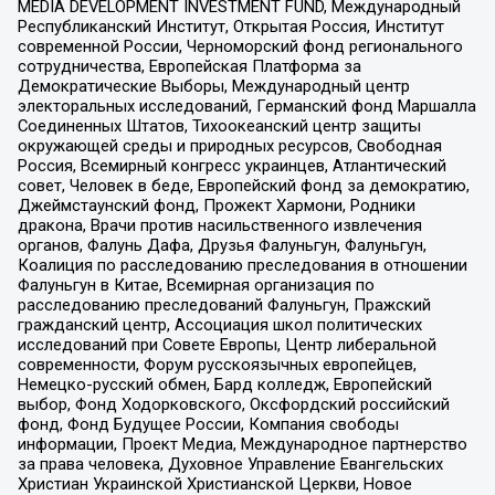
MEDIA DEVELOPMENT INVESTMENT FUND, Международный
Республиканский Институт, Открытая Россия, Институт
современной России, Черноморский фонд регионального
сотрудничества, Европейская Платформа за
Демократические Выборы, Международный центр
электоральных исследований, Германский фонд Маршалла
Соединенных Штатов, Тихоокеанский центр защиты
окружающей среды и природных ресурсов, Свободная
Россия, Всемирный конгресс украинцев, Атлантический
совет, Человек в беде, Европейский фонд за демократию,
Джеймстаунский фонд, Прожект Хармони, Родники
дракона, Врачи против насильственного извлечения
органов, Фалунь Дафа, Друзья Фалуньгун, Фалуньгун,
Коалиция по расследованию преследования в отношении
Фалуньгун в Китае, Всемирная организация по
расследованию преследований Фалуньгун, Пражский
гражданский центр, Ассоциация школ политических
исследований при Совете Европы, Центр либеральной
современности, Форум русскоязычных европейцев,
Немецко-русский обмен, Бард колледж, Европейский
выбор, Фонд Ходорковского, Оксфордский российский
фонд, Фонд Будущее России, Компания свободы
информации, Проект Медиа, Международное партнерство
за права человека, Духовное Управление Евангельских
Христиан Украинской Христианской Церкви, Новое