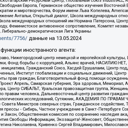
татарский Ресурсный Центр, Глобальный союз IndustriALL, Russi
 Свободная Европа, Германское общество изучения Восточной 
и и миротворчества, Форум имени Льва Копелева, American Counci
ое движение Антальи, Открытый диалог, Школа международных отн
Школа международных отношений им Нормана Патерсона, Центр
ду, Феминистское антивоенное сопротивление, Комитет независ
а, Либерально-демократическая Лига Украины
uments/7756/
данные на
13.05.2024
функции иностранного агента:
раво, Нижегородский центр немецкой и европейской культуры,
тики, Фонд борьбы с коррупцией, Альянс врачей, НАСИЛИЮ.НЕТ,
я инициатива, Гражданский Союз, Хасдей Ерушалаим, Центр по
юченных, Институт глобализации и социальных движений, Цент
ты прав граждан, Благотворительный фонд помощи осужденным
а, Проект Апрель, Самарская губерния, Эра здоровья, Мемориал
ера, Центр СИБАЛЬТ, Уральская правозащитная группа, Женщины
по правам человека, Дальневосточный центр развития гражданс
ологических исследований, Сутяжник, АКАДЕМИЯ ПО ПРАВАМ Ч
е Совета Министров северных стран, Гражданское содействие,
я прессы - Сибирь, Частное учреждение в Санкт-Петербурге С
 и Закон, Общественная комиссия по сохранению наследия ак
звития Свободы Информации, Экозащита!-Женсовет, Общественн
Регина Николаевна, Кривенко Сергей Владимирович, Милославс