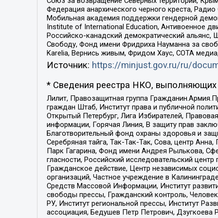
Союз за возвращение Северных территорий, Крымско
Федерация анархического черного креста, Радио
Мобильная академия поддержки гендерной демократи
Institute of International Education, Антивоенн
Российско-канадский демократический альянс, 
Свободу, Фонд имени Фридриха Науманна за свобо
Karelia, Вернись живым, Фридом Хаус, СОТА меди
Источник:
https://minjust.gov.ru/ru/doc
* Сведения реестра НКО, выполняющих 
Лилит, Правозащитная группа Гражданин.Армия.П
граждан Штаб, Институт права и публичной поли
Открытый Петербург, Лига Избирателей, Правова
информации, Горячая Линия, В защиту прав закл
Благотворительный фонд охраны здоровья и защи
Серебряная тайга, Так-Так-Так, Сова, центр Анн
Парк Гагарина, Фонд имени Андрея Рылькова, Сф
гласности, Российский исследовательский центр 
Гражданское действие, Центр независимых соци
организаций, Частное учреждение в Калининград
Средств Массовой Информации, Институт развити
свободы прессы, Гражданский контроль, Человек
РУ, Институт региональной прессы, Институт Ра
ассоциация, Бедушев Петр Петрович, Дзугкоева 