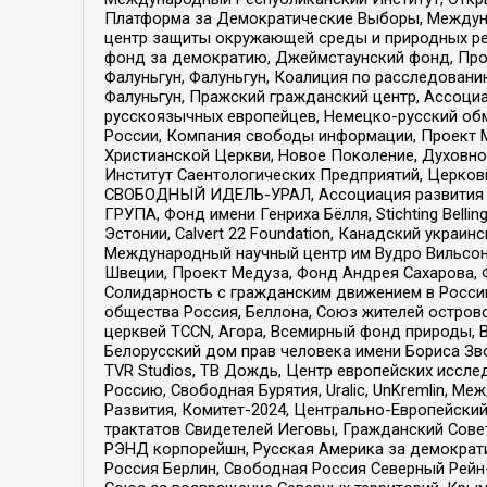
Платформа за Демократические Выборы, Междуна
центр защиты окружающей среды и природных ресу
фонд за демократию, Джеймстаунский фонд, Прож
Фалуньгун, Фалуньгун, Коалиция по расследован
Фалуньгун, Пражский гражданский центр, Ассоци
русскоязычных европейцев, Немецко-русский об
России, Компания свободы информации, Проект М
Христианской Церкви, Новое Поколение, Духовн
Институт Саентологических Предприятий, Церков
СВОБОДНЫЙ ИДЕЛЬ-УРАЛ, Ассоциация развития ж
ГРУПА, Фонд имени Генриха Бёлля, Stichting Bellin
Эстонии, Calvert 22 Foundation, Канадский укра
Международный научный центр им Вудро Вильсона
Швеции, Проект Медуза, Фонд Андрея Сахарова, Ф
Солидарность с гражданским движением в России 
общества Россия, Беллона, Союз жителей острово
церквей TCCN, Агора, Всемирный фонд природы, B
Белорусский дом прав человека имени Бориса Зво
TVR Studios, ТВ Дождь, Центр европейских иссл
Россию, Свободная Бурятия, Uralic, UnKremlin, 
Развития, Комитет-2024, Центрально-Европейски
трактатов Свидетелей Иеговы, Гражданский Совет
РЭНД корпорейшн, Русская Америка за демократи
Россия Берлин, Свободная Россия Северный Рейн-В