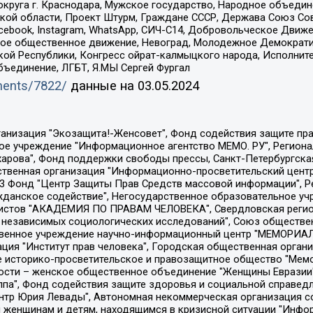
округа г. Краснодара, Мужское государство, Народное объедин
ой области, Проект Штурм, Граждане СССР, Держава Союз Сов
Facebook, Instagram, WhatsApp, СИЧ-С14, Добровольческое Движ
ское общественное движение, Невоград, Молодежное Демократ
ой Республики, Конгресс ойрат-калмыцкого народа, Исполнит
бъединение, ЛГБТ, Я.МЫ Сергей Фургал
uments/7822/
данные на
03.05.2024
Общество с ограниченной ответственностью "Радио Свободная Европа/Радио Свобода", Чешское информационное агентство "MEDIUM-ORIENT", Красноярская региональная общественная организация "Мы против СПИДа", Камалягин Денис Николаевич, Маркелов Сергей Евгеньевич, Пономарев Лев Александрович, Савицкая Людмила Алексеевна, Автономная некоммерческая организация "Центр по работе с проблемой насилия "НАСИЛИЮ.НЕТ", Межрегиональный профессиональный союз работников здравоохранения "Альянс врачей", Юридическое лицо, зарегистрированное в Латвийской Республике, SIA "Medusa Project" (регистрационный номер 40103797863, дата регистрации 10.06.2014), Некоммерческая организация "Фонд по борьбе с коррупцией", Автономная некоммерческая организация "Институт права и публичной политики", Баданин Роман Сергеевич, Гликин Максим Александрович, Железнова Мария Михайловна, Лукьянова Юлия Сергеевна, Маетная Елизавета Витальевна, Маняхин Петр Борисович, Чуракова Ольга Владимировна, Ярош Юлия Петровна, Юридическое лицо "The Insider SIA", зарегистрированное в Риге, Латвийская Республика (дата регистрации 26.06.2015), являющееся администратором доменного имени интернет-издания "The Insider SIA", https://theins.ru, Постернак Алексей Евгеньевич, Рубин Михаил Аркадьевич, Анин Роман Александрович, Юридическое лицо Istories fonds, зарегистрированное в Латвийской Республике (регистрационный номер 50008295751, дата регистрации 24.02.2020), Великовский Дмитрий Александрович, Долинина Ирина Николаевна, Мароховская Алеся Алексеевна, Шлейнов Роман Юрьевич, Шмагун Олеся Валентиновна, Общество с ограниченной ответственностью "Альтаир 2021", Общество с ограниченной ответственностью "Вега 2021", Общество с ограниченной ответственностью "Главный редактор 2021", Общество с ограниченной ответственностью "Ромашки монолит", Важенков Артем Валерьевич, Ивановская областная общественная организация "Центр гендерных исследований", Гурман Юрий Альбертович, Медиапроект "ОВД-Инфо", Егоров Владимир Владимирович, Жилинский Владимир Александрович, Общество с ограниченной ответственностью "ЗП", Иванова София Юрьевна, Карезина Инна Павловна, Кильтау Екатерина Викторовна, Петров Алексей Викторович, Пискунов Сергей Евгеньевич, Смирнов Сергей Сергеевич, Тихонов Михаил Сергеевич, Общество с ограниченной ответственностью "ЖУРНАЛИСТ-ИНОСТРАННЫЙ АГЕНТ", Арапова Галина Юрьевна, Вольтская Татьяна Анатольевна, Американская компания "Mason G.E.S. Anonymous Foundation" (США), являющаяся владельцем интернет-издания https://mnews.world/, Компания "Stichting Bellingcat", зарегистрированная в Нидерландах (дата регистрации 11.07.2018), Захаров Андрей Вячеславович, Клепиковская Екатерина Дмитриевна, Общество с ограниченной ответственностью "МЕМО", Перл Роман Александрович, Симонов Евгений Алексеевич, Соловьева Елена Анатольевна, Сотников Даниил Владимирович, Сурначева Елизавета Дмитриевна, Автономная некоммерческая организация по защите прав человека и информированию населения "Якутия – Наше Мнение", Общество с ограниченной ответственностью "Москоу диджитал медиа", с 26.01.2023 Общество с ограниченной ответственностью "Чайка Белые сады", Ветошкина Валерия Валерьевна, Заговора Максим Александрович, Межрегиональное общественное движение "Российская ЛГБТ - сеть", Оленичев Максим Владимирович, Павлов Иван Юрьевич, Скворцова Елена Сергеевна, Общество с ограниченной ответственностью "Как бы инагент", Кочетков Игорь Викторович, Общество с ограниченной ответственностью "Честные выборы", Еланчик Олег Александрович, Общество с ограниченной ответственностью "Нобелевский призыв", Гималова Регина Эмилевна, Григорьев Андрей Валерьевич, Григорьева Алина Александровна, Ассоциация по содействию защите прав призывников, альтернативнослужащих и военнослужащих "Правозащитная группа "Гражданин.Армия.Право", Хисамова Регина Фаритовна, Автономная некоммерческая организация по реализа