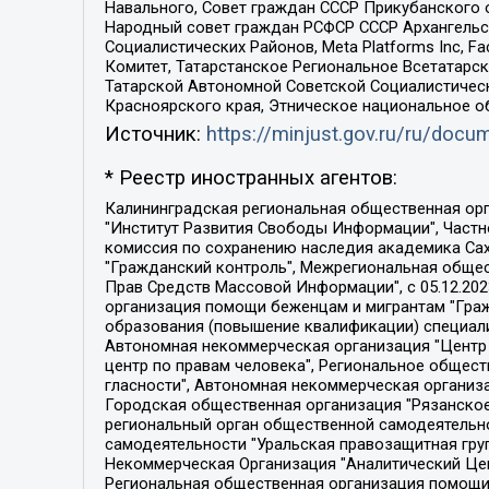
Навального, Совет граждан СССР Прикубанского 
Народный совет граждан РСФСР СССР Архангельск
Социалистических Районов, Meta Platforms Inc, 
Комитет, Татарстанское Региональное Всетатар
Татарской Автономной Советской Социалистическ
Красноярского края, Этническое национальное о
Источник:
https://minjust.gov.ru/ru/doc
* Реестр иностранных агентов:
Калининградская региональная общественная организация "Экозащита!-Женсовет", Фонд содействия защите прав и свобод граждан "Общественный вердикт", Фонд "Институт Развития Свободы Информации", Частное учреждение "Информационное агентство МЕМО. РУ", Региональная общественная организация "Общественная комиссия по сохранению наследия академика Сахарова", Фонд поддержки свободы прессы, Санкт-Петербургская общественная правозащитная организация "Гражданский контроль", Межрегиональная общественная организация "Информационно-просветительский центр "Мемориал", Региональный Фонд "Центр Защиты Прав Средств Массовой Информации", с 05.12.2023 Фонд "Центр Защиты Прав Средств массовой информации", Региональная общественная благотворительная организация помощи беженцам и мигрантам "Гражданское содействие", Негосударственное образовательное учреждение дополнительного профессионального образования (повышение квалификации) специалистов "АКАДЕМИЯ ПО ПРАВАМ ЧЕЛОВЕКА", Свердловская региональная общественная организация "Сутяжник", Автономная некоммерческая организация "Центр независимых социологических исследований", Союз общественных объединений "Российский исследовательский центр по правам человека", Региональное общественное учреждение научно-информационный центр "МЕМОРИАЛ", Некоммерческая организация "Фонд защиты гласности", Автономная некоммерческая организация "Институт прав человека", Городская общественная организация "Екатеринбургское общество "МЕМОРИАЛ", Городская общественная организация "Рязанское историко-просветительское и правозащитное общество "Мемориал" (Рязанский Мемориал), Челябинский региональный орган общественной самодеятельности – женское общественное объединение "Женщины Евразии", Челябинский региональный орган общественной самодеятельности "Уральская правозащитная группа", Фонд содействия защите здоровья и социальной справедливости имени Андрея Рылькова, Автономная Некоммерческая Организация "Аналитический Центр Юрия Левады", Автономная некоммерческая организация социальной поддержки населения "Проект Апрель", Региональная общественная организация помощи женщинам и детям, находящимся в кризисной ситуации "Информационно-методический центр "Анна", Фонд содействия развитию массовых коммуникаций и правовому просвещению "Так-так-Так", Фонд содействия устойчивому развитию "Серебряная тайга", Свердловский региональный общественный фонд социальных проектов "Новое время", "Idel.Реалии", Кавказ.Реалии, Крым.Реалии, Телеканал Настоящее Время, Татаро-башкирская служба Радио Свобода (Azatliq Radiosi), Радио Свободная Европа/Радио Свобода (PCE/PC), "Сибирь.Реалии", "Фактограф", Благотворительный фонд помощи осужденным и их семьям, Автономная некоммерческая организация "Институт глобализации и социальных движений", Фонд "В защиту прав заключенных", Частное учреждение "Центр поддержки и содействия развитию средств массовой информации", Пензенский региональный общественный благотворительный фонд "Гражданский союз", "Север.Реалии", Некоммерческая организация Фонд "Правовая инициатива", 