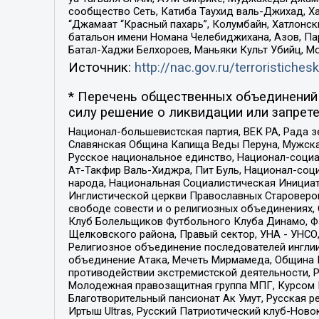
сообщество Сеть, Катиба Таухид валь-Джихад, Хай
“Джамаат “Красный пахарь”, Колумбайн, Хатлонск
батальон имени Номана Челебиджихана, Азов, Па
Батал-Хаджи Белхороев, Маньяки Культ Убийц, М
Источник:
http://nac.gov.ru/terroristichesk
* Перечень общественных объединений 
силу решение о ликвидации или запрете
Национал-большевистская партия, ВЕК РА, Рада 
Славянская Община Капища Веды Перуна, Мужская
Русское национальное единство, Национал-социа
Ат-Такфир Валь-Хиджра, Пит Буль, Национал-соц
народа, Национальная Социалистическая Инициат
Инглистической церкви Православных Староверов
свободе совести и о религиозных объединениях,
Клуб Болельщиков Футбольного Клуба Динамо, Фа
Щелковского района, Правый сектор, УНА - УНСО, У
Религиозное объединение последователей инглии
объединение Атака, Мечеть Мирмамеда, Община К
противодействии экстремистской деятельности, 
Молодежная правозащитная группа МПГ, Курсом П
Благотворительный пансионат Ак Умут, Русская ре
Иртыш Ultras, Русский Патриотический клуб-Нов