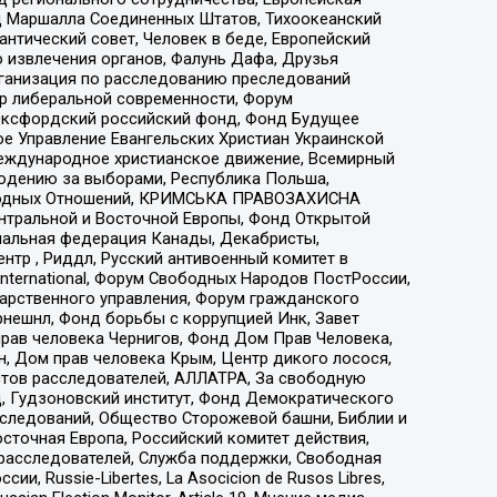
 Маршалла Соединенных Штатов, Тихоокеанский
нтический совет, Человек в беде, Европейский
 извлечения органов, Фалунь Дафа, Друзья
рганизация по расследованию преследований
тр либеральной современности, Форум
 Оксфордский российский фонд, Фонд Будущее
е Управление Евангельских Христиан Украинской
еждународное христианское движение, Всемирный
людению за выборами, Республика Польша,
народных Отношений, КРИМСЬКА ПРАВОЗАХИСНА
ы Центральной и Восточной Европы, Фонд Открытой
иональная федерация Канады, Декабристы,
тр , Риддл, Русский антивоенный комитет в
nternational, Форум Свободных Народов ПостРоссии,
дарственного управления, Форум гражданского
рнешнл, Фонд борьбы с коррупцией Инк, Завет
прав человека Чернигов, Фонд Дом Прав Человека,
н, Дом прав человека Крым, Центр дикого лосося,
стов расследователей, АЛЛАТРА, За свободную
д, Гудзоновский институт, Фонд Демократического
сследований, Общество Сторожевой башни, Библии и
сточная Европа, Российский комитет действия,
-расследователей, Служба поддержки, Свободная
 Russie-Libertes, La Asocicion de Rusos Libres,