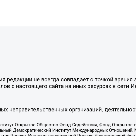
 редакции не всегда совпадает с точкой зрения а
ов с настоящего сайта на иных ресурсах в сети И
ых неправительственных организаций, деятельнос
ститут Открытое Общество Фонд Содействия, Фонд Открытое 
альный Демократический Институт Международных Отношений,
тая Россия, Институт современной России, Черноморский фонд