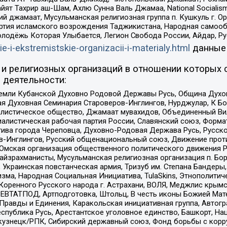
ят Тахрир аш-Шам, Ахлю Сунна Валь Джамаа, National Socialism
ий джамаат, Мусульманская религиозная группа п. Кушкуль г. 
ртия исламского возрождения Таджикистана, Народная самооб
олодёжь Которая Улыбается, Легион Свобода России, Айдар, Р
ie-i-ekstremistskie-organizacii-i-materialy.html
данные
и религиозных организаций в отношении которых 
 деятельности:
земли Кубанской Духовно Родовой Державы Русь, Община Духо
 Духовная Семинария Староверов-Инглингов, Нурджулар, К Бо
листическое общество, Джамаат мувахидов, Объединенный Вил
иалистическая рабочая партия России, Славянский союз, Форма
ива города Череповца, Духовно-Родовая Держава Русь, Русск
-Инглингов, Русский общенациональный союз, Движение против
 Омская организация общественного политического движения Р
йзрахманисты, Мусульманская религиозная организация п. Бо
краинская повстанческая армия, Тризуб им. Степана Бандеры, Бр
зма, Народная Социальная Инициатива, TulaSkins, Этнополитич
оренного Русского народа г. Астрахани, ВОЛЯ, Меджлис крымс
РЕВТАТПОД, Артподготовка, Штольц, В честь иконы Божией Мате
равды и Единения, Каракольская инициативная группа, Автогра
спублика Русь, Арестантское уголовное единство, Башкорт, Наци
окузнецк/РПК, Сибирский державный союз, Фонд борьбы с кор