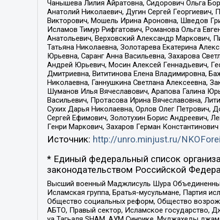
Чанышева Лилия Айратовна, Сидорович Ольга Бори
Анатолий Николаевич, Дугин Сергей Георгиевич, 
Викторович, Мошель Ирина Ароновна, Шведов Гри
Исламов Тимур Рифгатович, Романова Ольга Евге
Анатольевич, Верховский Александр Маркович, П
Татьяна Николаевна, Золотарева Екатерина Алек
Юрьевна, Саранг Анна Васильевна, Захарова Свет
Андрей Юрьевич, Мосин Алексей Геннадьевич, Ге
Дмитриевна, Вититинова Елена Владимировна, Ба
Николаевна, Ганнушкина Светлана Алексеевна, За
Шуманов Илья Вячеславович, Арапова Галина Юрь
Васильевич, Протасова Ирина Вячеславовна, Лит
Сухих Дарья Николаевна, Орлов Олег Петрович, 
Сергей Ефимович, Золотухин Борис Андреевич, Л
Генри Маркович, Захаров Герман Константинович
Источник:
http://unro.minjust.ru/NKOFore
* Единый федеральный список организа
законодательством Российской Федера
Высший военный Маджлисуль Шура Объединенных с
Исламская группа, Братья-мусульмане, Партия ис
Общество социальных реформ, Общество возрожд
АБТО, Правый сектор, Исламское государство, Д
уа Тагьаля SHAM, АУМ Синрике, Муджахеды джама