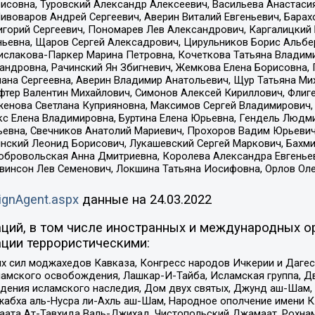
совна, Туровский Александр Алексеевич, Васильева Анастасия
Пивоваров Андрей Сергеевич, Аверин Виталий Евгеньевич, Бара
горий Сергеевич, Пономарев Лев Александрович, Каргалицкий 
ньевна, Щаров Сергей Алексадрович, Цирульников Борис Альбер
ислакова-Паркер Марина Петровна, Кочеткова Татьяна Владими
сандровна, Рачинский Ян Збигневич, Жемкова Елена Борисовна,
лана Сергеевна, Аверин Владимир Анатольевич, Щур Татьяна М
фтер Валентин Михайлович, Симонов Алексей Кириллович, Флиг
женова Светлана Куприяновна, Максимов Сергей Владимирович, 
кс Елена Владимировна, Буртина Елена Юрьевна, Гендель Людм
евна, Свечников Анатолий Мариевич, Прохоров Вадим Юрьевич
инский Леонид Борисович, Лукашевский Сергей Маркович, Бахм
Добровольская Анна Дмитриевна, Королева Александра Евгенье
евинсон Лев Семенович, Локшина Татьяна Иосифовна, Орлов Ол
ignAgent.aspx
данные на
24.03.2022
ций, в том числе иностранных и международных ор
ции террористическими:
ил моджахедов Кавказа, Конгресс народов Ичкерии и Дагеста
ламского освобождения, Лашкар-И-Тайба, Исламская группа, Дв
ения исламского наследия, Дом двух святых, Джунд аш-Шам, 
жабха аль-Нусра ли-Ахль аш-Шам, Народное ополчение имени К.
ата Ат-Тавхида Валь-Джихад, Чистопольский Джамаат, Рохнам