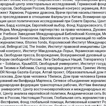
родный центр электоральных исследований, Германский фонд
рсов, Свободная Россия, Всемирный конгресс украинцев, Атла
ект Хармони, Родники дракона, Врачи против насильственного
ию преследования в отношении Фалуньгун в Китае, Всемирная о
ация школ политических исследований при Совете Европы, Цен
мен, Бард колледж, Европейский выбор, Фонд Ходорковского,
едиа, Международное партнерство за права человека, Духовно
ое Учебное Заведение Международный Библейский Колледж, М
ь Духовной Технологии, Европейская сеть организаций по наб
урналистики, IStories fonds, Королевский Институт Между
gcat, Bellingcat Ltd, The Insider, Институт правовой инициатив
инский конгресс, Институт Макдональда-Лорье, Украинская нац
, Свободная пресса, Возрождение, Всеукраинский духовный цен
орум свободной России, Лига Свободных Наций, Transparеncy I
– Solidarus, КрымSOS, Свободный университет, Институт госу
в Тисима и Хабомаи, Съезд народных депутатов, Гринпис Инте
DR Novaja Gazeta-Europe, Алтай проект, Образовательный дом 
зскова, Дом прав человека Тбилиси, Дом прав человека Ерева
едований им Вилфрида Мартенса, Сетевое объединение журнали
Международная федерация транспортных рабочих, ИстЧам Финлан
й университет, Центр восточноевропейских и международных и
, Центр анализа европейской политики, Академическая сеть Во
ю в России, Настоящая Россия, Глобальная сеть журналистов
естфалия, Фонд глобальной помощи, Антивоенный комитет России,