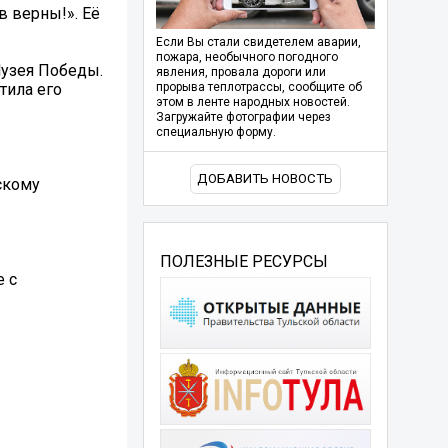
 верны!». Её
Если Вы стали свидетелем аварии,
пожара, необычного погодного
Музея Победы.
явления, провала дороги или
тила его
прорыва теплотрассы, сообщите об
этом в ленте народных новостей.
Загружайте фотографии через
специальную форму.
ДОБАВИТЬ НОВОСТЬ
скому
ПОЛЕЗНЫЕ РЕСУРСЫ
е с