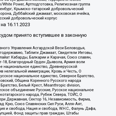
/White Power, Артподготовка, Религиозная группа
Оренбург, Крымско-татарский добровольческий
орона, Дуббайский джамаат, московская ячейка,
усский добровольческий корпус
 на
16.11.2023
судом принято вступившее в законную
вного Управления Асгардской Веси Беловодья,
годержавию, Таблиги Джамаат, Свидетели Иеговы,
айат Кабарды, Балкарии и Карачая, Союз славян,
т-18, Благородный Орден Дьявола, Армия воли
ое национальное единство, Древнерусской
 нелегальной иммиграции, Кровь и Честь, О
усское национальное единство, Северное Братство,
ровский, Община Коренного Русского народа
атство, Белый Крест, Misanthropic division,
еское объединение Русские, Русское национальное
котатарского народа, Рубеж Севера, ТОЙС, О
ри Державная, Сектор 16, Независимость, Фирма,
д Крю, Союз Славянских Сил Руси, Алля-Аят,
я и свобода, Нация и свобода, W.H.С., Фалунь Дафа,
рупцией, Фонд защиты прав граждан, Штабы