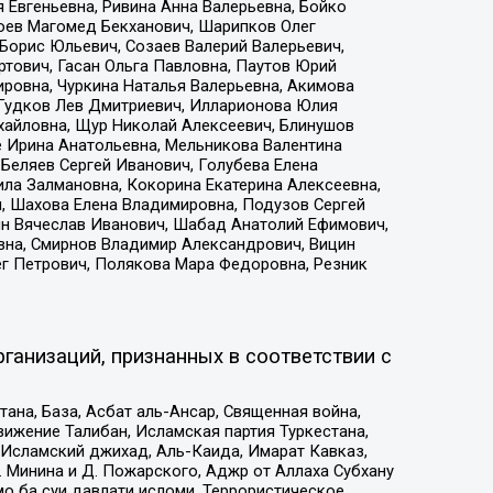
 Евгеньевна, Ривина Анна Валерьевна, Бойко
хоев Магомед Бекханович, Шарипков Олег
Борис Юльевич, Созаев Валерий Валерьевич,
тович, Гасан Ольга Павловна, Паутов Юрий
ровна, Чуркина Наталья Валерьевна, Акимова
 Гудков Лев Дмитриевич, Илларионова Юлия
ихайловна, Щур Николай Алексеевич, Блинушов
е Ирина Анатольевна, Мельникова Валентина
Беляев Сергей Иванович, Голубева Елена
ила Залмановна, Кокорина Екатерина Алексеевна,
, Шахова Елена Владимировна, Подузов Сергей
ин Вячеслав Иванович, Шабад Анатолий Ефимович,
вна, Смирнов Владимир Александрович, Вицин
ег Петрович, Полякова Мара Федоровна, Резник
ганизаций, признанных в соответствии с
на, База, Асбат аль-Ансар, Священная война,
ижение Талибан, Исламская партия Туркестана,
Исламский джихад, Аль-Каида, Имарат Кавказ,
 Минина и Д. Пожарского, Аджр от Аллаха Субхану
о ба суи давлати исломи, Террористическое