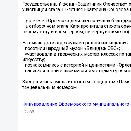
Государственный фонд «Защитники Отечества» о
участницей стала 11-летняя Екатерина Соболева 
Путёвку в «Орлёнок» девочка получила благода
На отборочном этапе Катя прочитала стихотворе
своему отцу и всем героям, не вернувшимся с ф
На смене дети отдохнули и прошли насыщенную
• посетили народный музей «Блиндаж СВО»;
• участвовали в творческих мастер-классах по т
искусству;
• познакомились с историей и ценностями «Орлён
• написали тёплые письма своим отцам-героям и
Завершилась смена итоговым концертом «Памяти
танцевальным номером.
Финуправление Ефремовского муниципального 
63