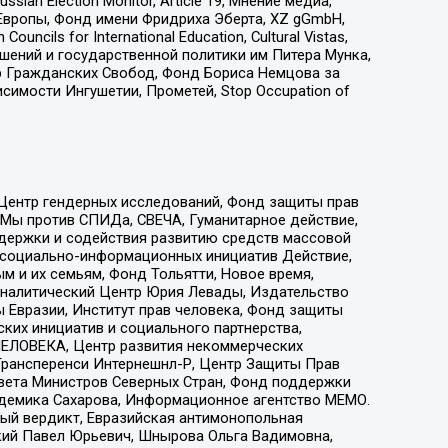
an Election Monitor, Article 19, Мнение медиа,
Европы, Фонд имени Фридриха Эберта, XZ gGmbH,
ls for International Education, Cultural Vistas,
ошений и государственной политики им Питера Мунка,
 Гражданских Свобод, Фонд Бориса Немцова за
имости Ингушетии, Прометей, Stop Occupation of
 Центр гендерных исследований, Фонд защиты прав
 Мы против СПИДа, СВЕЧА, Гуманитарное действие,
ддержки и содействия развитию средств массовой
р социально-информационных инициатив Действие,
 и их семьям, Фонд Тольятти, Новое время,
, Аналитический Центр Юрия Левады, Издательство
 Евразии, Институт прав человека, Фонд защиты
ких инициатив и социального партнерства,
ЕЛОВЕКА, Центр развития некоммерческих
 Трансперенси Интернешнл-Р, Центр Защиты Прав
овета Министров Северных Стран, Фонд поддержки
адемика Сахарова, Информационное агентство МЕМО.
ый вердикт, Евразийская антимонопольная
кий Павел Юрьевич, Шнырова Ольга Вадимовна,