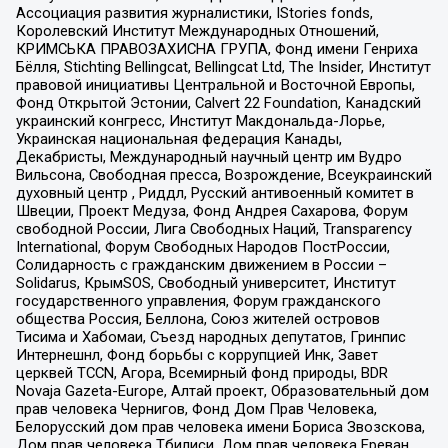
Ассоциация развития журналистики, IStories fonds,
Королевский Институт Международных Отношений,
КРИМСЬКА ПРАВОЗАХИСНА ГРУПА, Фонд имени Генриха
Бёлля, Stichting Bellingcat, Bellingcat Ltd, The Insider, Институт
правовой инициативы Центральной и Восточной Европы,
Фонд Открытой Эстонии, Calvert 22 Foundation, Канадский
украинский конгресс, Институт Макдональда-Лорье,
Украинская национальная федерация Канады,
Декабристы, Международный научный центр им Вудро
Вильсона, Свободная пресса, Возрождение, Всеукраинский
духовный центр , Риддл, Русский антивоенный комитет в
Швеции, Проект Медуза, Фонд Андрея Сахарова, Форум
свободной России, Лига Свободных Наций, Transparеncy
International, Форум Свободных Народов ПостРоссии,
Солидарность с гражданским движением в России –
Solidarus, КрымSOS, Свободный университет, Институт
государственного управления, Форум гражданского
общества Россия, Беллона, Союз жителей островов
Тисима и Хабомаи, Съезд народных депутатов, Гринпис
Интернешнл, Фонд борьбы с коррупцией Инк, Завет
церквей TCCN, Агора, Всемирный фонд природы, BDR
Novaja Gazeta-Europe, Алтай проект, Образовательный дом
прав человека Чернигов, Фонд Дом Прав Человека,
Белорусский дом прав человека имени Бориса Звозскова,
Дом прав человека Тбилиси, Дом прав человека Ереван,