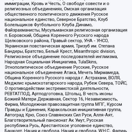
иммиграции, Кровь и Честь, О свободе совести и о
религиозных объединениях, Омская организация
общественного политического движения Русское
национальное единство, Северное Братство, Клуб
Болельщиков Футбольного Клуба Динамо,
Файзрахманисты, Мусульманская религиозная организация
п. Боровский, Община Коренного Русского народа
Щелковского района, Правый сектор, УНА - УНСО,
Украинская повстанческая армия, Тризуб им. Степана
Бандеры, Братство, Белый Крест, Misanthropic division,
Религиозное объединение последователей инглиизма,
Народная Социальная Инициатива, TulaSkins,
Этнополитическое объединение Русские, Русское
национальное объединение Атака, Мечеть Мирмамеда,
Община Коренного Русского народа г. Астрахани, ВОЛЯ,
Меджлис крымскотатарского народа, Рубеж Севера, ТОЙС,
О противодействии экстремистской деятельности,
РЕВТАТПОД, Артподготовка, Штольц, В честь иконы
Божией Матери Державная, Сектор 16, Независимость,
Фирма, Молодежная правозащитная группа МПГ, Курсом
Правды и Единения, Каракольская инициативная группа,
Автоград Крю, Союз Славянских Сил Руси, Алля-Аят,
Благотворительный пансионат Ак Умут, Русская
республика Русь, Арестантское уголовное единство,
Башкорт, Нация и свобода, Нация и свобода, W.H.С., Фалунь