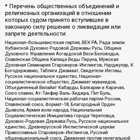
* Перечень общественных объединений и
религиозных организаций в отношении
которых судом принято вступившее в
законную силу решение о ликвидации или
запрете деятельности:
Национал-большевистская партия, ВЕК РА, Рада земли
Кубанской Духовно Родовой Державы Русь, Община
Духовного Управления Асгардской Веси Беловодья,
Славянская Община Капища Веды Перуна, Мужская
Духовная Семинария Староверов-Инглингов, Нурджулар, К
Богодержавию, Таблиги Джамаат, Свидетели Иеговы,
Русское национальное единство, Национал-
социалистическое общество, Джамаат мувахидов,
Объединенный Вилайат Кабарды, Балкарии и Карачая,
Союз славян, Ат-Такфир Валь-Хиджра, Пит Буль,
Национал-социалистическая рабочая партия России,
Славянский союз, Формат-18, Благородный Орден
Дьявола, Армия воли народа, Национальная
Социалистическая Инициатива города Череповца,
Духовно-Родовая Держава Русь, Русское национальное
единство, Древнерусской Инглистической церкви
Православных Староверов-Инглингов, Русский
общенациональный союз, Движение против нелегальной