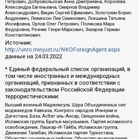
Петрович, Добровольская Анна Дмитриевна, Королева
Александра Евгеньевна, Смирнов Владимир
Александрович, Вицин Сергей Ефимович, Золотухин Борис
Андреевич, Левинсон Лев Семенович, Локшина Татьяна
Иосифовна, Орлов Олег Петрович, Полякова Мара
Федоровна, Резник Генри Маркович, Захаров Герман
Константинович
Источник:
http://unro.minjust.ru/NKOForeignAgent.aspx
данные на
24.03.2022
* Единый федеральный список организаций, в
том числе иностранных и международных
организаций, признанных в соответствии с
законодательством Российской Федерации
террористическими:
Высший военный Маджлисуль Шура Объединенных сил
моджахедов Кавказа, Конгресс народов Ичкерии и
Дагестана, База, Асбат аль-Ансар, Священная война,
Исламская группа, Братья-мусульмане, Партия исламского
освобождения, Лашкар-И-Тайба, Исламская группа,
Движение Талибан, Исламская партия Туркестана,
Общество социальных реформ, Общество возрождения