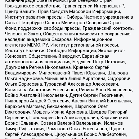
Калининграде Совета Министров северных стран,
Гражданское содействие, Трансперенси Интернешнл-Р,
Центр Защиты Прав Средств Массовой Информации,
Институт развития прессы - Сибирь, Частное учреждение в
Санкт-Петербурге Совета Министров Северных Стран,
Фонд поддержки свободы прессы, Гражданский контроль,
Человек и Закон, Общественная комиссия по сохранению
наследия академика Сахарова, Информационное
агентство МЕМО. РУ, Институт региональной прессы,
Институт Развития Свободы Информации, Экозащита!-
Женсовет, Общественный вердикт, Евразийская
антимонопольная ассоциация, Бедушев Петр Петрович,
Дзугкоева Регина Николаевна, Кривенко Сергей
Владимирович, Милославский Павел Юрьевич, Шнырова
Ольга Вадимовна, Чанышева Лилия Айратовна, Сидорович
Ольга Борисовна, Туровский Александр Алексеевич,
Васильева Анастасия Евгеньевна, Ривина Анна Валерьевна,
Бойко Анатолий Николаевич, Дугин Сергей Георгиевич,
Пивоваров Андрей Сергеевич, Аверин Виталий Евгеньевич,
Барахоев Магомед Бекханович, Шарипков Олег
Викторович, Мошель Ирина Ароновна, Шведов Григорий
Сергеевич, Пономарев Лев Александрович, Каргалицкий
Борис Юльевич, Созаев Валерий Валерьевич, Исламов
Тимур Рифгатович, Романова Ольга Евгеньевна, Щаров
Сергей Алексадрович, Цирульников Борис Альбертович,