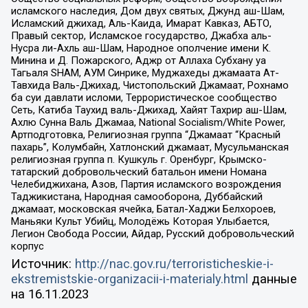
исламского наследия, Дом двух святых, Джунд аш-Шам,
Исламский джихад, Аль-Каида, Имарат Кавказ, АБТО,
Правый сектор, Исламское государство, Джабха аль-
Нусра ли-Ахль аш-Шам, Народное ополчение имени К.
Минина и Д. Пожарского, Аджр от Аллаха Субхану уа
Тагьаля SHAM, АУМ Синрике, Муджахеды джамаата Ат-
Тавхида Валь-Джихад, Чистопольский Джамаат, Рохнамо
ба суи давлати исломи, Террористическое сообщество
Сеть, Катиба Таухид валь-Джихад, Хайят Тахрир аш-Шам,
Ахлю Сунна Валь Джамаа, National Socialism/White Power,
Артподготовка, Религиозная группа “Джамаат “Красный
пахарь”, Колумбайн, Хатлонский джамаат, Мусульманская
религиозная группа п. Кушкуль г. Оренбург, Крымско-
татарский добровольческий батальон имени Номана
Челебиджихана, Азов, Партия исламского возрождения
Таджикистана, Народная самооборона, Дуббайский
джамаат, московская ячейка, Батал-Хаджи Белхороев,
Маньяки Культ Убийц, Молодёжь Которая Улыбается,
Легион Свобода России, Айдар, Русский добровольческий
корпус
Источник:
http://nac.gov.ru/terroristicheskie-i-
ekstremistskie-organizacii-i-materialy.html
данные
на
16.11.2023