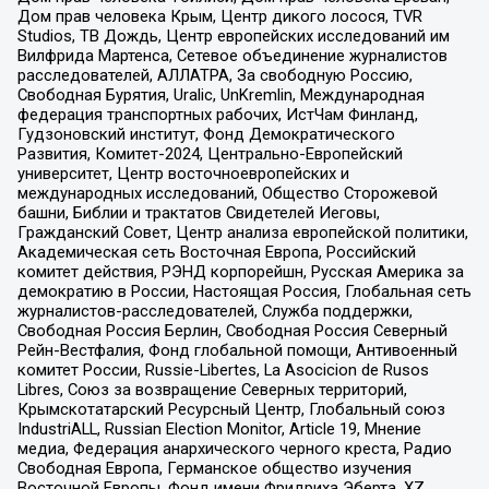
Дом прав человека Крым, Центр дикого лосося, TVR
Studios, ТВ Дождь, Центр европейских исследований им
Вилфрида Мартенса, Сетевое объединение журналистов
расследователей, АЛЛАТРА, За свободную Россию,
Свободная Бурятия, Uralic, UnKremlin, Международная
федерация транспортных рабочих, ИстЧам Финланд,
Гудзоновский институт, Фонд Демократического
Развития, Комитет-2024, Центрально-Европейский
университет, Центр восточноевропейских и
международных исследований, Общество Сторожевой
башни, Библии и трактатов Свидетелей Иеговы,
Гражданский Совет, Центр анализа европейской политики,
Академическая сеть Восточная Европа, Российский
комитет действия, РЭНД корпорейшн, Русская Америка за
демократию в России, Настоящая Россия, Глобальная сеть
журналистов-расследователей, Служба поддержки,
Свободная Россия Берлин, Свободная Россия Северный
Рейн-Вестфалия, Фонд глобальной помощи, Антивоенный
комитет России, Russie-Libertes, La Asocicion de Rusos
Libres, Союз за возвращение Северных территорий,
Крымскотатарский Ресурсный Центр, Глобальный союз
IndustriALL, Russian Election Monitor, Article 19, Мнение
медиа, Федерация анархического черного креста, Радио
Свободная Европа, Германское общество изучения
Восточной Европы, Фонд имени Фридриха Эберта, XZ