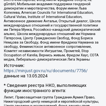
gGmbH, Мобильная академия поддержки гендерной
демократии и миротворчества, Форум имени Льва
Копелева, American Councils for International Education,
Cultural Vistas, Institute of International Education,
Антивоенное движение Антальи, Открытый диалог, Школа
международных отношений и государственной политики
им Питера Мунка, Российско-канадский демократический
альянс, Школа международных отношений им Нормана
Патерсона, Центр Гражданских Свобод, Фонд Бориса
Немцова за Свободу, Фонд имени Фридриха Науманна за
свободу, Феминистское антивоенное сопротивление,
Комитет независимости Ингушетии, Прометей, Stop
Occupation of Karelia, Вернись живым, Фридом Хаус, СОТА
медиа, Либерально-демократическая Лига Украины
Источник:
https://minjust.gov.ru/ru/documents/7756/
данные на
13.05.2024
* Сведения реестра НКО, выполняющих
функции иностранного агента:
Лилит, Правозащитная группа Гражданин.Армия.Право,
Нижегородский центр немецкой и европейской культуры,
Центр гендерных исследований, Фонд защиты прав