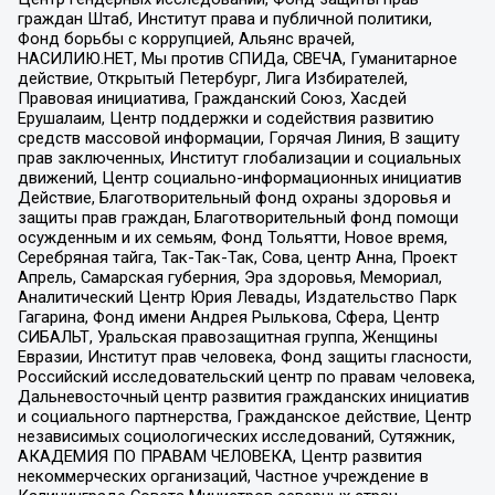
граждан Штаб, Институт права и публичной политики,
Фонд борьбы с коррупцией, Альянс врачей,
НАСИЛИЮ.НЕТ, Мы против СПИДа, СВЕЧА, Гуманитарное
действие, Открытый Петербург, Лига Избирателей,
Правовая инициатива, Гражданский Союз, Хасдей
Ерушалаим, Центр поддержки и содействия развитию
средств массовой информации, Горячая Линия, В защиту
прав заключенных, Институт глобализации и социальных
движений, Центр социально-информационных инициатив
Действие, Благотворительный фонд охраны здоровья и
защиты прав граждан, Благотворительный фонд помощи
осужденным и их семьям, Фонд Тольятти, Новое время,
Серебряная тайга, Так-Так-Так, Сова, центр Анна, Проект
Апрель, Самарская губерния, Эра здоровья, Мемориал,
Аналитический Центр Юрия Левады, Издательство Парк
Гагарина, Фонд имени Андрея Рылькова, Сфера, Центр
СИБАЛЬТ, Уральская правозащитная группа, Женщины
Евразии, Институт прав человека, Фонд защиты гласности,
Российский исследовательский центр по правам человека,
Дальневосточный центр развития гражданских инициатив
и социального партнерства, Гражданское действие, Центр
независимых социологических исследований, Сутяжник,
АКАДЕМИЯ ПО ПРАВАМ ЧЕЛОВЕКА, Центр развития
некоммерческих организаций, Частное учреждение в