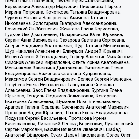
Гасан Ольга Павловна, Паутов Юрий Анатольевич,
Верховский Александр Маркович, Пислакова-Паркер
Марина Петровна, Кочеткова Татьяна Владимировна,
Чуркина Наталья Валерьевна, Акимова Татьяна
Николаевна, Золотарева Екатерина Александровна,
Рачинский Ян Збигневич, Жемкова Елена Борисовна,
Гудков Лев Дмитриевич, Илларионова Юлия Юрьевна,
Саранг Анна Васильевна, Захарова Светлана Сергеевна,
Аверин Владимир Анатольевич, Щур Татьяна Михайловна,
Щур Николай Алексеевич, Блинушов Андрей Юрьевич,
Мосин Алексей Геннадьевич, Гефтер Валентин Михайлович,
Симонов Алексей Кириллович, Флиге Ирина Анатольевна,
Мельникова Валентина Дмитриевна, Вититинова Елена
Владимировна, Баженова Светлана Куприяновна,
Максимов Сергей Владимирович, Беляев Сергей Иванович,
Голубева Елена Николаевна, Ганнушкина Светлана
Алексеевна, Закс Елена Владимировна, Буртина Елена
Юрьевна, Гендель Людмила Залмановна, Кокорина
Екатерина Алексеевна, Шуманов Илья Вячеславович,
Арапова Галина Юрьевна, Свечников Анатолий Мариевич,
Прохоров Вадим Юрьевич, Шахова Елена Владимировна,
Подузов Сергей Васильевич, Протасова Ирина
Вячеславовна, Литинский Леонид Борисович, Лукашевский
Сергей Маркович, Бахмин Вячеслав Иванович, Шабад
Анатолий Ефимович, Сухих Дарья Николаевна, Орлов Олег