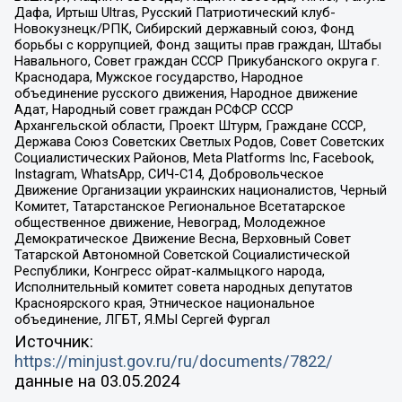
Дафа, Иртыш Ultras, Русский Патриотический клуб-
Новокузнецк/РПК, Сибирский державный союз, Фонд
борьбы с коррупцией, Фонд защиты прав граждан, Штабы
Навального, Совет граждан СССР Прикубанского округа г.
Краснодара, Мужское государство, Народное
объединение русского движения, Народное движение
Адат, Народный совет граждан РСФСР СССР
Архангельской области, Проект Штурм, Граждане СССР,
Держава Союз Советских Светлых Родов, Совет Советских
Социалистических Районов, Meta Platforms Inc, Facebook,
Instagram, WhatsApp, СИЧ-С14, Добровольческое
Движение Организации украинских националистов, Черный
Комитет, Татарстанское Региональное Всетатарское
общественное движение, Невоград, Молодежное
Демократическое Движение Весна, Верховный Совет
Татарской Автономной Советской Социалистической
Республики, Конгресс ойрат-калмыцкого народа,
Исполнительный комитет совета народных депутатов
Красноярского края, Этническое национальное
объединение, ЛГБТ, Я.МЫ Сергей Фургал
Источник:
https://minjust.gov.ru/ru/documents/7822/
данные на
03.05.2024