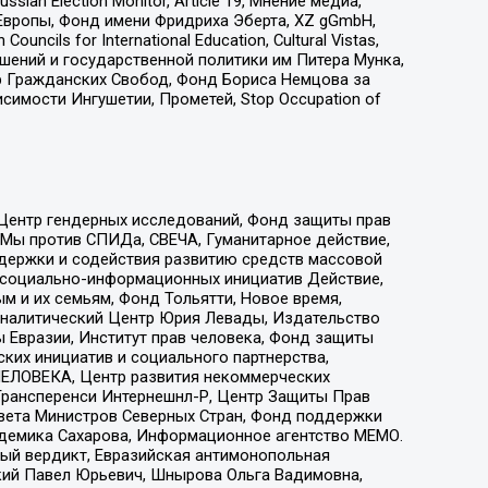
an Election Monitor, Article 19, Мнение медиа,
Европы, Фонд имени Фридриха Эберта, XZ gGmbH,
ls for International Education, Cultural Vistas,
ошений и государственной политики им Питера Мунка,
 Гражданских Свобод, Фонд Бориса Немцова за
имости Ингушетии, Прометей, Stop Occupation of
 Центр гендерных исследований, Фонд защиты прав
 Мы против СПИДа, СВЕЧА, Гуманитарное действие,
ддержки и содействия развитию средств массовой
р социально-информационных инициатив Действие,
 и их семьям, Фонд Тольятти, Новое время,
, Аналитический Центр Юрия Левады, Издательство
 Евразии, Институт прав человека, Фонд защиты
ких инициатив и социального партнерства,
ЕЛОВЕКА, Центр развития некоммерческих
 Трансперенси Интернешнл-Р, Центр Защиты Прав
овета Министров Северных Стран, Фонд поддержки
адемика Сахарова, Информационное агентство МЕМО.
ый вердикт, Евразийская антимонопольная
кий Павел Юрьевич, Шнырова Ольга Вадимовна,