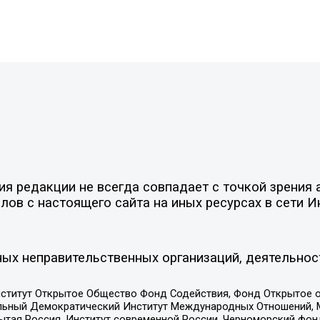
 редакции не всегда совпадает с точкой зрения а
ов с настоящего сайта на иных ресурсах в сети И
ых неправительственных организаций, деятельнос
ститут Открытое Общество Фонд Содействия, Фонд Открытое 
альный Демократический Институт Международных Отношений,
тая Россия, Институт современной России, Черноморский фонд