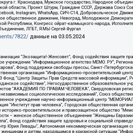
округа г. Краснодара, Мужское государство, Народное объедин
ой области, Проект Штурм, Граждане СССР, Держава Союз Сов
Facebook, Instagram, WhatsApp, СИЧ-С14, Добровольческое Движ
ское общественное движение, Невоград, Молодежное Демократ
ой Республики, Конгресс ойрат-калмыцкого народа, Исполнит
бъединение, ЛГБТ, Я.МЫ Сергей Фургал
uments/7822/
данные на
03.05.2024
Общество с ограниченной ответственностью "Радио Свободная Европа/Радио Свобода", Чешское информационное агентство "MEDIUM-ORIENT", Красноярская региональная общественная организация "Мы против СПИДа", Камалягин Денис Николаевич, Маркелов Сергей Евгеньевич, Пономарев Лев Александрович, Савицкая Людмила Алексеевна, Автономная некоммерческая организация "Центр по работе с проблемой насилия "НАСИЛИЮ.НЕТ", Межрегиональный профессиональный союз работников здравоохранения "Альянс врачей", Юридическое лицо, зарегистрированное в Латвийской Республике, SIA "Medusa Project" (регистрационный номер 40103797863, дата регистрации 10.06.2014), Некоммерческая организация "Фонд по борьбе с коррупцией", Автономная некоммерческая организация "Институт права и публичной политики", Баданин Роман Сергеевич, Гликин Максим Александрович, Железнова Мария Михайловна, Лукьянова Юлия Сергеевна, Маетная Елизавета Витальевна, Маняхин Петр Борисович, Чуракова Ольга Владимировна, Ярош Юлия Петровна, Юридическое лицо "The Insider SIA", зарегистрированное в Риге, Латвийская Республика (дата регистрации 26.06.2015), являющееся администратором доменного имени интернет-издания "The Insider SIA", https://theins.ru, Постернак Алексей Евгеньевич, Рубин Михаил Аркадьевич, Анин Роман Александрович, Юридическое лицо Istories fonds, зарегистрированное в Латвийской Республике (регистрационный номер 50008295751, дата регистрации 24.02.2020), Великовский Дмитрий Александрович, Долинина Ирина Николаевна, Мароховская Алеся Алексеевна, Шлейнов Роман Юрьевич, Шмагун Олеся Валентиновна, Общество с ограниченной ответственностью "Альтаир 2021", Общество с ограниченной ответственностью "Вега 2021", Общество с ограниченной ответственностью "Главный редактор 2021", Общество с ограниченной ответственностью "Ромашки монолит", Важенков Артем Валерьевич, Ивановская областная общественная организация "Центр гендерных исследований", Гурман Юрий Альбертович, Медиапроект "ОВД-Инфо", Егоров Владимир Владимирович, Жилинский Владимир Александрович, Общество с ограниченной ответственностью "ЗП", Иванова София Юрьевна, Карезина Инна Павловна, Кильтау Екатерина Викторовна, Петров Алексей Викторович, Пискунов Сергей Евгеньевич, Смирнов Сергей Сергеевич, Тихонов Михаил Сергеевич, Общество с ограниченной ответственностью "ЖУРНАЛИСТ-ИНОСТРАННЫЙ АГЕНТ", Арапова Галина Юрьевна, Вольтская Татьяна Анатольевна, Американская компания "Mason G.E.S. Anonymous Foundation" (США), являющаяся владельцем интернет-издания https://mnews.world/, Компания "Stichting Bellingcat", зарегистрированная в Нидерландах (дата регистрации 11.07.2018), Захаров Андрей Вячеславович, Клепиковская Екатерина Дмитриевна, Общество с ограниченной ответственностью "МЕМО", Перл Роман Александрович, Симонов Евгений Алексеевич, Соловьева Елена Анатольевна, Сотников Даниил Владимирович, Сурначева Елизавета Дмитриевна, Автономная некоммерческая организация по защите прав человека и информированию населения "Якутия – Наше Мнение", Общество с ограниченной ответственностью "Москоу диджитал медиа", с 26.01.2023 Общество с ограниченной ответственностью "Чайка Белые сады", Ветошкина Валерия Валерьевна, Заговора Максим Александрович, Межрегиональное общественное движение "Российская ЛГБТ - сеть", Оленичев Максим Владимирович, Павлов Иван Юрьевич, Скворцова Елена Сергеевна, Общество с ограниченной ответственностью "Как бы инагент", Кочетков Игорь Викторович, Общество с ограниченной ответственностью "Честные выборы", Еланчик Олег Александрович, Общество с ограниченной ответственностью "Нобелевский призыв", Гималова Регина Эмилевна, Григорьев Андрей Валерьевич, Григорьева Алина Александровна, Ассоциация по содействию защите прав призывников, альтернативнослужащих и военнослужащих "Правозащитная группа "Гражданин.Армия.Право", Хисамова Регина Фаритовна, Автономная некоммерческая организация по реализа