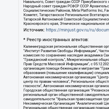
Навального, Совет граждан СССР Прикубанского 
Народный совет граждан РСФСР СССР Архангельск
Социалистических Районов, Meta Platforms Inc, 
Комитет, Татарстанское Региональное Всетатар
Татарской Автономной Советской Социалистическ
Красноярского края, Этническое национальное о
Источник:
https://minjust.gov.ru/ru/doc
* Реестр иностранных агентов:
Калининградская региональная общественная организация "Экозащита!-Женсовет", Фонд содействия защите прав и свобод граждан "Общественный вердикт", Фонд "Институт Развития Свободы Информации", Частное учреждение "Информационное агентство МЕМО. РУ", Региональная общественная организация "Общественная комиссия по сохранению наследия академика Сахарова", Фонд поддержки свободы прессы, Санкт-Петербургская общественная правозащитная организация "Гражданский контроль", Межрегиональная общественная организация "Информационно-просветительский центр "Мемориал", Региональный Фонд "Центр Защиты Прав Средств Массовой Информации", с 05.12.2023 Фонд "Центр Защиты Прав Средств массовой информации", Региональная общественная благотворительная организация помощи беженцам и мигрантам "Гражданское содействие", Негосударственное образовательное учреждение дополнительного профессионального образования (повышение квалификации) специалистов "АКАДЕМИЯ ПО ПРАВАМ ЧЕЛОВЕКА", Свердловская региональная общественная организация "Сутяжник", Автономная некоммерческая организация "Центр независимых социологических исследований", Союз общественных объединений "Российский исследовательский центр по правам человека", Региональное общественное учреждение научно-информационный центр "МЕМОРИАЛ", Некоммерческая организация "Фонд защиты гласности", Автономная некоммерческая организация "Институт прав человека", Городская общественная организация "Екатеринбургское общество "МЕМОРИАЛ", Городская общественная организация "Рязанское историко-просветительское и правозащитное общество "Мемориал" (Рязанский Мемориал), Челябинский региональный орган общественной самодеятельности – женское общественное объединение "Женщины Евразии", Челябинский региональный орган общественной самодеятельности "Уральская правозащитная группа", Фонд содействия защите здоровья и социальной справедливости имени Андрея Рылькова, Автономная Некоммерческая Организация "Аналитический Центр Юрия Левады", Автономная некоммерческая организация социальной поддержки населения "Проект Апрель", Региональная общественная организация помощи женщинам и детям, находящимся в кризисной ситуации "Информационно-методический центр "Анна", Фонд содействия развитию массовых коммуникаций и правовому просвещению "Так-так-Так", Фонд содействия устойчивому развитию "Серебряная тайга", Свердловский региональный общественный фонд социальных проектов "Новое время", "Idel.Реалии", Кавказ.Реалии, Крым.Реалии, Телеканал Настоящее Время, Татаро-башкирская служба Радио Свобода (Azatliq Radiosi), Радио Свободная Европа/Радио Свобода (PCE/PC), "Сибирь.Реалии", "Фактограф", Благотворительный фонд помощи осужденным и их семьям, Автономная некоммерческая организация "Институт глобализации и социальных движений", Фонд "В защиту прав заключенных", Частное учреждение "Центр поддержки и содействия развитию средств массовой информации", Пензенский региональный общественный благотворительный фонд "Гражданский союз", "Север.Реалии", Некоммерческая организация Фонд "Правовая инициатива", 