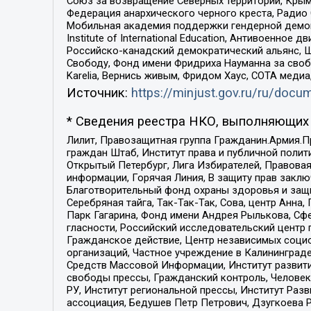
Союз за возвращение Северных территорий, Крымско
Федерация анархического черного креста, Радио
Мобильная академия поддержки гендерной демократи
Institute of International Education, Антивоенн
Российско-канадский демократический альянс, 
Свободу, Фонд имени Фридриха Науманна за свобо
Karelia, Вернись живым, Фридом Хаус, СОТА меди
Источник:
https://minjust.gov.ru/ru/doc
* Сведения реестра НКО, выполняющих 
Лилит, Правозащитная группа Гражданин.Армия.П
граждан Штаб, Институт права и публичной поли
Открытый Петербург, Лига Избирателей, Правова
информации, Горячая Линия, В защиту прав закл
Благотворительный фонд охраны здоровья и защи
Серебряная тайга, Так-Так-Так, Сова, центр Анн
Парк Гагарина, Фонд имени Андрея Рылькова, Сф
гласности, Российский исследовательский центр 
Гражданское действие, Центр независимых соци
организаций, Частное учреждение в Калининград
Средств Массовой Информации, Институт развити
свободы прессы, Гражданский контроль, Человек
РУ, Институт региональной прессы, Институт Ра
ассоциация, Бедушев Петр Петрович, Дзугкоева 