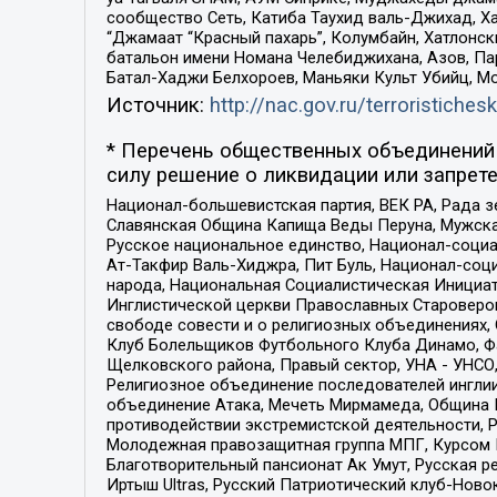
сообщество Сеть, Катиба Таухид валь-Джихад, Хай
“Джамаат “Красный пахарь”, Колумбайн, Хатлонск
батальон имени Номана Челебиджихана, Азов, Па
Батал-Хаджи Белхороев, Маньяки Культ Убийц, М
Источник:
http://nac.gov.ru/terroristichesk
* Перечень общественных объединений 
силу решение о ликвидации или запрете
Национал-большевистская партия, ВЕК РА, Рада 
Славянская Община Капища Веды Перуна, Мужская
Русское национальное единство, Национал-социа
Ат-Такфир Валь-Хиджра, Пит Буль, Национал-соц
народа, Национальная Социалистическая Инициат
Инглистической церкви Православных Староверов
свободе совести и о религиозных объединениях,
Клуб Болельщиков Футбольного Клуба Динамо, Фа
Щелковского района, Правый сектор, УНА - УНСО, У
Религиозное объединение последователей инглии
объединение Атака, Мечеть Мирмамеда, Община К
противодействии экстремистской деятельности, 
Молодежная правозащитная группа МПГ, Курсом П
Благотворительный пансионат Ак Умут, Русская ре
Иртыш Ultras, Русский Патриотический клуб-Нов