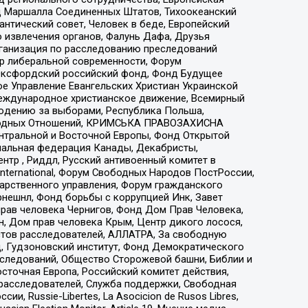
 Маршалла Соединенных Штатов, Тихоокеанский
нтический совет, Человек в беде, Европейский
 извлечения органов, Фалунь Дафа, Друзья
рганизация по расследованию преследований
тр либеральной современности, Форум
 Оксфордский российский фонд, Фонд Будущее
е Управление Евангельских Христиан Украинской
еждународное христианское движение, Всемирный
людению за выборами, Республика Польша,
народных Отношений, КРИМСЬКА ПРАВОЗАХИСНА
ы Центральной и Восточной Европы, Фонд Открытой
иональная федерация Канады, Декабристы,
тр , Риддл, Русский антивоенный комитет в
nternational, Форум Свободных Народов ПостРоссии,
дарственного управления, Форум гражданского
рнешнл, Фонд борьбы с коррупцией Инк, Завет
прав человека Чернигов, Фонд Дом Прав Человека,
н, Дом прав человека Крым, Центр дикого лосося,
стов расследователей, АЛЛАТРА, За свободную
д, Гудзоновский институт, Фонд Демократического
сследований, Общество Сторожевой башни, Библии и
сточная Европа, Российский комитет действия,
-расследователей, Служба поддержки, Свободная
 Russie-Libertes, La Asocicion de Rusos Libres,