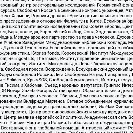
родный центр электоральных исследований, Германский фонд
рсов, Свободная Россия, Всемирный конгресс украинцев, Атла
ект Хармони, Родники дракона, Врачи против насильственного
ию преследования в отношении Фалуньгун в Китае, Всемирная о
ация школ политических исследований при Совете Европы, Цен
мен, Бард колледж, Европейский выбор, Фонд Ходорковского,
едиа, Международное партнерство за права человека, Духовно
ое Учебное Заведение Международный Библейский Колледж, М
ь Духовной Технологии, Европейская сеть организаций по наб
урналистики, IStories fonds, Королевский Институт Между
gcat, Bellingcat Ltd, The Insider, Институт правовой инициатив
инский конгресс, Институт Макдональда-Лорье, Украинская нац
, Свободная пресса, Возрождение, Всеукраинский духовный цен
орум свободной России, Лига Свободных Наций, Transparеncy I
– Solidarus, КрымSOS, Свободный университет, Институт госу
в Тисима и Хабомаи, Съезд народных депутатов, Гринпис Инте
DR Novaja Gazeta-Europe, Алтай проект, Образовательный дом 
зскова, Дом прав человека Тбилиси, Дом прав человека Ерева
едований им Вилфрида Мартенса, Сетевое объединение журнали
Международная федерация транспортных рабочих, ИстЧам Финлан
й университет, Центр восточноевропейских и международных и
, Центр анализа европейской политики, Академическая сеть Во
ю в России, Настоящая Россия, Глобальная сеть журналистов
естфалия, Фонд глобальной помощи, Антивоенный комитет России,