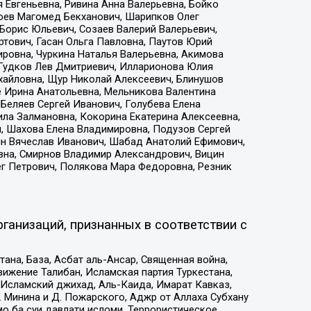
 Евгеньевна, Ривина Анна Валерьевна, Бойко
хоев Магомед Бекханович, Шарипков Олег
Борис Юльевич, Созаев Валерий Валерьевич,
тович, Гасан Ольга Павловна, Паутов Юрий
ровна, Чуркина Наталья Валерьевна, Акимова
 Гудков Лев Дмитриевич, Илларионова Юлия
ихайловна, Щур Николай Алексеевич, Блинушов
е Ирина Анатольевна, Мельникова Валентина
Беляев Сергей Иванович, Голубева Елена
ила Залмановна, Кокорина Екатерина Алексеевна,
, Шахова Елена Владимировна, Подузов Сергей
ин Вячеслав Иванович, Шабад Анатолий Ефимович,
вна, Смирнов Владимир Александрович, Вицин
ег Петрович, Полякова Мара Федоровна, Резник
ганизаций, признанных в соответствии с
на, База, Асбат аль-Ансар, Священная война,
ижение Талибан, Исламская партия Туркестана,
Исламский джихад, Аль-Каида, Имарат Кавказ,
 Минина и Д. Пожарского, Аджр от Аллаха Субхану
о ба суи давлати исломи, Террористическое