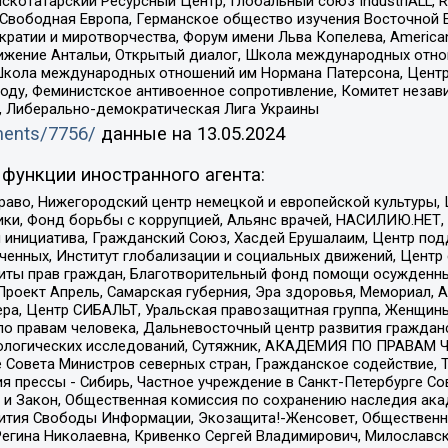
татарский Ресурсный Центр, Глобальный союз IndustriALL, Russi
 Свободная Европа, Германское общество изучения Восточной 
и и миротворчества, Форум имени Льва Копелева, American Counci
ое движение Антальи, Открытый диалог, Школа международных отн
Школа международных отношений им Нормана Патерсона, Центр
ду, Феминистское антивоенное сопротивление, Комитет независ
а, Либерально-демократическая Лига Украины
uments/7756/
данные на
13.05.2024
функции иностранного агента:
раво, Нижегородский центр немецкой и европейской культуры,
тики, Фонд борьбы с коррупцией, Альянс врачей, НАСИЛИЮ.НЕТ,
я инициатива, Гражданский Союз, Хасдей Ерушалаим, Центр по
юченных, Институт глобализации и социальных движений, Цент
ты прав граждан, Благотворительный фонд помощи осужденным
а, Проект Апрель, Самарская губерния, Эра здоровья, Мемориал
ера, Центр СИБАЛЬТ, Уральская правозащитная группа, Женщины
по правам человека, Дальневосточный центр развития гражданс
ологических исследований, Сутяжник, АКАДЕМИЯ ПО ПРАВАМ Ч
е Совета Министров северных стран, Гражданское содействие,
я прессы - Сибирь, Частное учреждение в Санкт-Петербурге С
 и Закон, Общественная комиссия по сохранению наследия ак
звития Свободы Информации, Экозащита!-Женсовет, Общественн
Регина Николаевна, Кривенко Сергей Владимирович, Милославс