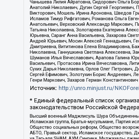
Чанышева Лилия Айратовна, Сидорович Ольга Бори
Анатолий Николаевич, Дугин Сергей Георгиевич, 
Викторович, Мошель Ирина Ароновна, Шведов Гри
Исламов Тимур Рифгатович, Романова Ольга Евге
Анатольевич, Верховский Александр Маркович, П
Татьяна Николаевна, Золотарева Екатерина Алек
Юрьевна, Саранг Анна Васильевна, Захарова Свет
Андрей Юрьевич, Мосин Алексей Геннадьевич, Ге
Дмитриевна, Вититинова Елена Владимировна, Ба
Николаевна, Ганнушкина Светлана Алексеевна, За
Шуманов Илья Вячеславович, Арапова Галина Юрь
Васильевич, Протасова Ирина Вячеславовна, Лит
Сухих Дарья Николаевна, Орлов Олег Петрович, 
Сергей Ефимович, Золотухин Борис Андреевич, Л
Генри Маркович, Захаров Герман Константинович
Источник:
http://unro.minjust.ru/NKOFore
* Единый федеральный список организа
законодательством Российской Федера
Высший военный Маджлисуль Шура Объединенных с
Исламская группа, Братья-мусульмане, Партия ис
Общество социальных реформ, Общество возрожд
АБТО, Правый сектор, Исламское государство, Д
уа Тагьаля SHAM, АУМ Синрике, Муджахеды джама