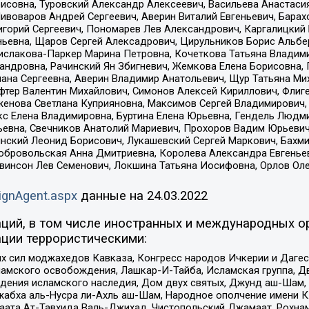
совна, Туровский Александр Алексеевич, Васильева Анастасия
Пивоваров Андрей Сергеевич, Аверин Виталий Евгеньевич, Бара
горий Сергеевич, Пономарев Лев Александрович, Каргалицкий 
ньевна, Щаров Сергей Алексадрович, Цирульников Борис Альбер
ислакова-Паркер Марина Петровна, Кочеткова Татьяна Владими
сандровна, Рачинский Ян Збигневич, Жемкова Елена Борисовна,
лана Сергеевна, Аверин Владимир Анатольевич, Щур Татьяна М
фтер Валентин Михайлович, Симонов Алексей Кириллович, Флиг
женова Светлана Куприяновна, Максимов Сергей Владимирович, 
кс Елена Владимировна, Буртина Елена Юрьевна, Гендель Людм
евна, Свечников Анатолий Мариевич, Прохоров Вадим Юрьевич
инский Леонид Борисович, Лукашевский Сергей Маркович, Бахм
Добровольская Анна Дмитриевна, Королева Александра Евгенье
евинсон Лев Семенович, Локшина Татьяна Иосифовна, Орлов Ол
ignAgent.aspx
данные на
24.03.2022
ций, в том числе иностранных и международных ор
ции террористическими:
ил моджахедов Кавказа, Конгресс народов Ичкерии и Дагеста
ламского освобождения, Лашкар-И-Тайба, Исламская группа, Дв
ения исламского наследия, Дом двух святых, Джунд аш-Шам, 
жабха аль-Нусра ли-Ахль аш-Шам, Народное ополчение имени К.
ата Ат-Тавхида Валь-Джихад, Чистопольский Джамаат, Рохнам