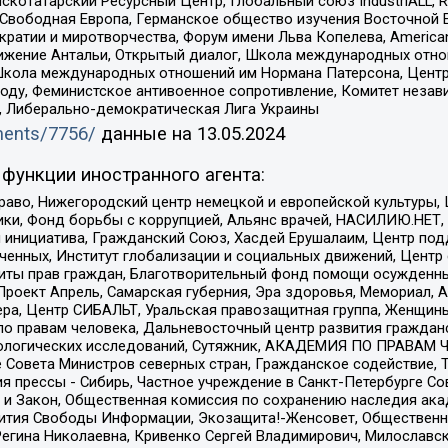
татарский Ресурсный Центр, Глобальный союз IndustriALL, Russi
 Свободная Европа, Германское общество изучения Восточной 
и и миротворчества, Форум имени Льва Копелева, American Counci
ое движение Антальи, Открытый диалог, Школа международных отн
Школа международных отношений им Нормана Патерсона, Центр
ду, Феминистское антивоенное сопротивление, Комитет независ
а, Либерально-демократическая Лига Украины
uments/7756/
данные на
13.05.2024
функции иностранного агента:
раво, Нижегородский центр немецкой и европейской культуры,
тики, Фонд борьбы с коррупцией, Альянс врачей, НАСИЛИЮ.НЕТ,
я инициатива, Гражданский Союз, Хасдей Ерушалаим, Центр по
юченных, Институт глобализации и социальных движений, Цент
ты прав граждан, Благотворительный фонд помощи осужденным
а, Проект Апрель, Самарская губерния, Эра здоровья, Мемориал
ера, Центр СИБАЛЬТ, Уральская правозащитная группа, Женщины
по правам человека, Дальневосточный центр развития гражданс
ологических исследований, Сутяжник, АКАДЕМИЯ ПО ПРАВАМ Ч
е Совета Министров северных стран, Гражданское содействие,
я прессы - Сибирь, Частное учреждение в Санкт-Петербурге С
 и Закон, Общественная комиссия по сохранению наследия ак
звития Свободы Информации, Экозащита!-Женсовет, Общественн
Регина Николаевна, Кривенко Сергей Владимирович, Милославс