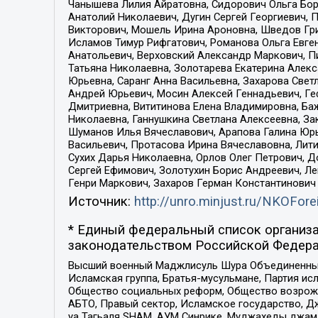
Чанышева Лилия Айратовна, Сидорович Ольга Бори
Анатолий Николаевич, Дугин Сергей Георгиевич, 
Викторович, Мошель Ирина Ароновна, Шведов Гри
Исламов Тимур Рифгатович, Романова Ольга Евге
Анатольевич, Верховский Александр Маркович, П
Татьяна Николаевна, Золотарева Екатерина Алек
Юрьевна, Саранг Анна Васильевна, Захарова Свет
Андрей Юрьевич, Мосин Алексей Геннадьевич, Ге
Дмитриевна, Вититинова Елена Владимировна, Ба
Николаевна, Ганнушкина Светлана Алексеевна, За
Шуманов Илья Вячеславович, Арапова Галина Юрь
Васильевич, Протасова Ирина Вячеславовна, Лит
Сухих Дарья Николаевна, Орлов Олег Петрович, 
Сергей Ефимович, Золотухин Борис Андреевич, Л
Генри Маркович, Захаров Герман Константинович
Источник:
http://unro.minjust.ru/NKOFore
* Единый федеральный список организа
законодательством Российской Федера
Высший военный Маджлисуль Шура Объединенных с
Исламская группа, Братья-мусульмане, Партия ис
Общество социальных реформ, Общество возрожд
АБТО, Правый сектор, Исламское государство, Д
уа Тагьаля SHAM, АУМ Синрике, Муджахеды джама