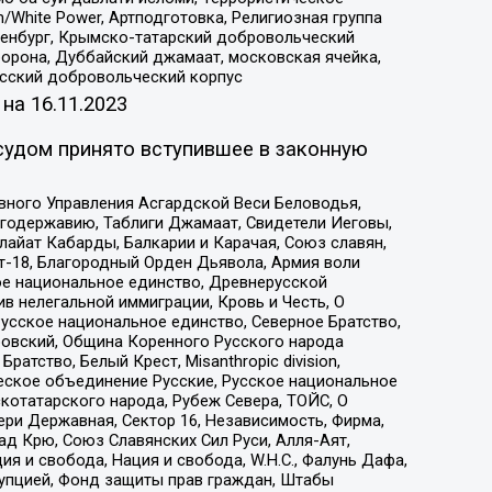
/White Power, Артподготовка, Религиозная группа
Оренбург, Крымско-татарский добровольческий
орона, Дуббайский джамаат, московская ячейка,
усский добровольческий корпус
 на
16.11.2023
судом принято вступившее в законную
вного Управления Асгардской Веси Беловодья,
годержавию, Таблиги Джамаат, Свидетели Иеговы,
айат Кабарды, Балкарии и Карачая, Союз славян,
т-18, Благородный Орден Дьявола, Армия воли
ое национальное единство, Древнерусской
 нелегальной иммиграции, Кровь и Честь, О
усское национальное единство, Северное Братство,
ровский, Община Коренного Русского народа
атство, Белый Крест, Misanthropic division,
еское объединение Русские, Русское национальное
котатарского народа, Рубеж Севера, ТОЙС, О
ри Державная, Сектор 16, Независимость, Фирма,
д Крю, Союз Славянских Сил Руси, Алля-Аят,
я и свобода, Нация и свобода, W.H.С., Фалунь Дафа,
рупцией, Фонд защиты прав граждан, Штабы