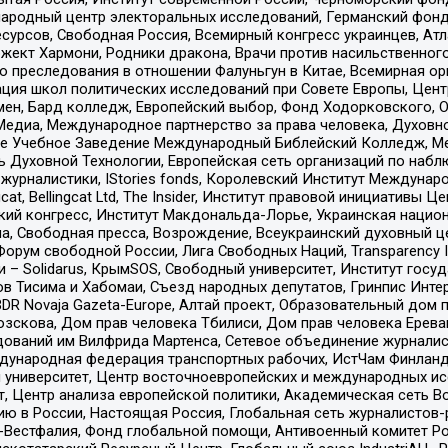
родный центр электоральных исследований, Германский фонд
рсов, Свободная Россия, Всемирный конгресс украинцев, Атла
ект Хармони, Родники дракона, Врачи против насильственного
ию преследования в отношении Фалуньгун в Китае, Всемирная о
ация школ политических исследований при Совете Европы, Цен
мен, Бард колледж, Европейский выбор, Фонд Ходорковского,
едиа, Международное партнерство за права человека, Духовно
ое Учебное Заведение Международный Библейский Колледж, М
ь Духовной Технологии, Европейская сеть организаций по наб
урналистики, IStories fonds, Королевский Институт Между
gcat, Bellingcat Ltd, The Insider, Институт правовой инициатив
инский конгресс, Институт Макдональда-Лорье, Украинская нац
, Свободная пресса, Возрождение, Всеукраинский духовный цен
орум свободной России, Лига Свободных Наций, Transparеncy I
– Solidarus, КрымSOS, Свободный университет, Институт госу
в Тисима и Хабомаи, Съезд народных депутатов, Гринпис Инте
DR Novaja Gazeta-Europe, Алтай проект, Образовательный дом 
зскова, Дом прав человека Тбилиси, Дом прав человека Ерева
едований им Вилфрида Мартенса, Сетевое объединение журнали
Международная федерация транспортных рабочих, ИстЧам Финлан
й университет, Центр восточноевропейских и международных и
, Центр анализа европейской политики, Академическая сеть Во
ю в России, Настоящая Россия, Глобальная сеть журналистов
естфалия, Фонд глобальной помощи, Антивоенный комитет России,