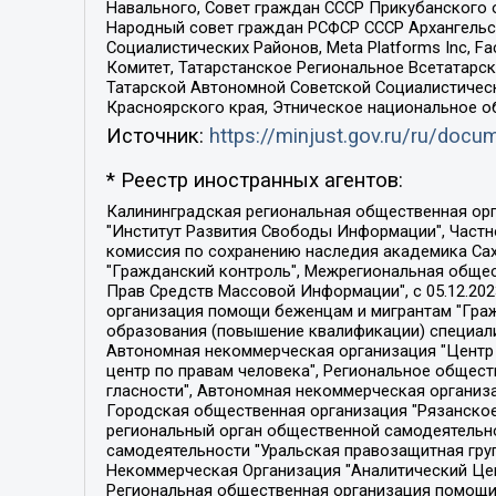
Навального, Совет граждан СССР Прикубанского 
Народный совет граждан РСФСР СССР Архангельск
Социалистических Районов, Meta Platforms Inc, 
Комитет, Татарстанское Региональное Всетатар
Татарской Автономной Советской Социалистическ
Красноярского края, Этническое национальное о
Источник:
https://minjust.gov.ru/ru/doc
* Реестр иностранных агентов:
Калининградская региональная общественная организация "Экозащита!-Женсовет", Фонд содействия защите прав и свобод граждан "Общественный вердикт", Фонд "Институт Развития Свободы Информации", Частное учреждение "Информационное агентство МЕМО. РУ", Региональная общественная организация "Общественная комиссия по сохранению наследия академика Сахарова", Фонд поддержки свободы прессы, Санкт-Петербургская общественная правозащитная организация "Гражданский контроль", Межрегиональная общественная организация "Информационно-просветительский центр "Мемориал", Региональный Фонд "Центр Защиты Прав Средств Массовой Информации", с 05.12.2023 Фонд "Центр Защиты Прав Средств массовой информации", Региональная общественная благотворительная организация помощи беженцам и мигрантам "Гражданское содействие", Негосударственное образовательное учреждение дополнительного профессионального образования (повышение квалификации) специалистов "АКАДЕМИЯ ПО ПРАВАМ ЧЕЛОВЕКА", Свердловская региональная общественная организация "Сутяжник", Автономная некоммерческая организация "Центр независимых социологических исследований", Союз общественных объединений "Российский исследовательский центр по правам человека", Региональное общественное учреждение научно-информационный центр "МЕМОРИАЛ", Некоммерческая организация "Фонд защиты гласности", Автономная некоммерческая организация "Институт прав человека", Городская общественная организация "Екатеринбургское общество "МЕМОРИАЛ", Городская общественная организация "Рязанское историко-просветительское и правозащитное общество "Мемориал" (Рязанский Мемориал), Челябинский региональный орган общественной самодеятельности – женское общественное объединение "Женщины Евразии", Челябинский региональный орган общественной самодеятельности "Уральская правозащитная группа", Фонд содействия защите здоровья и социальной справедливости имени Андрея Рылькова, Автономная Некоммерческая Организация "Аналитический Центр Юрия Левады", Автономная некоммерческая организация социальной поддержки населения "Проект Апрель", Региональная общественная организация помощи женщинам и детям, находящимся в кризисной ситуации "Информационно-методический центр "Анна", Фонд содействия развитию массовых коммуникаций и правовому просвещению "Так-так-Так", Фонд содействия устойчивому развитию "Серебряная тайга", Свердловский региональный общественный фонд социальных проектов "Новое время", "Idel.Реалии", Кавказ.Реалии, Крым.Реалии, Телеканал Настоящее Время, Татаро-башкирская служба Радио Свобода (Azatliq Radiosi), Радио Свободная Европа/Радио Свобода (PCE/PC), "Сибирь.Реалии", "Фактограф", Благотворительный фонд помощи осужденным и их семьям, Автономная некоммерческая организация "Институт глобализации и социальных движений", Фонд "В защиту прав заключенных", Частное учреждение "Центр поддержки и содействия развитию средств массовой информации", Пензенский региональный общественный благотворительный фонд "Гражданский союз", "Север.Реалии", Некоммерческая организация Фонд "Правовая инициатива", 