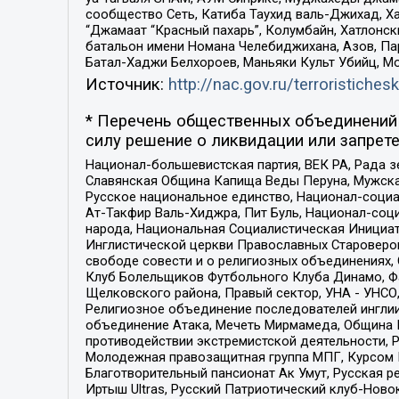
сообщество Сеть, Катиба Таухид валь-Джихад, Хай
“Джамаат “Красный пахарь”, Колумбайн, Хатлонск
батальон имени Номана Челебиджихана, Азов, Па
Батал-Хаджи Белхороев, Маньяки Культ Убийц, М
Источник:
http://nac.gov.ru/terroristichesk
* Перечень общественных объединений 
силу решение о ликвидации или запрете
Национал-большевистская партия, ВЕК РА, Рада 
Славянская Община Капища Веды Перуна, Мужская
Русское национальное единство, Национал-социа
Ат-Такфир Валь-Хиджра, Пит Буль, Национал-соц
народа, Национальная Социалистическая Инициат
Инглистической церкви Православных Староверов
свободе совести и о религиозных объединениях,
Клуб Болельщиков Футбольного Клуба Динамо, Фа
Щелковского района, Правый сектор, УНА - УНСО, У
Религиозное объединение последователей инглии
объединение Атака, Мечеть Мирмамеда, Община К
противодействии экстремистской деятельности, 
Молодежная правозащитная группа МПГ, Курсом П
Благотворительный пансионат Ак Умут, Русская ре
Иртыш Ultras, Русский Патриотический клуб-Нов