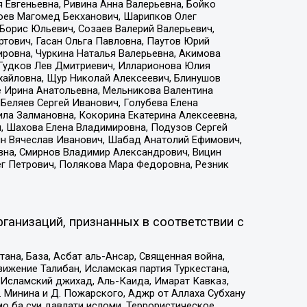
 Евгеньевна, Ривина Анна Валерьевна, Бойко
хоев Магомед Бекханович, Шарипков Олег
Борис Юльевич, Созаев Валерий Валерьевич,
тович, Гасан Ольга Павловна, Паутов Юрий
ровна, Чуркина Наталья Валерьевна, Акимова
 Гудков Лев Дмитриевич, Илларионова Юлия
ихайловна, Щур Николай Алексеевич, Блинушов
е Ирина Анатольевна, Мельникова Валентина
Беляев Сергей Иванович, Голубева Елена
ила Залмановна, Кокорина Екатерина Алексеевна,
, Шахова Елена Владимировна, Подузов Сергей
ин Вячеслав Иванович, Шабад Анатолий Ефимович,
вна, Смирнов Владимир Александрович, Вицин
ег Петрович, Полякова Мара Федоровна, Резник
ганизаций, признанных в соответствии с
на, База, Асбат аль-Ансар, Священная война,
ижение Талибан, Исламская партия Туркестана,
Исламский джихад, Аль-Каида, Имарат Кавказ,
 Минина и Д. Пожарского, Аджр от Аллаха Субхану
о ба суи давлати исломи, Террористическое