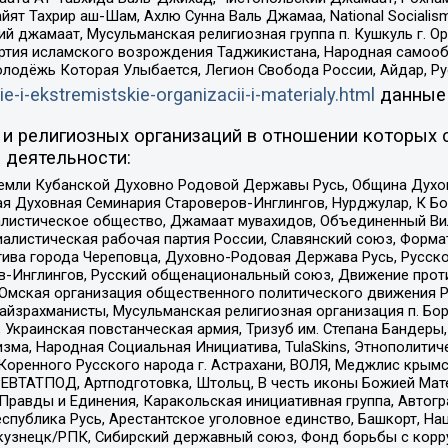
ят Тахрир аш-Шам, Ахлю Сунна Валь Джамаа, National Socialism
ий джамаат, Мусульманская религиозная группа п. Кушкуль г. 
ртия исламского возрождения Таджикистана, Народная самооб
олодёжь Которая Улыбается, Легион Свобода России, Айдар, Р
ie-i-ekstremistskie-organizacii-i-materialy.html
данные
и религиозных организаций в отношении которых 
 деятельности:
земли Кубанской Духовно Родовой Державы Русь, Община Духо
 Духовная Семинария Староверов-Инглингов, Нурджулар, К Бо
листическое общество, Джамаат мувахидов, Объединенный Вил
иалистическая рабочая партия России, Славянский союз, Форма
ива города Череповца, Духовно-Родовая Держава Русь, Русск
-Инглингов, Русский общенациональный союз, Движение против
 Омская организация общественного политического движения Р
йзрахманисты, Мусульманская религиозная организация п. Бо
краинская повстанческая армия, Тризуб им. Степана Бандеры, Бр
зма, Народная Социальная Инициатива, TulaSkins, Этнополитич
оренного Русского народа г. Астрахани, ВОЛЯ, Меджлис крымс
РЕВТАТПОД, Артподготовка, Штольц, В честь иконы Божией Мате
равды и Единения, Каракольская инициативная группа, Автогра
спублика Русь, Арестантское уголовное единство, Башкорт, Наци
окузнецк/РПК, Сибирский державный союз, Фонд борьбы с кор