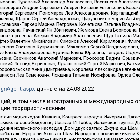
совна, Туровский Александр Алексеевич, Васильева Анастасия
Пивоваров Андрей Сергеевич, Аверин Виталий Евгеньевич, Бара
горий Сергеевич, Пономарев Лев Александрович, Каргалицкий 
ньевна, Щаров Сергей Алексадрович, Цирульников Борис Альбер
ислакова-Паркер Марина Петровна, Кочеткова Татьяна Владими
сандровна, Рачинский Ян Збигневич, Жемкова Елена Борисовна,
лана Сергеевна, Аверин Владимир Анатольевич, Щур Татьяна М
фтер Валентин Михайлович, Симонов Алексей Кириллович, Флиг
женова Светлана Куприяновна, Максимов Сергей Владимирович, 
кс Елена Владимировна, Буртина Елена Юрьевна, Гендель Людм
евна, Свечников Анатолий Мариевич, Прохоров Вадим Юрьевич
инский Леонид Борисович, Лукашевский Сергей Маркович, Бахм
Добровольская Анна Дмитриевна, Королева Александра Евгенье
евинсон Лев Семенович, Локшина Татьяна Иосифовна, Орлов Ол
ignAgent.aspx
данные на
24.03.2022
ций, в том числе иностранных и международных ор
ции террористическими:
ил моджахедов Кавказа, Конгресс народов Ичкерии и Дагеста
ламского освобождения, Лашкар-И-Тайба, Исламская группа, Дв
ения исламского наследия, Дом двух святых, Джунд аш-Шам, 
жабха аль-Нусра ли-Ахль аш-Шам, Народное ополчение имени К.
ата Ат-Тавхида Валь-Джихад, Чистопольский Джамаат, Рохнам