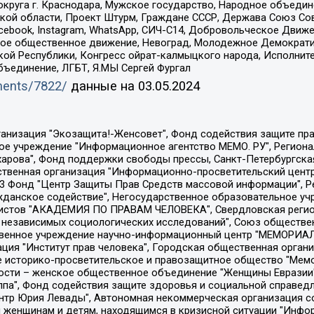
округа г. Краснодара, Мужское государство, Народное объедин
ой области, Проект Штурм, Граждане СССР, Держава Союз Сов
Facebook, Instagram, WhatsApp, СИЧ-С14, Добровольческое Движ
ское общественное движение, Невоград, Молодежное Демократ
ой Республики, Конгресс ойрат-калмыцкого народа, Исполнит
бъединение, ЛГБТ, Я.МЫ Сергей Фургал
uments/7822/
данные на
03.05.2024
Общество с ограниченной ответственностью "Радио Свободная Европа/Радио Свобода", Чешское информационное агентство "MEDIUM-ORIENT", Красноярская региональная общественная организация "Мы против СПИДа", Камалягин Денис Николаевич, Маркелов Сергей Евгеньевич, Пономарев Лев Александрович, Савицкая Людмила Алексеевна, Автономная некоммерческая организация "Центр по работе с проблемой насилия "НАСИЛИЮ.НЕТ", Межрегиональный профессиональный союз работников здравоохранения "Альянс врачей", Юридическое лицо, зарегистрированное в Латвийской Республике, SIA "Medusa Project" (регистрационный номер 40103797863, дата регистрации 10.06.2014), Некоммерческая организация "Фонд по борьбе с коррупцией", Автономная некоммерческая организация "Институт права и публичной политики", Баданин Роман Сергеевич, Гликин Максим Александрович, Железнова Мария Михайловна, Лукьянова Юлия Сергеевна, Маетная Елизавета Витальевна, Маняхин Петр Борисович, Чуракова Ольга Владимировна, Ярош Юлия Петровна, Юридическое лицо "The Insider SIA", зарегистрированное в Риге, Латвийская Республика (дата регистрации 26.06.2015), являющееся администратором доменного имени интернет-издания "The Insider SIA", https://theins.ru, Постернак Алексей Евгеньевич, Рубин Михаил Аркадьевич, Анин Роман Александрович, Юридическое лицо Istories fonds, зарегистрированное в Латвийской Республике (регистрационный номер 50008295751, дата регистрации 24.02.2020), Великовский Дмитрий Александрович, Долинина Ирина Николаевна, Мароховская Алеся Алексеевна, Шлейнов Роман Юрьевич, Шмагун Олеся Валентиновна, Общество с ограниченной ответственностью "Альтаир 2021", Общество с ограниченной ответственностью "Вега 2021", Общество с ограниченной ответственностью "Главный редактор 2021", Общество с ограниченной ответственностью "Ромашки монолит", Важенков Артем Валерьевич, Ивановская областная общественная организация "Центр гендерных исследований", Гурман Юрий Альбертович, Медиапроект "ОВД-Инфо", Егоров Владимир Владимирович, Жилинский Владимир Александрович, Общество с ограниченной ответственностью "ЗП", Иванова София Юрьевна, Карезина Инна Павловна, Кильтау Екатерина Викторовна, Петров Алексей Викторович, Пискунов Сергей Евгеньевич, Смирнов Сергей Сергеевич, Тихонов Михаил Сергеевич, Общество с ограниченной ответственностью "ЖУРНАЛИСТ-ИНОСТРАННЫЙ АГЕНТ", Арапова Галина Юрьевна, Вольтская Татьяна Анатольевна, Американская компания "Mason G.E.S. Anonymous Foundation" (США), являющаяся владельцем интернет-издания https://mnews.world/, Компания "Stichting Bellingcat", зарегистрированная в Нидерландах (дата регистрации 11.07.2018), Захаров Андрей Вячеславович, Клепиковская Екатерина Дмитриевна, Общество с ограниченной ответственностью "МЕМО", Перл Роман Александрович, Симонов Евгений Алексеевич, Соловьева Елена Анатольевна, Сотников Даниил Владимирович, Сурначева Елизавета Дмитриевна, Автономная некоммерческая организация по защите прав человека и информированию населения "Якутия – Наше Мнение", Общество с ограниченной ответственностью "Москоу диджитал медиа", с 26.01.2023 Общество с ограниченной ответственностью "Чайка Белые сады", Ветошкина Валерия Валерьевна, Заговора Максим Александрович, Межрегиональное общественное движение "Российская ЛГБТ - сеть", Оленичев Максим Владимирович, Павлов Иван Юрьевич, Скворцова Елена Сергеевна, Общество с ограниченной ответственностью "Как бы инагент", Кочетков Игорь Викторович, Общество с ограниченной ответственностью "Честные выборы", Еланчик Олег Александрович, Общество с ограниченной ответственностью "Нобелевский призыв", Гималова Регина Эмилевна, Григорьев Андрей Валерьевич, Григорьева Алина Александровна, Ассоциация по содействию защите прав призывников, альтернативнослужащих и военнослужащих "Правозащитная группа "Гражданин.Армия.Право", Хисамова Регина Фаритовна, Автономная некоммерческая организация по реализа