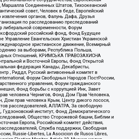
 Маршалла Соединенных Штатов, Тихоокеанский
нтический совет, Человек в беде, Европейский
 извлечения органов, Фалунь Дафа, Друзья
рганизация по расследованию преследований
тр либеральной современности, Форум
 Оксфордский российский фонд, Фонд Будущее
е Управление Евангельских Христиан Украинской
еждународное христианское движение, Всемирный
людению за выборами, Республика Польша,
народных Отношений, КРИМСЬКА ПРАВОЗАХИСНА
ы Центральной и Восточной Европы, Фонд Открытой
иональная федерация Канады, Декабристы,
тр , Риддл, Русский антивоенный комитет в
nternational, Форум Свободных Народов ПостРоссии,
дарственного управления, Форум гражданского
рнешнл, Фонд борьбы с коррупцией Инк, Завет
прав человека Чернигов, Фонд Дом Прав Человека,
н, Дом прав человека Крым, Центр дикого лосося,
стов расследователей, АЛЛАТРА, За свободную
д, Гудзоновский институт, Фонд Демократического
сследований, Общество Сторожевой башни, Библии и
сточная Европа, Российский комитет действия,
-расследователей, Служба поддержки, Свободная
 Russie-Libertes, La Asocicion de Rusos Libres,