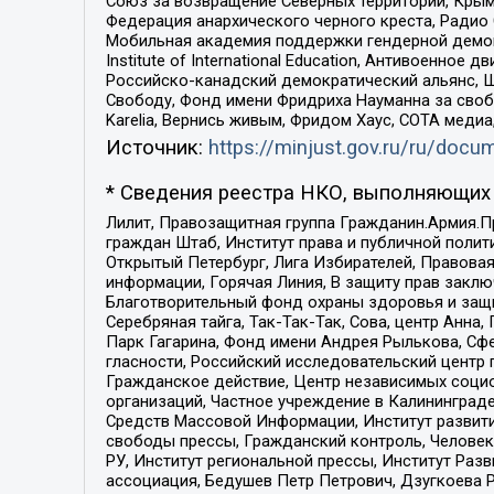
Союз за возвращение Северных территорий, Крымско
Федерация анархического черного креста, Радио
Мобильная академия поддержки гендерной демократи
Institute of International Education, Антивоенн
Российско-канадский демократический альянс, 
Свободу, Фонд имени Фридриха Науманна за свобо
Karelia, Вернись живым, Фридом Хаус, СОТА меди
Источник:
https://minjust.gov.ru/ru/doc
* Сведения реестра НКО, выполняющих 
Лилит, Правозащитная группа Гражданин.Армия.П
граждан Штаб, Институт права и публичной поли
Открытый Петербург, Лига Избирателей, Правова
информации, Горячая Линия, В защиту прав закл
Благотворительный фонд охраны здоровья и защи
Серебряная тайга, Так-Так-Так, Сова, центр Анн
Парк Гагарина, Фонд имени Андрея Рылькова, Сф
гласности, Российский исследовательский центр 
Гражданское действие, Центр независимых соци
организаций, Частное учреждение в Калининград
Средств Массовой Информации, Институт развити
свободы прессы, Гражданский контроль, Человек
РУ, Институт региональной прессы, Институт Ра
ассоциация, Бедушев Петр Петрович, Дзугкоева 