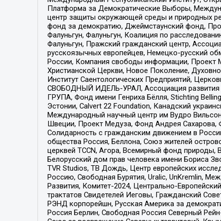
Платформа за Демократические Выборы, Междуна
центр защиты окружающей среды и природных ресу
фонд за демократию, Джеймстаунский фонд, Прож
Фалуньгун, Фалуньгун, Коалиция по расследован
Фалуньгун, Пражский гражданский центр, Ассоци
русскоязычных европейцев, Немецко-русский об
России, Компания свободы информации, Проект М
Христианской Церкви, Новое Поколение, Духовн
Институт Саентологических Предприятий, Церков
СВОБОДНЫЙ ИДЕЛЬ-УРАЛ, Ассоциация развития ж
ГРУПА, Фонд имени Генриха Бёлля, Stichting Bellin
Эстонии, Calvert 22 Foundation, Канадский укра
Международный научный центр им Вудро Вильсона
Швеции, Проект Медуза, Фонд Андрея Сахарова, Ф
Солидарность с гражданским движением в России 
общества Россия, Беллона, Союз жителей острово
церквей TCCN, Агора, Всемирный фонд природы, B
Белорусский дом прав человека имени Бориса Зво
TVR Studios, ТВ Дождь, Центр европейских иссл
Россию, Свободная Бурятия, Uralic, UnKremlin, 
Развития, Комитет-2024, Центрально-Европейски
трактатов Свидетелей Иеговы, Гражданский Совет
РЭНД корпорейшн, Русская Америка за демократи
Россия Берлин, Свободная Россия Северный Рейн-В