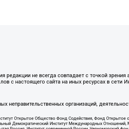
 редакции не всегда совпадает с точкой зрения а
ов с настоящего сайта на иных ресурсах в сети И
ых неправительственных организаций, деятельнос
ститут Открытое Общество Фонд Содействия, Фонд Открытое 
альный Демократический Институт Международных Отношений,
тая Россия, Институт современной России, Черноморский фонд