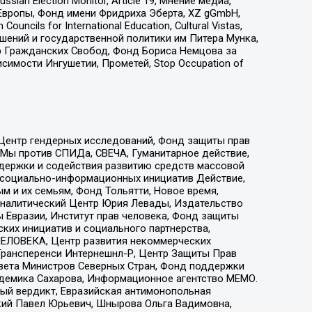
an Election Monitor, Article 19, Мнение медиа,
Европы, Фонд имени Фридриха Эберта, XZ gGmbH,
ls for International Education, Cultural Vistas,
ошений и государственной политики им Питера Мунка,
 Гражданских Свобод, Фонд Бориса Немцова за
имости Ингушетии, Прометей, Stop Occupation of
 Центр гендерных исследований, Фонд защиты прав
 Мы против СПИДа, СВЕЧА, Гуманитарное действие,
ддержки и содействия развитию средств массовой
р социально-информационных инициатив Действие,
 и их семьям, Фонд Тольятти, Новое время,
, Аналитический Центр Юрия Левады, Издательство
 Евразии, Институт прав человека, Фонд защиты
ких инициатив и социального партнерства,
ЕЛОВЕКА, Центр развития некоммерческих
 Трансперенси Интернешнл-Р, Центр Защиты Прав
овета Министров Северных Стран, Фонд поддержки
адемика Сахарова, Информационное агентство МЕМО.
ый вердикт, Евразийская антимонопольная
кий Павел Юрьевич, Шнырова Ольга Вадимовна,