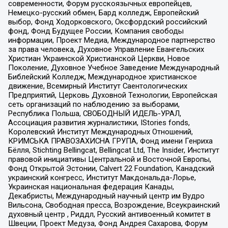
современности, Форум русскоязычных европейцев,
Немецко-русский обмен, Бард колледж, Европейский
выбор, Фонд Ходорковского, Оксфордский российский
фонд, Фонд Будущее России, Компания свободы
информации, Проект Медиа, Международное партнерство
за права человека, Духовное Управление Евангельских
Христиан Украинской Христианской Церкви, Новое
Поколение, Духовное Учебное Заведение Международный
Библейский Колледж, Международное христианское
движение, Всемирный Институт Саентологических
Предприятий, Церковь Духовной Технологии, Европейская
сеть организаций по наблюдению за выборами,
Республика Польша, СВОБОДНЫЙ ИДЕЛЬ-УРАЛ,
Ассоциация развития журналистики, IStories fonds,
Королевский Институт Международных Отношений,
КРИМСЬКА ПРАВОЗАХИСНА ГРУПА, Фонд имени Генриха
Бёлля, Stichting Bellingcat, Bellingcat Ltd, The Insider, Институт
правовой инициативы Центральной и Восточной Европы,
Фонд Открытой Эстонии, Calvert 22 Foundation, Канадский
украинский конгресс, Институт Макдональда-Лорье,
Украинская национальная федерация Канады,
Декабристы, Международный научный центр им Вудро
Вильсона, Свободная пресса, Возрождение, Всеукраинский
духовный центр , Риддл, Русский антивоенный комитет в
Швеции, Проект Медуза, Фонд Андрея Сахарова, Форум