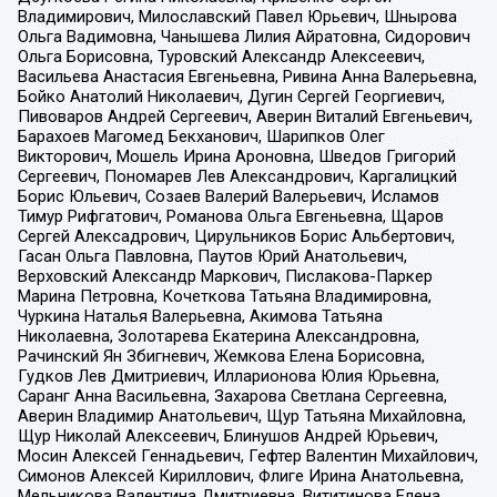
Владимирович, Милославский Павел Юрьевич, Шнырова
Ольга Вадимовна, Чанышева Лилия Айратовна, Сидорович
Ольга Борисовна, Туровский Александр Алексеевич,
Васильева Анастасия Евгеньевна, Ривина Анна Валерьевна,
Бойко Анатолий Николаевич, Дугин Сергей Георгиевич,
Пивоваров Андрей Сергеевич, Аверин Виталий Евгеньевич,
Барахоев Магомед Бекханович, Шарипков Олег
Викторович, Мошель Ирина Ароновна, Шведов Григорий
Сергеевич, Пономарев Лев Александрович, Каргалицкий
Борис Юльевич, Созаев Валерий Валерьевич, Исламов
Тимур Рифгатович, Романова Ольга Евгеньевна, Щаров
Сергей Алексадрович, Цирульников Борис Альбертович,
Гасан Ольга Павловна, Паутов Юрий Анатольевич,
Верховский Александр Маркович, Пислакова-Паркер
Марина Петровна, Кочеткова Татьяна Владимировна,
Чуркина Наталья Валерьевна, Акимова Татьяна
Николаевна, Золотарева Екатерина Александровна,
Рачинский Ян Збигневич, Жемкова Елена Борисовна,
Гудков Лев Дмитриевич, Илларионова Юлия Юрьевна,
Саранг Анна Васильевна, Захарова Светлана Сергеевна,
Аверин Владимир Анатольевич, Щур Татьяна Михайловна,
Щур Николай Алексеевич, Блинушов Андрей Юрьевич,
Мосин Алексей Геннадьевич, Гефтер Валентин Михайлович,
Симонов Алексей Кириллович, Флиге Ирина Анатольевна,
Мельникова Валентина Дмитриевна, Вититинова Елена