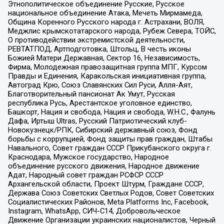
Этнополитическое объединение Русские, Русское
национальное объединение Атака, Мечеть Мирмамеда,
Община Коренного Русского народа г. Астрахани, ВОЛЯ,
Меджлис крымскотатарского народа, Рубеж Севера, ТОЙС,
О противодействии экстремистской деятельности,
РЕВТАТПОД, Артподготовка, Штольц, В честь иконы
Божией Матери Державная, Сектор 16, Независимость,
Фирма, Молодежная правозащитная группа МПГ, Курсом
Правды и Единения, Каракольская инициативная группа,
Автоград Крю, Союз Славянских Сил Руси, Алля-Аят,
Благотворительный пансионат Ак Умут, Русская
республика Русь, Арестантское уголовное единство,
Башкорт, Нация и свобода, Нация и свобода, W.H.С., Фалунь
Дафа, Иртыш Ultras, Русский Патриотический клуб-
Новокузнецк/РПК, Сибирский державный союз, Фонд
борьбы с коррупцией, Фонд защиты прав граждан, Штабы
Навального, Совет граждан СССР Прикубанского округа г.
Краснодара, Мужское государство, Народное
объединение русского движения, Народное движение
Адат, Народный совет граждан РСФСР СССР
Архангельской области, Проект Штурм, Граждане СССР,
Держава Союз Советских Светлых Родов, Совет Советских
Социалистических Районов, Meta Platforms Inc, Facebook,
Instagram, WhatsApp, СИЧ-С14, Добровольческое
Движение Организации украинских националистов, Черный