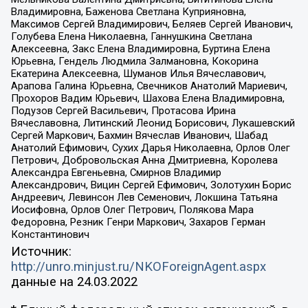
Владимировна, Баженова Светлана Куприяновна,
Максимов Сергей Владимирович, Беляев Сергей Иванович,
Голубева Елена Николаевна, Ганнушкина Светлана
Алексеевна, Закс Елена Владимировна, Буртина Елена
Юрьевна, Гендель Людмила Залмановна, Кокорина
Екатерина Алексеевна, Шуманов Илья Вячеславович,
Арапова Галина Юрьевна, Свечников Анатолий Мариевич,
Прохоров Вадим Юрьевич, Шахова Елена Владимировна,
Подузов Сергей Васильевич, Протасова Ирина
Вячеславовна, Литинский Леонид Борисович, Лукашевский
Сергей Маркович, Бахмин Вячеслав Иванович, Шабад
Анатолий Ефимович, Сухих Дарья Николаевна, Орлов Олег
Петрович, Добровольская Анна Дмитриевна, Королева
Александра Евгеньевна, Смирнов Владимир
Александрович, Вицин Сергей Ефимович, Золотухин Борис
Андреевич, Левинсон Лев Семенович, Локшина Татьяна
Иосифовна, Орлов Олег Петрович, Полякова Мара
Федоровна, Резник Генри Маркович, Захаров Герман
Константинович
Источник:
http://unro.minjust.ru/NKOForeignAgent.aspx
данные на
24.03.2022