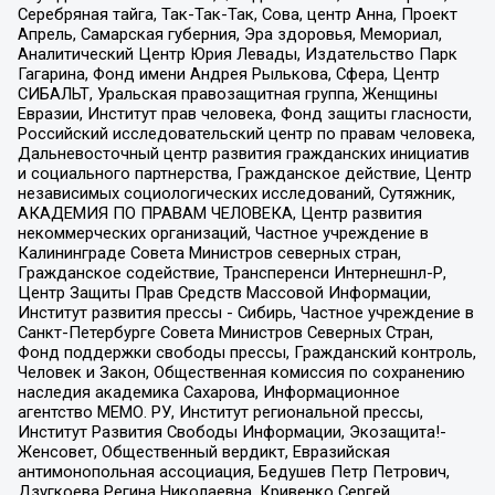
Серебряная тайга, Так-Так-Так, Сова, центр Анна, Проект
Апрель, Самарская губерния, Эра здоровья, Мемориал,
Аналитический Центр Юрия Левады, Издательство Парк
Гагарина, Фонд имени Андрея Рылькова, Сфера, Центр
СИБАЛЬТ, Уральская правозащитная группа, Женщины
Евразии, Институт прав человека, Фонд защиты гласности,
Российский исследовательский центр по правам человека,
Дальневосточный центр развития гражданских инициатив
и социального партнерства, Гражданское действие, Центр
независимых социологических исследований, Сутяжник,
АКАДЕМИЯ ПО ПРАВАМ ЧЕЛОВЕКА, Центр развития
некоммерческих организаций, Частное учреждение в
Калининграде Совета Министров северных стран,
Гражданское содействие, Трансперенси Интернешнл-Р,
Центр Защиты Прав Средств Массовой Информации,
Институт развития прессы - Сибирь, Частное учреждение в
Санкт-Петербурге Совета Министров Северных Стран,
Фонд поддержки свободы прессы, Гражданский контроль,
Человек и Закон, Общественная комиссия по сохранению
наследия академика Сахарова, Информационное
агентство МЕМО. РУ, Институт региональной прессы,
Институт Развития Свободы Информации, Экозащита!-
Женсовет, Общественный вердикт, Евразийская
антимонопольная ассоциация, Бедушев Петр Петрович,
Дзугкоева Регина Николаевна, Кривенко Сергей