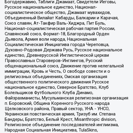
Богодержавию, Таблиги Джамаат, Свидетели Иеговы,
Русское национальное единство, Национал-
социалистическое общество, Джамаат мувахидов,
Объединенный Вилайат Кабарды, Балкарии и Карачая,
Союз славян, Ат-Такфир Валь-Хиджра, Пит Буль,
Национал-социалистическая рабочая партия России,
Славянский союз, Формат-18, Благородный Орден
Дьявола, Армия воли народа, Национальная
Социалистическая Инициатива города Череповца,
Духовно-Родовая Держава Русь, Русское национальное
единство, Древнерусской Инглистической церкви
Православных Староверов-Инглингов, Русский
общенациональный союз, Движение против нелегальной
иммиграции, Кровь и Честь, О свободе совести и о
религиозных объединениях, Омская организация
общественного политического движения Русское
национальное единство, Северное Братство, Клуб
Болельщиков Футбольного Клуба Динамо,
Файзрахманисты, Мусульманская религиозная организация
п. Боровский, Община Коренного Русского народа
Щелковского района, Правый сектор, УНА - УНСО,
Украинская повстанческая армия, Тризуб им. Степана
Бандеры, Братство, Белый Крест, Misanthropic division,
Религиозное объединение последователей инглиизма,
Народная Социальная Инициатива, TulaSkins,