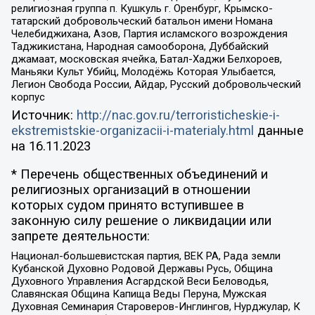
религиозная группа п. Кушкуль г. Оренбург, Крымско-
татарский добровольческий батальон имени Номана
Челебиджихана, Азов, Партия исламского возрождения
Таджикистана, Народная самооборона, Дуббайский
джамаат, московская ячейка, Батал-Хаджи Белхороев,
Маньяки Культ Убийц, Молодёжь Которая Улыбается,
Легион Свобода России, Айдар, Русский добровольческий
корпус
Источник:
http://nac.gov.ru/terroristicheskie-i-
ekstremistskie-organizacii-i-materialy.html
данные
на
16.11.2023
* Перечень общественных объединений и
религиозных организаций в отношении
которых судом принято вступившее в
законную силу решение о ликвидации или
запрете деятельности:
Национал-большевистская партия, ВЕК РА, Рада земли
Кубанской Духовно Родовой Державы Русь, Община
Духовного Управления Асгардской Веси Беловодья,
Славянская Община Капища Веды Перуна, Мужская
Духовная Семинария Староверов-Инглингов, Нурджулар, К