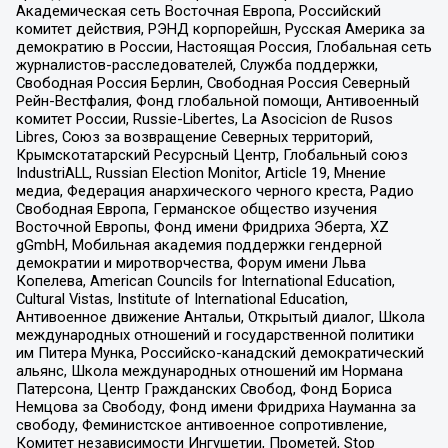
Академическая сеть Восточная Европа, Российский
комитет действия, РЭНД корпорейшн, Русская Америка за
демократию в России, Настоящая Россия, Глобальная сеть
журналистов-расследователей, Служба поддержки,
Свободная Россия Берлин, Свободная Россия Северный
Рейн-Вестфалия, Фонд глобальной помощи, Антивоенный
комитет России, Russie-Libertes, La Asocicion de Rusos
Libres, Союз за возвращение Северных территорий,
Крымскотатарский Ресурсный Центр, Глобальный союз
IndustriALL, Russian Election Monitor, Article 19, Мнение
медиа, Федерация анархического черного креста, Радио
Свободная Европа, Германское общество изучения
Восточной Европы, Фонд имени Фридриха Эберта, XZ
gGmbH, Мобильная академия поддержки гендерной
демократии и миротворчества, Форум имени Льва
Копелева, American Councils for International Education,
Cultural Vistas, Institute of International Education,
Антивоенное движение Антальи, Открытый диалог, Школа
международных отношений и государственной политики
им Питера Мунка, Российско-канадский демократический
альянс, Школа международных отношений им Нормана
Патерсона, Центр Гражданских Свобод, Фонд Бориса
Немцова за Свободу, Фонд имени Фридриха Науманна за
свободу, Феминистское антивоенное сопротивление,
Комитет независимости Ингушетии, Прометей, Stop