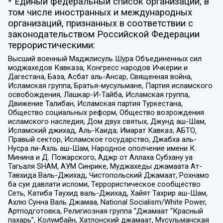
* Единый федеральный список организаций, в
том числе иностранных и международных
организаций, признанных в соответствии с
законодательством Российской Федерации
террористическими:
Высший военный Маджлисуль Шура Объединенных сил
моджахедов Кавказа, Конгресс народов Ичкерии и
Дагестана, База, Асбат аль-Ансар, Священная война,
Исламская группа, Братья-мусульмане, Партия исламского
освобождения, Лашкар-И-Тайба, Исламская группа,
Движение Талибан, Исламская партия Туркестана,
Общество социальных реформ, Общество возрождения
исламского наследия, Дом двух святых, Джунд аш-Шам,
Исламский джихад, Аль-Каида, Имарат Кавказ, АБТО,
Правый сектор, Исламское государство, Джабха аль-
Нусра ли-Ахль аш-Шам, Народное ополчение имени К.
Минина и Д. Пожарского, Аджр от Аллаха Субхану уа
Тагьаля SHAM, АУМ Синрике, Муджахеды джамаата Ат-
Тавхида Валь-Джихад, Чистопольский Джамаат, Рохнамо
ба суи давлати исломи, Террористическое сообщество
Сеть, Катиба Таухид валь-Джихад, Хайят Тахрир аш-Шам,
Ахлю Сунна Валь Джамаа, National Socialism/White Power,
Артподготовка, Религиозная группа “Джамаат “Красный
пахарь”, Колумбайн, Хатлонский джамаат, Мусульманская