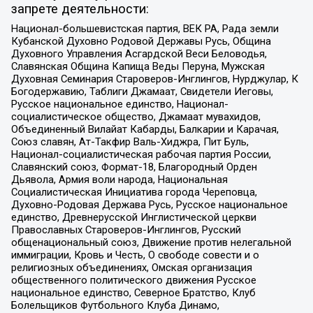
запрете деятельности:
Национал-большевистская партия, ВЕК РА, Рада земли
Кубанской Духовно Родовой Державы Русь, Община
Духовного Управления Асгардской Веси Беловодья,
Славянская Община Капища Веды Перуна, Мужская
Духовная Семинария Староверов-Инглингов, Нурджулар, К
Богодержавию, Таблиги Джамаат, Свидетели Иеговы,
Русское национальное единство, Национал-
социалистическое общество, Джамаат мувахидов,
Объединенный Вилайат Кабарды, Балкарии и Карачая,
Союз славян, Ат-Такфир Валь-Хиджра, Пит Буль,
Национал-социалистическая рабочая партия России,
Славянский союз, Формат-18, Благородный Орден
Дьявола, Армия воли народа, Национальная
Социалистическая Инициатива города Череповца,
Духовно-Родовая Держава Русь, Русское национальное
единство, Древнерусской Инглистической церкви
Православных Староверов-Инглингов, Русский
общенациональный союз, Движение против нелегальной
иммиграции, Кровь и Честь, О свободе совести и о
религиозных объединениях, Омская организация
общественного политического движения Русское
национальное единство, Северное Братство, Клуб
Болельщиков Футбольного Клуба Динамо,