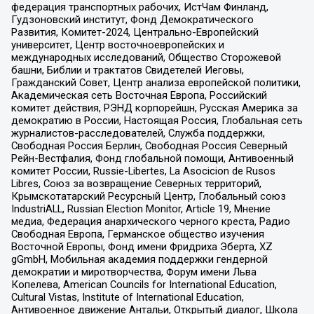
федерация транспортных рабочих, ИстЧам Финланд,
Гудзоновский институт, Фонд Демократического
Развития, Комитет-2024, Центрально-Европейский
университет, Центр восточноевропейских и
международных исследований, Общество Сторожевой
башни, Библии и трактатов Свидетелей Иеговы,
Гражданский Совет, Центр анализа европейской политики,
Академическая сеть Восточная Европа, Российский
комитет действия, РЭНД корпорейшн, Русская Америка за
демократию в России, Настоящая Россия, Глобальная сеть
журналистов-расследователей, Служба поддержки,
Свободная Россия Берлин, Свободная Россия Северный
Рейн-Вестфалия, Фонд глобальной помощи, Антивоенный
комитет России, Russie-Libertes, La Asocicion de Rusos
Libres, Союз за возвращение Северных территорий,
Крымскотатарский Ресурсный Центр, Глобальный союз
IndustriALL, Russian Election Monitor, Article 19, Мнение
медиа, Федерация анархического черного креста, Радио
Свободная Европа, Германское общество изучения
Восточной Европы, Фонд имени Фридриха Эберта, XZ
gGmbH, Мобильная академия поддержки гендерной
демократии и миротворчества, Форум имени Льва
Копелева, American Councils for International Education,
Cultural Vistas, Institute of International Education,
Антивоенное движение Антальи, Открытый диалог, Школа