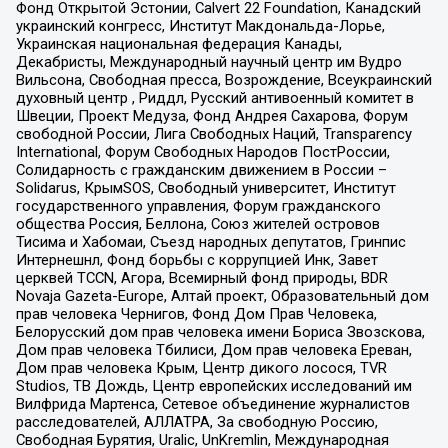
Фонд Открытой Эстонии, Calvert 22 Foundation, Канадский
украинский конгресс, Институт Макдональда-Лорье,
Украинская национальная федерация Канады,
Декабристы, Международный научный центр им Вудро
Вильсона, Свободная пресса, Возрождение, Всеукраинский
духовный центр , Риддл, Русский антивоенный комитет в
Швеции, Проект Медуза, Фонд Андрея Сахарова, Форум
свободной России, Лига Свободных Наций, Transparеncy
International, Форум Свободных Народов ПостРоссии,
Солидарность с гражданским движением в России –
Solidarus, КрымSOS, Свободный университет, Институт
государственного управления, Форум гражданского
общества Россия, Беллона, Союз жителей островов
Тисима и Хабомаи, Съезд народных депутатов, Гринпис
Интернешнл, Фонд борьбы с коррупцией Инк, Завет
церквей TCCN, Агора, Всемирный фонд природы, BDR
Novaja Gazeta-Europe, Алтай проект, Образовательный дом
прав человека Чернигов, Фонд Дом Прав Человека,
Белорусский дом прав человека имени Бориса Звозскова,
Дом прав человека Тбилиси, Дом прав человека Ереван,
Дом прав человека Крым, Центр дикого лосося, TVR
Studios, ТВ Дождь, Центр европейских исследований им
Вилфрида Мартенса, Сетевое объединение журналистов
расследователей, АЛЛАТРА, За свободную Россию,
Свободная Бурятия, Uralic, UnKremlin, Международная