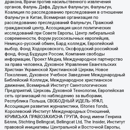
дракона, Врачи против насильственного извлечения
органов, Фалунь Дафа, Друзья Фалуньгун, Фалуньгун,
Коалиция по расследованию преследования в отношении
Фалуньгун в Китае, Всемирная организация по
расследованию преследований Фалуньгун, Пражский
гражданский центр, Ассоциация школ политических
исследований при Совете Европы, Центр либеральной
современности, Форум русскоязычных европейцев,
Немецко-русский обмен, Бард колледж, Европейский
выбор, Фонд Ходорковского, Оксфордский российский
фонд, Фонд Будущее России, Компания свободы
информации, Проект Медиа, Международное партнерство
за права человека, Духовное Управление Евангельских
Христиан Украинской Христианской Церкви, Новое
Поколение, Духовное Учебное Заведение Международный
Библейский Колледж, Международное христианское
движение, Всемирный Институт Саентологических
Предприятий, Церковь Духовной Технологии, Европейская
сеть организаций по наблюдению за выборами,
Республика Польша, СВОБОДНЫЙ ИДЕЛЬ-УРАЛ,
Ассоциация развития журналистики, IStories fonds,
Королевский Институт Международных Отношений,
КРИМСЬКА ПРАВОЗАХИСНА ГРУПА, Фонд имени Генриха
Бёлля, Stichting Bellingcat, Bellingcat Ltd, The Insider, Институт
правовой инициативы Центральной и Восточной Европы,