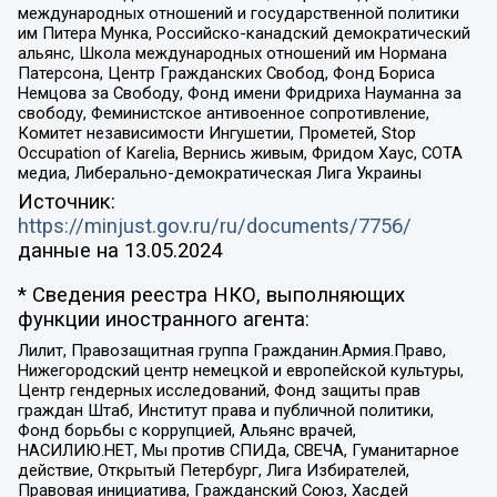
международных отношений и государственной политики
им Питера Мунка, Российско-канадский демократический
альянс, Школа международных отношений им Нормана
Патерсона, Центр Гражданских Свобод, Фонд Бориса
Немцова за Свободу, Фонд имени Фридриха Науманна за
свободу, Феминистское антивоенное сопротивление,
Комитет независимости Ингушетии, Прометей, Stop
Occupation of Karelia, Вернись живым, Фридом Хаус, СОТА
медиа, Либерально-демократическая Лига Украины
Источник:
https://minjust.gov.ru/ru/documents/7756/
данные на
13.05.2024
* Сведения реестра НКО, выполняющих
функции иностранного агента:
Лилит, Правозащитная группа Гражданин.Армия.Право,
Нижегородский центр немецкой и европейской культуры,
Центр гендерных исследований, Фонд защиты прав
граждан Штаб, Институт права и публичной политики,
Фонд борьбы с коррупцией, Альянс врачей,
НАСИЛИЮ.НЕТ, Мы против СПИДа, СВЕЧА, Гуманитарное
действие, Открытый Петербург, Лига Избирателей,
Правовая инициатива, Гражданский Союз, Хасдей