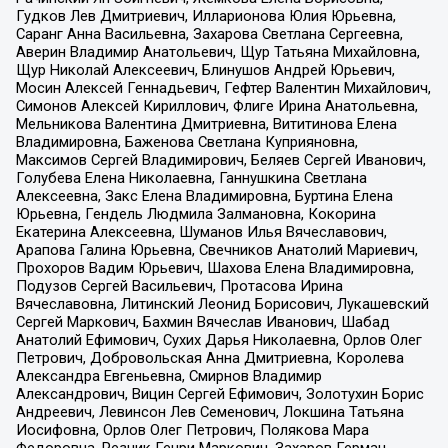
Гудков Лев Дмитриевич, Илларионова Юлия Юрьевна,
Саранг Анна Васильевна, Захарова Светлана Сергеевна,
Аверин Владимир Анатольевич, Щур Татьяна Михайловна,
Щур Николай Алексеевич, Блинушов Андрей Юрьевич,
Мосин Алексей Геннадьевич, Гефтер Валентин Михайлович,
Симонов Алексей Кириллович, Флиге Ирина Анатольевна,
Мельникова Валентина Дмитриевна, Вититинова Елена
Владимировна, Баженова Светлана Куприяновна,
Максимов Сергей Владимирович, Беляев Сергей Иванович,
Голубева Елена Николаевна, Ганнушкина Светлана
Алексеевна, Закс Елена Владимировна, Буртина Елена
Юрьевна, Гендель Людмила Залмановна, Кокорина
Екатерина Алексеевна, Шуманов Илья Вячеславович,
Арапова Галина Юрьевна, Свечников Анатолий Мариевич,
Прохоров Вадим Юрьевич, Шахова Елена Владимировна,
Подузов Сергей Васильевич, Протасова Ирина
Вячеславовна, Литинский Леонид Борисович, Лукашевский
Сергей Маркович, Бахмин Вячеслав Иванович, Шабад
Анатолий Ефимович, Сухих Дарья Николаевна, Орлов Олег
Петрович, Добровольская Анна Дмитриевна, Королева
Александра Евгеньевна, Смирнов Владимир
Александрович, Вицин Сергей Ефимович, Золотухин Борис
Андреевич, Левинсон Лев Семенович, Локшина Татьяна
Иосифовна, Орлов Олег Петрович, Полякова Мара
Федоровна, Резник Генри Маркович, Захаров Герман