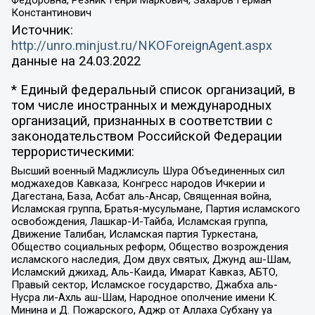
Константинович
Источник:
http://unro.minjust.ru/NKOForeignAgent.aspx
данные на
24.03.2022
* Единый федеральный список организаций, в
том числе иностранных и международных
организаций, признанных в соответствии с
законодательством Российской Федерации
террористическими:
Высший военный Маджлисуль Шура Объединенных сил
моджахедов Кавказа, Конгресс народов Ичкерии и
Дагестана, База, Асбат аль-Ансар, Священная война,
Исламская группа, Братья-мусульмане, Партия исламского
освобождения, Лашкар-И-Тайба, Исламская группа,
Движение Талибан, Исламская партия Туркестана,
Общество социальных реформ, Общество возрождения
исламского наследия, Дом двух святых, Джунд аш-Шам,
Исламский джихад, Аль-Каида, Имарат Кавказ, АБТО,
Правый сектор, Исламское государство, Джабха аль-
Нусра ли-Ахль аш-Шам, Народное ополчение имени К.
Минина и Д. Пожарского, Аджр от Аллаха Субхану уа