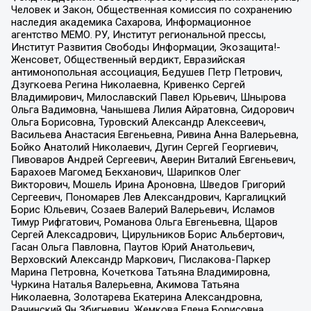
Человек и Закон, Общественная комиссия по сохранению
наследия академика Сахарова, Информационное
агентство МЕМО. РУ, Институт региональной прессы,
Институт Развития Свободы Информации, Экозащита!-
Женсовет, Общественный вердикт, Евразийская
антимонопольная ассоциация, Бедушев Петр Петрович,
Дзугкоева Регина Николаевна, Кривенко Сергей
Владимирович, Милославский Павел Юрьевич, Шнырова
Ольга Вадимовна, Чанышева Лилия Айратовна, Сидорович
Ольга Борисовна, Туровский Александр Алексеевич,
Васильева Анастасия Евгеньевна, Ривина Анна Валерьевна,
Бойко Анатолий Николаевич, Дугин Сергей Георгиевич,
Пивоваров Андрей Сергеевич, Аверин Виталий Евгеньевич,
Барахоев Магомед Бекханович, Шарипков Олег
Викторович, Мошель Ирина Ароновна, Шведов Григорий
Сергеевич, Пономарев Лев Александрович, Каргалицкий
Борис Юльевич, Созаев Валерий Валерьевич, Исламов
Тимур Рифгатович, Романова Ольга Евгеньевна, Щаров
Сергей Алексадрович, Цирульников Борис Альбертович,
Гасан Ольга Павловна, Паутов Юрий Анатольевич,
Верховский Александр Маркович, Пислакова-Паркер
Марина Петровна, Кочеткова Татьяна Владимировна,
Чуркина Наталья Валерьевна, Акимова Татьяна
Николаевна, Золотарева Екатерина Александровна,
Рачинский Ян Збигневич, Жемкова Елена Борисовна,