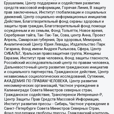
Ерушалаим, Центр поддержки и содействия развитию
средств массовой информации, Горячая Линия, В защиту
прав заключенных, Институт глобализации и социальных
движений, Центр социально-информационных инициатив
Действие, Благотворительный фонд охраны здоровья и
защиты прав граждан, Благотворительный фонд помощи
осужденным и их семьям, Фонд Тольятти, Новое время,
Серебряная тайга, Так-Так-Так, Сова, центр Анна, Проект
Апрель, Самарская губерния, Эра здоровья, Мемориал,
Аналитический Центр Юрия Левады, Издательство Парк
Гагарина, Фонд имени Андрея Рылькова, Сфера, Центр
СИБАЛЬТ, Уральская правозащитная группа, Женщины
Евразии, Институт прав человека, Фонд защиты гласности,
Российский исследовательский центр по правам человека,
Дальневосточный центр развития гражданских инициатив
и социального партнерства, Гражданское действие, Центр
независимых социологических исследований, Сутяжник,
АКАДЕМИЯ ПО ПРАВАМ ЧЕЛОВЕКА, Центр развития
некоммерческих организаций, Частное учреждение в
Калининграде Совета Министров северных стран,
Гражданское содействие, Трансперенси Интернешнл-Р,
Центр Защиты Прав Средств Массовой Информации,
Институт развития прессы - Сибирь, Частное учреждение в
Санкт-Петербурге Совета Министров Северных Стран,
Фонд поддержки свободы прессы, Гражданский контроль,