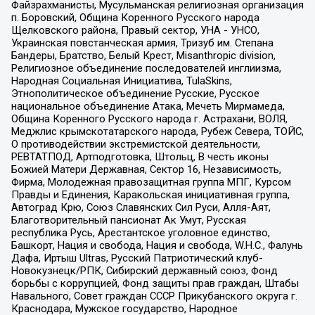
Файзрахманисты, Мусульманская религиозная организация
п. Боровский, Община Коренного Русского народа
Щелковского района, Правый сектор, УНА - УНСО,
Украинская повстанческая армия, Тризуб им. Степана
Бандеры, Братство, Белый Крест, Misanthropic division,
Религиозное объединение последователей инглиизма,
Народная Социальная Инициатива, TulaSkins,
Этнополитическое объединение Русские, Русское
национальное объединение Атака, Мечеть Мирмамеда,
Община Коренного Русского народа г. Астрахани, ВОЛЯ,
Меджлис крымскотатарского народа, Рубеж Севера, ТОЙС,
О противодействии экстремистской деятельности,
РЕВТАТПОД, Артподготовка, Штольц, В честь иконы
Божией Матери Державная, Сектор 16, Независимость,
Фирма, Молодежная правозащитная группа МПГ, Курсом
Правды и Единения, Каракольская инициативная группа,
Автоград Крю, Союз Славянских Сил Руси, Алля-Аят,
Благотворительный пансионат Ак Умут, Русская
республика Русь, Арестантское уголовное единство,
Башкорт, Нация и свобода, Нация и свобода, W.H.С., Фалунь
Дафа, Иртыш Ultras, Русский Патриотический клуб-
Новокузнецк/РПК, Сибирский державный союз, Фонд
борьбы с коррупцией, Фонд защиты прав граждан, Штабы
Навального, Совет граждан СССР Прикубанского округа г.
Краснодара, Мужское государство, Народное