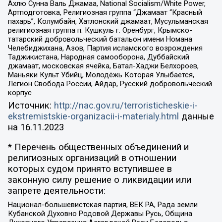
Ахлю Сунна Валь Джамаа, National Socialism/White Power,
Артподготовка, Религиозная группа “Джамаат “Красный
пахарь”, Колумбайн, Хатлонский джамаат, Мусульманская
религиозная группа п. Кушкуль г. Оренбург, Крымско-
татарский добровольческий батальон имени Номана
Челебиджихана, Азов, Партия исламского возрождения
Таджикистана, Народная самооборона, Дуббайский
джамаат, московская ячейка, Батал-Хаджи Белхороев,
Маньяки Культ Убийц, Молодёжь Которая Улыбается,
Легион Свобода России, Айдар, Русский добровольческий
корпус
Источник:
http://nac.gov.ru/terroristicheskie-i-
ekstremistskie-organizacii-i-materialy.html
данные
на
16.11.2023
* Перечень общественных объединений и
религиозных организаций в отношении
которых судом принято вступившее в
законную силу решение о ликвидации или
запрете деятельности:
Национал-большевистская партия, ВЕК РА, Рада земли
Кубанской Духовно Родовой Державы Русь, Община