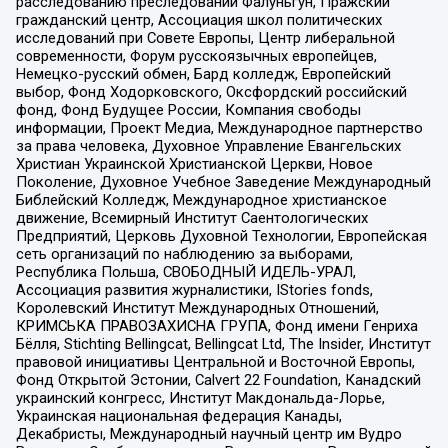
расследованию преследований Фалуньгун, Пражский
гражданский центр, Ассоциация школ политических
исследований при Совете Европы, Центр либеральной
современности, Форум русскоязычных европейцев,
Немецко-русский обмен, Бард колледж, Европейский
выбор, Фонд Ходорковского, Оксфордский российский
фонд, Фонд Будущее России, Компания свободы
информации, Проект Медиа, Международное партнерство
за права человека, Духовное Управление Евангельских
Христиан Украинской Христианской Церкви, Новое
Поколение, Духовное Учебное Заведение Международный
Библейский Колледж, Международное христианское
движение, Всемирный Институт Саентологических
Предприятий, Церковь Духовной Технологии, Европейская
сеть организаций по наблюдению за выборами,
Республика Польша, СВОБОДНЫЙ ИДЕЛЬ-УРАЛ,
Ассоциация развития журналистики, IStories fonds,
Королевский Институт Международных Отношений,
КРИМСЬКА ПРАВОЗАХИСНА ГРУПА, Фонд имени Генриха
Бёлля, Stichting Bellingcat, Bellingcat Ltd, The Insider, Институт
правовой инициативы Центральной и Восточной Европы,
Фонд Открытой Эстонии, Calvert 22 Foundation, Канадский
украинский конгресс, Институт Макдональда-Лорье,
Украинская национальная федерация Канады,
Декабристы, Международный научный центр им Вудро