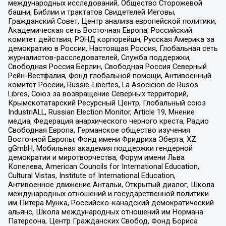
международных исследований, Общество Сторожевой
башни, Библии и трактатов Свидетелей Иеговы,
Гражданский Совет, Центр анализа европейской политики,
Академическая сеть Восточная Европа, Российский
комитет действия, РЭНД корпорейшн, Русская Америка за
демократию в России, Настоящая Россия, Глобальная сеть
журналистов-расследователей, Служба поддержки,
Свободная Россия Берлин, Свободная Россия Северный
Рейн-Вестфалия, Фонд глобальной помощи, Антивоенный
комитет России, Russie-Libertes, La Asocicion de Rusos
Libres, Союз за возвращение Северных территорий,
Крымскотатарский Ресурсный Центр, Глобальный союз
IndustriALL, Russian Election Monitor, Article 19, Мнение
медиа, Федерация анархического черного креста, Радио
Свободная Европа, Германское общество изучения
Восточной Европы, Фонд имени Фридриха Эберта, XZ
gGmbH, Мобильная академия поддержки гендерной
демократии и миротворчества, Форум имени Льва
Копелева, American Councils for International Education,
Cultural Vistas, Institute of International Education,
Антивоенное движение Антальи, Открытый диалог, Школа
международных отношений и государственной политики
им Питера Мунка, Российско-канадский демократический
альянс, Школа международных отношений им Нормана
Патерсона, Центр Гражданских Свобод, Фонд Бориса