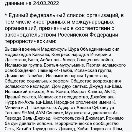
данные на
24.03.2022
* Единый федеральный список организаций, в
том числе иностранных и международных
организаций, признанных в соответствии с
законодательством Российской Федерации
террористическими:
Высший военный Маджлисуль Шура Объединенных сил
моджахедов Кавказа, Конгресс народов Ичкерии и
Дагестана, База, Асбат аль-Ансар, Священная война,
Исламская группа, Братья-мусульмане, Партия исламского
освобождения, Лашкар-И-Тайба, Исламская группа,
Движение Талибан, Исламская партия Туркестана,
Общество социальных реформ, Общество возрождения
исламского наследия, Дом двух святых, Джунд аш-Шам,
Исламский джихад, Аль-Каида, Имарат Кавказ, АБТО,
Правый сектор, Исламское государство, Джабха аль-
Нусра ли-Ахль аш-Шам, Народное ополчение имени К.
Минина и Д. Пожарского, Аджр от Аллаха Субхану уа
Тагьаля SHAM, АУМ Синрике, Муджахеды джамаата Ат-
Тавхида Валь-Джихад, Чистопольский Джамаат, Рохнамо
ба суи давлати исломи, Террористическое сообщество
Сеть, Катиба Таухид валь-Джихад, Хайят Тахрир аш-Шам,