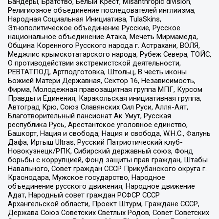
Бандеры, Братство, Белый Крест, Misanthropic division,
Религиозное объединение последователей инглиизма,
Народная Социальная Инициатива, TulaSkins,
Этнополитическое объединение Русские, Русское
национальное объединение Атака, Мечеть Мирмамеда,
Община Коренного Русского народа г. Астрахани, ВОЛЯ,
Меджлис крымскотатарского народа, Рубеж Севера, ТОЙС,
О противодействии экстремистской деятельности,
РЕВТАТПОД, Артподготовка, Штольц, В честь иконы
Божией Матери Державная, Сектор 16, Независимость,
Фирма, Молодежная правозащитная группа МПГ, Курсом
Правды и Единения, Каракольская инициативная группа,
Автоград Крю, Союз Славянских Сил Руси, Алля-Аят,
Благотворительный пансионат Ак Умут, Русская
республика Русь, Арестантское уголовное единство,
Башкорт, Нация и свобода, Нация и свобода, W.H.С., Фалунь
Дафа, Иртыш Ultras, Русский Патриотический клуб-
Новокузнецк/РПК, Сибирский державный союз, Фонд
борьбы с коррупцией, Фонд защиты прав граждан, Штабы
Навального, Совет граждан СССР Прикубанского округа г.
Краснодара, Мужское государство, Народное
объединение русского движения, Народное движение
Адат, Народный совет граждан РСФСР СССР
Архангельской области, Проект Штурм, Граждане СССР,
Держава Союз Советских Светлых Родов, Совет Советских