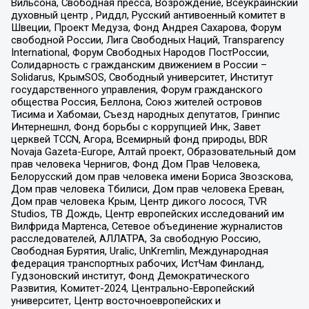
Вильсона, Свободная пресса, Возрождение, Всеукраинский
духовный центр , Риддл, Русский антивоенный комитет в
Швеции, Проект Медуза, Фонд Андрея Сахарова, Форум
свободной России, Лига Свободных Наций, Transparеncy
International, Форум Свободных Народов ПостРоссии,
Солидарность с гражданским движением в России –
Solidarus, КрымSOS, Свободный университет, Институт
государственного управления, Форум гражданского
общества Россия, Беллона, Союз жителей островов
Тисима и Хабомаи, Съезд народных депутатов, Гринпис
Интернешнл, Фонд борьбы с коррупцией Инк, Завет
церквей TCCN, Агора, Всемирный фонд природы, BDR
Novaja Gazeta-Europe, Алтай проект, Образовательный дом
прав человека Чернигов, Фонд Дом Прав Человека,
Белорусский дом прав человека имени Бориса Звозскова,
Дом прав человека Тбилиси, Дом прав человека Ереван,
Дом прав человека Крым, Центр дикого лосося, TVR
Studios, ТВ Дождь, Центр европейских исследований им
Вилфрида Мартенса, Сетевое объединение журналистов
расследователей, АЛЛАТРА, За свободную Россию,
Свободная Бурятия, Uralic, UnKremlin, Международная
федерация транспортных рабочих, ИстЧам Финланд,
Гудзоновский институт, Фонд Демократического
Развития, Комитет-2024, Центрально-Европейский
университет, Центр восточноевропейских и