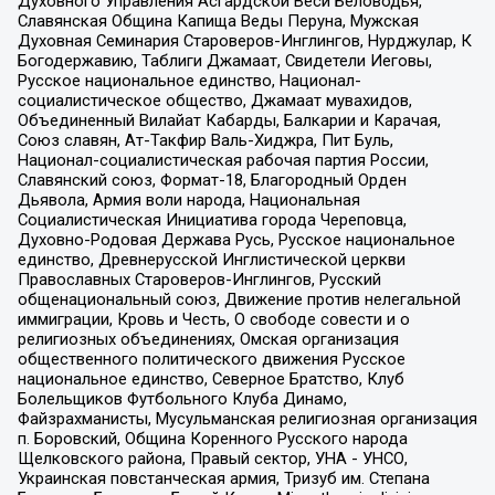
Духовного Управления Асгардской Веси Беловодья,
Славянская Община Капища Веды Перуна, Мужская
Духовная Семинария Староверов-Инглингов, Нурджулар, К
Богодержавию, Таблиги Джамаат, Свидетели Иеговы,
Русское национальное единство, Национал-
социалистическое общество, Джамаат мувахидов,
Объединенный Вилайат Кабарды, Балкарии и Карачая,
Союз славян, Ат-Такфир Валь-Хиджра, Пит Буль,
Национал-социалистическая рабочая партия России,
Славянский союз, Формат-18, Благородный Орден
Дьявола, Армия воли народа, Национальная
Социалистическая Инициатива города Череповца,
Духовно-Родовая Держава Русь, Русское национальное
единство, Древнерусской Инглистической церкви
Православных Староверов-Инглингов, Русский
общенациональный союз, Движение против нелегальной
иммиграции, Кровь и Честь, О свободе совести и о
религиозных объединениях, Омская организация
общественного политического движения Русское
национальное единство, Северное Братство, Клуб
Болельщиков Футбольного Клуба Динамо,
Файзрахманисты, Мусульманская религиозная организация
п. Боровский, Община Коренного Русского народа
Щелковского района, Правый сектор, УНА - УНСО,
Украинская повстанческая армия, Тризуб им. Степана