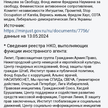
Немцова за Свободу, Фонд имени Фридриха Науманна за
свободу, Феминистское антивоенное сопротивление,
Комитет независимости Ингушетии, Прометей, Stop
Occupation of Karelia, Вернись живым, Фридом Хаус, СОТА
медиа, Либерально-демократическая Лига Украины
Источник:
https://minjust.gov.ru/ru/documents/7756/
данные на
13.05.2024
* Сведения реестра НКО, выполняющих
функции иностранного агента:
Лилит, Правозащитная группа Гражданин.Армия.Право,
Нижегородский центр немецкой и европейской культуры,
Центр гендерных исследований, Фонд защиты прав
граждан Штаб, Институт права и публичной политики,
Фонд борьбы с коррупцией, Альянс врачей,
НАСИЛИЮ.НЕТ, Мы против СПИДа, СВЕЧА, Гуманитарное
действие, Открытый Петербург, Лига Избирателей,
Правовая инициатива, Гражданский Союз, Хасдей
Ерушалаим, Центр поддержки и содействия развитию
средств массовой информации, Горячая Линия, В защиту
прав заключенных, Институт глобализации и социальных
движений, Центр социально-информационных инициатив