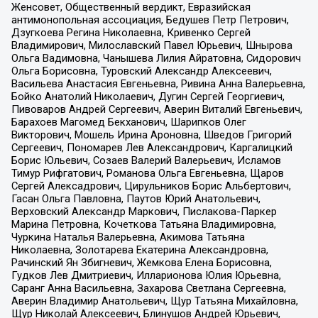
Женсовет, Общественный вердикт, Евразийская
антимонопольная ассоциация, Бедушев Петр Петрович,
Дзугкоева Регина Николаевна, Кривенко Сергей
Владимирович, Милославский Павел Юрьевич, Шнырова
Ольга Вадимовна, Чанышева Лилия Айратовна, Сидорович
Ольга Борисовна, Туровский Александр Алексеевич,
Васильева Анастасия Евгеньевна, Ривина Анна Валерьевна,
Бойко Анатолий Николаевич, Дугин Сергей Георгиевич,
Пивоваров Андрей Сергеевич, Аверин Виталий Евгеньевич,
Барахоев Магомед Бекханович, Шарипков Олег
Викторович, Мошель Ирина Ароновна, Шведов Григорий
Сергеевич, Пономарев Лев Александрович, Каргалицкий
Борис Юльевич, Созаев Валерий Валерьевич, Исламов
Тимур Рифгатович, Романова Ольга Евгеньевна, Щаров
Сергей Алексадрович, Цирульников Борис Альбертович,
Гасан Ольга Павловна, Паутов Юрий Анатольевич,
Верховский Александр Маркович, Пислакова-Паркер
Марина Петровна, Кочеткова Татьяна Владимировна,
Чуркина Наталья Валерьевна, Акимова Татьяна
Николаевна, Золотарева Екатерина Александровна,
Рачинский Ян Збигневич, Жемкова Елена Борисовна,
Гудков Лев Дмитриевич, Илларионова Юлия Юрьевна,
Саранг Анна Васильевна, Захарова Светлана Сергеевна,
Аверин Владимир Анатольевич, Щур Татьяна Михайловна,
Щур Николай Алексеевич, Блинушов Андрей Юрьевич,