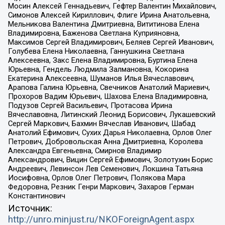
Мосин Алексей Геннадьевич, Гефтер Валентин Михайлович,
Симонов Алексей Кириллович, Флиге Ирина Анатольевна,
Мельникова Валентина Дмитриевна, Вититинова Елена
Владимировна, Баженова Светлана Куприяновна,
Максимов Сергей Владимирович, Беляев Сергей Иванович,
Голубева Елена Николаевна, Ганнушкина Светлана
Алексеевна, Закс Елена Владимировна, Буртина Елена
Юрьевна, Гендель Людмила Залмановна, Кокорина
Екатерина Алексеевна, Шуманов Илья Вячеславович,
Арапова Галина Юрьевна, Свечников Анатолий Мариевич,
Прохоров Вадим Юрьевич, Шахова Елена Владимировна,
Подузов Сергей Васильевич, Протасова Ирина
Вячеславовна, Литинский Леонид Борисович, Лукашевский
Сергей Маркович, Бахмин Вячеслав Иванович, Шабад
Анатолий Ефимович, Сухих Дарья Николаевна, Орлов Олег
Петрович, Добровольская Анна Дмитриевна, Королева
Александра Евгеньевна, Смирнов Владимир
Александрович, Вицин Сергей Ефимович, Золотухин Борис
Андреевич, Левинсон Лев Семенович, Локшина Татьяна
Иосифовна, Орлов Олег Петрович, Полякова Мара
Федоровна, Резник Генри Маркович, Захаров Герман
Константинович
Источник:
http://unro.minjust.ru/NKOForeignAgent.aspx