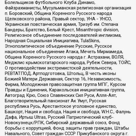
Болельщиков Футбольного Клуба Динамо,
Файзрахманисты, Мусульманская религиозная организация
п. Боровский, Община Коренного Русского народа
Щелковского района, Правый сектор, УНА - УНСО,
Украинская повстанческая армия, Тризуб им. Степана
Бандеры, Братство, Белый Крест, Misanthropic division,
Религиозное объединение последователей инглиизма,
Народная Социальная Инициатива, TulaSkins,
Этнополитическое объединение Русские, Русское
национальное объединение Атака, Мечеть Мирмамеда,
Община Коренного Русского народа г. Астрахани, ВОЛЯ,
Меджлис крымскотатарского народа, Рубеж Севера, ТОЙС,
О противодействии экстремистской деятельности,
РЕВТАТПОД, Артподготовка, Штольц, В честь иконы
Божией Матери Державная, Сектор 16, Независимость,
Фирма, Молодежная правозащитная группа МПГ, Курсом
Правды и Единения, Каракольская инициативная группа,
Автоград Крю, Союз Славянских Сил Руси, Алля-Аят,
Благотворительный пансионат Ак Умут, Русская
республика Русь, Арестантское уголовное единство,
Башкорт, Нация и свобода, Нация и свобода, W.H.С., Фалунь
Дафа, Иртыш Ultras, Русский Патриотический клуб-
Новокузнецк/РПК, Сибирский державный союз, Фонд
борьбы с коррупцией, Фонд защиты прав граждан, Штабы
Навального, Совет граждан СССР Прикубанского округа г.