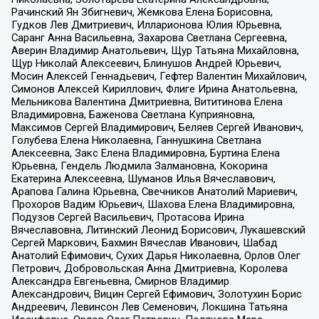
Рачинский Ян Збигневич, Жемкова Елена Борисовна,
Гудков Лев Дмитриевич, Илларионова Юлия Юрьевна,
Саранг Анна Васильевна, Захарова Светлана Сергеевна,
Аверин Владимир Анатольевич, Щур Татьяна Михайловна,
Щур Николай Алексеевич, Блинушов Андрей Юрьевич,
Мосин Алексей Геннадьевич, Гефтер Валентин Михайлович,
Симонов Алексей Кириллович, Флиге Ирина Анатольевна,
Мельникова Валентина Дмитриевна, Вититинова Елена
Владимировна, Баженова Светлана Куприяновна,
Максимов Сергей Владимирович, Беляев Сергей Иванович,
Голубева Елена Николаевна, Ганнушкина Светлана
Алексеевна, Закс Елена Владимировна, Буртина Елена
Юрьевна, Гендель Людмила Залмановна, Кокорина
Екатерина Алексеевна, Шуманов Илья Вячеславович,
Арапова Галина Юрьевна, Свечников Анатолий Мариевич,
Прохоров Вадим Юрьевич, Шахова Елена Владимировна,
Подузов Сергей Васильевич, Протасова Ирина
Вячеславовна, Литинский Леонид Борисович, Лукашевский
Сергей Маркович, Бахмин Вячеслав Иванович, Шабад
Анатолий Ефимович, Сухих Дарья Николаевна, Орлов Олег
Петрович, Добровольская Анна Дмитриевна, Королева
Александра Евгеньевна, Смирнов Владимир
Александрович, Вицин Сергей Ефимович, Золотухин Борис
Андреевич, Левинсон Лев Семенович, Локшина Татьяна