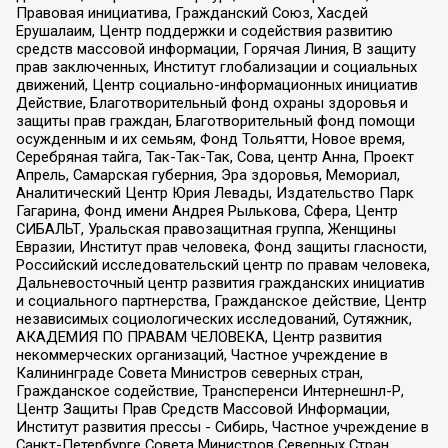
Правовая инициатива, Гражданский Союз, Хасдей
Ерушалаим, Центр поддержки и содействия развитию
средств массовой информации, Горячая Линия, В защиту
прав заключенных, Институт глобализации и социальных
движений, Центр социально-информационных инициатив
Действие, Благотворительный фонд охраны здоровья и
защиты прав граждан, Благотворительный фонд помощи
осужденным и их семьям, Фонд Тольятти, Новое время,
Серебряная тайга, Так-Так-Так, Сова, центр Анна, Проект
Апрель, Самарская губерния, Эра здоровья, Мемориал,
Аналитический Центр Юрия Левады, Издательство Парк
Гагарина, Фонд имени Андрея Рылькова, Сфера, Центр
СИБАЛЬТ, Уральская правозащитная группа, Женщины
Евразии, Институт прав человека, Фонд защиты гласности,
Российский исследовательский центр по правам человека,
Дальневосточный центр развития гражданских инициатив
и социального партнерства, Гражданское действие, Центр
независимых социологических исследований, Сутяжник,
АКАДЕМИЯ ПО ПРАВАМ ЧЕЛОВЕКА, Центр развития
некоммерческих организаций, Частное учреждение в
Калининграде Совета Министров северных стран,
Гражданское содействие, Трансперенси Интернешнл-Р,
Центр Защиты Прав Средств Массовой Информации,
Институт развития прессы - Сибирь, Частное учреждение в
Санкт-Петербурге Совета Министров Северных Стран,