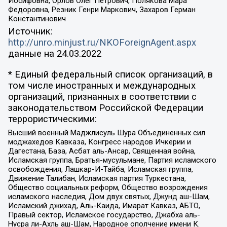
Иосифовна, Орлов Олег Петрович, Полякова Мара
Федоровна, Резник Генри Маркович, Захаров Герман
Константинович
Источник:
http://unro.minjust.ru/NKOForeignAgent.aspx
данные на
24.03.2022
* Единый федеральный список организаций, в
том числе иностранных и международных
организаций, признанных в соответствии с
законодательством Российской Федерации
террористическими:
Высший военный Маджлисуль Шура Объединенных сил
моджахедов Кавказа, Конгресс народов Ичкерии и
Дагестана, База, Асбат аль-Ансар, Священная война,
Исламская группа, Братья-мусульмане, Партия исламского
освобождения, Лашкар-И-Тайба, Исламская группа,
Движение Талибан, Исламская партия Туркестана,
Общество социальных реформ, Общество возрождения
исламского наследия, Дом двух святых, Джунд аш-Шам,
Исламский джихад, Аль-Каида, Имарат Кавказ, АБТО,
Правый сектор, Исламское государство, Джабха аль-
Нусра ли-Ахль аш-Шам, Народное ополчение имени К.