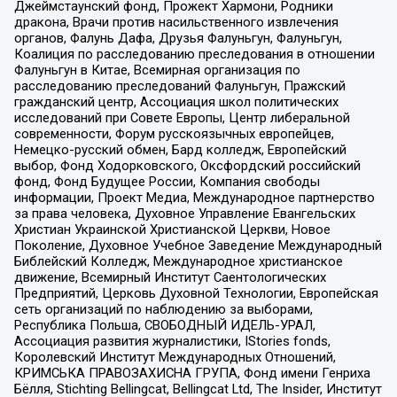
Джеймстаунский фонд, Прожект Хармони, Родники
дракона, Врачи против насильственного извлечения
органов, Фалунь Дафа, Друзья Фалуньгун, Фалуньгун,
Коалиция по расследованию преследования в отношении
Фалуньгун в Китае, Всемирная организация по
расследованию преследований Фалуньгун, Пражский
гражданский центр, Ассоциация школ политических
исследований при Совете Европы, Центр либеральной
современности, Форум русскоязычных европейцев,
Немецко-русский обмен, Бард колледж, Европейский
выбор, Фонд Ходорковского, Оксфордский российский
фонд, Фонд Будущее России, Компания свободы
информации, Проект Медиа, Международное партнерство
за права человека, Духовное Управление Евангельских
Христиан Украинской Христианской Церкви, Новое
Поколение, Духовное Учебное Заведение Международный
Библейский Колледж, Международное христианское
движение, Всемирный Институт Саентологических
Предприятий, Церковь Духовной Технологии, Европейская
сеть организаций по наблюдению за выборами,
Республика Польша, СВОБОДНЫЙ ИДЕЛЬ-УРАЛ,
Ассоциация развития журналистики, IStories fonds,
Королевский Институт Международных Отношений,
КРИМСЬКА ПРАВОЗАХИСНА ГРУПА, Фонд имени Генриха
Бёлля, Stichting Bellingcat, Bellingcat Ltd, The Insider, Институт