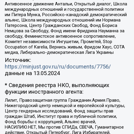
Антивоенное движение Антальи, Открытый диалог, Школа
международных отношений и государственной политики
им Питера Мунка, Российско-канадский демократический
альянс, Школа международных отношений им Нормана
Патерсона, Центр Гражданских Свобод, Фонд Бориса
Немцова за Свободу, Фонд имени Фридриха Науманна за
свободу, Феминистское антивоенное сопротивление,
Комитет независимости Ингушетии, Прометей, Stop
Occupation of Karelia, Вернись живым, Фридом Хаус, СОТА
медиа, Либерально-демократическая Лига Украины
Источник:
https://minjust.gov.ru/ru/documents/7756/
данные на
13.05.2024
* Сведения реестра НКО, выполняющих
функции иностранного агента:
Лилит, Правозащитная группа Гражданин.Армия.Право,
Нижегородский центр немецкой и европейской культуры,
Центр гендерных исследований, Фонд защиты прав
граждан Штаб, Институт права и публичной политики,
Фонд борьбы с коррупцией, Альянс врачей,
НАСИЛИЮ.НЕТ, Мы против СПИДа, СВЕЧА, Гуманитарное
действие, Открытый Петербург, Лига Избирателей,