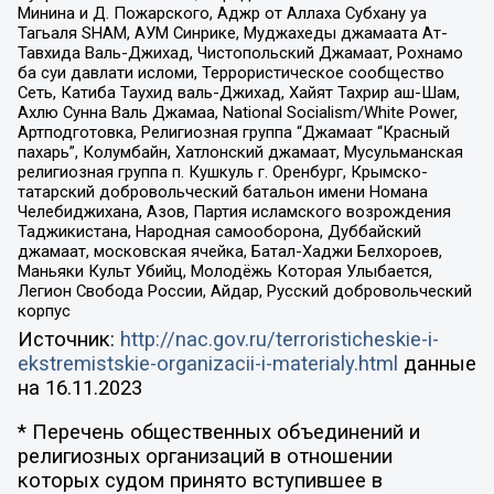
Минина и Д. Пожарского, Аджр от Аллаха Субхану уа
Тагьаля SHAM, АУМ Синрике, Муджахеды джамаата Ат-
Тавхида Валь-Джихад, Чистопольский Джамаат, Рохнамо
ба суи давлати исломи, Террористическое сообщество
Сеть, Катиба Таухид валь-Джихад, Хайят Тахрир аш-Шам,
Ахлю Сунна Валь Джамаа, National Socialism/White Power,
Артподготовка, Религиозная группа “Джамаат “Красный
пахарь”, Колумбайн, Хатлонский джамаат, Мусульманская
религиозная группа п. Кушкуль г. Оренбург, Крымско-
татарский добровольческий батальон имени Номана
Челебиджихана, Азов, Партия исламского возрождения
Таджикистана, Народная самооборона, Дуббайский
джамаат, московская ячейка, Батал-Хаджи Белхороев,
Маньяки Культ Убийц, Молодёжь Которая Улыбается,
Легион Свобода России, Айдар, Русский добровольческий
корпус
Источник:
http://nac.gov.ru/terroristicheskie-i-
ekstremistskie-organizacii-i-materialy.html
данные
на
16.11.2023
* Перечень общественных объединений и
религиозных организаций в отношении
которых судом принято вступившее в