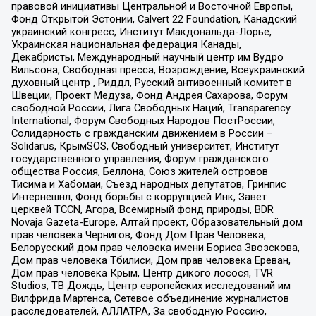
правовой инициативы Центральной и Восточной Европы,
Фонд Открытой Эстонии, Calvert 22 Foundation, Канадский
украинский конгресс, Институт Макдональда-Лорье,
Украинская национальная федерация Канады,
Декабристы, Международный научный центр им Вудро
Вильсона, Свободная пресса, Возрождение, Всеукраинский
духовный центр , Риддл, Русский антивоенный комитет в
Швеции, Проект Медуза, Фонд Андрея Сахарова, Форум
свободной России, Лига Свободных Наций, Transparеncy
International, Форум Свободных Народов ПостРоссии,
Солидарность с гражданским движением в России –
Solidarus, КрымSOS, Свободный университет, Институт
государственного управления, Форум гражданского
общества Россия, Беллона, Союз жителей островов
Тисима и Хабомаи, Съезд народных депутатов, Гринпис
Интернешнл, Фонд борьбы с коррупцией Инк, Завет
церквей TCCN, Агора, Всемирный фонд природы, BDR
Novaja Gazeta-Europe, Алтай проект, Образовательный дом
прав человека Чернигов, Фонд Дом Прав Человека,
Белорусский дом прав человека имени Бориса Звозскова,
Дом прав человека Тбилиси, Дом прав человека Ереван,
Дом прав человека Крым, Центр дикого лосося, TVR
Studios, ТВ Дождь, Центр европейских исследований им
Вилфрида Мартенса, Сетевое объединение журналистов
расследователей, АЛЛАТРА, За свободную Россию,