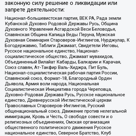
законную силу решение о ликвидации или
запрете деятельности:
Национал-большевистская партия, ВЕК РА, Рада земли
Кубанской Духовно Родовой Державы Русь, Община
Духовного Управления Асгардской Веси Беловодья,
Славянская Община Капища Веды Перуна, Мужская
Духовная Семинария Староверов-Инглингов, Нурджулар, К
Богодержавию, Таблиги Джамаат, Свидетели Иеговы,
Русское национальное единство, Национал-
социалистическое общество, Джамаат мувахидов,
Объединенный Вилайат Кабарды, Балкарии и Карачая,
Союз славян, Ат-Такфир Валь-Хиджра, Пит Буль,
Национал-социалистическая рабочая партия России,
Славянский союз, Формат-18, Благородный Орден
Дьявола, Армия воли народа, Национальная
Социалистическая Инициатива города Череповца,
Духовно-Родовая Держава Русь, Русское национальное
единство, Древнерусской Инглистической церкви
Православных Староверов-Инглингов, Русский
общенациональный союз, Движение против нелегальной
иммиграции, Кровь и Честь, О свободе совести и о
религиозных объединениях, Омская организация
общественного политического движения Русское
национальное единство, Северное Братство, Клуб