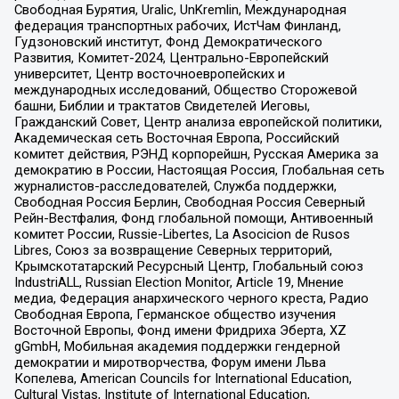
Свободная Бурятия, Uralic, UnKremlin, Международная
федерация транспортных рабочих, ИстЧам Финланд,
Гудзоновский институт, Фонд Демократического
Развития, Комитет-2024, Центрально-Европейский
университет, Центр восточноевропейских и
международных исследований, Общество Сторожевой
башни, Библии и трактатов Свидетелей Иеговы,
Гражданский Совет, Центр анализа европейской политики,
Академическая сеть Восточная Европа, Российский
комитет действия, РЭНД корпорейшн, Русская Америка за
демократию в России, Настоящая Россия, Глобальная сеть
журналистов-расследователей, Служба поддержки,
Свободная Россия Берлин, Свободная Россия Северный
Рейн-Вестфалия, Фонд глобальной помощи, Антивоенный
комитет России, Russie-Libertes, La Asocicion de Rusos
Libres, Союз за возвращение Северных территорий,
Крымскотатарский Ресурсный Центр, Глобальный союз
IndustriALL, Russian Election Monitor, Article 19, Мнение
медиа, Федерация анархического черного креста, Радио
Свободная Европа, Германское общество изучения
Восточной Европы, Фонд имени Фридриха Эберта, XZ
gGmbH, Мобильная академия поддержки гендерной
демократии и миротворчества, Форум имени Льва
Копелева, American Councils for International Education,
Cultural Vistas, Institute of International Education,