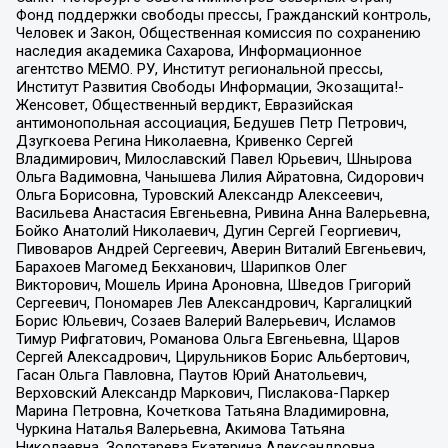
Фонд поддержки свободы прессы, Гражданский контроль,
Человек и Закон, Общественная комиссия по сохранению
наследия академика Сахарова, Информационное
агентство МЕМО. РУ, Институт региональной прессы,
Институт Развития Свободы Информации, Экозащита!-
Женсовет, Общественный вердикт, Евразийская
антимонопольная ассоциация, Бедушев Петр Петрович,
Дзугкоева Регина Николаевна, Кривенко Сергей
Владимирович, Милославский Павел Юрьевич, Шнырова
Ольга Вадимовна, Чанышева Лилия Айратовна, Сидорович
Ольга Борисовна, Туровский Александр Алексеевич,
Васильева Анастасия Евгеньевна, Ривина Анна Валерьевна,
Бойко Анатолий Николаевич, Дугин Сергей Георгиевич,
Пивоваров Андрей Сергеевич, Аверин Виталий Евгеньевич,
Барахоев Магомед Бекханович, Шарипков Олег
Викторович, Мошель Ирина Ароновна, Шведов Григорий
Сергеевич, Пономарев Лев Александрович, Каргалицкий
Борис Юльевич, Созаев Валерий Валерьевич, Исламов
Тимур Рифгатович, Романова Ольга Евгеньевна, Щаров
Сергей Алексадрович, Цирульников Борис Альбертович,
Гасан Ольга Павловна, Паутов Юрий Анатольевич,
Верховский Александр Маркович, Пислакова-Паркер
Марина Петровна, Кочеткова Татьяна Владимировна,
Чуркина Наталья Валерьевна, Акимова Татьяна
Николаевна, Золотарева Екатерина Александровна,