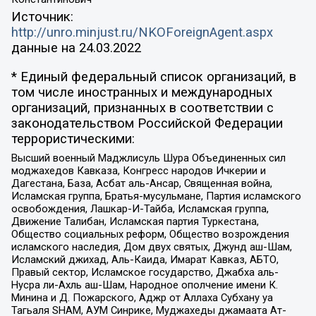
Источник:
http://unro.minjust.ru/NKOForeignAgent.aspx
данные на
24.03.2022
* Единый федеральный список организаций, в
том числе иностранных и международных
организаций, признанных в соответствии с
законодательством Российской Федерации
террористическими:
Высший военный Маджлисуль Шура Объединенных сил
моджахедов Кавказа, Конгресс народов Ичкерии и
Дагестана, База, Асбат аль-Ансар, Священная война,
Исламская группа, Братья-мусульмане, Партия исламского
освобождения, Лашкар-И-Тайба, Исламская группа,
Движение Талибан, Исламская партия Туркестана,
Общество социальных реформ, Общество возрождения
исламского наследия, Дом двух святых, Джунд аш-Шам,
Исламский джихад, Аль-Каида, Имарат Кавказ, АБТО,
Правый сектор, Исламское государство, Джабха аль-
Нусра ли-Ахль аш-Шам, Народное ополчение имени К.
Минина и Д. Пожарского, Аджр от Аллаха Субхану уа
Тагьаля SHAM, АУМ Синрике, Муджахеды джамаата Ат-