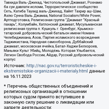
Тавхида Валь-Джихад, Чистопольский Джамаат, Рохнамо
ба суи давлати исломи, Террористическое сообщество
Сеть, Катиба Таухид валь-Джихад, Хайят Тахрир аш-Шам,
Ахлю Сунна Валь Джамаа, National Socialism/White Power,
Артподготовка, Религиозная группа “Джамаат “Красный
пахарь”, Колумбайн, Хатлонский джамаат, Мусульманская
религиозная группа п. Кушкуль г. Оренбург, Крымско-
татарский добровольческий батальон имени Номана
Челебиджихана, Азов, Партия исламского возрождения
Таджикистана, Народная самооборона, Дуббайский
джамаат, московская ячейка, Батал-Хаджи Белхороев,
Маньяки Культ Убийц, Молодёжь Которая Улыбается,
Легион Свобода России, Айдар, Русский добровольческий
корпус
Источник:
http://nac.gov.ru/terroristicheskie-i-
ekstremistskie-organizacii-i-materialy.html
данные
на
16.11.2023
* Перечень общественных объединений и
религиозных организаций в отношении
которых судом принято вступившее в
законную силу решение о ликвидации или
запрете деятельности: