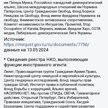
им Питера Мунка, Российско-канадский демократический
альянс, Школа международных отношений им Нормана
Патерсона, Центр Гражданских Свобод, Фонд Бориса
Немцова за Свободу, Фонд имени Фридриха Науманна за
свободу, Феминистское антивоенное сопротивление,
Комитет независимости Ингушетии, Прометей, Stop
Occupation of Karelia, Вернись живым, Фридом Хаус, СОТА
медиа, Либерально-демократическая Лига Украины
Источник:
https://minjust.gov.ru/ru/documents/7756/
данные на
13.05.2024
* Сведения реестра НКО, выполняющих
функции иностранного агента:
Лилит, Правозащитная группа Гражданин.Армия.Право,
Нижегородский центр немецкой и европейской культуры,
Центр гендерных исследований, Фонд защиты прав
граждан Штаб, Институт права и публичной политики,
Фонд борьбы с коррупцией, Альянс врачей,
НАСИЛИЮ.НЕТ, Мы против СПИДа, СВЕЧА, Гуманитарное
действие, Открытый Петербург, Лига Избирателей,
Правовая инициатива, Гражданский Союз, Хасдей
Ерушалаим, Центр поддержки и содействия развитию