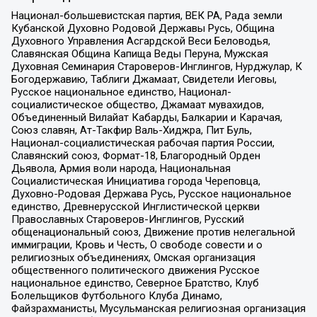
Национал-большевистская партия, ВЕК РА, Рада земли
Кубанской Духовно Родовой Державы Русь, Община
Духовного Управления Асгардской Веси Беловодья,
Славянская Община Капища Веды Перуна, Мужская
Духовная Семинария Староверов-Инглингов, Нурджулар, К
Богодержавию, Таблиги Джамаат, Свидетели Иеговы,
Русское национальное единство, Национал-
социалистическое общество, Джамаат мувахидов,
Объединенный Вилайат Кабарды, Балкарии и Карачая,
Союз славян, Ат-Такфир Валь-Хиджра, Пит Буль,
Национал-социалистическая рабочая партия России,
Славянский союз, Формат-18, Благородный Орден
Дьявола, Армия воли народа, Национальная
Социалистическая Инициатива города Череповца,
Духовно-Родовая Держава Русь, Русское национальное
единство, Древнерусской Инглистической церкви
Православных Староверов-Инглингов, Русский
общенациональный союз, Движение против нелегальной
иммиграции, Кровь и Честь, О свободе совести и о
религиозных объединениях, Омская организация
общественного политического движения Русское
национальное единство, Северное Братство, Клуб
Болельщиков Футбольного Клуба Динамо,
Файзрахманисты, Мусульманская религиозная организация