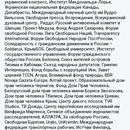
украинский конгресс, Институт Макдональда-Лорье,
Украинская национальная федерация Канады,
Декабристы, Международный научный центр им Вудро
Вильсона, Свободная пресса, Возрождение, Всеукраинский
духовный центр , Риддл, Русский антивоенный комитет в
Швеции, Проект Медуза, Фонд Андрея Сахарова, Форум
свободной России, Лига Свободных Наций, Transparеncy
International, Форум Свободных Народов ПостРоссии,
Солидарность с гражданским движением в России –
Solidarus, КрымSOS, Свободный университет, Институт
государственного управления, Форум гражданского
общества Россия, Беллона, Союз жителей островов
Тисима и Хабомаи, Съезд народных депутатов, Гринпис
Интернешнл, Фонд борьбы с коррупцией Инк, Завет
церквей TCCN, Агора, Всемирный фонд природы, BDR
Novaja Gazeta-Europe, Алтай проект, Образовательный дом
прав человека Чернигов, Фонд Дом Прав Человека,
Белорусский дом прав человека имени Бориса Звозскова,
Дом прав человека Тбилиси, Дом прав человека Ереван,
Дом прав человека Крым, Центр дикого лосося, TVR
Studios, ТВ Дождь, Центр европейских исследований им
Вилфрида Мартенса, Сетевое объединение журналистов
расследователей, АЛЛАТРА, За свободную Россию,
Свободная Бурятия, Uralic, UnKremlin, Международная
федерация транспортных рабочих, ИстЧам Финланд,