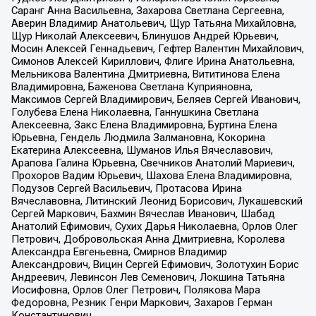
Саранг Анна Васильевна, Захарова Светлана Сергеевна,
Аверин Владимир Анатольевич, Щур Татьяна Михайловна,
Щур Николай Алексеевич, Блинушов Андрей Юрьевич,
Мосин Алексей Геннадьевич, Гефтер Валентин Михайлович,
Симонов Алексей Кириллович, Флиге Ирина Анатольевна,
Мельникова Валентина Дмитриевна, Вититинова Елена
Владимировна, Баженова Светлана Куприяновна,
Максимов Сергей Владимирович, Беляев Сергей Иванович,
Голубева Елена Николаевна, Ганнушкина Светлана
Алексеевна, Закс Елена Владимировна, Буртина Елена
Юрьевна, Гендель Людмила Залмановна, Кокорина
Екатерина Алексеевна, Шуманов Илья Вячеславович,
Арапова Галина Юрьевна, Свечников Анатолий Мариевич,
Прохоров Вадим Юрьевич, Шахова Елена Владимировна,
Подузов Сергей Васильевич, Протасова Ирина
Вячеславовна, Литинский Леонид Борисович, Лукашевский
Сергей Маркович, Бахмин Вячеслав Иванович, Шабад
Анатолий Ефимович, Сухих Дарья Николаевна, Орлов Олег
Петрович, Добровольская Анна Дмитриевна, Королева
Александра Евгеньевна, Смирнов Владимир
Александрович, Вицин Сергей Ефимович, Золотухин Борис
Андреевич, Левинсон Лев Семенович, Локшина Татьяна
Иосифовна, Орлов Олег Петрович, Полякова Мара
Федоровна, Резник Генри Маркович, Захаров Герман
Константинович