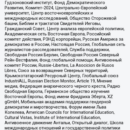
Гудзоновский институт, Фонд Демократического
Развития, Комитет-2024, Центрально-Европейский
университет, Центр восточноевропейских и
международных исследований, Общество Сторожевой
башни, Библии и трактатов Свидетелей Иеговы,
Гражданский Совет, Центр анализа европейской политики,
Академическая сеть Восточная Европа, Российский
комитет действия, РЭНД корпорейшн, Русская Америка за
демократию в России, Настоящая Россия, Глобальная сеть
журналистов-расследователей, Служба поддержки,
Свободная Россия Берлин, Свободная Россия Северный
Рейн-Вестфалия, Фонд глобальной помощи, Антивоенный
комитет России, Russie-Libertes, La Asocicion de Rusos
Libres, Союз за возвращение Северных территорий,
Крымскотатарский Ресурсный Центр, Глобальный союз
IndustriALL, Russian Election Monitor, Article 19, Мнение
медиа, Федерация анархического черного креста, Радио
Свободная Европа, Германское общество изучения
Восточной Европы, Фонд имени Фридриха Эберта, XZ
gGmbH, Мобильная академия поддержки гендерной
демократии и миротворчества, Форум имени Льва
Копелева, American Councils for International Education,
Cultural Vistas, Institute of International Education,
Антивоенное движение Антальи, Открытый диалог, Школа
международных отношений и государственной политики