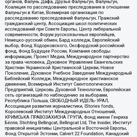
органов, Фалунь Дафа, Друзья Фалуньгун, Фалуньгун,
Коалиция по расследованию преследования в отношении
Фалуньгун в Китае, Всемирная организация по
расследованию преследований Фалуньгун, Пражский
гражданский центр, Ассоциация школ политических
исследований при Совете Европы, Центр либеральной
современности, Форум русскоязычных европейцев,
Немецко-русский обмен, Бард колледж, Европейский
выбор, Фонд Ходорковского, Оксфордский российский
фонд, Фонд Будущее России, Компания свободы
информации, Проект Медиа, Международное партнерство
за права человека, Духовное Управление Евангельских
Христиан Украинской Христианской Церкви, Новое
Поколение, Духовное Учебное Заведение Международный
Библейский Колледж, Международное христианское
движение, Всемирный Институт Саентологических
Предприятий, Церковь Духовной Технологии, Европейская
сеть организаций по наблюдению за выборами,
Республика Польша, СВОБОДНЫЙ ИДЕЛЬ-УРАЛ,
Ассоциация развития журналистики, IStories fonds,
Королевский Институт Международных Отношений,
КРИМСЬКА ПРАВОЗАХИСНА ГРУПА, Фонд имени Генриха
Бёлля, Stichting Bellingcat, Bellingcat Ltd, The Insider, Институт
правовой инициативы Центральной и Восточной Европы,
Фонд Открытой Эстонии, Calvert 22 Foundation, Канадский