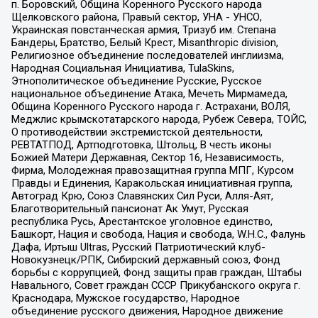
п. Боровский, Община Коренного Русского народа
Щелковского района, Правый сектор, УНА - УНСО,
Украинская повстанческая армия, Тризуб им. Степана
Бандеры, Братство, Белый Крест, Misanthropic division,
Религиозное объединение последователей инглиизма,
Народная Социальная Инициатива, TulaSkins,
Этнополитическое объединение Русские, Русское
национальное объединение Атака, Мечеть Мирмамеда,
Община Коренного Русского народа г. Астрахани, ВОЛЯ,
Меджлис крымскотатарского народа, Рубеж Севера, ТОЙС,
О противодействии экстремистской деятельности,
РЕВТАТПОД, Артподготовка, Штольц, В честь иконы
Божией Матери Державная, Сектор 16, Независимость,
Фирма, Молодежная правозащитная группа МПГ, Курсом
Правды и Единения, Каракольская инициативная группа,
Автоград Крю, Союз Славянских Сил Руси, Алля-Аят,
Благотворительный пансионат Ак Умут, Русская
республика Русь, Арестантское уголовное единство,
Башкорт, Нация и свобода, Нация и свобода, W.H.С., Фалунь
Дафа, Иртыш Ultras, Русский Патриотический клуб-
Новокузнецк/РПК, Сибирский державный союз, Фонд
борьбы с коррупцией, Фонд защиты прав граждан, Штабы
Навального, Совет граждан СССР Прикубанского округа г.
Краснодара, Мужское государство, Народное
объединение русского движения, Народное движение