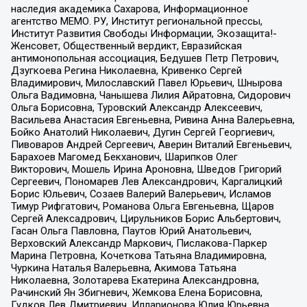
наследия академика Сахарова, Информационное
агентство МЕМО. РУ, Институт региональной прессы,
Институт Развития Свободы Информации, Экозащита!-
Женсовет, Общественный вердикт, Евразийская
антимонопольная ассоциация, Бедушев Петр Петрович,
Дзугкоева Регина Николаевна, Кривенко Сергей
Владимирович, Милославский Павел Юрьевич, Шнырова
Ольга Вадимовна, Чанышева Лилия Айратовна, Сидорович
Ольга Борисовна, Туровский Александр Алексеевич,
Васильева Анастасия Евгеньевна, Ривина Анна Валерьевна,
Бойко Анатолий Николаевич, Дугин Сергей Георгиевич,
Пивоваров Андрей Сергеевич, Аверин Виталий Евгеньевич,
Барахоев Магомед Бекханович, Шарипков Олег
Викторович, Мошель Ирина Ароновна, Шведов Григорий
Сергеевич, Пономарев Лев Александрович, Каргалицкий
Борис Юльевич, Созаев Валерий Валерьевич, Исламов
Тимур Рифгатович, Романова Ольга Евгеньевна, Щаров
Сергей Алексадрович, Цирульников Борис Альбертович,
Гасан Ольга Павловна, Паутов Юрий Анатольевич,
Верховский Александр Маркович, Пислакова-Паркер
Марина Петровна, Кочеткова Татьяна Владимировна,
Чуркина Наталья Валерьевна, Акимова Татьяна
Николаевна, Золотарева Екатерина Александровна,
Рачинский Ян Збигневич, Жемкова Елена Борисовна,
Гудков Лев Дмитриевич, Илларионова Юлия Юрьевна,