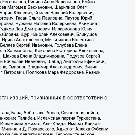
 Евгеньевна, Ривина Анна Валерьевна, Бойко
хоев Магомед Бекханович, Шарипков Олег
Борис Юльевич, Созаев Валерий Валерьевич,
тович, Гасан Ольга Павловна, Паутов Юрий
ровна, Чуркина Наталья Валерьевна, Акимова
 Гудков Лев Дмитриевич, Илларионова Юлия
ихайловна, Щур Николай Алексеевич, Блинушов
е Ирина Анатольевна, Мельникова Валентина
Беляев Сергей Иванович, Голубева Елена
ила Залмановна, Кокорина Екатерина Алексеевна,
, Шахова Елена Владимировна, Подузов Сергей
ин Вячеслав Иванович, Шабад Анатолий Ефимович,
вна, Смирнов Владимир Александрович, Вицин
ег Петрович, Полякова Мара Федоровна, Резник
ганизаций, признанных в соответствии с
на, База, Асбат аль-Ансар, Священная война,
ижение Талибан, Исламская партия Туркестана,
Исламский джихад, Аль-Каида, Имарат Кавказ,
 Минина и Д. Пожарского, Аджр от Аллаха Субхану
о ба суи давлати исломи, Террористическое