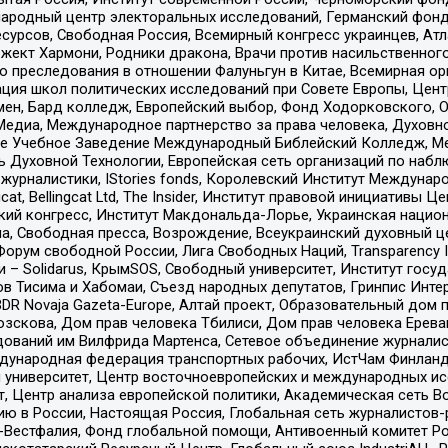
родный центр электоральных исследований, Германский фонд
рсов, Свободная Россия, Всемирный конгресс украинцев, Атла
ект Хармони, Родники дракона, Врачи против насильственного
ию преследования в отношении Фалуньгун в Китае, Всемирная о
ация школ политических исследований при Совете Европы, Цен
мен, Бард колледж, Европейский выбор, Фонд Ходорковского,
едиа, Международное партнерство за права человека, Духовно
ое Учебное Заведение Международный Библейский Колледж, М
ь Духовной Технологии, Европейская сеть организаций по наб
урналистики, IStories fonds, Королевский Институт Между
gcat, Bellingcat Ltd, The Insider, Институт правовой инициатив
инский конгресс, Институт Макдональда-Лорье, Украинская нац
, Свободная пресса, Возрождение, Всеукраинский духовный цен
орум свободной России, Лига Свободных Наций, Transparеncy I
– Solidarus, КрымSOS, Свободный университет, Институт госу
в Тисима и Хабомаи, Съезд народных депутатов, Гринпис Инте
DR Novaja Gazeta-Europe, Алтай проект, Образовательный дом 
зскова, Дом прав человека Тбилиси, Дом прав человека Ерева
едований им Вилфрида Мартенса, Сетевое объединение журнали
Международная федерация транспортных рабочих, ИстЧам Финлан
й университет, Центр восточноевропейских и международных и
, Центр анализа европейской политики, Академическая сеть Во
ю в России, Настоящая Россия, Глобальная сеть журналистов
естфалия, Фонд глобальной помощи, Антивоенный комитет России,