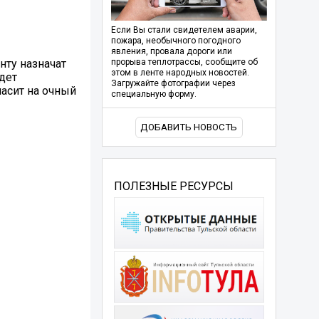
Если Вы стали свидетелем аварии,
пожара, необычного погодного
явления, провала дороги или
нту назначат
прорыва теплотрассы, сообщите об
этом в ленте народных новостей.
дет
Загружайте фотографии через
асит на очный
специальную форму.
ДОБАВИТЬ НОВОСТЬ
ПОЛЕЗНЫЕ РЕСУРСЫ