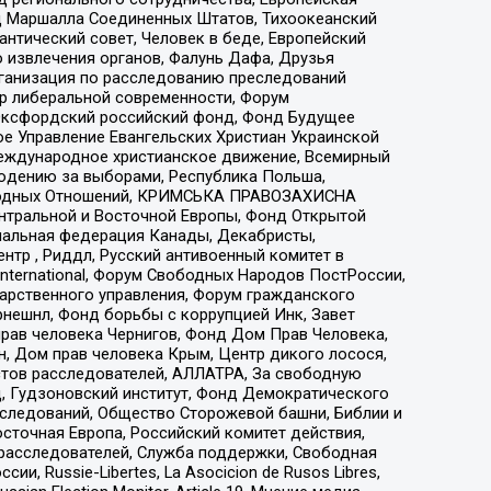
 Маршалла Соединенных Штатов, Тихоокеанский
нтический совет, Человек в беде, Европейский
 извлечения органов, Фалунь Дафа, Друзья
рганизация по расследованию преследований
тр либеральной современности, Форум
 Оксфордский российский фонд, Фонд Будущее
е Управление Евангельских Христиан Украинской
еждународное христианское движение, Всемирный
людению за выборами, Республика Польша,
народных Отношений, КРИМСЬКА ПРАВОЗАХИСНА
ы Центральной и Восточной Европы, Фонд Открытой
иональная федерация Канады, Декабристы,
тр , Риддл, Русский антивоенный комитет в
nternational, Форум Свободных Народов ПостРоссии,
дарственного управления, Форум гражданского
рнешнл, Фонд борьбы с коррупцией Инк, Завет
прав человека Чернигов, Фонд Дом Прав Человека,
н, Дом прав человека Крым, Центр дикого лосося,
стов расследователей, АЛЛАТРА, За свободную
д, Гудзоновский институт, Фонд Демократического
сследований, Общество Сторожевой башни, Библии и
сточная Европа, Российский комитет действия,
-расследователей, Служба поддержки, Свободная
 Russie-Libertes, La Asocicion de Rusos Libres,