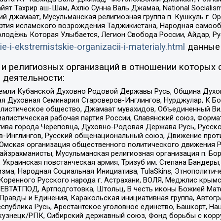
ят Тахрир аш-Шам, Ахлю Сунна Валь Джамаа, National Socialism
ий джамаат, Мусульманская религиозная группа п. Кушкуль г. 
ртия исламского возрождения Таджикистана, Народная самооб
олодёжь Которая Улыбается, Легион Свобода России, Айдар, Р
ie-i-ekstremistskie-organizacii-i-materialy.html
данные
и религиозных организаций в отношении которых 
 деятельности:
земли Кубанской Духовно Родовой Державы Русь, Община Духо
 Духовная Семинария Староверов-Инглингов, Нурджулар, К Бо
листическое общество, Джамаат мувахидов, Объединенный Вил
иалистическая рабочая партия России, Славянский союз, Форма
ива города Череповца, Духовно-Родовая Держава Русь, Русск
-Инглингов, Русский общенациональный союз, Движение против
 Омская организация общественного политического движения Р
йзрахманисты, Мусульманская религиозная организация п. Бо
краинская повстанческая армия, Тризуб им. Степана Бандеры, Бр
зма, Народная Социальная Инициатива, TulaSkins, Этнополитич
оренного Русского народа г. Астрахани, ВОЛЯ, Меджлис крымс
РЕВТАТПОД, Артподготовка, Штольц, В честь иконы Божией Мате
равды и Единения, Каракольская инициативная группа, Автогра
спублика Русь, Арестантское уголовное единство, Башкорт, Наци
окузнецк/РПК, Сибирский державный союз, Фонд борьбы с кор