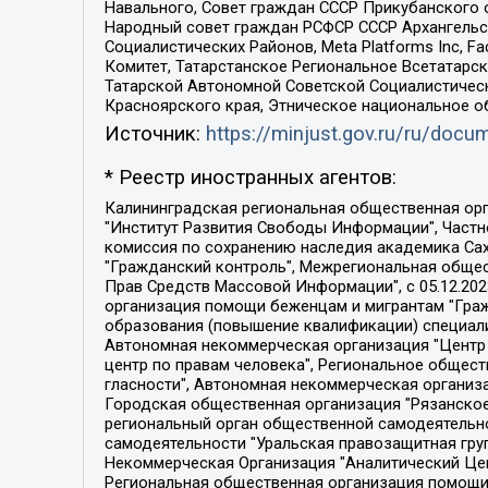
Навального, Совет граждан СССР Прикубанского 
Народный совет граждан РСФСР СССР Архангельск
Социалистических Районов, Meta Platforms Inc, 
Комитет, Татарстанское Региональное Всетатар
Татарской Автономной Советской Социалистическ
Красноярского края, Этническое национальное о
Источник:
https://minjust.gov.ru/ru/doc
* Реестр иностранных агентов:
Калининградская региональная общественная организация "Экозащита!-Женсовет", Фонд содействия защите прав и свобод граждан "Общественный вердикт", Фонд "Институт Развития Свободы Информации", Частное учреждение "Информационное агентство МЕМО. РУ", Региональная общественная организация "Общественная комиссия по сохранению наследия академика Сахарова", Фонд поддержки свободы прессы, Санкт-Петербургская общественная правозащитная организация "Гражданский контроль", Межрегиональная общественная организация "Информационно-просветительский центр "Мемориал", Региональный Фонд "Центр Защиты Прав Средств Массовой Информации", с 05.12.2023 Фонд "Центр Защиты Прав Средств массовой информации", Региональная общественная благотворительная организация помощи беженцам и мигрантам "Гражданское содействие", Негосударственное образовательное учреждение дополнительного профессионального образования (повышение квалификации) специалистов "АКАДЕМИЯ ПО ПРАВАМ ЧЕЛОВЕКА", Свердловская региональная общественная организация "Сутяжник", Автономная некоммерческая организация "Центр независимых социологических исследований", Союз общественных объединений "Российский исследовательский центр по правам человека", Региональное общественное учреждение научно-информационный центр "МЕМОРИАЛ", Некоммерческая организация "Фонд защиты гласности", Автономная некоммерческая организация "Институт прав человека", Городская общественная организация "Екатеринбургское общество "МЕМОРИАЛ", Городская общественная организация "Рязанское историко-просветительское и правозащитное общество "Мемориал" (Рязанский Мемориал), Челябинский региональный орган общественной самодеятельности – женское общественное объединение "Женщины Евразии", Челябинский региональный орган общественной самодеятельности "Уральская правозащитная группа", Фонд содействия защите здоровья и социальной справедливости имени Андрея Рылькова, Автономная Некоммерческая Организация "Аналитический Центр Юрия Левады", Автономная некоммерческая организация социальной поддержки населения "Проект Апрель", Региональная общественная организация помощи женщинам и детям, находящимся в кризисной ситуации "Информационно-методический центр "Анна", Фонд содействия развитию массовых коммуникаций и правовому просвещению "Так-так-Так", Фонд содействия устойчивому развитию "Серебряная тайга", Свердловский региональный общественный фонд социальных проектов "Новое время", "Idel.Реалии", Кавказ.Реалии, Крым.Реалии, Телеканал Настоящее Время, Татаро-башкирская служба Радио Свобода (Azatliq Radiosi), Радио Свободная Европа/Радио Свобода (PCE/PC), "Сибирь.Реалии", "Фактограф", Благотворительный фонд помощи осужденным и их семьям, Автономная некоммерческая организация "Институт глобализации и социальных движений", Фонд "В защиту прав заключенных", Частное учреждение "Центр поддержки и содействия развитию средств массовой информации", Пензенский региональный общественный благотворительный фонд "Гражданский союз", "Север.Реалии", Некоммерческая организация Фонд "Правовая инициатива", 