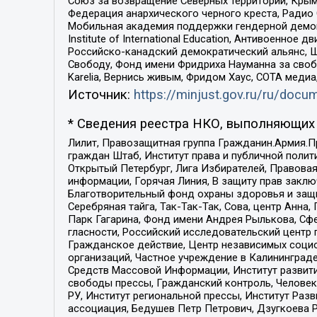
Союз за возвращение Северных территорий, Крымско
Федерация анархического черного креста, Радио
Мобильная академия поддержки гендерной демократи
Institute of International Education, Антивоенн
Российско-канадский демократический альянс, 
Свободу, Фонд имени Фридриха Науманна за свобо
Karelia, Вернись живым, Фридом Хаус, СОТА меди
Источник:
https://minjust.gov.ru/ru/doc
* Сведения реестра НКО, выполняющих 
Лилит, Правозащитная группа Гражданин.Армия.П
граждан Штаб, Институт права и публичной поли
Открытый Петербург, Лига Избирателей, Правова
информации, Горячая Линия, В защиту прав закл
Благотворительный фонд охраны здоровья и защи
Серебряная тайга, Так-Так-Так, Сова, центр Анн
Парк Гагарина, Фонд имени Андрея Рылькова, Сф
гласности, Российский исследовательский центр 
Гражданское действие, Центр независимых соци
организаций, Частное учреждение в Калининград
Средств Массовой Информации, Институт развити
свободы прессы, Гражданский контроль, Человек
РУ, Институт региональной прессы, Институт Ра
ассоциация, Бедушев Петр Петрович, Дзугкоева 