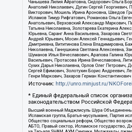
Чанышева Лилия Айратовна, Сидорович Ольга Бори
Анатолий Николаевич, Дугин Сергей Георгиевич, 
Викторович, Мошель Ирина Ароновна, Шведов Гри
Исламов Тимур Рифгатович, Романова Ольга Евге
Анатольевич, Верховский Александр Маркович, П
Татьяна Николаевна, Золотарева Екатерина Алек
Юрьевна, Саранг Анна Васильевна, Захарова Свет
Андрей Юрьевич, Мосин Алексей Геннадьевич, Ге
Дмитриевна, Вититинова Елена Владимировна, Ба
Николаевна, Ганнушкина Светлана Алексеевна, За
Шуманов Илья Вячеславович, Арапова Галина Юрь
Васильевич, Протасова Ирина Вячеславовна, Лит
Сухих Дарья Николаевна, Орлов Олег Петрович, 
Сергей Ефимович, Золотухин Борис Андреевич, Л
Генри Маркович, Захаров Герман Константинович
Источник:
http://unro.minjust.ru/NKOFore
* Единый федеральный список организа
законодательством Российской Федера
Высший военный Маджлисуль Шура Объединенных с
Исламская группа, Братья-мусульмане, Партия ис
Общество социальных реформ, Общество возрожд
АБТО, Правый сектор, Исламское государство, Д
уа Тагьаля SHAM, АУМ Синрике, Муджахеды джама