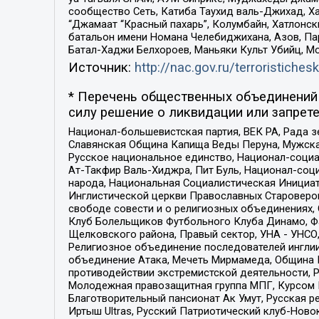
сообщество Сеть, Катиба Таухид валь-Джихад, Хай
“Джамаат “Красный пахарь”, Колумбайн, Хатлонск
батальон имени Номана Челебиджихана, Азов, Па
Батал-Хаджи Белхороев, Маньяки Культ Убийц, М
Источник:
http://nac.gov.ru/terroristichesk
* Перечень общественных объединений 
силу решение о ликвидации или запрете
Национал-большевистская партия, ВЕК РА, Рада 
Славянская Община Капища Веды Перуна, Мужская
Русское национальное единство, Национал-социа
Ат-Такфир Валь-Хиджра, Пит Буль, Национал-соц
народа, Национальная Социалистическая Инициат
Инглистической церкви Православных Староверов
свободе совести и о религиозных объединениях,
Клуб Болельщиков Футбольного Клуба Динамо, Фа
Щелковского района, Правый сектор, УНА - УНСО, У
Религиозное объединение последователей инглии
объединение Атака, Мечеть Мирмамеда, Община К
противодействии экстремистской деятельности, 
Молодежная правозащитная группа МПГ, Курсом П
Благотворительный пансионат Ак Умут, Русская ре
Иртыш Ultras, Русский Патриотический клуб-Нов