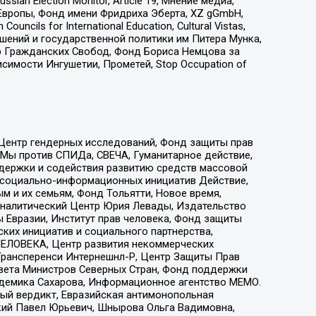
an Election Monitor, Article 19, Мнение медиа,
Европы, Фонд имени Фридриха Эберта, XZ gGmbH,
ls for International Education, Cultural Vistas,
ошений и государственной политики им Питера Мунка,
 Гражданских Свобод, Фонд Бориса Немцова за
имости Ингушетии, Прометей, Stop Occupation of
 Центр гендерных исследований, Фонд защиты прав
 Мы против СПИДа, СВЕЧА, Гуманитарное действие,
ддержки и содействия развитию средств массовой
р социально-информационных инициатив Действие,
 и их семьям, Фонд Тольятти, Новое время,
, Аналитический Центр Юрия Левады, Издательство
 Евразии, Институт прав человека, Фонд защиты
ких инициатив и социального партнерства,
ЕЛОВЕКА, Центр развития некоммерческих
 Трансперенси Интернешнл-Р, Центр Защиты Прав
овета Министров Северных Стран, Фонд поддержки
адемика Сахарова, Информационное агентство МЕМО.
ый вердикт, Евразийская антимонопольная
кий Павел Юрьевич, Шнырова Ольга Вадимовна,