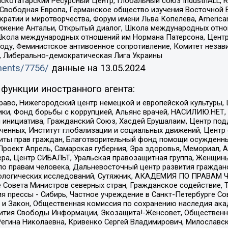
татарский Ресурсный Центр, Глобальный союз IndustriALL, Russi
 Свободная Европа, Германское общество изучения Восточной 
и и миротворчества, Форум имени Льва Копелева, American Counci
ое движение Антальи, Открытый диалог, Школа международных отн
Школа международных отношений им Нормана Патерсона, Центр
ду, Феминистское антивоенное сопротивление, Комитет независ
а, Либерально-демократическая Лига Украины
uments/7756/
данные на
13.05.2024
функции иностранного агента:
раво, Нижегородский центр немецкой и европейской культуры,
тики, Фонд борьбы с коррупцией, Альянс врачей, НАСИЛИЮ.НЕТ,
я инициатива, Гражданский Союз, Хасдей Ерушалаим, Центр по
юченных, Институт глобализации и социальных движений, Цент
ты прав граждан, Благотворительный фонд помощи осужденным
а, Проект Апрель, Самарская губерния, Эра здоровья, Мемориал
ера, Центр СИБАЛЬТ, Уральская правозащитная группа, Женщины
по правам человека, Дальневосточный центр развития гражданс
ологических исследований, Сутяжник, АКАДЕМИЯ ПО ПРАВАМ Ч
е Совета Министров северных стран, Гражданское содействие,
я прессы - Сибирь, Частное учреждение в Санкт-Петербурге С
 и Закон, Общественная комиссия по сохранению наследия ак
звития Свободы Информации, Экозащита!-Женсовет, Общественн
Регина Николаевна, Кривенко Сергей Владимирович, Милославс