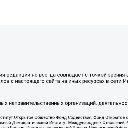
 редакции не всегда совпадает с точкой зрения а
ов с настоящего сайта на иных ресурсах в сети И
ых неправительственных организаций, деятельнос
ститут Открытое Общество Фонд Содействия, Фонд Открытое 
альный Демократический Институт Международных Отношений,
тая Россия, Институт современной России, Черноморский фонд