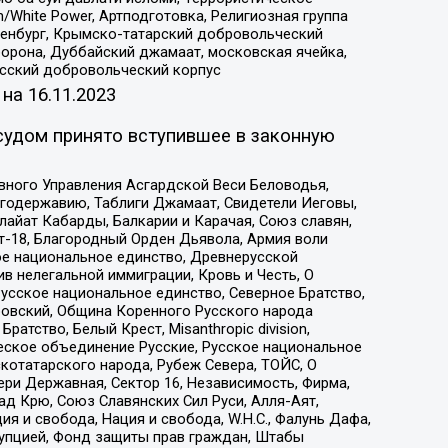
/White Power, Артподготовка, Религиозная группа
Оренбург, Крымско-татарский добровольческий
орона, Дуббайский джамаат, московская ячейка,
усский добровольческий корпус
 на
16.11.2023
судом принято вступившее в законную
вного Управления Асгардской Веси Беловодья,
годержавию, Таблиги Джамаат, Свидетели Иеговы,
айат Кабарды, Балкарии и Карачая, Союз славян,
т-18, Благородный Орден Дьявола, Армия воли
ое национальное единство, Древнерусской
 нелегальной иммиграции, Кровь и Честь, О
усское национальное единство, Северное Братство,
ровский, Община Коренного Русского народа
атство, Белый Крест, Misanthropic division,
еское объединение Русские, Русское национальное
котатарского народа, Рубеж Севера, ТОЙС, О
ри Державная, Сектор 16, Независимость, Фирма,
д Крю, Союз Славянских Сил Руси, Алля-Аят,
я и свобода, Нация и свобода, W.H.С., Фалунь Дафа,
рупцией, Фонд защиты прав граждан, Штабы