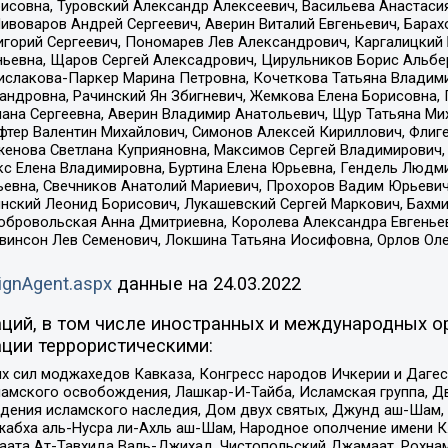
совна, Туровский Александр Алексеевич, Васильева Анастасия
Пивоваров Андрей Сергеевич, Аверин Виталий Евгеньевич, Бара
горий Сергеевич, Пономарев Лев Александрович, Каргалицкий 
ньевна, Щаров Сергей Алексадрович, Цирульников Борис Альбер
ислакова-Паркер Марина Петровна, Кочеткова Татьяна Владими
сандровна, Рачинский Ян Збигневич, Жемкова Елена Борисовна,
лана Сергеевна, Аверин Владимир Анатольевич, Щур Татьяна М
фтер Валентин Михайлович, Симонов Алексей Кириллович, Флиг
женова Светлана Куприяновна, Максимов Сергей Владимирович, 
кс Елена Владимировна, Буртина Елена Юрьевна, Гендель Людм
евна, Свечников Анатолий Мариевич, Прохоров Вадим Юрьевич
инский Леонид Борисович, Лукашевский Сергей Маркович, Бахм
Добровольская Анна Дмитриевна, Королева Александра Евгенье
евинсон Лев Семенович, Локшина Татьяна Иосифовна, Орлов Ол
ignAgent.aspx
данные на
24.03.2022
ций, в том числе иностранных и международных ор
ции террористическими:
ил моджахедов Кавказа, Конгресс народов Ичкерии и Дагеста
ламского освобождения, Лашкар-И-Тайба, Исламская группа, Дв
ения исламского наследия, Дом двух святых, Джунд аш-Шам, 
жабха аль-Нусра ли-Ахль аш-Шам, Народное ополчение имени К.
ата Ат-Тавхида Валь-Джихад, Чистопольский Джамаат, Рохнам