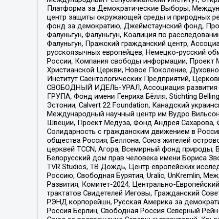
Платформа за Демократические Выборы, Междуна
центр защиты окружающей среды и природных ресу
фонд за демократию, Джеймстаунский фонд, Прож
Фалуньгун, Фалуньгун, Коалиция по расследован
Фалуньгун, Пражский гражданский центр, Ассоци
русскоязычных европейцев, Немецко-русский об
России, Компания свободы информации, Проект М
Христианской Церкви, Новое Поколение, Духовн
Институт Саентологических Предприятий, Церков
СВОБОДНЫЙ ИДЕЛЬ-УРАЛ, Ассоциация развития ж
ГРУПА, Фонд имени Генриха Бёлля, Stichting Bellin
Эстонии, Calvert 22 Foundation, Канадский укра
Международный научный центр им Вудро Вильсона
Швеции, Проект Медуза, Фонд Андрея Сахарова, Ф
Солидарность с гражданским движением в России 
общества Россия, Беллона, Союз жителей острово
церквей TCCN, Агора, Всемирный фонд природы, B
Белорусский дом прав человека имени Бориса Зво
TVR Studios, ТВ Дождь, Центр европейских иссл
Россию, Свободная Бурятия, Uralic, UnKremlin, 
Развития, Комитет-2024, Центрально-Европейски
трактатов Свидетелей Иеговы, Гражданский Совет
РЭНД корпорейшн, Русская Америка за демократи
Россия Берлин, Свободная Россия Северный Рейн-В