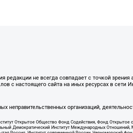
 редакции не всегда совпадает с точкой зрения а
ов с настоящего сайта на иных ресурсах в сети И
ых неправительственных организаций, деятельнос
ститут Открытое Общество Фонд Содействия, Фонд Открытое 
альный Демократический Институт Международных Отношений,
тая Россия, Институт современной России, Черноморский фонд