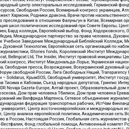
родный центр электоральных исследований, Германский фонд
рсов, Свободная Россия, Всемирный конгресс украинцев, Атла
ект Хармони, Родники дракона, Врачи против насильственного
ию преследования в отношении Фалуньгун в Китае, Всемирная о
ация школ политических исследований при Совете Европы, Цен
мен, Бард колледж, Европейский выбор, Фонд Ходорковского,
едиа, Международное партнерство за права человека, Духовно
ое Учебное Заведение Международный Библейский Колледж, М
ь Духовной Технологии, Европейская сеть организаций по наб
урналистики, IStories fonds, Королевский Институт Между
gcat, Bellingcat Ltd, The Insider, Институт правовой инициатив
инский конгресс, Институт Макдональда-Лорье, Украинская нац
, Свободная пресса, Возрождение, Всеукраинский духовный цен
орум свободной России, Лига Свободных Наций, Transparеncy I
– Solidarus, КрымSOS, Свободный университет, Институт госу
в Тисима и Хабомаи, Съезд народных депутатов, Гринпис Инте
DR Novaja Gazeta-Europe, Алтай проект, Образовательный дом 
зскова, Дом прав человека Тбилиси, Дом прав человека Ерева
едований им Вилфрида Мартенса, Сетевое объединение журнали
Международная федерация транспортных рабочих, ИстЧам Финлан
й университет, Центр восточноевропейских и международных и
, Центр анализа европейской политики, Академическая сеть Во
ю в России, Настоящая Россия, Глобальная сеть журналистов
естфалия, Фонд глобальной помощи, Антивоенный комитет России,