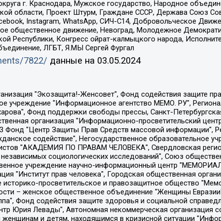
округа г. Краснодара, Мужское государство, Народное объедин
ой области, Проект Штурм, Граждане СССР, Держава Союз Сов
Facebook, Instagram, WhatsApp, СИЧ-С14, Добровольческое Движ
ское общественное движение, Невоград, Молодежное Демократ
ой Республики, Конгресс ойрат-калмыцкого народа, Исполнит
бъединение, ЛГБТ, Я.МЫ Сергей Фургал
uments/7822/
данные на
03.05.2024
Общество с ограниченной ответственностью "Радио Свободная Европа/Радио Свобода", Чешское информационное агентство "MEDIUM-ORIENT", Красноярская региональная общественная организация "Мы против СПИДа", Камалягин Денис Николаевич, Маркелов Сергей Евгеньевич, Пономарев Лев Александрович, Савицкая Людмила Алексеевна, Автономная некоммерческая организация "Центр по работе с проблемой насилия "НАСИЛИЮ.НЕТ", Межрегиональный профессиональный союз работников здравоохранения "Альянс врачей", Юридическое лицо, зарегистрированное в Латвийской Республике, SIA "Medusa Project" (регистрационный номер 40103797863, дата регистрации 10.06.2014), Некоммерческая организация "Фонд по борьбе с коррупцией", Автономная некоммерческая организация "Институт права и публичной политики", Баданин Роман Сергеевич, Гликин Максим Александрович, Железнова Мария Михайловна, Лукьянова Юлия Сергеевна, Маетная Елизавета Витальевна, Маняхин Петр Борисович, Чуракова Ольга Владимировна, Ярош Юлия Петровна, Юридическое лицо "The Insider SIA", зарегистрированное в Риге, Латвийская Республика (дата регистрации 26.06.2015), являющееся администратором доменного имени интернет-издания "The Insider SIA", https://theins.ru, Постернак Алексей Евгеньевич, Рубин Михаил Аркадьевич, Анин Роман Александрович, Юридическое лицо Istories fonds, зарегистрированное в Латвийской Республике (регистрационный номер 50008295751, дата регистрации 24.02.2020), Великовский Дмитрий Александрович, Долинина Ирина Николаевна, Мароховская Алеся Алексеевна, Шлейнов Роман Юрьевич, Шмагун Олеся Валентиновна, Общество с ограниченной ответственностью "Альтаир 2021", Общество с ограниченной ответственностью "Вега 2021", Общество с ограниченной ответственностью "Главный редактор 2021", Общество с ограниченной ответственностью "Ромашки монолит", Важенков Артем Валерьевич, Ивановская областная общественная организация "Центр гендерных исследований", Гурман Юрий Альбертович, Медиапроект "ОВД-Инфо", Егоров Владимир Владимирович, Жилинский Владимир Александрович, Общество с ограниченной ответственностью "ЗП", Иванова София Юрьевна, Карезина Инна Павловна, Кильтау Екатерина Викторовна, Петров Алексей Викторович, Пискунов Сергей Евгеньевич, Смирнов Сергей Сергеевич, Тихонов Михаил Сергеевич, Общество с ограниченной ответственностью "ЖУРНАЛИСТ-ИНОСТРАННЫЙ АГЕНТ", Арапова Галина Юрьевна, Вольтская Татьяна Анатольевна, Американская компания "Mason G.E.S. Anonymous Foundation" (США), являющаяся владельцем интернет-издания https://mnews.world/, Компания "Stichting Bellingcat", зарегистрированная в Нидерландах (дата регистрации 11.07.2018), Захаров Андрей Вячеславович, Клепиковская Екатерина Дмитриевна, Общество с ограниченной ответственностью "МЕМО", Перл Роман Александрович, Симонов Евгений Алексеевич, Соловьева Елена Анатольевна, Сотников Даниил Владимирович, Сурначева Елизавета Дмитриевна, Автономная некоммерческая организация по защите прав человека и информированию населения "Якутия – Наше Мнение", Общество с ограниченной ответственностью "Москоу диджитал медиа", с 26.01.2023 Общество с ограниченной ответственностью "Чайка Белые сады", Ветошкина Валерия Валерьевна, Заговора Максим Александрович, Межрегиональное общественное движение "Российская ЛГБТ - сеть", Оленичев Максим Владимирович, Павлов Иван Юрьевич, Скворцова Елена Сергеевна, Общество с ограниченной ответственностью "Как бы инагент", Кочетков Игорь Викторович, Общество с ограниченной ответственностью "Честные выборы", Еланчик Олег Александрович, Общество с ограниченной ответственностью "Нобелевский призыв", Гималова Регина Эмилевна, Григорьев Андрей Валерьевич, Григорьева Алина Александровна, Ассоциация по содействию защите прав призывников, альтернативнослужащих и военнослужащих "Правозащитная группа "Гражданин.Армия.Право", Хисамова Регина Фаритовна, Автономная некоммерческая организация по реализа