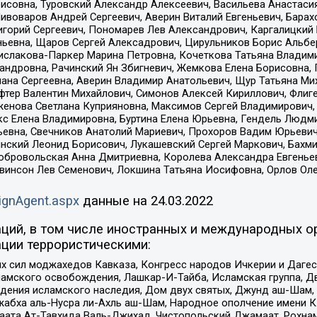
совна, Туровский Александр Алексеевич, Васильева Анастасия
Пивоваров Андрей Сергеевич, Аверин Виталий Евгеньевич, Бара
горий Сергеевич, Пономарев Лев Александрович, Каргалицкий 
ньевна, Щаров Сергей Алексадрович, Цирульников Борис Альбер
ислакова-Паркер Марина Петровна, Кочеткова Татьяна Владими
сандровна, Рачинский Ян Збигневич, Жемкова Елена Борисовна,
лана Сергеевна, Аверин Владимир Анатольевич, Щур Татьяна М
фтер Валентин Михайлович, Симонов Алексей Кириллович, Флиг
женова Светлана Куприяновна, Максимов Сергей Владимирович, 
кс Елена Владимировна, Буртина Елена Юрьевна, Гендель Людм
евна, Свечников Анатолий Мариевич, Прохоров Вадим Юрьевич
инский Леонид Борисович, Лукашевский Сергей Маркович, Бахм
Добровольская Анна Дмитриевна, Королева Александра Евгенье
евинсон Лев Семенович, Локшина Татьяна Иосифовна, Орлов Ол
ignAgent.aspx
данные на
24.03.2022
ций, в том числе иностранных и международных ор
ции террористическими:
ил моджахедов Кавказа, Конгресс народов Ичкерии и Дагеста
ламского освобождения, Лашкар-И-Тайба, Исламская группа, Дв
ения исламского наследия, Дом двух святых, Джунд аш-Шам, 
жабха аль-Нусра ли-Ахль аш-Шам, Народное ополчение имени К.
ата Ат-Тавхида Валь-Джихад, Чистопольский Джамаат, Рохнам