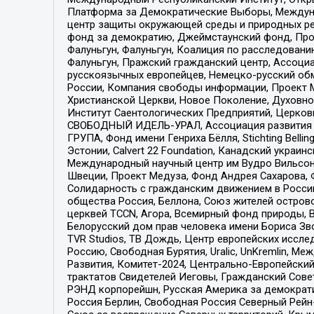
Платформа за Демократические Выборы, Междуна
центр защиты окружающей среды и природных ресу
фонд за демократию, Джеймстаунский фонд, Прож
Фалуньгун, Фалуньгун, Коалиция по расследован
Фалуньгун, Пражский гражданский центр, Ассоци
русскоязычных европейцев, Немецко-русский об
России, Компания свободы информации, Проект М
Христианской Церкви, Новое Поколение, Духовн
Институт Саентологических Предприятий, Церков
СВОБОДНЫЙ ИДЕЛЬ-УРАЛ, Ассоциация развития ж
ГРУПА, Фонд имени Генриха Бёлля, Stichting Bellin
Эстонии, Calvert 22 Foundation, Канадский укра
Международный научный центр им Вудро Вильсона
Швеции, Проект Медуза, Фонд Андрея Сахарова, Ф
Солидарность с гражданским движением в России 
общества Россия, Беллона, Союз жителей острово
церквей TCCN, Агора, Всемирный фонд природы, B
Белорусский дом прав человека имени Бориса Зво
TVR Studios, ТВ Дождь, Центр европейских иссл
Россию, Свободная Бурятия, Uralic, UnKremlin, 
Развития, Комитет-2024, Центрально-Европейски
трактатов Свидетелей Иеговы, Гражданский Совет
РЭНД корпорейшн, Русская Америка за демократи
Россия Берлин, Свободная Россия Северный Рейн-В