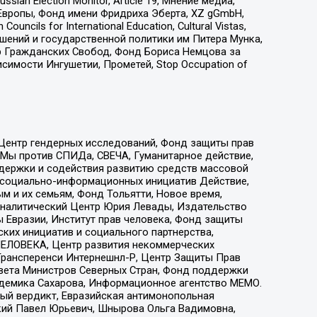
an Election Monitor, Article 19, Мнение медиа,
Европы, Фонд имени Фридриха Эберта, XZ gGmbH,
ls for International Education, Cultural Vistas,
ошений и государственной политики им Питера Мунка,
 Гражданских Свобод, Фонд Бориса Немцова за
имости Ингушетии, Прометей, Stop Occupation of
 Центр гендерных исследований, Фонд защиты прав
 Мы против СПИДа, СВЕЧА, Гуманитарное действие,
ддержки и содействия развитию средств массовой
р социально-информационных инициатив Действие,
 и их семьям, Фонд Тольятти, Новое время,
, Аналитический Центр Юрия Левады, Издательство
 Евразии, Институт прав человека, Фонд защиты
ких инициатив и социального партнерства,
ЕЛОВЕКА, Центр развития некоммерческих
 Трансперенси Интернешнл-Р, Центр Защиты Прав
овета Министров Северных Стран, Фонд поддержки
адемика Сахарова, Информационное агентство МЕМО.
ый вердикт, Евразийская антимонопольная
кий Павел Юрьевич, Шнырова Ольга Вадимовна,