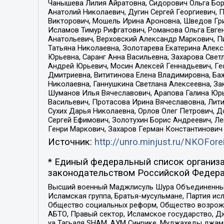
Чанышева Лилия Айратовна, Сидорович Ольга Бори
Анатолий Николаевич, Дугин Сергей Георгиевич, 
Викторович, Мошель Ирина Ароновна, Шведов Гри
Исламов Тимур Рифгатович, Романова Ольга Евге
Анатольевич, Верховский Александр Маркович, П
Татьяна Николаевна, Золотарева Екатерина Алек
Юрьевна, Саранг Анна Васильевна, Захарова Свет
Андрей Юрьевич, Мосин Алексей Геннадьевич, Ге
Дмитриевна, Вититинова Елена Владимировна, Ба
Николаевна, Ганнушкина Светлана Алексеевна, За
Шуманов Илья Вячеславович, Арапова Галина Юрь
Васильевич, Протасова Ирина Вячеславовна, Лит
Сухих Дарья Николаевна, Орлов Олег Петрович, 
Сергей Ефимович, Золотухин Борис Андреевич, Л
Генри Маркович, Захаров Герман Константинович
Источник:
http://unro.minjust.ru/NKOFore
* Единый федеральный список организа
законодательством Российской Федера
Высший военный Маджлисуль Шура Объединенных с
Исламская группа, Братья-мусульмане, Партия ис
Общество социальных реформ, Общество возрожд
АБТО, Правый сектор, Исламское государство, Д
уа Тагьаля SHAM, АУМ Синрике, Муджахеды джама