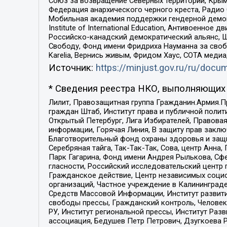
Союз за возвращение Северных территорий, Крымско
Федерация анархического черного креста, Радио
Мобильная академия поддержки гендерной демократи
Institute of International Education, Антивоенн
Российско-канадский демократический альянс, 
Свободу, Фонд имени Фридриха Науманна за свобо
Karelia, Вернись живым, Фридом Хаус, СОТА меди
Источник:
https://minjust.gov.ru/ru/doc
* Сведения реестра НКО, выполняющих 
Лилит, Правозащитная группа Гражданин.Армия.П
граждан Штаб, Институт права и публичной поли
Открытый Петербург, Лига Избирателей, Правова
информации, Горячая Линия, В защиту прав закл
Благотворительный фонд охраны здоровья и защи
Серебряная тайга, Так-Так-Так, Сова, центр Анн
Парк Гагарина, Фонд имени Андрея Рылькова, Сф
гласности, Российский исследовательский центр 
Гражданское действие, Центр независимых соци
организаций, Частное учреждение в Калининград
Средств Массовой Информации, Институт развити
свободы прессы, Гражданский контроль, Человек
РУ, Институт региональной прессы, Институт Ра
ассоциация, Бедушев Петр Петрович, Дзугкоева 