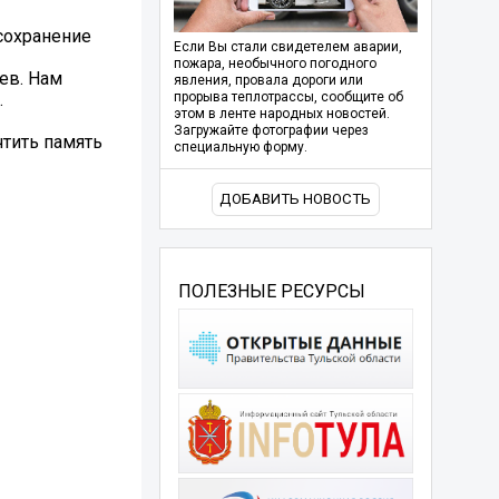
сохранение
Если Вы стали свидетелем аварии,
пожара, необычного погодного
ев. Нам
явления, провала дороги или
.
прорыва теплотрассы, сообщите об
этом в ленте народных новостей.
Загружайте фотографии через
чтить память
специальную форму.
ДОБАВИТЬ НОВОСТЬ
ПОЛЕЗНЫЕ РЕСУРСЫ