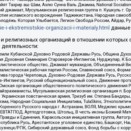
ят Тахрир аш-Шам, Ахлю Сунна Валь Джамаа, National Socialism
ий джамаат, Мусульманская религиозная группа п. Кушкуль г. 
ртия исламского возрождения Таджикистана, Народная самооб
олодёжь Которая Улыбается, Легион Свобода России, Айдар, Р
ie-i-ekstremistskie-organizacii-i-materialy.html
данные
и религиозных организаций в отношении которых 
 деятельности:
земли Кубанской Духовно Родовой Державы Русь, Община Духо
 Духовная Семинария Староверов-Инглингов, Нурджулар, К Бо
листическое общество, Джамаат мувахидов, Объединенный Вил
иалистическая рабочая партия России, Славянский союз, Форма
ива города Череповца, Духовно-Родовая Держава Русь, Русск
-Инглингов, Русский общенациональный союз, Движение против
 Омская организация общественного политического движения Р
йзрахманисты, Мусульманская религиозная организация п. Бо
краинская повстанческая армия, Тризуб им. Степана Бандеры, Бр
зма, Народная Социальная Инициатива, TulaSkins, Этнополитич
оренного Русского народа г. Астрахани, ВОЛЯ, Меджлис крымс
РЕВТАТПОД, Артподготовка, Штольц, В честь иконы Божией Мате
равды и Единения, Каракольская инициативная группа, Автогра
спублика Русь, Арестантское уголовное единство, Башкорт, Наци
окузнецк/РПК, Сибирский державный союз, Фонд борьбы с кор