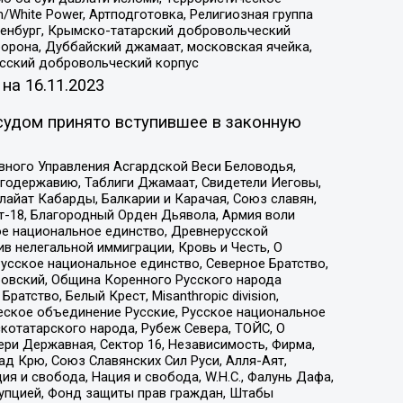
/White Power, Артподготовка, Религиозная группа
Оренбург, Крымско-татарский добровольческий
орона, Дуббайский джамаат, московская ячейка,
усский добровольческий корпус
 на
16.11.2023
судом принято вступившее в законную
вного Управления Асгардской Веси Беловодья,
годержавию, Таблиги Джамаат, Свидетели Иеговы,
айат Кабарды, Балкарии и Карачая, Союз славян,
т-18, Благородный Орден Дьявола, Армия воли
ое национальное единство, Древнерусской
 нелегальной иммиграции, Кровь и Честь, О
усское национальное единство, Северное Братство,
ровский, Община Коренного Русского народа
атство, Белый Крест, Misanthropic division,
еское объединение Русские, Русское национальное
котатарского народа, Рубеж Севера, ТОЙС, О
ри Державная, Сектор 16, Независимость, Фирма,
д Крю, Союз Славянских Сил Руси, Алля-Аят,
я и свобода, Нация и свобода, W.H.С., Фалунь Дафа,
рупцией, Фонд защиты прав граждан, Штабы