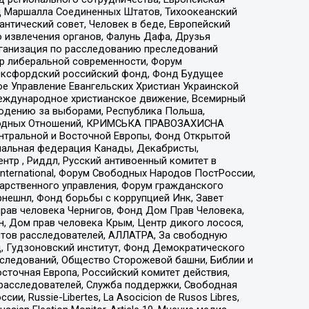
 Маршалла Соединенных Штатов, Тихоокеанский
нтический совет, Человек в беде, Европейский
 извлечения органов, Фалунь Дафа, Друзья
рганизация по расследованию преследований
тр либеральной современности, Форум
 Оксфордский российский фонд, Фонд Будущее
е Управление Евангельских Христиан Украинской
еждународное христианское движение, Всемирный
людению за выборами, Республика Польша,
народных Отношений, КРИМСЬКА ПРАВОЗАХИСНА
ы Центральной и Восточной Европы, Фонд Открытой
иональная федерация Канады, Декабристы,
тр , Риддл, Русский антивоенный комитет в
nternational, Форум Свободных Народов ПостРоссии,
дарственного управления, Форум гражданского
рнешнл, Фонд борьбы с коррупцией Инк, Завет
прав человека Чернигов, Фонд Дом Прав Человека,
н, Дом прав человека Крым, Центр дикого лосося,
стов расследователей, АЛЛАТРА, За свободную
д, Гудзоновский институт, Фонд Демократического
сследований, Общество Сторожевой башни, Библии и
сточная Европа, Российский комитет действия,
-расследователей, Служба поддержки, Свободная
 Russie-Libertes, La Asocicion de Rusos Libres,