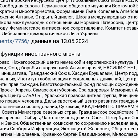
татарский Ресурсный Центр, Глобальный союз IndustriALL, Russi
 Свободная Европа, Германское общество изучения Восточной 
и и миротворчества, Форум имени Льва Копелева, American Counci
ое движение Антальи, Открытый диалог, Школа международных отн
Школа международных отношений им Нормана Патерсона, Центр
ду, Феминистское антивоенное сопротивление, Комитет независ
а, Либерально-демократическая Лига Украины
uments/7756/
данные на
13.05.2024
функции иностранного агента:
раво, Нижегородский центр немецкой и европейской культуры,
тики, Фонд борьбы с коррупцией, Альянс врачей, НАСИЛИЮ.НЕТ,
я инициатива, Гражданский Союз, Хасдей Ерушалаим, Центр по
юченных, Институт глобализации и социальных движений, Цент
ты прав граждан, Благотворительный фонд помощи осужденным
а, Проект Апрель, Самарская губерния, Эра здоровья, Мемориал
ера, Центр СИБАЛЬТ, Уральская правозащитная группа, Женщины
по правам человека, Дальневосточный центр развития гражданс
ологических исследований, Сутяжник, АКАДЕМИЯ ПО ПРАВАМ Ч
е Совета Министров северных стран, Гражданское содействие,
я прессы - Сибирь, Частное учреждение в Санкт-Петербурге С
 и Закон, Общественная комиссия по сохранению наследия ак
звития Свободы Информации, Экозащита!-Женсовет, Общественн
Регина Николаевна, Кривенко Сергей Владимирович, Милославс