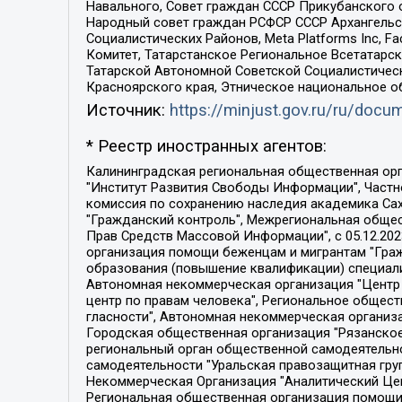
Навального, Совет граждан СССР Прикубанского 
Народный совет граждан РСФСР СССР Архангельск
Социалистических Районов, Meta Platforms Inc, 
Комитет, Татарстанское Региональное Всетатар
Татарской Автономной Советской Социалистическ
Красноярского края, Этническое национальное о
Источник:
https://minjust.gov.ru/ru/doc
* Реестр иностранных агентов:
Калининградская региональная общественная организация "Экозащита!-Женсовет", Фонд содействия защите прав и свобод граждан "Общественный вердикт", Фонд "Институт Развития Свободы Информации", Частное учреждение "Информационное агентство МЕМО. РУ", Региональная общественная организация "Общественная комиссия по сохранению наследия академика Сахарова", Фонд поддержки свободы прессы, Санкт-Петербургская общественная правозащитная организация "Гражданский контроль", Межрегиональная общественная организация "Информационно-просветительский центр "Мемориал", Региональный Фонд "Центр Защиты Прав Средств Массовой Информации", с 05.12.2023 Фонд "Центр Защиты Прав Средств массовой информации", Региональная общественная благотворительная организация помощи беженцам и мигрантам "Гражданское содействие", Негосударственное образовательное учреждение дополнительного профессионального образования (повышение квалификации) специалистов "АКАДЕМИЯ ПО ПРАВАМ ЧЕЛОВЕКА", Свердловская региональная общественная организация "Сутяжник", Автономная некоммерческая организация "Центр независимых социологических исследований", Союз общественных объединений "Российский исследовательский центр по правам человека", Региональное общественное учреждение научно-информационный центр "МЕМОРИАЛ", Некоммерческая организация "Фонд защиты гласности", Автономная некоммерческая организация "Институт прав человека", Городская общественная организация "Екатеринбургское общество "МЕМОРИАЛ", Городская общественная организация "Рязанское историко-просветительское и правозащитное общество "Мемориал" (Рязанский Мемориал), Челябинский региональный орган общественной самодеятельности – женское общественное объединение "Женщины Евразии", Челябинский региональный орган общественной самодеятельности "Уральская правозащитная группа", Фонд содействия защите здоровья и социальной справедливости имени Андрея Рылькова, Автономная Некоммерческая Организация "Аналитический Центр Юрия Левады", Автономная некоммерческая организация социальной поддержки населения "Проект Апрель", Региональная общественная организация помощи женщинам и детям, находящимся в кризисной ситуации "Информационно-методический центр "Анна", Фонд содействия развитию массовых коммуникаций и правовому просвещению "Так-так-Так", Фонд содействия устойчивому развитию "Серебряная тайга", Свердловский региональный общественный фонд социальных проектов "Новое время", "Idel.Реалии", Кавказ.Реалии, Крым.Реалии, Телеканал Настоящее Время, Татаро-башкирская служба Радио Свобода (Azatliq Radiosi), Радио Свободная Европа/Радио Свобода (PCE/PC), "Сибирь.Реалии", "Фактограф", Благотворительный фонд помощи осужденным и их семьям, Автономная некоммерческая организация "Институт глобализации и социальных движений", Фонд "В защиту прав заключенных", Частное учреждение "Центр поддержки и содействия развитию средств массовой информации", Пензенский региональный общественный благотворительный фонд "Гражданский союз", "Север.Реалии", Некоммерческая организация Фонд "Правовая инициатива", 