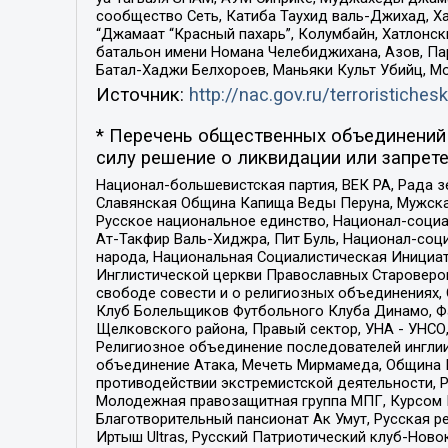
сообщество Сеть, Катиба Таухид валь-Джихад, Хай
“Джамаат “Красный пахарь”, Колумбайн, Хатлонск
батальон имени Номана Челебиджихана, Азов, Па
Батал-Хаджи Белхороев, Маньяки Культ Убийц, М
Источник:
http://nac.gov.ru/terroristichesk
* Перечень общественных объединений 
силу решение о ликвидации или запрете
Национал-большевистская партия, ВЕК РА, Рада 
Славянская Община Капища Веды Перуна, Мужская
Русское национальное единство, Национал-социа
Ат-Такфир Валь-Хиджра, Пит Буль, Национал-соц
народа, Национальная Социалистическая Инициат
Инглистической церкви Православных Староверов
свободе совести и о религиозных объединениях,
Клуб Болельщиков Футбольного Клуба Динамо, Фа
Щелковского района, Правый сектор, УНА - УНСО, У
Религиозное объединение последователей инглии
объединение Атака, Мечеть Мирмамеда, Община К
противодействии экстремистской деятельности, 
Молодежная правозащитная группа МПГ, Курсом П
Благотворительный пансионат Ак Умут, Русская ре
Иртыш Ultras, Русский Патриотический клуб-Нов