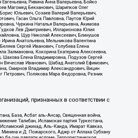
 Евгеньевна, Ривина Анна Валерьевна, Бойко
хоев Магомед Бекханович, Шарипков Олег
Борис Юльевич, Созаев Валерий Валерьевич,
тович, Гасан Ольга Павловна, Паутов Юрий
ровна, Чуркина Наталья Валерьевна, Акимова
 Гудков Лев Дмитриевич, Илларионова Юлия
ихайловна, Щур Николай Алексеевич, Блинушов
е Ирина Анатольевна, Мельникова Валентина
Беляев Сергей Иванович, Голубева Елена
ила Залмановна, Кокорина Екатерина Алексеевна,
, Шахова Елена Владимировна, Подузов Сергей
ин Вячеслав Иванович, Шабад Анатолий Ефимович,
вна, Смирнов Владимир Александрович, Вицин
ег Петрович, Полякова Мара Федоровна, Резник
ганизаций, признанных в соответствии с
на, База, Асбат аль-Ансар, Священная война,
ижение Талибан, Исламская партия Туркестана,
Исламский джихад, Аль-Каида, Имарат Кавказ,
 Минина и Д. Пожарского, Аджр от Аллаха Субхану
о ба суи давлати исломи, Террористическое