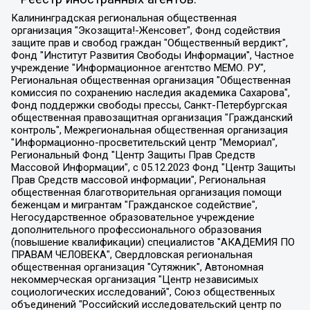
Калининградская региональная общественная организация "Экозащита!-Женсовет", Фонд содействия защите прав и свобод граждан "Общественный вердикт", Фонд "Институт Развития Свободы Информации", Частное учреждение "Информационное агентство МЕМО. РУ", Региональная общественная организация "Общественная комиссия по сохранению наследия академика Сахарова", Фонд поддержки свободы прессы, Санкт-Петербургская общественная правозащитная организация "Гражданский контроль", Межрегиональная общественная организация "Информационно-просветительский центр "Мемориал", Региональный Фонд "Центр Защиты Прав Средств Массовой Информации", с 05.12.2023 Фонд "Центр Защиты Прав Средств массовой информации", Региональная общественная благотворительная организация помощи беженцам и мигрантам "Гражданское содействие", Негосударственное образовательное учреждение дополнительного профессионального образования (повышение квалификации) специалистов "АКАДЕМИЯ ПО ПРАВАМ ЧЕЛОВЕКА", Свердловская региональная общественная организация "Сутяжник", Автономная некоммерческая организация "Центр независимых социологических исследований", Союз общественных объединений "Российский исследовательский центр по правам человека", Региональное общественное учреждение научно-информационный центр "МЕМОРИАЛ", Некоммерческая организация "Фонд защиты гласности", Автономная некоммерческая организация "Институт прав человека", Городская общественная организация "Екатеринбургское общество "МЕМОРИАЛ", Городская общественная организация "Рязанское историко-просветительское и правозащитное общество "Мемориал" (Рязанский Мемориал), Челябинский региональный орган общественной самодеятельности – женское общественное объединение "Женщины Евразии", Челябинский региональный орган общественной самодеятельности "Уральская правозащитная группа", Фонд содействия защите здоровья и социальной справедливости имени Андрея Рылькова, Автономная Некоммерческая Организация "Аналитический Центр Юрия Левады", Автономная некоммерческая организация социальной поддержки населения "Проект Апрель", Региональная общественная организация помощи женщинам и детям, находящимся в кризисной ситуации "Информационно-методический центр "Анна", Фонд содействия развитию массовых коммуникаций и правовому просвещению "Так-так-Так", Фонд содействия устойчивому развитию "Серебряная тайга", Свердловский региональный общественный фонд социальных проектов "Новое время", "Idel.Реалии", Кавказ.Реалии, Крым.Реалии, Телеканал Настоящее Время, Татаро-башкирская служба Радио Свобода (Azatliq Radiosi), Радио Свободная Европа/Радио Свобода (PCE/PC), "Сибирь.Реалии", "Фактограф", Благотворительный фонд помощи осужденным и их семьям, Автономная некоммерческая организация "Институт глобализации и социальных движений", Фонд "В защиту прав заключенных", Частное учреждение "Центр поддержки и содействия развитию средств массовой информации", Пензенский региональный общественный благотворительный фонд "Гражданский союз", "Север.Реалии", Некоммерческая организация Фонд "Правовая инициатива", Общество с ограниченной ответственностью "Радио Свободная Европа/Радио Свобода", Чешское информационное агентство "MEDIUM-ORIENT", Красноярская региональная общественная организация "Мы против СПИДа", Камалягин Денис Николаевич, Маркелов Сергей Евгеньевич, Пономарев Лев Александрович, Савицкая Людмила Алексеевна, Автономная некоммерческая организация "Центр по работе с проблемой насилия "НАСИЛИЮ.НЕТ", Межрегиональный профессиональный союз работников здравоохранения "Альянс врачей", Юридическое лицо, зарегистрированное в Латвийской Республике, SIA "Medusa Project" (регистрационный номер 40103797863, дата регистрации 10.06.2014), Некоммерческая организация "Фонд по борьбе с коррупцией", Автономная некоммерческая организация "Институт права и публичной политики", Баданин Роман Сергеевич, Гликин Максим Александрович, Железнова Мария Михайловна, Лукьянова Юлия Сергеевна, Маетная Елизавета Витальевна, Маняхин Петр Борисович, Чуракова Ольга Владимировна, Ярош Юлия Петровна, Юридическое лицо "The Insider SIA", зарегистрированное в Риге, Латвийская Республика (дата регистрации 26.06.2015), являющееся администратором доменного имени интернет-издания "The Insider SIA", https://theins.ru, Постернак Алексей Евгеньевич, Рубин Михаил Аркадьевич, Анин Роман Александрович, Юридическое лицо Istories fonds, зарегистрированное в Латвийской Республике (регистрационный номер 50008295751, дата регистрации 24.02.2020), Великовский Дмитрий Александрович, Долинина Ирина Николаевна, Мароховская Алеся Алексеевна, Шлейнов Роман Юрьевич, Шмагун Олеся Валентиновна, Общество с ограниченной ответственностью "Альтаир 2021", Общество с ограниченной ответственностью "Вега 2021", Общество с ограниченной ответственностью "Главный редактор 2021", Общество с ограниченной ответственностью "Ромашки монолит", Важенков Артем Валерьевич, Ивановская областная общественная организация "Центр гендерных исследований", Гурман Юрий Альбертович, Медиапроект "ОВД-Инфо", Егоров Владимир Владимирович, Жилинский Владимир Александрович, Общество с ограниченной ответственностью "ЗП", Иванова София Юрьевна, Карезина Инна Павловна, Кильтау Екатерина Викторовна, Петров Алексей Викторович, Пискунов Сергей Евгеньевич, Смирнов Сергей Сергеевич, Тихонов Михаил Сергеевич, Общество с ограниченной ответственностью "ЖУРНАЛИСТ-ИНОСТРАННЫЙ АГЕНТ", Арапова Галина Юрьевна, Вольтская Татьяна Анатольевна, Американская компания "Mason G.E.S. Anonymous Foundation" (США), являющаяся владельцем интернет-издания https://mnews.world/, Компания "Stichting Bellingcat", зарегистрированная в Нидерландах (дата регистрации 11.07.2018), Захаров Андрей Вячеславович, Клепиковская Екатерина Дмитриевна, Общество с ограниченной ответственностью "МЕМО", Перл Роман Александрович, Симонов Евгений Алексеевич, Соловьева Елена Анатольевна, Сотников Даниил Владимирович, Сурначева Елизавета Дмитриевна, Автономная некоммерческая организация по защите прав человека и информированию населения "Якутия – Наше Мнение", Общество с ограниченной ответственностью "Москоу диджитал медиа", с 26.01.2023 Общество с ограниченной ответственностью "Чайка Белые сады", Ветошкина Валерия Валерьевна, Заговора Максим Александрович, Межрегиональное общественное движение "Российская ЛГБТ - сеть", Оленичев Максим Владимирович, Павлов Иван Юрьевич, Скворцова Елена Сергеевна, Общество с ограниченной ответственностью "Как бы инагент", Кочетков Игорь Викторович, Общество с ограниченной ответственностью "Честные выборы", Еланчик Олег Александрович, Общество с ограниченной ответственностью "Нобелевский призыв", Гималова Регина Эмилевна, Григорьев Андрей Валерьевич, Григорьева Алина Александровна, Ассоциация по содействию защите прав призывников, альтернативнослужащих и военнослужащих "Правозащитная группа "Гражданин.Армия.Право", Хисамова Регина Фаритовна, Автономная некоммерческая организация по реализации социально-правовых программ "Лилит", Дальневосточное общественное движение "Маяк", Санкт-Петербургская ЛГБТ-инициативная группа "Выход", Инициативная группа ЛГБТ+ "Реверс", Алексеев Андрей Викторович, Бекбулатова Таисия Львовна, Беляев Иван Михайлович, Владыкина Елена Сергеевна, Гельман Марат Александрович, Никульшина Вероника Юрьевна, Толоконникова Надежда Андреевна, Шендерович Виктор Анатольевич, Общество с ограниченной ответственностью "Данное сообщение", Общество с ограниченной ответственностью Издательский дом "Новая глава", Айнбиндер Александра Александровна, Московский комьюнити-центр для ЛГБТ+инициатив, Благотворительный фонд развития филантропии, Deutsche Welle (Германия, Kurt-Schumacher-Strasse 3, 53113 Bonn), Борзунова Мария Михайловна, Воробьев Виктор Викторович, Голубева Анна Львовна, Константинова Алла Михайловна, Малкова Ирина Владимировна, Мурадов Мурад Абдулгалимович, Осетинская Елизавета Николаевна, Понасенков Евгений Николаевич, Ганапольский Матвей Юрьевич, Киселев Евгений Алексеевич, Борухович Ирина Григорьевна, Дремин Иван Тимофеевич, Дубровский Дмитрий Викторович, Красноярская региональная общественная организация поддержки и развития альтернативных образовательных технологий и межкультурных коммуникаций "ИНТЕРРА", Маяковская Екатерина Алексеевна, Фейгин Марк Захарович, Филимонов Андрей Викторович, Дзугкоева Регина Николаевна, Доброхотов Роман Александрович, Дудь Юрий Александрович, Елкин Сергей Владимирович, Кругликов Кирилл Игоревич, Сабунаева Мария Леонидовна, Семенов Алексей Владимирович, Шаинян Карен Багратович, Шульман Екатерина Михайловна, Асафьев Артур Валерьевич, Вахштайн Виктор Семенович, Венедиктов Алексей Алексеевич, Лушникова Екатерина Евгеньевна, Волков Леонид Михайлович, Невзоров Александр Глебович, Пархоменко Сергей Борисович, Сироткин Ярослав Николаевич, Кара-Мурза Владимир Владимирович, Баранова Наталья Владимировна, Гозман Леонид Яковлевич, Кагарлицкий Борис Юльевич, Климарев Михаил Валерьевич, Милов Владимир Станиславович, Автономная некоммерческая организация Краснодарский центр современного искусства "Типография", Моргенштерн Алишер Тагирович, Соболь Любовь Эдуардовна, Общество с ограниченной ответственностью "ЛИЗА НОРМ", Каспаров Гарри Кимович, Ходорковский Михаил Борисович, Общество с ограниченной ответственностью "Апрельские тезисы", Данилович Ирина Брониславовна, Кашин Олег Владимирович, Петров Николай Владимирович, Пивоваров Алексей Владимирович, Соколов Михаил Владимирович, Цветкова Юлия Владимировна, Чичваркин Евгений Александрович, Комитет против пыток/Команда против пыток, Общество с ограниченной ответственностью "Первый научный", Общество с ограниченной ответственностью "Вертолет и ко", Белоцерковская Вероника Борисовна, Кац Максим Евгеньевич, Лазарева Татьяна Юрьевна, Шаведдинов Руслан Табризович, Яшин Илья Валерьевич, Общество с ограниченной ответственностью "Иноагент ААВ", Алешковский Дмитрий Петрович, Альбац Евгения Марковна, Быков Дмитрий Львович, Галямина Юлия Евгеньевна, Лойко Сергей Леонидович, Мартынов Кирилл Константинович, Медведев Сергей Александрович, Крашенинников Федор Геннадиевич, Гордеева Катерина Вл