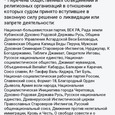
* Перечень общественных объединений и
религиозных организаций в отношении
которых судом принято вступившее в
законную силу решение о ликвидации или
запрете деятельности:
Национал-большевистская партия, ВЕК РА, Рада земли
Кубанской Духовно Родовой Державы Русь, Община
Духовного Управления Асгардской Веси Беловодья,
Славянская Община Капища Веды Перуна, Мужская
Духовная Семинария Староверов-Инглингов, Нурджулар, К
Богодержавию, Таблиги Джамаат, Свидетели Иеговы,
Русское национальное единство, Национал-
социалистическое общество, Джамаат мувахидов,
Объединенный Вилайат Кабарды, Балкарии и Карачая,
Союз славян, Ат-Такфир Валь-Хиджра, Пит Буль,
Национал-социалистическая рабочая партия России,
Славянский союз, Формат-18, Благородный Орден
Дьявола, Армия воли народа, Национальная
Социалистическая Инициатива города Череповца,
Духовно-Родовая Держава Русь, Русское национальное
единство, Древнерусской Инглистической церкви
Православных Староверов-Инглингов, Русский
общенациональный союз, Движение против нелегальной
иммиграции, Кровь и Честь, О свободе совести и о