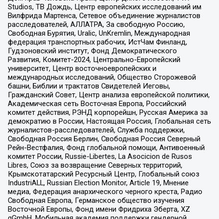
Studios, ТВ Дождь, Центр европейских исследований им
Вилфрида Мартенса, Сетевое объединение журналистов
расследователей, АЛЛАТРА, За свободную Россию,
Свободная Бурятия, Uralic, UnKremlin, Международная
федерация транспортных рабочих, ИстЧам Финланд,
Гудзоновский институт, Фонд Демократического
Развития, Комитет-2024, Центрально-Европейский
университет, Центр восточноевропейских и
международных исследований, Общество Сторожевой
башни, Библии и трактатов Свидетелей Иеговы,
Гражданский Совет, Центр анализа европейской политики,
Академическая сеть Восточная Европа, Российский
комитет действия, РЭНД корпорейшн, Русская Америка за
демократию в России, Настоящая Россия, Глобальная сеть
журналистов-расследователей, Служба поддержки,
Свободная Россия Берлин, Свободная Россия Северный
Рейн-Вестфалия, Фонд глобальной помощи, Антивоенный
комитет России, Russie-Libertes, La Asocicion de Rusos
Libres, Союз за возвращение Северных территорий,
Крымскотатарский Ресурсный Центр, Глобальный союз
IndustriALL, Russian Election Monitor, Article 19, Мнение
медиа, Федерация анархического черного креста, Радио
Свободная Европа, Германское общество изучения
Восточной Европы, Фонд имени Фридриха Эберта, XZ
gGmbH, Мобильная академия поддержки гендерной