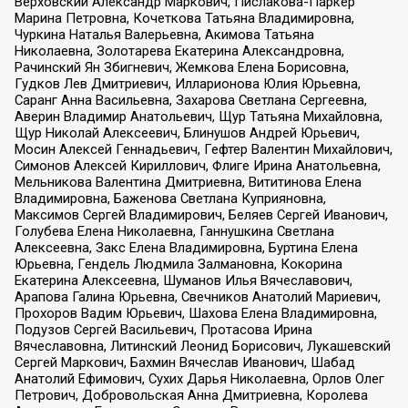
Верховский Александр Маркович, Пислакова-Паркер
Марина Петровна, Кочеткова Татьяна Владимировна,
Чуркина Наталья Валерьевна, Акимова Татьяна
Николаевна, Золотарева Екатерина Александровна,
Рачинский Ян Збигневич, Жемкова Елена Борисовна,
Гудков Лев Дмитриевич, Илларионова Юлия Юрьевна,
Саранг Анна Васильевна, Захарова Светлана Сергеевна,
Аверин Владимир Анатольевич, Щур Татьяна Михайловна,
Щур Николай Алексеевич, Блинушов Андрей Юрьевич,
Мосин Алексей Геннадьевич, Гефтер Валентин Михайлович,
Симонов Алексей Кириллович, Флиге Ирина Анатольевна,
Мельникова Валентина Дмитриевна, Вититинова Елена
Владимировна, Баженова Светлана Куприяновна,
Максимов Сергей Владимирович, Беляев Сергей Иванович,
Голубева Елена Николаевна, Ганнушкина Светлана
Алексеевна, Закс Елена Владимировна, Буртина Елена
Юрьевна, Гендель Людмила Залмановна, Кокорина
Екатерина Алексеевна, Шуманов Илья Вячеславович,
Арапова Галина Юрьевна, Свечников Анатолий Мариевич,
Прохоров Вадим Юрьевич, Шахова Елена Владимировна,
Подузов Сергей Васильевич, Протасова Ирина
Вячеславовна, Литинский Леонид Борисович, Лукашевский
Сергей Маркович, Бахмин Вячеслав Иванович, Шабад
Анатолий Ефимович, Сухих Дарья Николаевна, Орлов Олег
Петрович, Добровольская Анна Дмитриевна, Королева