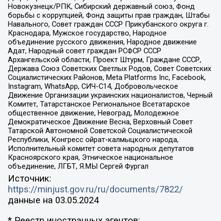
Новокузнецк/РПК, Сибирский державный союз, Фонд
борьбы с коррупцией, Фонд защиты прав граждан, Штабы
Навального, Совет граждан СССР Прикубанского округа г.
Краснодара, Мужское государство, Народное
объединение русского движения, Народное движение
Адат, Народный совет граждан РСФСР СССР
Архангельской области, Проект Штурм, Граждане СССР,
Держава Союз Советских Светлых Родов, Совет Советских
Социалистических Районов, Meta Platforms Inc, Facebook,
Instagram, WhatsApp, СИЧ-С14, Добровольческое
Движение Организации украинских националистов, Черный
Комитет, Татарстанское Региональное Всетатарское
общественное движение, Невоград, Молодежное
Демократическое Движение Весна, Верховный Совет
Татарской Автономной Советской Социалистической
Республики, Конгресс ойрат-калмыцкого народа,
Исполнительный комитет совета народных депутатов
Красноярского края, Этническое национальное
объединение, ЛГБТ, Я.МЫ Сергей Фургал
Источник:
https://minjust.gov.ru/ru/documents/7822/
данные на
03.05.2024
* Реестр иностранных агентов: