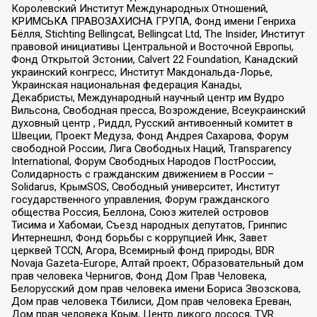
Королевский Институт Международных Отношений,
КРИМСЬКА ПРАВОЗАХИСНА ГРУПА, Фонд имени Генриха
Бёлля, Stichting Bellingcat, Bellingcat Ltd, The Insider, Институт
правовой инициативы Центральной и Восточной Европы,
Фонд Открытой Эстонии, Calvert 22 Foundation, Канадский
украинский конгресс, Институт Макдональда-Лорье,
Украинская национальная федерация Канады,
Декабристы, Международный научный центр им Вудро
Вильсона, Свободная пресса, Возрождение, Всеукраинский
духовный центр , Риддл, Русский антивоенный комитет в
Швеции, Проект Медуза, Фонд Андрея Сахарова, Форум
свободной России, Лига Свободных Наций, Transparеncy
International, Форум Свободных Народов ПостРоссии,
Солидарность с гражданским движением в России –
Solidarus, КрымSOS, Свободный университет, Институт
государственного управления, Форум гражданского
общества Россия, Беллона, Союз жителей островов
Тисима и Хабомаи, Съезд народных депутатов, Гринпис
Интернешнл, Фонд борьбы с коррупцией Инк, Завет
церквей TCCN, Агора, Всемирный фонд природы, BDR
Novaja Gazeta-Europe, Алтай проект, Образовательный дом
прав человека Чернигов, Фонд Дом Прав Человека,
Белорусский дом прав человека имени Бориса Звозскова,
Дом прав человека Тбилиси, Дом прав человека Ереван,
Дом прав человека Крым, Центр дикого лосося, TVR