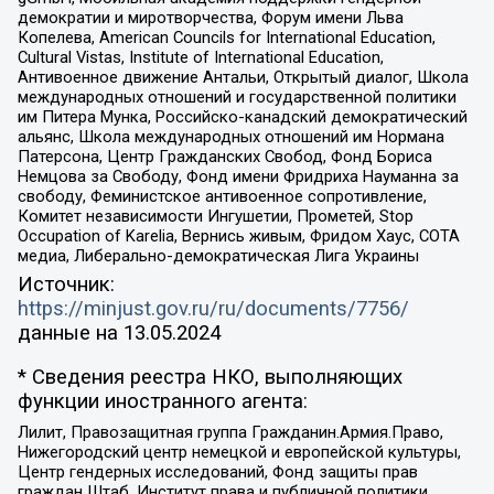
демократии и миротворчества, Форум имени Льва
Копелева, American Councils for International Education,
Cultural Vistas, Institute of International Education,
Антивоенное движение Антальи, Открытый диалог, Школа
международных отношений и государственной политики
им Питера Мунка, Российско-канадский демократический
альянс, Школа международных отношений им Нормана
Патерсона, Центр Гражданских Свобод, Фонд Бориса
Немцова за Свободу, Фонд имени Фридриха Науманна за
свободу, Феминистское антивоенное сопротивление,
Комитет независимости Ингушетии, Прометей, Stop
Occupation of Karelia, Вернись живым, Фридом Хаус, СОТА
медиа, Либерально-демократическая Лига Украины
Источник:
https://minjust.gov.ru/ru/documents/7756/
данные на
13.05.2024
* Сведения реестра НКО, выполняющих
функции иностранного агента:
Лилит, Правозащитная группа Гражданин.Армия.Право,
Нижегородский центр немецкой и европейской культуры,
Центр гендерных исследований, Фонд защиты прав
граждан Штаб, Институт права и публичной политики,