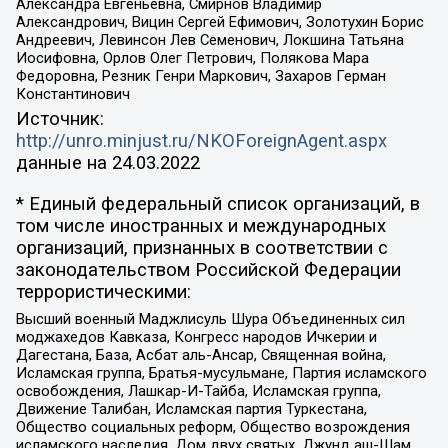
Александра Евгеньевна, Смирнов Владимир
Александрович, Вицин Сергей Ефимович, Золотухин Борис
Андреевич, Левинсон Лев Семенович, Локшина Татьяна
Иосифовна, Орлов Олег Петрович, Полякова Мара
Федоровна, Резник Генри Маркович, Захаров Герман
Константинович
Источник:
http://unro.minjust.ru/NKOForeignAgent.aspx
данные на
24.03.2022
* Единый федеральный список организаций, в
том числе иностранных и международных
организаций, признанных в соответствии с
законодательством Российской Федерации
террористическими:
Высший военный Маджлисуль Шура Объединенных сил
моджахедов Кавказа, Конгресс народов Ичкерии и
Дагестана, База, Асбат аль-Ансар, Священная война,
Исламская группа, Братья-мусульмане, Партия исламского
освобождения, Лашкар-И-Тайба, Исламская группа,
Движение Талибан, Исламская партия Туркестана,
Общество социальных реформ, Общество возрождения
исламского наследия, Дом двух святых, Джунд аш-Шам,