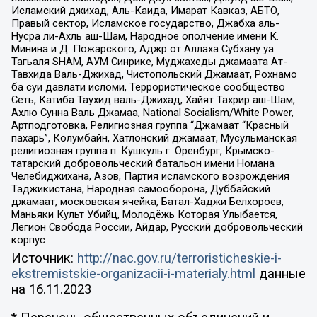
Исламский джихад, Аль-Каида, Имарат Кавказ, АБТО,
Правый сектор, Исламское государство, Джабха аль-
Нусра ли-Ахль аш-Шам, Народное ополчение имени К.
Минина и Д. Пожарского, Аджр от Аллаха Субхану уа
Тагьаля SHAM, АУМ Синрике, Муджахеды джамаата Ат-
Тавхида Валь-Джихад, Чистопольский Джамаат, Рохнамо
ба суи давлати исломи, Террористическое сообщество
Сеть, Катиба Таухид валь-Джихад, Хайят Тахрир аш-Шам,
Ахлю Сунна Валь Джамаа, National Socialism/White Power,
Артподготовка, Религиозная группа “Джамаат “Красный
пахарь”, Колумбайн, Хатлонский джамаат, Мусульманская
религиозная группа п. Кушкуль г. Оренбург, Крымско-
татарский добровольческий батальон имени Номана
Челебиджихана, Азов, Партия исламского возрождения
Таджикистана, Народная самооборона, Дуббайский
джамаат, московская ячейка, Батал-Хаджи Белхороев,
Маньяки Культ Убийц, Молодёжь Которая Улыбается,
Легион Свобода России, Айдар, Русский добровольческий
корпус
Источник:
http://nac.gov.ru/terroristicheskie-i-
ekstremistskie-organizacii-i-materialy.html
данные
на
16.11.2023