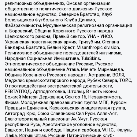
религиозных объединениях, Омская организация
общественного политического движения Русское
национальное единство, Северное Братство, Клуб
Болельщиков Футбольного Клуба Динамо,
Файзрахманисты, Мусульманская религиозная организация
п. Боровский, Община Коренного Русского народа
Щелковского района, Правый сектор, УНА - УНСО,
Украинская повстанческая армия, Тризуб им. Степана
Бандеры, Братство, Белый Крест, Misanthropic division,
Религиозное объединение последователей инглиизма,
Народная Социальная Инициатива, TulaSkins,
Этнополитическое объединение Русские, Русское
национальное объединение Атака, Мечеть Мирмамеда,
Община Коренного Русского народа г. Астрахани, ВОЛЯ,
Меджлис крымскотатарского народа, Рубеж Севера, ТОЙС,
О противодействии экстремистской деятельности,
РЕВТАТПОД, Артподготовка, Штольц, В честь иконы
Божией Матери Державная, Сектор 16, Независимость,
Фирма, Молодежная правозащитная группа МПГ, Курсом
Правды и Единения, Каракольская инициативная группа,
Автоград Крю, Союз Славянских Сил Руси, Алля-Аят,
Благотворительный пансионат Ак Умут, Русская
республика Русь, Арестантское уголовное единство,
Башкорт, Нация и свобода, Нация и свобода, W.H.С., Фалунь
Дафа, Иртыш Ultras, Русский Патриотический клуб-