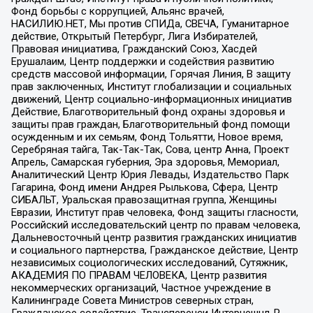
Фонд борьбы с коррупцией, Альянс врачей,
НАСИЛИЮ.НЕТ, Мы против СПИДа, СВЕЧА, Гуманитарное
действие, Открытый Петербург, Лига Избирателей,
Правовая инициатива, Гражданский Союз, Хасдей
Ерушалаим, Центр поддержки и содействия развитию
средств массовой информации, Горячая Линия, В защиту
прав заключенных, Институт глобализации и социальных
движений, Центр социально-информационных инициатив
Действие, Благотворительный фонд охраны здоровья и
защиты прав граждан, Благотворительный фонд помощи
осужденным и их семьям, Фонд Тольятти, Новое время,
Серебряная тайга, Так-Так-Так, Сова, центр Анна, Проект
Апрель, Самарская губерния, Эра здоровья, Мемориал,
Аналитический Центр Юрия Левады, Издательство Парк
Гагарина, Фонд имени Андрея Рылькова, Сфера, Центр
СИБАЛЬТ, Уральская правозащитная группа, Женщины
Евразии, Институт прав человека, Фонд защиты гласности,
Российский исследовательский центр по правам человека,
Дальневосточный центр развития гражданских инициатив
и социального партнерства, Гражданское действие, Центр
независимых социологических исследований, Сутяжник,
АКАДЕМИЯ ПО ПРАВАМ ЧЕЛОВЕКА, Центр развития
некоммерческих организаций, Частное учреждение в
Калининграде Совета Министров северных стран,
Гражданское содействие, Трансперенси Интернешнл-Р,