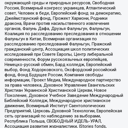
окружающей среды и природных ресурсов, Свободная
Россия, Всемирный конгресс украинцев, Атлантический
совет, Человек в беде, Европейский фонд за демократию,
Джеймстаунский фонд, Прожект Хармони, Родники
дракона, Врачи против насильственного извлечения
органов, Фалунь Дафа, Друзья Фалуньгун, Фалуньгун,
Коалиция по расследованию преследования в отношении
Фалуньгун в Китае, Всемирная организация по
расследованию преследований Фалуньгун, Пражский
гражданский центр, Ассоциация школ политических
исследований при Совете Европы, Центр либеральной
современности, Форум русскоязычных европейцев,
Немецко-русский обмен, Бард колледж, Европейский
выбор, Фонд Ходорковского, Оксфордский российский
фонд, Фонд Будущее России, Компания свободы
информации, Проект Медиа, Международное партнерство
за права человека, Духовное Управление Евангельских
Христиан Украинской Христианской Церкви, Новое
Поколение, Духовное Учебное Заведение Международный
Библейский Колледж, Международное христианское
движение, Всемирный Институт Саентологических
Предприятий, Церковь Духовной Технологии, Европейская
сеть организаций по наблюдению за выборами,
Республика Польша, СВОБОДНЫЙ ИДЕЛЬ-УРАЛ,
Ассоциация развития журналистики, IStories fonds,