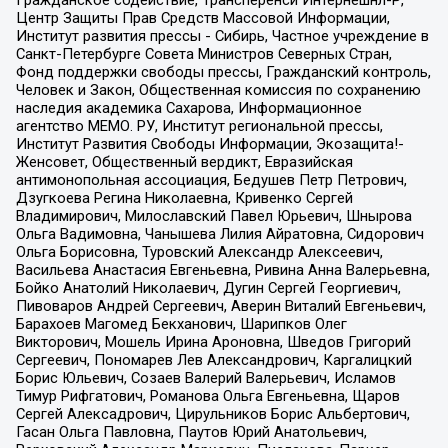
Центр Защиты Прав Средств Массовой Информации,
Институт развития прессы - Сибирь, Частное учреждение в
Санкт-Петербурге Совета Министров Северных Стран,
Фонд поддержки свободы прессы, Гражданский контроль,
Человек и Закон, Общественная комиссия по сохранению
наследия академика Сахарова, Информационное
агентство МЕМО. РУ, Институт региональной прессы,
Институт Развития Свободы Информации, Экозащита!-
Женсовет, Общественный вердикт, Евразийская
антимонопольная ассоциация, Бедушев Петр Петрович,
Дзугкоева Регина Николаевна, Кривенко Сергей
Владимирович, Милославский Павел Юрьевич, Шнырова
Ольга Вадимовна, Чанышева Лилия Айратовна, Сидорович
Ольга Борисовна, Туровский Александр Алексеевич,
Васильева Анастасия Евгеньевна, Ривина Анна Валерьевна,
Бойко Анатолий Николаевич, Дугин Сергей Георгиевич,
Пивоваров Андрей Сергеевич, Аверин Виталий Евгеньевич,
Барахоев Магомед Бекханович, Шарипков Олег
Викторович, Мошель Ирина Ароновна, Шведов Григорий
Сергеевич, Пономарев Лев Александрович, Каргалицкий
Борис Юльевич, Созаев Валерий Валерьевич, Исламов
Тимур Рифгатович, Романова Ольга Евгеньевна, Щаров
Сергей Алексадрович, Цирульников Борис Альбертович,
Гасан Ольга Павловна, Паутов Юрий Анатольевич,