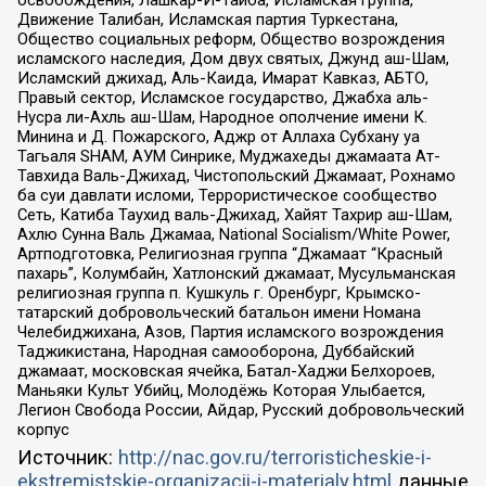
освобождения, Лашкар-И-Тайба, Исламская группа,
Движение Талибан, Исламская партия Туркестана,
Общество социальных реформ, Общество возрождения
исламского наследия, Дом двух святых, Джунд аш-Шам,
Исламский джихад, Аль-Каида, Имарат Кавказ, АБТО,
Правый сектор, Исламское государство, Джабха аль-
Нусра ли-Ахль аш-Шам, Народное ополчение имени К.
Минина и Д. Пожарского, Аджр от Аллаха Субхану уа
Тагьаля SHAM, АУМ Синрике, Муджахеды джамаата Ат-
Тавхида Валь-Джихад, Чистопольский Джамаат, Рохнамо
ба суи давлати исломи, Террористическое сообщество
Сеть, Катиба Таухид валь-Джихад, Хайят Тахрир аш-Шам,
Ахлю Сунна Валь Джамаа, National Socialism/White Power,
Артподготовка, Религиозная группа “Джамаат “Красный
пахарь”, Колумбайн, Хатлонский джамаат, Мусульманская
религиозная группа п. Кушкуль г. Оренбург, Крымско-
татарский добровольческий батальон имени Номана
Челебиджихана, Азов, Партия исламского возрождения
Таджикистана, Народная самооборона, Дуббайский
джамаат, московская ячейка, Батал-Хаджи Белхороев,
Маньяки Культ Убийц, Молодёжь Которая Улыбается,
Легион Свобода России, Айдар, Русский добровольческий
корпус
Источник:
http://nac.gov.ru/terroristicheskie-i-
ekstremistskie-organizacii-i-materialy.html
данные