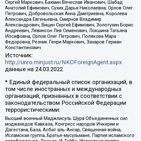
Сергей Маркович, Бахмин Вячеслав Иванович, Шабад
Анатолий Ефимович, Сухих Дарья Николаевна, Орлов Олег
Петрович, Добровольская Анна Дмитриевна, Королева
Александра Евгеньевна, Смирнов Владимир
Александрович, Вицин Сергей Ефимович, Золотухин Борис
Андреевич, Левинсон Лев Семенович, Локшина Татьяна
Иосифовна, Орлов Олег Петрович, Полякова Мара
Федоровна, Резник Генри Маркович, Захаров Герман
Константинович
Источник:
http://unro.minjust.ru/NKOForeignAgent.aspx
данные на
24.03.2022
* Единый федеральный список организаций, в
том числе иностранных и международных
организаций, признанных в соответствии с
законодательством Российской Федерации
террористическими:
Высший военный Маджлисуль Шура Объединенных сил
моджахедов Кавказа, Конгресс народов Ичкерии и
Дагестана, База, Асбат аль-Ансар, Священная война,
Исламская группа, Братья-мусульмане, Партия исламского