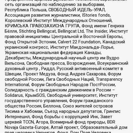
сеть организаций по наблюдению за выборами,
Республика Польша, СВОБОДНЫЙ ИДЕЛЬ-УРАЛ,
Ассоциация развития журналистики, IStories fonds,
Королевский Институт Международных Отношений,
КРИМСЬКА ПРАВОЗАХИСНА ГРУПА, Фонд имени Генриха
Бёлля, Stichting Bellingcat, Bellingcat Ltd, The Insider, Институт
правовой инициативы Центральной и Восточной Европы,
Фонд Открытой Эстонии, Calvert 22 Foundation, Канадский
украинский конгресс, Институт Макдональда-Лорье,
Украинская национальная федерация Канады,
Декабристы, Международный научный центр им Вудро
Вильсона, Свободная пресса, Возрождение, Всеукраинский
духовный центр , Риддл, Русский антивоенный комитет в
Швеции, Проект Медуза, Фонд Андрея Сахарова, Форум
свободной России, Лига Свободных Наций, Transparеncy
International, Форум Свободных Народов ПостРоссии,
Солидарность с гражданским движением в России –
Solidarus, КрымSOS, Свободный университет, Институт
государственного управления, Форум гражданского
общества Россия, Беллона, Союз жителей островов
Тисима и Хабомаи, Съезд народных депутатов, Гринпис
Интернешнл, Фонд борьбы с коррупцией Инк, Завет
церквей TCCN, Агора, Всемирный фонд природы, BDR
Novaja Gazeta-Europe, Алтай проект, Образовательный дом
прав человека Чернигов, Фонд Дом Прав Человека,