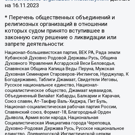
на
16.11.2023
* Перечень общественных объединений и
религиозных организаций в отношении
которых судом принято вступившее в
законную силу решение о ликвидации или
запрете деятельности:
Национал-большевистская партия, ВЕК РА, Рада земли
Кубанской Духовно Родовой Державы Русь, Община
Духовного Управления Асгардской Веси Беловодья,
Славянская Община Капища Веды Перуна, Мужская
Духовная Семинария Староверов-Инглингов, Нурджулар, К
Богодержавию, Таблиги Джамаат, Свидетели Иеговы,
Русское национальное единство, Национал-
социалистическое общество, Джамаат мувахидов,
Объединенный Вилайат Кабарды, Балкарии и Карачая,
Союз славян, Ат-Такфир Валь-Хиджра, Пит Буль,
Национал-социалистическая рабочая партия России,
Славянский союз, Формат-18, Благородный Орден
Дьявола, Армия воли народа, Национальная
Социалистическая Инициатива города Череповца,
Духовно-Родовая Держава Русь, Русское национальное
единство, Древнерусской Инглистической церкви