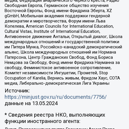
медиа, Федерация анархического черного креста, Радио
Свободная Европа, Германское общество изучения
Восточной Европы, Фонд имени Фридриха Эберта, XZ
gGmbH, Мобильная академия поддержки гендерной
демократии и миротворчества, Форум имени Льва
Копелева, American Councils for International Education,
Cultural Vistas, Institute of International Education,
Антивоенное движение Антальи, Открытый диалог, Школа
международных отношений и государственной политики
им Питера Мунка, Российско-канадский демократический
альянс, Школа международных отношений им Нормана
Патерсона, Центр Гражданских Свобод, Фонд Бориса
Немцова за Свободу, Фонд имени Фридриха Науманна за
свободу, Феминистское антивоенное сопротивление,
Комитет независимости Ингушетии, Прометей, Stop
Occupation of Karelia, Вернись живым, Фридом Хаус, СОТА
медиа, Либерально-демократическая Лига Украины
Источник:
https://minjust.gov.ru/ru/documents/7756/
данные на
13.05.2024
* Сведения реестра НКО, выполняющих
функции иностранного агента: