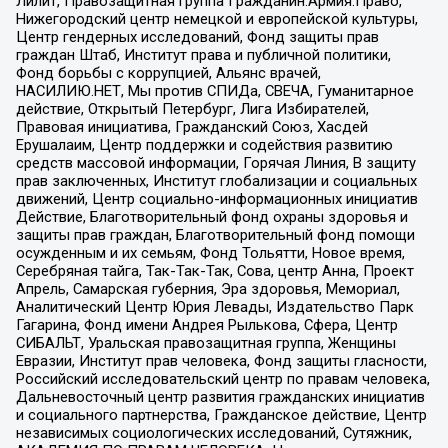
Лилит, Правозащитная группа Гражданин.Армия.Право,
Нижегородский центр немецкой и европейской культуры,
Центр гендерных исследований, Фонд защиты прав
граждан Штаб, Институт права и публичной политики,
Фонд борьбы с коррупцией, Альянс врачей,
НАСИЛИЮ.НЕТ, Мы против СПИДа, СВЕЧА, Гуманитарное
действие, Открытый Петербург, Лига Избирателей,
Правовая инициатива, Гражданский Союз, Хасдей
Ерушалаим, Центр поддержки и содействия развитию
средств массовой информации, Горячая Линия, В защиту
прав заключенных, Институт глобализации и социальных
движений, Центр социально-информационных инициатив
Действие, Благотворительный фонд охраны здоровья и
защиты прав граждан, Благотворительный фонд помощи
осужденным и их семьям, Фонд Тольятти, Новое время,
Серебряная тайга, Так-Так-Так, Сова, центр Анна, Проект
Апрель, Самарская губерния, Эра здоровья, Мемориал,
Аналитический Центр Юрия Левады, Издательство Парк
Гагарина, Фонд имени Андрея Рылькова, Сфера, Центр
СИБАЛЬТ, Уральская правозащитная группа, Женщины
Евразии, Институт прав человека, Фонд защиты гласности,
Российский исследовательский центр по правам человека,
Дальневосточный центр развития гражданских инициатив
и социального партнерства, Гражданское действие, Центр
независимых социологических исследований, Сутяжник,