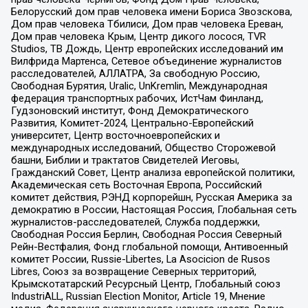
Белорусский дом прав человека имени Бориса Звозскова,
Дом прав человека Тбилиси, Дом прав человека Ереван,
Дом прав человека Крым, Центр дикого лосося, TVR
Studios, ТВ Дождь, Центр европейских исследований им
Вилфрида Мартенса, Сетевое объединение журналистов
расследователей, АЛЛАТРА, За свободную Россию,
Свободная Бурятия, Uralic, UnKremlin, Международная
федерация транспортных рабочих, ИстЧам Финланд,
Гудзоновский институт, Фонд Демократического
Развития, Комитет-2024, Центрально-Европейский
университет, Центр восточноевропейских и
международных исследований, Общество Сторожевой
башни, Библии и трактатов Свидетелей Иеговы,
Гражданский Совет, Центр анализа европейской политики,
Академическая сеть Восточная Европа, Российский
комитет действия, РЭНД корпорейшн, Русская Америка за
демократию в России, Настоящая Россия, Глобальная сеть
журналистов-расследователей, Служба поддержки,
Свободная Россия Берлин, Свободная Россия Северный
Рейн-Вестфалия, Фонд глобальной помощи, Антивоенный
комитет России, Russie-Libertes, La Asocicion de Rusos
Libres, Союз за возвращение Северных территорий,
Крымскотатарский Ресурсный Центр, Глобальный союз
IndustriALL, Russian Election Monitor, Article 19, Мнение