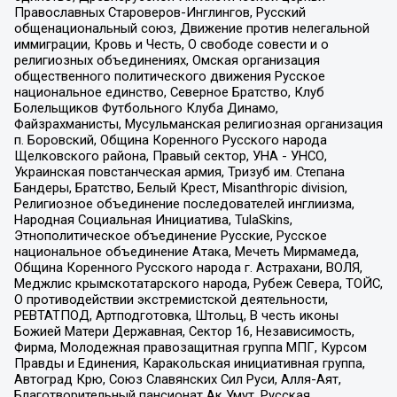
Православных Староверов-Инглингов, Русский
общенациональный союз, Движение против нелегальной
иммиграции, Кровь и Честь, О свободе совести и о
религиозных объединениях, Омская организация
общественного политического движения Русское
национальное единство, Северное Братство, Клуб
Болельщиков Футбольного Клуба Динамо,
Файзрахманисты, Мусульманская религиозная организация
п. Боровский, Община Коренного Русского народа
Щелковского района, Правый сектор, УНА - УНСО,
Украинская повстанческая армия, Тризуб им. Степана
Бандеры, Братство, Белый Крест, Misanthropic division,
Религиозное объединение последователей инглиизма,
Народная Социальная Инициатива, TulaSkins,
Этнополитическое объединение Русские, Русское
национальное объединение Атака, Мечеть Мирмамеда,
Община Коренного Русского народа г. Астрахани, ВОЛЯ,
Меджлис крымскотатарского народа, Рубеж Севера, ТОЙС,
О противодействии экстремистской деятельности,
РЕВТАТПОД, Артподготовка, Штольц, В честь иконы
Божией Матери Державная, Сектор 16, Независимость,
Фирма, Молодежная правозащитная группа МПГ, Курсом
Правды и Единения, Каракольская инициативная группа,
Автоград Крю, Союз Славянских Сил Руси, Алля-Аят,
Благотворительный пансионат Ак Умут, Русская