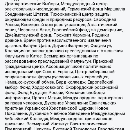
Демократические Выборы, Международный центр
электоральных исследований, Германский фонд Маршалла
Соединенных Штатов, Тихоокеанский центр защиты
окружающей среды и природных ресурсов, Свободная
Россия, Всемирный конгресс украинцев, Атлантический
совет, Человек в беде, Европейский фонд за демократию,
Джеймстаунский фонд, Прожект Хармони, Родники
дракона, Врачи против насильственного извлечения
органов, Фалунь Дафа, Друзья Фалуньгун, Фалуньгун,
Коалиция по расследованию преследования в отношении
Фалуньгун в Китае, Всемирная организация по
расследованию преследований Фалуньгун, Пражский
гражданский центр, Ассоциация школ политических
исследований при Совете Европы, Центр либеральной
современности, Форум русскоязычных европейцев,
Немецко-русский обмен, Бард колледж, Европейский
выбор, Фонд Ходорковского, Оксфордский российский
фонд, Фонд Будущее России, Компания свободы
информации, Проект Медиа, Международное партнерство
за права человека, Духовное Управление Евангельских
Христиан Украинской Христианской Церкви, Новое
Поколение, Духовное Учебное Заведение Международный
Библейский Колледж, Международное христианское
движение, Всемирный Институт Саентологических
Предприятий, Церковь Духовной Технологии, Европейская