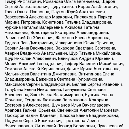
Тимур Рифгатович, Романова Ольга Евгеньевна, Щаров
Сергей Алексадрович, Цирульников Борис Альбертович,
Гасан Ольга Павловна, Паутов Юрий Анатольевич,
Верховский Александр Маркович, Пислакова-Паркер
Марина Петровна, Кочеткова Татьяна Владимировна,
Чуркина Наталья Валерьевна, Акимова Татьяна
Николаевна, Золотарева Екатерина Александровна,
Рачинский Ян Збигневич, Жемкова Елена Борисовна,
Гудков Лев Дмитриевич, Илларионова Юлия Юрьевна,
Саранг Анна Васильевна, Захарова Светлана Сергеевна,
Аверин Владимир Анатольевич, Щур Татьяна Михайловна,
Щур Николай Алексеевич, Блинушов Андрей Юрьевич,
Мосин Алексей Геннадьевич, Гефтер Валентин Михайлович,
Симонов Алексей Кириллович, Флиге Ирина Анатольевна,
Мельникова Валентина Дмитриевна, Вититинова Елена
Владимировна, Баженова Светлана Куприяновна,
Максимов Сергей Владимирович, Беляев Сергей Иванович,
Голубева Елена Николаевна, Ганнушкина Светлана
Алексеевна, Закс Елена Владимировна, Буртина Елена
Юрьевна, Гендель Людмила Залмановна, Кокорина
Екатерина Алексеевна, Шуманов Илья Вячеславович,
Арапова Галина Юрьевна, Свечников Анатолий Мариевич,
Прохоров Вадим Юрьевич, Шахова Елена Владимировна,
Подузов Сергей Васильевич, Протасова Ирина
Вячеславовна, Литинский Леонид Борисович, Лукашевский