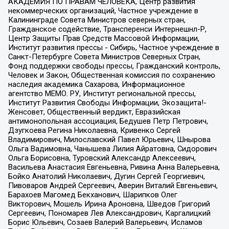
АКАДЕМИЯ ПО ПРАВАМ ЧЕЛОВЕКА, Центр развития
некоммерческих организаций, Частное учреждение в
Калининграде Совета Министров северных стран,
Гражданское содействие, Трансперенси Интернешнл-Р,
Центр Защиты Прав Средств Массовой Информации,
Институт развития прессы - Сибирь, Частное учреждение в
Санкт-Петербурге Совета Министров Северных Стран,
Фонд поддержки свободы прессы, Гражданский контроль,
Человек и Закон, Общественная комиссия по сохранению
наследия академика Сахарова, Информационное
агентство МЕМО. РУ, Институт региональной прессы,
Институт Развития Свободы Информации, Экозащита!-
Женсовет, Общественный вердикт, Евразийская
антимонопольная ассоциация, Бедушев Петр Петрович,
Дзугкоева Регина Николаевна, Кривенко Сергей
Владимирович, Милославский Павел Юрьевич, Шнырова
Ольга Вадимовна, Чанышева Лилия Айратовна, Сидорович
Ольга Борисовна, Туровский Александр Алексеевич,
Васильева Анастасия Евгеньевна, Ривина Анна Валерьевна,
Бойко Анатолий Николаевич, Дугин Сергей Георгиевич,
Пивоваров Андрей Сергеевич, Аверин Виталий Евгеньевич,
Барахоев Магомед Бекханович, Шарипков Олег
Викторович, Мошель Ирина Ароновна, Шведов Григорий
Сергеевич, Пономарев Лев Александрович, Каргалицкий
Борис Юльевич, Созаев Валерий Валерьевич, Исламов