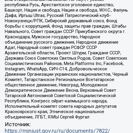
республика Русь, Арестантское уголовное единство,
Башкорт, Нация и свобода, Нация и свобода, W.H.С., Фалунь
Дафа, Иртыш Ultras, Русский Патриотический клуб-
Новокузнецк/РПК, Сибирский державный союз, Фонд
борьбы с коррупцией, Фонд защиты прав граждан, Штабы
Навального, Совет граждан СССР Прикубанского округа г.
Краснодара, Мужское государство, Народное
объединение русского движения, Народное движение
Адат, Народный совет граждан РСФСР СССР
Архангельской области, Проект Штурм, Граждане СССР,
Держава Союз Советских Светлых Родов, Совет Советских
Социалистических Районов, Meta Platforms Inc, Facebook,
Instagram, WhatsApp, СИЧ-С14, Добровольческое
Движение Организации украинских националистов, Черный
Комитет, Татарстанское Региональное Всетатарское
общественное движение, Невоград, Молодежное
Демократическое Движение Весна, Верховный Совет
Татарской Автономной Советской Социалистической
Республики, Конгресс ойрат-калмыцкого народа,
Исполнительный комитет совета народных депутатов
Красноярского края, Этническое национальное
объединение, ЛГБТ, Я.МЫ Сергей Фургал
Источник:
https://minjust.gov.ru/ru/documents/7822/