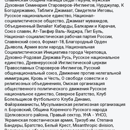
Духовная Семинария Староверов-Инглингов, Нурджулар, К
Богодержавию, Таблиги Джамаат, Свидетели Иеговы,
Русское национальное единство, Национал-
социалистическое общество, Джамаат мувахидов,
Объединенный Вилайат Кабарды, Балкарии и Карачая,
Союз славян, Ат-Такфир Валь-Хиджра, Пит Буль,
Национал-социалистическая рабочая партия России,
Славянский союз, Формат-18, Благородный Орден
Дьявола, Армия воли народа, Национальная
Социалистическая Инициатива города Череповца,
Духовно-Родовая Держава Русь, Русское национальное
единство, Древнерусской Инглистической церкви
Православных Староверов-Инглингов, Русский
общенациональный союз, Движение против нелегальной
иммиграции, Кровь и Честь, О свободе совести и о
религиозных объединениях, Омская организация
общественного политического движения Русское
национальное единство, Северное Братство, Клуб
Болельщиков Футбольного Клуба Динамо,
Файзрахманисты, Мусульманская религиозная организация
п. Боровский, Община Коренного Русского народа
Щелковского района, Правый сектор, УНА - УНСО,
Украинская повстанческая армия, Тризуб им. Степана
Бандеры, Братство, Белый Крест, Misanthropic division,