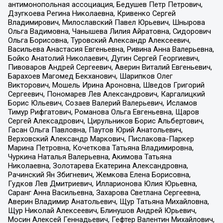
антимонопольная ассоциация, Бедушев Петр Петрович,
Дзугкоева Регина Николаевна, Кривенко Сергей
Владимирович, Милославский Павел Юрьевич, Шнырова
Ольга Вадимовна, Чанышева Лилия Айратовна, Сидорович
Ольга Борисовна, Туровский Александр Алексеевич,
Васильева Анастасия Евгеньевна, Ривина Анна Валерьевна,
Бойко Анатолий Николаевич, Дугин Сергей Георгиевич,
Пивоваров Андрей Сергеевич, Аверин Виталий Евгеньевич,
Барахоев Магомед Бекханович, Шарипков Олег
Викторович, Мошель Ирина Ароновна, Шведов Григорий
Сергеевич, Пономарев Лев Александрович, Каргалицкий
Борис Юльевич, Созаев Валерий Валерьевич, Исламов
Тимур Рифгатович, Романова Ольга Евгеньевна, Щаров
Сергей Алексадрович, Цирульников Борис Альбертович,
Гасан Ольга Павловна, Паутов Юрий Анатольевич,
Верховский Александр Маркович, Пислакова-Паркер
Марина Петровна, Кочеткова Татьяна Владимировна,
Чуркина Наталья Валерьевна, Акимова Татьяна
Николаевна, Золотарева Екатерина Александровна,
Рачинский Ян Збигневич, Жемкова Елена Борисовна,
Гудков Лев Дмитриевич, Илларионова Юлия Юрьевна,
Саранг Анна Васильевна, Захарова Светлана Сергеевна,
Аверин Владимир Анатольевич, Щур Татьяна Михайловна,
Щур Николай Алексеевич, Блинушов Андрей Юрьевич,
Мосин Алексей Геннадьевич, Гефтер Валентин Михайлович,