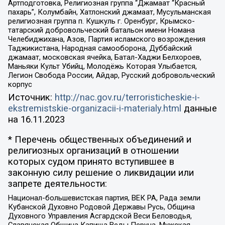
Артподготовка, Религиозная группа “Джамаат “Красный
пахарь”, Колумбайн, Хатлонский джамаат, Мусульманская
религиозная группа п. Кушкуль г. Оренбург, Крымско-
татарский добровольческий батальон имени Номана
Челебиджихана, Азов, Партия исламского возрождения
Таджикистана, Народная самооборона, Дуббайский
джамаат, московская ячейка, Батал-Хаджи Белхороев,
Маньяки Культ Убийц, Молодёжь Которая Улыбается,
Легион Свобода России, Айдар, Русский добровольческий
корпус
Источник:
http://nac.gov.ru/terroristicheskie-i-
ekstremistskie-organizacii-i-materialy.html
данные
на
16.11.2023
* Перечень общественных объединений и
религиозных организаций в отношении
которых судом принято вступившее в
законную силу решение о ликвидации или
запрете деятельности:
Национал-большевистская партия, ВЕК РА, Рада земли
Кубанской Духовно Родовой Державы Русь, Община
Духовного Управления Асгардской Веси Беловодья,
Славянская Община Капища Веды Перуна, Мужская