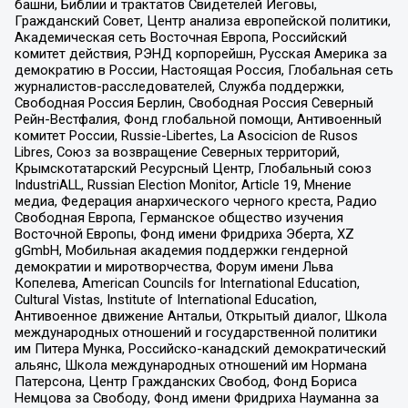
башни, Библии и трактатов Свидетелей Иеговы,
Гражданский Совет, Центр анализа европейской политики,
Академическая сеть Восточная Европа, Российский
комитет действия, РЭНД корпорейшн, Русская Америка за
демократию в России, Настоящая Россия, Глобальная сеть
журналистов-расследователей, Служба поддержки,
Свободная Россия Берлин, Свободная Россия Северный
Рейн-Вестфалия, Фонд глобальной помощи, Антивоенный
комитет России, Russie-Libertes, La Asocicion de Rusos
Libres, Союз за возвращение Северных территорий,
Крымскотатарский Ресурсный Центр, Глобальный союз
IndustriALL, Russian Election Monitor, Article 19, Мнение
медиа, Федерация анархического черного креста, Радио
Свободная Европа, Германское общество изучения
Восточной Европы, Фонд имени Фридриха Эберта, XZ
gGmbH, Мобильная академия поддержки гендерной
демократии и миротворчества, Форум имени Льва
Копелева, American Councils for International Education,
Cultural Vistas, Institute of International Education,
Антивоенное движение Антальи, Открытый диалог, Школа
международных отношений и государственной политики
им Питера Мунка, Российско-канадский демократический
альянс, Школа международных отношений им Нормана
Патерсона, Центр Гражданских Свобод, Фонд Бориса
Немцова за Свободу, Фонд имени Фридриха Науманна за