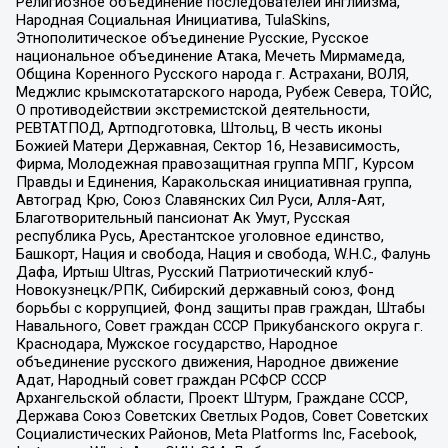
Религиозное объединение последователей инглиизма,
Народная Социальная Инициатива, TulaSkins,
Этнополитическое объединение Русские, Русское
национальное объединение Атака, Мечеть Мирмамеда,
Община Коренного Русского народа г. Астрахани, ВОЛЯ,
Меджлис крымскотатарского народа, Рубеж Севера, ТОЙС,
О противодействии экстремистской деятельности,
РЕВТАТПОД, Артподготовка, Штольц, В честь иконы
Божией Матери Державная, Сектор 16, Независимость,
Фирма, Молодежная правозащитная группа МПГ, Курсом
Правды и Единения, Каракольская инициативная группа,
Автоград Крю, Союз Славянских Сил Руси, Алля-Аят,
Благотворительный пансионат Ак Умут, Русская
республика Русь, Арестантское уголовное единство,
Башкорт, Нация и свобода, Нация и свобода, W.H.С., Фалунь
Дафа, Иртыш Ultras, Русский Патриотический клуб-
Новокузнецк/РПК, Сибирский державный союз, Фонд
борьбы с коррупцией, Фонд защиты прав граждан, Штабы
Навального, Совет граждан СССР Прикубанского округа г.
Краснодара, Мужское государство, Народное
объединение русского движения, Народное движение
Адат, Народный совет граждан РСФСР СССР
Архангельской области, Проект Штурм, Граждане СССР,
Держава Союз Советских Светлых Родов, Совет Советских
Социалистических Районов, Meta Platforms Inc, Facebook,