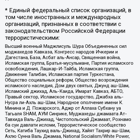
* Единый федеральный список организаций, в
том числе иностранных и международных
организаций, признанных в соответствии с
законодательством Российской Федерации
террористическими:
Высший военный Маджлисуль Шура Объединенных сил
моджахедов Кавказа, Конгресс народов Ичкерии и
Дагестана, База, Асбат аль-Ансар, Священная война,
Исламская группа, Братья-мусульмане, Партия исламского
освобождения, Лашкар-И-Тайба, Исламская группа,
Движение Талибан, Исламская партия Туркестана,
Общество социальных реформ, Общество возрождения
исламского наследия, Дом двух святых, Джунд аш-Шам,
Исламский джихад, Аль-Каида, Имарат Кавказ, АБТО,
Правый сектор, Исламское государство, Джабха аль-
Нусра ли-Ахль аш-Шам, Народное ополчение имени К.
Минина и Д. Пожарского, Аджр от Аллаха Субхану уа
Тагьаля SHAM, АУМ Синрике, Муджахеды джамаата Ат-
Тавхида Валь-Джихад, Чистопольский Джамаат, Рохнамо
ба суи давлати исломи, Террористическое сообщество
Сеть, Катиба Таухид валь-Джихад, Хайят Тахрир аш-Шам,
Ахлю Сунна Валь Джамаа, National Socialism/White Power,