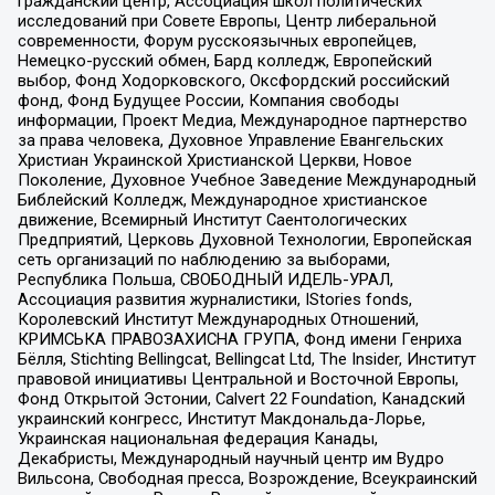
гражданский центр, Ассоциация школ политических
исследований при Совете Европы, Центр либеральной
современности, Форум русскоязычных европейцев,
Немецко-русский обмен, Бард колледж, Европейский
выбор, Фонд Ходорковского, Оксфордский российский
фонд, Фонд Будущее России, Компания свободы
информации, Проект Медиа, Международное партнерство
за права человека, Духовное Управление Евангельских
Христиан Украинской Христианской Церкви, Новое
Поколение, Духовное Учебное Заведение Международный
Библейский Колледж, Международное христианское
движение, Всемирный Институт Саентологических
Предприятий, Церковь Духовной Технологии, Европейская
сеть организаций по наблюдению за выборами,
Республика Польша, СВОБОДНЫЙ ИДЕЛЬ-УРАЛ,
Ассоциация развития журналистики, IStories fonds,
Королевский Институт Международных Отношений,
КРИМСЬКА ПРАВОЗАХИСНА ГРУПА, Фонд имени Генриха
Бёлля, Stichting Bellingcat, Bellingcat Ltd, The Insider, Институт
правовой инициативы Центральной и Восточной Европы,
Фонд Открытой Эстонии, Calvert 22 Foundation, Канадский
украинский конгресс, Институт Макдональда-Лорье,
Украинская национальная федерация Канады,
Декабристы, Международный научный центр им Вудро
Вильсона, Свободная пресса, Возрождение, Всеукраинский