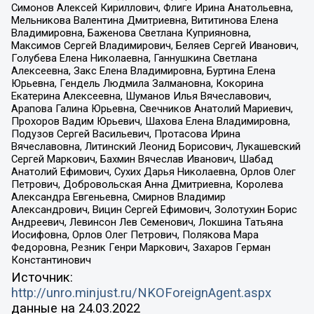
Симонов Алексей Кириллович, Флиге Ирина Анатольевна,
Мельникова Валентина Дмитриевна, Вититинова Елена
Владимировна, Баженова Светлана Куприяновна,
Максимов Сергей Владимирович, Беляев Сергей Иванович,
Голубева Елена Николаевна, Ганнушкина Светлана
Алексеевна, Закс Елена Владимировна, Буртина Елена
Юрьевна, Гендель Людмила Залмановна, Кокорина
Екатерина Алексеевна, Шуманов Илья Вячеславович,
Арапова Галина Юрьевна, Свечников Анатолий Мариевич,
Прохоров Вадим Юрьевич, Шахова Елена Владимировна,
Подузов Сергей Васильевич, Протасова Ирина
Вячеславовна, Литинский Леонид Борисович, Лукашевский
Сергей Маркович, Бахмин Вячеслав Иванович, Шабад
Анатолий Ефимович, Сухих Дарья Николаевна, Орлов Олег
Петрович, Добровольская Анна Дмитриевна, Королева
Александра Евгеньевна, Смирнов Владимир
Александрович, Вицин Сергей Ефимович, Золотухин Борис
Андреевич, Левинсон Лев Семенович, Локшина Татьяна
Иосифовна, Орлов Олег Петрович, Полякова Мара
Федоровна, Резник Генри Маркович, Захаров Герман
Константинович
Источник:
http://unro.minjust.ru/NKOForeignAgent.aspx
данные на
24.03.2022