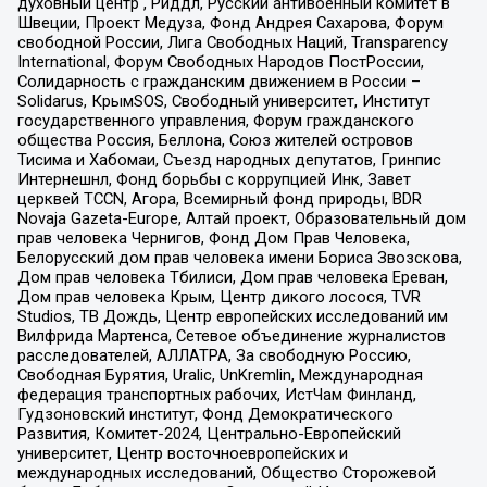
духовный центр , Риддл, Русский антивоенный комитет в
Швеции, Проект Медуза, Фонд Андрея Сахарова, Форум
свободной России, Лига Свободных Наций, Transparеncy
International, Форум Свободных Народов ПостРоссии,
Солидарность с гражданским движением в России –
Solidarus, КрымSOS, Свободный университет, Институт
государственного управления, Форум гражданского
общества Россия, Беллона, Союз жителей островов
Тисима и Хабомаи, Съезд народных депутатов, Гринпис
Интернешнл, Фонд борьбы с коррупцией Инк, Завет
церквей TCCN, Агора, Всемирный фонд природы, BDR
Novaja Gazeta-Europe, Алтай проект, Образовательный дом
прав человека Чернигов, Фонд Дом Прав Человека,
Белорусский дом прав человека имени Бориса Звозскова,
Дом прав человека Тбилиси, Дом прав человека Ереван,
Дом прав человека Крым, Центр дикого лосося, TVR
Studios, ТВ Дождь, Центр европейских исследований им
Вилфрида Мартенса, Сетевое объединение журналистов
расследователей, АЛЛАТРА, За свободную Россию,
Свободная Бурятия, Uralic, UnKremlin, Международная
федерация транспортных рабочих, ИстЧам Финланд,
Гудзоновский институт, Фонд Демократического
Развития, Комитет-2024, Центрально-Европейский
университет, Центр восточноевропейских и
международных исследований, Общество Сторожевой