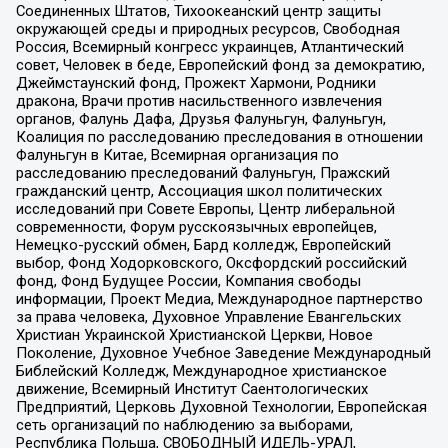
Соединенных Штатов, Тихоокеанский центр защиты
окружающей среды и природных ресурсов, Свободная
Россия, Всемирный конгресс украинцев, Атлантический
совет, Человек в беде, Европейский фонд за демократию,
Джеймстаунский фонд, Прожект Хармони, Родники
дракона, Врачи против насильственного извлечения
органов, Фалунь Дафа, Друзья Фалуньгун, Фалуньгун,
Коалиция по расследованию преследования в отношении
Фалуньгун в Китае, Всемирная организация по
расследованию преследований Фалуньгун, Пражский
гражданский центр, Ассоциация школ политических
исследований при Совете Европы, Центр либеральной
современности, Форум русскоязычных европейцев,
Немецко-русский обмен, Бард колледж, Европейский
выбор, Фонд Ходорковского, Оксфордский российский
фонд, Фонд Будущее России, Компания свободы
информации, Проект Медиа, Международное партнерство
за права человека, Духовное Управление Евангельских
Христиан Украинской Христианской Церкви, Новое
Поколение, Духовное Учебное Заведение Международный
Библейский Колледж, Международное христианское
движение, Всемирный Институт Саентологических
Предприятий, Церковь Духовной Технологии, Европейская
сеть организаций по наблюдению за выборами,
Республика Польша, СВОБОДНЫЙ ИДЕЛЬ-УРАЛ,