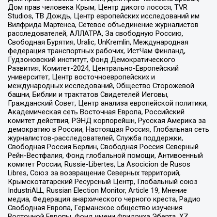
Дом прав человека Крым, Центр дикого лосося, TVR
Studios, ТВ Дождь, Центр европейских исследований им
Вилфрида Мартенса, Сетевое объединение журналистов
расследователей, АЛЛАТРА, За свободную Россию,
Свободная Бурятия, Uralic, UnKremlin, Международная
федерация транспортных рабочих, ИстЧам Финланд,
Гудзоновский институт, Фонд Демократического
Развития, Комитет-2024, Центрально-Европейский
университет, Центр восточноевропейских и
международных исследований, Общество Сторожевой
башни, Библии и трактатов Свидетелей Иеговы,
Гражданский Совет, Центр анализа европейской политики,
Академическая сеть Восточная Европа, Российский
комитет действия, РЭНД корпорейшн, Русская Америка за
демократию в России, Настоящая Россия, Глобальная сеть
журналистов-расследователей, Служба поддержки,
Свободная Россия Берлин, Свободная Россия Северный
Рейн-Вестфалия, Фонд глобальной помощи, Антивоенный
комитет России, Russie-Libertes, La Asocicion de Rusos
Libres, Союз за возвращение Северных территорий,
Крымскотатарский Ресурсный Центр, Глобальный союз
IndustriALL, Russian Election Monitor, Article 19, Мнение
медиа, Федерация анархического черного креста, Радио
Свободная Европа, Германское общество изучения
Восточной Европы, Фонд имени Фридриха Эберта, XZ