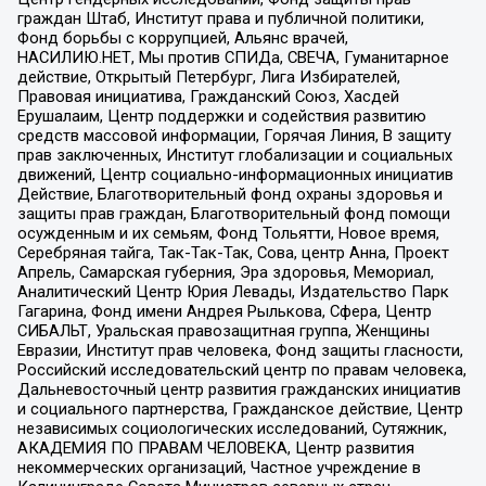
граждан Штаб, Институт права и публичной политики,
Фонд борьбы с коррупцией, Альянс врачей,
НАСИЛИЮ.НЕТ, Мы против СПИДа, СВЕЧА, Гуманитарное
действие, Открытый Петербург, Лига Избирателей,
Правовая инициатива, Гражданский Союз, Хасдей
Ерушалаим, Центр поддержки и содействия развитию
средств массовой информации, Горячая Линия, В защиту
прав заключенных, Институт глобализации и социальных
движений, Центр социально-информационных инициатив
Действие, Благотворительный фонд охраны здоровья и
защиты прав граждан, Благотворительный фонд помощи
осужденным и их семьям, Фонд Тольятти, Новое время,
Серебряная тайга, Так-Так-Так, Сова, центр Анна, Проект
Апрель, Самарская губерния, Эра здоровья, Мемориал,
Аналитический Центр Юрия Левады, Издательство Парк
Гагарина, Фонд имени Андрея Рылькова, Сфера, Центр
СИБАЛЬТ, Уральская правозащитная группа, Женщины
Евразии, Институт прав человека, Фонд защиты гласности,
Российский исследовательский центр по правам человека,
Дальневосточный центр развития гражданских инициатив
и социального партнерства, Гражданское действие, Центр
независимых социологических исследований, Сутяжник,
АКАДЕМИЯ ПО ПРАВАМ ЧЕЛОВЕКА, Центр развития
некоммерческих организаций, Частное учреждение в