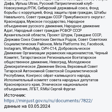
Дафа, Иртыш Ultras, Русский Патриотический клуб-
Новокузнецк/РПК, Сибирский державный союз, Фонд
борьбы с коррупцией, Фонд защиты прав граждан, Штабы
Навального, Совет граждан СССР Прикубанского округа г.
Краснодара, Мужское государство, Народное
объединение русского движения, Народное движение
Адат, Народный совет граждан РСФСР СССР
Архангельской области, Проект Штурм, Граждане СССР,
Держава Союз Советских Светлых Родов, Совет Советских
Социалистических Районов, Meta Platforms Inc, Facebook,
Instagram, WhatsApp, СИЧ-С14, Добровольческое
Движение Организации украинских националистов, Черный
Комитет, Татарстанское Региональное Всетатарское
общественное движение, Невоград, Молодежное
Демократическое Движение Весна, Верховный Совет
Татарской Автономной Советской Социалистической
Республики, Конгресс ойрат-калмыцкого народа,
Исполнительный комитет совета народных депутатов
Красноярского края, Этническое национальное
объединение, ЛГБТ, Я.МЫ Сергей Фургал
Источник:
https://minjust.gov.ru/ru/documents/7822/
данные на
03.05.2024