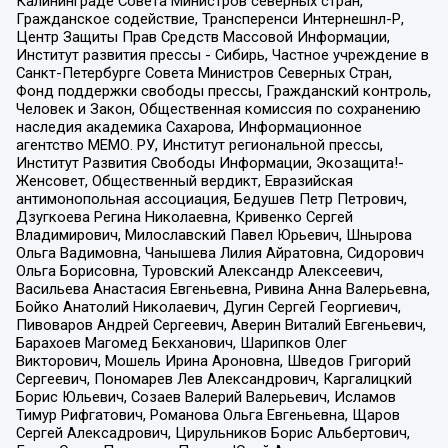
Калининграде Совета Министров северных стран,
Гражданское содействие, Трансперенси Интернешнл-Р,
Центр Защиты Прав Средств Массовой Информации,
Институт развития прессы - Сибирь, Частное учреждение в
Санкт-Петербурге Совета Министров Северных Стран,
Фонд поддержки свободы прессы, Гражданский контроль,
Человек и Закон, Общественная комиссия по сохранению
наследия академика Сахарова, Информационное
агентство МЕМО. РУ, Институт региональной прессы,
Институт Развития Свободы Информации, Экозащита!-
Женсовет, Общественный вердикт, Евразийская
антимонопольная ассоциация, Бедушев Петр Петрович,
Дзугкоева Регина Николаевна, Кривенко Сергей
Владимирович, Милославский Павел Юрьевич, Шнырова
Ольга Вадимовна, Чанышева Лилия Айратовна, Сидорович
Ольга Борисовна, Туровский Александр Алексеевич,
Васильева Анастасия Евгеньевна, Ривина Анна Валерьевна,
Бойко Анатолий Николаевич, Дугин Сергей Георгиевич,
Пивоваров Андрей Сергеевич, Аверин Виталий Евгеньевич,
Барахоев Магомед Бекханович, Шарипков Олег
Викторович, Мошель Ирина Ароновна, Шведов Григорий
Сергеевич, Пономарев Лев Александрович, Каргалицкий
Борис Юльевич, Созаев Валерий Валерьевич, Исламов
Тимур Рифгатович, Романова Ольга Евгеньевна, Щаров
Сергей Алексадрович, Цирульников Борис Альбертович,