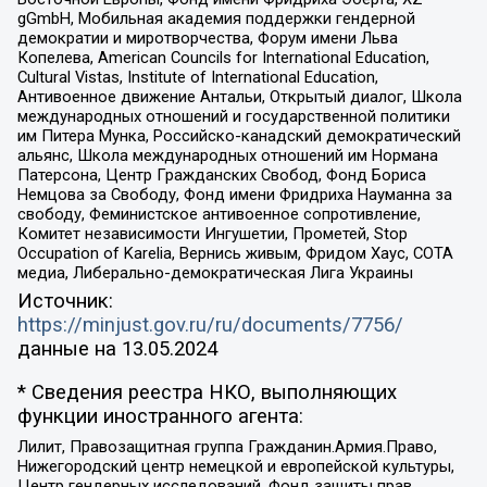
gGmbH, Мобильная академия поддержки гендерной
демократии и миротворчества, Форум имени Льва
Копелева, American Councils for International Education,
Cultural Vistas, Institute of International Education,
Антивоенное движение Антальи, Открытый диалог, Школа
международных отношений и государственной политики
им Питера Мунка, Российско-канадский демократический
альянс, Школа международных отношений им Нормана
Патерсона, Центр Гражданских Свобод, Фонд Бориса
Немцова за Свободу, Фонд имени Фридриха Науманна за
свободу, Феминистское антивоенное сопротивление,
Комитет независимости Ингушетии, Прометей, Stop
Occupation of Karelia, Вернись живым, Фридом Хаус, СОТА
медиа, Либерально-демократическая Лига Украины
Источник:
https://minjust.gov.ru/ru/documents/7756/
данные на
13.05.2024
* Сведения реестра НКО, выполняющих
функции иностранного агента:
Лилит, Правозащитная группа Гражданин.Армия.Право,
Нижегородский центр немецкой и европейской культуры,
Центр гендерных исследований, Фонд защиты прав