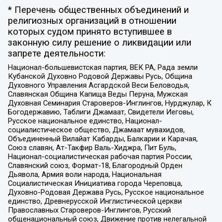
* Перечень общественных объединений и
религиозных организаций в отношении
которых судом принято вступившее в
законную силу решение о ликвидации или
запрете деятельности:
Национал-большевистская партия, ВЕК РА, Рада земли
Кубанской Духовно Родовой Державы Русь, Община
Духовного Управления Асгардской Веси Беловодья,
Славянская Община Капища Веды Перуна, Мужская
Духовная Семинария Староверов-Инглингов, Нурджулар, К
Богодержавию, Таблиги Джамаат, Свидетели Иеговы,
Русское национальное единство, Национал-
социалистическое общество, Джамаат мувахидов,
Объединенный Вилайат Кабарды, Балкарии и Карачая,
Союз славян, Ат-Такфир Валь-Хиджра, Пит Буль,
Национал-социалистическая рабочая партия России,
Славянский союз, Формат-18, Благородный Орден
Дьявола, Армия воли народа, Национальная
Социалистическая Инициатива города Череповца,
Духовно-Родовая Держава Русь, Русское национальное
единство, Древнерусской Инглистической церкви
Православных Староверов-Инглингов, Русский
общенациональный союз, Движение против нелегальной