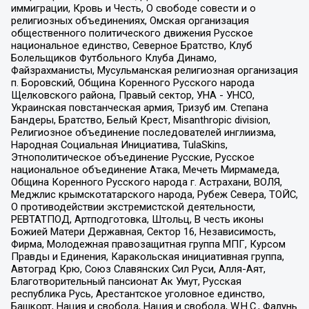
иммиграции, Кровь и Честь, О свободе совести и о
религиозных объединениях, Омская организация
общественного политического движения Русское
национальное единство, Северное Братство, Клуб
Болельщиков Футбольного Клуба Динамо,
Файзрахманисты, Мусульманская религиозная организация
п. Боровский, Община Коренного Русского народа
Щелковского района, Правый сектор, УНА - УНСО,
Украинская повстанческая армия, Тризуб им. Степана
Бандеры, Братство, Белый Крест, Misanthropic division,
Религиозное объединение последователей инглиизма,
Народная Социальная Инициатива, TulaSkins,
Этнополитическое объединение Русские, Русское
национальное объединение Атака, Мечеть Мирмамеда,
Община Коренного Русского народа г. Астрахани, ВОЛЯ,
Меджлис крымскотатарского народа, Рубеж Севера, ТОЙС,
О противодействии экстремистской деятельности,
РЕВТАТПОД, Артподготовка, Штольц, В честь иконы
Божией Матери Державная, Сектор 16, Независимость,
Фирма, Молодежная правозащитная группа МПГ, Курсом
Правды и Единения, Каракольская инициативная группа,
Автоград Крю, Союз Славянских Сил Руси, Алля-Аят,
Благотворительный пансионат Ак Умут, Русская
республика Русь, Арестантское уголовное единство,
Башкорт, Нация и свобода, Нация и свобода, W.H.С., Фалунь