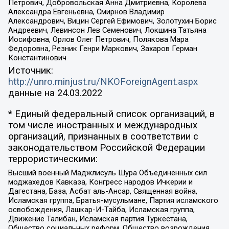
Петрович, Добровольская Анна Дмитриевна, Королева
Александра Евгеньевна, Смирнов Владимир
Александрович, Вицин Сергей Ефимович, Золотухин Борис
Андреевич, Левинсон Лев Семенович, Локшина Татьяна
Иосифовна, Орлов Олег Петрович, Полякова Мара
Федоровна, Резник Генри Маркович, Захаров Герман
Константинович
Источник:
http://unro.minjust.ru/NKOForeignAgent.aspx
данные на
24.03.2022
* Единый федеральный список организаций, в
том числе иностранных и международных
организаций, признанных в соответствии с
законодательством Российской Федерации
террористическими:
Высший военный Маджлисуль Шура Объединенных сил
моджахедов Кавказа, Конгресс народов Ичкерии и
Дагестана, База, Асбат аль-Ансар, Священная война,
Исламская группа, Братья-мусульмане, Партия исламского
освобождения, Лашкар-И-Тайба, Исламская группа,
Движение Талибан, Исламская партия Туркестана,
Общество социальных реформ, Общество возрождения