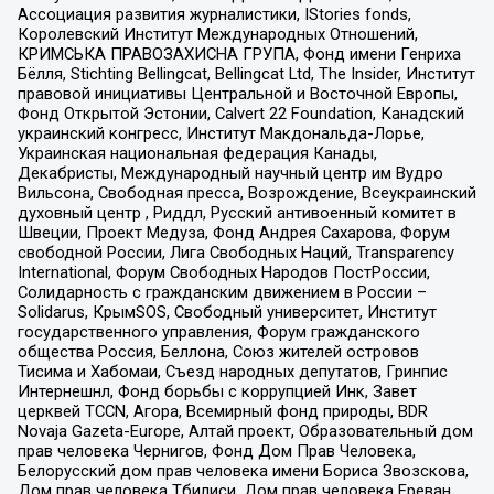
Ассоциация развития журналистики, IStories fonds,
Королевский Институт Международных Отношений,
КРИМСЬКА ПРАВОЗАХИСНА ГРУПА, Фонд имени Генриха
Бёлля, Stichting Bellingcat, Bellingcat Ltd, The Insider, Институт
правовой инициативы Центральной и Восточной Европы,
Фонд Открытой Эстонии, Calvert 22 Foundation, Канадский
украинский конгресс, Институт Макдональда-Лорье,
Украинская национальная федерация Канады,
Декабристы, Международный научный центр им Вудро
Вильсона, Свободная пресса, Возрождение, Всеукраинский
духовный центр , Риддл, Русский антивоенный комитет в
Швеции, Проект Медуза, Фонд Андрея Сахарова, Форум
свободной России, Лига Свободных Наций, Transparеncy
International, Форум Свободных Народов ПостРоссии,
Солидарность с гражданским движением в России –
Solidarus, КрымSOS, Свободный университет, Институт
государственного управления, Форум гражданского
общества Россия, Беллона, Союз жителей островов
Тисима и Хабомаи, Съезд народных депутатов, Гринпис
Интернешнл, Фонд борьбы с коррупцией Инк, Завет
церквей TCCN, Агора, Всемирный фонд природы, BDR
Novaja Gazeta-Europe, Алтай проект, Образовательный дом
прав человека Чернигов, Фонд Дом Прав Человека,
Белорусский дом прав человека имени Бориса Звозскова,
Дом прав человека Тбилиси, Дом прав человека Ереван,