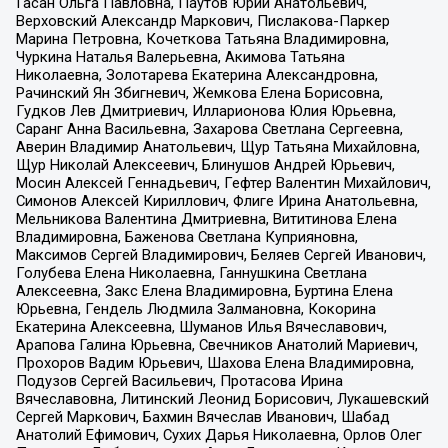
Гасан Ольга Павловна, Паутов Юрий Анатольевич,
Верховский Александр Маркович, Пислакова-Паркер
Марина Петровна, Кочеткова Татьяна Владимировна,
Чуркина Наталья Валерьевна, Акимова Татьяна
Николаевна, Золотарева Екатерина Александровна,
Рачинский Ян Збигневич, Жемкова Елена Борисовна,
Гудков Лев Дмитриевич, Илларионова Юлия Юрьевна,
Саранг Анна Васильевна, Захарова Светлана Сергеевна,
Аверин Владимир Анатольевич, Щур Татьяна Михайловна,
Щур Николай Алексеевич, Блинушов Андрей Юрьевич,
Мосин Алексей Геннадьевич, Гефтер Валентин Михайлович,
Симонов Алексей Кириллович, Флиге Ирина Анатольевна,
Мельникова Валентина Дмитриевна, Вититинова Елена
Владимировна, Баженова Светлана Куприяновна,
Максимов Сергей Владимирович, Беляев Сергей Иванович,
Голубева Елена Николаевна, Ганнушкина Светлана
Алексеевна, Закс Елена Владимировна, Буртина Елена
Юрьевна, Гендель Людмила Залмановна, Кокорина
Екатерина Алексеевна, Шуманов Илья Вячеславович,
Арапова Галина Юрьевна, Свечников Анатолий Мариевич,
Прохоров Вадим Юрьевич, Шахова Елена Владимировна,
Подузов Сергей Васильевич, Протасова Ирина
Вячеславовна, Литинский Леонид Борисович, Лукашевский
Сергей Маркович, Бахмин Вячеслав Иванович, Шабад
Анатолий Ефимович, Сухих Дарья Николаевна, Орлов Олег