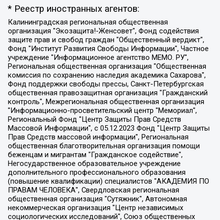
* Реестр иностранных агентов:
Калининградская региональная общественная организация "Экозащита!-Женсовет", Фонд содействия защите прав и свобод граждан "Общественный вердикт", Фонд "Институт Развития Свободы Информации", Частное учреждение "Информационное агентство МЕМО. РУ", Региональная общественная организация "Общественная комиссия по сохранению наследия академика Сахарова", Фонд поддержки свободы прессы, Санкт-Петербургская общественная правозащитная организация "Гражданский контроль", Межрегиональная общественная организация "Информационно-просветительский центр "Мемориал", Региональный Фонд "Центр Защиты Прав Средств Массовой Информации", с 05.12.2023 Фонд "Центр Защиты Прав Средств массовой информации", Региональная общественная благотворительная организация помощи беженцам и мигрантам "Гражданское содействие", Негосударственное образовательное учреждение дополнительного профессионального образования (повышение квалификации) специалистов "АКАДЕМИЯ ПО ПРАВАМ ЧЕЛОВЕКА", Свердловская региональная общественная организация "Сутяжник", Автономная некоммерческая организация "Центр независимых социологических исследований", Союз общественных объединений "Российский исследовательский центр по правам человека", Региональное общественное учреждение научно-информационный центр "МЕМОРИАЛ", Некоммерческая организация "Фонд защиты гласности", Автономная некоммерческая организация "Институт прав человека", Городская общественная организация "Екатеринбургское общество "МЕМОРИАЛ", Городская общественная организация "Рязанское историко-просветительское и правозащитное общество "Мемориал" (Рязанский Мемориал), Челябинский региональный орган общественной самодеятельности – женское общественное объединение "Женщины Евразии", Челябинский региональный орган общественной самодеятельности "Уральская правозащитная группа", Фонд содействия защите здоровья и социальной справедливости имени Андрея Рылькова, Автономная Некоммерческая Организация "Аналитический Центр Юрия Левады", Автономная некоммерческая организация социальной поддержки населения "Проект Апрель", Региональная общественная организация помощи женщинам и детям, находящимся в кризисной ситуации "Информационно-методический центр "Анна", Фонд содействия развитию массовых коммуникаций и правовому просвещению "Так-так-Так", Фонд содействия устойчивому развитию "Серебряная тайга", Свердловский региональный общественный фонд социальных проектов "Новое время", "Idel.Реалии", Кавказ.Реалии, Крым.Реалии, Телеканал Настоящее Время, Татаро-башкирская служба Радио Свобода (Azatliq Radiosi), Радио Свободная Европа/Радио Свобода (PCE/PC), "Сибирь.Реалии", "Фактограф", Благотворительный фонд помощи осужденным и их семьям, Автономная некоммерческая организация "Институт глобализации и социальных движений", Фонд "В защиту прав заключенных", Частное учреждение "Центр поддержки и содействия развитию средств массовой информации", Пензенский региональный общественный благотворительный фонд "Гражданский союз", "Север.Реалии", Некоммерческая организация Фонд "Правовая инициатива", Общество с ограниченной ответственностью "Радио Свободная Европа/Радио Свобода", Чешское информационное агентство "MEDIUM-ORIENT", Красноярская региональная общественная организация "Мы против СПИДа", Камалягин Денис Николаевич, Маркелов Сергей Евгеньевич, Пономарев Лев Александрович, Савицкая Людмила Алексеевна, Автономная некоммерческая организация "Центр по работе с проблемой насилия "НАСИЛИЮ.НЕТ", Межрегиональный профессиональный союз работников здравоохранения "Альянс врачей", Юридическое лицо, зарегистрированное в Латвийской Республике, SIA "Medusa Project" (регистрационный номер 40103797863, дата регистрации 10.06.2014), Некоммерческая организация "Фонд по борьбе с коррупцией", Автономная некоммерческая организация "Институт права и публичной политики", Баданин Роман Сергеевич, Гликин Максим Александрович, Железнова Мария Михайловна, Лукьянова Юлия Сергеевна, Маетная Елизавета Витальевна, Маняхин Петр Борисович, Чуракова Ольга Владимировна, Ярош Юлия Петровна, Юридическое лицо "The Insider SIA", зарегистрированное в Риге, Латвийская Республика (дата регистрации 26.06.2015), являющееся администратором доменного имени интернет-издания "The Insider SIA", https://theins.ru, Постернак Алексей Евгеньевич, Рубин Михаил Аркадьевич, Анин Роман Александрович, Юридическое лицо Istories fonds, зарегистрированное в Латвийской Республике (регистрационный номер 50008295751, дата регистрации 24.02.2020), Великовский Дмитрий Александрович, Долинина Ирина Николаевна, Мароховская Алеся Алексеевна, Шлейнов Роман Юрьевич, Шмагун Олеся Валентиновна, Общество с ограниченной ответственностью "Альтаир 2021", Общество с ограниченной ответственностью "Вега 2021", Общество с ограниченной ответственностью "Главный редактор 2021", Общество с ограниченной ответственностью "Ромашки монолит", Важенков Артем Валерьевич, Ивановская областная общественная организация "Центр гендерных исследований", Гурман Юрий Альбертович, Медиапроект "ОВД-Инфо", Егоров Владимир Владимирович, Жилинский Владимир Александрович, Общество с ограниченной ответственностью "ЗП", Иванова София Юрьевна, Карезина Инна Павловна, Кильтау Екатерина Викторовна, Петров Алексей Викторович, Пискунов Сергей Евгеньевич, Смирнов Сергей Сергеевич, Тихонов Михаил Сергеевич, Общество с ограниченной ответственностью "ЖУРНАЛИСТ-ИНОСТРАННЫЙ АГЕНТ", Арапова Галина Юрьевна, Вольтская Татьяна Анатольевна, Американская компания "Mason G.E.S. Anonymous Foundation" (США), являющаяся владельцем интернет-издания https://mnews.world/, Компания "Stichting Bellingcat", зарегистрированная в Нидерландах (дата регистрации 11.07.2018), Захаров Андрей Вячеславович, Клепиковская Екатерина Дмитриевна, Общество с ограниченной ответственностью "МЕМО", Перл Роман Александрович, Симонов Евгений Алексеевич, Соловьева Елена Анатольевна, Сотников Даниил Владимирович, Сурначева Елизавета Дмитриевна, Автономная некоммерческая организация по защите прав человека и информированию населения "Якутия – Наше Мнение", Общество с ограниченной ответственностью "Москоу диджитал медиа", с 26.01.2023 Общество с ограниченной ответственностью "Чайка Белые сады", Ветошкина Валерия Валерьевна, Заговора Максим Александрович, Межрегиональное общественное движение "Российская ЛГБТ - сеть", Оленичев Максим Владимирович, Павлов Иван Юрьевич, Скворцова Елена Сергеевна, Общество с ограниченной ответственностью "Как бы инагент", Кочетков Игорь Викторович, Общество с ограниченной ответственностью "Честные выборы", Еланчик Олег Александрович, Общество с ограниченной ответственностью "Нобелевский призыв", Гималова Регина Эмилевна, Григорьев Андрей Валерьевич, Григорьева Алина Александровна, Ассоциация по содействию защите прав призывников, альтернативнослужащих и военнослужащих "Правозащитная группа "Гражданин.Армия.Право", Хисамова Регина Фаритовна, Автономная некоммерческая организация по реализации социально-правовых программ "Лилит", Дальневосточное общественное движение "Маяк", Санкт-Петербургская ЛГБТ-инициативная группа "Выход", Инициативная группа ЛГБТ+ "Реверс", Алексеев Андрей Викторович, Бекбулатова Таисия Львовна, Беляев Иван Михайлович, Владыкина Елена Сергеевна, Гельман Марат Александрович, Никульшина Вероника Юрьевна, Толоконникова Надежда Андреевна, Шендерович Виктор Анатольевич, Общество с ограниченной ответственностью "Данное сообщение", Общество с ограниченной ответственностью Издательский дом "Новая глава", Айнбиндер Александра Александровна, Московский комьюнити-центр для ЛГБТ+инициатив, Благотворительный фонд развития филантропии, Deutsche Welle (Германия, Kurt-Schumacher-Strasse 3, 53113 Bonn), Борзунова Мария Михайловна, Воробьев Виктор Викторович, Голубева Анна Львовна, Константинова Алла Михайловна, Малкова Ирина Владимировна, Мурадов Мурад Абдулгалимович, Осетинская Елизавета Николаевна, Понасенков Евгений Николаевич, Ганапольский Матвей Юрьевич, Киселев Евгений Алексеевич, Борухович Ирина Григорьевна, Дремин Иван Тимофеевич, Дубровский Дмитрий Викторович, Красноярская региональная общественная организация поддержки и развития альтернативных образовательных технологий и межкультурных коммуникаций "ИНТЕРРА", Маяковская Екатерина Алексеевна, Фейгин Марк Захарович, Филимонов Андрей Викторович, Дзугкоева Регина Николаевна, Доброхотов Роман Александрович, Дудь Юрий Александрович, Елкин Сергей Владимирович, Кругликов Кирилл Игоревич, Сабунаева Мария Леонидовна, Семенов Алексей Владимирович, Шаинян Карен Багратович, Шульман Екатерина Михайловна, Асафьев Артур Валерьевич, Вахштайн Виктор Семенович, Венедиктов Алексей Алексеевич, Лушникова Екатерина Евгеньевна, Волков Леонид Михайлович, Невзоров Александр Глебович, Пархоменко Сергей Борисович, Сироткин Ярослав Николаевич, Кара-Мурза Владимир Владимирович, Баранова Наталья Владимировна, Гозман Леонид Яковлевич, Кагарлицкий Борис Юльевич, Климарев Михаил Валерьевич, Милов Владимир Станиславович, Автономная некоммерческая организация Краснодарский центр современного искусства "Типография", Моргенштерн Алишер Тагирович, Соболь Любовь Эдуардовна, Общество с ограниченной ответственностью "ЛИЗА НОРМ", Каспаров Гарри Кимович, Ходорковский Михаил Борисович, Общество с ограниченной ответственностью "Апрельские тезисы", Данилович Ирина Брониславовна, Кашин Олег Владимирович, Петров Николай Владимирович, Пивоваров Алексей Владимирович, Соколов Михаил Владимирович, Цветкова Юлия Владимировна, Чичваркин Евгений Александрович, Комитет против пыток/Команда против пыток, Общество с ограниченной ответственностью "Первый научный", Общество с ограниченной ответственностью "Вертолет и ко", Белоцерковская Вероника Борисовна, Кац Максим Евгеньевич, Лазарева Татьяна Юрьевна, Шаведдинов Руслан Табризович, Яшин Илья Валерьевич, Общество с ограниченной ответственностью "Иноагент ААВ", Алешковский Дмитрий Петрович, Альбац Евгения Марковна, Быков Дмитрий Львович, Галямина Юлия Евгеньевна, Лойко Сергей Леонидович, Мартынов Кирилл Константинович, Медведев Сергей Александрович, Крашенинников Федор Геннадиевич, Гордеева Катерина Вл