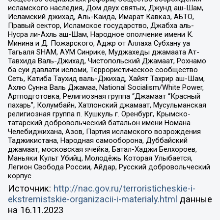
исламского наследия, Дом двух святых, Джунд аш-Шам,
Исламский джихад, Аль-Каида, Имарат Кавказ, АБТО,
Правый сектор, Исламское государство, Джабха аль-
Нусра ли-Ахль аш-Шам, Народное ополчение имени К.
Минина и Д. Пожарского, Аджр от Аллаха Субхану уа
Тагьаля SHAM, АУМ Синрике, Муджахеды джамаата Ат-
Тавхида Валь-Джихад, Чистопольский Джамаат, Рохнамо
ба суи давлати исломи, Террористическое сообщество
Сеть, Катиба Таухид валь-Джихад, Хайят Тахрир аш-Шам,
Ахлю Сунна Валь Джамаа, National Socialism/White Power,
Артподготовка, Религиозная группа “Джамаат “Красный
пахарь”, Колумбайн, Хатлонский джамаат, Мусульманская
религиозная группа п. Кушкуль г. Оренбург, Крымско-
татарский добровольческий батальон имени Номана
Челебиджихана, Азов, Партия исламского возрождения
Таджикистана, Народная самооборона, Дуббайский
джамаат, московская ячейка, Батал-Хаджи Белхороев,
Маньяки Культ Убийц, Молодёжь Которая Улыбается,
Легион Свобода России, Айдар, Русский добровольческий
корпус
Источник:
http://nac.gov.ru/terroristicheskie-i-
ekstremistskie-organizacii-i-materialy.html
данные
на
16.11.2023