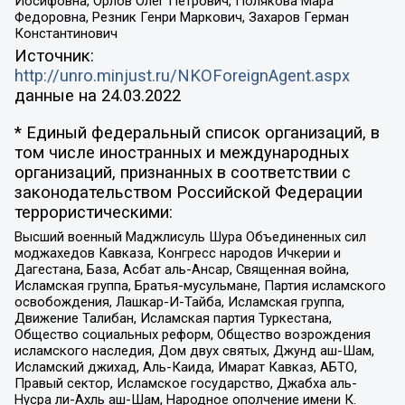
Иосифовна, Орлов Олег Петрович, Полякова Мара
Федоровна, Резник Генри Маркович, Захаров Герман
Константинович
Источник:
http://unro.minjust.ru/NKOForeignAgent.aspx
данные на
24.03.2022
* Единый федеральный список организаций, в
том числе иностранных и международных
организаций, признанных в соответствии с
законодательством Российской Федерации
террористическими:
Высший военный Маджлисуль Шура Объединенных сил
моджахедов Кавказа, Конгресс народов Ичкерии и
Дагестана, База, Асбат аль-Ансар, Священная война,
Исламская группа, Братья-мусульмане, Партия исламского
освобождения, Лашкар-И-Тайба, Исламская группа,
Движение Талибан, Исламская партия Туркестана,
Общество социальных реформ, Общество возрождения
исламского наследия, Дом двух святых, Джунд аш-Шам,
Исламский джихад, Аль-Каида, Имарат Кавказ, АБТО,
Правый сектор, Исламское государство, Джабха аль-
Нусра ли-Ахль аш-Шам, Народное ополчение имени К.