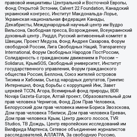
правовой инициативы Центральной и Восточной Европы,
Фонд Открытой Эстонии, Calvert 22 Foundation, Канадский
украинский конгресс, Институт Макдональда-Лорье,
Украинская национальная федерация Канады,
Декабристы, Международный научный центр им Вудро
Вильсона, Свободная пресса, Возрождение, Всеукраинский
духовный центр , Риддл, Русский антивоенный комитет в
Швеции, Проект Медуза, Фонд Андрея Сахарова, Форум
свободной России, Лига Свободных Наций, Transparеncy
International, Форум Свободных Народов ПостРоссии,
Солидарность с гражданским движением в России –
Solidarus, КрымSOS, Свободный университет, Институт
государственного управления, Форум гражданского
общества Россия, Беллона, Союз жителей островов
Тисима и Хабомаи, Съезд народных депутатов, Гринпис
Интернешнл, Фонд борьбы с коррупцией Инк, Завет
церквей TCCN, Агора, Всемирный фонд природы, BDR
Novaja Gazeta-Europe, Алтай проект, Образовательный дом
прав человека Чернигов, Фонд Дом Прав Человека,
Белорусский дом прав человека имени Бориса Звозскова,
Дом прав человека Тбилиси, Дом прав человека Ереван,
Дом прав человека Крым, Центр дикого лосося, TVR
Studios, ТВ Дождь, Центр европейских исследований им
Вилфрида Мартенса, Сетевое объединение журналистов
расследователей, АЛЛАТРА, За свободную Россию,