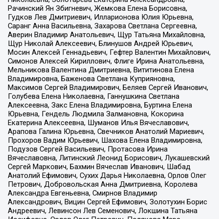
Рачинский Ян Збигневич, Жемкова Елена Борисовна,
Гудков Лев Дмитриевич, Илларионова Юлия Юрьевна,
Саранг Анна Васильевна, Захарова Светлана Сергеевна,
Аверин Владимир Анатольевич, Щур Татьяна Михайловна,
Щур Николай Алексеевич, Блинушов Андрей Юрьевич,
Мосин Алексей Геннадьевич, Гефтер Валентин Михайлович,
Симонов Алексей Кириллович, Флиге Ирина Анатольевна,
Мельникова Валентина Дмитриевна, Вититинова Елена
Владимировна, Баженова Светлана Куприяновна,
Максимов Сергей Владимирович, Беляев Сергей Иванович,
Голубева Елена Николаевна, Ганнушкина Светлана
Алексеевна, Закс Елена Владимировна, Буртина Елена
Юрьевна, Гендель Людмила Залмановна, Кокорина
Екатерина Алексеевна, Шуманов Илья Вячеславович,
Арапова Галина Юрьевна, Свечников Анатолий Мариевич,
Прохоров Вадим Юрьевич, Шахова Елена Владимировна,
Подузов Сергей Васильевич, Протасова Ирина
Вячеславовна, Литинский Леонид Борисович, Лукашевский
Сергей Маркович, Бахмин Вячеслав Иванович, Шабад
Анатолий Ефимович, Сухих Дарья Николаевна, Орлов Олег
Петрович, Добровольская Анна Дмитриевна, Королева
Александра Евгеньевна, Смирнов Владимир
Александрович, Вицин Сергей Ефимович, Золотухин Борис
Андреевич, Левинсон Лев Семенович, Локшина Татьяна