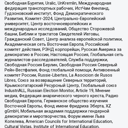
Свободная Бурятия, Uralic, UnKremlin, Международная
федерация транспортных рабочих, ИстЧам Финланд,
Гудзоновский институт, Фонд Демократического
Развития, Комитет-2024, Центрально-Европейский
университет, Центр восточноевропейских и
международных исследований, Общество Сторожевой
башни, Библии и трактатов Свидетелей Иеговы,
Гражданский Совет, Центр анализа европейской политики,
Академическая сеть Восточная Европа, Российский
комитет действия, РЭНД корпорейшн, Русская Америка за
демократию в России, Настоящая Россия, Глобальная сеть
журналистов-расследователей, Служба поддержки,
Свободная Россия Берлин, Свободная Россия Северный
Рейн-Вестфалия, Фонд глобальной помощи, Антивоенный
комитет России, Russie-Libertes, La Asocicion de Rusos
Libres, Союз за возвращение Северных территорий,
Крымскотатарский Ресурсный Центр, Глобальный союз
IndustriALL, Russian Election Monitor, Article 19, Мнение
медиа, Федерация анархического черного креста, Радио
Свободная Европа, Германское общество изучения
Восточной Европы, Фонд имени Фридриха Эберта, XZ
gGmbH, Мобильная академия поддержки гендерной
демократии и миротворчества, Форум имени Льва
Копелева, American Councils for International Education,
Cultural Vistas, Institute of International Education,