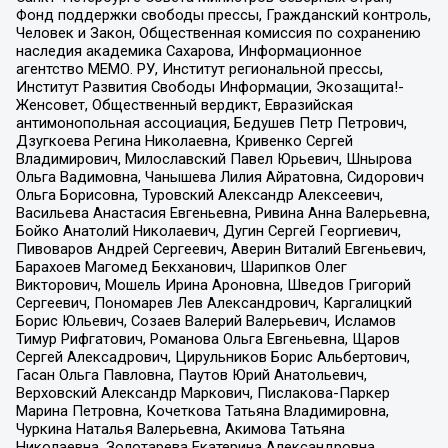
Фонд поддержки свободы прессы, Гражданский контроль,
Человек и Закон, Общественная комиссия по сохранению
наследия академика Сахарова, Информационное
агентство МЕМО. РУ, Институт региональной прессы,
Институт Развития Свободы Информации, Экозащита!-
Женсовет, Общественный вердикт, Евразийская
антимонопольная ассоциация, Бедушев Петр Петрович,
Дзугкоева Регина Николаевна, Кривенко Сергей
Владимирович, Милославский Павел Юрьевич, Шнырова
Ольга Вадимовна, Чанышева Лилия Айратовна, Сидорович
Ольга Борисовна, Туровский Александр Алексеевич,
Васильева Анастасия Евгеньевна, Ривина Анна Валерьевна,
Бойко Анатолий Николаевич, Дугин Сергей Георгиевич,
Пивоваров Андрей Сергеевич, Аверин Виталий Евгеньевич,
Барахоев Магомед Бекханович, Шарипков Олег
Викторович, Мошель Ирина Ароновна, Шведов Григорий
Сергеевич, Пономарев Лев Александрович, Каргалицкий
Борис Юльевич, Созаев Валерий Валерьевич, Исламов
Тимур Рифгатович, Романова Ольга Евгеньевна, Щаров
Сергей Алексадрович, Цирульников Борис Альбертович,
Гасан Ольга Павловна, Паутов Юрий Анатольевич,
Верховский Александр Маркович, Пислакова-Паркер
Марина Петровна, Кочеткова Татьяна Владимировна,
Чуркина Наталья Валерьевна, Акимова Татьяна
Николаевна, Золотарева Екатерина Александровна,