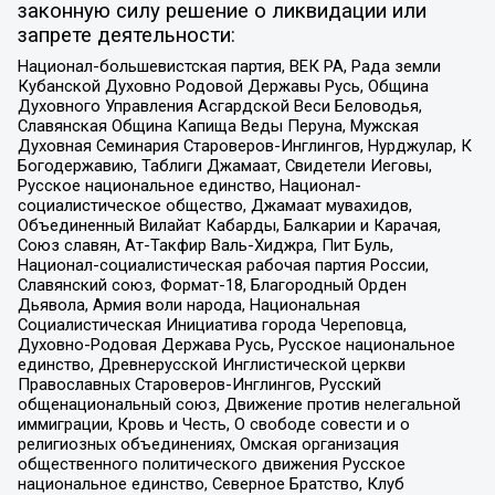
законную силу решение о ликвидации или
запрете деятельности:
Национал-большевистская партия, ВЕК РА, Рада земли
Кубанской Духовно Родовой Державы Русь, Община
Духовного Управления Асгардской Веси Беловодья,
Славянская Община Капища Веды Перуна, Мужская
Духовная Семинария Староверов-Инглингов, Нурджулар, К
Богодержавию, Таблиги Джамаат, Свидетели Иеговы,
Русское национальное единство, Национал-
социалистическое общество, Джамаат мувахидов,
Объединенный Вилайат Кабарды, Балкарии и Карачая,
Союз славян, Ат-Такфир Валь-Хиджра, Пит Буль,
Национал-социалистическая рабочая партия России,
Славянский союз, Формат-18, Благородный Орден
Дьявола, Армия воли народа, Национальная
Социалистическая Инициатива города Череповца,
Духовно-Родовая Держава Русь, Русское национальное
единство, Древнерусской Инглистической церкви
Православных Староверов-Инглингов, Русский
общенациональный союз, Движение против нелегальной
иммиграции, Кровь и Честь, О свободе совести и о
религиозных объединениях, Омская организация
общественного политического движения Русское
национальное единство, Северное Братство, Клуб