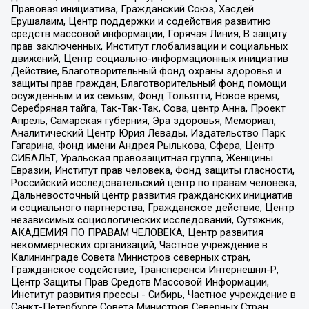
Правовая инициатива, Гражданский Союз, Хасдей
Ерушалаим, Центр поддержки и содействия развитию
средств массовой информации, Горячая Линия, В защиту
прав заключенных, Институт глобализации и социальных
движений, Центр социально-информационных инициатив
Действие, Благотворительный фонд охраны здоровья и
защиты прав граждан, Благотворительный фонд помощи
осужденным и их семьям, Фонд Тольятти, Новое время,
Серебряная тайга, Так-Так-Так, Сова, центр Анна, Проект
Апрель, Самарская губерния, Эра здоровья, Мемориал,
Аналитический Центр Юрия Левады, Издательство Парк
Гагарина, Фонд имени Андрея Рылькова, Сфера, Центр
СИБАЛЬТ, Уральская правозащитная группа, Женщины
Евразии, Институт прав человека, Фонд защиты гласности,
Российский исследовательский центр по правам человека,
Дальневосточный центр развития гражданских инициатив
и социального партнерства, Гражданское действие, Центр
независимых социологических исследований, Сутяжник,
АКАДЕМИЯ ПО ПРАВАМ ЧЕЛОВЕКА, Центр развития
некоммерческих организаций, Частное учреждение в
Калининграде Совета Министров северных стран,
Гражданское содействие, Трансперенси Интернешнл-Р,
Центр Защиты Прав Средств Массовой Информации,
Институт развития прессы - Сибирь, Частное учреждение в
Санкт-Петербурге Совета Министров Северных Стран,