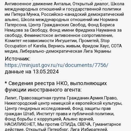
Антивоенное движение Антальи, Открытый диалог, Школа
международных отношений и государственной политики
им Питера Мунка, Российско-канадский демократический
альянс, Школа международных отношений им Нормана
Патерсона, Центр Гражданских Свобод, Фонд Бориса
Немцова за Свободу, Фонд имени Фридриха Науманна за
свободу, Феминистское антивоенное сопротивление,
Комитет независимости Ингушетии, Прометей, Stop
Occupation of Karelia, Вернись живым, Фридом Хаус, СОТА
медиа, Либерально-демократическая Лига Украины
Источник:
https://minjust.gov.ru/ru/documents/7756/
данные на
13.05.2024
* Сведения реестра НКО, выполняющих
функции иностранного агента:
Лилит, Правозащитная группа Гражданин.Армия.Право,
Нижегородский центр немецкой и европейской культуры,
Центр гендерных исследований, Фонд защиты прав
граждан Штаб, Институт права и публичной политики,
Фонд борьбы с коррупцией, Альянс врачей,
НАСИЛИЮ.НЕТ, Мы против СПИДа, СВЕЧА, Гуманитарное
действие, Открытый Петербург, Лига Избирателей,