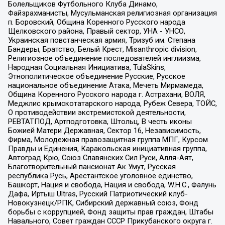
Болельщиков Футбольного Клуба Динамо,
Файзрахманисты, Мусульманская религиозная организация
п. Боровский, Община Коренного Русского народа
Щелковского района, Правый сектор, УНА - УНСО,
Украинская повстанческая армия, Тризуб им. Степана
Бандеры, Братство, Белый Крест, Misanthropic division,
Религиозное объединение последователей инглиизма,
Народная Социальная Инициатива, TulaSkins,
Этнополитическое объединение Русские, Русское
национальное объединение Атака, Мечеть Мирмамеда,
Община Коренного Русского народа г. Астрахани, ВОЛЯ,
Меджлис крымскотатарского народа, Рубеж Севера, ТОЙС,
О противодействии экстремистской деятельности,
РЕВТАТПОД, Артподготовка, Штольц, В честь иконы
Божией Матери Державная, Сектор 16, Независимость,
Фирма, Молодежная правозащитная группа МПГ, Курсом
Правды и Единения, Каракольская инициативная группа,
Автоград Крю, Союз Славянских Сил Руси, Алля-Аят,
Благотворительный пансионат Ак Умут, Русская
республика Русь, Арестантское уголовное единство,
Башкорт, Нация и свобода, Нация и свобода, W.H.С., Фалунь
Дафа, Иртыш Ultras, Русский Патриотический клуб-
Новокузнецк/РПК, Сибирский державный союз, Фонд
борьбы с коррупцией, Фонд защиты прав граждан, Штабы
Навального, Совет граждан СССР Прикубанского округа г.