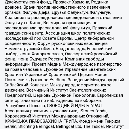
Джеймстаунский фонд, Прожект Хармони, Родники
дракона, Врачи против насильственного извлечения
органов, Фалунь Дафа, Друзья Фалуньгун, Фалуньгун,
Коалиция по расследованию преследования в отношении
Фалуньгун в Китае, Всемирная организация по
расследованию преследований Фалуньгун, Пражский
гражданский центр, Ассоциация школ политических
исследований при Совете Европы, Центр либеральной
современности, Форум русскоязычных европейцев,
Немецко-русский обмен, Бард колледж, Европейский
выбор, Фонд Ходорковского, Оксфордский российский
фонд, Фонд Будущее России, Компания свободы
информации, Проект Медиа, Международное партнерство
за права человека, Духовное Управление Евангельских
Христиан Украинской Христианской Церкви, Новое
Поколение, Духовное Учебное Заведение Международный
Библейский Колледж, Международное христианское
движение, Всемирный Институт Саентологических
Предприятий, Церковь Духовной Технологии, Европейская
сеть организаций по наблюдению за выборами,
Республика Польша, СВОБОДНЫЙ ИДЕЛЬ-УРАЛ,
Ассоциация развития журналистики, IStories fonds,
Королевский Институт Международных Отношений,
КРИМСЬКА ПРАВОЗАХИСНА ГРУПА, Фонд имени Генриха
Бёлля, Stichting Bellingcat, Bellingcat Ltd, The Insider, Институт