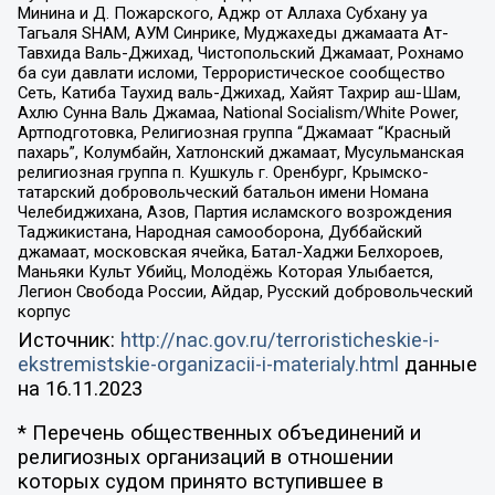
Минина и Д. Пожарского, Аджр от Аллаха Субхану уа
Тагьаля SHAM, АУМ Синрике, Муджахеды джамаата Ат-
Тавхида Валь-Джихад, Чистопольский Джамаат, Рохнамо
ба суи давлати исломи, Террористическое сообщество
Сеть, Катиба Таухид валь-Джихад, Хайят Тахрир аш-Шам,
Ахлю Сунна Валь Джамаа, National Socialism/White Power,
Артподготовка, Религиозная группа “Джамаат “Красный
пахарь”, Колумбайн, Хатлонский джамаат, Мусульманская
религиозная группа п. Кушкуль г. Оренбург, Крымско-
татарский добровольческий батальон имени Номана
Челебиджихана, Азов, Партия исламского возрождения
Таджикистана, Народная самооборона, Дуббайский
джамаат, московская ячейка, Батал-Хаджи Белхороев,
Маньяки Культ Убийц, Молодёжь Которая Улыбается,
Легион Свобода России, Айдар, Русский добровольческий
корпус
Источник:
http://nac.gov.ru/terroristicheskie-i-
ekstremistskie-organizacii-i-materialy.html
данные
на
16.11.2023
* Перечень общественных объединений и
религиозных организаций в отношении
которых судом принято вступившее в