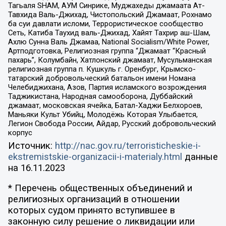
Тагьаля SHAM, АУМ Синрике, Муджахеды джамаата Ат-
Тавхида Валь-Джихад, Чистопольский Джамаат, Рохнамо
ба суи давлати исломи, Террористическое сообщество
Сеть, Катиба Таухид валь-Джихад, Хайят Тахрир аш-Шам,
Ахлю Сунна Валь Джамаа, National Socialism/White Power,
Артподготовка, Религиозная группа “Джамаат “Красный
пахарь”, Колумбайн, Хатлонский джамаат, Мусульманская
религиозная группа п. Кушкуль г. Оренбург, Крымско-
татарский добровольческий батальон имени Номана
Челебиджихана, Азов, Партия исламского возрождения
Таджикистана, Народная самооборона, Дуббайский
джамаат, московская ячейка, Батал-Хаджи Белхороев,
Маньяки Культ Убийц, Молодёжь Которая Улыбается,
Легион Свобода России, Айдар, Русский добровольческий
корпус
Источник:
http://nac.gov.ru/terroristicheskie-i-
ekstremistskie-organizacii-i-materialy.html
данные
на
16.11.2023
* Перечень общественных объединений и
религиозных организаций в отношении
которых судом принято вступившее в
законную силу решение о ликвидации или