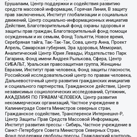
Ерушалаим, Центр поддержки и содействия развитию
средств массовой информации, Горячая Линия, В защиту
прав заключенных, Институт глобализации и социальных
движений, Центр социально-информационных инициатив
Действие, Благотворительный фонд охраны здоровья и
защиты прав граждан, Благотворительный фонд помощи
осужденным и их семьям, Фонд Тольятти, Новое время,
Серебряная тайга, Так-Так-Так, Сова, центр Анна, Проект
Апрель, Самарская губерния, Эра здоровья, Мемориал,
Аналитический Центр Юрия Левады, Издательство Парк
Гагарина, Фонд имени Андрея Рылькова, Сфера, Центр
СИБАЛЬТ, Уральская правозащитная группа, Женщины
Евразии, Институт прав человека, Фонд защиты гласности,
Российский исследовательский центр по правам человека,
Дальневосточный центр развития гражданских инициатив
и социального партнерства, Гражданское действие, Центр
независимых социологических исследований, Сутяжник,
АКАДЕМИЯ ПО ПРАВАМ ЧЕЛОВЕКА, Центр развития
некоммерческих организаций, Частное учреждение в
Калининграде Совета Министров северных стран,
Гражданское содействие, Трансперенси Интернешнл-Р,
Центр Защиты Прав Средств Массовой Информации,
Институт развития прессы - Сибирь, Частное учреждение в
Санкт-Петербурге Совета Министров Северных Стран,
Фонд поддержки свободы прессы, Гражданский контроль,