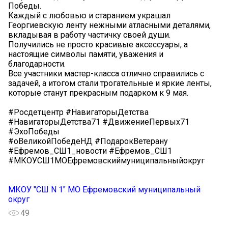
Победы.
Каждый с любовью и старанием украшал
Георгиевскую ленту нежными атласными деталями,
вкладывая в работу частичку своей души.
Получились не просто красивые аксессуары, а
настоящие символы памяти, уважения и
благодарности.
Все участники мастер-класса отлично справились с
задачей, а итогом стали трогательные и яркие ленты,
которые станут прекрасным подарком к 9 мая.
#Росдетцентр #НавигаторыДетства
#НавигаторыДетства71 #ДвижениеПервых71
#ЭхоПобеды
#оВеликойПобедеНД #ПодарокВетерану
#Ефремов_СШ1_новости #Ефремов_СШ1
#МКОУСШ1МОЕфремовскиймуниципальныйокруг
МКОУ "СШ N 1" МО Ефремовский муниципальный
округ
49