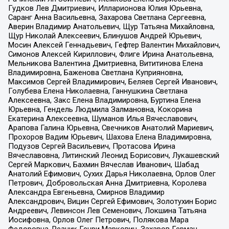
Гудков Лев Дмитриевич, Илларионова Юлия Юрьевна,
Саранг Анна Васильевна, Захарова Светлана Сергеевна,
Аверин Владимир Анатольевич, Щур Татьяна Михайловна,
Щур Николай Алексеевич, Блинушов Андрей Юрьевич,
Мосин Алексей Геннадьевич, Гефтер Валентин Михайлович,
Симонов Алексей Кириллович, Флиге Ирина Анатольевна,
Мельникова Валентина Дмитриевна, Вититинова Елена
Владимировна, Баженова Светлана Куприяновна,
Максимов Сергей Владимирович, Беляев Сергей Иванович,
Голубева Елена Николаевна, Ганнушкина Светлана
Алексеевна, Закс Елена Владимировна, Буртина Елена
Юрьевна, Гендель Людмила Залмановна, Кокорина
Екатерина Алексеевна, Шуманов Илья Вячеславович,
Арапова Галина Юрьевна, Свечников Анатолий Мариевич,
Прохоров Вадим Юрьевич, Шахова Елена Владимировна,
Подузов Сергей Васильевич, Протасова Ирина
Вячеславовна, Литинский Леонид Борисович, Лукашевский
Сергей Маркович, Бахмин Вячеслав Иванович, Шабад
Анатолий Ефимович, Сухих Дарья Николаевна, Орлов Олег
Петрович, Добровольская Анна Дмитриевна, Королева
Александра Евгеньевна, Смирнов Владимир
Александрович, Вицин Сергей Ефимович, Золотухин Борис
Андреевич, Левинсон Лев Семенович, Локшина Татьяна
Иосифовна, Орлов Олег Петрович, Полякова Мара
Федоровна, Резник Генри Маркович, Захаров Герман