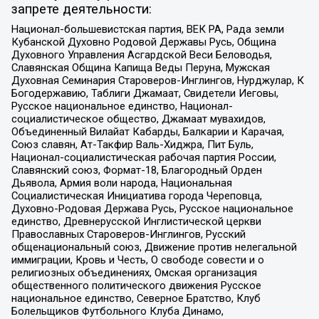
запрете деятельности:
Национал-большевистская партия, ВЕК РА, Рада земли
Кубанской Духовно Родовой Державы Русь, Община
Духовного Управления Асгардской Веси Беловодья,
Славянская Община Капища Веды Перуна, Мужская
Духовная Семинария Староверов-Инглингов, Нурджулар, К
Богодержавию, Таблиги Джамаат, Свидетели Иеговы,
Русское национальное единство, Национал-
социалистическое общество, Джамаат мувахидов,
Объединенный Вилайат Кабарды, Балкарии и Карачая,
Союз славян, Ат-Такфир Валь-Хиджра, Пит Буль,
Национал-социалистическая рабочая партия России,
Славянский союз, Формат-18, Благородный Орден
Дьявола, Армия воли народа, Национальная
Социалистическая Инициатива города Череповца,
Духовно-Родовая Держава Русь, Русское национальное
единство, Древнерусской Инглистической церкви
Православных Староверов-Инглингов, Русский
общенациональный союз, Движение против нелегальной
иммиграции, Кровь и Честь, О свободе совести и о
религиозных объединениях, Омская организация
общественного политического движения Русское
национальное единство, Северное Братство, Клуб
Болельщиков Футбольного Клуба Динамо,