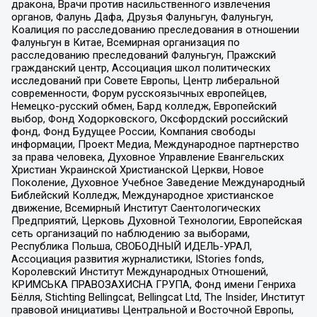
дракона, Врачи против насильственного извлечения
органов, Фалунь Дафа, Друзья Фалуньгун, Фалуньгун,
Коалиция по расследованию преследования в отношении
Фалуньгун в Китае, Всемирная организация по
расследованию преследований Фалуньгун, Пражский
гражданский центр, Ассоциация школ политических
исследований при Совете Европы, Центр либеральной
современности, Форум русскоязычных европейцев,
Немецко-русский обмен, Бард колледж, Европейский
выбор, Фонд Ходорковского, Оксфордский российский
фонд, Фонд Будущее России, Компания свободы
информации, Проект Медиа, Международное партнерство
за права человека, Духовное Управление Евангельских
Христиан Украинской Христианской Церкви, Новое
Поколение, Духовное Учебное Заведение Международный
Библейский Колледж, Международное христианское
движение, Всемирный Институт Саентологических
Предприятий, Церковь Духовной Технологии, Европейская
сеть организаций по наблюдению за выборами,
Республика Польша, СВОБОДНЫЙ ИДЕЛЬ-УРАЛ,
Ассоциация развития журналистики, IStories fonds,
Королевский Институт Международных Отношений,
КРИМСЬКА ПРАВОЗАХИСНА ГРУПА, Фонд имени Генриха
Бёлля, Stichting Bellingcat, Bellingcat Ltd, The Insider, Институт
правовой инициативы Центральной и Восточной Европы,