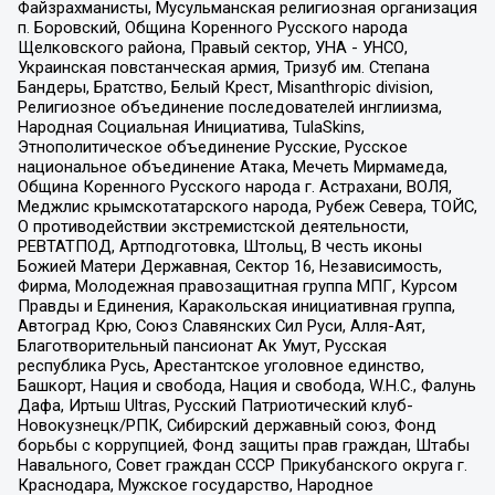
Файзрахманисты, Мусульманская религиозная организация
п. Боровский, Община Коренного Русского народа
Щелковского района, Правый сектор, УНА - УНСО,
Украинская повстанческая армия, Тризуб им. Степана
Бандеры, Братство, Белый Крест, Misanthropic division,
Религиозное объединение последователей инглиизма,
Народная Социальная Инициатива, TulaSkins,
Этнополитическое объединение Русские, Русское
национальное объединение Атака, Мечеть Мирмамеда,
Община Коренного Русского народа г. Астрахани, ВОЛЯ,
Меджлис крымскотатарского народа, Рубеж Севера, ТОЙС,
О противодействии экстремистской деятельности,
РЕВТАТПОД, Артподготовка, Штольц, В честь иконы
Божией Матери Державная, Сектор 16, Независимость,
Фирма, Молодежная правозащитная группа МПГ, Курсом
Правды и Единения, Каракольская инициативная группа,
Автоград Крю, Союз Славянских Сил Руси, Алля-Аят,
Благотворительный пансионат Ак Умут, Русская
республика Русь, Арестантское уголовное единство,
Башкорт, Нация и свобода, Нация и свобода, W.H.С., Фалунь
Дафа, Иртыш Ultras, Русский Патриотический клуб-
Новокузнецк/РПК, Сибирский державный союз, Фонд
борьбы с коррупцией, Фонд защиты прав граждан, Штабы
Навального, Совет граждан СССР Прикубанского округа г.
Краснодара, Мужское государство, Народное