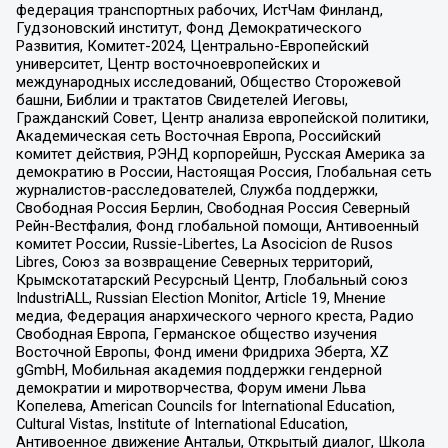
федерация транспортных рабочих, ИстЧам Финланд,
Гудзоновский институт, Фонд Демократического
Развития, Комитет-2024, Центрально-Европейский
университет, Центр восточноевропейских и
международных исследований, Общество Сторожевой
башни, Библии и трактатов Свидетелей Иеговы,
Гражданский Совет, Центр анализа европейской политики,
Академическая сеть Восточная Европа, Российский
комитет действия, РЭНД корпорейшн, Русская Америка за
демократию в России, Настоящая Россия, Глобальная сеть
журналистов-расследователей, Служба поддержки,
Свободная Россия Берлин, Свободная Россия Северный
Рейн-Вестфалия, Фонд глобальной помощи, Антивоенный
комитет России, Russie-Libertes, La Asocicion de Rusos
Libres, Союз за возвращение Северных территорий,
Крымскотатарский Ресурсный Центр, Глобальный союз
IndustriALL, Russian Election Monitor, Article 19, Мнение
медиа, Федерация анархического черного креста, Радио
Свободная Европа, Германское общество изучения
Восточной Европы, Фонд имени Фридриха Эберта, XZ
gGmbH, Мобильная академия поддержки гендерной
демократии и миротворчества, Форум имени Льва
Копелева, American Councils for International Education,
Cultural Vistas, Institute of International Education,
Антивоенное движение Антальи, Открытый диалог, Школа