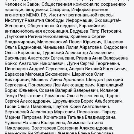
Человек и Закон, Общественная комиссия по сохранению
наследия академика Сахарова, Информационное
агентство МЕМО. РУ, Институт региональной прессы,
Институт Развития Свободы Информации, Экозащита!-
Женсовет, Общественный вердикт, Евразийская
антимонопольная ассоциация, Бедушев Петр Петрович,
Дзугкоева Регина Николаевна, Кривенко Сергей
Владимирович, Милославский Павел Юрьевич, Шнырова
Ольга Вадимовна, Чанышева Лилия Айратовна, Сидорович
Ольга Борисовна, Туровский Александр Алексеевич,
Васильева Анастасия Евгеньевна, Ривина Анна Валерьевна,
Бойко Анатолий Николаевич, Дугин Сергей Георгиевич,
Пивоваров Андрей Сергеевич, Аверин Виталий Евгеньевич,
Барахоев Магомед Бекханович, Шарипков Олег
Викторович, Мошель Ирина Ароновна, Шведов Григорий
Сергеевич, Пономарев Лев Александрович, Каргалицкий
Борис Юльевич, Созаев Валерий Валерьевич, Исламов
Тимур Рифгатович, Романова Ольга Евгеньевна, Щаров
Сергей Алексадрович, Цирульников Борис Альбертович,
Гасан Ольга Павловна, Паутов Юрий Анатольевич,
Верховский Александр Маркович, Пислакова-Паркер
Марина Петровна, Кочеткова Татьяна Владимировна,
Чуркина Наталья Валерьевна, Акимова Татьяна
Николаевна, Золотарева Екатерина Александровна,
Рачинский Ян Збигневич, Жемкова Елена Борисовна,