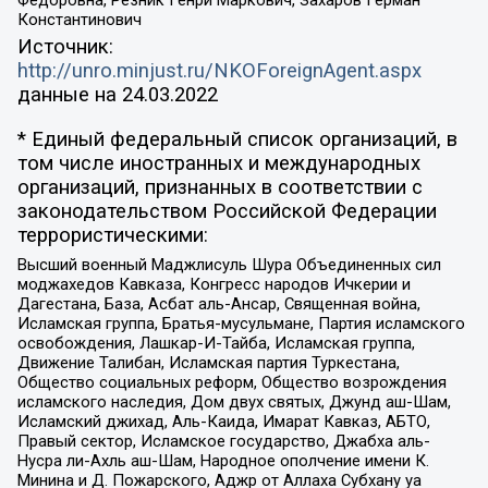
Константинович
Источник:
http://unro.minjust.ru/NKOForeignAgent.aspx
данные на
24.03.2022
* Единый федеральный список организаций, в
том числе иностранных и международных
организаций, признанных в соответствии с
законодательством Российской Федерации
террористическими:
Высший военный Маджлисуль Шура Объединенных сил
моджахедов Кавказа, Конгресс народов Ичкерии и
Дагестана, База, Асбат аль-Ансар, Священная война,
Исламская группа, Братья-мусульмане, Партия исламского
освобождения, Лашкар-И-Тайба, Исламская группа,
Движение Талибан, Исламская партия Туркестана,
Общество социальных реформ, Общество возрождения
исламского наследия, Дом двух святых, Джунд аш-Шам,
Исламский джихад, Аль-Каида, Имарат Кавказ, АБТО,
Правый сектор, Исламское государство, Джабха аль-
Нусра ли-Ахль аш-Шам, Народное ополчение имени К.
Минина и Д. Пожарского, Аджр от Аллаха Субхану уа