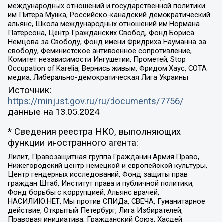
международных отношений и государственной политики
им Питера Мунка, Российско-канадский демократический
альянс, Школа международных отношений им Нормана
Патерсона, Центр Гражданских Свобод, Фонд Бориса
Немцова за Свободу, Фонд имени Фридриха Науманна за
свободу, Феминистское антивоенное сопротивление,
Комитет независимости Ингушетии, Прометей, Stop
Occupation of Karelia, Вернись живым, Фридом Хаус, СОТА
медиа, Либерально-демократическая Лига Украины
Источник:
https://minjust.gov.ru/ru/documents/7756/
данные на
13.05.2024
* Сведения реестра НКО, выполняющих
функции иностранного агента:
Лилит, Правозащитная группа Гражданин.Армия.Право,
Нижегородский центр немецкой и европейской культуры,
Центр гендерных исследований, Фонд защиты прав
граждан Штаб, Институт права и публичной политики,
Фонд борьбы с коррупцией, Альянс врачей,
НАСИЛИЮ.НЕТ, Мы против СПИДа, СВЕЧА, Гуманитарное
действие, Открытый Петербург, Лига Избирателей,
Правовая инициатива, Гражданский Союз, Хасдей