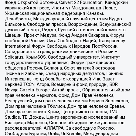
Фонд Открытой Эстонии, Calvert 22 Foundation, Канадский
украинский конгресс, Институт Макдональда-Лорье,
Украинская национальная федерация Канады,
Декабристы, Международный научный центр им Вудро
Вильсона, Свободная пресса, Возрождение, Всеукраинский
духовный центр , Риддл, Русский антивоенный комитет в
Швеции, Проект Медуза, Фонд Андрея Сахарова, Форум
свободной России, Лига Свободных Наций, Transparеncy
International, Форум Свободных Народов ПостРоссии,
Солидарность с гражданским движением в России –
Solidarus, КрымSOS, Свободный университет, Институт
государственного управления, Форум гражданского
общества Россия, Беллона, Союз жителей островов
Тисима и Хабомаи, Съезд народных депутатов, Гринпис
Интернешнл, Фонд борьбы с коррупцией Инк, Завет
церквей TCCN, Агора, Всемирный фонд природы, BDR
Novaja Gazeta-Europe, Алтай проект, Образовательный дом
прав человека Чернигов, Фонд Дом Прав Человека,
Белорусский дом прав человека имени Бориса Звозскова,
Дом прав человека Тбилиси, Дом прав человека Ереван,
Дом прав человека Крым, Центр дикого лосося, TVR
Studios, ТВ Дождь, Центр европейских исследований им
Вилфрида Мартенса, Сетевое объединение журналистов
расследователей, АЛЛАТРА, За свободную Россию,
Свободная Бурятия, Uralic, UnKremlin, Международная