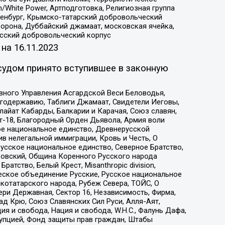
/White Power, Артподготовка, Религиозная группа
Оренбург, Крымско-татарский добровольческий
орона, Дуббайский джамаат, московская ячейка,
усский добровольческий корпус
 на
16.11.2023
судом принято вступившее в законную
вного Управления Асгардской Веси Беловодья,
годержавию, Таблиги Джамаат, Свидетели Иеговы,
айат Кабарды, Балкарии и Карачая, Союз славян,
т-18, Благородный Орден Дьявола, Армия воли
ое национальное единство, Древнерусской
 нелегальной иммиграции, Кровь и Честь, О
усское национальное единство, Северное Братство,
ровский, Община Коренного Русского народа
атство, Белый Крест, Misanthropic division,
еское объединение Русские, Русское национальное
котатарского народа, Рубеж Севера, ТОЙС, О
ри Державная, Сектор 16, Независимость, Фирма,
д Крю, Союз Славянских Сил Руси, Алля-Аят,
я и свобода, Нация и свобода, W.H.С., Фалунь Дафа,
рупцией, Фонд защиты прав граждан, Штабы