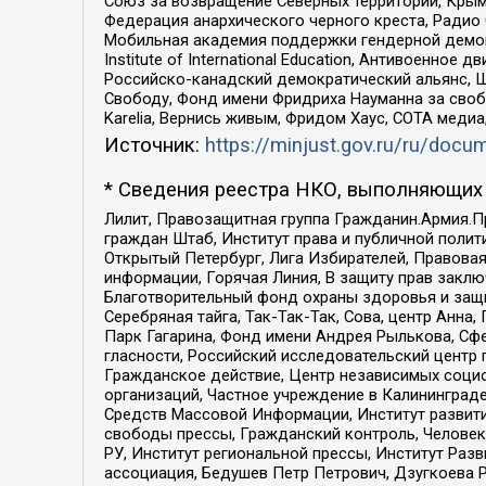
Союз за возвращение Северных территорий, Крымско
Федерация анархического черного креста, Радио
Мобильная академия поддержки гендерной демократи
Institute of International Education, Антивоенн
Российско-канадский демократический альянс, 
Свободу, Фонд имени Фридриха Науманна за свобо
Karelia, Вернись живым, Фридом Хаус, СОТА меди
Источник:
https://minjust.gov.ru/ru/doc
* Сведения реестра НКО, выполняющих 
Лилит, Правозащитная группа Гражданин.Армия.П
граждан Штаб, Институт права и публичной поли
Открытый Петербург, Лига Избирателей, Правова
информации, Горячая Линия, В защиту прав закл
Благотворительный фонд охраны здоровья и защи
Серебряная тайга, Так-Так-Так, Сова, центр Анн
Парк Гагарина, Фонд имени Андрея Рылькова, Сф
гласности, Российский исследовательский центр 
Гражданское действие, Центр независимых соци
организаций, Частное учреждение в Калининград
Средств Массовой Информации, Институт развити
свободы прессы, Гражданский контроль, Человек
РУ, Институт региональной прессы, Институт Ра
ассоциация, Бедушев Петр Петрович, Дзугкоева 