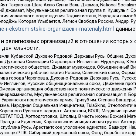
ят Тахрир аш-Шам, Ахлю Сунна Валь Джамаа, National Socialism
ий джамаат, Мусульманская религиозная группа п. Кушкуль г. 
ртия исламского возрождения Таджикистана, Народная самооб
олодёжь Которая Улыбается, Легион Свобода России, Айдар, Р
ie-i-ekstremistskie-organizacii-i-materialy.html
данные
и религиозных организаций в отношении которых 
 деятельности:
земли Кубанской Духовно Родовой Державы Русь, Община Духо
 Духовная Семинария Староверов-Инглингов, Нурджулар, К Бо
листическое общество, Джамаат мувахидов, Объединенный Вил
иалистическая рабочая партия России, Славянский союз, Форма
ива города Череповца, Духовно-Родовая Держава Русь, Русск
-Инглингов, Русский общенациональный союз, Движение против
 Омская организация общественного политического движения Р
йзрахманисты, Мусульманская религиозная организация п. Бо
краинская повстанческая армия, Тризуб им. Степана Бандеры, Бр
зма, Народная Социальная Инициатива, TulaSkins, Этнополитич
оренного Русского народа г. Астрахани, ВОЛЯ, Меджлис крымс
РЕВТАТПОД, Артподготовка, Штольц, В честь иконы Божией Мате
равды и Единения, Каракольская инициативная группа, Автогра
спублика Русь, Арестантское уголовное единство, Башкорт, Наци
окузнецк/РПК, Сибирский державный союз, Фонд борьбы с кор