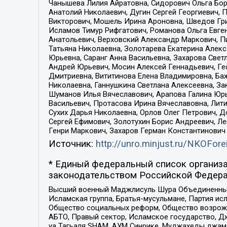
Чанышева Лилия Айратовна, Сидорович Ольга Бори
Анатолий Николаевич, Дугин Сергей Георгиевич, 
Викторович, Мошель Ирина Ароновна, Шведов Гри
Исламов Тимур Рифгатович, Романова Ольга Евге
Анатольевич, Верховский Александр Маркович, П
Татьяна Николаевна, Золотарева Екатерина Алек
Юрьевна, Саранг Анна Васильевна, Захарова Свет
Андрей Юрьевич, Мосин Алексей Геннадьевич, Ге
Дмитриевна, Вититинова Елена Владимировна, Ба
Николаевна, Ганнушкина Светлана Алексеевна, За
Шуманов Илья Вячеславович, Арапова Галина Юрь
Васильевич, Протасова Ирина Вячеславовна, Лит
Сухих Дарья Николаевна, Орлов Олег Петрович, 
Сергей Ефимович, Золотухин Борис Андреевич, Л
Генри Маркович, Захаров Герман Константинович
Источник:
http://unro.minjust.ru/NKOFore
* Единый федеральный список организа
законодательством Российской Федера
Высший военный Маджлисуль Шура Объединенных с
Исламская группа, Братья-мусульмане, Партия ис
Общество социальных реформ, Общество возрожд
АБТО, Правый сектор, Исламское государство, Д
уа Тагьаля SHAM, АУМ Синрике, Муджахеды джама