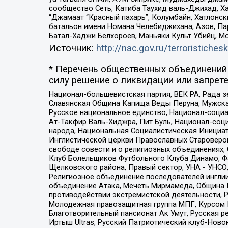
сообщество Сеть, Катиба Таухид валь-Джихад, Хай
“Джамаат “Красный пахарь”, Колумбайн, Хатлонск
батальон имени Номана Челебиджихана, Азов, Па
Батал-Хаджи Белхороев, Маньяки Культ Убийц, М
Источник:
http://nac.gov.ru/terroristichesk
* Перечень общественных объединений 
силу решение о ликвидации или запрете
Национал-большевистская партия, ВЕК РА, Рада 
Славянская Община Капища Веды Перуна, Мужская
Русское национальное единство, Национал-социа
Ат-Такфир Валь-Хиджра, Пит Буль, Национал-соц
народа, Национальная Социалистическая Инициат
Инглистической церкви Православных Староверов
свободе совести и о религиозных объединениях,
Клуб Болельщиков Футбольного Клуба Динамо, Фа
Щелковского района, Правый сектор, УНА - УНСО, У
Религиозное объединение последователей инглии
объединение Атака, Мечеть Мирмамеда, Община К
противодействии экстремистской деятельности, 
Молодежная правозащитная группа МПГ, Курсом П
Благотворительный пансионат Ак Умут, Русская ре
Иртыш Ultras, Русский Патриотический клуб-Нов