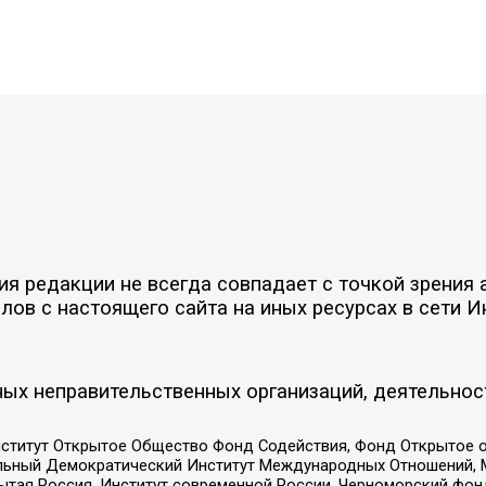
 редакции не всегда совпадает с точкой зрения а
ов с настоящего сайта на иных ресурсах в сети И
ых неправительственных организаций, деятельнос
ститут Открытое Общество Фонд Содействия, Фонд Открытое 
альный Демократический Институт Международных Отношений,
тая Россия, Институт современной России, Черноморский фонд