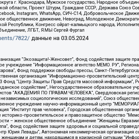
округа г. Краснодара, Мужское государство, Народное объедин
ой области, Проект Штурм, Граждане СССР, Держава Союз Сов
Facebook, Instagram, WhatsApp, СИЧ-С14, Добровольческое Движ
ское общественное движение, Невоград, Молодежное Демократ
ой Республики, Конгресс ойрат-калмыцкого народа, Исполнит
бъединение, ЛГБТ, Я.МЫ Сергей Фургал
uments/7822/
данные на
03.05.2024
Общество с ограниченной ответственностью "Радио Свободная Европа/Радио Свобода", Чешское информационное агентство "MEDIUM-ORIENT", Красноярская региональная общественная организация "Мы против СПИДа", Камалягин Денис Николаевич, Маркелов Сергей Евгеньевич, Пономарев Лев Александрович, Савицкая Людмила Алексеевна, Автономная некоммерческая организация "Центр по работе с проблемой насилия "НАСИЛИЮ.НЕТ", Межрегиональный профессиональный союз работников здравоохранения "Альянс врачей", Юридическое лицо, зарегистрированное в Латвийской Республике, SIA "Medusa Project" (регистрационный номер 40103797863, дата регистрации 10.06.2014), Некоммерческая организация "Фонд по борьбе с коррупцией", Автономная некоммерческая организация "Институт права и публичной политики", Баданин Роман Сергеевич, Гликин Максим Александрович, Железнова Мария Михайловна, Лукьянова Юлия Сергеевна, Маетная Елизавета Витальевна, Маняхин Петр Борисович, Чуракова Ольга Владимировна, Ярош Юлия Петровна, Юридическое лицо "The Insider SIA", зарегистрированное в Риге, Латвийская Республика (дата регистрации 26.06.2015), являющееся администратором доменного имени интернет-издания "The Insider SIA", https://theins.ru, Постернак Алексей Евгеньевич, Рубин Михаил Аркадьевич, Анин Роман Александрович, Юридическое лицо Istories fonds, зарегистрированное в Латвийской Республике (регистрационный номер 50008295751, дата регистрации 24.02.2020), Великовский Дмитрий Александрович, Долинина Ирина Николаевна, Мароховская Алеся Алексеевна, Шлейнов Роман Юрьевич, Шмагун Олеся Валентиновна, Общество с ограниченной ответственностью "Альтаир 2021", Общество с ограниченной ответственностью "Вега 2021", Общество с ограниченной ответственностью "Главный редактор 2021", Общество с ограниченной ответственностью "Ромашки монолит", Важенков Артем Валерьевич, Ивановская областная общественная организация "Центр гендерных исследований", Гурман Юрий Альбертович, Медиапроект "ОВД-Инфо", Егоров Владимир Владимирович, Жилинский Владимир Александрович, Общество с ограниченной ответственностью "ЗП", Иванова София Юрьевна, Карезина Инна Павловна, Кильтау Екатерина Викторовна, Петров Алексей Викторович, Пискунов Сергей Евгеньевич, Смирнов Сергей Сергеевич, Тихонов Михаил Сергеевич, Общество с ограниченной ответственностью "ЖУРНАЛИСТ-ИНОСТРАННЫЙ АГЕНТ", Арапова Галина Юрьевна, Вольтская Татьяна Анатольевна, Американская компания "Mason G.E.S. Anonymous Foundation" (США), являющаяся владельцем интернет-издания https://mnews.world/, Компания "Stichting Bellingcat", зарегистрированная в Нидерландах (дата регистрации 11.07.2018), Захаров Андрей Вячеславович, Клепиковская Екатерина Дмитриевна, Общество с ограниченной ответственностью "МЕМО", Перл Роман Александрович, Симонов Евгений Алексеевич, Соловьева Елена Анатольевна, Сотников Даниил Владимирович, Сурначева Елизавета Дмитриевна, Автономная некоммерческая организация по защите прав человека и информированию населения "Якутия – Наше Мнение", Общество с ограниченной ответственностью "Москоу диджитал медиа", с 26.01.2023 Общество с ограниченной ответственностью "Чайка Белые сады", Ветошкина Валерия Валерьевна, Заговора Максим Александрович, Межрегиональное общественное движение "Российская ЛГБТ - сеть", Оленичев Максим Владимирович, Павлов Иван Юрьевич, Скворцова Елена Сергеевна, Общество с ограниченной ответственностью "Как бы инагент", Кочетков Игорь Викторович, Общество с ограниченной ответственностью "Честные выборы", Еланчик Олег Александрович, Общество с ограниченной ответственностью "Нобелевский призыв", Гималова Регина Эмилевна, Григорьев Андрей Валерьевич, Григорьева Алина Александровна, Ассоциация по содействию защите прав призывников, альтернативнослужащих и военнослужащих "Правозащитная группа "Гражданин.Армия.Право", Хисамова Регина Фаритовна, Автономная некоммерческая организация по реализа