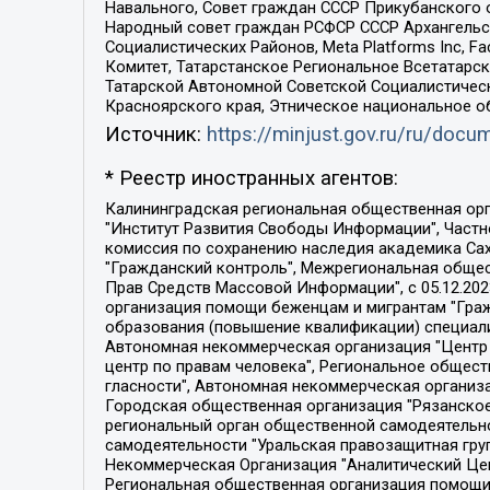
Навального, Совет граждан СССР Прикубанского 
Народный совет граждан РСФСР СССР Архангельск
Социалистических Районов, Meta Platforms Inc, 
Комитет, Татарстанское Региональное Всетатар
Татарской Автономной Советской Социалистическ
Красноярского края, Этническое национальное о
Источник:
https://minjust.gov.ru/ru/doc
* Реестр иностранных агентов:
Калининградская региональная общественная организация "Экозащита!-Женсовет", Фонд содействия защите прав и свобод граждан "Общественный вердикт", Фонд "Институт Развития Свободы Информации", Частное учреждение "Информационное агентство МЕМО. РУ", Региональная общественная организация "Общественная комиссия по сохранению наследия академика Сахарова", Фонд поддержки свободы прессы, Санкт-Петербургская общественная правозащитная организация "Гражданский контроль", Межрегиональная общественная организация "Информационно-просветительский центр "Мемориал", Региональный Фонд "Центр Защиты Прав Средств Массовой Информации", с 05.12.2023 Фонд "Центр Защиты Прав Средств массовой информации", Региональная общественная благотворительная организация помощи беженцам и мигрантам "Гражданское содействие", Негосударственное образовательное учреждение дополнительного профессионального образования (повышение квалификации) специалистов "АКАДЕМИЯ ПО ПРАВАМ ЧЕЛОВЕКА", Свердловская региональная общественная организация "Сутяжник", Автономная некоммерческая организация "Центр независимых социологических исследований", Союз общественных объединений "Российский исследовательский центр по правам человека", Региональное общественное учреждение научно-информационный центр "МЕМОРИАЛ", Некоммерческая организация "Фонд защиты гласности", Автономная некоммерческая организация "Институт прав человека", Городская общественная организация "Екатеринбургское общество "МЕМОРИАЛ", Городская общественная организация "Рязанское историко-просветительское и правозащитное общество "Мемориал" (Рязанский Мемориал), Челябинский региональный орган общественной самодеятельности – женское общественное объединение "Женщины Евразии", Челябинский региональный орган общественной самодеятельности "Уральская правозащитная группа", Фонд содействия защите здоровья и социальной справедливости имени Андрея Рылькова, Автономная Некоммерческая Организация "Аналитический Центр Юрия Левады", Автономная некоммерческая организация социальной поддержки населения "Проект Апрель", Региональная общественная организация помощи женщинам и детям, находящимся в кризисной ситуации "Информационно-методический центр "Анна", Фонд содействия развитию массовых коммуникаций и правовому просвещению "Так-так-Так", Фонд содействия устойчивому развитию "Серебряная тайга", Свердловский региональный общественный фонд социальных проектов "Новое время", "Idel.Реалии", Кавказ.Реалии, Крым.Реалии, Телеканал Настоящее Время, Татаро-башкирская служба Радио Свобода (Azatliq Radiosi), Радио Свободная Европа/Радио Свобода (PCE/PC), "Сибирь.Реалии", "Фактограф", Благотворительный фонд помощи осужденным и их семьям, Автономная некоммерческая организация "Институт глобализации и социальных движений", Фонд "В защиту прав заключенных", Частное учреждение "Центр поддержки и содействия развитию средств массовой информации", Пензенский региональный общественный благотворительный фонд "Гражданский союз", "Север.Реалии", Некоммерческая организация Фонд "Правовая инициатива", 