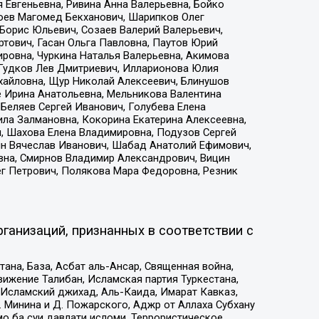
 Евгеньевна, Ривина Анна Валерьевна, Бойко
хоев Магомед Бекханович, Шарипков Олег
Борис Юльевич, Созаев Валерий Валерьевич,
тович, Гасан Ольга Павловна, Паутов Юрий
ровна, Чуркина Наталья Валерьевна, Акимова
 Гудков Лев Дмитриевич, Илларионова Юлия
ихайловна, Щур Николай Алексеевич, Блинушов
е Ирина Анатольевна, Мельникова Валентина
Беляев Сергей Иванович, Голубева Елена
ила Залмановна, Кокорина Екатерина Алексеевна,
, Шахова Елена Владимировна, Подузов Сергей
ин Вячеслав Иванович, Шабад Анатолий Ефимович,
вна, Смирнов Владимир Александрович, Вицин
ег Петрович, Полякова Мара Федоровна, Резник
ганизаций, признанных в соответствии с
на, База, Асбат аль-Ансар, Священная война,
ижение Талибан, Исламская партия Туркестана,
Исламский джихад, Аль-Каида, Имарат Кавказ,
 Минина и Д. Пожарского, Аджр от Аллаха Субхану
о ба суи давлати исломи, Террористическое