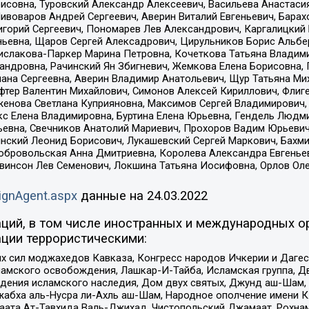
совна, Туровский Александр Алексеевич, Васильева Анастасия
Пивоваров Андрей Сергеевич, Аверин Виталий Евгеньевич, Бара
горий Сергеевич, Пономарев Лев Александрович, Каргалицкий 
ньевна, Щаров Сергей Алексадрович, Цирульников Борис Альбер
ислакова-Паркер Марина Петровна, Кочеткова Татьяна Владими
сандровна, Рачинский Ян Збигневич, Жемкова Елена Борисовна,
лана Сергеевна, Аверин Владимир Анатольевич, Щур Татьяна М
фтер Валентин Михайлович, Симонов Алексей Кириллович, Флиг
женова Светлана Куприяновна, Максимов Сергей Владимирович, 
кс Елена Владимировна, Буртина Елена Юрьевна, Гендель Людм
евна, Свечников Анатолий Мариевич, Прохоров Вадим Юрьевич
инский Леонид Борисович, Лукашевский Сергей Маркович, Бахм
Добровольская Анна Дмитриевна, Королева Александра Евгенье
евинсон Лев Семенович, Локшина Татьяна Иосифовна, Орлов Ол
ignAgent.aspx
данные на
24.03.2022
ций, в том числе иностранных и международных ор
ции террористическими:
ил моджахедов Кавказа, Конгресс народов Ичкерии и Дагеста
ламского освобождения, Лашкар-И-Тайба, Исламская группа, Дв
ения исламского наследия, Дом двух святых, Джунд аш-Шам, 
жабха аль-Нусра ли-Ахль аш-Шам, Народное ополчение имени К.
ата Ат-Тавхида Валь-Джихад, Чистопольский Джамаат, Рохнам