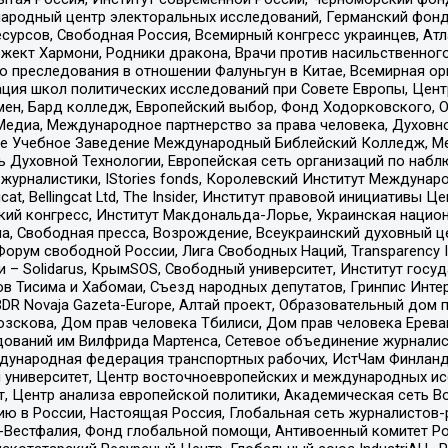
родный центр электоральных исследований, Германский фонд
рсов, Свободная Россия, Всемирный конгресс украинцев, Атла
ект Хармони, Родники дракона, Врачи против насильственного
ию преследования в отношении Фалуньгун в Китае, Всемирная о
ация школ политических исследований при Совете Европы, Цен
мен, Бард колледж, Европейский выбор, Фонд Ходорковского,
едиа, Международное партнерство за права человека, Духовно
ое Учебное Заведение Международный Библейский Колледж, М
ь Духовной Технологии, Европейская сеть организаций по наб
урналистики, IStories fonds, Королевский Институт Между
gcat, Bellingcat Ltd, The Insider, Институт правовой инициатив
инский конгресс, Институт Макдональда-Лорье, Украинская нац
, Свободная пресса, Возрождение, Всеукраинский духовный цен
орум свободной России, Лига Свободных Наций, Transparеncy I
– Solidarus, КрымSOS, Свободный университет, Институт госу
в Тисима и Хабомаи, Съезд народных депутатов, Гринпис Инте
DR Novaja Gazeta-Europe, Алтай проект, Образовательный дом 
зскова, Дом прав человека Тбилиси, Дом прав человека Ерева
едований им Вилфрида Мартенса, Сетевое объединение журнали
Международная федерация транспортных рабочих, ИстЧам Финлан
й университет, Центр восточноевропейских и международных и
, Центр анализа европейской политики, Академическая сеть Во
ю в России, Настоящая Россия, Глобальная сеть журналистов
естфалия, Фонд глобальной помощи, Антивоенный комитет России,