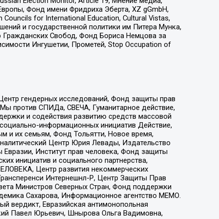
an Election Monitor, Article 19, Мнение медиа,
Европы, Фонд имени Фридриха Эберта, XZ gGmbH,
ls for International Education, Cultural Vistas,
ошений и государственной политики им Питера Мунка,
 Гражданских Свобод, Фонд Бориса Немцова за
имости Ингушетии, Прометей, Stop Occupation of
 Центр гендерных исследований, Фонд защиты прав
 Мы против СПИДа, СВЕЧА, Гуманитарное действие,
ддержки и содействия развитию средств массовой
р социально-информационных инициатив Действие,
 и их семьям, Фонд Тольятти, Новое время,
, Аналитический Центр Юрия Левады, Издательство
 Евразии, Институт прав человека, Фонд защиты
ких инициатив и социального партнерства,
ЕЛОВЕКА, Центр развития некоммерческих
 Трансперенси Интернешнл-Р, Центр Защиты Прав
овета Министров Северных Стран, Фонд поддержки
адемика Сахарова, Информационное агентство МЕМО.
ый вердикт, Евразийская антимонопольная
кий Павел Юрьевич, Шнырова Ольга Вадимовна,