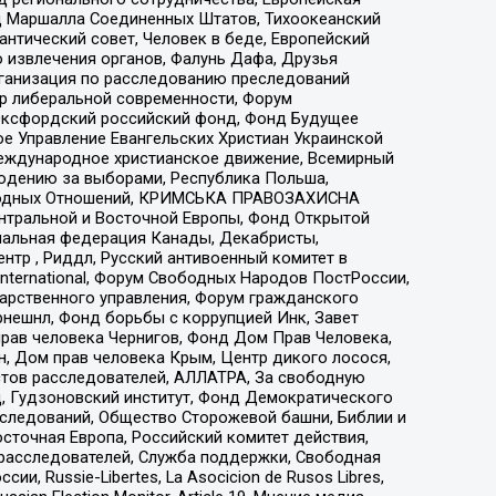
 Маршалла Соединенных Штатов, Тихоокеанский
нтический совет, Человек в беде, Европейский
 извлечения органов, Фалунь Дафа, Друзья
рганизация по расследованию преследований
тр либеральной современности, Форум
 Оксфордский российский фонд, Фонд Будущее
е Управление Евангельских Христиан Украинской
еждународное христианское движение, Всемирный
людению за выборами, Республика Польша,
народных Отношений, КРИМСЬКА ПРАВОЗАХИСНА
ы Центральной и Восточной Европы, Фонд Открытой
иональная федерация Канады, Декабристы,
тр , Риддл, Русский антивоенный комитет в
nternational, Форум Свободных Народов ПостРоссии,
дарственного управления, Форум гражданского
рнешнл, Фонд борьбы с коррупцией Инк, Завет
прав человека Чернигов, Фонд Дом Прав Человека,
н, Дом прав человека Крым, Центр дикого лосося,
стов расследователей, АЛЛАТРА, За свободную
д, Гудзоновский институт, Фонд Демократического
сследований, Общество Сторожевой башни, Библии и
сточная Европа, Российский комитет действия,
-расследователей, Служба поддержки, Свободная
 Russie-Libertes, La Asocicion de Rusos Libres,