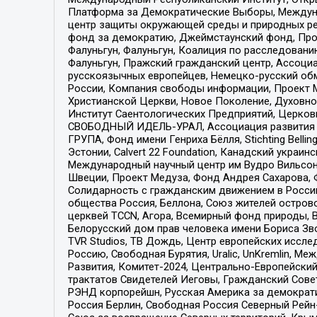
Платформа за Демократические Выборы, Междуна
центр защиты окружающей среды и природных ресу
фонд за демократию, Джеймстаунский фонд, Прож
Фалуньгун, Фалуньгун, Коалиция по расследован
Фалуньгун, Пражский гражданский центр, Ассоци
русскоязычных европейцев, Немецко-русский об
России, Компания свободы информации, Проект М
Христианской Церкви, Новое Поколение, Духовн
Институт Саентологических Предприятий, Церков
СВОБОДНЫЙ ИДЕЛЬ-УРАЛ, Ассоциация развития ж
ГРУПА, Фонд имени Генриха Бёлля, Stichting Bellin
Эстонии, Calvert 22 Foundation, Канадский укра
Международный научный центр им Вудро Вильсона
Швеции, Проект Медуза, Фонд Андрея Сахарова, Ф
Солидарность с гражданским движением в России 
общества Россия, Беллона, Союз жителей острово
церквей TCCN, Агора, Всемирный фонд природы, B
Белорусский дом прав человека имени Бориса Зво
TVR Studios, ТВ Дождь, Центр европейских иссл
Россию, Свободная Бурятия, Uralic, UnKremlin, 
Развития, Комитет-2024, Центрально-Европейски
трактатов Свидетелей Иеговы, Гражданский Совет
РЭНД корпорейшн, Русская Америка за демократи
Россия Берлин, Свободная Россия Северный Рейн-В