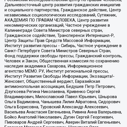
Дальневосточный центр развития гражданских инициатив
и социального партнерства, Гражданское действие, Центр
независимых социологических исследований, Сутяжник,
АКАДЕМИЯ ПО ПРАВАМ ЧЕЛОВЕКА, Центр развития
некоммерческих организаций, Частное учреждение в
Калининграде Совета Министров северных стран,
Гражданское содействие, Трансперенси Интернешнл-Р,
Центр Защиты Прав Средств Массовой Информации,
Институт развития прессы - Сибирь, Частное учреждение в
Санкт-Петербурге Совета Министров Северных Стран,
Фонд поддержки свободы прессы, Гражданский контроль,
Человек и Закон, Общественная комиссия по сохранению
наследия академика Сахарова, Информационное
агентство МЕМО. РУ, Институт региональной прессы,
Институт Развития Свободы Информации, Экозащита!-
Женсовет, Общественный вердикт, Евразийская
антимонопольная ассоциация, Бедушев Петр Петрович,
Дзугкоева Регина Николаевна, Кривенко Сергей
Владимирович, Милославский Павел Юрьевич, Шнырова
Ольга Вадимовна, Чанышева Лилия Айратовна, Сидорович
Ольга Борисовна, Туровский Александр Алексеевич,
Васильева Анастасия Евгеньевна, Ривина Анна Валерьевна,
Бойко Анатолий Николаевич, Дугин Сергей Георгиевич,
Пивоваров Андрей Сергеевич, Аверин Виталий Евгеньевич,