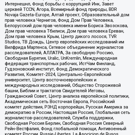
Интернешнл, Фонд борьбы с коррупцией Инк, Завет
церквей TCCN, Агора, Всемирный фонд природы, BDR
Novaja Gazeta-Europe, Алтай проект, Образовательный дом
прав человека Чернигов, Фонд Дом Прав Человека,
Белорусский дом прав человека имени Бориса Звозскова,
Дом прав человека Тбилиси, Дом прав человека Ереван,
Дом прав человека Крым, Центр дикого лосося, TVR
Studios, ТВ Дождь, Центр европейских исследований им
Вилфрида Мартенса, Сетевое объединение журналистов
расследователей, АЛЛАТРА, За свободную Россию,
Свободная Бурятия, Uralic, UnKremlin, Международная
федерация транспортных рабочих, ИстЧам Финланд,
Гудзоновский институт, Фонд Демократического
Развития, Комитет-2024, Центрально-Европейский
университет, Центр восточноевропейских и
международных исследований, Общество Сторожевой
башни, Библии и трактатов Свидетелей Иеговы,
Гражданский Совет, Центр анализа европейской политики,
Академическая сеть Восточная Европа, Российский
комитет действия, РЭНД корпорейшн, Русская Америка за
демократию в России, Настоящая Россия, Глобальная сеть
журналистов-расследователей, Служба поддержки,
Свободная Россия Берлин, Свободная Россия Северный
Рейн-Вестфалия, Фонд глобальной помощи, Антивоенный
комитет России, Russie-Libertes, La Asocicion de Rusos