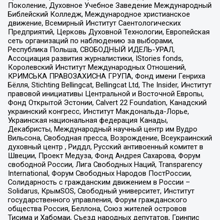
Поколение, Духовное Учебное Заведение Международный
Библейский Колледж, Международное христианское
движение, Всемирный Институт Саентологических
Предприятий, Церковь Духовной Технологии, Европейская
сеть организаций по наблюдению за выборами,
Республика Польша, СВОБОДНЫЙ ИДЕЛЬ-УРАЛ,
Ассоциация развития журналистики, IStories fonds,
Королевский Институт Международных Отношений,
КРИМСЬКА ПРАВОЗАХИСНА ГРУПА, Фонд имени Генриха
Бёлля, Stichting Bellingcat, Bellingcat Ltd, The Insider, Институт
правовой инициативы Центральной и Восточной Европы,
Фонд Открытой Эстонии, Calvert 22 Foundation, Канадский
украинский конгресс, Институт Макдональда-Лорье,
Украинская национальная федерация Канады,
Декабристы, Международный научный центр им Вудро
Вильсона, Свободная пресса, Возрождение, Всеукраинский
духовный центр , Риддл, Русский антивоенный комитет в
Швеции, Проект Медуза, Фонд Андрея Сахарова, Форум
свободной России, Лига Свободных Наций, Transparеncy
International, Форум Свободных Народов ПостРоссии,
Солидарность с гражданским движением в России –
Solidarus, КрымSOS, Свободный университет, Институт
государственного управления, Форум гражданского
общества Россия, Беллона, Союз жителей островов
Тисима и Хабомаи, Съезд народных депутатов, Гринпис