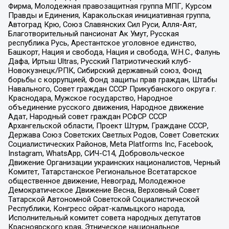
Фирма, Молодежная правозащитная группа МПГ, Курсом
Правды и Единения, Каракольская инициативная группа,
Автоград Крю, Союз Славянских Сил Руси, Алля-Аят,
Благотворительный пансионат Ак Умут, Русская
республика Русь, Арестантское уголовное единство,
Башкорт, Нация и свобода, Нация и свобода, W.H.С., Фалунь
Дафа, Иртыш Ultras, Русский Патриотический клуб-
Новокузнецк/РПК, Сибирский державный союз, Фонд
борьбы с коррупцией, Фонд защиты прав граждан, Штабы
Навального, Совет граждан СССР Прикубанского округа г.
Краснодара, Мужское государство, Народное
объединение русского движения, Народное движение
Адат, Народный совет граждан РСФСР СССР
Архангельской области, Проект Штурм, Граждане СССР,
Держава Союз Советских Светлых Родов, Совет Советских
Социалистических Районов, Meta Platforms Inc, Facebook,
Instagram, WhatsApp, СИЧ-С14, Добровольческое
Движение Организации украинских националистов, Черный
Комитет, Татарстанское Региональное Всетатарское
общественное движение, Невоград, Молодежное
Демократическое Движение Весна, Верховный Совет
Татарской Автономной Советской Социалистической
Республики, Конгресс ойрат-калмыцкого народа,
Исполнительный комитет совета народных депутатов
Красноярского края, Этническое национальное