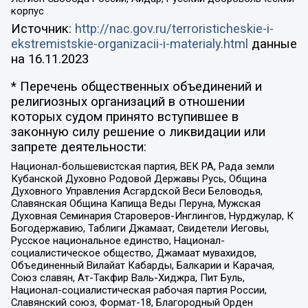
корпус
Источник:
http://nac.gov.ru/terroristicheskie-i-
ekstremistskie-organizacii-i-materialy.html
данные
на
16.11.2023
* Перечень общественных объединений и
религиозных организаций в отношении
которых судом принято вступившее в
законную силу решение о ликвидации или
запрете деятельности:
Национал-большевистская партия, ВЕК РА, Рада земли
Кубанской Духовно Родовой Державы Русь, Община
Духовного Управления Асгардской Веси Беловодья,
Славянская Община Капища Веды Перуна, Мужская
Духовная Семинария Староверов-Инглингов, Нурджулар, К
Богодержавию, Таблиги Джамаат, Свидетели Иеговы,
Русское национальное единство, Национал-
социалистическое общество, Джамаат мувахидов,
Объединенный Вилайат Кабарды, Балкарии и Карачая,
Союз славян, Ат-Такфир Валь-Хиджра, Пит Буль,
Национал-социалистическая рабочая партия России,
Славянский союз, Формат-18, Благородный Орден