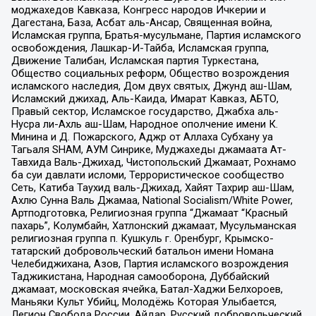
моджахедов Кавказа, Конгресс народов Ичкерии и
Дагестана, База, Асбат аль-Ансар, Священная война,
Исламская группа, Братья-мусульмане, Партия исламского
освобождения, Лашкар-И-Тайба, Исламская группа,
Движение Талибан, Исламская партия Туркестана,
Общество социальных реформ, Общество возрождения
исламского наследия, Дом двух святых, Джунд аш-Шам,
Исламский джихад, Аль-Каида, Имарат Кавказ, АБТО,
Правый сектор, Исламское государство, Джабха аль-
Нусра ли-Ахль аш-Шам, Народное ополчение имени К.
Минина и Д. Пожарского, Аджр от Аллаха Субхану уа
Тагьаля SHAM, АУМ Синрике, Муджахеды джамаата Ат-
Тавхида Валь-Джихад, Чистопольский Джамаат, Рохнамо
ба суи давлати исломи, Террористическое сообщество
Сеть, Катиба Таухид валь-Джихад, Хайят Тахрир аш-Шам,
Ахлю Сунна Валь Джамаа, National Socialism/White Power,
Артподготовка, Религиозная группа “Джамаат “Красный
пахарь”, Колумбайн, Хатлонский джамаат, Мусульманская
религиозная группа п. Кушкуль г. Оренбург, Крымско-
татарский добровольческий батальон имени Номана
Челебиджихана, Азов, Партия исламского возрождения
Таджикистана, Народная самооборона, Дуббайский
джамаат, московская ячейка, Батал-Хаджи Белхороев,
Маньяки Культ Убийц, Молодёжь Которая Улыбается,
Легион Свобода России, Айдар, Русский добровольческий