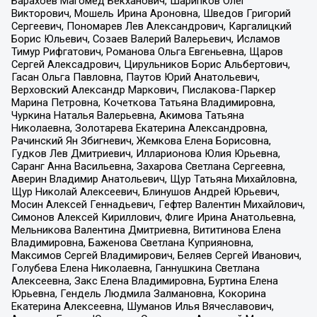
Барахоев Магомед Бекханович, Шарипков Олег
Викторович, Мошель Ирина Ароновна, Шведов Григорий
Сергеевич, Пономарев Лев Александрович, Каргалицкий
Борис Юльевич, Созаев Валерий Валерьевич, Исламов
Тимур Рифгатович, Романова Ольга Евгеньевна, Щаров
Сергей Алексадрович, Цирульников Борис Альбертович,
Гасан Ольга Павловна, Паутов Юрий Анатольевич,
Верховский Александр Маркович, Пислакова-Паркер
Марина Петровна, Кочеткова Татьяна Владимировна,
Чуркина Наталья Валерьевна, Акимова Татьяна
Николаевна, Золотарева Екатерина Александровна,
Рачинский Ян Збигневич, Жемкова Елена Борисовна,
Гудков Лев Дмитриевич, Илларионова Юлия Юрьевна,
Саранг Анна Васильевна, Захарова Светлана Сергеевна,
Аверин Владимир Анатольевич, Щур Татьяна Михайловна,
Щур Николай Алексеевич, Блинушов Андрей Юрьевич,
Мосин Алексей Геннадьевич, Гефтер Валентин Михайлович,
Симонов Алексей Кириллович, Флиге Ирина Анатольевна,
Мельникова Валентина Дмитриевна, Вититинова Елена
Владимировна, Баженова Светлана Куприяновна,
Максимов Сергей Владимирович, Беляев Сергей Иванович,
Голубева Елена Николаевна, Ганнушкина Светлана
Алексеевна, Закс Елена Владимировна, Буртина Елена
Юрьевна, Гендель Людмила Залмановна, Кокорина
Екатерина Алексеевна, Шуманов Илья Вячеславович,