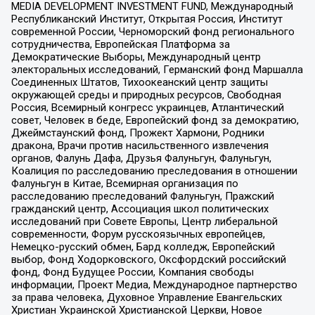
MEDIA DEVELOPMENT INVESTMENT FUND, Международный
Республиканский Институт, Открытая Россия, Институт
современной России, Черноморский фонд регионального
сотрудничества, Европейская Платформа за
Демократические Выборы, Международный центр
электоральных исследований, Германский фонд Маршалла
Соединенных Штатов, Тихоокеанский центр защиты
окружающей среды и природных ресурсов, Свободная
Россия, Всемирный конгресс украинцев, Атлантический
совет, Человек в беде, Европейский фонд за демократию,
Джеймстаунский фонд, Прожект Хармони, Родники
дракона, Врачи против насильственного извлечения
органов, Фалунь Дафа, Друзья Фалуньгун, Фалуньгун,
Коалиция по расследованию преследования в отношении
Фалуньгун в Китае, Всемирная организация по
расследованию преследований Фалуньгун, Пражский
гражданский центр, Ассоциация школ политических
исследований при Совете Европы, Центр либеральной
современности, Форум русскоязычных европейцев,
Немецко-русский обмен, Бард колледж, Европейский
выбор, Фонд Ходорковского, Оксфордский российский
фонд, Фонд Будущее России, Компания свободы
информации, Проект Медиа, Международное партнерство
за права человека, Духовное Управление Евангельских
Христиан Украинской Христианской Церкви, Новое