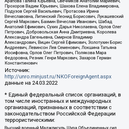
Арапова Галина Юрьевна, Свечников Анатолий Мариевич,
Прохоров Вадим Юрьевич, Шахова Елена Владимировна,
Подузов Сергей Васильевич, Протасова Ирина
Вячеславовна, Литинский Леонид Борисович, Лукашевский
Сергей Маркович, Бахмин Вячеслав Иванович, Шабад
Анатолий Ефимович, Сухих Дарья Николаевна, Орлов Олег
Петрович, Добровольская Анна Дмитриевна, Королева
Александра Евгеньевна, Смирнов Владимир
Александрович, Вицин Сергей Ефимович, Золотухин Борис
Андреевич, Левинсон Лев Семенович, Локшина Татьяна
Иосифовна, Орлов Олег Петрович, Полякова Мара
Федоровна, Резник Генри Маркович, Захаров Герман
Константинович
Источник:
http://unro.minjust.ru/NKOForeignAgent.aspx
данные на
24.03.2022
* Единый федеральный список организаций, в
том числе иностранных и международных
организаций, признанных в соответствии с
законодательством Российской Федерации
террористическими:
Высший военный Маджлисуль Шура Объединенных сил