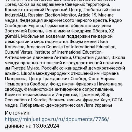
Libres, Союз за возвращение Северных территорий,
Крымскотатарский Ресурсный Центр, Глобальный союз
IndustriALL, Russian Election Monitor, Article 19, Мнение
медиа, Федерация анархического черного креста, Радио
Свободная Европа, Германское общество изучения
Восточной Европы, Фонд имени Фридриха Эберта, XZ
gGmbH, Мобильная академия поддержки гендерной
демократии и миротворчества, Форум имени Льва
Копелева, American Councils for International Education,
Cultural Vistas, Institute of International Education,
Антивоенное движение Антальи, Открытый диалог, Школа
международных отношений и государственной политики
им Питера Мунка, Российско-канадский демократический
альянс, Школа международных отношений им Нормана
Патерсона, Центр Гражданских Свобод, Фонд Бориса
Немцова за Свободу, Фонд имени Фридриха Науманна за
свободу, Феминистское антивоенное сопротивление,
Комитет независимости Ингушетии, Прометей, Stop
Occupation of Karelia, Вернись живым, Фридом Хаус, СОТА
медиа, Либерально-демократическая Лига Украины
Источник:
https://minjust.gov.ru/ru/documents/7756/
данные на
13.05.2024