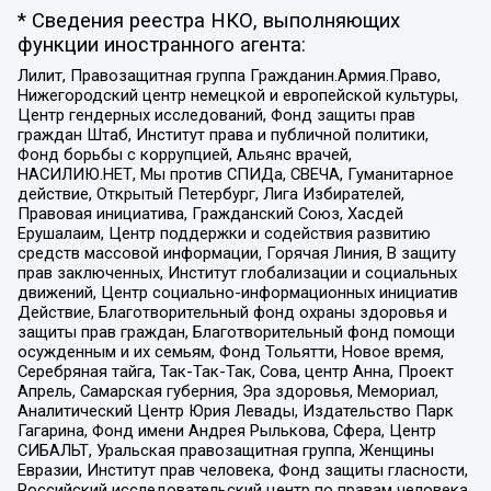
* Сведения реестра НКО, выполняющих
функции иностранного агента:
Лилит, Правозащитная группа Гражданин.Армия.Право,
Нижегородский центр немецкой и европейской культуры,
Центр гендерных исследований, Фонд защиты прав
граждан Штаб, Институт права и публичной политики,
Фонд борьбы с коррупцией, Альянс врачей,
НАСИЛИЮ.НЕТ, Мы против СПИДа, СВЕЧА, Гуманитарное
действие, Открытый Петербург, Лига Избирателей,
Правовая инициатива, Гражданский Союз, Хасдей
Ерушалаим, Центр поддержки и содействия развитию
средств массовой информации, Горячая Линия, В защиту
прав заключенных, Институт глобализации и социальных
движений, Центр социально-информационных инициатив
Действие, Благотворительный фонд охраны здоровья и
защиты прав граждан, Благотворительный фонд помощи
осужденным и их семьям, Фонд Тольятти, Новое время,
Серебряная тайга, Так-Так-Так, Сова, центр Анна, Проект
Апрель, Самарская губерния, Эра здоровья, Мемориал,
Аналитический Центр Юрия Левады, Издательство Парк
Гагарина, Фонд имени Андрея Рылькова, Сфера, Центр
СИБАЛЬТ, Уральская правозащитная группа, Женщины
Евразии, Институт прав человека, Фонд защиты гласности,
Российский исследовательский центр по правам человека,