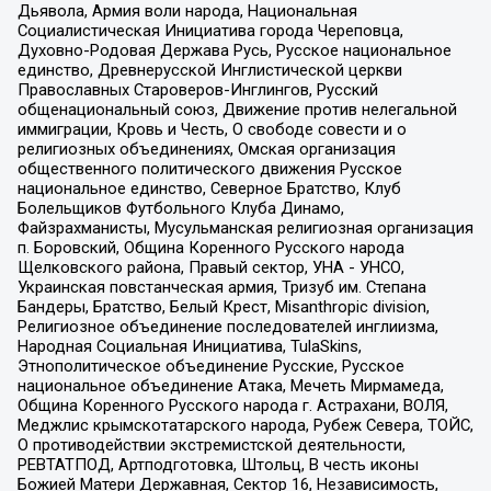
Дьявола, Армия воли народа, Национальная
Социалистическая Инициатива города Череповца,
Духовно-Родовая Держава Русь, Русское национальное
единство, Древнерусской Инглистической церкви
Православных Староверов-Инглингов, Русский
общенациональный союз, Движение против нелегальной
иммиграции, Кровь и Честь, О свободе совести и о
религиозных объединениях, Омская организация
общественного политического движения Русское
национальное единство, Северное Братство, Клуб
Болельщиков Футбольного Клуба Динамо,
Файзрахманисты, Мусульманская религиозная организация
п. Боровский, Община Коренного Русского народа
Щелковского района, Правый сектор, УНА - УНСО,
Украинская повстанческая армия, Тризуб им. Степана
Бандеры, Братство, Белый Крест, Misanthropic division,
Религиозное объединение последователей инглиизма,
Народная Социальная Инициатива, TulaSkins,
Этнополитическое объединение Русские, Русское
национальное объединение Атака, Мечеть Мирмамеда,
Община Коренного Русского народа г. Астрахани, ВОЛЯ,
Меджлис крымскотатарского народа, Рубеж Севера, ТОЙС,
О противодействии экстремистской деятельности,
РЕВТАТПОД, Артподготовка, Штольц, В честь иконы
Божией Матери Державная, Сектор 16, Независимость,