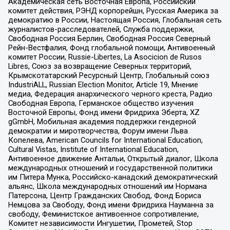
Академическая сеть Восточная Европа, Российский
комитет действия, РЭНД корпорейшн, Русская Америка за
демократию в России, Настоящая Россия, Глобальная сеть
журналистов-расследователей, Служба поддержки,
Свободная Россия Берлин, Свободная Россия Северный
Рейн-Вестфалия, Фонд глобальной помощи, Антивоенный
комитет России, Russie-Libertes, La Asocicion de Rusos
Libres, Союз за возвращение Северных территорий,
Крымскотатарский Ресурсный Центр, Глобальный союз
IndustriALL, Russian Election Monitor, Article 19, Мнение
медиа, Федерация анархического черного креста, Радио
Свободная Европа, Германское общество изучения
Восточной Европы, Фонд имени Фридриха Эберта, XZ
gGmbH, Мобильная академия поддержки гендерной
демократии и миротворчества, Форум имени Льва
Копелева, American Councils for International Education,
Cultural Vistas, Institute of International Education,
Антивоенное движение Антальи, Открытый диалог, Школа
международных отношений и государственной политики
им Питера Мунка, Российско-канадский демократический
альянс, Школа международных отношений им Нормана
Патерсона, Центр Гражданских Свобод, Фонд Бориса
Немцова за Свободу, Фонд имени Фридриха Науманна за
свободу, Феминистское антивоенное сопротивление,
Комитет независимости Ингушетии, Прометей, Stop