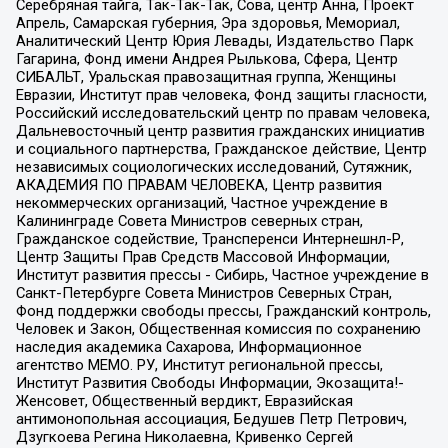
Серебряная тайга, Так-Так-Так, Сова, центр Анна, Проект
Апрель, Самарская губерния, Эра здоровья, Мемориал,
Аналитический Центр Юрия Левады, Издательство Парк
Гагарина, Фонд имени Андрея Рылькова, Сфера, Центр
СИБАЛЬТ, Уральская правозащитная группа, Женщины
Евразии, Институт прав человека, Фонд защиты гласности,
Российский исследовательский центр по правам человека,
Дальневосточный центр развития гражданских инициатив
и социального партнерства, Гражданское действие, Центр
независимых социологических исследований, Сутяжник,
АКАДЕМИЯ ПО ПРАВАМ ЧЕЛОВЕКА, Центр развития
некоммерческих организаций, Частное учреждение в
Калининграде Совета Министров северных стран,
Гражданское содействие, Трансперенси Интернешнл-Р,
Центр Защиты Прав Средств Массовой Информации,
Институт развития прессы - Сибирь, Частное учреждение в
Санкт-Петербурге Совета Министров Северных Стран,
Фонд поддержки свободы прессы, Гражданский контроль,
Человек и Закон, Общественная комиссия по сохранению
наследия академика Сахарова, Информационное
агентство МЕМО. РУ, Институт региональной прессы,
Институт Развития Свободы Информации, Экозащита!-
Женсовет, Общественный вердикт, Евразийская
антимонопольная ассоциация, Бедушев Петр Петрович,
Дзугкоева Регина Николаевна, Кривенко Сергей