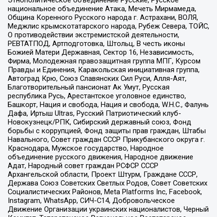
национальное объединение Атака, Мечеть Мирмамеда,
Община Коренного Русского народа г. Астрахани, ВОЛЯ,
Меджлис крымскотатарского народа, Рубеж Севера, ТОЙС,
О противодействии экстремистской деятельности,
РЕВТАТПОД, Артподготовка, Штольц, В честь иконы
Божией Матери Державная, Сектор 16, Независимость,
Фирма, Молодежная правозащитная группа МПГ, Курсом
Правды и Единения, Каракольская инициативная группа,
Автоград Крю, Союз Славянских Сил Руси, Алля-Аят,
Благотворительный пансионат Ак Умут, Русская
республика Русь, Арестантское уголовное единство,
Башкорт, Нация и свобода, Нация и свобода, W.H.С., Фалунь
Дафа, Иртыш Ultras, Русский Патриотический клуб-
Новокузнецк/РПК, Сибирский державный союз, Фонд
борьбы с коррупцией, Фонд защиты прав граждан, Штабы
Навального, Совет граждан СССР Прикубанского округа г.
Краснодара, Мужское государство, Народное
объединение русского движения, Народное движение
Адат, Народный совет граждан РСФСР СССР
Архангельской области, Проект Штурм, Граждане СССР,
Держава Союз Советских Светлых Родов, Совет Советских
Социалистических Районов, Meta Platforms Inc, Facebook,
Instagram, WhatsApp, СИЧ-С14, Добровольческое
Движение Организации украинских националистов, Черный