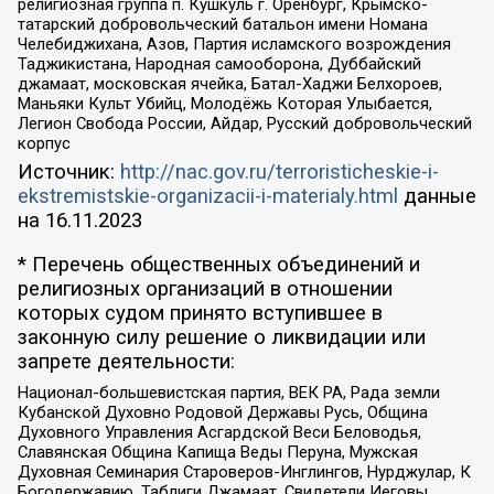
религиозная группа п. Кушкуль г. Оренбург, Крымско-
татарский добровольческий батальон имени Номана
Челебиджихана, Азов, Партия исламского возрождения
Таджикистана, Народная самооборона, Дуббайский
джамаат, московская ячейка, Батал-Хаджи Белхороев,
Маньяки Культ Убийц, Молодёжь Которая Улыбается,
Легион Свобода России, Айдар, Русский добровольческий
корпус
Источник:
http://nac.gov.ru/terroristicheskie-i-
ekstremistskie-organizacii-i-materialy.html
данные
на
16.11.2023
* Перечень общественных объединений и
религиозных организаций в отношении
которых судом принято вступившее в
законную силу решение о ликвидации или
запрете деятельности:
Национал-большевистская партия, ВЕК РА, Рада земли
Кубанской Духовно Родовой Державы Русь, Община
Духовного Управления Асгардской Веси Беловодья,
Славянская Община Капища Веды Перуна, Мужская
Духовная Семинария Староверов-Инглингов, Нурджулар, К
Богодержавию, Таблиги Джамаат, Свидетели Иеговы,