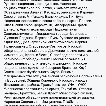
Русское национальное единство, Национал-
социалистическое общество, Джамаат мувахидов,
Объединенный Вилайат Кабарды, Балкарии и Карачая,
Союз славян, Ат-Такфир Валь-Хиджра, Пит Буль,
Национал-социалистическая рабочая партия России,
Славянский союз, Формат-18, Благородный Орден
Дьявола, Армия воли народа, Национальная
Социалистическая Инициатива города Череповца,
Духовно-Родовая Держава Русь, Русское национальное
единство, Древнерусской Инглистической церкви
Православных Староверов-Инглингов, Русский
общенациональный союз, Движение против нелегальной
иммиграции, Кровь и Честь, О свободе совести и о
религиозных объединениях, Омская организация
общественного политического движения Русское
национальное единство, Северное Братство, Клуб
Болельщиков Футбольного Клуба Динамо,
Файзрахманисты, Мусульманская религиозная организация
п. Боровский, Община Коренного Русского народа
Щелковского района, Правый сектор, УНА - УНСО,
Украинская повстанческая армия, Тризуб им. Степана
Бандеры, Братство, Белый Крест, Misanthropic division,
Религиозное объединение последователей инглиизма,
Народная Социальная Инициатива, TulaSkins,
Этнополитическое объединение Русские, Русское