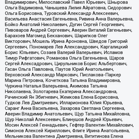
Владимирович, Милославский Павел Юрьевич, Шнырова
Ольга Вадимовна, Чанышева Лилия Айратовна, Сидорович
Ольга Борисовна, Туровский Александр Алексеевич,
Васильева Анастасия Евгеньевна, Ривина Анна Валерьевна,
Бойко Анатолий Николаевич, Дугин Сергей Георгиевич,
Пивоваров Андрей Сергеевич, Аверин Виталий Евгеньевич,
Барахоев Магомед Бекханович, Шарипков Олег
Викторович, Мошель Ирина Ароновна, Шведов Григорий
Сергеевич, Пономарев Лев Александрович, Каргалицкий
Борис Юльевич, Созаев Валерий Валерьевич, Исламов
Тимур Рифгатович, Романова Ольга Евгеньевна, Щаров
Сергей Алексадрович, Цирульников Борис Альбертович,
Гасан Ольга Павловна, Паутов Юрий Анатольевич,
Верховский Александр Маркович, Пислакова-Паркер
Марина Петровна, Кочеткова Татьяна Владимировна,
Чуркина Наталья Валерьевна, Акимова Татьяна
Николаевна, Золотарева Екатерина Александровна,
Рачинский Ян Збигневич, Жемкова Елена Борисовна,
Гудков Лев Дмитриевич, Илларионова Юлия Юрьевна,
Саранг Анна Васильевна, Захарова Светлана Сергеевна,
Аверин Владимир Анатольевич, Щур Татьяна Михайловна,
Щур Николай Алексеевич, Блинушов Андрей Юрьевич,
Мосин Алексей Геннадьевич, Гефтер Валентин Михайлович,
Симонов Алексей Кириллович, Флиге Ирина Анатольевна,
Мельникова Валентина Дмитриевна, Вититинова Елена