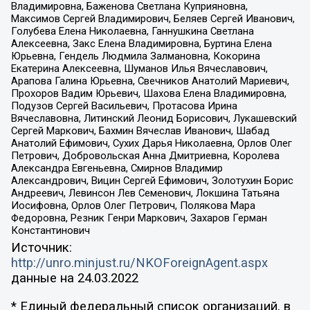
Владимировна, Баженова Светлана Куприяновна,
Максимов Сергей Владимирович, Беляев Сергей Иванович,
Голубева Елена Николаевна, Ганнушкина Светлана
Алексеевна, Закс Елена Владимировна, Буртина Елена
Юрьевна, Гендель Людмила Залмановна, Кокорина
Екатерина Алексеевна, Шуманов Илья Вячеславович,
Арапова Галина Юрьевна, Свечников Анатолий Мариевич,
Прохоров Вадим Юрьевич, Шахова Елена Владимировна,
Подузов Сергей Васильевич, Протасова Ирина
Вячеславовна, Литинский Леонид Борисович, Лукашевский
Сергей Маркович, Бахмин Вячеслав Иванович, Шабад
Анатолий Ефимович, Сухих Дарья Николаевна, Орлов Олег
Петрович, Добровольская Анна Дмитриевна, Королева
Александра Евгеньевна, Смирнов Владимир
Александрович, Вицин Сергей Ефимович, Золотухин Борис
Андреевич, Левинсон Лев Семенович, Локшина Татьяна
Иосифовна, Орлов Олег Петрович, Полякова Мара
Федоровна, Резник Генри Маркович, Захаров Герман
Константинович
Источник:
http://unro.minjust.ru/NKOForeignAgent.aspx
данные на
24.03.2022
* Единый федеральный список организаций, в