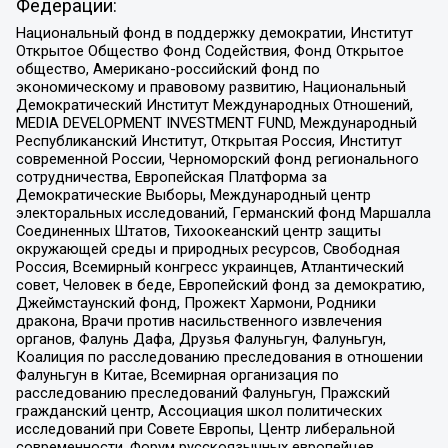
Федерации:
Национальный фонд в поддержку демократии, Институт
Открытое Общество Фонд Содействия, Фонд Открытое
общество, Американо-российский фонд по
экономическому и правовому развитию, Национальный
Демократический Институт Международных Отношений,
MEDIA DEVELOPMENT INVESTMENT FUND, Международный
Республиканский Институт, Открытая Россия, Институт
современной России, Черноморский фонд регионального
сотрудничества, Европейская Платформа за
Демократические Выборы, Международный центр
электоральных исследований, Германский фонд Маршалла
Соединенных Штатов, Тихоокеанский центр защиты
окружающей среды и природных ресурсов, Свободная
Россия, Всемирный конгресс украинцев, Атлантический
совет, Человек в беде, Европейский фонд за демократию,
Джеймстаунский фонд, Прожект Хармони, Родники
дракона, Врачи против насильственного извлечения
органов, Фалунь Дафа, Друзья Фалуньгун, Фалуньгун,
Коалиция по расследованию преследования в отношении
Фалуньгун в Китае, Всемирная организация по
расследованию преследований Фалуньгун, Пражский
гражданский центр, Ассоциация школ политических
исследований при Совете Европы, Центр либеральной
современности, Форум русскоязычных европейцев,