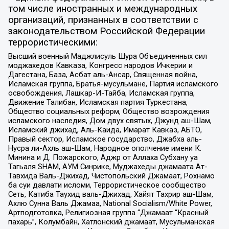
том числе иностранных и международных
организаций, признанных в соответствии с
законодательством Российской Федерации
террористическими:
Высший военный Маджлисуль Шура Объединенных сил
моджахедов Кавказа, Конгресс народов Ичкерии и
Дагестана, База, Асбат аль-Ансар, Священная война,
Исламская группа, Братья-мусульмане, Партия исламского
освобождения, Лашкар-И-Тайба, Исламская группа,
Движение Талибан, Исламская партия Туркестана,
Общество социальных реформ, Общество возрождения
исламского наследия, Дом двух святых, Джунд аш-Шам,
Исламский джихад, Аль-Каида, Имарат Кавказ, АБТО,
Правый сектор, Исламское государство, Джабха аль-
Нусра ли-Ахль аш-Шам, Народное ополчение имени К.
Минина и Д. Пожарского, Аджр от Аллаха Субхану уа
Тагьаля SHAM, АУМ Синрике, Муджахеды джамаата Ат-
Тавхида Валь-Джихад, Чистопольский Джамаат, Рохнамо
ба суи давлати исломи, Террористическое сообщество
Сеть, Катиба Таухид валь-Джихад, Хайят Тахрир аш-Шам,
Ахлю Сунна Валь Джамаа, National Socialism/White Power,
Артподготовка, Религиозная группа “Джамаат “Красный
пахарь”, Колумбайн, Хатлонский джамаат, Мусульманская