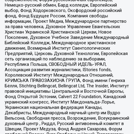
Немецко-русский обмен, Бард колледж, Европейский
выбор, Фонд Ходорковского, Оксфордский российский
фонд, Фонд Будущее России, Компания свободы
информации, Проект Медиа, Международное партнерство
за права человека, Духовное Управление Евангельских
Христиан Украинской Христианской Церкви, Новое
Поколение, Духовное Учебное Заведение Международный
Библейский Колледж, Международное христианское
движение, Всемирный Институт Саентологических
Предприятий, Церковь Духовной Технологии, Европейская
сеть организаций по наблюдению за выборами,
Республика Польша, СВОБОДНЫЙ ИДЕЛЬ-УРАЛ,
Ассоциация развития журналистики, IStories fonds,
Королевский Институт Международных Отношений,
КРИМСЬКА ПРАВОЗАХИСНА ГРУПА, Фонд имени Генриха
Бёлля, Stichting Bellingcat, Bellingcat Ltd, The Insider, Институт
правовой инициативы Центральной и Восточной Европы,
Фонд Открытой Эстонии, Calvert 22 Foundation, Канадский
украинский конгресс, Институт Макдональда-Лорье,
Украинская национальная федерация Канады,
Декабристы, Международный научный центр им Вудро
Вильсона, Свободная пресса, Возрождение, Всеукраинский
духовный центр , Риддл, Русский антивоенный комитет в
Швеции, Проект Медуза, Фонд Андрея Сахарова, Форум