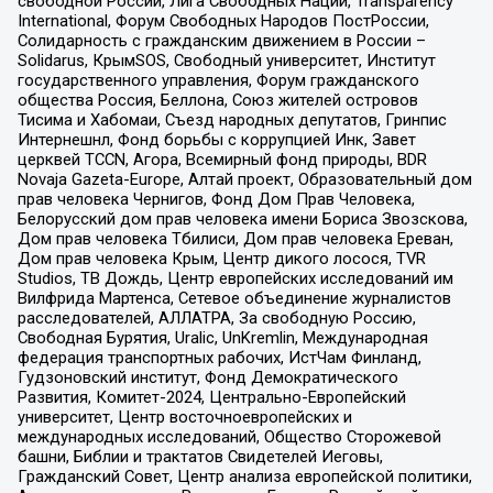
свободной России, Лига Свободных Наций, Transparеncy
International, Форум Свободных Народов ПостРоссии,
Солидарность с гражданским движением в России –
Solidarus, КрымSOS, Свободный университет, Институт
государственного управления, Форум гражданского
общества Россия, Беллона, Союз жителей островов
Тисима и Хабомаи, Съезд народных депутатов, Гринпис
Интернешнл, Фонд борьбы с коррупцией Инк, Завет
церквей TCCN, Агора, Всемирный фонд природы, BDR
Novaja Gazeta-Europe, Алтай проект, Образовательный дом
прав человека Чернигов, Фонд Дом Прав Человека,
Белорусский дом прав человека имени Бориса Звозскова,
Дом прав человека Тбилиси, Дом прав человека Ереван,
Дом прав человека Крым, Центр дикого лосося, TVR
Studios, ТВ Дождь, Центр европейских исследований им
Вилфрида Мартенса, Сетевое объединение журналистов
расследователей, АЛЛАТРА, За свободную Россию,
Свободная Бурятия, Uralic, UnKremlin, Международная
федерация транспортных рабочих, ИстЧам Финланд,
Гудзоновский институт, Фонд Демократического
Развития, Комитет-2024, Центрально-Европейский
университет, Центр восточноевропейских и
международных исследований, Общество Сторожевой
башни, Библии и трактатов Свидетелей Иеговы,
Гражданский Совет, Центр анализа европейской политики,