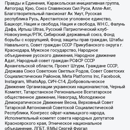
Правды и Единения, Каракольская инициативная группа,
Автоград Крю, Союз Славянских Сил Руси, Алля-Аят,
Благотворительный пансионат Ак Умут, Русская
республика Русь, Арестантское уголовное единство,
Башкорт, Нация и свобода, Нация и свобода, W.H.С., Фалунь
Дафа, Иртыш Ultras, Русский Патриотический клуб-
Новокузнецк/РПК, Сибирский державный союз, Фонд
борьбы с коррупцией, Фонд защиты прав граждан, Штабы
Навального, Совет граждан СССР Прикубанского округа г.
Краснодара, Мужское государство, Народное
объединение русского движения, Народное движение
Адат, Народный совет граждан РСФСР СССР
Архангельской области, Проект Штурм, Граждане СССР,
Держава Союз Советских Светлых Родов, Совет Советских
Социалистических Районов, Meta Platforms Inc, Facebook,
Instagram, WhatsApp, СИЧ-С14, Добровольческое
Движение Организации украинских националистов, Черный
Комитет, Татарстанское Региональное Всетатарское
общественное движение, Невоград, Молодежное
Демократическое Движение Весна, Верховный Совет
Татарской Автономной Советской Социалистической
Республики, Конгресс ойрат-калмыцкого народа,
Исполнительный комитет совета народных депутатов
Красноярского края, Этническое национальное
объединение, ЛГБТ, Я.МЫ Сергей Фургал