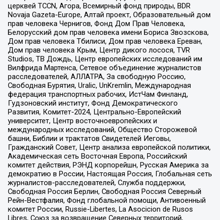
церквей TCCN, Агора, Всемирный фонд природы, BDR
Novaja Gazeta-Europe, Алтай проект, Образовательный дом
прав человека Чернигов, Фонд Дом Прав Человека,
Белорусский дом прав человека имени Бориса Звозскова,
Дом прав человека Тбилиси, Дом прав человека Ереван,
Дом прав человека Крым, Центр дикого лосося, TVR
Studios, ТВ Дождь, Центр европейских исследований им
Вилфрида Мартенса, Сетевое объединение журналистов
расследователей, АЛЛАТРА, За свободную Россию,
Свободная Бурятия, Uralic, UnKremlin, Международная
федерация транспортных рабочих, ИстЧам Финланд,
Гудзоновский институт, Фонд Демократического
Развития, Комитет-2024, Центрально-Европейский
университет, Центр восточноевропейских и
международных исследований, Общество Сторожевой
башни, Библии и трактатов Свидетелей Иеговы,
Гражданский Совет, Центр анализа европейской политики,
Академическая сеть Восточная Европа, Российский
комитет действия, РЭНД корпорейшн, Русская Америка за
демократию в России, Настоящая Россия, Глобальная сеть
журналистов-расследователей, Служба поддержки,
Свободная Россия Берлин, Свободная Россия Северный
Рейн-Вестфалия, Фонд глобальной помощи, Антивоенный
комитет России, Russie-Libertes, La Asocicion de Rusos
Libres, Союз за возвращение Северных территорий,