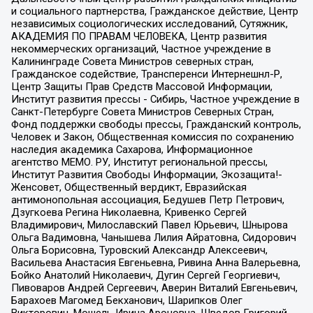
и социального партнерства, Гражданское действие, Центр
независимых социологических исследований, Сутяжник,
АКАДЕМИЯ ПО ПРАВАМ ЧЕЛОВЕКА, Центр развития
некоммерческих организаций, Частное учреждение в
Калининграде Совета Министров северных стран,
Гражданское содействие, Трансперенси Интернешнл-Р,
Центр Защиты Прав Средств Массовой Информации,
Институт развития прессы - Сибирь, Частное учреждение в
Санкт-Петербурге Совета Министров Северных Стран,
Фонд поддержки свободы прессы, Гражданский контроль,
Человек и Закон, Общественная комиссия по сохранению
наследия академика Сахарова, Информационное
агентство МЕМО. РУ, Институт региональной прессы,
Институт Развития Свободы Информации, Экозащита!-
Женсовет, Общественный вердикт, Евразийская
антимонопольная ассоциация, Бедушев Петр Петрович,
Дзугкоева Регина Николаевна, Кривенко Сергей
Владимирович, Милославский Павел Юрьевич, Шнырова
Ольга Вадимовна, Чанышева Лилия Айратовна, Сидорович
Ольга Борисовна, Туровский Александр Алексеевич,
Васильева Анастасия Евгеньевна, Ривина Анна Валерьевна,
Бойко Анатолий Николаевич, Дугин Сергей Георгиевич,
Пивоваров Андрей Сергеевич, Аверин Виталий Евгеньевич,
Барахоев Магомед Бекханович, Шарипков Олег
Викторович, Мошель Ирина Ароновна, Шведов Григорий