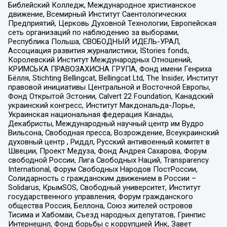
Библейский Колледж, Международное христианское
движение, Всемирный Институт Саентологических
Предприятий, Церковь Духовной Технологии, Европейская
сеть организаций по наблюдению за выборами,
Республика Польша, СВОБОДНЫЙ ИДЕЛЬ-УРАЛ,
Ассоциация развития журналистики, IStories fonds,
Королевский Институт Международных Отношений,
КРИМСЬКА ПРАВОЗАХИСНА ГРУПА, Фонд имени Генриха
Бёлля, Stichting Bellingcat, Bellingcat Ltd, The Insider, Институт
правовой инициативы Центральной и Восточной Европы,
Фонд Открытой Эстонии, Calvert 22 Foundation, Канадский
украинский конгресс, Институт Макдональда-Лорье,
Украинская национальная федерация Канады,
Декабристы, Международный научный центр им Вудро
Вильсона, Свободная пресса, Возрождение, Всеукраинский
духовный центр , Риддл, Русский антивоенный комитет в
Швеции, Проект Медуза, Фонд Андрея Сахарова, Форум
свободной России, Лига Свободных Наций, Transparеncy
International, Форум Свободных Народов ПостРоссии,
Солидарность с гражданским движением в России –
Solidarus, КрымSOS, Свободный университет, Институт
государственного управления, Форум гражданского
общества Россия, Беллона, Союз жителей островов
Тисима и Хабомаи, Съезд народных депутатов, Гринпис
Интернешнл, Фонд борьбы с коррупцией Инк, Завет