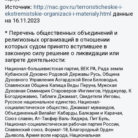
Источник:
http://nac.gov.ru/terroristicheskie-i-
ekstremistskie-organizacii-i-materialy.html
данные
на
16.11.2023
* Перечень общественных объединений и
религиозных организаций в отношении
которых судом принято вступившее в
законную силу решение о ликвидации или
запрете деятельности:
Национал-большевистская партия, ВЕК РА, Рада земли
Кубанской Духовно Родовой Державы Русь, Община
Духовного Управления Асгардской Веси Беловодья,
Славянская Община Капища Веды Перуна, Мужская
Духовная Семинария Староверов-Инглингов, Нурджулар, К
Богодержавию, Таблиги Джамаат, Свидетели Иеговы,
Русское национальное единство, Национал-
социалистическое общество, Джамаат мувахидов,
Объединенный Вилайат Кабарды, Балкарии и Карачая,
Союз славян, Ат-Такфир Валь-Хиджра, Пит Буль,
Национал-социалистическая рабочая партия России,
Славянский союз, Формат-18, Благородный Орден
Дьявола, Армия воли народа, Национальная