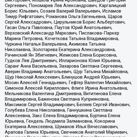
Сергеевич, Пономарев Лев Александрович, Каргалицкий
Борис Юльевич, Созаев Валерий Валерьевич, Исламов
Тимур Рифгатович, Романова Ольга Евгеньевна, Щаров
Сергей Алексадрович, Цирульников Борис Альбертович,
Гасан Ольга Павловна, Паутов Юрий Анатольевич,
Верховский Александр Маркович, Пислакова-Паркер
Марина Петровна, Кочеткова Татьяна Владимировна,
Чуркина Наталья Валерьевна, Акимова Татьяна
Николаевна, Золотарева Екатерина Александровна,
Рачинский Ян Збигневич, Жемкова Елена Борисовна,
Гудков Лев Дмитриевич, Илларионова Юлия Юрьевна,
Саранг Анна Васильевна, Захарова Светлана Сергеевна,
Аверин Владимир Анатольевич, Щур Татьяна Михайловна,
Щур Николай Алексеевич, Блинушов Андрей Юрьевич,
Мосин Алексей Геннадьевич, Гефтер Валентин Михайлович,
Симонов Алексей Кириллович, Флиге Ирина Анатольевна,
Мельникова Валентина Дмитриевна, Вититинова Елена
Владимировна, Баженова Светлана Куприяновна,
Максимов Сергей Владимирович, Беляев Сергей Иванович,
Голубева Елена Николаевна, Ганнушкина Светлана
Алексеевна, Закс Елена Владимировна, Буртина Елена
Юрьевна, Гендель Людмила Залмановна, Кокорина
Екатерина Алексеевна, Шуманов Илья Вячеславович,
Арапова Галина Юрьевна, Свечников Анатолий Мариевич,