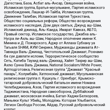
Дагестана, База, Асбат аль-Ансар, Священная война,
Исламская группа, Братья-мусульмане, Партия исламского
освобождения, Лашкар-И-Тайба, Исламская группа,
Движение Талибан, Исламская партия Туркестана,
Общество социальных реформ, Общество возрождения
исламского наследия, Дом двух святых, Джунд аш-Шам,
Исламский джихад, Аль-Каида, Имарат Кавказ, АБТО,
Правый сектор, Исламское государство, Джабха аль-
Нусра ли-Ахль аш-Шам, Народное ополчение имени К.
Минина и Д. Пожарского, Аджр от Аллаха Субхану уа
Тагьаля SHAM, АУМ Синрике, Муджахеды джамаата Ат-
Тавхида Валь-Джихад, Чистопольский Джамаат, Рохнамо
ба суи давлати исломи, Террористическое сообщество
Сеть, Катиба Таухид валь-Джихад, Хайят Тахрир аш-Шам,
Ахлю Сунна Валь Джамаа, National Socialism/White Power,
Артподготовка, Религиозная группа “Джамаат “Красный
пахарь”, Колумбайн, Хатлонский джамаат, Мусульманская
религиозная группа п. Кушкуль г. Оренбург, Крымско-
татарский добровольческий батальон имени Номана
Челебиджихана, Азов, Партия исламского возрождения
Таджикистана, Народная самооборона, Дуббайский
джамаат, московская ячейка, Батал-Хаджи Белхороев,
Маньяки Культ Убийц, Молодёжь Которая Улыбается,
Легион Свобода России, Айдар, Русский добровольческий
корпус