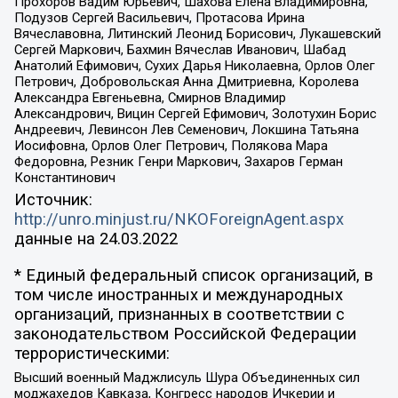
Прохоров Вадим Юрьевич, Шахова Елена Владимировна,
Подузов Сергей Васильевич, Протасова Ирина
Вячеславовна, Литинский Леонид Борисович, Лукашевский
Сергей Маркович, Бахмин Вячеслав Иванович, Шабад
Анатолий Ефимович, Сухих Дарья Николаевна, Орлов Олег
Петрович, Добровольская Анна Дмитриевна, Королева
Александра Евгеньевна, Смирнов Владимир
Александрович, Вицин Сергей Ефимович, Золотухин Борис
Андреевич, Левинсон Лев Семенович, Локшина Татьяна
Иосифовна, Орлов Олег Петрович, Полякова Мара
Федоровна, Резник Генри Маркович, Захаров Герман
Константинович
Источник:
http://unro.minjust.ru/NKOForeignAgent.aspx
данные на
24.03.2022
* Единый федеральный список организаций, в
том числе иностранных и международных
организаций, признанных в соответствии с
законодательством Российской Федерации
террористическими:
Высший военный Маджлисуль Шура Объединенных сил
моджахедов Кавказа, Конгресс народов Ичкерии и