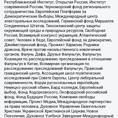
Республиканский Институт, Открытая Россия, Институт
современной России, Черноморский фонд регионального
сотрудничества, Европейская Платформа за
Демократические Выборы, Международный центр
электоральных исследований, Германский фонд Маршалла
Соединенных Штатов, Тихоокеанский центр защиты
окружающей среды и природных ресурсов, Свободная
Россия, Всемирный конгресс украинцев, Атлантический
совет, Человек в беде, Европейский фонд за демократию,
Джеймстаунский фонд, Прожект Хармони, Родники
дракона, Врачи против насильственного извлечения
органов, Фалунь Дафа, Друзья Фалуньгун, Фалуньгун,
Коалиция по расследованию преследования в отношении
Фалуньгун в Китае, Всемирная организация по
расследованию преследований Фалуньгун, Пражский
гражданский центр, Ассоциация школ политических
исследований при Совете Европы, Центр либеральной
современности, Форум русскоязычных европейцев,
Немецко-русский обмен, Бард колледж, Европейский
выбор, Фонд Ходорковского, Оксфордский российский
фонд, Фонд Будущее России, Компания свободы
информации, Проект Медиа, Международное партнерство
за права человека, Духовное Управление Евангельских
Христиан Украинской Христианской Церкви, Новое
Поколение, Духовное Учебное Заведение Международный