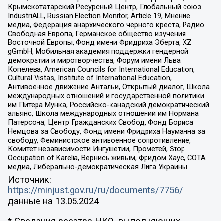
Крымскотатарский Ресурсный Центр, Глобальный союз
IndustriALL, Russian Election Monitor, Article 19, Мнение
медиа, Федерация анархического черного креста, Радио
Свободная Европа, Германское общество изучения
Восточной Европы, Фонд имени Фридриха Эберта, XZ
gGmbH, Мобильная академия поддержки гендерной
демократии и миротворчества, Форум имени Льва
Копелева, American Councils for International Education,
Cultural Vistas, Institute of International Education,
Антивоенное движение Антальи, Открытый диалог, Школа
международных отношений и государственной политики
им Питера Мунка, Российско-канадский демократический
альянс, Школа международных отношений им Нормана
Патерсона, Центр Гражданских Свобод, Фонд Бориса
Немцова за Свободу, Фонд имени Фридриха Науманна за
свободу, Феминистское антивоенное сопротивление,
Комитет независимости Ингушетии, Прометей, Stop
Occupation of Karelia, Вернись живым, Фридом Хаус, СОТА
медиа, Либерально-демократическая Лига Украины
Источник:
https://minjust.gov.ru/ru/documents/7756/
данные на
13.05.2024