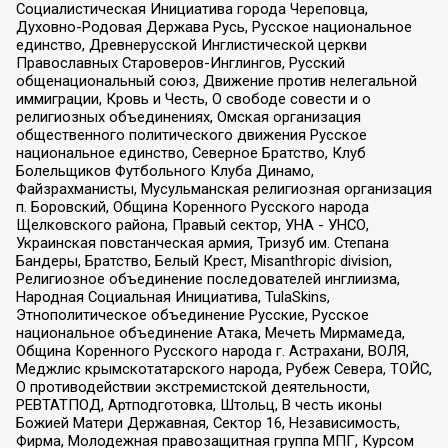
Социалистическая Инициатива города Череповца,
Духовно-Родовая Держава Русь, Русское национальное
единство, Древнерусской Инглистической церкви
Православных Староверов-Инглингов, Русский
общенациональный союз, Движение против нелегальной
иммиграции, Кровь и Честь, О свободе совести и о
религиозных объединениях, Омская организация
общественного политического движения Русское
национальное единство, Северное Братство, Клуб
Болельщиков Футбольного Клуба Динамо,
Файзрахманисты, Мусульманская религиозная организация
п. Боровский, Община Коренного Русского народа
Щелковского района, Правый сектор, УНА - УНСО,
Украинская повстанческая армия, Тризуб им. Степана
Бандеры, Братство, Белый Крест, Misanthropic division,
Религиозное объединение последователей инглиизма,
Народная Социальная Инициатива, TulaSkins,
Этнополитическое объединение Русские, Русское
национальное объединение Атака, Мечеть Мирмамеда,
Община Коренного Русского народа г. Астрахани, ВОЛЯ,
Меджлис крымскотатарского народа, Рубеж Севера, ТОЙС,
О противодействии экстремистской деятельности,
РЕВТАТПОД, Артподготовка, Штольц, В честь иконы
Божией Матери Державная, Сектор 16, Независимость,
Фирма, Молодежная правозащитная группа МПГ, Курсом