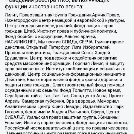
* Сведения реестра НКО, выполняющих
функции иностранного агента:
Лилит, Правозащитная группа Гражданин.Армия.Право,
Нижегородский центр немецкой и европейской культуры,
Центр гендерных исследований, Фонд защиты прав
граждан Штаб, Институт права и публичной политики,
Фонд борьбы с коррупцией, Альянс врачей,
НАСИЛИЮ.НЕТ, Мы против СПИДа, СВЕЧА, Гуманитарное
действие, Открытый Петербург, Лига Избирателей,
Правовая инициатива, Гражданский Союз, Хасдей
Ерушалаим, Центр поддержки и содействия развитию
средств массовой информации, Горячая Линия, В защиту
прав заключенных, Институт глобализации и социальных
движений, Центр социально-информационных инициатив
Действие, Благотворительный фонд охраны здоровья и
защиты прав граждан, Благотворительный фонд помощи
осужденным и их семьям, Фонд Тольятти, Новое время,
Серебряная тайга, Так-Так-Так, Сова, центр Анна, Проект
Апрель, Самарская губерния, Эра здоровья, Мемориал,
Аналитический Центр Юрия Левады, Издательство Парк
Гагарина, Фонд имени Андрея Рылькова, Сфера, Центр
СИБАЛЬТ, Уральская правозащитная группа, Женщины
Евразии, Институт прав человека, Фонд защиты гласности,
Российский исследовательский центр по правам человека,
Дальневосточный центр развития гражданских инициатив