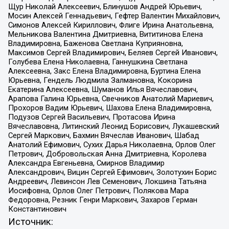
Щур Николай Алексеевич, Блинушов Андрей Юрьевич,
Мосин Алексей Геннадьевич, Гефтер Валентин Михайлович,
Симонов Алексей Кириллович, Флиге Ирина Анатольевна,
Мельникова Валентина Дмитриевна, Вититинова Елена
Владимировна, Баженова Светлана Куприяновна,
Максимов Сергей Владимирович, Беляев Сергей Иванович,
Голубева Елена Николаевна, Ганнушкина Светлана
Алексеевна, Закс Елена Владимировна, Буртина Елена
Юрьевна, Гендель Людмила Залмановна, Кокорина
Екатерина Алексеевна, Шуманов Илья Вячеславович,
Арапова Галина Юрьевна, Свечников Анатолий Мариевич,
Прохоров Вадим Юрьевич, Шахова Елена Владимировна,
Подузов Сергей Васильевич, Протасова Ирина
Вячеславовна, Литинский Леонид Борисович, Лукашевский
Сергей Маркович, Бахмин Вячеслав Иванович, Шабад
Анатолий Ефимович, Сухих Дарья Николаевна, Орлов Олег
Петрович, Добровольская Анна Дмитриевна, Королева
Александра Евгеньевна, Смирнов Владимир
Александрович, Вицин Сергей Ефимович, Золотухин Борис
Андреевич, Левинсон Лев Семенович, Локшина Татьяна
Иосифовна, Орлов Олег Петрович, Полякова Мара
Федоровна, Резник Генри Маркович, Захаров Герман
Константинович
Источник: