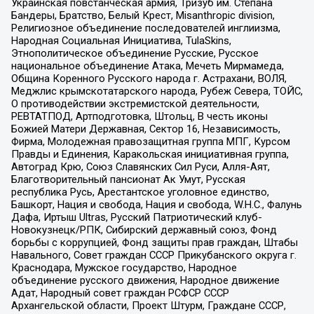
Украинская повстанческая армия, Тризуб им. Степана
Бандеры, Братство, Белый Крест, Misanthropic division,
Религиозное объединение последователей инглиизма,
Народная Социальная Инициатива, TulaSkins,
Этнополитическое объединение Русские, Русское
национальное объединение Атака, Мечеть Мирмамеда,
Община Коренного Русского народа г. Астрахани, ВОЛЯ,
Меджлис крымскотатарского народа, Рубеж Севера, ТОЙС,
О противодействии экстремистской деятельности,
РЕВТАТПОД, Артподготовка, Штольц, В честь иконы
Божией Матери Державная, Сектор 16, Независимость,
Фирма, Молодежная правозащитная группа МПГ, Курсом
Правды и Единения, Каракольская инициативная группа,
Автоград Крю, Союз Славянских Сил Руси, Алля-Аят,
Благотворительный пансионат Ак Умут, Русская
республика Русь, Арестантское уголовное единство,
Башкорт, Нация и свобода, Нация и свобода, W.H.С., Фалунь
Дафа, Иртыш Ultras, Русский Патриотический клуб-
Новокузнецк/РПК, Сибирский державный союз, Фонд
борьбы с коррупцией, Фонд защиты прав граждан, Штабы
Навального, Совет граждан СССР Прикубанского округа г.
Краснодара, Мужское государство, Народное
объединение русского движения, Народное движение
Адат, Народный совет граждан РСФСР СССР
Архангельской области, Проект Штурм, Граждане СССР,