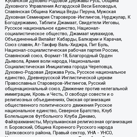
Кубанской Духовно Родовой Державы Русь, Община
Духовного Управления Асгардской Веси Беловодья,
Славянская Община Капища Веды Перуна, Мужская
Духовная Семинария Староверов-Инглингов, Нурджулар, К
Богодержавию, Таблиги Джамаат, Свидетели Иеговы,
Русское национальное единство, Национал-
социалистическое общество, Джамаат мувахидов,
Объединенный Вилайат Кабарды, Балкарии и Карачая,
Союз славян, Ат-Такфир Валь-Хиджра, Пит Буль,
Национал-социалистическая рабочая партия России,
Славянский союз, Формат-18, Благородный Орден
Дьявола, Армия воли народа, Национальная
Социалистическая Инициатива города Череповца,
Духовно-Родовая Держава Русь, Русское национальное
единство, Древнерусской Инглистической церкви
Православных Староверов-Инглингов, Русский
общенациональный союз, Движение против нелегальной
иммиграции, Кровь и Честь, О свободе совести и о
религиозных объединениях, Омская организация
общественного политического движения Русское
национальное единство, Северное Братство, Клуб
Болельщиков Футбольного Клуба Динамо,
Файзрахманисты, Мусульманская религиозная организация
п. Боровский, Община Коренного Русского народа
Щелковского района, Правый сектор, УНА - УНСО,