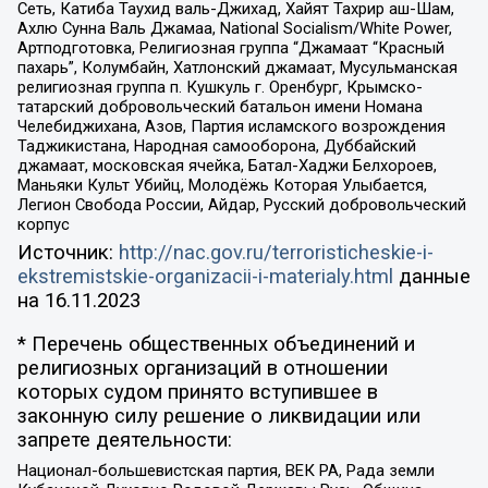
Сеть, Катиба Таухид валь-Джихад, Хайят Тахрир аш-Шам,
Ахлю Сунна Валь Джамаа, National Socialism/White Power,
Артподготовка, Религиозная группа “Джамаат “Красный
пахарь”, Колумбайн, Хатлонский джамаат, Мусульманская
религиозная группа п. Кушкуль г. Оренбург, Крымско-
татарский добровольческий батальон имени Номана
Челебиджихана, Азов, Партия исламского возрождения
Таджикистана, Народная самооборона, Дуббайский
джамаат, московская ячейка, Батал-Хаджи Белхороев,
Маньяки Культ Убийц, Молодёжь Которая Улыбается,
Легион Свобода России, Айдар, Русский добровольческий
корпус
Источник:
http://nac.gov.ru/terroristicheskie-i-
ekstremistskie-organizacii-i-materialy.html
данные
на
16.11.2023
* Перечень общественных объединений и
религиозных организаций в отношении
которых судом принято вступившее в
законную силу решение о ликвидации или
запрете деятельности:
Национал-большевистская партия, ВЕК РА, Рада земли