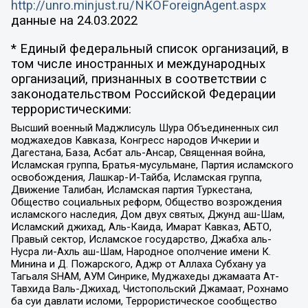
http://unro.minjust.ru/NKOForeignAgent.aspx
данные на
24.03.2022
* Единый федеральный список организаций, в
том числе иностранных и международных
организаций, признанных в соответствии с
законодательством Российской Федерации
террористическими:
Высший военный Маджлисуль Шура Объединенных сил
моджахедов Кавказа, Конгресс народов Ичкерии и
Дагестана, База, Асбат аль-Ансар, Священная война,
Исламская группа, Братья-мусульмане, Партия исламского
освобождения, Лашкар-И-Тайба, Исламская группа,
Движение Талибан, Исламская партия Туркестана,
Общество социальных реформ, Общество возрождения
исламского наследия, Дом двух святых, Джунд аш-Шам,
Исламский джихад, Аль-Каида, Имарат Кавказ, АБТО,
Правый сектор, Исламское государство, Джабха аль-
Нусра ли-Ахль аш-Шам, Народное ополчение имени К.
Минина и Д. Пожарского, Аджр от Аллаха Субхану уа
Тагьаля SHAM, АУМ Синрике, Муджахеды джамаата Ат-
Тавхида Валь-Джихад, Чистопольский Джамаат, Рохнамо
ба суи давлати исломи, Террористическое сообщество