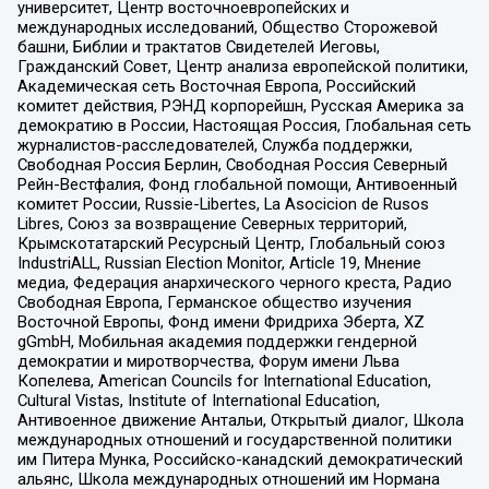
университет, Центр восточноевропейских и
международных исследований, Общество Сторожевой
башни, Библии и трактатов Свидетелей Иеговы,
Гражданский Совет, Центр анализа европейской политики,
Академическая сеть Восточная Европа, Российский
комитет действия, РЭНД корпорейшн, Русская Америка за
демократию в России, Настоящая Россия, Глобальная сеть
журналистов-расследователей, Служба поддержки,
Свободная Россия Берлин, Свободная Россия Северный
Рейн-Вестфалия, Фонд глобальной помощи, Антивоенный
комитет России, Russie-Libertes, La Asocicion de Rusos
Libres, Союз за возвращение Северных территорий,
Крымскотатарский Ресурсный Центр, Глобальный союз
IndustriALL, Russian Election Monitor, Article 19, Мнение
медиа, Федерация анархического черного креста, Радио
Свободная Европа, Германское общество изучения
Восточной Европы, Фонд имени Фридриха Эберта, XZ
gGmbH, Мобильная академия поддержки гендерной
демократии и миротворчества, Форум имени Льва
Копелева, American Councils for International Education,
Cultural Vistas, Institute of International Education,
Антивоенное движение Антальи, Открытый диалог, Школа
международных отношений и государственной политики
им Питера Мунка, Российско-канадский демократический
альянс, Школа международных отношений им Нормана