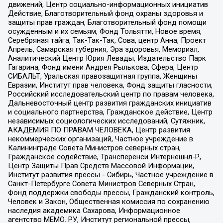
движений, Центр социально-информационных инициатив
Действие, Благотворительный фонд охраны здоровья и
защиты прав граждан, Благотворительный фонд помощи
осужденным и их семьям, Фонд Тольятти, Новое время,
Серебряная тайга, Так-Так-Так, Сова, центр Анна, Проект
Апрель, Самарская губерния, Эра здоровья, Мемориал,
Аналитический Центр Юрия Левады, Издательство Парк
Гагарина, Фонд имени Андрея Рылькова, Сфера, Центр
СИБАЛЬТ, Уральская правозащитная группа, Женщины
Евразии, Институт прав человека, Фонд защиты гласности,
Российский исследовательский центр по правам человека,
Дальневосточный центр развития гражданских инициатив
и социального партнерства, Гражданское действие, Центр
независимых социологических исследований, Сутяжник,
АКАДЕМИЯ ПО ПРАВАМ ЧЕЛОВЕКА, Центр развития
некоммерческих организаций, Частное учреждение в
Калининграде Совета Министров северных стран,
Гражданское содействие, Трансперенси Интернешнл-Р,
Центр Защиты Прав Средств Массовой Информации,
Институт развития прессы - Сибирь, Частное учреждение в
Санкт-Петербурге Совета Министров Северных Стран,
Фонд поддержки свободы прессы, Гражданский контроль,
Человек и Закон, Общественная комиссия по сохранению
наследия академика Сахарова, Информационное
агентство МЕМО. РУ, Институт региональной прессы,