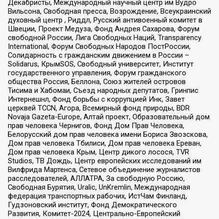
Декабристы, Международный научный центр им Вудро
Вильсона, Свободная пресса, Возрождение, Всеукраинский
духовный центр , Риддл, Русский антивоенный комитет в
Швеции, Проект Медуза, Фонд Андрея Сахарова, Форум
свободной России, Лига Свободных Наций, Transparеncy
International, Форум Свободных Народов ПостРоссии,
Солидарность с гражданским движением в России –
Solidarus, КрымSOS, Свободный университет, Институт
государственного управления, Форум гражданского
общества Россия, Беллона, Союз жителей островов
Тисима и Хабомаи, Съезд народных депутатов, Гринпис
Интернешнл, Фонд борьбы с коррупцией Инк, Завет
церквей TCCN, Агора, Всемирный фонд природы, BDR
Novaja Gazeta-Europe, Алтай проект, Образовательный дом
прав человека Чернигов, Фонд Дом Прав Человека,
Белорусский дом прав человека имени Бориса Звозскова,
Дом прав человека Тбилиси, Дом прав человека Ереван,
Дом прав человека Крым, Центр дикого лосося, TVR
Studios, ТВ Дождь, Центр европейских исследований им
Вилфрида Мартенса, Сетевое объединение журналистов
расследователей, АЛЛАТРА, За свободную Россию,
Свободная Бурятия, Uralic, UnKremlin, Международная
федерация транспортных рабочих, ИстЧам Финланд,
Гудзоновский институт, Фонд Демократического
Развития, Комитет-2024, Центрально-Европейский