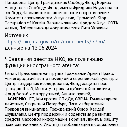
Патерсона, Центр Гражданских Свобод, Фонд Бориса
Немцова за Свободу, Фонд имени Фридриха Науманна за
свободу, Феминистское антивоенное сопротивление,
Комитет независимости Ингушетии, Прометей, Stop
Occupation of Karelia, Вернись живым, Фридом Хаус, СОТА
медиа, Либерально-демократическая Лига Украины
Источник:
https://minjust.gov.ru/ru/documents/7756/
данные на
13.05.2024
* Сведения реестра НКО, выполняющих
функции иностранного агента:
Лилит, Правозащитная группа Гражданин.Армия.Право,
Нижегородский центр немецкой и европейской культуры,
Центр гендерных исследований, Фонд защиты прав
граждан Штаб, Институт права и публичной политики,
Фонд борьбы с коррупцией, Альянс врачей,
НАСИЛИЮ.НЕТ, Мы против СПИДа, СВЕЧА, Гуманитарное
действие, Открытый Петербург, Лига Избирателей,
Правовая инициатива, Гражданский Союз, Хасдей
Ерушалаим, Центр поддержки и содействия развитию
средств массовой информации, Горячая Линия, В защиту
прав заключенных, Институт глобализации и социальных