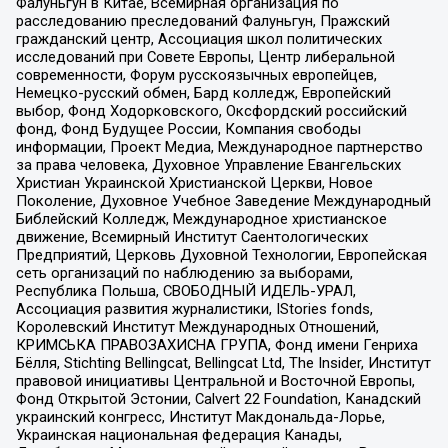
Фалуньгун в Китае, Всемирная организация по
расследованию преследований Фалуньгун, Пражский
гражданский центр, Ассоциация школ политических
исследований при Совете Европы, Центр либеральной
современности, Форум русскоязычных европейцев,
Немецко-русский обмен, Бард колледж, Европейский
выбор, Фонд Ходорковского, Оксфордский российский
фонд, Фонд Будущее России, Компания свободы
информации, Проект Медиа, Международное партнерство
за права человека, Духовное Управление Евангельских
Христиан Украинской Христианской Церкви, Новое
Поколение, Духовное Учебное Заведение Международный
Библейский Колледж, Международное христианское
движение, Всемирный Институт Саентологических
Предприятий, Церковь Духовной Технологии, Европейская
сеть организаций по наблюдению за выборами,
Республика Польша, СВОБОДНЫЙ ИДЕЛЬ-УРАЛ,
Ассоциация развития журналистики, IStories fonds,
Королевский Институт Международных Отношений,
КРИМСЬКА ПРАВОЗАХИСНА ГРУПА, Фонд имени Генриха
Бёлля, Stichting Bellingcat, Bellingcat Ltd, The Insider, Институт
правовой инициативы Центральной и Восточной Европы,
Фонд Открытой Эстонии, Calvert 22 Foundation, Канадский
украинский конгресс, Институт Макдональда-Лорье,
Украинская национальная федерация Канады,