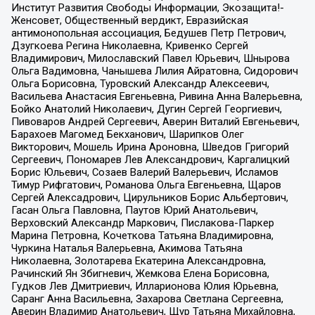
Институт Развития Свободы Информации, Экозащита!-
Женсовет, Общественный вердикт, Евразийская
антимонопольная ассоциация, Бедушев Петр Петрович,
Дзугкоева Регина Николаевна, Кривенко Сергей
Владимирович, Милославский Павел Юрьевич, Шнырова
Ольга Вадимовна, Чанышева Лилия Айратовна, Сидорович
Ольга Борисовна, Туровский Александр Алексеевич,
Васильева Анастасия Евгеньевна, Ривина Анна Валерьевна,
Бойко Анатолий Николаевич, Дугин Сергей Георгиевич,
Пивоваров Андрей Сергеевич, Аверин Виталий Евгеньевич,
Барахоев Магомед Бекханович, Шарипков Олег
Викторович, Мошель Ирина Ароновна, Шведов Григорий
Сергеевич, Пономарев Лев Александрович, Каргалицкий
Борис Юльевич, Созаев Валерий Валерьевич, Исламов
Тимур Рифгатович, Романова Ольга Евгеньевна, Щаров
Сергей Алексадрович, Цирульников Борис Альбертович,
Гасан Ольга Павловна, Паутов Юрий Анатольевич,
Верховский Александр Маркович, Пислакова-Паркер
Марина Петровна, Кочеткова Татьяна Владимировна,
Чуркина Наталья Валерьевна, Акимова Татьяна
Николаевна, Золотарева Екатерина Александровна,
Рачинский Ян Збигневич, Жемкова Елена Борисовна,
Гудков Лев Дмитриевич, Илларионова Юлия Юрьевна,
Саранг Анна Васильевна, Захарова Светлана Сергеевна,
Аверин Владимир Анатольевич, Щур Татьяна Михайловна,