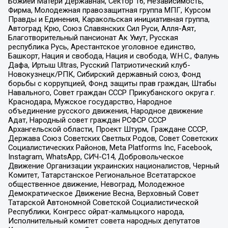
Божией Матери Державная, Сектор 16, Независимость,
Фирма, Молодежная правозащитная группа МПГ, Курсом
Правды и Единения, Каракольская инициативная группа,
Автоград Крю, Союз Славянских Сил Руси, Алля-Аят,
Благотворительный пансионат Ак Умут, Русская
республика Русь, Арестантское уголовное единство,
Башкорт, Нация и свобода, Нация и свобода, W.H.С., Фалунь
Дафа, Иртыш Ultras, Русский Патриотический клуб-
Новокузнецк/РПК, Сибирский державный союз, Фонд
борьбы с коррупцией, Фонд защиты прав граждан, Штабы
Навального, Совет граждан СССР Прикубанского округа г.
Краснодара, Мужское государство, Народное
объединение русского движения, Народное движение
Адат, Народный совет граждан РСФСР СССР
Архангельской области, Проект Штурм, Граждане СССР,
Держава Союз Советских Светлых Родов, Совет Советских
Социалистических Районов, Meta Platforms Inc, Facebook,
Instagram, WhatsApp, СИЧ-С14, Добровольческое
Движение Организации украинских националистов, Черный
Комитет, Татарстанское Региональное Всетатарское
общественное движение, Невоград, Молодежное
Демократическое Движение Весна, Верховный Совет
Татарской Автономной Советской Социалистической
Республики, Конгресс ойрат-калмыцкого народа,
Исполнительный комитет совета народных депутатов