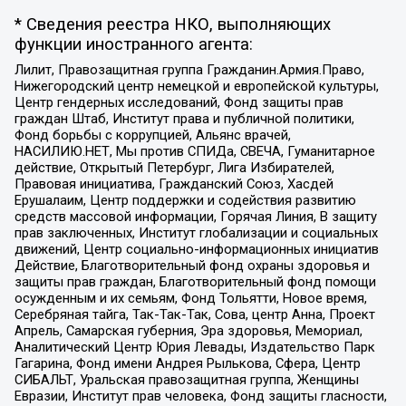
* Сведения реестра НКО, выполняющих
функции иностранного агента:
Лилит, Правозащитная группа Гражданин.Армия.Право,
Нижегородский центр немецкой и европейской культуры,
Центр гендерных исследований, Фонд защиты прав
граждан Штаб, Институт права и публичной политики,
Фонд борьбы с коррупцией, Альянс врачей,
НАСИЛИЮ.НЕТ, Мы против СПИДа, СВЕЧА, Гуманитарное
действие, Открытый Петербург, Лига Избирателей,
Правовая инициатива, Гражданский Союз, Хасдей
Ерушалаим, Центр поддержки и содействия развитию
средств массовой информации, Горячая Линия, В защиту
прав заключенных, Институт глобализации и социальных
движений, Центр социально-информационных инициатив
Действие, Благотворительный фонд охраны здоровья и
защиты прав граждан, Благотворительный фонд помощи
осужденным и их семьям, Фонд Тольятти, Новое время,
Серебряная тайга, Так-Так-Так, Сова, центр Анна, Проект
Апрель, Самарская губерния, Эра здоровья, Мемориал,
Аналитический Центр Юрия Левады, Издательство Парк
Гагарина, Фонд имени Андрея Рылькова, Сфера, Центр
СИБАЛЬТ, Уральская правозащитная группа, Женщины
Евразии, Институт прав человека, Фонд защиты гласности,