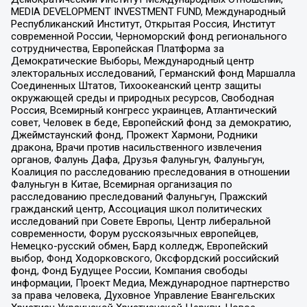
MEDIA DEVELOPMENT INVESTMENT FUND, Международный
Республиканский Институт, Открытая Россия, Институт
современной России, Черноморский фонд регионального
сотрудничества, Европейская Платформа за
Демократические Выборы, Международный центр
электоральных исследований, Германский фонд Маршалла
Соединенных Штатов, Тихоокеанский центр защиты
окружающей среды и природных ресурсов, Свободная
Россия, Всемирный конгресс украинцев, Атлантический
совет, Человек в беде, Европейский фонд за демократию,
Джеймстаунский фонд, Прожект Хармони, Родники
дракона, Врачи против насильственного извлечения
органов, Фалунь Дафа, Друзья Фалуньгун, Фалуньгун,
Коалиция по расследованию преследования в отношении
Фалуньгун в Китае, Всемирная организация по
расследованию преследований Фалуньгун, Пражский
гражданский центр, Ассоциация школ политических
исследований при Совете Европы, Центр либеральной
современности, Форум русскоязычных европейцев,
Немецко-русский обмен, Бард колледж, Европейский
выбор, Фонд Ходорковского, Оксфордский российский
фонд, Фонд Будущее России, Компания свободы
информации, Проект Медиа, Международное партнерство
за права человека, Духовное Управление Евангельских