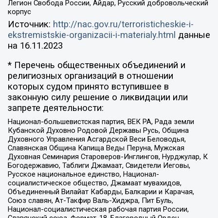
Легион Свобода России, Айдар, Русский добровольческий
корпус
Источник:
http://nac.gov.ru/terroristicheskie-i-
ekstremistskie-organizacii-i-materialy.html
данные
на
16.11.2023
* Перечень общественных объединений и
религиозных организаций в отношении
которых судом принято вступившее в
законную силу решение о ликвидации или
запрете деятельности:
Национал-большевистская партия, ВЕК РА, Рада земли
Кубанской Духовно Родовой Державы Русь, Община
Духовного Управления Асгардской Веси Беловодья,
Славянская Община Капища Веды Перуна, Мужская
Духовная Семинария Староверов-Инглингов, Нурджулар, К
Богодержавию, Таблиги Джамаат, Свидетели Иеговы,
Русское национальное единство, Национал-
социалистическое общество, Джамаат мувахидов,
Объединенный Вилайат Кабарды, Балкарии и Карачая,
Союз славян, Ат-Такфир Валь-Хиджра, Пит Буль,
Национал-социалистическая рабочая партия России,
Славянский союз, Формат-18, Благородный Орден