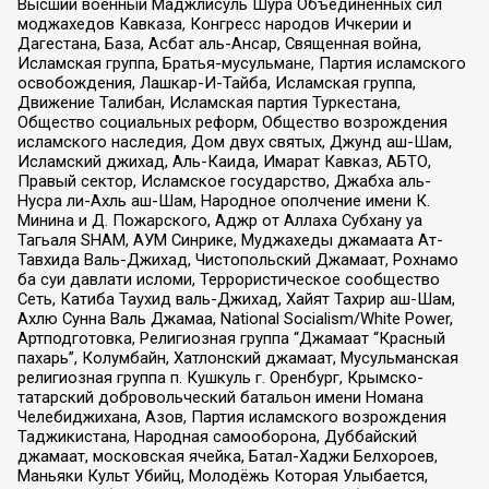
Высший военный Маджлисуль Шура Объединенных сил
моджахедов Кавказа, Конгресс народов Ичкерии и
Дагестана, База, Асбат аль-Ансар, Священная война,
Исламская группа, Братья-мусульмане, Партия исламского
освобождения, Лашкар-И-Тайба, Исламская группа,
Движение Талибан, Исламская партия Туркестана,
Общество социальных реформ, Общество возрождения
исламского наследия, Дом двух святых, Джунд аш-Шам,
Исламский джихад, Аль-Каида, Имарат Кавказ, АБТО,
Правый сектор, Исламское государство, Джабха аль-
Нусра ли-Ахль аш-Шам, Народное ополчение имени К.
Минина и Д. Пожарского, Аджр от Аллаха Субхану уа
Тагьаля SHAM, АУМ Синрике, Муджахеды джамаата Ат-
Тавхида Валь-Джихад, Чистопольский Джамаат, Рохнамо
ба суи давлати исломи, Террористическое сообщество
Сеть, Катиба Таухид валь-Джихад, Хайят Тахрир аш-Шам,
Ахлю Сунна Валь Джамаа, National Socialism/White Power,
Артподготовка, Религиозная группа “Джамаат “Красный
пахарь”, Колумбайн, Хатлонский джамаат, Мусульманская
религиозная группа п. Кушкуль г. Оренбург, Крымско-
татарский добровольческий батальон имени Номана
Челебиджихана, Азов, Партия исламского возрождения
Таджикистана, Народная самооборона, Дуббайский
джамаат, московская ячейка, Батал-Хаджи Белхороев,
Маньяки Культ Убийц, Молодёжь Которая Улыбается,