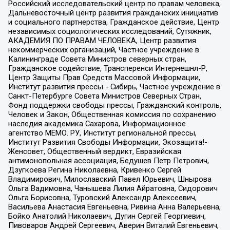
Российский исследовательский центр по правам человека,
Дальневосточный центр развития гражданских инициатив
и социального партнерства, Гражданское действие, Центр
независимых социологических исследований, Сутяжник,
АКАДЕМИЯ ПО ПРАВАМ ЧЕЛОВЕКА, Центр развития
некоммерческих организаций, Частное учреждение в
Калининграде Совета Министров северных стран,
Гражданское содействие, Трансперенси Интернешнл-Р,
Центр Защиты Прав Средств Массовой Информации,
Институт развития прессы - Сибирь, Частное учреждение в
Санкт-Петербурге Совета Министров Северных Стран,
Фонд поддержки свободы прессы, Гражданский контроль,
Человек и Закон, Общественная комиссия по сохранению
наследия академика Сахарова, Информационное
агентство МЕМО. РУ, Институт региональной прессы,
Институт Развития Свободы Информации, Экозащита!-
Женсовет, Общественный вердикт, Евразийская
антимонопольная ассоциация, Бедушев Петр Петрович,
Дзугкоева Регина Николаевна, Кривенко Сергей
Владимирович, Милославский Павел Юрьевич, Шнырова
Ольга Вадимовна, Чанышева Лилия Айратовна, Сидорович
Ольга Борисовна, Туровский Александр Алексеевич,
Васильева Анастасия Евгеньевна, Ривина Анна Валерьевна,
Бойко Анатолий Николаевич, Дугин Сергей Георгиевич,
Пивоваров Андрей Сергеевич, Аверин Виталий Евгеньевич,