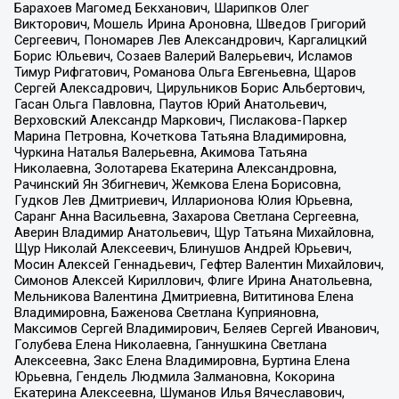
Барахоев Магомед Бекханович, Шарипков Олег
Викторович, Мошель Ирина Ароновна, Шведов Григорий
Сергеевич, Пономарев Лев Александрович, Каргалицкий
Борис Юльевич, Созаев Валерий Валерьевич, Исламов
Тимур Рифгатович, Романова Ольга Евгеньевна, Щаров
Сергей Алексадрович, Цирульников Борис Альбертович,
Гасан Ольга Павловна, Паутов Юрий Анатольевич,
Верховский Александр Маркович, Пислакова-Паркер
Марина Петровна, Кочеткова Татьяна Владимировна,
Чуркина Наталья Валерьевна, Акимова Татьяна
Николаевна, Золотарева Екатерина Александровна,
Рачинский Ян Збигневич, Жемкова Елена Борисовна,
Гудков Лев Дмитриевич, Илларионова Юлия Юрьевна,
Саранг Анна Васильевна, Захарова Светлана Сергеевна,
Аверин Владимир Анатольевич, Щур Татьяна Михайловна,
Щур Николай Алексеевич, Блинушов Андрей Юрьевич,
Мосин Алексей Геннадьевич, Гефтер Валентин Михайлович,
Симонов Алексей Кириллович, Флиге Ирина Анатольевна,
Мельникова Валентина Дмитриевна, Вититинова Елена
Владимировна, Баженова Светлана Куприяновна,
Максимов Сергей Владимирович, Беляев Сергей Иванович,
Голубева Елена Николаевна, Ганнушкина Светлана
Алексеевна, Закс Елена Владимировна, Буртина Елена
Юрьевна, Гендель Людмила Залмановна, Кокорина
Екатерина Алексеевна, Шуманов Илья Вячеславович,