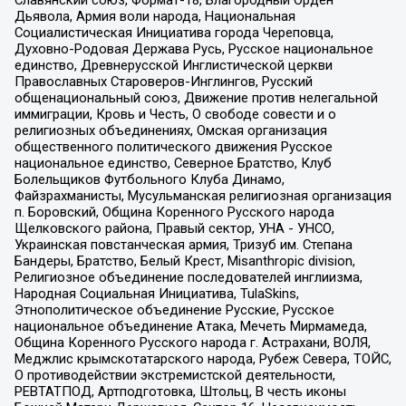
Дьявола, Армия воли народа, Национальная
Социалистическая Инициатива города Череповца,
Духовно-Родовая Держава Русь, Русское национальное
единство, Древнерусской Инглистической церкви
Православных Староверов-Инглингов, Русский
общенациональный союз, Движение против нелегальной
иммиграции, Кровь и Честь, О свободе совести и о
религиозных объединениях, Омская организация
общественного политического движения Русское
национальное единство, Северное Братство, Клуб
Болельщиков Футбольного Клуба Динамо,
Файзрахманисты, Мусульманская религиозная организация
п. Боровский, Община Коренного Русского народа
Щелковского района, Правый сектор, УНА - УНСО,
Украинская повстанческая армия, Тризуб им. Степана
Бандеры, Братство, Белый Крест, Misanthropic division,
Религиозное объединение последователей инглиизма,
Народная Социальная Инициатива, TulaSkins,
Этнополитическое объединение Русские, Русское
национальное объединение Атака, Мечеть Мирмамеда,
Община Коренного Русского народа г. Астрахани, ВОЛЯ,
Меджлис крымскотатарского народа, Рубеж Севера, ТОЙС,
О противодействии экстремистской деятельности,
РЕВТАТПОД, Артподготовка, Штольц, В честь иконы