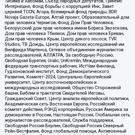
Тисима и Хабомаи, Съезд народных депутатов, Гринпис
Интернешнл, Фонд борьбы с коррупцией Инк, Завет
церквей TCCN, Агора, Всемирный фонд природы, BDR
Novaja Gazeta-Europe, Алтай проект, Образовательный дом
прав человека Чернигов, Фонд Дом Прав Человека,
Белорусский дом прав человека имени Бориса Звозскова,
Дом прав человека Тбилиси, Дом прав человека Ереван,
Дом прав человека Крым, Центр дикого лосося, TVR
Studios, ТВ Дождь, Центр европейских исследований им
Вилфрида Мартенса, Сетевое объединение журналистов
расследователей, АЛЛАТРА, За свободную Россию,
Свободная Бурятия, Uralic, UnKremlin, Международная
федерация транспортных рабочих, ИстЧам Финланд,
Гудзоновский институт, Фонд Демократического
Развития, Комитет-2024, Центрально-Европейский
университет, Центр восточноевропейских и
международных исследований, Общество Сторожевой
башни, Библии и трактатов Свидетелей Иеговы,
Гражданский Совет, Центр анализа европейской политики,
Академическая сеть Восточная Европа, Российский
комитет действия, РЭНД корпорейшн, Русская Америка за
демократию в России, Настоящая Россия, Глобальная сеть
журналистов-расследователей, Служба поддержки,
Свободная Россия Берлин, Свободная Россия Северный
Рейн-Вестфалия, Фонд глобальной помощи, Антивоенный