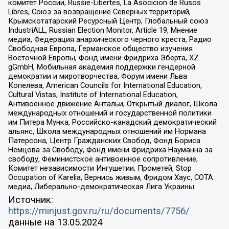
комитет России, Russie-Libertes, La Asocicion de Rusos
Libres, Союз за возвращение Северных территорий,
Крымскотатарский Ресурсный Центр, Глобальный союз
IndustriALL, Russian Election Monitor, Article 19, Мнение
медиа, Федерация анархического черного креста, Радио
Свободная Европа, Германское общество изучения
Восточной Европы, Фонд имени Фридриха Эберта, XZ
gGmbH, Мобильная академия поддержки гендерной
демократии и миротворчества, Форум имени Льва
Копелева, American Councils for International Education,
Cultural Vistas, Institute of International Education,
Антивоенное движение Антальи, Открытый диалог, Школа
международных отношений и государственной политики
им Питера Мунка, Российско-канадский демократический
альянс, Школа международных отношений им Нормана
Патерсона, Центр Гражданских Свобод, Фонд Бориса
Немцова за Свободу, Фонд имени Фридриха Науманна за
свободу, Феминистское антивоенное сопротивление,
Комитет независимости Ингушетии, Прометей, Stop
Occupation of Karelia, Вернись живым, Фридом Хаус, СОТА
медиа, Либерально-демократическая Лига Украины
Источник:
https://minjust.gov.ru/ru/documents/7756/
данные на
13.05.2024