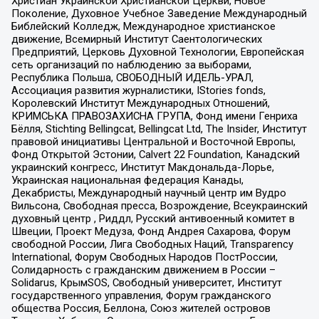
Христиан Украинской Христианской Церкви, Новое
Поколение, Духовное Учебное Заведение Международный
Библейский Колледж, Международное христианское
движение, Всемирный Институт Саентологических
Предприятий, Церковь Духовной Технологии, Европейская
сеть организаций по наблюдению за выборами,
Республика Польша, СВОБОДНЫЙ ИДЕЛЬ-УРАЛ,
Ассоциация развития журналистики, IStories fonds,
Королевский Институт Международных Отношений,
КРИМСЬКА ПРАВОЗАХИСНА ГРУПА, Фонд имени Генриха
Бёлля, Stichting Bellingcat, Bellingcat Ltd, The Insider, Институт
правовой инициативы Центральной и Восточной Европы,
Фонд Открытой Эстонии, Calvert 22 Foundation, Канадский
украинский конгресс, Институт Макдональда-Лорье,
Украинская национальная федерация Канады,
Декабристы, Международный научный центр им Вудро
Вильсона, Свободная пресса, Возрождение, Всеукраинский
духовный центр , Риддл, Русский антивоенный комитет в
Швеции, Проект Медуза, Фонд Андрея Сахарова, Форум
свободной России, Лига Свободных Наций, Transparеncy
International, Форум Свободных Народов ПостРоссии,
Солидарность с гражданским движением в России –
Solidarus, КрымSOS, Свободный университет, Институт
государственного управления, Форум гражданского
общества Россия, Беллона, Союз жителей островов