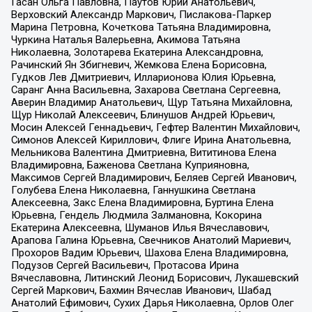
Гасан Ольга Павловна, Паутов Юрий Анатольевич,
Верховский Александр Маркович, Пислакова-Паркер
Марина Петровна, Кочеткова Татьяна Владимировна,
Чуркина Наталья Валерьевна, Акимова Татьяна
Николаевна, Золотарева Екатерина Александровна,
Рачинский Ян Збигневич, Жемкова Елена Борисовна,
Гудков Лев Дмитриевич, Илларионова Юлия Юрьевна,
Саранг Анна Васильевна, Захарова Светлана Сергеевна,
Аверин Владимир Анатольевич, Щур Татьяна Михайловна,
Щур Николай Алексеевич, Блинушов Андрей Юрьевич,
Мосин Алексей Геннадьевич, Гефтер Валентин Михайлович,
Симонов Алексей Кириллович, Флиге Ирина Анатольевна,
Мельникова Валентина Дмитриевна, Вититинова Елена
Владимировна, Баженова Светлана Куприяновна,
Максимов Сергей Владимирович, Беляев Сергей Иванович,
Голубева Елена Николаевна, Ганнушкина Светлана
Алексеевна, Закс Елена Владимировна, Буртина Елена
Юрьевна, Гендель Людмила Залмановна, Кокорина
Екатерина Алексеевна, Шуманов Илья Вячеславович,
Арапова Галина Юрьевна, Свечников Анатолий Мариевич,
Прохоров Вадим Юрьевич, Шахова Елена Владимировна,
Подузов Сергей Васильевич, Протасова Ирина
Вячеславовна, Литинский Леонид Борисович, Лукашевский
Сергей Маркович, Бахмин Вячеслав Иванович, Шабад
Анатолий Ефимович, Сухих Дарья Николаевна, Орлов Олег