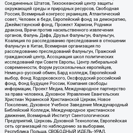
Соединенных Штатов, Тихоокеанский центр защиты
окружающей среды и природных ресурсов, Свободная
Россия, Всемирный конгресс украинцев, Атлантический
совет, Человек в беде, Европейский фонд за демократию,
Джеймстаунский фонд, Прожект Хармони, Родники
дракона, Врачи против насильственного извлечения
органов, Фалунь Дафа, Друзья Фалуньгун, Фалуньгун,
Коалиция по расследованию преследования в отношении
Фалуньгун в Китае, Всемирная организация по
расследованию преследований Фалуньгун, Пражский
гражданский центр, Ассоциация школ политических
исследований при Совете Европы, Центр либеральной
современности, Форум русскоязычных европейцев,
Немецко-русский обмен, Бард колледж, Европейский
выбор, Фонд Ходорковского, Оксфордский российский
фонд, Фонд Будущее России, Компания свободы
информации, Проект Медиа, Международное партнерство
за права человека, Духовное Управление Евангельских
Христиан Украинской Христианской Церкви, Новое
Поколение, Духовное Учебное Заведение Международный
Библейский Колледж, Международное христианское
движение, Всемирный Институт Саентологических
Предприятий, Церковь Духовной Технологии, Европейская
сеть организаций по наблюдению за выборами,
Республика Польша, СВОБОДНЫЙ ИДЕЛЬ-УРАЛ,