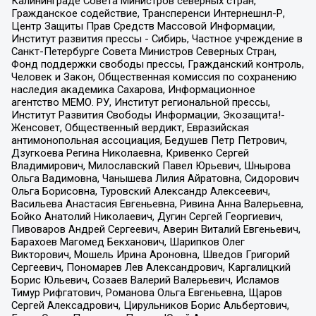
Калининграде Совета Министров северных стран,
Гражданское содействие, Трансперенси Интернешнл-Р,
Центр Защиты Прав Средств Массовой Информации,
Институт развития прессы - Сибирь, Частное учреждение в
Санкт-Петербурге Совета Министров Северных Стран,
Фонд поддержки свободы прессы, Гражданский контроль,
Человек и Закон, Общественная комиссия по сохранению
наследия академика Сахарова, Информационное
агентство МЕМО. РУ, Институт региональной прессы,
Институт Развития Свободы Информации, Экозащита!-
Женсовет, Общественный вердикт, Евразийская
антимонопольная ассоциация, Бедушев Петр Петрович,
Дзугкоева Регина Николаевна, Кривенко Сергей
Владимирович, Милославский Павел Юрьевич, Шнырова
Ольга Вадимовна, Чанышева Лилия Айратовна, Сидорович
Ольга Борисовна, Туровский Александр Алексеевич,
Васильева Анастасия Евгеньевна, Ривина Анна Валерьевна,
Бойко Анатолий Николаевич, Дугин Сергей Георгиевич,
Пивоваров Андрей Сергеевич, Аверин Виталий Евгеньевич,
Барахоев Магомед Бекханович, Шарипков Олег
Викторович, Мошель Ирина Ароновна, Шведов Григорий
Сергеевич, Пономарев Лев Александрович, Каргалицкий
Борис Юльевич, Созаев Валерий Валерьевич, Исламов
Тимур Рифгатович, Романова Ольга Евгеньевна, Щаров
Сергей Алексадрович, Цирульников Борис Альбертович,