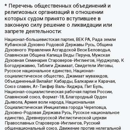
* Перечень общественных объединений и
религиозных организаций в отношении
которых судом принято вступившее в
законную силу решение о ликвидации или
запрете деятельности:
Национал-большевистская партия, ВЕК РА, Рада земли
Кубанской Духовно Родовой Державы Русь, Община
Духовного Управления Асгардской Веси Беловодья,
Славянская Община Капища Веды Перуна, Мужская
Духовная Семинария Староверов-Инглингов, Нурджулар, К
Богодержавию, Таблиги Джамаат, Свидетели Иеговы,
Русское национальное единство, Национал-
социалистическое общество, Джамаат мувахидов,
Объединенный Вилайат Кабарды, Балкарии и Карачая,
Союз славян, Ат-Такфир Валь-Хиджра, Пит Буль,
Национал-социалистическая рабочая партия России,
Славянский союз, Формат-18, Благородный Орден
Дьявола, Армия воли народа, Национальная
Социалистическая Инициатива города Череповца,
Духовно-Родовая Держава Русь, Русское национальное
единство, Древнерусской Инглистической церкви
Православных Староверов-Инглингов, Русский
общенациональный союз, Движение против нелегальной