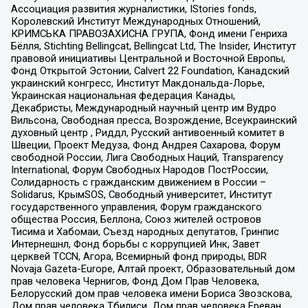
Ассоциация развития журналистики, IStories fonds,
Королевский Институт Международных Отношений,
КРИМСЬКА ПРАВОЗАХИСНА ГРУПА, Фонд имени Генриха
Бёлля, Stichting Bellingcat, Bellingcat Ltd, The Insider, Институт
правовой инициативы Центральной и Восточной Европы,
Фонд Открытой Эстонии, Calvert 22 Foundation, Канадский
украинский конгресс, Институт Макдональда-Лорье,
Украинская национальная федерация Канады,
Декабристы, Международный научный центр им Вудро
Вильсона, Свободная пресса, Возрождение, Всеукраинский
духовный центр , Риддл, Русский антивоенный комитет в
Швеции, Проект Медуза, Фонд Андрея Сахарова, Форум
свободной России, Лига Свободных Наций, Transparеncy
International, Форум Свободных Народов ПостРоссии,
Солидарность с гражданским движением в России –
Solidarus, КрымSOS, Свободный университет, Институт
государственного управления, Форум гражданского
общества Россия, Беллона, Союз жителей островов
Тисима и Хабомаи, Съезд народных депутатов, Гринпис
Интернешнл, Фонд борьбы с коррупцией Инк, Завет
церквей TCCN, Агора, Всемирный фонд природы, BDR
Novaja Gazeta-Europe, Алтай проект, Образовательный дом
прав человека Чернигов, Фонд Дом Прав Человека,
Белорусский дом прав человека имени Бориса Звозскова,
Дом прав человека Тбилиси, Дом прав человека Ереван,