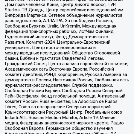
Дом прав человека Крым, Центр дикого лосося, TVR
Studios, ТВ Дождь, Центр европейских исследований им
Вилфрида Мартенса, Сетевое объединение журналистов
расследователей, АЛЛАТРА, За свободную Россию,
Свободная Бурятия, Uralic, UnKremlin, Международная
федерация транспортных рабочих, ИстЧам Финланд,
Гудзоновский институт, Фонд Демократического
Развития, Комитет-2024, Центрально-Европейский
университет, Центр восточноевропейских и
международных исследований, Общество Сторожевой
башни, Библии и трактатов Свидетелей Иеговы,
Гражданский Совет, Центр анализа европейской политики,
Академическая сеть Восточная Европа, Российский
комитет действия, РЭНД корпорейшн, Русская Америка за
демократию в России, Настоящая Россия, Глобальная сеть
журналистов-расследователей, Служба поддержки,
Свободная Россия Берлин, Свободная Россия Северный
Рейн-Вестфалия, Фонд глобальной помощи, Антивоенный
комитет России, Russie-Libertes, La Asocicion de Rusos
Libres, Союз за возвращение Северных территорий,
Крымскотатарский Ресурсный Центр, Глобальный союз
IndustriALL, Russian Election Monitor, Article 19, Мнение
медиа, Федерация анархического черного креста, Радио
Свободная Европа, Германское общество изучения
Восточной Европы, Фонд имени Фридриха Эберта, XZ