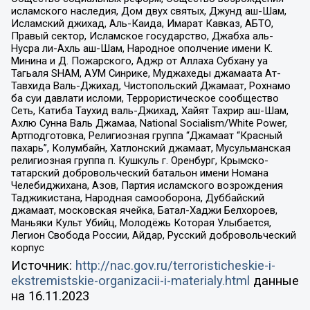
исламского наследия, Дом двух святых, Джунд аш-Шам,
Исламский джихад, Аль-Каида, Имарат Кавказ, АБТО,
Правый сектор, Исламское государство, Джабха аль-
Нусра ли-Ахль аш-Шам, Народное ополчение имени К.
Минина и Д. Пожарского, Аджр от Аллаха Субхану уа
Тагьаля SHAM, АУМ Синрике, Муджахеды джамаата Ат-
Тавхида Валь-Джихад, Чистопольский Джамаат, Рохнамо
ба суи давлати исломи, Террористическое сообщество
Сеть, Катиба Таухид валь-Джихад, Хайят Тахрир аш-Шам,
Ахлю Сунна Валь Джамаа, National Socialism/White Power,
Артподготовка, Религиозная группа “Джамаат “Красный
пахарь”, Колумбайн, Хатлонский джамаат, Мусульманская
религиозная группа п. Кушкуль г. Оренбург, Крымско-
татарский добровольческий батальон имени Номана
Челебиджихана, Азов, Партия исламского возрождения
Таджикистана, Народная самооборона, Дуббайский
джамаат, московская ячейка, Батал-Хаджи Белхороев,
Маньяки Культ Убийц, Молодёжь Которая Улыбается,
Легион Свобода России, Айдар, Русский добровольческий
корпус
Источник:
http://nac.gov.ru/terroristicheskie-i-
ekstremistskie-organizacii-i-materialy.html
данные
на
16.11.2023