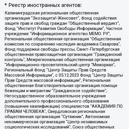
* Реестр иностранных агентов:
Калининградская региональная общественная организация "Экозащита!-Женсовет", Фонд содействия защите прав и свобод граждан "Общественный вердикт", Фонд "Институт Развития Свободы Информации", Частное учреждение "Информационное агентство МЕМО. РУ", Региональная общественная организация "Общественная комиссия по сохранению наследия академика Сахарова", Фонд поддержки свободы прессы, Санкт-Петербургская общественная правозащитная организация "Гражданский контроль", Межрегиональная общественная организация "Информационно-просветительский центр "Мемориал", Региональный Фонд "Центр Защиты Прав Средств Массовой Информации", с 05.12.2023 Фонд "Центр Защиты Прав Средств массовой информации", Региональная общественная благотворительная организация помощи беженцам и мигрантам "Гражданское содействие", Негосударственное образовательное учреждение дополнительного профессионального образования (повышение квалификации) специалистов "АКАДЕМИЯ ПО ПРАВАМ ЧЕЛОВЕКА", Свердловская региональная общественная организация "Сутяжник", Автономная некоммерческая организация "Центр независимых социологических исследований", Союз общественных объединений "Российский исследовательский центр по правам человека", Региональное общественное учреждение научно-информационный центр "МЕМОРИАЛ", Некоммерческая организация "Фонд защиты гласности", Автономная некоммерческая организация "Институт прав человека", Городская общественная организация "Екатеринбургское общество "МЕМОРИАЛ", Городская общественная организация "Рязанское историко-просветительское и правозащитное общество "Мемориал" (Рязанский Мемориал), Челябинский региональный орган общественной самодеятельности – женское общественное объединение "Женщины Евразии", Челябинский региональный орган общественной самодеятельности "Уральская правозащитная группа", Фонд содействия защите здоровья и социальной справедливости имени Андрея Рылькова, Автономная Некоммерческая Организация "Аналитический Центр Юрия Левады", Автономная некоммерческая организация социальной поддержки населения "Проект Апрель", Региональная общественная организация помощи женщинам и детям, находящимся в кризисной ситуации "Информационно-методический центр "Анна", Фонд содействия развитию массовых коммуникаций и правовому просвещению "Так-так-Так", Фонд содействия устойчивому развитию "Серебряная тайга", Свердловский региональный общественный фонд социальных проектов "Новое время", "Idel.Реалии", Кавказ.Реалии, Крым.Реалии, Телеканал Настоящее Время, Татаро-башкирская служба Радио Свобода (Azatliq Radiosi), Радио Свободная Европа/Радио Свобода (PCE/PC), "Сибирь.Реалии", "Фактограф", Благотворительный фонд помощи осужденным и их семьям, Автономная некоммерческая организация "Институт глобализации и социальных движений", Фонд "В защиту прав заключенных", Частное учреждение "Центр поддержки и содействия развитию средств массовой информации", Пензенский региональный общественный благотворительный фонд "Гражданский союз", "Север.Реалии", Некоммерческая организация Фонд "Правовая инициатива", Общество с ограниченной ответственностью "Радио Свободная Европа/Радио Свобода", Чешское информационное агентство "MEDIUM-ORIENT", Красноярская региональная общественная организация "Мы против СПИДа", Камалягин Денис Николаевич, Маркелов Сергей Евгеньевич, Пономарев Лев Александрович, Савицкая Людмила Алексеевна, Автономная некоммерческая организация "Центр по работе с проблемой насилия "НАСИЛИЮ.НЕТ", Межрегиональный профессиональный союз работников здравоохранения "Альянс врачей", Юридическое лицо, зарегистрированное в Латвийской Республике, SIA "Medusa Project" (регистрационный номер 40103797863, дата регистрации 10.06.2014), Некоммерческая организация "Фонд по борьбе с коррупцией", Автономная некоммерческая организация "Институт права и публичной политики", Баданин Роман Сергеевич, Гликин Максим Александрович, Железнова Мария Михайловна, Лукьянова Юлия Сергеевна, Маетная Елизавета Витальевна, Маняхин Петр Борисович, Чуракова Ольга Владимировна, Ярош Юлия Петровна, Юридическое лицо "The Insider SIA", зарегистрированное в Риге, Латвийская Республика (дата регистрации 26.06.2015), являющееся администратором доменного имени интернет-издания "The Insider SIA", https://theins.ru, Постернак Алексей Евгеньевич, Рубин Михаил Аркадьевич, Анин Роман Александрович, Юридическое лицо Istories fonds, зарегистрированное в Латвийской Республике (регистрационный номер 50008295751, дата регистрации 24.02.2020), Великовский Дмитрий Александрович, Долинина Ирина Николаевна, Мароховская Алеся Алексеевна, Шлейнов Роман Юрьевич, Шмагун Олеся Валентиновна, Общество с ограниченной ответственностью "Альтаир 2021", Общество с ограниченной ответственностью "Вега 2021", Общество с ограниченной ответственностью "Главный редактор 2021", Общество с ограниченной ответственностью "Ромашки монолит", Важенков Артем Валерьевич, Ивановская областная общественная организация "Центр гендерных исследований", Гурман Юрий Альбертович, Медиапроект "ОВД-Инфо", Егоров Владимир Владимирович, Жилинский Владимир Александрович, Общество с ограниченной ответственностью "ЗП", Иванова София Юрьевна, Карезина Инна Павловна, Кильтау Екатерина Викторовна, Петров Алексей Викторович, Пискунов Сергей Евгеньевич, Смирнов Сергей Сергеевич, Тихонов Михаил Сергеевич, Общество с ограниченной ответственностью "ЖУРНАЛИСТ-ИНОСТРАННЫЙ АГЕНТ", Арапова Галина Юрьевна, Вольтская Татьяна Анатольевна, Американская компания "Mason G.E.S. Anonymous Foundation" (США), являющаяся владельцем интернет-издания https://mnews.world/, Компания "Stichting Bellingcat", зарегистрированная в Нидерландах (дата регистрации 11.07.2018), Захаров Андрей Вячеславович, Клепиковская Екатерина Дмитриевна, Общество с ограниченной ответственностью "МЕМО", Перл Роман Александрович, Симонов Евгений Алексеевич, Соловьева Елена Анатольевна, Сотников Даниил Владимирович, Сурначева Елизавета Дмитриевна, Автономная некоммерческая организация по защите прав человека и информированию населения "Якутия – Наше Мнение", Общество с ограниченной ответственностью "Москоу диджитал медиа", с 26.01.2023 Общество с ограниченной ответственностью "Чайка Белые сады", Ветошкина Валерия Валерьевна, Заговора Максим Александрович, Межрегиональное общественное движение "Российская ЛГБТ - сеть", Оленичев Максим Владимирович, Павлов Иван Юрьевич, Скворцова Елена Сергеевна, Общество с ограниченной ответственностью "Как бы инагент", Кочетков Игорь Викторович, Общество с ограниченной ответственностью "Честные выборы", Еланчик Олег Александрович, Общество с ограниченной ответственностью "Нобелевский призыв", Гималова Регина Эмилевна, Григорьев Андрей Валерьевич, Григорьева Алина Александровна, Ассоциация по содействию защите прав призывников, альтернативнослужащих и военнослужащих "Правозащитная группа "Гражданин.Армия.Право", Хисамова Регина Фаритовна, Автономная некоммерческая организация по реализации социально-правовых программ "Лилит", Дальневосточное общественное движение "Маяк", Санкт-Петербургская ЛГБТ-инициативная группа "Выход", Инициативная группа ЛГБТ+ "Реверс", Алексеев Андрей Викторович, Бекбулатова Таисия Львовна, Беляев Иван Михайлович, Владыкина Елена Сергеевна, Гельман Марат Александрович, Никульшина Вероника Юрьевна, Толоконникова Надежда Андреевна, Шендерович Виктор Анатольевич, Общество с ограниченной ответственностью "Данное сообщение", Общество с ограниченной ответственностью Издательский дом "Новая глава", Айнбиндер Александра Александровна, Московский комьюнити-центр для ЛГБТ+инициатив, Благотворительный фонд развития филантропии, Deutsche Welle (Германия, Kurt-Schumacher-Strasse 3, 53113 Bonn), Борзунова Мария Михайловна, Воробьев Виктор Викторович, Голубева Анна Львовна, Константинова Алла Михайловна, Малкова Ирина Владимировна, Мурадов Мурад Абдулгалимович, Осетинская Елизавета Николаевна, Понасенков Евгений Николаевич, Ганапольский Матвей Юрьевич, Киселев Евгений Алексеевич, Борухович Ирина Григорьевна, Дремин Иван Тимофеевич, Дубровский Дмитрий Викторович, Красноярская региональная общественная организация поддержки и развития альтернативных образовательных технологий и межкультурных коммуникаций "ИНТЕРРА", Маяковская Екатерина Алексеевна, Фейгин Марк Захарович, Филимонов Андрей Викторович, Дзугкоева Регина Николаевна, Доброхотов Роман Александрович, Дудь Юрий Александрович, Елкин Сергей Владимирович, Кругликов Кирилл Игоревич, Сабунаева Мария Леонидовна, Семенов Алексей Владимирович, Шаинян Карен Багратович, Шульман Екатерина Михайловна, Асафьев Артур Валерьевич, Вахштайн Виктор Семенович, Венедиктов Алексей Алексеевич, Лушникова Екатерина Евгеньевна, Волков Леонид Михайлович, Невзоров Александр Глебович, Пархоменко Сергей Борисович, Сироткин Ярослав Николаевич, Кара-Мурза Владимир Владимирович, Баранова Наталья Владимировна, Гозман Леонид Яковлевич, Кагарлицкий Борис Юльевич, Климарев Михаил Валерьевич, Милов Владимир Станиславович, Автономная некоммерческая организация Краснодарский центр современного искусства "Типография", Моргенштерн Алишер Тагирович, Соболь Любовь Эдуардовна, Общество с ограниченной ответственностью "ЛИЗА НОРМ", Каспаров Гарри Кимович, Ходорковский Михаил Борисович, Общество с ограниченной ответственностью "Апрельские тезисы", Данилович Ирина Брониславовна, Кашин Олег Владимирович, Петров Николай Владимирович, Пивоваров Алексей Владимирович, Соколов Михаил Владимирович, Цветкова Юлия Владимировна, Чичваркин Евгений Александрович, Комитет против пыток/Команда против пыток, Общество с ограниченной ответственностью "Первый научный", Общество с ограниченной ответственностью "Вертолет и ко", Белоцерковская Вероника Борисовна, Кац Максим Евгеньевич, Лазарева Татьяна Юрьевна, Шаведдинов Руслан Табризович, Яшин Илья Валерьевич, Общество с ограниченной ответственностью "Иноагент ААВ", Алешковский Дмитрий Петрович, Альбац Евгения Марковна, Быков Дмитрий Львович, Галямина Юлия Евгеньевна, Лойко Сергей Леонидович, Мартынов Кирилл Константинович, Медведев Сергей Александрович, Крашенинников Федор Геннадиевич, Гордеева Катерина Вл