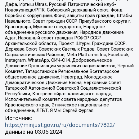
Дафа, Иртыш Ultras, Русский Патриотический клуб-
Новокузнецк/РПК, Сибирский державный союз, Фонд
борьбы с коррупцией, Фонд защиты прав граждан, Штабы
Навального, Совет граждан СССР Прикубанского округа г.
Краснодара, Мужское государство, Народное
объединение русского движения, Народное движение
Адат, Народный совет граждан РСФСР СССР
Архангельской области, Проект Штурм, Граждане СССР,
Держава Союз Советских Светлых Родов, Совет Советских
Социалистических Районов, Meta Platforms Inc, Facebook,
Instagram, WhatsApp, СИЧ-С14, Добровольческое
Движение Организации украинских националистов, Черный
Комитет, Татарстанское Региональное Всетатарское
общественное движение, Невоград, Молодежное
Демократическое Движение Весна, Верховный Совет
Татарской Автономной Советской Социалистической
Республики, Конгресс ойрат-калмыцкого народа,
Исполнительный комитет совета народных депутатов
Красноярского края, Этническое национальное
объединение, ЛГБТ, Я.МЫ Сергей Фургал
Источник:
https://minjust.gov.ru/ru/documents/7822/
данные на
03.05.2024