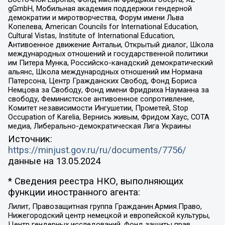
gGmbH, Мобильная академия поддержки гендерной
демократии и миротворчества, Форум имени Льва
Копелева, American Councils for International Education,
Cultural Vistas, Institute of International Education,
Антивоенное движение Антальи, Открытый диалог, Школа
международных отношений и государственной политики
им Питера Мунка, Российско-канадский демократический
альянс, Школа международных отношений им Нормана
Патерсона, Центр Гражданских Свобод, Фонд Бориса
Немцова за Свободу, Фонд имени Фридриха Науманна за
свободу, Феминистское антивоенное сопротивление,
Комитет независимости Ингушетии, Прометей, Stop
Occupation of Karelia, Вернись живым, Фридом Хаус, СОТА
медиа, Либерально-демократическая Лига Украины
Источник:
https://minjust.gov.ru/ru/documents/7756/
данные на
13.05.2024
* Сведения реестра НКО, выполняющих
функции иностранного агента:
Лилит, Правозащитная группа Гражданин.Армия.Право,
Нижегородский центр немецкой и европейской культуры,
Центр гендерных исследований, Фонд защиты прав