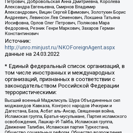
Петрович, Добровольская Анна Дмитриевна, Королева
Александра Евгеньевна, Смирнов Владимир
Александрович, Вицин Сергей Ефимович, Золотухин Борис
Андреевич, Левинсон Лев Семенович, Локшина Татьяна
Иосифовна, Орлов Олег Петрович, Полякова Мара
Федоровна, Резник Генри Маркович, Захаров Герман
Константинович
Источник:
http://unro.minjust.ru/NKOForeignAgent.aspx
данные на
24.03.2022
* Единый федеральный список организаций, в
том числе иностранных и международных
организаций, признанных в соответствии с
законодательством Российской Федерации
террористическими:
Высший военный Маджлисуль Шура Объединенных сил
моджахедов Кавказа, Конгресс народов Ичкерии и
Дагестана, База, Асбат аль-Ансар, Священная война,
Исламская группа, Братья-мусульмане, Партия исламского
освобождения, Лашкар-И-Тайба, Исламская группа,
Движение Талибан, Исламская партия Туркестана,
Общество социальных реформ, Общество возрождения