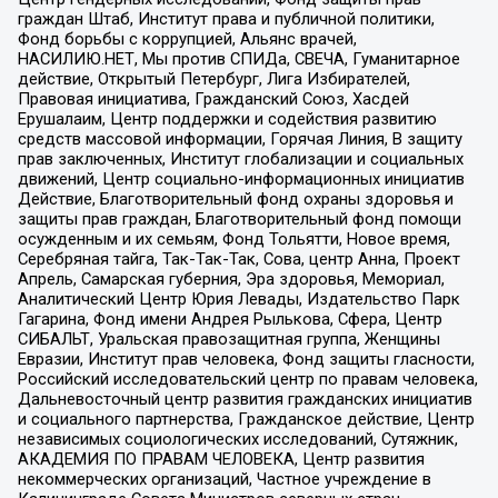
граждан Штаб, Институт права и публичной политики,
Фонд борьбы с коррупцией, Альянс врачей,
НАСИЛИЮ.НЕТ, Мы против СПИДа, СВЕЧА, Гуманитарное
действие, Открытый Петербург, Лига Избирателей,
Правовая инициатива, Гражданский Союз, Хасдей
Ерушалаим, Центр поддержки и содействия развитию
средств массовой информации, Горячая Линия, В защиту
прав заключенных, Институт глобализации и социальных
движений, Центр социально-информационных инициатив
Действие, Благотворительный фонд охраны здоровья и
защиты прав граждан, Благотворительный фонд помощи
осужденным и их семьям, Фонд Тольятти, Новое время,
Серебряная тайга, Так-Так-Так, Сова, центр Анна, Проект
Апрель, Самарская губерния, Эра здоровья, Мемориал,
Аналитический Центр Юрия Левады, Издательство Парк
Гагарина, Фонд имени Андрея Рылькова, Сфера, Центр
СИБАЛЬТ, Уральская правозащитная группа, Женщины
Евразии, Институт прав человека, Фонд защиты гласности,
Российский исследовательский центр по правам человека,
Дальневосточный центр развития гражданских инициатив
и социального партнерства, Гражданское действие, Центр
независимых социологических исследований, Сутяжник,
АКАДЕМИЯ ПО ПРАВАМ ЧЕЛОВЕКА, Центр развития
некоммерческих организаций, Частное учреждение в