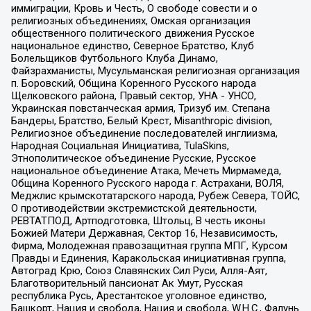
иммиграции, Кровь и Честь, О свободе совести и о
религиозных объединениях, Омская организация
общественного политического движения Русское
национальное единство, Северное Братство, Клуб
Болельщиков Футбольного Клуба Динамо,
Файзрахманисты, Мусульманская религиозная организация
п. Боровский, Община Коренного Русского народа
Щелковского района, Правый сектор, УНА - УНСО,
Украинская повстанческая армия, Тризуб им. Степана
Бандеры, Братство, Белый Крест, Misanthropic division,
Религиозное объединение последователей инглиизма,
Народная Социальная Инициатива, TulaSkins,
Этнополитическое объединение Русские, Русское
национальное объединение Атака, Мечеть Мирмамеда,
Община Коренного Русского народа г. Астрахани, ВОЛЯ,
Меджлис крымскотатарского народа, Рубеж Севера, ТОЙС,
О противодействии экстремистской деятельности,
РЕВТАТПОД, Артподготовка, Штольц, В честь иконы
Божией Матери Державная, Сектор 16, Независимость,
Фирма, Молодежная правозащитная группа МПГ, Курсом
Правды и Единения, Каракольская инициативная группа,
Автоград Крю, Союз Славянских Сил Руси, Алля-Аят,
Благотворительный пансионат Ак Умут, Русская
республика Русь, Арестантское уголовное единство,
Башкорт, Нация и свобода, Нация и свобода, W.H.С., Фалунь