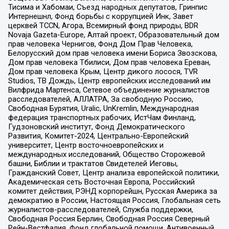
Тисима и Хабомаи, Съезд народных депутатов, Гринпис
Интернешнл, Фонд борьбы с коррупцией Инк, Завет
церквей TCCN, Агора, Всемирный фонд природы, BDR
Novaja Gazeta-Europe, Алтай проект, Образовательный дом
прав человека Чернигов, Фонд Дом Прав Человека,
Белорусский дом прав человека имени Бориса Звозскова,
Дом прав человека Тбилиси, Дом прав человека Ереван,
Дом прав человека Крым, Центр дикого лосося, TVR
Studios, ТВ Дождь, Центр европейских исследований им
Вилфрида Мартенса, Сетевое объединение журналистов
расследователей, АЛЛАТРА, За свободную Россию,
Свободная Бурятия, Uralic, UnKremlin, Международная
федерация транспортных рабочих, ИстЧам Финланд,
Гудзоновский институт, Фонд Демократического
Развития, Комитет-2024, Центрально-Европейский
университет, Центр восточноевропейских и
международных исследований, Общество Сторожевой
башни, Библии и трактатов Свидетелей Иеговы,
Гражданский Совет, Центр анализа европейской политики,
Академическая сеть Восточная Европа, Российский
комитет действия, РЭНД корпорейшн, Русская Америка за
демократию в России, Настоящая Россия, Глобальная сеть
журналистов-расследователей, Служба поддержки,
Свободная Россия Берлин, Свободная Россия Северный
Рейн-Вестфалия, Фонд глобальной помощи, Антивоенный