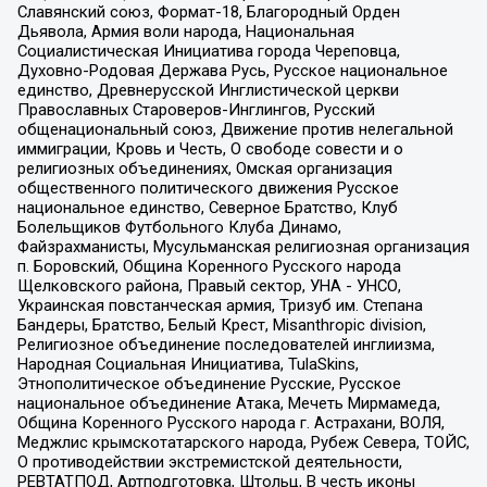
Славянский союз, Формат-18, Благородный Орден
Дьявола, Армия воли народа, Национальная
Социалистическая Инициатива города Череповца,
Духовно-Родовая Держава Русь, Русское национальное
единство, Древнерусской Инглистической церкви
Православных Староверов-Инглингов, Русский
общенациональный союз, Движение против нелегальной
иммиграции, Кровь и Честь, О свободе совести и о
религиозных объединениях, Омская организация
общественного политического движения Русское
национальное единство, Северное Братство, Клуб
Болельщиков Футбольного Клуба Динамо,
Файзрахманисты, Мусульманская религиозная организация
п. Боровский, Община Коренного Русского народа
Щелковского района, Правый сектор, УНА - УНСО,
Украинская повстанческая армия, Тризуб им. Степана
Бандеры, Братство, Белый Крест, Misanthropic division,
Религиозное объединение последователей инглиизма,
Народная Социальная Инициатива, TulaSkins,
Этнополитическое объединение Русские, Русское
национальное объединение Атака, Мечеть Мирмамеда,
Община Коренного Русского народа г. Астрахани, ВОЛЯ,
Меджлис крымскотатарского народа, Рубеж Севера, ТОЙС,
О противодействии экстремистской деятельности,
РЕВТАТПОД, Артподготовка, Штольц, В честь иконы