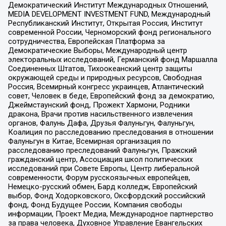
Демократический Институт Международных Отношений,
MEDIA DEVELOPMENT INVESTMENT FUND, Международный
Республиканский Институт, Открытая Россия, Институт
современной России, Черноморский фонд регионального
сотрудничества, Европейская Платформа за
Демократические Выборы, Международный центр
электоральных исследований, Германский фонд Маршалла
Соединенных Штатов, Тихоокеанский центр защиты
окружающей среды и природных ресурсов, Свободная
Россия, Всемирный конгресс украинцев, Атлантический
совет, Человек в беде, Европейский фонд за демократию,
Джеймстаунский фонд, Прожект Хармони, Родники
дракона, Врачи против насильственного извлечения
органов, Фалунь Дафа, Друзья Фалуньгун, Фалуньгун,
Коалиция по расследованию преследования в отношении
Фалуньгун в Китае, Всемирная организация по
расследованию преследований Фалуньгун, Пражский
гражданский центр, Ассоциация школ политических
исследований при Совете Европы, Центр либеральной
современности, Форум русскоязычных европейцев,
Немецко-русский обмен, Бард колледж, Европейский
выбор, Фонд Ходорковского, Оксфордский российский
фонд, Фонд Будущее России, Компания свободы
информации, Проект Медиа, Международное партнерство
за права человека, Духовное Управление Евангельских