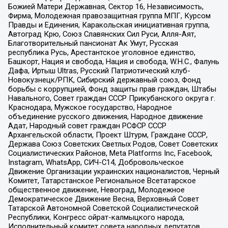
Божией Матери Державная, Сектор 16, Независимость,
Фирма, Молодежная правозащитная группа МПГ, Курсом
Правды и Единения, Каракольская инициативная группа,
Автоград Крю, Союз Славянских Сил Руси, Алля-Аят,
Благотворительный пансионат Ак Умут, Русская
республика Русь, Арестантское уголовное единство,
Башкорт, Нация и свобода, Нация и свобода, W.H.С., Фалунь
Дафа, Иртыш Ultras, Русский Патриотический клуб-
Новокузнецк/РПК, Сибирский державный союз, Фонд
борьбы с коррупцией, Фонд защиты прав граждан, Штабы
Навального, Совет граждан СССР Прикубанского округа г.
Краснодара, Мужское государство, Народное
объединение русского движения, Народное движение
Адат, Народный совет граждан РСФСР СССР
Архангельской области, Проект Штурм, Граждане СССР,
Держава Союз Советских Светлых Родов, Совет Советских
Социалистических Районов, Meta Platforms Inc, Facebook,
Instagram, WhatsApp, СИЧ-С14, Добровольческое
Движение Организации украинских националистов, Черный
Комитет, Татарстанское Региональное Всетатарское
общественное движение, Невоград, Молодежное
Демократическое Движение Весна, Верховный Совет
Татарской Автономной Советской Социалистической
Республики, Конгресс ойрат-калмыцкого народа,
Исполнительный комитет совета народных депутатов