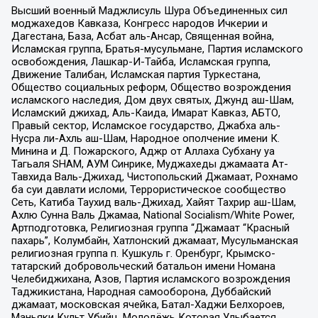
Высший военный Маджлисуль Шура Объединенных сил
моджахедов Кавказа, Конгресс народов Ичкерии и
Дагестана, База, Асбат аль-Ансар, Священная война,
Исламская группа, Братья-мусульмане, Партия исламского
освобождения, Лашкар-И-Тайба, Исламская группа,
Движение Талибан, Исламская партия Туркестана,
Общество социальных реформ, Общество возрождения
исламского наследия, Дом двух святых, Джунд аш-Шам,
Исламский джихад, Аль-Каида, Имарат Кавказ, АБТО,
Правый сектор, Исламское государство, Джабха аль-
Нусра ли-Ахль аш-Шам, Народное ополчение имени К.
Минина и Д. Пожарского, Аджр от Аллаха Субхану уа
Тагьаля SHAM, АУМ Синрике, Муджахеды джамаата Ат-
Тавхида Валь-Джихад, Чистопольский Джамаат, Рохнамо
ба суи давлати исломи, Террористическое сообщество
Сеть, Катиба Таухид валь-Джихад, Хайят Тахрир аш-Шам,
Ахлю Сунна Валь Джамаа, National Socialism/White Power,
Артподготовка, Религиозная группа “Джамаат “Красный
пахарь”, Колумбайн, Хатлонский джамаат, Мусульманская
религиозная группа п. Кушкуль г. Оренбург, Крымско-
татарский добровольческий батальон имени Номана
Челебиджихана, Азов, Партия исламского возрождения
Таджикистана, Народная самооборона, Дуббайский
джамаат, московская ячейка, Батал-Хаджи Белхороев,
Маньяки Культ Убийц, Молодёжь Которая Улыбается,