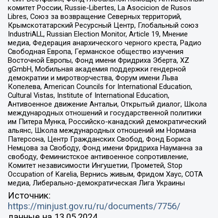
комитет России, Russie-Libertes, La Asocicion de Rusos
Libres, Союз за возвращение Северных территорий,
Крымскотатарский Ресурсный Центр, Глобальный союз
IndustriALL, Russian Election Monitor, Article 19, Мнение
медиа, Федерация анархического черного креста, Радио
Свободная Европа, Германское общество изучения
Восточной Европы, Фонд имени Фридриха Эберта, XZ
gGmbH, Мобильная академия поддержки гендерной
демократии и миротворчества, Форум имени Льва
Копелева, American Councils for International Education,
Cultural Vistas, Institute of International Education,
Антивоенное движение Антальи, Открытый диалог, Школа
международных отношений и государственной политики
им Питера Мунка, Российско-канадский демократический
альянс, Школа международных отношений им Нормана
Патерсона, Центр Гражданских Свобод, Фонд Бориса
Немцова за Свободу, Фонд имени Фридриха Науманна за
свободу, Феминистское антивоенное сопротивление,
Комитет независимости Ингушетии, Прометей, Stop
Occupation of Karelia, Вернись живым, Фридом Хаус, СОТА
медиа, Либерально-демократическая Лига Украины
Источник:
https://minjust.gov.ru/ru/documents/7756/
данные на
13.05.2024