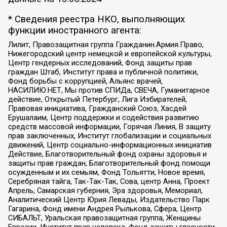
* Сведения реестра НКО, выполняющих
функции иностранного агента:
Лилит, Правозащитная группа Гражданин.Армия.Право,
Нижегородский центр немецкой и европейской культуры,
Центр гендерных исследований, Фонд защиты прав
граждан Штаб, Институт права и публичной политики,
Фонд борьбы с коррупцией, Альянс врачей,
НАСИЛИЮ.НЕТ, Мы против СПИДа, СВЕЧА, Гуманитарное
действие, Открытый Петербург, Лига Избирателей,
Правовая инициатива, Гражданский Союз, Хасдей
Ерушалаим, Центр поддержки и содействия развитию
средств массовой информации, Горячая Линия, В защиту
прав заключенных, Институт глобализации и социальных
движений, Центр социально-информационных инициатив
Действие, Благотворительный фонд охраны здоровья и
защиты прав граждан, Благотворительный фонд помощи
осужденным и их семьям, Фонд Тольятти, Новое время,
Серебряная тайга, Так-Так-Так, Сова, центр Анна, Проект
Апрель, Самарская губерния, Эра здоровья, Мемориал,
Аналитический Центр Юрия Левады, Издательство Парк
Гагарина, Фонд имени Андрея Рылькова, Сфера, Центр
СИБАЛЬТ, Уральская правозащитная группа, Женщины
Евразии, Институт прав человека, Фонд защиты гласности,