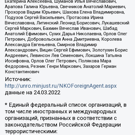
Екатерина Алексеевна, Шуманов Илья Вячеславович,
Арапова Галина Юрьевна, Свечников Анатолий Мариевич,
Прохоров Вадим Юрьевич, Шахова Елена Владимировна,
Подузов Сергей Васильевич, Протасова Ирина
Вячеславовна, Литинский Леонид Борисович, Лукашевский
Сергей Маркович, Бахмин Вячеслав Иванович, Шабад
Анатолий Ефимович, Сухих Дарья Николаевна, Орлов Олег
Петрович, Добровольская Анна Дмитриевна, Королева
Александра Евгеньевна, Смирнов Владимир
Александрович, Вицин Сергей Ефимович, Золотухин Борис
Андреевич, Левинсон Лев Семенович, Локшина Татьяна
Иосифовна, Орлов Олег Петрович, Полякова Мара
Федоровна, Резник Генри Маркович, Захаров Герман
Константинович
Источник:
http://unro.minjust.ru/NKOForeignAgent.aspx
данные на
24.03.2022
* Единый федеральный список организаций, в
том числе иностранных и международных
организаций, признанных в соответствии с
законодательством Российской Федерации
террористическими: