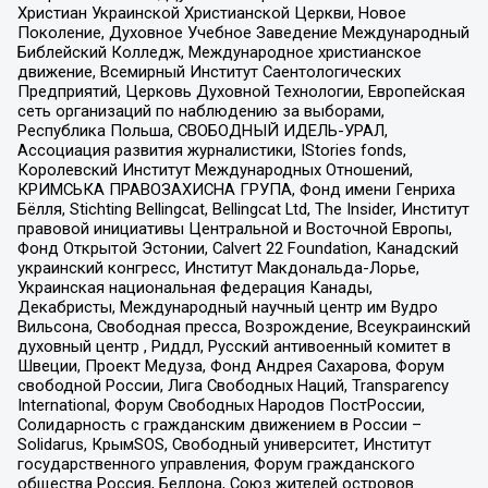
Христиан Украинской Христианской Церкви, Новое
Поколение, Духовное Учебное Заведение Международный
Библейский Колледж, Международное христианское
движение, Всемирный Институт Саентологических
Предприятий, Церковь Духовной Технологии, Европейская
сеть организаций по наблюдению за выборами,
Республика Польша, СВОБОДНЫЙ ИДЕЛЬ-УРАЛ,
Ассоциация развития журналистики, IStories fonds,
Королевский Институт Международных Отношений,
КРИМСЬКА ПРАВОЗАХИСНА ГРУПА, Фонд имени Генриха
Бёлля, Stichting Bellingcat, Bellingcat Ltd, The Insider, Институт
правовой инициативы Центральной и Восточной Европы,
Фонд Открытой Эстонии, Calvert 22 Foundation, Канадский
украинский конгресс, Институт Макдональда-Лорье,
Украинская национальная федерация Канады,
Декабристы, Международный научный центр им Вудро
Вильсона, Свободная пресса, Возрождение, Всеукраинский
духовный центр , Риддл, Русский антивоенный комитет в
Швеции, Проект Медуза, Фонд Андрея Сахарова, Форум
свободной России, Лига Свободных Наций, Transparеncy
International, Форум Свободных Народов ПостРоссии,
Солидарность с гражданским движением в России –
Solidarus, КрымSOS, Свободный университет, Институт
государственного управления, Форум гражданского
общества Россия, Беллона, Союз жителей островов