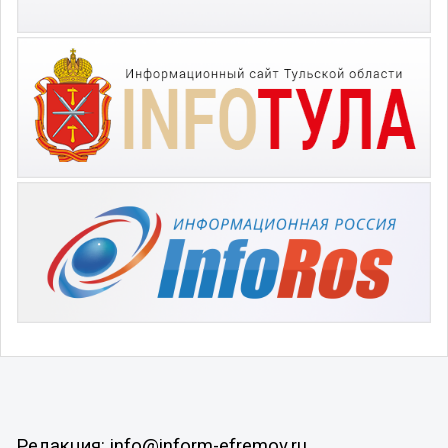
Редакция: info@inform-efremov.ru