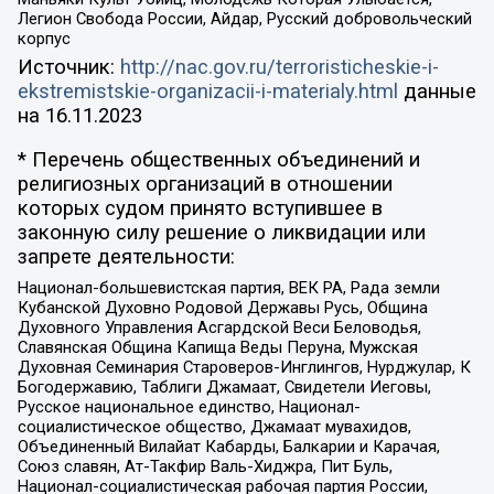
Легион Свобода России, Айдар, Русский добровольческий
корпус
Источник:
http://nac.gov.ru/terroristicheskie-i-
ekstremistskie-organizacii-i-materialy.html
данные
на
16.11.2023
* Перечень общественных объединений и
религиозных организаций в отношении
которых судом принято вступившее в
законную силу решение о ликвидации или
запрете деятельности:
Национал-большевистская партия, ВЕК РА, Рада земли
Кубанской Духовно Родовой Державы Русь, Община
Духовного Управления Асгардской Веси Беловодья,
Славянская Община Капища Веды Перуна, Мужская
Духовная Семинария Староверов-Инглингов, Нурджулар, К
Богодержавию, Таблиги Джамаат, Свидетели Иеговы,
Русское национальное единство, Национал-
социалистическое общество, Джамаат мувахидов,
Объединенный Вилайат Кабарды, Балкарии и Карачая,
Союз славян, Ат-Такфир Валь-Хиджра, Пит Буль,
Национал-социалистическая рабочая партия России,