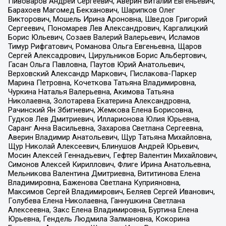
Пивоваров Андрей Сергеевич, Аверин Виталий Евгеньевич,
Барахоев Магомед Бекханович, Шарипков Олег
Викторович, Мошель Ирина Ароновна, Шведов Григорий
Сергеевич, Пономарев Лев Александрович, Каргалицкий
Борис Юльевич, Созаев Валерий Валерьевич, Исламов
Тимур Рифгатович, Романова Ольга Евгеньевна, Щаров
Сергей Алексадрович, Цирульников Борис Альбертович,
Гасан Ольга Павловна, Паутов Юрий Анатольевич,
Верховский Александр Маркович, Пислакова-Паркер
Марина Петровна, Кочеткова Татьяна Владимировна,
Чуркина Наталья Валерьевна, Акимова Татьяна
Николаевна, Золотарева Екатерина Александровна,
Рачинский Ян Збигневич, Жемкова Елена Борисовна,
Гудков Лев Дмитриевич, Илларионова Юлия Юрьевна,
Саранг Анна Васильевна, Захарова Светлана Сергеевна,
Аверин Владимир Анатольевич, Щур Татьяна Михайловна,
Щур Николай Алексеевич, Блинушов Андрей Юрьевич,
Мосин Алексей Геннадьевич, Гефтер Валентин Михайлович,
Симонов Алексей Кириллович, Флиге Ирина Анатольевна,
Мельникова Валентина Дмитриевна, Вититинова Елена
Владимировна, Баженова Светлана Куприяновна,
Максимов Сергей Владимирович, Беляев Сергей Иванович,
Голубева Елена Николаевна, Ганнушкина Светлана
Алексеевна, Закс Елена Владимировна, Буртина Елена
Юрьевна, Гендель Людмила Залмановна, Кокорина