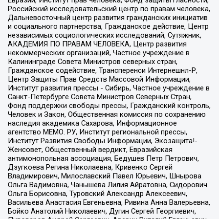
Российский исследовательский центр по правам человека,
Дальневосточный центр развития гражданских инициатив
и социального партнерства, Гражданское действие, Центр
независимых социологических исследований, Сутяжник,
АКАДЕМИЯ ПО ПРАВАМ ЧЕЛОВЕКА, Центр развития
некоммерческих организаций, Частное учреждение в
Калининграде Совета Министров северных стран,
Гражданское содействие, Трансперенси Интернешнл-Р,
Центр Защиты Прав Средств Массовой Информации,
Институт развития прессы - Сибирь, Частное учреждение в
Санкт-Петербурге Совета Министров Северных Стран,
Фонд поддержки свободы прессы, Гражданский контроль,
Человек и Закон, Общественная комиссия по сохранению
наследия академика Сахарова, Информационное
агентство МЕМО. РУ, Институт региональной прессы,
Институт Развития Свободы Информации, Экозащита!-
Женсовет, Общественный вердикт, Евразийская
антимонопольная ассоциация, Бедушев Петр Петрович,
Дзугкоева Регина Николаевна, Кривенко Сергей
Владимирович, Милославский Павел Юрьевич, Шнырова
Ольга Вадимовна, Чанышева Лилия Айратовна, Сидорович
Ольга Борисовна, Туровский Александр Алексеевич,
Васильева Анастасия Евгеньевна, Ривина Анна Валерьевна,
Бойко Анатолий Николаевич, Дугин Сергей Георгиевич,