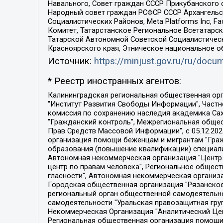
Навального, Совет граждан СССР Прикубанского 
Народный совет граждан РСФСР СССР Архангельск
Социалистических Районов, Meta Platforms Inc, 
Комитет, Татарстанское Региональное Всетатар
Татарской Автономной Советской Социалистическ
Красноярского края, Этническое национальное о
Источник:
https://minjust.gov.ru/ru/doc
* Реестр иностранных агентов:
Калининградская региональная общественная организация "Экозащита!-Женсовет", Фонд содействия защите прав и свобод граждан "Общественный вердикт", Фонд "Институт Развития Свободы Информации", Частное учреждение "Информационное агентство МЕМО. РУ", Региональная общественная организация "Общественная комиссия по сохранению наследия академика Сахарова", Фонд поддержки свободы прессы, Санкт-Петербургская общественная правозащитная организация "Гражданский контроль", Межрегиональная общественная организация "Информационно-просветительский центр "Мемориал", Региональный Фонд "Центр Защиты Прав Средств Массовой Информации", с 05.12.2023 Фонд "Центр Защиты Прав Средств массовой информации", Региональная общественная благотворительная организация помощи беженцам и мигрантам "Гражданское содействие", Негосударственное образовательное учреждение дополнительного профессионального образования (повышение квалификации) специалистов "АКАДЕМИЯ ПО ПРАВАМ ЧЕЛОВЕКА", Свердловская региональная общественная организация "Сутяжник", Автономная некоммерческая организация "Центр независимых социологических исследований", Союз общественных объединений "Российский исследовательский центр по правам человека", Региональное общественное учреждение научно-информационный центр "МЕМОРИАЛ", Некоммерческая организация "Фонд защиты гласности", Автономная некоммерческая организация "Институт прав человека", Городская общественная организация "Екатеринбургское общество "МЕМОРИАЛ", Городская общественная организация "Рязанское историко-просветительское и правозащитное общество "Мемориал" (Рязанский Мемориал), Челябинский региональный орган общественной самодеятельности – женское общественное объединение "Женщины Евразии", Челябинский региональный орган общественной самодеятельности "Уральская правозащитная группа", Фонд содействия защите здоровья и социальной справедливости имени Андрея Рылькова, Автономная Некоммерческая Организация "Аналитический Центр Юрия Левады", Автономная некоммерческая организация социальной поддержки населения "Проект Апрель", Региональная общественная организация помощи женщинам и детям, находящимся в кризисной ситуации "Информационно-методический центр "Анна", Фонд содействия развитию массовых коммуникаций и правовому просвещению "Так-так-Так", Фонд содействия устойчивому развитию "Серебряная тайга", Свердловский региональный общественный фонд социальных проектов "Новое время", "Idel.Реалии", Кавказ.Реалии, Крым.Реалии, Телеканал Настоящее Время, Татаро-башкирская служба Радио Свобода (Azatliq Radiosi), Радио Свободная Европа/Радио Свобода (PCE/PC), "Сибирь.Реалии", "Фактограф", Благотворительный фонд помощи осужденным и их семьям, Автономная некоммерческая организация "Институт глобализации и социальных движений", Фонд "В защиту прав заключенных", Частное учреждение "Центр поддержки и содействия развитию средств массовой информации", Пензенский региональный общественный благотворительный фонд "Гражданский союз", "Север.Реалии", Некоммерческая организация Фонд "Правовая инициатива", 