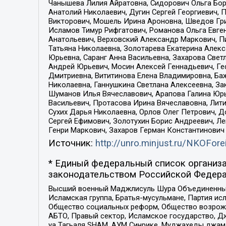
Чанышева Лилия Айратовна, Сидорович Ольга Бори
Анатолий Николаевич, Дугин Сергей Георгиевич, 
Викторович, Мошель Ирина Ароновна, Шведов Гри
Исламов Тимур Рифгатович, Романова Ольга Евге
Анатольевич, Верховский Александр Маркович, П
Татьяна Николаевна, Золотарева Екатерина Алек
Юрьевна, Саранг Анна Васильевна, Захарова Свет
Андрей Юрьевич, Мосин Алексей Геннадьевич, Ге
Дмитриевна, Вититинова Елена Владимировна, Ба
Николаевна, Ганнушкина Светлана Алексеевна, За
Шуманов Илья Вячеславович, Арапова Галина Юрь
Васильевич, Протасова Ирина Вячеславовна, Лит
Сухих Дарья Николаевна, Орлов Олег Петрович, 
Сергей Ефимович, Золотухин Борис Андреевич, Л
Генри Маркович, Захаров Герман Константинович
Источник:
http://unro.minjust.ru/NKOFore
* Единый федеральный список организа
законодательством Российской Федера
Высший военный Маджлисуль Шура Объединенных с
Исламская группа, Братья-мусульмане, Партия ис
Общество социальных реформ, Общество возрожд
АБТО, Правый сектор, Исламское государство, Д
уа Тагьаля SHAM, АУМ Синрике, Муджахеды джама