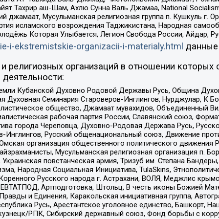
ят Тахрир аш-Шам, Ахлю Сунна Валь Джамаа, National Socialism
ий джамаат, Мусульманская религиозная группа п. Кушкуль г. 
ртия исламского возрождения Таджикистана, Народная самооб
олодёжь Которая Улыбается, Легион Свобода России, Айдар, Р
ie-i-ekstremistskie-organizacii-i-materialy.html
данные
и религиозных организаций в отношении которых 
 деятельности:
земли Кубанской Духовно Родовой Державы Русь, Община Духо
 Духовная Семинария Староверов-Инглингов, Нурджулар, К Бо
листическое общество, Джамаат мувахидов, Объединенный Вил
иалистическая рабочая партия России, Славянский союз, Форма
ива города Череповца, Духовно-Родовая Держава Русь, Русск
-Инглингов, Русский общенациональный союз, Движение против
 Омская организация общественного политического движения Р
йзрахманисты, Мусульманская религиозная организация п. Бо
краинская повстанческая армия, Тризуб им. Степана Бандеры, Бр
зма, Народная Социальная Инициатива, TulaSkins, Этнополитич
оренного Русского народа г. Астрахани, ВОЛЯ, Меджлис крымс
РЕВТАТПОД, Артподготовка, Штольц, В честь иконы Божией Мате
равды и Единения, Каракольская инициативная группа, Автогра
спублика Русь, Арестантское уголовное единство, Башкорт, Наци
окузнецк/РПК, Сибирский державный союз, Фонд борьбы с кор