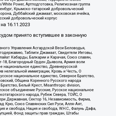
/White Power, Артподготовка, Религиозная группа
Оренбург, Крымско-татарский добровольческий
орона, Дуббайский джамаат, московская ячейка,
усский добровольческий корпус
 на
16.11.2023
судом принято вступившее в законную
вного Управления Асгардской Веси Беловодья,
годержавию, Таблиги Джамаат, Свидетели Иеговы,
айат Кабарды, Балкарии и Карачая, Союз славян,
т-18, Благородный Орден Дьявола, Армия воли
ое национальное единство, Древнерусской
 нелегальной иммиграции, Кровь и Честь, О
усское национальное единство, Северное Братство,
ровский, Община Коренного Русского народа
атство, Белый Крест, Misanthropic division,
еское объединение Русские, Русское национальное
котатарского народа, Рубеж Севера, ТОЙС, О
ри Державная, Сектор 16, Независимость, Фирма,
д Крю, Союз Славянских Сил Руси, Алля-Аят,
я и свобода, Нация и свобода, W.H.С., Фалунь Дафа,
рупцией, Фонд защиты прав граждан, Штабы