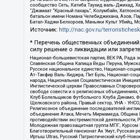
сообщество Сеть, Катиба Таухид валь-Джихад, Хай
“Джамаат “Красный пахарь”, Колумбайн, Хатлонск
батальон имени Номана Челебиджихана, Азов, Па
Батал-Хаджи Белхороев, Маньяки Культ Убийц, М
Источник:
http://nac.gov.ru/terroristichesk
* Перечень общественных объединений 
силу решение о ликвидации или запрете
Национал-большевистская партия, ВЕК РА, Рада 
Славянская Община Капища Веды Перуна, Мужская
Русское национальное единство, Национал-социа
Ат-Такфир Валь-Хиджра, Пит Буль, Национал-соц
народа, Национальная Социалистическая Инициат
Инглистической церкви Православных Староверов
свободе совести и о религиозных объединениях,
Клуб Болельщиков Футбольного Клуба Динамо, Фа
Щелковского района, Правый сектор, УНА - УНСО, У
Религиозное объединение последователей инглии
объединение Атака, Мечеть Мирмамеда, Община К
противодействии экстремистской деятельности, 
Молодежная правозащитная группа МПГ, Курсом П
Благотворительный пансионат Ак Умут, Русская ре
Иртыш Ultras, Русский Патриотический клуб-Нов