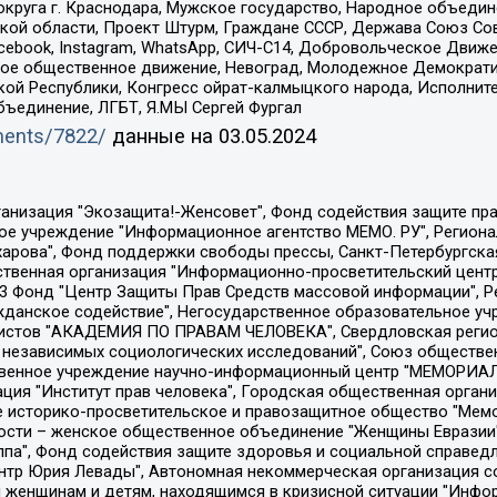
округа г. Краснодара, Мужское государство, Народное объедин
ой области, Проект Штурм, Граждане СССР, Держава Союз Сов
Facebook, Instagram, WhatsApp, СИЧ-С14, Добровольческое Движ
ское общественное движение, Невоград, Молодежное Демократ
ой Республики, Конгресс ойрат-калмыцкого народа, Исполнит
бъединение, ЛГБТ, Я.МЫ Сергей Фургал
uments/7822/
данные на
03.05.2024
Общество с ограниченной ответственностью "Радио Свободная Европа/Радио Свобода", Чешское информационное агентство "MEDIUM-ORIENT", Красноярская региональная общественная организация "Мы против СПИДа", Камалягин Денис Николаевич, Маркелов Сергей Евгеньевич, Пономарев Лев Александрович, Савицкая Людмила Алексеевна, Автономная некоммерческая организация "Центр по работе с проблемой насилия "НАСИЛИЮ.НЕТ", Межрегиональный профессиональный союз работников здравоохранения "Альянс врачей", Юридическое лицо, зарегистрированное в Латвийской Республике, SIA "Medusa Project" (регистрационный номер 40103797863, дата регистрации 10.06.2014), Некоммерческая организация "Фонд по борьбе с коррупцией", Автономная некоммерческая организация "Институт права и публичной политики", Баданин Роман Сергеевич, Гликин Максим Александрович, Железнова Мария Михайловна, Лукьянова Юлия Сергеевна, Маетная Елизавета Витальевна, Маняхин Петр Борисович, Чуракова Ольга Владимировна, Ярош Юлия Петровна, Юридическое лицо "The Insider SIA", зарегистрированное в Риге, Латвийская Республика (дата регистрации 26.06.2015), являющееся администратором доменного имени интернет-издания "The Insider SIA", https://theins.ru, Постернак Алексей Евгеньевич, Рубин Михаил Аркадьевич, Анин Роман Александрович, Юридическое лицо Istories fonds, зарегистрированное в Латвийской Республике (регистрационный номер 50008295751, дата регистрации 24.02.2020), Великовский Дмитрий Александрович, Долинина Ирина Николаевна, Мароховская Алеся Алексеевна, Шлейнов Роман Юрьевич, Шмагун Олеся Валентиновна, Общество с ограниченной ответственностью "Альтаир 2021", Общество с ограниченной ответственностью "Вега 2021", Общество с ограниченной ответственностью "Главный редактор 2021", Общество с ограниченной ответственностью "Ромашки монолит", Важенков Артем Валерьевич, Ивановская областная общественная организация "Центр гендерных исследований", Гурман Юрий Альбертович, Медиапроект "ОВД-Инфо", Егоров Владимир Владимирович, Жилинский Владимир Александрович, Общество с ограниченной ответственностью "ЗП", Иванова София Юрьевна, Карезина Инна Павловна, Кильтау Екатерина Викторовна, Петров Алексей Викторович, Пискунов Сергей Евгеньевич, Смирнов Сергей Сергеевич, Тихонов Михаил Сергеевич, Общество с ограниченной ответственностью "ЖУРНАЛИСТ-ИНОСТРАННЫЙ АГЕНТ", Арапова Галина Юрьевна, Вольтская Татьяна Анатольевна, Американская компания "Mason G.E.S. Anonymous Foundation" (США), являющаяся владельцем интернет-издания https://mnews.world/, Компания "Stichting Bellingcat", зарегистрированная в Нидерландах (дата регистрации 11.07.2018), Захаров Андрей Вячеславович, Клепиковская Екатерина Дмитриевна, Общество с ограниченной ответственностью "МЕМО", Перл Роман Александрович, Симонов Евгений Алексеевич, Соловьева Елена Анатольевна, Сотников Даниил Владимирович, Сурначева Елизавета Дмитриевна, Автономная некоммерческая организация по защите прав человека и информированию населения "Якутия – Наше Мнение", Общество с ограниченной ответственностью "Москоу диджитал медиа", с 26.01.2023 Общество с ограниченной ответственностью "Чайка Белые сады", Ветошкина Валерия Валерьевна, Заговора Максим Александрович, Межрегиональное общественное движение "Российская ЛГБТ - сеть", Оленичев Максим Владимирович, Павлов Иван Юрьевич, Скворцова Елена Сергеевна, Общество с ограниченной ответственностью "Как бы инагент", Кочетков Игорь Викторович, Общество с ограниченной ответственностью "Честные выборы", Еланчик Олег Александрович, Общество с ограниченной ответственностью "Нобелевский призыв", Гималова Регина Эмилевна, Григорьев Андрей Валерьевич, Григорьева Алина Александровна, Ассоциация по содействию защите прав призывников, альтернативнослужащих и военнослужащих "Правозащитная группа "Гражданин.Армия.Право", Хисамова Регина Фаритовна, Автономная некоммерческая организация по реализа