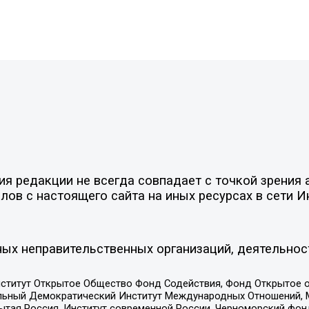
 редакции не всегда совпадает с точкой зрения а
ов с настоящего сайта на иных ресурсах в сети И
ых неправительственных организаций, деятельнос
ститут Открытое Общество Фонд Содействия, Фонд Открытое 
альный Демократический Институт Международных Отношений,
тая Россия, Институт современной России, Черноморский фонд