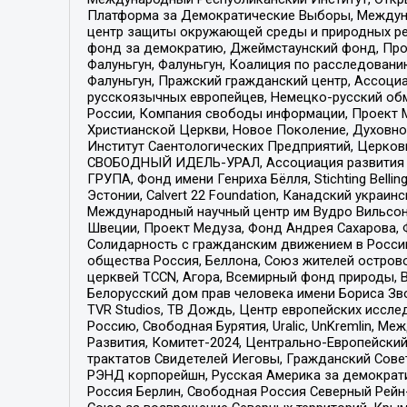
Платформа за Демократические Выборы, Междуна
центр защиты окружающей среды и природных ресу
фонд за демократию, Джеймстаунский фонд, Прож
Фалуньгун, Фалуньгун, Коалиция по расследован
Фалуньгун, Пражский гражданский центр, Ассоци
русскоязычных европейцев, Немецко-русский об
России, Компания свободы информации, Проект М
Христианской Церкви, Новое Поколение, Духовн
Институт Саентологических Предприятий, Церков
СВОБОДНЫЙ ИДЕЛЬ-УРАЛ, Ассоциация развития ж
ГРУПА, Фонд имени Генриха Бёлля, Stichting Bellin
Эстонии, Calvert 22 Foundation, Канадский укра
Международный научный центр им Вудро Вильсона
Швеции, Проект Медуза, Фонд Андрея Сахарова, Ф
Солидарность с гражданским движением в России 
общества Россия, Беллона, Союз жителей острово
церквей TCCN, Агора, Всемирный фонд природы, B
Белорусский дом прав человека имени Бориса Зво
TVR Studios, ТВ Дождь, Центр европейских иссл
Россию, Свободная Бурятия, Uralic, UnKremlin, 
Развития, Комитет-2024, Центрально-Европейски
трактатов Свидетелей Иеговы, Гражданский Совет
РЭНД корпорейшн, Русская Америка за демократи
Россия Берлин, Свободная Россия Северный Рейн-В