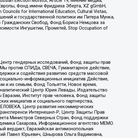
an Election Monitor, Article 19, Мнение медиа,
Европы, Фонд имени Фридриха Эберта, XZ gGmbH,
ls for International Education, Cultural Vistas,
ошений и государственной политики им Питера Мунка,
 Гражданских Свобод, Фонд Бориса Немцова за
имости Ингушетии, Прометей, Stop Occupation of
 Центр гендерных исследований, Фонд защиты прав
 Мы против СПИДа, СВЕЧА, Гуманитарное действие,
ддержки и содействия развитию средств массовой
р социально-информационных инициатив Действие,
 и их семьям, Фонд Тольятти, Новое время,
, Аналитический Центр Юрия Левады, Издательство
 Евразии, Институт прав человека, Фонд защиты
ких инициатив и социального партнерства,
ЕЛОВЕКА, Центр развития некоммерческих
 Трансперенси Интернешнл-Р, Центр Защиты Прав
овета Министров Северных Стран, Фонд поддержки
адемика Сахарова, Информационное агентство МЕМО.
ый вердикт, Евразийская антимонопольная
кий Павел Юрьевич, Шнырова Ольга Вадимовна,