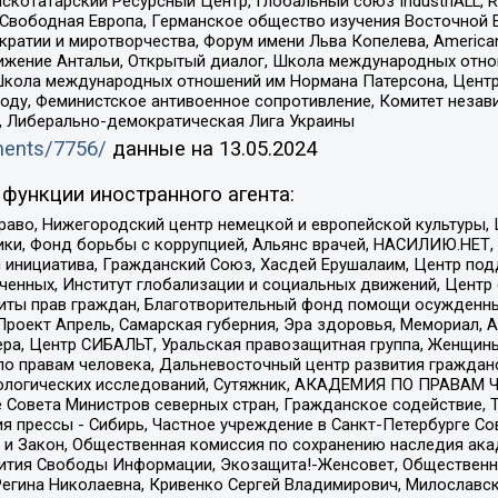
татарский Ресурсный Центр, Глобальный союз IndustriALL, Russi
 Свободная Европа, Германское общество изучения Восточной 
и и миротворчества, Форум имени Льва Копелева, American Counci
ое движение Антальи, Открытый диалог, Школа международных отн
Школа международных отношений им Нормана Патерсона, Центр
ду, Феминистское антивоенное сопротивление, Комитет независ
а, Либерально-демократическая Лига Украины
uments/7756/
данные на
13.05.2024
функции иностранного агента:
раво, Нижегородский центр немецкой и европейской культуры,
тики, Фонд борьбы с коррупцией, Альянс врачей, НАСИЛИЮ.НЕТ,
я инициатива, Гражданский Союз, Хасдей Ерушалаим, Центр по
юченных, Институт глобализации и социальных движений, Цент
ты прав граждан, Благотворительный фонд помощи осужденным
а, Проект Апрель, Самарская губерния, Эра здоровья, Мемориал
ера, Центр СИБАЛЬТ, Уральская правозащитная группа, Женщины
по правам человека, Дальневосточный центр развития гражданс
ологических исследований, Сутяжник, АКАДЕМИЯ ПО ПРАВАМ Ч
е Совета Министров северных стран, Гражданское содействие,
я прессы - Сибирь, Частное учреждение в Санкт-Петербурге С
 и Закон, Общественная комиссия по сохранению наследия ак
звития Свободы Информации, Экозащита!-Женсовет, Общественн
Регина Николаевна, Кривенко Сергей Владимирович, Милославс