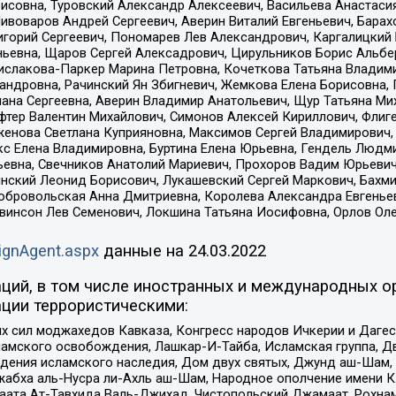
совна, Туровский Александр Алексеевич, Васильева Анастасия
Пивоваров Андрей Сергеевич, Аверин Виталий Евгеньевич, Бара
горий Сергеевич, Пономарев Лев Александрович, Каргалицкий 
ньевна, Щаров Сергей Алексадрович, Цирульников Борис Альбер
ислакова-Паркер Марина Петровна, Кочеткова Татьяна Владими
сандровна, Рачинский Ян Збигневич, Жемкова Елена Борисовна,
лана Сергеевна, Аверин Владимир Анатольевич, Щур Татьяна М
фтер Валентин Михайлович, Симонов Алексей Кириллович, Флиг
женова Светлана Куприяновна, Максимов Сергей Владимирович, 
кс Елена Владимировна, Буртина Елена Юрьевна, Гендель Людм
евна, Свечников Анатолий Мариевич, Прохоров Вадим Юрьевич
инский Леонид Борисович, Лукашевский Сергей Маркович, Бахм
Добровольская Анна Дмитриевна, Королева Александра Евгенье
евинсон Лев Семенович, Локшина Татьяна Иосифовна, Орлов Ол
ignAgent.aspx
данные на
24.03.2022
ций, в том числе иностранных и международных ор
ции террористическими:
ил моджахедов Кавказа, Конгресс народов Ичкерии и Дагеста
ламского освобождения, Лашкар-И-Тайба, Исламская группа, Дв
ения исламского наследия, Дом двух святых, Джунд аш-Шам, 
жабха аль-Нусра ли-Ахль аш-Шам, Народное ополчение имени К.
ата Ат-Тавхида Валь-Джихад, Чистопольский Джамаат, Рохнам