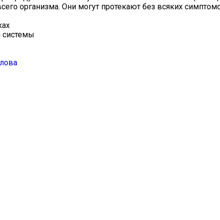
сего организма. Они могут протекают без всяких симптом
ах️
й системы
злова