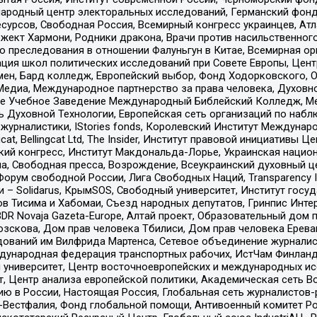
родный центр электоральных исследований, Германский фонд
рсов, Свободная Россия, Всемирный конгресс украинцев, Атла
ект Хармони, Родники дракона, Врачи против насильственного
ию преследования в отношении Фалуньгун в Китае, Всемирная о
ация школ политических исследований при Совете Европы, Цен
мен, Бард колледж, Европейский выбор, Фонд Ходорковского,
едиа, Международное партнерство за права человека, Духовно
ое Учебное Заведение Международный Библейский Колледж, М
ь Духовной Технологии, Европейская сеть организаций по наб
урналистики, IStories fonds, Королевский Институт Между
gcat, Bellingcat Ltd, The Insider, Институт правовой инициатив
инский конгресс, Институт Макдональда-Лорье, Украинская нац
, Свободная пресса, Возрождение, Всеукраинский духовный цен
орум свободной России, Лига Свободных Наций, Transparеncy I
– Solidarus, КрымSOS, Свободный университет, Институт госу
в Тисима и Хабомаи, Съезд народных депутатов, Гринпис Инте
DR Novaja Gazeta-Europe, Алтай проект, Образовательный дом 
зскова, Дом прав человека Тбилиси, Дом прав человека Ерева
едований им Вилфрида Мартенса, Сетевое объединение журнали
Международная федерация транспортных рабочих, ИстЧам Финлан
й университет, Центр восточноевропейских и международных и
, Центр анализа европейской политики, Академическая сеть Во
ю в России, Настоящая Россия, Глобальная сеть журналистов
естфалия, Фонд глобальной помощи, Антивоенный комитет России,