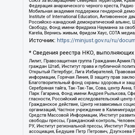
Союз за возвращение Северных территорий, Крымско
Федерация анархического черного креста, Радио
Мобильная академия поддержки гендерной демократи
Institute of International Education, Антивоенн
Российско-канадский демократический альянс, 
Свободу, Фонд имени Фридриха Науманна за свобо
Karelia, Вернись живым, Фридом Хаус, СОТА меди
Источник:
https://minjust.gov.ru/ru/doc
* Сведения реестра НКО, выполняющих 
Лилит, Правозащитная группа Гражданин.Армия.П
граждан Штаб, Институт права и публичной поли
Открытый Петербург, Лига Избирателей, Правова
информации, Горячая Линия, В защиту прав закл
Благотворительный фонд охраны здоровья и защи
Серебряная тайга, Так-Так-Так, Сова, центр Анн
Парк Гагарина, Фонд имени Андрея Рылькова, Сф
гласности, Российский исследовательский центр 
Гражданское действие, Центр независимых соци
организаций, Частное учреждение в Калининград
Средств Массовой Информации, Институт развити
свободы прессы, Гражданский контроль, Человек
РУ, Институт региональной прессы, Институт Ра
ассоциация, Бедушев Петр Петрович, Дзугкоева 