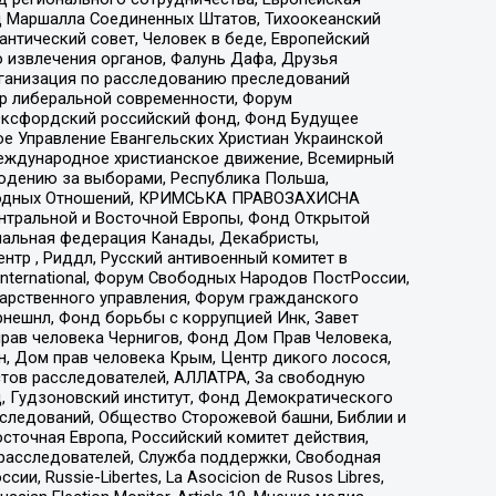
 Маршалла Соединенных Штатов, Тихоокеанский
нтический совет, Человек в беде, Европейский
 извлечения органов, Фалунь Дафа, Друзья
рганизация по расследованию преследований
тр либеральной современности, Форум
 Оксфордский российский фонд, Фонд Будущее
е Управление Евангельских Христиан Украинской
еждународное христианское движение, Всемирный
людению за выборами, Республика Польша,
народных Отношений, КРИМСЬКА ПРАВОЗАХИСНА
ы Центральной и Восточной Европы, Фонд Открытой
иональная федерация Канады, Декабристы,
тр , Риддл, Русский антивоенный комитет в
nternational, Форум Свободных Народов ПостРоссии,
дарственного управления, Форум гражданского
рнешнл, Фонд борьбы с коррупцией Инк, Завет
прав человека Чернигов, Фонд Дом Прав Человека,
н, Дом прав человека Крым, Центр дикого лосося,
стов расследователей, АЛЛАТРА, За свободную
д, Гудзоновский институт, Фонд Демократического
сследований, Общество Сторожевой башни, Библии и
сточная Европа, Российский комитет действия,
-расследователей, Служба поддержки, Свободная
 Russie-Libertes, La Asocicion de Rusos Libres,