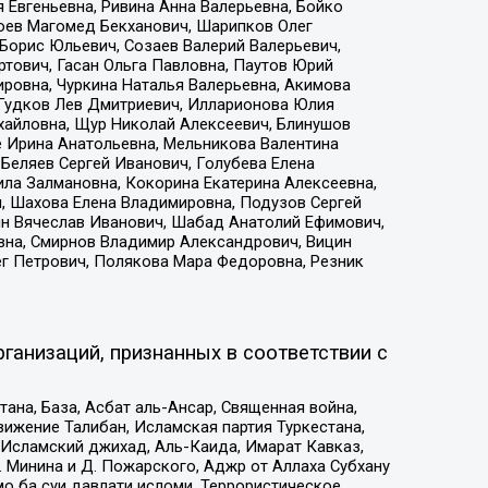
 Евгеньевна, Ривина Анна Валерьевна, Бойко
хоев Магомед Бекханович, Шарипков Олег
Борис Юльевич, Созаев Валерий Валерьевич,
тович, Гасан Ольга Павловна, Паутов Юрий
ровна, Чуркина Наталья Валерьевна, Акимова
 Гудков Лев Дмитриевич, Илларионова Юлия
ихайловна, Щур Николай Алексеевич, Блинушов
е Ирина Анатольевна, Мельникова Валентина
Беляев Сергей Иванович, Голубева Елена
ила Залмановна, Кокорина Екатерина Алексеевна,
, Шахова Елена Владимировна, Подузов Сергей
ин Вячеслав Иванович, Шабад Анатолий Ефимович,
вна, Смирнов Владимир Александрович, Вицин
ег Петрович, Полякова Мара Федоровна, Резник
ганизаций, признанных в соответствии с
на, База, Асбат аль-Ансар, Священная война,
ижение Талибан, Исламская партия Туркестана,
Исламский джихад, Аль-Каида, Имарат Кавказ,
 Минина и Д. Пожарского, Аджр от Аллаха Субхану
о ба суи давлати исломи, Террористическое