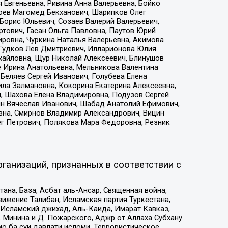
 Евгеньевна, Ривина Анна Валерьевна, Бойко
хоев Магомед Бекханович, Шарипков Олег
Борис Юльевич, Созаев Валерий Валерьевич,
тович, Гасан Ольга Павловна, Паутов Юрий
ровна, Чуркина Наталья Валерьевна, Акимова
 Гудков Лев Дмитриевич, Илларионова Юлия
ихайловна, Щур Николай Алексеевич, Блинушов
е Ирина Анатольевна, Мельникова Валентина
Беляев Сергей Иванович, Голубева Елена
ила Залмановна, Кокорина Екатерина Алексеевна,
, Шахова Елена Владимировна, Подузов Сергей
ин Вячеслав Иванович, Шабад Анатолий Ефимович,
вна, Смирнов Владимир Александрович, Вицин
ег Петрович, Полякова Мара Федоровна, Резник
ганизаций, признанных в соответствии с
на, База, Асбат аль-Ансар, Священная война,
ижение Талибан, Исламская партия Туркестана,
Исламский джихад, Аль-Каида, Имарат Кавказ,
 Минина и Д. Пожарского, Аджр от Аллаха Субхану
о ба суи давлати исломи, Террористическое