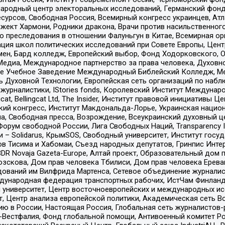
родный центр электоральных исследований, Германский фонд
рсов, Свободная Россия, Всемирный конгресс украинцев, Атла
ект Хармони, Родники дракона, Врачи против насильственного
ию преследования в отношении Фалуньгун в Китае, Всемирная о
ация школ политических исследований при Совете Европы, Цен
мен, Бард колледж, Европейский выбор, Фонд Ходорковского,
едиа, Международное партнерство за права человека, Духовно
ое Учебное Заведение Международный Библейский Колледж, М
ь Духовной Технологии, Европейская сеть организаций по наб
урналистики, IStories fonds, Королевский Институт Между
gcat, Bellingcat Ltd, The Insider, Институт правовой инициатив
инский конгресс, Институт Макдональда-Лорье, Украинская нац
, Свободная пресса, Возрождение, Всеукраинский духовный цен
орум свободной России, Лига Свободных Наций, Transparеncy I
– Solidarus, КрымSOS, Свободный университет, Институт госу
в Тисима и Хабомаи, Съезд народных депутатов, Гринпис Инте
DR Novaja Gazeta-Europe, Алтай проект, Образовательный дом 
зскова, Дом прав человека Тбилиси, Дом прав человека Ерева
едований им Вилфрида Мартенса, Сетевое объединение журнали
Международная федерация транспортных рабочих, ИстЧам Финлан
й университет, Центр восточноевропейских и международных и
, Центр анализа европейской политики, Академическая сеть Во
ю в России, Настоящая Россия, Глобальная сеть журналистов
естфалия, Фонд глобальной помощи, Антивоенный комитет России,