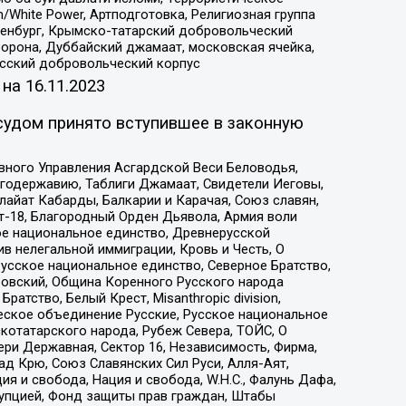
/White Power, Артподготовка, Религиозная группа
Оренбург, Крымско-татарский добровольческий
орона, Дуббайский джамаат, московская ячейка,
усский добровольческий корпус
 на
16.11.2023
судом принято вступившее в законную
вного Управления Асгардской Веси Беловодья,
годержавию, Таблиги Джамаат, Свидетели Иеговы,
айат Кабарды, Балкарии и Карачая, Союз славян,
т-18, Благородный Орден Дьявола, Армия воли
ое национальное единство, Древнерусской
 нелегальной иммиграции, Кровь и Честь, О
усское национальное единство, Северное Братство,
ровский, Община Коренного Русского народа
атство, Белый Крест, Misanthropic division,
еское объединение Русские, Русское национальное
котатарского народа, Рубеж Севера, ТОЙС, О
ри Державная, Сектор 16, Независимость, Фирма,
д Крю, Союз Славянских Сил Руси, Алля-Аят,
я и свобода, Нация и свобода, W.H.С., Фалунь Дафа,
рупцией, Фонд защиты прав граждан, Штабы