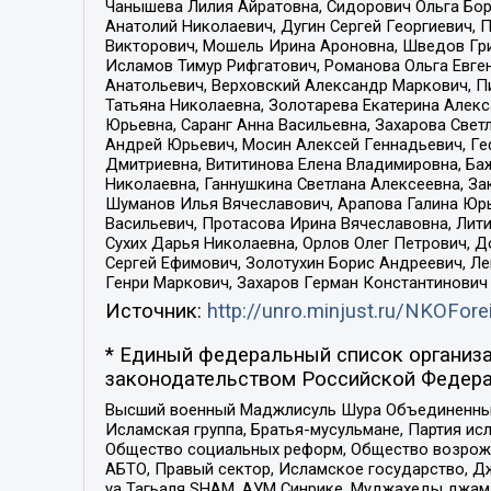
Чанышева Лилия Айратовна, Сидорович Ольга Бори
Анатолий Николаевич, Дугин Сергей Георгиевич, 
Викторович, Мошель Ирина Ароновна, Шведов Гри
Исламов Тимур Рифгатович, Романова Ольга Евге
Анатольевич, Верховский Александр Маркович, П
Татьяна Николаевна, Золотарева Екатерина Алек
Юрьевна, Саранг Анна Васильевна, Захарова Свет
Андрей Юрьевич, Мосин Алексей Геннадьевич, Ге
Дмитриевна, Вититинова Елена Владимировна, Ба
Николаевна, Ганнушкина Светлана Алексеевна, За
Шуманов Илья Вячеславович, Арапова Галина Юрь
Васильевич, Протасова Ирина Вячеславовна, Лит
Сухих Дарья Николаевна, Орлов Олег Петрович, 
Сергей Ефимович, Золотухин Борис Андреевич, Л
Генри Маркович, Захаров Герман Константинович
Источник:
http://unro.minjust.ru/NKOFore
* Единый федеральный список организа
законодательством Российской Федера
Высший военный Маджлисуль Шура Объединенных с
Исламская группа, Братья-мусульмане, Партия ис
Общество социальных реформ, Общество возрожд
АБТО, Правый сектор, Исламское государство, Д
уа Тагьаля SHAM, АУМ Синрике, Муджахеды джама