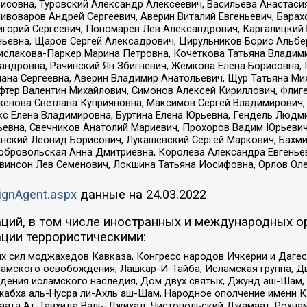
совна, Туровский Александр Алексеевич, Васильева Анастасия
Пивоваров Андрей Сергеевич, Аверин Виталий Евгеньевич, Бара
горий Сергеевич, Пономарев Лев Александрович, Каргалицкий 
ньевна, Щаров Сергей Алексадрович, Цирульников Борис Альбер
ислакова-Паркер Марина Петровна, Кочеткова Татьяна Владими
сандровна, Рачинский Ян Збигневич, Жемкова Елена Борисовна,
лана Сергеевна, Аверин Владимир Анатольевич, Щур Татьяна М
фтер Валентин Михайлович, Симонов Алексей Кириллович, Флиг
женова Светлана Куприяновна, Максимов Сергей Владимирович, 
кс Елена Владимировна, Буртина Елена Юрьевна, Гендель Людм
евна, Свечников Анатолий Мариевич, Прохоров Вадим Юрьевич
инский Леонид Борисович, Лукашевский Сергей Маркович, Бахм
Добровольская Анна Дмитриевна, Королева Александра Евгенье
евинсон Лев Семенович, Локшина Татьяна Иосифовна, Орлов Ол
ignAgent.aspx
данные на
24.03.2022
ций, в том числе иностранных и международных ор
ции террористическими:
ил моджахедов Кавказа, Конгресс народов Ичкерии и Дагеста
ламского освобождения, Лашкар-И-Тайба, Исламская группа, Дв
ения исламского наследия, Дом двух святых, Джунд аш-Шам, 
жабха аль-Нусра ли-Ахль аш-Шам, Народное ополчение имени К.
ата Ат-Тавхида Валь-Джихад, Чистопольский Джамаат, Рохнам