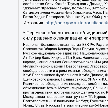
сообщество Сеть, Катиба Таухид валь-Джихад, Хай
“Джамаат “Красный пахарь”, Колумбайн, Хатлонск
батальон имени Номана Челебиджихана, Азов, Па
Батал-Хаджи Белхороев, Маньяки Культ Убийц, М
Источник:
http://nac.gov.ru/terroristichesk
* Перечень общественных объединений 
силу решение о ликвидации или запрете
Национал-большевистская партия, ВЕК РА, Рада 
Славянская Община Капища Веды Перуна, Мужская
Русское национальное единство, Национал-социа
Ат-Такфир Валь-Хиджра, Пит Буль, Национал-соц
народа, Национальная Социалистическая Инициат
Инглистической церкви Православных Староверов
свободе совести и о религиозных объединениях,
Клуб Болельщиков Футбольного Клуба Динамо, Фа
Щелковского района, Правый сектор, УНА - УНСО, У
Религиозное объединение последователей инглии
объединение Атака, Мечеть Мирмамеда, Община К
противодействии экстремистской деятельности, 
Молодежная правозащитная группа МПГ, Курсом П
Благотворительный пансионат Ак Умут, Русская ре
Иртыш Ultras, Русский Патриотический клуб-Нов