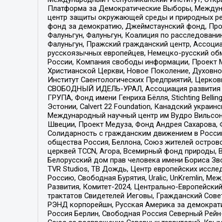
Платформа за Демократические Выборы, Междуна
центр защиты окружающей среды и природных ресу
фонд за демократию, Джеймстаунский фонд, Прож
Фалуньгун, Фалуньгун, Коалиция по расследован
Фалуньгун, Пражский гражданский центр, Ассоци
русскоязычных европейцев, Немецко-русский об
России, Компания свободы информации, Проект М
Христианской Церкви, Новое Поколение, Духовн
Институт Саентологических Предприятий, Церков
СВОБОДНЫЙ ИДЕЛЬ-УРАЛ, Ассоциация развития ж
ГРУПА, Фонд имени Генриха Бёлля, Stichting Bellin
Эстонии, Calvert 22 Foundation, Канадский укра
Международный научный центр им Вудро Вильсона
Швеции, Проект Медуза, Фонд Андрея Сахарова, Ф
Солидарность с гражданским движением в России 
общества Россия, Беллона, Союз жителей острово
церквей TCCN, Агора, Всемирный фонд природы, B
Белорусский дом прав человека имени Бориса Зво
TVR Studios, ТВ Дождь, Центр европейских иссл
Россию, Свободная Бурятия, Uralic, UnKremlin, 
Развития, Комитет-2024, Центрально-Европейски
трактатов Свидетелей Иеговы, Гражданский Совет
РЭНД корпорейшн, Русская Америка за демократи
Россия Берлин, Свободная Россия Северный Рейн-В