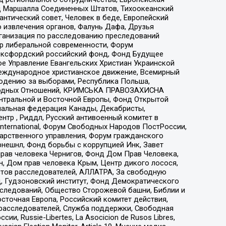
 Маршалла Соединенных Штатов, Тихоокеанский
нтический совет, Человек в беде, Европейский
 извлечения органов, Фалунь Дафа, Друзья
рганизация по расследованию преследований
тр либеральной современности, Форум
 Оксфордский российский фонд, Фонд Будущее
е Управление Евангельских Христиан Украинской
еждународное христианское движение, Всемирный
людению за выборами, Республика Польша,
народных Отношений, КРИМСЬКА ПРАВОЗАХИСНА
ы Центральной и Восточной Европы, Фонд Открытой
иональная федерация Канады, Декабристы,
тр , Риддл, Русский антивоенный комитет в
nternational, Форум Свободных Народов ПостРоссии,
дарственного управления, Форум гражданского
рнешнл, Фонд борьбы с коррупцией Инк, Завет
прав человека Чернигов, Фонд Дом Прав Человека,
н, Дом прав человека Крым, Центр дикого лосося,
стов расследователей, АЛЛАТРА, За свободную
д, Гудзоновский институт, Фонд Демократического
сследований, Общество Сторожевой башни, Библии и
сточная Европа, Российский комитет действия,
-расследователей, Служба поддержки, Свободная
 Russie-Libertes, La Asocicion de Rusos Libres,