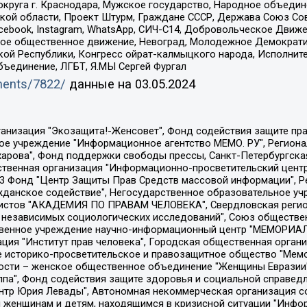
округа г. Краснодара, Мужское государство, Народное объедин
ой области, Проект Штурм, Граждане СССР, Держава Союз Сов
Facebook, Instagram, WhatsApp, СИЧ-С14, Добровольческое Движ
ское общественное движение, Невоград, Молодежное Демократ
ой Республики, Конгресс ойрат-калмыцкого народа, Исполнит
бъединение, ЛГБТ, Я.МЫ Сергей Фургал
uments/7822/
данные на
03.05.2024
Общество с ограниченной ответственностью "Радио Свободная Европа/Радио Свобода", Чешское информационное агентство "MEDIUM-ORIENT", Красноярская региональная общественная организация "Мы против СПИДа", Камалягин Денис Николаевич, Маркелов Сергей Евгеньевич, Пономарев Лев Александрович, Савицкая Людмила Алексеевна, Автономная некоммерческая организация "Центр по работе с проблемой насилия "НАСИЛИЮ.НЕТ", Межрегиональный профессиональный союз работников здравоохранения "Альянс врачей", Юридическое лицо, зарегистрированное в Латвийской Республике, SIA "Medusa Project" (регистрационный номер 40103797863, дата регистрации 10.06.2014), Некоммерческая организация "Фонд по борьбе с коррупцией", Автономная некоммерческая организация "Институт права и публичной политики", Баданин Роман Сергеевич, Гликин Максим Александрович, Железнова Мария Михайловна, Лукьянова Юлия Сергеевна, Маетная Елизавета Витальевна, Маняхин Петр Борисович, Чуракова Ольга Владимировна, Ярош Юлия Петровна, Юридическое лицо "The Insider SIA", зарегистрированное в Риге, Латвийская Республика (дата регистрации 26.06.2015), являющееся администратором доменного имени интернет-издания "The Insider SIA", https://theins.ru, Постернак Алексей Евгеньевич, Рубин Михаил Аркадьевич, Анин Роман Александрович, Юридическое лицо Istories fonds, зарегистрированное в Латвийской Республике (регистрационный номер 50008295751, дата регистрации 24.02.2020), Великовский Дмитрий Александрович, Долинина Ирина Николаевна, Мароховская Алеся Алексеевна, Шлейнов Роман Юрьевич, Шмагун Олеся Валентиновна, Общество с ограниченной ответственностью "Альтаир 2021", Общество с ограниченной ответственностью "Вега 2021", Общество с ограниченной ответственностью "Главный редактор 2021", Общество с ограниченной ответственностью "Ромашки монолит", Важенков Артем Валерьевич, Ивановская областная общественная организация "Центр гендерных исследований", Гурман Юрий Альбертович, Медиапроект "ОВД-Инфо", Егоров Владимир Владимирович, Жилинский Владимир Александрович, Общество с ограниченной ответственностью "ЗП", Иванова София Юрьевна, Карезина Инна Павловна, Кильтау Екатерина Викторовна, Петров Алексей Викторович, Пискунов Сергей Евгеньевич, Смирнов Сергей Сергеевич, Тихонов Михаил Сергеевич, Общество с ограниченной ответственностью "ЖУРНАЛИСТ-ИНОСТРАННЫЙ АГЕНТ", Арапова Галина Юрьевна, Вольтская Татьяна Анатольевна, Американская компания "Mason G.E.S. Anonymous Foundation" (США), являющаяся владельцем интернет-издания https://mnews.world/, Компания "Stichting Bellingcat", зарегистрированная в Нидерландах (дата регистрации 11.07.2018), Захаров Андрей Вячеславович, Клепиковская Екатерина Дмитриевна, Общество с ограниченной ответственностью "МЕМО", Перл Роман Александрович, Симонов Евгений Алексеевич, Соловьева Елена Анатольевна, Сотников Даниил Владимирович, Сурначева Елизавета Дмитриевна, Автономная некоммерческая организация по защите прав человека и информированию населения "Якутия – Наше Мнение", Общество с ограниченной ответственностью "Москоу диджитал медиа", с 26.01.2023 Общество с ограниченной ответственностью "Чайка Белые сады", Ветошкина Валерия Валерьевна, Заговора Максим Александрович, Межрегиональное общественное движение "Российская ЛГБТ - сеть", Оленичев Максим Владимирович, Павлов Иван Юрьевич, Скворцова Елена Сергеевна, Общество с ограниченной ответственностью "Как бы инагент", Кочетков Игорь Викторович, Общество с ограниченной ответственностью "Честные выборы", Еланчик Олег Александрович, Общество с ограниченной ответственностью "Нобелевский призыв", Гималова Регина Эмилевна, Григорьев Андрей Валерьевич, Григорьева Алина Александровна, Ассоциация по содействию защите прав призывников, альтернативнослужащих и военнослужащих "Правозащитная группа "Гражданин.Армия.Право", Хисамова Регина Фаритовна, Автономная некоммерческая организация по реализа