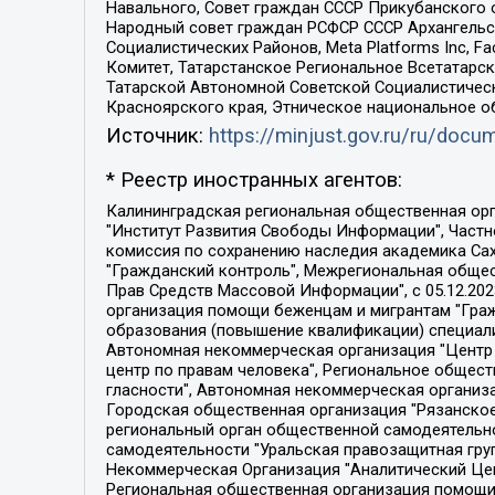
Навального, Совет граждан СССР Прикубанского 
Народный совет граждан РСФСР СССР Архангельск
Социалистических Районов, Meta Platforms Inc, 
Комитет, Татарстанское Региональное Всетатар
Татарской Автономной Советской Социалистическ
Красноярского края, Этническое национальное о
Источник:
https://minjust.gov.ru/ru/doc
* Реестр иностранных агентов:
Калининградская региональная общественная организация "Экозащита!-Женсовет", Фонд содействия защите прав и свобод граждан "Общественный вердикт", Фонд "Институт Развития Свободы Информации", Частное учреждение "Информационное агентство МЕМО. РУ", Региональная общественная организация "Общественная комиссия по сохранению наследия академика Сахарова", Фонд поддержки свободы прессы, Санкт-Петербургская общественная правозащитная организация "Гражданский контроль", Межрегиональная общественная организация "Информационно-просветительский центр "Мемориал", Региональный Фонд "Центр Защиты Прав Средств Массовой Информации", с 05.12.2023 Фонд "Центр Защиты Прав Средств массовой информации", Региональная общественная благотворительная организация помощи беженцам и мигрантам "Гражданское содействие", Негосударственное образовательное учреждение дополнительного профессионального образования (повышение квалификации) специалистов "АКАДЕМИЯ ПО ПРАВАМ ЧЕЛОВЕКА", Свердловская региональная общественная организация "Сутяжник", Автономная некоммерческая организация "Центр независимых социологических исследований", Союз общественных объединений "Российский исследовательский центр по правам человека", Региональное общественное учреждение научно-информационный центр "МЕМОРИАЛ", Некоммерческая организация "Фонд защиты гласности", Автономная некоммерческая организация "Институт прав человека", Городская общественная организация "Екатеринбургское общество "МЕМОРИАЛ", Городская общественная организация "Рязанское историко-просветительское и правозащитное общество "Мемориал" (Рязанский Мемориал), Челябинский региональный орган общественной самодеятельности – женское общественное объединение "Женщины Евразии", Челябинский региональный орган общественной самодеятельности "Уральская правозащитная группа", Фонд содействия защите здоровья и социальной справедливости имени Андрея Рылькова, Автономная Некоммерческая Организация "Аналитический Центр Юрия Левады", Автономная некоммерческая организация социальной поддержки населения "Проект Апрель", Региональная общественная организация помощи женщинам и детям, находящимся в кризисной ситуации "Информационно-методический центр "Анна", Фонд содействия развитию массовых коммуникаций и правовому просвещению "Так-так-Так", Фонд содействия устойчивому развитию "Серебряная тайга", Свердловский региональный общественный фонд социальных проектов "Новое время", "Idel.Реалии", Кавказ.Реалии, Крым.Реалии, Телеканал Настоящее Время, Татаро-башкирская служба Радио Свобода (Azatliq Radiosi), Радио Свободная Европа/Радио Свобода (PCE/PC), "Сибирь.Реалии", "Фактограф", Благотворительный фонд помощи осужденным и их семьям, Автономная некоммерческая организация "Институт глобализации и социальных движений", Фонд "В защиту прав заключенных", Частное учреждение "Центр поддержки и содействия развитию средств массовой информации", Пензенский региональный общественный благотворительный фонд "Гражданский союз", "Север.Реалии", Некоммерческая организация Фонд "Правовая инициатива", 