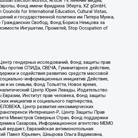
an Election Monitor, Article 19, Мнение медиа,
Европы, Фонд имени Фридриха Эберта, XZ gGmbH,
ls for International Education, Cultural Vistas,
ошений и государственной политики им Питера Мунка,
 Гражданских Свобод, Фонд Бориса Немцова за
имости Ингушетии, Прометей, Stop Occupation of
 Центр гендерных исследований, Фонд защиты прав
 Мы против СПИДа, СВЕЧА, Гуманитарное действие,
ддержки и содействия развитию средств массовой
р социально-информационных инициатив Действие,
 и их семьям, Фонд Тольятти, Новое время,
, Аналитический Центр Юрия Левады, Издательство
 Евразии, Институт прав человека, Фонд защиты
ких инициатив и социального партнерства,
ЕЛОВЕКА, Центр развития некоммерческих
 Трансперенси Интернешнл-Р, Центр Защиты Прав
овета Министров Северных Стран, Фонд поддержки
адемика Сахарова, Информационное агентство МЕМО.
ый вердикт, Евразийская антимонопольная
кий Павел Юрьевич, Шнырова Ольга Вадимовна,