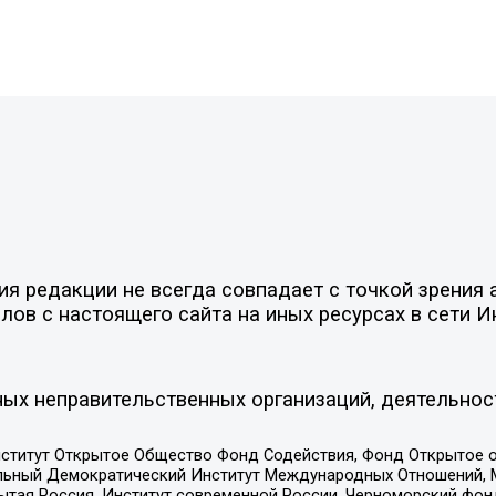
 редакции не всегда совпадает с точкой зрения а
ов с настоящего сайта на иных ресурсах в сети И
ых неправительственных организаций, деятельнос
ститут Открытое Общество Фонд Содействия, Фонд Открытое 
альный Демократический Институт Международных Отношений,
тая Россия, Институт современной России, Черноморский фонд