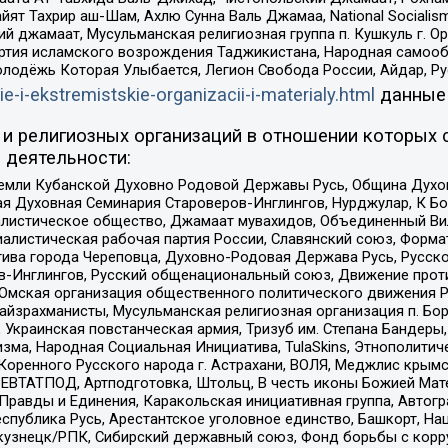
ят Тахрир аш-Шам, Ахлю Сунна Валь Джамаа, National Socialism
ий джамаат, Мусульманская религиозная группа п. Кушкуль г. 
ртия исламского возрождения Таджикистана, Народная самооб
олодёжь Которая Улыбается, Легион Свобода России, Айдар, Р
ie-i-ekstremistskie-organizacii-i-materialy.html
данные
и религиозных организаций в отношении которых 
 деятельности:
земли Кубанской Духовно Родовой Державы Русь, Община Духо
 Духовная Семинария Староверов-Инглингов, Нурджулар, К Бо
листическое общество, Джамаат мувахидов, Объединенный Вил
иалистическая рабочая партия России, Славянский союз, Форма
ива города Череповца, Духовно-Родовая Держава Русь, Русск
-Инглингов, Русский общенациональный союз, Движение против
 Омская организация общественного политического движения Р
йзрахманисты, Мусульманская религиозная организация п. Бо
краинская повстанческая армия, Тризуб им. Степана Бандеры, Бр
зма, Народная Социальная Инициатива, TulaSkins, Этнополитич
оренного Русского народа г. Астрахани, ВОЛЯ, Меджлис крымс
РЕВТАТПОД, Артподготовка, Штольц, В честь иконы Божией Мате
равды и Единения, Каракольская инициативная группа, Автогра
спублика Русь, Арестантское уголовное единство, Башкорт, Наци
окузнецк/РПК, Сибирский державный союз, Фонд борьбы с кор