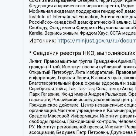
Союз за возвращение Северных территорий, Крымско
Федерация анархического черного креста, Радио
Мобильная академия поддержки гендерной демократи
Institute of International Education, Антивоенн
Российско-канадский демократический альянс, 
Свободу, Фонд имени Фридриха Науманна за свобо
Karelia, Вернись живым, Фридом Хаус, СОТА меди
Источник:
https://minjust.gov.ru/ru/doc
* Сведения реестра НКО, выполняющих 
Лилит, Правозащитная группа Гражданин.Армия.П
граждан Штаб, Институт права и публичной поли
Открытый Петербург, Лига Избирателей, Правова
информации, Горячая Линия, В защиту прав закл
Благотворительный фонд охраны здоровья и защи
Серебряная тайга, Так-Так-Так, Сова, центр Анн
Парк Гагарина, Фонд имени Андрея Рылькова, Сф
гласности, Российский исследовательский центр 
Гражданское действие, Центр независимых соци
организаций, Частное учреждение в Калининград
Средств Массовой Информации, Институт развити
свободы прессы, Гражданский контроль, Человек
РУ, Институт региональной прессы, Институт Ра
ассоциация, Бедушев Петр Петрович, Дзугкоева 