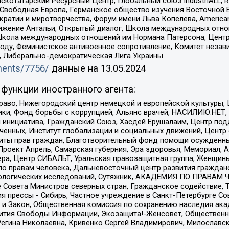
татарский Ресурсный Центр, Глобальный союз IndustriALL, Russi
 Свободная Европа, Германское общество изучения Восточной 
и и миротворчества, Форум имени Льва Копелева, American Counci
ое движение Антальи, Открытый диалог, Школа международных отн
Школа международных отношений им Нормана Патерсона, Центр
ду, Феминистское антивоенное сопротивление, Комитет независ
а, Либерально-демократическая Лига Украины
uments/7756/
данные на
13.05.2024
функции иностранного агента:
раво, Нижегородский центр немецкой и европейской культуры,
тики, Фонд борьбы с коррупцией, Альянс врачей, НАСИЛИЮ.НЕТ,
я инициатива, Гражданский Союз, Хасдей Ерушалаим, Центр по
юченных, Институт глобализации и социальных движений, Цент
ты прав граждан, Благотворительный фонд помощи осужденным
а, Проект Апрель, Самарская губерния, Эра здоровья, Мемориал
ера, Центр СИБАЛЬТ, Уральская правозащитная группа, Женщины
по правам человека, Дальневосточный центр развития гражданс
ологических исследований, Сутяжник, АКАДЕМИЯ ПО ПРАВАМ Ч
е Совета Министров северных стран, Гражданское содействие,
я прессы - Сибирь, Частное учреждение в Санкт-Петербурге С
 и Закон, Общественная комиссия по сохранению наследия ак
звития Свободы Информации, Экозащита!-Женсовет, Общественн
Регина Николаевна, Кривенко Сергей Владимирович, Милославс