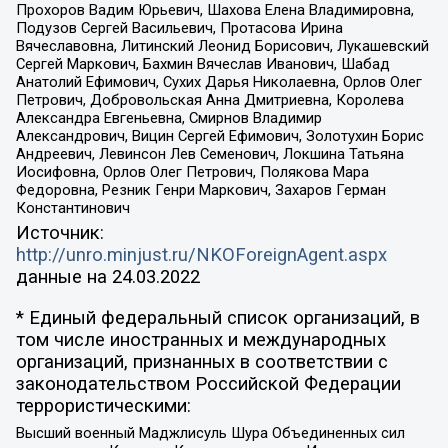
Прохоров Вадим Юрьевич, Шахова Елена Владимировна,
Подузов Сергей Васильевич, Протасова Ирина
Вячеславовна, Литинский Леонид Борисович, Лукашевский
Сергей Маркович, Бахмин Вячеслав Иванович, Шабад
Анатолий Ефимович, Сухих Дарья Николаевна, Орлов Олег
Петрович, Добровольская Анна Дмитриевна, Королева
Александра Евгеньевна, Смирнов Владимир
Александрович, Вицин Сергей Ефимович, Золотухин Борис
Андреевич, Левинсон Лев Семенович, Локшина Татьяна
Иосифовна, Орлов Олег Петрович, Полякова Мара
Федоровна, Резник Генри Маркович, Захаров Герман
Константинович
Источник:
http://unro.minjust.ru/NKOForeignAgent.aspx
данные на
24.03.2022
* Единый федеральный список организаций, в
том числе иностранных и международных
организаций, признанных в соответствии с
законодательством Российской Федерации
террористическими:
Высший военный Маджлисуль Шура Объединенных сил