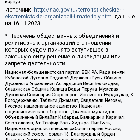
корпус
Источник:
http://nac.gov.ru/terroristicheskie-i-
ekstremistskie-organizacii-i-materialy.html
данные
на
16.11.2023
* Перечень общественных объединений и
религиозных организаций в отношении
которых судом принято вступившее в
законную силу решение о ликвидации или
запрете деятельности:
Национал-большевистская партия, ВЕК РА, Рада земли
Кубанской Духовно Родовой Державы Русь, Община
Духовного Управления Асгардской Веси Беловодья,
Славянская Община Капища Веды Перуна, Мужская
Духовная Семинария Староверов-Инглингов, Нурджулар, К
Богодержавию, Таблиги Джамаат, Свидетели Иеговы,
Русское национальное единство, Национал-
социалистическое общество, Джамаат мувахидов,
Объединенный Вилайат Кабарды, Балкарии и Карачая,
Союз славян, Ат-Такфир Валь-Хиджра, Пит Буль,
Национал-социалистическая рабочая партия России,
Славянский союз, Формат-18, Благородный Орден
Дьявола, Армия воли народа, Национальная