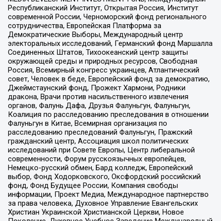
Республиканский Институт, Открытая Россия, Институт
современной России, Черноморский фонд регионального
сотрудничества, Европейская Платформа за
Демократические Выборы, Международный центр
электоральных исследований, Германский фонд Маршалла
Соединенных Штатов, Тихоокеанский центр защиты
окружающей среды и природных ресурсов, Свободная
Россия, Всемирный конгресс украинцев, Атлантический
совет, Человек в беде, Европейский фонд за демократию,
Джеймстаунский фонд, Прожект Хармони, Родники
дракона, Врачи против насильственного извлечения
органов, Фалунь Дафа, Друзья Фалуньгун, Фалуньгун,
Коалиция по расследованию преследования в отношении
Фалуньгун в Китае, Всемирная организация по
расследованию преследований Фалуньгун, Пражский
гражданский центр, Ассоциация школ политических
исследований при Совете Европы, Центр либеральной
современности, Форум русскоязычных европейцев,
Немецко-русский обмен, Бард колледж, Европейский
выбор, Фонд Ходорковского, Оксфордский российский
фонд, Фонд Будущее России, Компания свободы
информации, Проект Медиа, Международное партнерство
за права человека, Духовное Управление Евангельских
Христиан Украинской Христианской Церкви, Новое