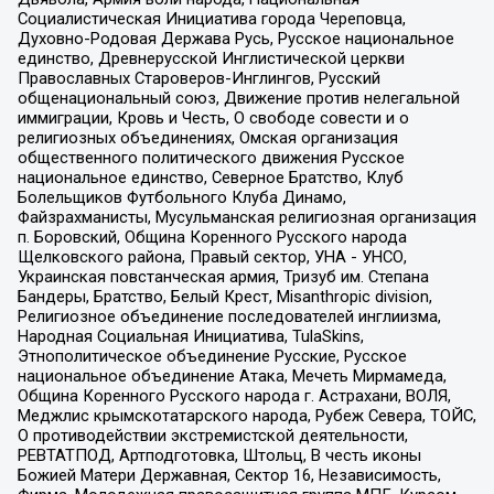
Социалистическая Инициатива города Череповца,
Духовно-Родовая Держава Русь, Русское национальное
единство, Древнерусской Инглистической церкви
Православных Староверов-Инглингов, Русский
общенациональный союз, Движение против нелегальной
иммиграции, Кровь и Честь, О свободе совести и о
религиозных объединениях, Омская организация
общественного политического движения Русское
национальное единство, Северное Братство, Клуб
Болельщиков Футбольного Клуба Динамо,
Файзрахманисты, Мусульманская религиозная организация
п. Боровский, Община Коренного Русского народа
Щелковского района, Правый сектор, УНА - УНСО,
Украинская повстанческая армия, Тризуб им. Степана
Бандеры, Братство, Белый Крест, Misanthropic division,
Религиозное объединение последователей инглиизма,
Народная Социальная Инициатива, TulaSkins,
Этнополитическое объединение Русские, Русское
национальное объединение Атака, Мечеть Мирмамеда,
Община Коренного Русского народа г. Астрахани, ВОЛЯ,
Меджлис крымскотатарского народа, Рубеж Севера, ТОЙС,
О противодействии экстремистской деятельности,
РЕВТАТПОД, Артподготовка, Штольц, В честь иконы
Божией Матери Державная, Сектор 16, Независимость,