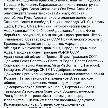
Фирма, Молодежная правозащитная группа МПГ, Курсом
Правды и Единения, Каракольская инициативная группа,
Автоград Крю, Союз Славянских Сил Руси, Алля-Аят,
Благотворительный пансионат Ак Умут, Русская
республика Русь, Арестантское уголовное единство,
Башкорт, Нация и свобода, Нация и свобода, W.H.С., Фалунь
Дафа, Иртыш Ultras, Русский Патриотический клуб-
Новокузнецк/РПК, Сибирский державный союз, Фонд
борьбы с коррупцией, Фонд защиты прав граждан, Штабы
Навального, Совет граждан СССР Прикубанского округа г.
Краснодара, Мужское государство, Народное
объединение русского движения, Народное движение
Адат, Народный совет граждан РСФСР СССР
Архангельской области, Проект Штурм, Граждане СССР,
Держава Союз Советских Светлых Родов, Совет Советских
Социалистических Районов, Meta Platforms Inc, Facebook,
Instagram, WhatsApp, СИЧ-С14, Добровольческое
Движение Организации украинских националистов, Черный
Комитет, Татарстанское Региональное Всетатарское
общественное движение, Невоград, Молодежное
Демократическое Движение Весна, Верховный Совет
Татарской Автономной Советской Социалистической
Республики, Конгресс ойрат-калмыцкого народа,
Исполнительный комитет совета народных депутатов
Красноярского края, Этническое национальное