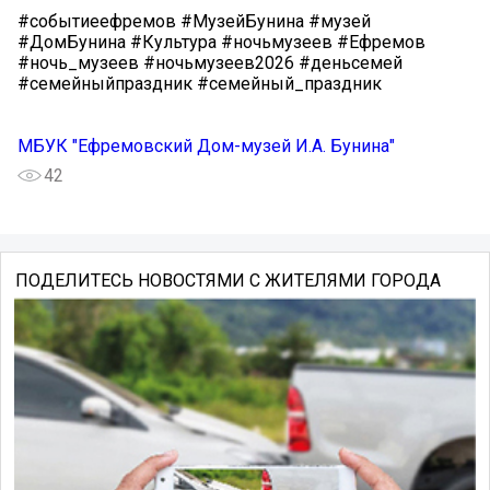
#событиеефремов #МузейБунина #музей
#ДомБунина #Культура #ночьмузеев #Ефремов
#ночь_музеев #ночьмузеев2026 #деньсемей
#семейныйпраздник #семейный_праздник
МБУК "Ефремовский Дом-музей И.А. Бунина"
42
ПОДЕЛИТЕСЬ НОВОСТЯМИ С ЖИТЕЛЯМИ ГОРОДА