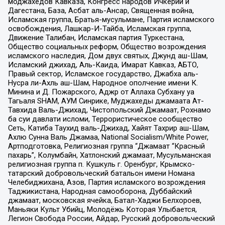
моджахедов Кавказа, Конгресс народов Ичкерии и
Дагестана, База, Асбат аль-Ансар, Священная война,
Исламская группа, Братья-мусульмане, Партия исламского
освобождения, Лашкар-И-Тайба, Исламская группа,
Движение Талибан, Исламская партия Туркестана,
Общество социальных реформ, Общество возрождения
исламского наследия, Дом двух святых, Джунд аш-Шам,
Исламский джихад, Аль-Каида, Имарат Кавказ, АБТО,
Правый сектор, Исламское государство, Джабха аль-
Нусра ли-Ахль аш-Шам, Народное ополчение имени К.
Минина и Д. Пожарского, Аджр от Аллаха Субхану уа
Тагьаля SHAM, АУМ Синрике, Муджахеды джамаата Ат-
Тавхида Валь-Джихад, Чистопольский Джамаат, Рохнамо
ба суи давлати исломи, Террористическое сообщество
Сеть, Катиба Таухид валь-Джихад, Хайят Тахрир аш-Шам,
Ахлю Сунна Валь Джамаа, National Socialism/White Power,
Артподготовка, Религиозная группа “Джамаат “Красный
пахарь”, Колумбайн, Хатлонский джамаат, Мусульманская
религиозная группа п. Кушкуль г. Оренбург, Крымско-
татарский добровольческий батальон имени Номана
Челебиджихана, Азов, Партия исламского возрождения
Таджикистана, Народная самооборона, Дуббайский
джамаат, московская ячейка, Батал-Хаджи Белхороев,
Маньяки Культ Убийц, Молодёжь Которая Улыбается,
Легион Свобода России, Айдар, Русский добровольческий