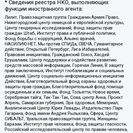
* Сведения реестра НКО, выполняющих
функции иностранного агента:
Лилит, Правозащитная группа Гражданин.Армия.Право,
Нижегородский центр немецкой и европейской культуры,
Центр гендерных исследований, Фонд защиты прав
граждан Штаб, Институт права и публичной политики,
Фонд борьбы с коррупцией, Альянс врачей,
НАСИЛИЮ.НЕТ, Мы против СПИДа, СВЕЧА, Гуманитарное
действие, Открытый Петербург, Лига Избирателей,
Правовая инициатива, Гражданский Союз, Хасдей
Ерушалаим, Центр поддержки и содействия развитию
средств массовой информации, Горячая Линия, В защиту
прав заключенных, Институт глобализации и социальных
движений, Центр социально-информационных инициатив
Действие, Благотворительный фонд охраны здоровья и
защиты прав граждан, Благотворительный фонд помощи
осужденным и их семьям, Фонд Тольятти, Новое время,
Серебряная тайга, Так-Так-Так, Сова, центр Анна, Проект
Апрель, Самарская губерния, Эра здоровья, Мемориал,
Аналитический Центр Юрия Левады, Издательство Парк
Гагарина, Фонд имени Андрея Рылькова, Сфера, Центр
СИБАЛЬТ, Уральская правозащитная группа, Женщины
Евразии, Институт прав человека, Фонд защиты гласности,
Российский исследовательский центр по правам человека,