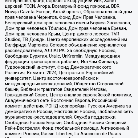
Интернешнл, Фонд борьбы с коррупцией Инк, Завет
церквей TCCN, Агора, Всемирный фонд природы, BDR
Novaja Gazeta-Europe, Алтай проект, Образовательный дом
прав человека Чернигов, Фонд Дом Прав Человека,
Белорусский дом прав человека имени Бориса Звозскова,
Дом прав человека Тбилиси, Дом прав человека Ереван,
Дом прав человека Крым, Центр дикого лосося, TVR
Studios, ТВ Дождь, Центр европейских исследований им
Вилфрида Мартенса, Сетевое объединение журналистов
расследователей, АЛЛАТРА, За свободную Россию,
Свободная Бурятия, Uralic, UnKremlin, Международная
федерация транспортных рабочих, ИстЧам Финланд,
Гудзоновский институт, Фонд Демократического
Развития, Комитет-2024, Центрально-Европейский
университет, Центр восточноевропейских и
международных исследований, Общество Сторожевой
башни, Библии и трактатов Свидетелей Иеговы,
Гражданский Совет, Центр анализа европейской политики,
Академическая сеть Восточная Европа, Российский
комитет действия, РЭНД корпорейшн, Русская Америка за
демократию в России, Настоящая Россия, Глобальная сеть
журналистов-расследователей, Служба поддержки,
Свободная Россия Берлин, Свободная Россия Северный
Рейн-Вестфалия, Фонд глобальной помощи, Антивоенный
комитет России, Russie-Libertes, La Asocicion de Rusos