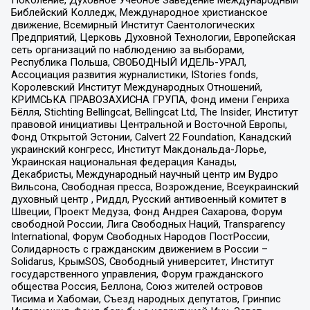
Поколение, Духовное Учебное Заведение Международный
Библейский Колледж, Международное христианское
движение, Всемирный Институт Саентологических
Предприятий, Церковь Духовной Технологии, Европейская
сеть организаций по наблюдению за выборами,
Республика Польша, СВОБОДНЫЙ ИДЕЛЬ-УРАЛ,
Ассоциация развития журналистики, IStories fonds,
Королевский Институт Международных Отношений,
КРИМСЬКА ПРАВОЗАХИСНА ГРУПА, Фонд имени Генриха
Бёлля, Stichting Bellingcat, Bellingcat Ltd, The Insider, Институт
правовой инициативы Центральной и Восточной Европы,
Фонд Открытой Эстонии, Calvert 22 Foundation, Канадский
украинский конгресс, Институт Макдональда-Лорье,
Украинская национальная федерация Канады,
Декабристы, Международный научный центр им Вудро
Вильсона, Свободная пресса, Возрождение, Всеукраинский
духовный центр , Риддл, Русский антивоенный комитет в
Швеции, Проект Медуза, Фонд Андрея Сахарова, Форум
свободной России, Лига Свободных Наций, Transparеncy
International, Форум Свободных Народов ПостРоссии,
Солидарность с гражданским движением в России –
Solidarus, КрымSOS, Свободный университет, Институт
государственного управления, Форум гражданского
общества Россия, Беллона, Союз жителей островов
Тисима и Хабомаи, Съезд народных депутатов, Гринпис