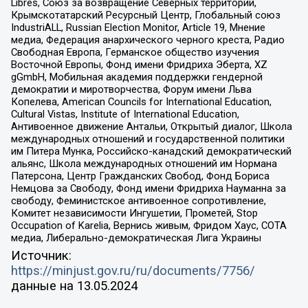
Libres, Союз за возвращение Северных территорий,
Крымскотатарский Ресурсный Центр, Глобальный союз
IndustriALL, Russian Election Monitor, Article 19, Мнение
медиа, Федерация анархического черного креста, Радио
Свободная Европа, Германское общество изучения
Восточной Европы, Фонд имени Фридриха Эберта, XZ
gGmbH, Мобильная академия поддержки гендерной
демократии и миротворчества, Форум имени Льва
Копелева, American Councils for International Education,
Cultural Vistas, Institute of International Education,
Антивоенное движение Антальи, Открытый диалог, Школа
международных отношений и государственной политики
им Питера Мунка, Российско-канадский демократический
альянс, Школа международных отношений им Нормана
Патерсона, Центр Гражданских Свобод, Фонд Бориса
Немцова за Свободу, Фонд имени Фридриха Науманна за
свободу, Феминистское антивоенное сопротивление,
Комитет независимости Ингушетии, Прометей, Stop
Occupation of Karelia, Вернись живым, Фридом Хаус, СОТА
медиа, Либерально-демократическая Лига Украины
Источник:
https://minjust.gov.ru/ru/documents/7756/
данные на
13.05.2024