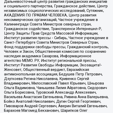
Дальневосточный центр развития гражданских инициатив
и социального партнерства, Гражданское действие, Центр
независимых социологических исследований, Сутяжник,
АКАДЕМИЯ ПО ПРАВАМ ЧЕЛОВЕКА, Центр развития
некоммерческих организаций, Частное учреждение в
Калининграде Совета Министров северных стран,
Гражданское содействие, Трансперенси Интернешнл-Р,
Центр Защиты Прав Средств Массовой Информации,
Институт развития прессы - Сибирь, Частное учреждение в
Санкт-Петербурге Совета Министров Северных Стран,
Фонд поддержки свободы прессы, Гражданский контроль,
Человек и Закон, Общественная комиссия по сохранению
наследия академика Сахарова, Информационное
агентство МЕМО. РУ, Институт региональной прессы,
Институт Развития Свободы Информации, Экозащита!-
Женсовет, Общественный вердикт, Евразийская
антимонопольная ассоциация, Бедушев Петр Петрович,
Дзугкоева Регина Николаевна, Кривенко Сергей
Владимирович, Милославский Павел Юрьевич, Шнырова
Ольга Вадимовна, Чанышева Лилия Айратовна, Сидорович
Ольга Борисовна, Туровский Александр Алексеевич,
Васильева Анастасия Евгеньевна, Ривина Анна Валерьевна,
Бойко Анатолий Николаевич, Дугин Сергей Георгиевич,
Пивоваров Андрей Сергеевич, Аверин Виталий Евгеньевич,
Барахоев Магомед Бекханович, Шарипков Олег