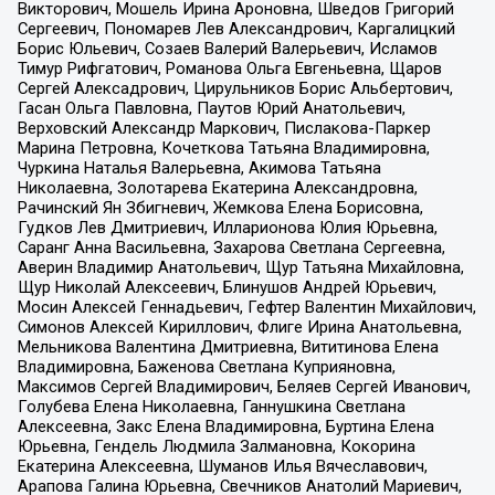
Викторович, Мошель Ирина Ароновна, Шведов Григорий
Сергеевич, Пономарев Лев Александрович, Каргалицкий
Борис Юльевич, Созаев Валерий Валерьевич, Исламов
Тимур Рифгатович, Романова Ольга Евгеньевна, Щаров
Сергей Алексадрович, Цирульников Борис Альбертович,
Гасан Ольга Павловна, Паутов Юрий Анатольевич,
Верховский Александр Маркович, Пислакова-Паркер
Марина Петровна, Кочеткова Татьяна Владимировна,
Чуркина Наталья Валерьевна, Акимова Татьяна
Николаевна, Золотарева Екатерина Александровна,
Рачинский Ян Збигневич, Жемкова Елена Борисовна,
Гудков Лев Дмитриевич, Илларионова Юлия Юрьевна,
Саранг Анна Васильевна, Захарова Светлана Сергеевна,
Аверин Владимир Анатольевич, Щур Татьяна Михайловна,
Щур Николай Алексеевич, Блинушов Андрей Юрьевич,
Мосин Алексей Геннадьевич, Гефтер Валентин Михайлович,
Симонов Алексей Кириллович, Флиге Ирина Анатольевна,
Мельникова Валентина Дмитриевна, Вититинова Елена
Владимировна, Баженова Светлана Куприяновна,
Максимов Сергей Владимирович, Беляев Сергей Иванович,
Голубева Елена Николаевна, Ганнушкина Светлана
Алексеевна, Закс Елена Владимировна, Буртина Елена
Юрьевна, Гендель Людмила Залмановна, Кокорина
Екатерина Алексеевна, Шуманов Илья Вячеславович,
Арапова Галина Юрьевна, Свечников Анатолий Мариевич,