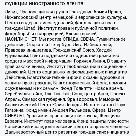
функции иностранного агента:
Лилит, Правозащитная группа Гражданин.Армия.Право,
Нижегородский центр немецкой и европейской культуры,
Центр гендерных исследований, Фонд защиты прав
граждан Штаб, Институт права и публичной политики,
Фонд борьбы с коррупцией, Альянс врачей,
НАСИЛИЮ.НЕТ, Мы против СПИДа, СВЕЧА, Гуманитарное
действие, Открытый Петербург, Лига Избирателей,
Правовая инициатива, Гражданский Союз, Хасдей
Ерушалаим, Центр поддержки и содействия развитию
средств массовой информации, Горячая Линия, В защиту
прав заключенных, Институт глобализации и социальных
движений, Центр социально-информационных инициатив
Действие, Благотворительный фонд охраны здоровья и
защиты прав граждан, Благотворительный фонд помощи
осужденным и их семьям, Фонд Тольятти, Новое время,
Серебряная тайга, Так-Так-Так, Сова, центр Анна, Проект
Апрель, Самарская губерния, Эра здоровья, Мемориал,
Аналитический Центр Юрия Левады, Издательство Парк
Гагарина, Фонд имени Андрея Рылькова, Сфера, Центр
СИБАЛЬТ, Уральская правозащитная группа, Женщины
Евразии, Институт прав человека, Фонд защиты гласности,
Российский исследовательский центр по правам человека,
Дальневосточный центр развития гражданских инициатив