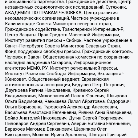
и социального партнерства, Гражданское действие, Центр
независимых социологических исследований, Сутяжник,
АКАДЕМИЯ ПО ПРАВАМ ЧЕЛОВЕКА, Центр развития
некоммерческих организаций, Частное учреждение в
Калининграде Совета Министров северных стран,
Гражданское содействие, Трансперенси Интернешнл-Р,
Центр Защиты Прав Средств Массовой Информации,
Институт развития прессы - Сибирь, Частное учреждение в
Санкт-Петербурге Совета Министров Северных Стран,
Фонд поддержки свободы прессы, Гражданский контроль,
Человек и Закон, Общественная комиссия по сохранению
наследия академика Сахарова, Информационное
агентство МЕМО. РУ, Институт региональной прессы,
Институт Развития Свободы Информации, Экозащита!-
Женсовет, Общественный вердикт, Евразийская
антимонопольная ассоциация, Бедушев Петр Петрович,
Дзугкоева Регина Николаевна, Кривенко Сергей
Владимирович, Милославский Павел Юрьевич, Шнырова
Ольга Вадимовна, Чанышева Лилия Айратовна, Сидорович
Ольга Борисовна, Туровский Александр Алексеевич,
Васильева Анастасия Евгеньевна, Ривина Анна Валерьевна,
Бойко Анатолий Николаевич, Дугин Сергей Георгиевич,
Пивоваров Андрей Сергеевич, Аверин Виталий Евгеньевич,
Барахоев Магомед Бекханович, Шарипков Олег
Викторович, Мошель Ирина Ароновна, Шведов Григорий