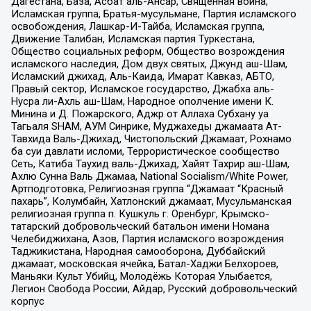
Дагестана, База, Асбат аль-Ансар, Священная война,
Исламская группа, Братья-мусульмане, Партия исламского
освобождения, Лашкар-И-Тайба, Исламская группа,
Движение Талибан, Исламская партия Туркестана,
Общество социальных реформ, Общество возрождения
исламского наследия, Дом двух святых, Джунд аш-Шам,
Исламский джихад, Аль-Каида, Имарат Кавказ, АБТО,
Правый сектор, Исламское государство, Джабха аль-
Нусра ли-Ахль аш-Шам, Народное ополчение имени К.
Минина и Д. Пожарского, Аджр от Аллаха Субхану уа
Тагьаля SHAM, АУМ Синрике, Муджахеды джамаата Ат-
Тавхида Валь-Джихад, Чистопольский Джамаат, Рохнамо
ба суи давлати исломи, Террористическое сообщество
Сеть, Катиба Таухид валь-Джихад, Хайят Тахрир аш-Шам,
Ахлю Сунна Валь Джамаа, National Socialism/White Power,
Артподготовка, Религиозная группа “Джамаат “Красный
пахарь”, Колумбайн, Хатлонский джамаат, Мусульманская
религиозная группа п. Кушкуль г. Оренбург, Крымско-
татарский добровольческий батальон имени Номана
Челебиджихана, Азов, Партия исламского возрождения
Таджикистана, Народная самооборона, Дуббайский
джамаат, московская ячейка, Батал-Хаджи Белхороев,
Маньяки Культ Убийц, Молодёжь Которая Улыбается,
Легион Свобода России, Айдар, Русский добровольческий
корпус