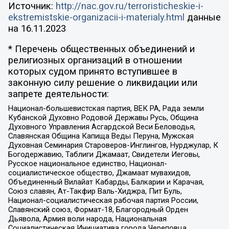
Источник:
http://nac.gov.ru/terroristicheskie-i-
ekstremistskie-organizacii-i-materialy.html
данные
на
16.11.2023
* Перечень общественных объединений и
религиозных организаций в отношении
которых судом принято вступившее в
законную силу решение о ликвидации или
запрете деятельности:
Национал-большевистская партия, ВЕК РА, Рада земли
Кубанской Духовно Родовой Державы Русь, Община
Духовного Управления Асгардской Веси Беловодья,
Славянская Община Капища Веды Перуна, Мужская
Духовная Семинария Староверов-Инглингов, Нурджулар, К
Богодержавию, Таблиги Джамаат, Свидетели Иеговы,
Русское национальное единство, Национал-
социалистическое общество, Джамаат мувахидов,
Объединенный Вилайат Кабарды, Балкарии и Карачая,
Союз славян, Ат-Такфир Валь-Хиджра, Пит Буль,
Национал-социалистическая рабочая партия России,
Славянский союз, Формат-18, Благородный Орден
Дьявола, Армия воли народа, Национальная
Социалистическая Инициатива города Череповца,