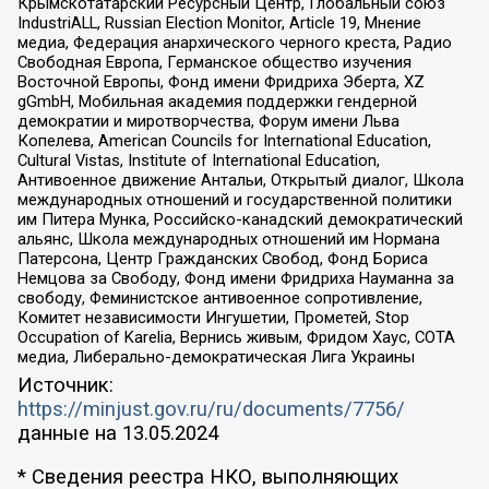
Крымскотатарский Ресурсный Центр, Глобальный союз
IndustriALL, Russian Election Monitor, Article 19, Мнение
медиа, Федерация анархического черного креста, Радио
Свободная Европа, Германское общество изучения
Восточной Европы, Фонд имени Фридриха Эберта, XZ
gGmbH, Мобильная академия поддержки гендерной
демократии и миротворчества, Форум имени Льва
Копелева, American Councils for International Education,
Cultural Vistas, Institute of International Education,
Антивоенное движение Антальи, Открытый диалог, Школа
международных отношений и государственной политики
им Питера Мунка, Российско-канадский демократический
альянс, Школа международных отношений им Нормана
Патерсона, Центр Гражданских Свобод, Фонд Бориса
Немцова за Свободу, Фонд имени Фридриха Науманна за
свободу, Феминистское антивоенное сопротивление,
Комитет независимости Ингушетии, Прометей, Stop
Occupation of Karelia, Вернись живым, Фридом Хаус, СОТА
медиа, Либерально-демократическая Лига Украины
Источник:
https://minjust.gov.ru/ru/documents/7756/
данные на
13.05.2024
* Сведения реестра НКО, выполняющих