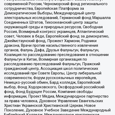
современной России, Черноморский фонд регионального
сотрудничества, Европейская Платформа за
Демократические Выборы, Международный центр
электоральных исследований, Германский фонд Маршалла
Соединенных Штатов, Тихоокеанский центр защиты
окружающей среды и природных ресурсов, Свободная
Россия, Всемирный конгресс украинцев, Атлантический
совет, Человек в беде, Европейский фонд за демократию,
Джеймстаунский фонд, Прожект Хармони, Родники
дракона, Врачи против насильственного извлечения
органов, Фалунь Дафа, Друзья Фалуньгун, Фалуньгун,
Коалиция по расследованию преследования в отношении
Фалуньгун в Китае, Всемирная организация по
расследованию преследований Фалуньгун, Пражский
гражданский центр, Ассоциация школ политических
исследований при Совете Европы, Центр либеральной
современности, Форум русскоязычных европейцев,
Немецко-русский обмен, Бард колледж, Европейский
выбор, Фонд Ходорковского, Оксфордский российский
фонд, Фонд Будущее России, Компания свободы
информации, Проект Медиа, Международное партнерство
за права человека, Духовное Управление Евангельских
Христиан Украинской Христианской Церкви, Новое
Поколение, Духовное Учебное Заведение Международный
Библейский Колледж, Международное христианское