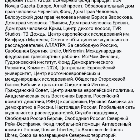
церквей TCCN, Агора, Всемирный фонд природы, BDR
Novaja Gazeta-Europe, Алтай проект, Образовательный дом
прав человека Чернигов, Фонд Дом Прав Человека,
Белорусский дом прав человека имени Бориса Звозскова,
Дом прав человека Тбилиси, Дом прав человека Ереван,
Дом прав человека Крым, Центр дикого лосося, TVR
Studios, ТВ Дождь, Центр европейских исследований им
Вилфрида Мартенса, Сетевое объединение журналистов
расследователей, АЛЛАТРА, За свободную Россию,
Свободная Бурятия, Uralic, UnKremlin, Международная
федерация транспортных рабочих, ИстЧам Финланд,
Гудзоновский институт, Фонд Демократического
Развития, Комитет-2024, Центрально-Европейский
университет, Центр восточноевропейских и
международных исследований, Общество Сторожевой
башни, Библии и трактатов Свидетелей Иеговы,
Гражданский Совет, Центр анализа европейской политики,
Академическая сеть Восточная Европа, Российский
комитет действия, РЭНД корпорейшн, Русская Америка за
демократию в России, Настоящая Россия, Глобальная сеть
журналистов-расследователей, Служба поддержки,
Свободная Россия Берлин, Свободная Россия Северный
Рейн-Вестфалия, Фонд глобальной помощи, Антивоенный
комитет России, Russie-Libertes, La Asocicion de Rusos
Libres, Союз за возвращение Северных территорий,