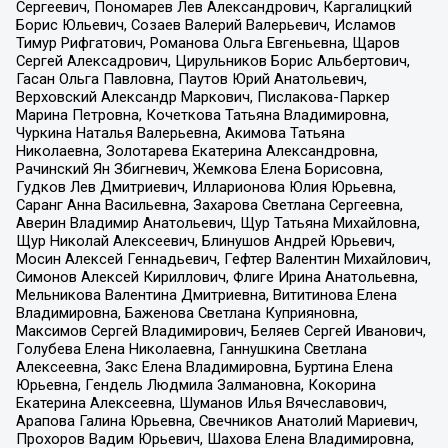
Сергеевич, Пономарев Лев Александрович, Каргалицкий
Борис Юльевич, Созаев Валерий Валерьевич, Исламов
Тимур Рифгатович, Романова Ольга Евгеньевна, Щаров
Сергей Алексадрович, Цирульников Борис Альбертович,
Гасан Ольга Павловна, Паутов Юрий Анатольевич,
Верховский Александр Маркович, Пислакова-Паркер
Марина Петровна, Кочеткова Татьяна Владимировна,
Чуркина Наталья Валерьевна, Акимова Татьяна
Николаевна, Золотарева Екатерина Александровна,
Рачинский Ян Збигневич, Жемкова Елена Борисовна,
Гудков Лев Дмитриевич, Илларионова Юлия Юрьевна,
Саранг Анна Васильевна, Захарова Светлана Сергеевна,
Аверин Владимир Анатольевич, Щур Татьяна Михайловна,
Щур Николай Алексеевич, Блинушов Андрей Юрьевич,
Мосин Алексей Геннадьевич, Гефтер Валентин Михайлович,
Симонов Алексей Кириллович, Флиге Ирина Анатольевна,
Мельникова Валентина Дмитриевна, Вититинова Елена
Владимировна, Баженова Светлана Куприяновна,
Максимов Сергей Владимирович, Беляев Сергей Иванович,
Голубева Елена Николаевна, Ганнушкина Светлана
Алексеевна, Закс Елена Владимировна, Буртина Елена
Юрьевна, Гендель Людмила Залмановна, Кокорина
Екатерина Алексеевна, Шуманов Илья Вячеславович,
Арапова Галина Юрьевна, Свечников Анатолий Мариевич,
Прохоров Вадим Юрьевич, Шахова Елена Владимировна,