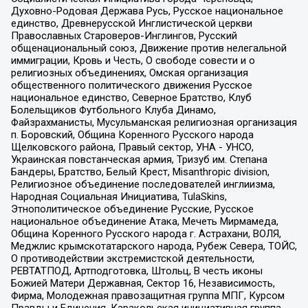
Духовно-Родовая Держава Русь, Русское национальное
единство, Древнерусской Инглистической церкви
Православных Староверов-Инглингов, Русский
общенациональный союз, Движение против нелегальной
иммиграции, Кровь и Честь, О свободе совести и о
религиозных объединениях, Омская организация
общественного политического движения Русское
национальное единство, Северное Братство, Клуб
Болельщиков Футбольного Клуба Динамо,
Файзрахманисты, Мусульманская религиозная организация
п. Боровский, Община Коренного Русского народа
Щелковского района, Правый сектор, УНА - УНСО,
Украинская повстанческая армия, Тризуб им. Степана
Бандеры, Братство, Белый Крест, Misanthropic division,
Религиозное объединение последователей инглиизма,
Народная Социальная Инициатива, TulaSkins,
Этнополитическое объединение Русские, Русское
национальное объединение Атака, Мечеть Мирмамеда,
Община Коренного Русского народа г. Астрахани, ВОЛЯ,
Меджлис крымскотатарского народа, Рубеж Севера, ТОЙС,
О противодействии экстремистской деятельности,
РЕВТАТПОД, Артподготовка, Штольц, В честь иконы
Божией Матери Державная, Сектор 16, Независимость,
Фирма, Молодежная правозащитная группа МПГ, Курсом
Правды и Единения, Каракольская инициативная группа,