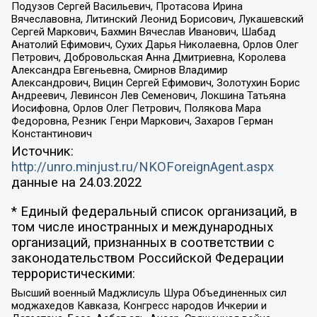
Подузов Сергей Васильевич, Протасова Ирина
Вячеславовна, Литинский Леонид Борисович, Лукашевский
Сергей Маркович, Бахмин Вячеслав Иванович, Шабад
Анатолий Ефимович, Сухих Дарья Николаевна, Орлов Олег
Петрович, Добровольская Анна Дмитриевна, Королева
Александра Евгеньевна, Смирнов Владимир
Александрович, Вицин Сергей Ефимович, Золотухин Борис
Андреевич, Левинсон Лев Семенович, Локшина Татьяна
Иосифовна, Орлов Олег Петрович, Полякова Мара
Федоровна, Резник Генри Маркович, Захаров Герман
Константинович
Источник:
http://unro.minjust.ru/NKOForeignAgent.aspx
данные на
24.03.2022
* Единый федеральный список организаций, в
том числе иностранных и международных
организаций, признанных в соответствии с
законодательством Российской Федерации
террористическими:
Высший военный Маджлисуль Шура Объединенных сил
моджахедов Кавказа, Конгресс народов Ичкерии и