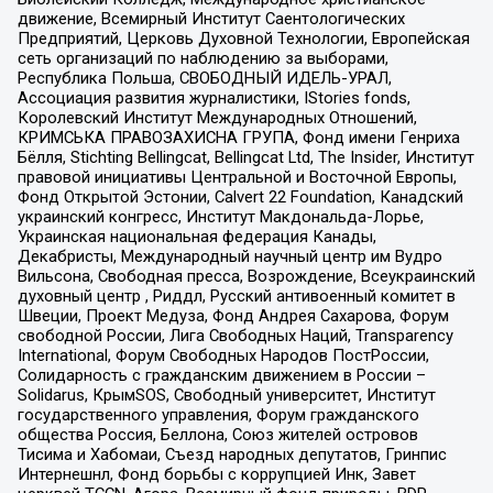
движение, Всемирный Институт Саентологических
Предприятий, Церковь Духовной Технологии, Европейская
сеть организаций по наблюдению за выборами,
Республика Польша, СВОБОДНЫЙ ИДЕЛЬ-УРАЛ,
Ассоциация развития журналистики, IStories fonds,
Королевский Институт Международных Отношений,
КРИМСЬКА ПРАВОЗАХИСНА ГРУПА, Фонд имени Генриха
Бёлля, Stichting Bellingcat, Bellingcat Ltd, The Insider, Институт
правовой инициативы Центральной и Восточной Европы,
Фонд Открытой Эстонии, Calvert 22 Foundation, Канадский
украинский конгресс, Институт Макдональда-Лорье,
Украинская национальная федерация Канады,
Декабристы, Международный научный центр им Вудро
Вильсона, Свободная пресса, Возрождение, Всеукраинский
духовный центр , Риддл, Русский антивоенный комитет в
Швеции, Проект Медуза, Фонд Андрея Сахарова, Форум
свободной России, Лига Свободных Наций, Transparеncy
International, Форум Свободных Народов ПостРоссии,
Солидарность с гражданским движением в России –
Solidarus, КрымSOS, Свободный университет, Институт
государственного управления, Форум гражданского
общества Россия, Беллона, Союз жителей островов
Тисима и Хабомаи, Съезд народных депутатов, Гринпис
Интернешнл, Фонд борьбы с коррупцией Инк, Завет