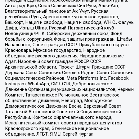
Автоград Крю, Союз Славянских Сил Руси, Алля-Аят,
Благотворительный пансионат Ак Умут, Русская
республика Русь, Арестантское уголовное единство,
Башкорт, Нация и свобода, Нация и свобода, W.H.С., Фалунь
Дафа, Иртыш Ultras, Русский Патриотический клуб-
Новокузнецк/РПК, Сибирский державный союз, Фонд
борьбы с коррупцией, Фонд защиты прав граждан, Штабы
Навального, Совет граждан СССР Прикубанского округа г.
Краснодара, Мужское государство, Народное
объединение русского движения, Народное движение
Адат, Народный совет граждан РСФСР СССР
Архангельской области, Проект Штурм, Граждане СССР,
Держава Союз Советских Светлых Родов, Совет Советских
Социалистических Районов, Meta Platforms Inc, Facebook,
Instagram, WhatsApp, СИЧ-С14, Добровольческое
Движение Организации украинских националистов, Черный
Комитет, Татарстанское Региональное Всетатарское
общественное движение, Невоград, Молодежное
Демократическое Движение Весна, Верховный Совет
Татарской Автономной Советской Социалистической
Республики, Конгресс ойрат-калмыцкого народа,
Исполнительный комитет совета народных депутатов
Красноярского края, Этническое национальное
объединение, ЛГБТ, Я.МЫ Сергей Фургал