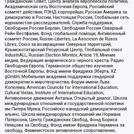
Гражданский Совет, Центр анализа европейской политики,
Академическая сеть Восточная Европа, Российский
комитет действия, РЭНД корпорейшн, Русская Америка за
демократию в России, Настоящая Россия, Глобальная сеть
журналистов-расследователей, Служба поддержки,
Свободная Россия Берлин, Свободная Россия Северный
Рейн-Вестфалия, Фонд глобальной помощи, Антивоенный
комитет России, Russie-Libertes, La Asocicion de Rusos
Libres, Союз за возвращение Северных территорий,
Крымскотатарский Ресурсный Центр, Глобальный союз
IndustriALL, Russian Election Monitor, Article 19, Мнение
медиа, Федерация анархического черного креста, Радио
Свободная Европа, Германское общество изучения
Восточной Европы, Фонд имени Фридриха Эберта, XZ
gGmbH, Мобильная академия поддержки гендерной
демократии и миротворчества, Форум имени Льва
Копелева, American Councils for International Education,
Cultural Vistas, Institute of International Education,
Антивоенное движение Антальи, Открытый диалог, Школа
международных отношений и государственной политики
им Питера Мунка, Российско-канадский демократический
альянс, Школа международных отношений им Нормана
Патерсона, Центр Гражданских Свобод, Фонд Бориса
Немцова за Свободу, Фонд имени Фридриха Науманна за
свободу, Феминистское антивоенное сопротивление,