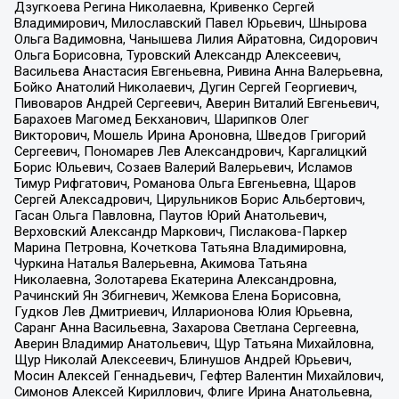
Дзугкоева Регина Николаевна, Кривенко Сергей
Владимирович, Милославский Павел Юрьевич, Шнырова
Ольга Вадимовна, Чанышева Лилия Айратовна, Сидорович
Ольга Борисовна, Туровский Александр Алексеевич,
Васильева Анастасия Евгеньевна, Ривина Анна Валерьевна,
Бойко Анатолий Николаевич, Дугин Сергей Георгиевич,
Пивоваров Андрей Сергеевич, Аверин Виталий Евгеньевич,
Барахоев Магомед Бекханович, Шарипков Олег
Викторович, Мошель Ирина Ароновна, Шведов Григорий
Сергеевич, Пономарев Лев Александрович, Каргалицкий
Борис Юльевич, Созаев Валерий Валерьевич, Исламов
Тимур Рифгатович, Романова Ольга Евгеньевна, Щаров
Сергей Алексадрович, Цирульников Борис Альбертович,
Гасан Ольга Павловна, Паутов Юрий Анатольевич,
Верховский Александр Маркович, Пислакова-Паркер
Марина Петровна, Кочеткова Татьяна Владимировна,
Чуркина Наталья Валерьевна, Акимова Татьяна
Николаевна, Золотарева Екатерина Александровна,
Рачинский Ян Збигневич, Жемкова Елена Борисовна,
Гудков Лев Дмитриевич, Илларионова Юлия Юрьевна,
Саранг Анна Васильевна, Захарова Светлана Сергеевна,
Аверин Владимир Анатольевич, Щур Татьяна Михайловна,
Щур Николай Алексеевич, Блинушов Андрей Юрьевич,
Мосин Алексей Геннадьевич, Гефтер Валентин Михайлович,
Симонов Алексей Кириллович, Флиге Ирина Анатольевна,