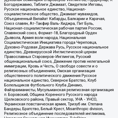
Богодержавию, Таблиги Джамаат, Свидетели Иеговы,
Русское национальное единство, Национал-
социалистическое общество, Джамаат мувахидов,
Объединенный Вилайат Кабарды, Балкарии и Карачая,
Союз славян, Ат-Такфир Валь-Хиджра, Пит Буль,
Национал-социалистическая рабочая партия России,
Славянский союз, Формат-18, Благородный Орден
Дьявола, Армия воли народа, Национальная
Социалистическая Инициатива города Череповца,
Духовно-Родовая Держава Русь, Русское национальное
единство, Древнерусской Инглистической церкви
Православных Староверов-Инглингов, Русский
общенациональный союз, Движение против нелегальной
иммиграции, Кровь и Честь, О свободе совести и о
религиозных объединениях, Омская организация
общественного политического движения Русское
национальное единство, Северное Братство, Клуб
Болельщиков Футбольного Клуба Динамо,
Файзрахманисты, Мусульманская религиозная организация
п. Боровский, Община Коренного Русского народа
Щелковского района, Правый сектор, УНА - УНСО,
Украинская повстанческая армия, Тризуб им. Степана
Бандеры, Братство, Белый Крест, Misanthropic division,
Религиозное объединение последователей инглиизма,