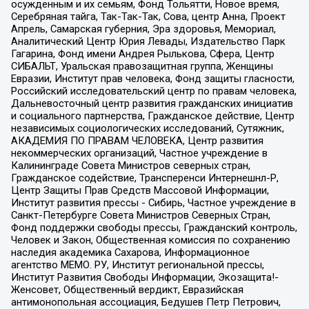
осужденным и их семьям, Фонд Тольятти, Новое время,
Серебряная тайга, Так-Так-Так, Сова, центр Анна, Проект
Апрель, Самарская губерния, Эра здоровья, Мемориал,
Аналитический Центр Юрия Левады, Издательство Парк
Гагарина, Фонд имени Андрея Рылькова, Сфера, Центр
СИБАЛЬТ, Уральская правозащитная группа, Женщины
Евразии, Институт прав человека, Фонд защиты гласности,
Российский исследовательский центр по правам человека,
Дальневосточный центр развития гражданских инициатив
и социального партнерства, Гражданское действие, Центр
независимых социологических исследований, Сутяжник,
АКАДЕМИЯ ПО ПРАВАМ ЧЕЛОВЕКА, Центр развития
некоммерческих организаций, Частное учреждение в
Калининграде Совета Министров северных стран,
Гражданское содействие, Трансперенси Интернешнл-Р,
Центр Защиты Прав Средств Массовой Информации,
Институт развития прессы - Сибирь, Частное учреждение в
Санкт-Петербурге Совета Министров Северных Стран,
Фонд поддержки свободы прессы, Гражданский контроль,
Человек и Закон, Общественная комиссия по сохранению
наследия академика Сахарова, Информационное
агентство МЕМО. РУ, Институт региональной прессы,
Институт Развития Свободы Информации, Экозащита!-
Женсовет, Общественный вердикт, Евразийская
антимонопольная ассоциация, Бедушев Петр Петрович,