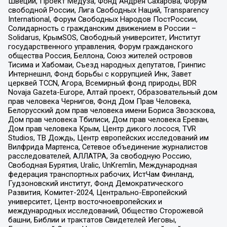
Швеции, Проект Медуза, Фонд Андрея Сахарова, Форум
свободной России, Лига Свободных Наций, Transparеncy
International, Форум Свободных Народов ПостРоссии,
Солидарность с гражданским движением в России –
Solidarus, КрымSOS, Свободный университет, Институт
государственного управления, Форум гражданского
общества Россия, Беллона, Союз жителей островов
Тисима и Хабомаи, Съезд народных депутатов, Гринпис
Интернешнл, Фонд борьбы с коррупцией Инк, Завет
церквей TCCN, Агора, Всемирный фонд природы, BDR
Novaja Gazeta-Europe, Алтай проект, Образовательный дом
прав человека Чернигов, Фонд Дом Прав Человека,
Белорусский дом прав человека имени Бориса Звозскова,
Дом прав человека Тбилиси, Дом прав человека Ереван,
Дом прав человека Крым, Центр дикого лосося, TVR
Studios, ТВ Дождь, Центр европейских исследований им
Вилфрида Мартенса, Сетевое объединение журналистов
расследователей, АЛЛАТРА, За свободную Россию,
Свободная Бурятия, Uralic, UnKremlin, Международная
федерация транспортных рабочих, ИстЧам Финланд,
Гудзоновский институт, Фонд Демократического
Развития, Комитет-2024, Центрально-Европейский
университет, Центр восточноевропейских и
международных исследований, Общество Сторожевой
башни, Библии и трактатов Свидетелей Иеговы,