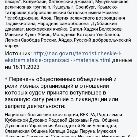
пахарь”, Колумбайн, Хатлонский джамаат, Мусульманская
религиозная группа п. Кушкуль г. Оренбург, Крымско-
татарский добровольческий батальон имени Номана
Челебиджихана, Азов, Партия исламского возрождения
Таджикистана, Народная самооборона, Дуббайский
джамаат, московская ячейка, Батал-Хаджи Белхороев,
Маньяки Культ Убийц, Молодёжь Которая Улыбается,
Легион Свобода России, Айдар, Русский добровольческий
корпус
Источник:
http://nac.gov.ru/terroristicheskie-i-
ekstremistskie-organizacii-i-materialy.html
данные
на
16.11.2023
* Перечень общественных объединений и
религиозных организаций в отношении
которых судом принято вступившее в
законную силу решение о ликвидации или
запрете деятельности:
Национал-большевистская партия, ВЕК РА, Рада земли
Кубанской Духовно Родовой Державы Русь, Община
Духовного Управления Асгардской Веси Беловодья,
Славянская Община Капища Веды Перуна, Мужская
Духовная Семинария Староверов-Инглингов, Нурджулар, К