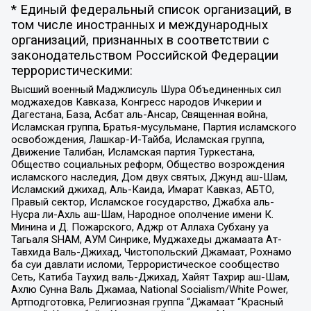
* Единый федеральный список организаций, в
том числе иностранных и международных
организаций, признанных в соответствии с
законодательством Российской Федерации
террористическими:
Высший военный Маджлисуль Шура Объединенных сил
моджахедов Кавказа, Конгресс народов Ичкерии и
Дагестана, База, Асбат аль-Ансар, Священная война,
Исламская группа, Братья-мусульмане, Партия исламского
освобождения, Лашкар-И-Тайба, Исламская группа,
Движение Талибан, Исламская партия Туркестана,
Общество социальных реформ, Общество возрождения
исламского наследия, Дом двух святых, Джунд аш-Шам,
Исламский джихад, Аль-Каида, Имарат Кавказ, АБТО,
Правый сектор, Исламское государство, Джабха аль-
Нусра ли-Ахль аш-Шам, Народное ополчение имени К.
Минина и Д. Пожарского, Аджр от Аллаха Субхану уа
Тагьаля SHAM, АУМ Синрике, Муджахеды джамаата Ат-
Тавхида Валь-Джихад, Чистопольский Джамаат, Рохнамо
ба суи давлати исломи, Террористическое сообщество
Сеть, Катиба Таухид валь-Джихад, Хайят Тахрир аш-Шам,
Ахлю Сунна Валь Джамаа, National Socialism/White Power,
Артподготовка, Религиозная группа “Джамаат “Красный