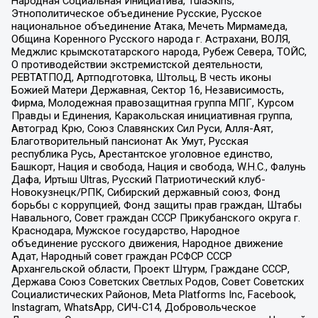
Народная Социальная Инициатива, TulaSkins,
Этнополитическое объединение Русские, Русское
национальное объединение Атака, Мечеть Мирмамеда,
Община Коренного Русского народа г. Астрахани, ВОЛЯ,
Меджлис крымскотатарского народа, Рубеж Севера, ТОЙС,
О противодействии экстремистской деятельности,
РЕВТАТПОД, Артподготовка, Штольц, В честь иконы
Божией Матери Державная, Сектор 16, Независимость,
Фирма, Молодежная правозащитная группа МПГ, Курсом
Правды и Единения, Каракольская инициативная группа,
Автоград Крю, Союз Славянских Сил Руси, Алля-Аят,
Благотворительный пансионат Ак Умут, Русская
республика Русь, Арестантское уголовное единство,
Башкорт, Нация и свобода, Нация и свобода, W.H.С., Фалунь
Дафа, Иртыш Ultras, Русский Патриотический клуб-
Новокузнецк/РПК, Сибирский державный союз, Фонд
борьбы с коррупцией, Фонд защиты прав граждан, Штабы
Навального, Совет граждан СССР Прикубанского округа г.
Краснодара, Мужское государство, Народное
объединение русского движения, Народное движение
Адат, Народный совет граждан РСФСР СССР
Архангельской области, Проект Штурм, Граждане СССР,
Держава Союз Советских Светлых Родов, Совет Советских
Социалистических Районов, Meta Platforms Inc, Facebook,
Instagram, WhatsApp, СИЧ-С14, Добровольческое