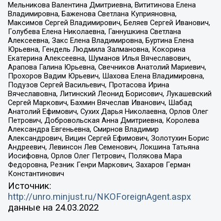
Мельникова Валентина Дмитриевна, Вититинова Елена
Владимировна, Баженова Светлана Куприяновна,
Максимов Сергей Владимирович, Беляев Сергей Иванович,
Голубева Елена Николаевна, Ганнушкина Светлана
Алексеевна, Закс Елена Владимировна, Буртина Елена
Юрьевна, Гендель Людмила Залмановна, Кокорина
Екатерина Алексеевна, Шуманов Илья Вячеславович,
Арапова Галина Юрьевна, Свечников Анатолий Мариевич,
Прохоров Вадим Юрьевич, Шахова Елена Владимировна,
Подузов Сергей Васильевич, Протасова Ирина
Вячеславовна, Литинский Леонид Борисович, Лукашевский
Сергей Маркович, Бахмин Вячеслав Иванович, Шабад
Анатолий Ефимович, Сухих Дарья Николаевна, Орлов Олег
Петрович, Добровольская Анна Дмитриевна, Королева
Александра Евгеньевна, Смирнов Владимир
Александрович, Вицин Сергей Ефимович, Золотухин Борис
Андреевич, Левинсон Лев Семенович, Локшина Татьяна
Иосифовна, Орлов Олег Петрович, Полякова Мара
Федоровна, Резник Генри Маркович, Захаров Герман
Константинович
Источник:
http://unro.minjust.ru/NKOForeignAgent.aspx
данные на
24.03.2022