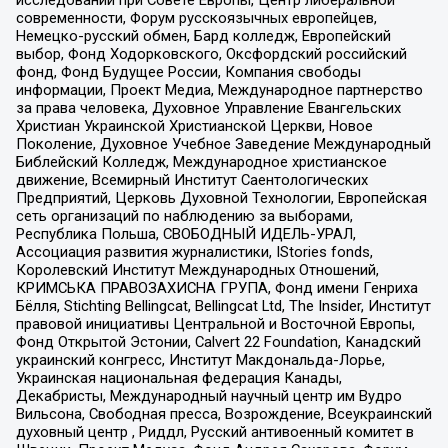
исследований при Совете Европы, Центр либеральной
современности, Форум русскоязычных европейцев,
Немецко-русский обмен, Бард колледж, Европейский
выбор, Фонд Ходорковского, Оксфордский российский
фонд, Фонд Будущее России, Компания свободы
информации, Проект Медиа, Международное партнерство
за права человека, Духовное Управление Евангельских
Христиан Украинской Христианской Церкви, Новое
Поколение, Духовное Учебное Заведение Международный
Библейский Колледж, Международное христианское
движение, Всемирный Институт Саентологических
Предприятий, Церковь Духовной Технологии, Европейская
сеть организаций по наблюдению за выборами,
Республика Польша, СВОБОДНЫЙ ИДЕЛЬ-УРАЛ,
Ассоциация развития журналистики, IStories fonds,
Королевский Институт Международных Отношений,
КРИМСЬКА ПРАВОЗАХИСНА ГРУПА, Фонд имени Генриха
Бёлля, Stichting Bellingcat, Bellingcat Ltd, The Insider, Институт
правовой инициативы Центральной и Восточной Европы,
Фонд Открытой Эстонии, Calvert 22 Foundation, Канадский
украинский конгресс, Институт Макдональда-Лорье,
Украинская национальная федерация Канады,
Декабристы, Международный научный центр им Вудро
Вильсона, Свободная пресса, Возрождение, Всеукраинский
духовный центр , Риддл, Русский антивоенный комитет в