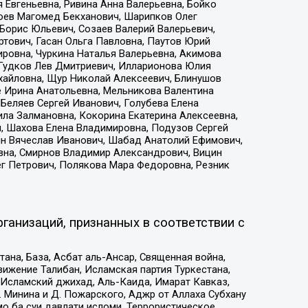
 Евгеньевна, Ривина Анна Валерьевна, Бойко
хоев Магомед Бекханович, Шарипков Олег
Борис Юльевич, Созаев Валерий Валерьевич,
тович, Гасан Ольга Павловна, Паутов Юрий
ровна, Чуркина Наталья Валерьевна, Акимова
 Гудков Лев Дмитриевич, Илларионова Юлия
ихайловна, Щур Николай Алексеевич, Блинушов
е Ирина Анатольевна, Мельникова Валентина
Беляев Сергей Иванович, Голубева Елена
ила Залмановна, Кокорина Екатерина Алексеевна,
, Шахова Елена Владимировна, Подузов Сергей
ин Вячеслав Иванович, Шабад Анатолий Ефимович,
вна, Смирнов Владимир Александрович, Вицин
ег Петрович, Полякова Мара Федоровна, Резник
ганизаций, признанных в соответствии с
на, База, Асбат аль-Ансар, Священная война,
ижение Талибан, Исламская партия Туркестана,
Исламский джихад, Аль-Каида, Имарат Кавказ,
 Минина и Д. Пожарского, Аджр от Аллаха Субхану
о ба суи давлати исломи, Террористическое