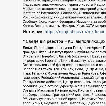
Союз за возвращение Северных территорий, Крымско
Федерация анархического черного креста, Радио
Мобильная академия поддержки гендерной демократи
Institute of International Education, Антивоенн
Российско-канадский демократический альянс, 
Свободу, Фонд имени Фридриха Науманна за свобо
Karelia, Вернись живым, Фридом Хаус, СОТА меди
Источник:
https://minjust.gov.ru/ru/doc
* Сведения реестра НКО, выполняющих 
Лилит, Правозащитная группа Гражданин.Армия.П
граждан Штаб, Институт права и публичной поли
Открытый Петербург, Лига Избирателей, Правова
информации, Горячая Линия, В защиту прав закл
Благотворительный фонд охраны здоровья и защи
Серебряная тайга, Так-Так-Так, Сова, центр Анн
Парк Гагарина, Фонд имени Андрея Рылькова, Сф
гласности, Российский исследовательский центр 
Гражданское действие, Центр независимых соци
организаций, Частное учреждение в Калининград
Средств Массовой Информации, Институт развити
свободы прессы, Гражданский контроль, Человек
РУ, Институт региональной прессы, Институт Ра
ассоциация, Бедушев Петр Петрович, Дзугкоева 