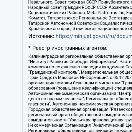
Навального, Совет граждан СССР Прикубанского 
Народный совет граждан РСФСР СССР Архангельск
Социалистических Районов, Meta Platforms Inc, 
Комитет, Татарстанское Региональное Всетатар
Татарской Автономной Советской Социалистическ
Красноярского края, Этническое национальное о
Источник:
https://minjust.gov.ru/ru/doc
* Реестр иностранных агентов:
Калининградская региональная общественная организация "Экозащита!-Женсовет", Фонд содействия защите прав и свобод граждан "Общественный вердикт", Фонд "Институт Развития Свободы Информации", Частное учреждение "Информационное агентство МЕМО. РУ", Региональная общественная организация "Общественная комиссия по сохранению наследия академика Сахарова", Фонд поддержки свободы прессы, Санкт-Петербургская общественная правозащитная организация "Гражданский контроль", Межрегиональная общественная организация "Информационно-просветительский центр "Мемориал", Региональный Фонд "Центр Защиты Прав Средств Массовой Информации", с 05.12.2023 Фонд "Центр Защиты Прав Средств массовой информации", Региональная общественная благотворительная организация помощи беженцам и мигрантам "Гражданское содействие", Негосударственное образовательное учреждение дополнительного профессионального образования (повышение квалификации) специалистов "АКАДЕМИЯ ПО ПРАВАМ ЧЕЛОВЕКА", Свердловская региональная общественная организация "Сутяжник", Автономная некоммерческая организация "Центр независимых социологических исследований", Союз общественных объединений "Российский исследовательский центр по правам человека", Региональное общественное учреждение научно-информационный центр "МЕМОРИАЛ", Некоммерческая организация "Фонд защиты гласности", Автономная некоммерческая организация "Институт прав человека", Городская общественная организация "Екатеринбургское общество "МЕМОРИАЛ", Городская общественная организация "Рязанское историко-просветительское и правозащитное общество "Мемориал" (Рязанский Мемориал), Челябинский региональный орган общественной самодеятельности – женское общественное объединение "Женщины Евразии", Челябинский региональный орган общественной самодеятельности "Уральская правозащитная группа", Фонд содействия защите здоровья и социальной справедливости имени Андрея Рылькова, Автономная Некоммерческая Организация "Аналитический Центр Юрия Левады", Автономная некоммерческая организация социальной поддержки населения "Проект Апрель", Региональная общественная организация помощи женщинам и детям, находящимся в кризисной ситуации "Информационно-методический центр "Анна", Фонд содействия развитию массовых коммуникаций и правовому просвещению "Так-так-Так", Фонд содействия устойчивому развитию "Серебряная тайга", Свердловский региональный общественный фонд социальных проектов "Новое время", "Idel.Реалии", Кавказ.Реалии, Крым.Реалии, Телеканал Настоящее Время, Татаро-башкирская служба Радио Свобода (Azatliq Radiosi), Радио Свободная Европа/Радио Свобода (PCE/PC), "Сибирь.Реалии", "Фактограф", Благотворительный фонд помощи осужденным и их семьям, Автономная некоммерческая организация "Институт глобализации и социальных движений", Фонд "В защиту прав заключенных", Частное учреждение "Центр поддержки и содействия развитию средств массовой информации", Пензенский региональный общественный благотворительный фонд "Гражданский союз", "Север.Реалии", Некоммерческая организация Фонд "Правовая инициатива", 