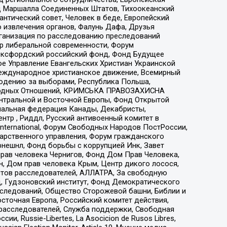
 Маршалла Соединенных Штатов, Тихоокеанский
нтический совет, Человек в беде, Европейский
 извлечения органов, Фалунь Дафа, Друзья
рганизация по расследованию преследований
тр либеральной современности, Форум
 Оксфордский российский фонд, Фонд Будущее
е Управление Евангельских Христиан Украинской
еждународное христианское движение, Всемирный
людению за выборами, Республика Польша,
народных Отношений, КРИМСЬКА ПРАВОЗАХИСНА
ы Центральной и Восточной Европы, Фонд Открытой
иональная федерация Канады, Декабристы,
тр , Риддл, Русский антивоенный комитет в
nternational, Форум Свободных Народов ПостРоссии,
дарственного управления, Форум гражданского
рнешнл, Фонд борьбы с коррупцией Инк, Завет
прав человека Чернигов, Фонд Дом Прав Человека,
н, Дом прав человека Крым, Центр дикого лосося,
стов расследователей, АЛЛАТРА, За свободную
д, Гудзоновский институт, Фонд Демократического
сследований, Общество Сторожевой башни, Библии и
сточная Европа, Российский комитет действия,
-расследователей, Служба поддержки, Свободная
 Russie-Libertes, La Asocicion de Rusos Libres,