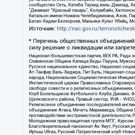
сообщество Сеть, Катиба Таухид валь-Джихад, Хай
“Джамаат “Красный пахарь”, Колумбайн, Хатлонск
батальон имени Номана Челебиджихана, Азов, Па
Батал-Хаджи Белхороев, Маньяки Культ Убийц, М
Источник:
http://nac.gov.ru/terroristichesk
* Перечень общественных объединений 
силу решение о ликвидации или запрете
Национал-большевистская партия, ВЕК РА, Рада 
Славянская Община Капища Веды Перуна, Мужская
Русское национальное единство, Национал-социа
Ат-Такфир Валь-Хиджра, Пит Буль, Национал-соц
народа, Национальная Социалистическая Инициат
Инглистической церкви Православных Староверов
свободе совести и о религиозных объединениях,
Клуб Болельщиков Футбольного Клуба Динамо, Фа
Щелковского района, Правый сектор, УНА - УНСО, У
Религиозное объединение последователей инглии
объединение Атака, Мечеть Мирмамеда, Община К
противодействии экстремистской деятельности, 
Молодежная правозащитная группа МПГ, Курсом П
Благотворительный пансионат Ак Умут, Русская ре
Иртыш Ultras, Русский Патриотический клуб-Нов