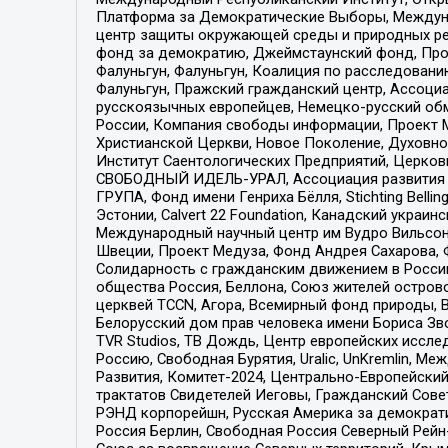
Платформа за Демократические Выборы, Междуна
центр защиты окружающей среды и природных ресу
фонд за демократию, Джеймстаунский фонд, Прож
Фалуньгун, Фалуньгун, Коалиция по расследован
Фалуньгун, Пражский гражданский центр, Ассоци
русскоязычных европейцев, Немецко-русский об
России, Компания свободы информации, Проект М
Христианской Церкви, Новое Поколение, Духовн
Институт Саентологических Предприятий, Церков
СВОБОДНЫЙ ИДЕЛЬ-УРАЛ, Ассоциация развития ж
ГРУПА, Фонд имени Генриха Бёлля, Stichting Bellin
Эстонии, Calvert 22 Foundation, Канадский укра
Международный научный центр им Вудро Вильсона
Швеции, Проект Медуза, Фонд Андрея Сахарова, Ф
Солидарность с гражданским движением в России 
общества Россия, Беллона, Союз жителей острово
церквей TCCN, Агора, Всемирный фонд природы, B
Белорусский дом прав человека имени Бориса Зво
TVR Studios, ТВ Дождь, Центр европейских иссл
Россию, Свободная Бурятия, Uralic, UnKremlin, 
Развития, Комитет-2024, Центрально-Европейски
трактатов Свидетелей Иеговы, Гражданский Совет
РЭНД корпорейшн, Русская Америка за демократи
Россия Берлин, Свободная Россия Северный Рейн-В