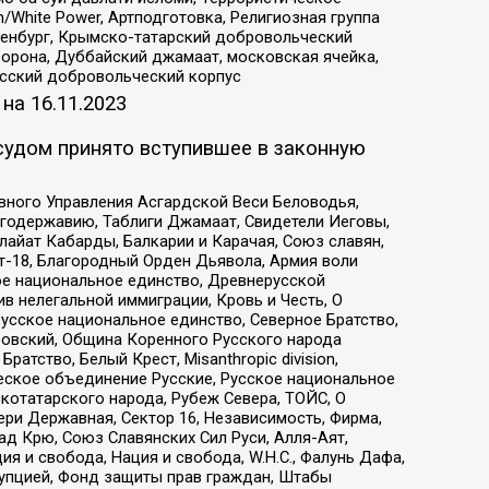
/White Power, Артподготовка, Религиозная группа
Оренбург, Крымско-татарский добровольческий
орона, Дуббайский джамаат, московская ячейка,
усский добровольческий корпус
 на
16.11.2023
судом принято вступившее в законную
вного Управления Асгардской Веси Беловодья,
годержавию, Таблиги Джамаат, Свидетели Иеговы,
айат Кабарды, Балкарии и Карачая, Союз славян,
т-18, Благородный Орден Дьявола, Армия воли
ое национальное единство, Древнерусской
 нелегальной иммиграции, Кровь и Честь, О
усское национальное единство, Северное Братство,
ровский, Община Коренного Русского народа
атство, Белый Крест, Misanthropic division,
еское объединение Русские, Русское национальное
котатарского народа, Рубеж Севера, ТОЙС, О
ри Державная, Сектор 16, Независимость, Фирма,
д Крю, Союз Славянских Сил Руси, Алля-Аят,
я и свобода, Нация и свобода, W.H.С., Фалунь Дафа,
рупцией, Фонд защиты прав граждан, Штабы