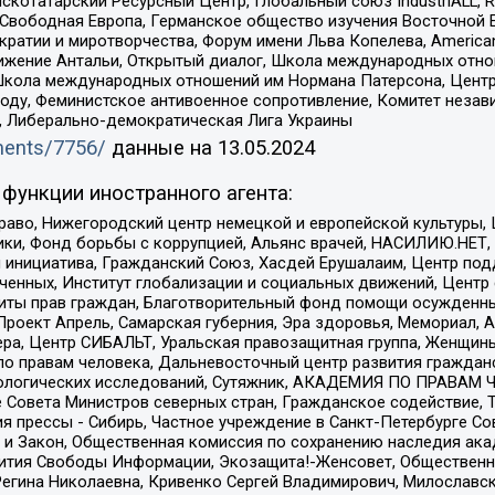
татарский Ресурсный Центр, Глобальный союз IndustriALL, Russi
 Свободная Европа, Германское общество изучения Восточной 
и и миротворчества, Форум имени Льва Копелева, American Counci
ое движение Антальи, Открытый диалог, Школа международных отн
Школа международных отношений им Нормана Патерсона, Центр
ду, Феминистское антивоенное сопротивление, Комитет независ
а, Либерально-демократическая Лига Украины
uments/7756/
данные на
13.05.2024
функции иностранного агента:
раво, Нижегородский центр немецкой и европейской культуры,
тики, Фонд борьбы с коррупцией, Альянс врачей, НАСИЛИЮ.НЕТ,
я инициатива, Гражданский Союз, Хасдей Ерушалаим, Центр по
юченных, Институт глобализации и социальных движений, Цент
ты прав граждан, Благотворительный фонд помощи осужденным
а, Проект Апрель, Самарская губерния, Эра здоровья, Мемориал
ера, Центр СИБАЛЬТ, Уральская правозащитная группа, Женщины
по правам человека, Дальневосточный центр развития гражданс
ологических исследований, Сутяжник, АКАДЕМИЯ ПО ПРАВАМ Ч
е Совета Министров северных стран, Гражданское содействие,
я прессы - Сибирь, Частное учреждение в Санкт-Петербурге С
 и Закон, Общественная комиссия по сохранению наследия ак
звития Свободы Информации, Экозащита!-Женсовет, Общественн
Регина Николаевна, Кривенко Сергей Владимирович, Милославс