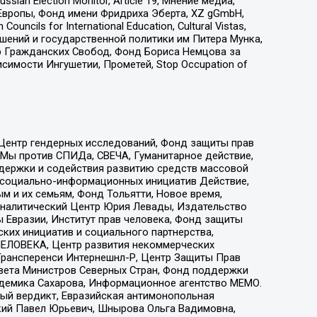
an Election Monitor, Article 19, Мнение медиа,
Европы, Фонд имени Фридриха Эберта, XZ gGmbH,
ls for International Education, Cultural Vistas,
ошений и государственной политики им Питера Мунка,
 Гражданских Свобод, Фонд Бориса Немцова за
имости Ингушетии, Прометей, Stop Occupation of
 Центр гендерных исследований, Фонд защиты прав
 Мы против СПИДа, СВЕЧА, Гуманитарное действие,
ддержки и содействия развитию средств массовой
р социально-информационных инициатив Действие,
 и их семьям, Фонд Тольятти, Новое время,
, Аналитический Центр Юрия Левады, Издательство
 Евразии, Институт прав человека, Фонд защиты
ких инициатив и социального партнерства,
ЕЛОВЕКА, Центр развития некоммерческих
 Трансперенси Интернешнл-Р, Центр Защиты Прав
овета Министров Северных Стран, Фонд поддержки
адемика Сахарова, Информационное агентство МЕМО.
ый вердикт, Евразийская антимонопольная
кий Павел Юрьевич, Шнырова Ольга Вадимовна,