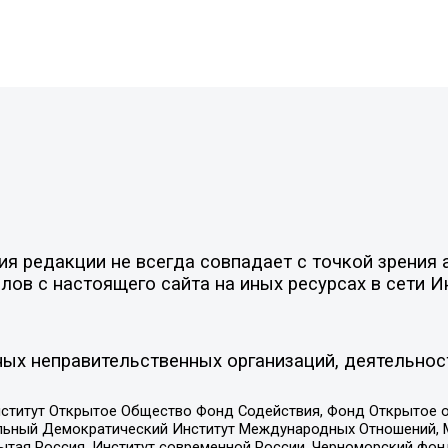
 редакции не всегда совпадает с точкой зрения а
ов с настоящего сайта на иных ресурсах в сети И
ых неправительственных организаций, деятельнос
ститут Открытое Общество Фонд Содействия, Фонд Открытое 
альный Демократический Институт Международных Отношений,
тая Россия, Институт современной России, Черноморский фонд