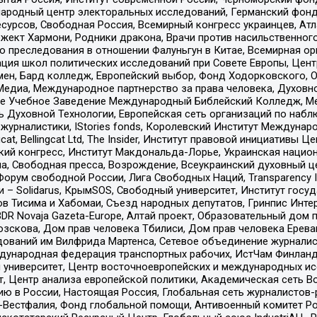
родный центр электоральных исследований, Германский фонд
рсов, Свободная Россия, Всемирный конгресс украинцев, Атла
ект Хармони, Родники дракона, Врачи против насильственного
ию преследования в отношении Фалуньгун в Китае, Всемирная о
ация школ политических исследований при Совете Европы, Цен
мен, Бард колледж, Европейский выбор, Фонд Ходорковского,
едиа, Международное партнерство за права человека, Духовно
ое Учебное Заведение Международный Библейский Колледж, М
ь Духовной Технологии, Европейская сеть организаций по наб
урналистики, IStories fonds, Королевский Институт Между
gcat, Bellingcat Ltd, The Insider, Институт правовой инициатив
инский конгресс, Институт Макдональда-Лорье, Украинская нац
, Свободная пресса, Возрождение, Всеукраинский духовный цен
орум свободной России, Лига Свободных Наций, Transparеncy I
– Solidarus, КрымSOS, Свободный университет, Институт госу
в Тисима и Хабомаи, Съезд народных депутатов, Гринпис Инте
DR Novaja Gazeta-Europe, Алтай проект, Образовательный дом 
зскова, Дом прав человека Тбилиси, Дом прав человека Ерева
едований им Вилфрида Мартенса, Сетевое объединение журнали
Международная федерация транспортных рабочих, ИстЧам Финлан
й университет, Центр восточноевропейских и международных и
, Центр анализа европейской политики, Академическая сеть Во
ю в России, Настоящая Россия, Глобальная сеть журналистов
естфалия, Фонд глобальной помощи, Антивоенный комитет России,