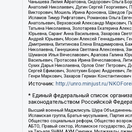
Чанышева Лилия Айратовна, Сидорович Ольга Бори
Анатолий Николаевич, Дугин Сергей Георгиевич, 
Викторович, Мошель Ирина Ароновна, Шведов Гри
Исламов Тимур Рифгатович, Романова Ольга Евге
Анатольевич, Верховский Александр Маркович, П
Татьяна Николаевна, Золотарева Екатерина Алек
Юрьевна, Саранг Анна Васильевна, Захарова Свет
Андрей Юрьевич, Мосин Алексей Геннадьевич, Ге
Дмитриевна, Вититинова Елена Владимировна, Ба
Николаевна, Ганнушкина Светлана Алексеевна, За
Шуманов Илья Вячеславович, Арапова Галина Юрь
Васильевич, Протасова Ирина Вячеславовна, Лит
Сухих Дарья Николаевна, Орлов Олег Петрович, 
Сергей Ефимович, Золотухин Борис Андреевич, Л
Генри Маркович, Захаров Герман Константинович
Источник:
http://unro.minjust.ru/NKOFore
* Единый федеральный список организа
законодательством Российской Федера
Высший военный Маджлисуль Шура Объединенных с
Исламская группа, Братья-мусульмане, Партия ис
Общество социальных реформ, Общество возрожд
АБТО, Правый сектор, Исламское государство, Д
уа Тагьаля SHAM, АУМ Синрике, Муджахеды джама