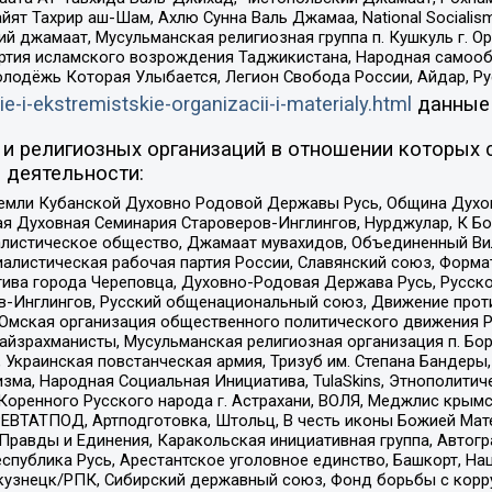
ят Тахрир аш-Шам, Ахлю Сунна Валь Джамаа, National Socialism
ий джамаат, Мусульманская религиозная группа п. Кушкуль г. 
ртия исламского возрождения Таджикистана, Народная самооб
олодёжь Которая Улыбается, Легион Свобода России, Айдар, Р
ie-i-ekstremistskie-organizacii-i-materialy.html
данные
и религиозных организаций в отношении которых 
 деятельности:
земли Кубанской Духовно Родовой Державы Русь, Община Духо
 Духовная Семинария Староверов-Инглингов, Нурджулар, К Бо
листическое общество, Джамаат мувахидов, Объединенный Вил
иалистическая рабочая партия России, Славянский союз, Форма
ива города Череповца, Духовно-Родовая Держава Русь, Русск
-Инглингов, Русский общенациональный союз, Движение против
 Омская организация общественного политического движения Р
йзрахманисты, Мусульманская религиозная организация п. Бо
краинская повстанческая армия, Тризуб им. Степана Бандеры, Бр
зма, Народная Социальная Инициатива, TulaSkins, Этнополитич
оренного Русского народа г. Астрахани, ВОЛЯ, Меджлис крымс
РЕВТАТПОД, Артподготовка, Штольц, В честь иконы Божией Мате
равды и Единения, Каракольская инициативная группа, Автогра
спублика Русь, Арестантское уголовное единство, Башкорт, Наци
окузнецк/РПК, Сибирский державный союз, Фонд борьбы с кор