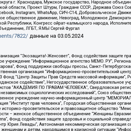
округа г. Краснодара, Мужское государство, Народное объедин
ой области, Проект Штурм, Граждане СССР, Держава Союз Сов
Facebook, Instagram, WhatsApp, СИЧ-С14, Добровольческое Движ
ское общественное движение, Невоград, Молодежное Демократ
ой Республики, Конгресс ойрат-калмыцкого народа, Исполнит
бъединение, ЛГБТ, Я.МЫ Сергей Фургал
uments/7822/
данные на
03.05.2024
Общество с ограниченной ответственностью "Радио Свободная Европа/Радио Свобода", Чешское информационное агентство "MEDIUM-ORIENT", Красноярская региональная общественная организация "Мы против СПИДа", Камалягин Денис Николаевич, Маркелов Сергей Евгеньевич, Пономарев Лев Александрович, Савицкая Людмила Алексеевна, Автономная некоммерческая организация "Центр по работе с проблемой насилия "НАСИЛИЮ.НЕТ", Межрегиональный профессиональный союз работников здравоохранения "Альянс врачей", Юридическое лицо, зарегистрированное в Латвийской Республике, SIA "Medusa Project" (регистрационный номер 40103797863, дата регистрации 10.06.2014), Некоммерческая организация "Фонд по борьбе с коррупцией", Автономная некоммерческая организация "Институт права и публичной политики", Баданин Роман Сергеевич, Гликин Максим Александрович, Железнова Мария Михайловна, Лукьянова Юлия Сергеевна, Маетная Елизавета Витальевна, Маняхин Петр Борисович, Чуракова Ольга Владимировна, Ярош Юлия Петровна, Юридическое лицо "The Insider SIA", зарегистрированное в Риге, Латвийская Республика (дата регистрации 26.06.2015), являющееся администратором доменного имени интернет-издания "The Insider SIA", https://theins.ru, Постернак Алексей Евгеньевич, Рубин Михаил Аркадьевич, Анин Роман Александрович, Юридическое лицо Istories fonds, зарегистрированное в Латвийской Республике (регистрационный номер 50008295751, дата регистрации 24.02.2020), Великовский Дмитрий Александрович, Долинина Ирина Николаевна, Мароховская Алеся Алексеевна, Шлейнов Роман Юрьевич, Шмагун Олеся Валентиновна, Общество с ограниченной ответственностью "Альтаир 2021", Общество с ограниченной ответственностью "Вега 2021", Общество с ограниченной ответственностью "Главный редактор 2021", Общество с ограниченной ответственностью "Ромашки монолит", Важенков Артем Валерьевич, Ивановская областная общественная организация "Центр гендерных исследований", Гурман Юрий Альбертович, Медиапроект "ОВД-Инфо", Егоров Владимир Владимирович, Жилинский Владимир Александрович, Общество с ограниченной ответственностью "ЗП", Иванова София Юрьевна, Карезина Инна Павловна, Кильтау Екатерина Викторовна, Петров Алексей Викторович, Пискунов Сергей Евгеньевич, Смирнов Сергей Сергеевич, Тихонов Михаил Сергеевич, Общество с ограниченной ответственностью "ЖУРНАЛИСТ-ИНОСТРАННЫЙ АГЕНТ", Арапова Галина Юрьевна, Вольтская Татьяна Анатольевна, Американская компания "Mason G.E.S. Anonymous Foundation" (США), являющаяся владельцем интернет-издания https://mnews.world/, Компания "Stichting Bellingcat", зарегистрированная в Нидерландах (дата регистрации 11.07.2018), Захаров Андрей Вячеславович, Клепиковская Екатерина Дмитриевна, Общество с ограниченной ответственностью "МЕМО", Перл Роман Александрович, Симонов Евгений Алексеевич, Соловьева Елена Анатольевна, Сотников Даниил Владимирович, Сурначева Елизавета Дмитриевна, Автономная некоммерческая организация по защите прав человека и информированию населения "Якутия – Наше Мнение", Общество с ограниченной ответственностью "Москоу диджитал медиа", с 26.01.2023 Общество с ограниченной ответственностью "Чайка Белые сады", Ветошкина Валерия Валерьевна, Заговора Максим Александрович, Межрегиональное общественное движение "Российская ЛГБТ - сеть", Оленичев Максим Владимирович, Павлов Иван Юрьевич, Скворцова Елена Сергеевна, Общество с ограниченной ответственностью "Как бы инагент", Кочетков Игорь Викторович, Общество с ограниченной ответственностью "Честные выборы", Еланчик Олег Александрович, Общество с ограниченной ответственностью "Нобелевский призыв", Гималова Регина Эмилевна, Григорьев Андрей Валерьевич, Григорьева Алина Александровна, Ассоциация по содействию защите прав призывников, альтернативнослужащих и военнослужащих "Правозащитная группа "Гражданин.Армия.Право", Хисамова Регина Фаритовна, Автономная некоммерческая организация по реализа