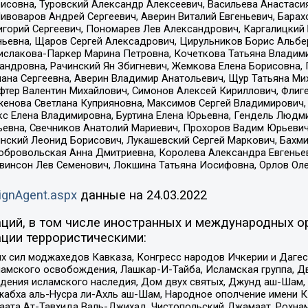
совна, Туровский Александр Алексеевич, Васильева Анастасия
Пивоваров Андрей Сергеевич, Аверин Виталий Евгеньевич, Бара
горий Сергеевич, Пономарев Лев Александрович, Каргалицкий 
ньевна, Щаров Сергей Алексадрович, Цирульников Борис Альбер
ислакова-Паркер Марина Петровна, Кочеткова Татьяна Владими
сандровна, Рачинский Ян Збигневич, Жемкова Елена Борисовна,
лана Сергеевна, Аверин Владимир Анатольевич, Щур Татьяна М
фтер Валентин Михайлович, Симонов Алексей Кириллович, Флиг
женова Светлана Куприяновна, Максимов Сергей Владимирович, 
кс Елена Владимировна, Буртина Елена Юрьевна, Гендель Людм
евна, Свечников Анатолий Мариевич, Прохоров Вадим Юрьевич
инский Леонид Борисович, Лукашевский Сергей Маркович, Бахм
Добровольская Анна Дмитриевна, Королева Александра Евгенье
евинсон Лев Семенович, Локшина Татьяна Иосифовна, Орлов Ол
ignAgent.aspx
данные на
24.03.2022
ций, в том числе иностранных и международных ор
ции террористическими:
ил моджахедов Кавказа, Конгресс народов Ичкерии и Дагеста
ламского освобождения, Лашкар-И-Тайба, Исламская группа, Дв
ения исламского наследия, Дом двух святых, Джунд аш-Шам, 
жабха аль-Нусра ли-Ахль аш-Шам, Народное ополчение имени К.
ата Ат-Тавхида Валь-Джихад, Чистопольский Джамаат, Рохнам