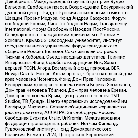
Декабристы, Международный научный центр им Вудро
Вильсона, Свободная пресса, Возрождение, Всеукраинский
духовный центр , Риддл, Русский антивоенный комитет в
Швеции, Проект Медуза, Фонд Андрея Сахарова, Форум
свободной России, Лига Свободных Наций, Transparеncy
International, Форум Свободных Народов ПостРоссии,
Солидарность с гражданским движением в России –
Solidarus, КрымSOS, Свободный университет, Институт
государственного управления, Форум гражданского
общества Россия, Беллона, Союз жителей островов
Тисима и Хабомаи, Съезд народных депутатов, Гринпис
Интернешнл, Фонд борьбы с коррупцией Инк, Завет
церквей TCCN, Агора, Всемирный фонд природы, BDR
Novaja Gazeta-Europe, Алтай проект, Образовательный дом
прав человека Чернигов, Фонд Дом Прав Человека,
Белорусский дом прав человека имени Бориса Звозскова,
Дом прав человека Тбилиси, Дом прав человека Ереван,
Дом прав человека Крым, Центр дикого лосося, TVR
Studios, ТВ Дождь, Центр европейских исследований им
Вилфрида Мартенса, Сетевое объединение журналистов
расследователей, АЛЛАТРА, За свободную Россию,
Свободная Бурятия, Uralic, UnKremlin, Международная
федерация транспортных рабочих, ИстЧам Финланд,
Гудзоновский институт, Фонд Демократического
Развития, Комитет-2024, Центрально-Европейский