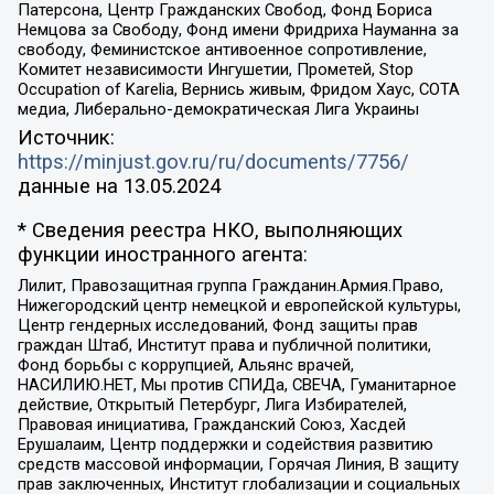
Патерсона, Центр Гражданских Свобод, Фонд Бориса
Немцова за Свободу, Фонд имени Фридриха Науманна за
свободу, Феминистское антивоенное сопротивление,
Комитет независимости Ингушетии, Прометей, Stop
Occupation of Karelia, Вернись живым, Фридом Хаус, СОТА
медиа, Либерально-демократическая Лига Украины
Источник:
https://minjust.gov.ru/ru/documents/7756/
данные на
13.05.2024
* Сведения реестра НКО, выполняющих
функции иностранного агента:
Лилит, Правозащитная группа Гражданин.Армия.Право,
Нижегородский центр немецкой и европейской культуры,
Центр гендерных исследований, Фонд защиты прав
граждан Штаб, Институт права и публичной политики,
Фонд борьбы с коррупцией, Альянс врачей,
НАСИЛИЮ.НЕТ, Мы против СПИДа, СВЕЧА, Гуманитарное
действие, Открытый Петербург, Лига Избирателей,
Правовая инициатива, Гражданский Союз, Хасдей
Ерушалаим, Центр поддержки и содействия развитию
средств массовой информации, Горячая Линия, В защиту
прав заключенных, Институт глобализации и социальных