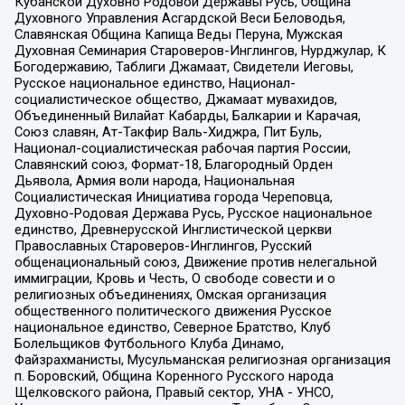
Кубанской Духовно Родовой Державы Русь, Община
Духовного Управления Асгардской Веси Беловодья,
Славянская Община Капища Веды Перуна, Мужская
Духовная Семинария Староверов-Инглингов, Нурджулар, К
Богодержавию, Таблиги Джамаат, Свидетели Иеговы,
Русское национальное единство, Национал-
социалистическое общество, Джамаат мувахидов,
Объединенный Вилайат Кабарды, Балкарии и Карачая,
Союз славян, Ат-Такфир Валь-Хиджра, Пит Буль,
Национал-социалистическая рабочая партия России,
Славянский союз, Формат-18, Благородный Орден
Дьявола, Армия воли народа, Национальная
Социалистическая Инициатива города Череповца,
Духовно-Родовая Держава Русь, Русское национальное
единство, Древнерусской Инглистической церкви
Православных Староверов-Инглингов, Русский
общенациональный союз, Движение против нелегальной
иммиграции, Кровь и Честь, О свободе совести и о
религиозных объединениях, Омская организация
общественного политического движения Русское
национальное единство, Северное Братство, Клуб
Болельщиков Футбольного Клуба Динамо,
Файзрахманисты, Мусульманская религиозная организация
п. Боровский, Община Коренного Русского народа
Щелковского района, Правый сектор, УНА - УНСО,