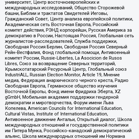
университет, Центр восточноевропейских и
международных исследований, Общество Сторожевой
башни, Библии и трактатов Свидетелей Иеговы,
Гражданский Совет, Центр анализа европейской политики,
Академическая сеть Восточная Европа, Российский
комитет действия, РЭНД корпорейшн, Русская Америка за
демократию в России, Настоящая Россия, Глобальная сеть
журналистов-расследователей, Служба поддержки,
Свободная Россия Берлин, Свободная Россия Северный
Рейн-Вестфалия, Фонд глобальной помощи, Антивоенный
комитет России, Russie-Libertes, La Asocicion de Rusos
Libres, Союз за возвращение Северных территорий,
Крымскотатарский Ресурсный Центр, Глобальный союз
IndustriALL, Russian Election Monitor, Article 19, Мнение
медиа, Федерация анархического черного креста, Радио
Свободная Европа, Германское общество изучения
Восточной Европы, Фонд имени Фридриха Эберта, XZ
gGmbH, Мобильная академия поддержки гендерной
демократии и миротворчества, Форум имени Льва
Копелева, American Councils for International Education,
Cultural Vistas, Institute of International Education,
Антивоенное движение Антальи, Открытый диалог, Школа
международных отношений и государственной политики
им Питера Мунка, Российско-канадский демократический
альянс, Школа международных отношений им Нормана