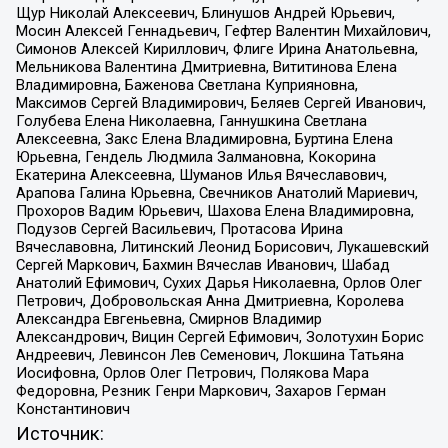
Щур Николай Алексеевич, Блинушов Андрей Юрьевич,
Мосин Алексей Геннадьевич, Гефтер Валентин Михайлович,
Симонов Алексей Кириллович, Флиге Ирина Анатольевна,
Мельникова Валентина Дмитриевна, Вититинова Елена
Владимировна, Баженова Светлана Куприяновна,
Максимов Сергей Владимирович, Беляев Сергей Иванович,
Голубева Елена Николаевна, Ганнушкина Светлана
Алексеевна, Закс Елена Владимировна, Буртина Елена
Юрьевна, Гендель Людмила Залмановна, Кокорина
Екатерина Алексеевна, Шуманов Илья Вячеславович,
Арапова Галина Юрьевна, Свечников Анатолий Мариевич,
Прохоров Вадим Юрьевич, Шахова Елена Владимировна,
Подузов Сергей Васильевич, Протасова Ирина
Вячеславовна, Литинский Леонид Борисович, Лукашевский
Сергей Маркович, Бахмин Вячеслав Иванович, Шабад
Анатолий Ефимович, Сухих Дарья Николаевна, Орлов Олег
Петрович, Добровольская Анна Дмитриевна, Королева
Александра Евгеньевна, Смирнов Владимир
Александрович, Вицин Сергей Ефимович, Золотухин Борис
Андреевич, Левинсон Лев Семенович, Локшина Татьяна
Иосифовна, Орлов Олег Петрович, Полякова Мара
Федоровна, Резник Генри Маркович, Захаров Герман
Константинович
Источник: