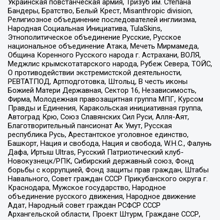
Украинская повстанческая армия, Тризуб им. Степана
Бандеры, Братство, Белый Крест, Misanthropic division,
Религиозное объединение последователей инглиизма,
Народная Социальная Инициатива, TulaSkins,
Этнополитическое объединение Русские, Русское
национальное объединение Атака, Мечеть Мирмамеда,
Община Коренного Русского народа г. Астрахани, ВОЛЯ,
Меджлис крымскотатарского народа, Рубеж Севера, ТОЙС,
О противодействии экстремистской деятельности,
РЕВТАТПОД, Артподготовка, Штольц, В честь иконы
Божией Матери Державная, Сектор 16, Независимость,
Фирма, Молодежная правозащитная группа МПГ, Курсом
Правды и Единения, Каракольская инициативная группа,
Автоград Крю, Союз Славянских Сил Руси, Алля-Аят,
Благотворительный пансионат Ак Умут, Русская
республика Русь, Арестантское уголовное единство,
Башкорт, Нация и свобода, Нация и свобода, W.H.С., Фалунь
Дафа, Иртыш Ultras, Русский Патриотический клуб-
Новокузнецк/РПК, Сибирский державный союз, Фонд
борьбы с коррупцией, Фонд защиты прав граждан, Штабы
Навального, Совет граждан СССР Прикубанского округа г.
Краснодара, Мужское государство, Народное
объединение русского движения, Народное движение
Адат, Народный совет граждан РСФСР СССР
Архангельской области, Проект Штурм, Граждане СССР,