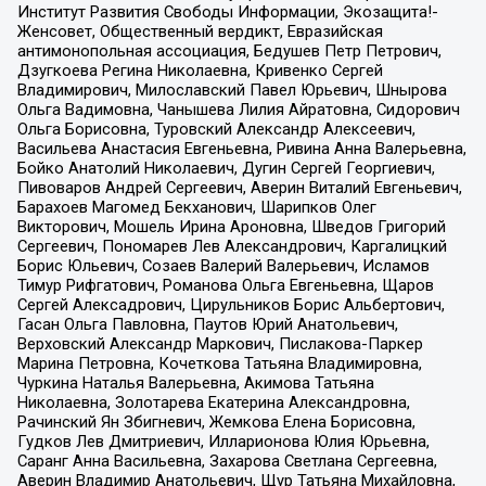
Институт Развития Свободы Информации, Экозащита!-
Женсовет, Общественный вердикт, Евразийская
антимонопольная ассоциация, Бедушев Петр Петрович,
Дзугкоева Регина Николаевна, Кривенко Сергей
Владимирович, Милославский Павел Юрьевич, Шнырова
Ольга Вадимовна, Чанышева Лилия Айратовна, Сидорович
Ольга Борисовна, Туровский Александр Алексеевич,
Васильева Анастасия Евгеньевна, Ривина Анна Валерьевна,
Бойко Анатолий Николаевич, Дугин Сергей Георгиевич,
Пивоваров Андрей Сергеевич, Аверин Виталий Евгеньевич,
Барахоев Магомед Бекханович, Шарипков Олег
Викторович, Мошель Ирина Ароновна, Шведов Григорий
Сергеевич, Пономарев Лев Александрович, Каргалицкий
Борис Юльевич, Созаев Валерий Валерьевич, Исламов
Тимур Рифгатович, Романова Ольга Евгеньевна, Щаров
Сергей Алексадрович, Цирульников Борис Альбертович,
Гасан Ольга Павловна, Паутов Юрий Анатольевич,
Верховский Александр Маркович, Пислакова-Паркер
Марина Петровна, Кочеткова Татьяна Владимировна,
Чуркина Наталья Валерьевна, Акимова Татьяна
Николаевна, Золотарева Екатерина Александровна,
Рачинский Ян Збигневич, Жемкова Елена Борисовна,
Гудков Лев Дмитриевич, Илларионова Юлия Юрьевна,
Саранг Анна Васильевна, Захарова Светлана Сергеевна,
Аверин Владимир Анатольевич, Щур Татьяна Михайловна,