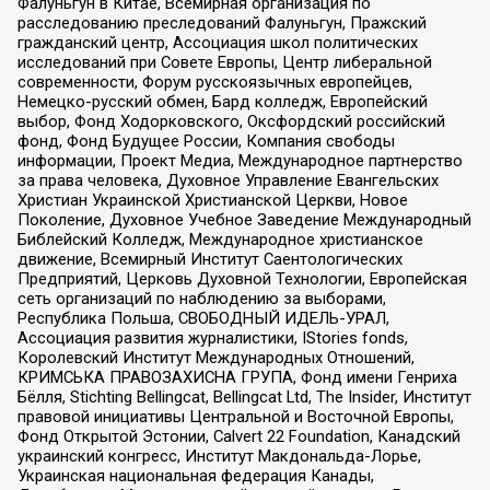
Фалуньгун в Китае, Всемирная организация по
расследованию преследований Фалуньгун, Пражский
гражданский центр, Ассоциация школ политических
исследований при Совете Европы, Центр либеральной
современности, Форум русскоязычных европейцев,
Немецко-русский обмен, Бард колледж, Европейский
выбор, Фонд Ходорковского, Оксфордский российский
фонд, Фонд Будущее России, Компания свободы
информации, Проект Медиа, Международное партнерство
за права человека, Духовное Управление Евангельских
Христиан Украинской Христианской Церкви, Новое
Поколение, Духовное Учебное Заведение Международный
Библейский Колледж, Международное христианское
движение, Всемирный Институт Саентологических
Предприятий, Церковь Духовной Технологии, Европейская
сеть организаций по наблюдению за выборами,
Республика Польша, СВОБОДНЫЙ ИДЕЛЬ-УРАЛ,
Ассоциация развития журналистики, IStories fonds,
Королевский Институт Международных Отношений,
КРИМСЬКА ПРАВОЗАХИСНА ГРУПА, Фонд имени Генриха
Бёлля, Stichting Bellingcat, Bellingcat Ltd, The Insider, Институт
правовой инициативы Центральной и Восточной Европы,
Фонд Открытой Эстонии, Calvert 22 Foundation, Канадский
украинский конгресс, Институт Макдональда-Лорье,
Украинская национальная федерация Канады,