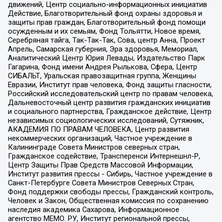
движений, Центр социально-информационных инициатив
Действие, Благотворительный фонд охраны здоровья и
защиты прав граждан, Благотворительный фонд помощи
осужденным и их семьям, Фонд Тольятти, Новое время,
Серебряная тайга, Так-Так-Так, Сова, центр Анна, Проект
Апрель, Самарская губерния, Эра здоровья, Мемориал,
Аналитический Центр Юрия Левады, Издательство Парк
Гагарина, Фонд имени Андрея Рылькова, Сфера, Центр
СИБАЛЬТ, Уральская правозащитная группа, Женщины
Евразии, Институт прав человека, Фонд защиты гласности,
Российский исследовательский центр по правам человека,
Дальневосточный центр развития гражданских инициатив
и социального партнерства, Гражданское действие, Центр
независимых социологических исследований, Сутяжник,
АКАДЕМИЯ ПО ПРАВАМ ЧЕЛОВЕКА, Центр развития
некоммерческих организаций, Частное учреждение в
Калининграде Совета Министров северных стран,
Гражданское содействие, Трансперенси Интернешнл-Р,
Центр Защиты Прав Средств Массовой Информации,
Институт развития прессы - Сибирь, Частное учреждение в
Санкт-Петербурге Совета Министров Северных Стран,
Фонд поддержки свободы прессы, Гражданский контроль,
Человек и Закон, Общественная комиссия по сохранению
наследия академика Сахарова, Информационное
агентство МЕМО. РУ, Институт региональной прессы,