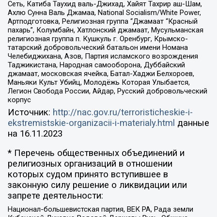
Сеть, Катиба Таухид валь-Джихад, Хайят Тахрир аш-Шам,
Ахлю Сунна Валь Джамаа, National Socialism/White Power,
Артподготовка, Религиозная группа “Джамаат “Красный
пахарь”, Колумбайн, Хатлонский джамаат, Мусульманская
религиозная группа п. Кушкуль г. Оренбург, Крымско-
татарский добровольческий батальон имени Номана
Челебиджихана, Азов, Партия исламского возрождения
Таджикистана, Народная самооборона, Дуббайский
джамаат, московская ячейка, Батал-Хаджи Белхороев,
Маньяки Культ Убийц, Молодёжь Которая Улыбается,
Легион Свобода России, Айдар, Русский добровольческий
корпус
Источник:
http://nac.gov.ru/terroristicheskie-i-
ekstremistskie-organizacii-i-materialy.html
данные
на
16.11.2023
* Перечень общественных объединений и
религиозных организаций в отношении
которых судом принято вступившее в
законную силу решение о ликвидации или
запрете деятельности:
Национал-большевистская партия, ВЕК РА, Рада земли