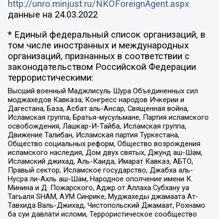
http://unro.minjust.ru/NKOForeignAgent.aspx
данные на
24.03.2022
* Единый федеральный список организаций, в
том числе иностранных и международных
организаций, признанных в соответствии с
законодательством Российской Федерации
террористическими:
Высший военный Маджлисуль Шура Объединенных сил
моджахедов Кавказа, Конгресс народов Ичкерии и
Дагестана, База, Асбат аль-Ансар, Священная война,
Исламская группа, Братья-мусульмане, Партия исламского
освобождения, Лашкар-И-Тайба, Исламская группа,
Движение Талибан, Исламская партия Туркестана,
Общество социальных реформ, Общество возрождения
исламского наследия, Дом двух святых, Джунд аш-Шам,
Исламский джихад, Аль-Каида, Имарат Кавказ, АБТО,
Правый сектор, Исламское государство, Джабха аль-
Нусра ли-Ахль аш-Шам, Народное ополчение имени К.
Минина и Д. Пожарского, Аджр от Аллаха Субхану уа
Тагьаля SHAM, АУМ Синрике, Муджахеды джамаата Ат-
Тавхида Валь-Джихад, Чистопольский Джамаат, Рохнамо
ба суи давлати исломи, Террористическое сообщество