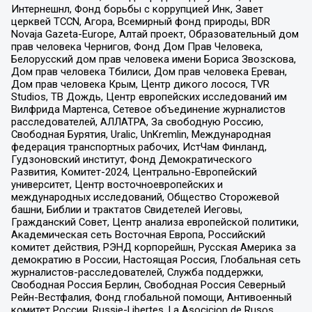
Интернешнл, Фонд борьбы с коррупцией Инк, Завет
церквей TCCN, Агора, Всемирный фонд природы, BDR
Novaja Gazeta-Europe, Алтай проект, Образовательный дом
прав человека Чернигов, Фонд Дом Прав Человека,
Белорусский дом прав человека имени Бориса Звозскова,
Дом прав человека Тбилиси, Дом прав человека Ереван,
Дом прав человека Крым, Центр дикого лосося, TVR
Studios, ТВ Дождь, Центр европейских исследований им
Вилфрида Мартенса, Сетевое объединение журналистов
расследователей, АЛЛАТРА, За свободную Россию,
Свободная Бурятия, Uralic, UnKremlin, Международная
федерация транспортных рабочих, ИстЧам Финланд,
Гудзоновский институт, Фонд Демократического
Развития, Комитет-2024, Центрально-Европейский
университет, Центр восточноевропейских и
международных исследований, Общество Сторожевой
башни, Библии и трактатов Свидетелей Иеговы,
Гражданский Совет, Центр анализа европейской политики,
Академическая сеть Восточная Европа, Российский
комитет действия, РЭНД корпорейшн, Русская Америка за
демократию в России, Настоящая Россия, Глобальная сеть
журналистов-расследователей, Служба поддержки,
Свободная Россия Берлин, Свободная Россия Северный
Рейн-Вестфалия, Фонд глобальной помощи, Антивоенный
комитет России, Russie-Libertes, La Asocicion de Rusos