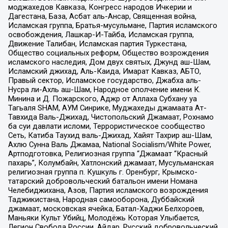
моджахедов Кавказа, Конгресс народов Ичкерии и
Дагестана, База, Асбат аль-Ансар, Священная война,
Исламская группа, Братья-мусульмане, Партия исламского
освобождения, Лашкар-И-Тайба, Исламская группа,
Движение Талибан, Исламская партия Туркестана,
Общество социальных реформ, Общество возрождения
исламского наследия, Дом двух святых, Джунд аш-Шам,
Исламский джихад, Аль-Каида, Имарат Кавказ, АБТО,
Правый сектор, Исламское государство, Джабха аль-
Нусра ли-Ахль аш-Шам, Народное ополчение имени К.
Минина и Д. Пожарского, Аджр от Аллаха Субхану уа
Тагьаля SHAM, АУМ Синрике, Муджахеды джамаата Ат-
Тавхида Валь-Джихад, Чистопольский Джамаат, Рохнамо
ба суи давлати исломи, Террористическое сообщество
Сеть, Катиба Таухид валь-Джихад, Хайят Тахрир аш-Шам,
Ахлю Сунна Валь Джамаа, National Socialism/White Power,
Артподготовка, Религиозная группа “Джамаат “Красный
пахарь”, Колумбайн, Хатлонский джамаат, Мусульманская
религиозная группа п. Кушкуль г. Оренбург, Крымско-
татарский добровольческий батальон имени Номана
Челебиджихана, Азов, Партия исламского возрождения
Таджикистана, Народная самооборона, Дуббайский
джамаат, московская ячейка, Батал-Хаджи Белхороев,
Маньяки Культ Убийц, Молодёжь Которая Улыбается,
Легион Свобода России, Айдар, Русский добровольческий