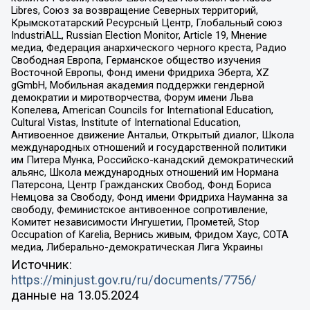
Libres, Союз за возвращение Северных территорий,
Крымскотатарский Ресурсный Центр, Глобальный союз
IndustriALL, Russian Election Monitor, Article 19, Мнение
медиа, Федерация анархического черного креста, Радио
Свободная Европа, Германское общество изучения
Восточной Европы, Фонд имени Фридриха Эберта, XZ
gGmbH, Мобильная академия поддержки гендерной
демократии и миротворчества, Форум имени Льва
Копелева, American Councils for International Education,
Cultural Vistas, Institute of International Education,
Антивоенное движение Антальи, Открытый диалог, Школа
международных отношений и государственной политики
им Питера Мунка, Российско-канадский демократический
альянс, Школа международных отношений им Нормана
Патерсона, Центр Гражданских Свобод, Фонд Бориса
Немцова за Свободу, Фонд имени Фридриха Науманна за
свободу, Феминистское антивоенное сопротивление,
Комитет независимости Ингушетии, Прометей, Stop
Occupation of Karelia, Вернись живым, Фридом Хаус, СОТА
медиа, Либерально-демократическая Лига Украины
Источник:
https://minjust.gov.ru/ru/documents/7756/
данные на
13.05.2024