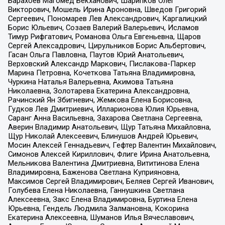
Барахоев Магомед Бекханович, Шарипков Олег
Викторович, Мошель Ирина Ароновна, Шведов Григорий
Сергеевич, Пономарев Лев Александрович, Каргалицкий
Борис Юльевич, Созаев Валерий Валерьевич, Исламов
Тимур Рифгатович, Романова Ольга Евгеньевна, Щаров
Сергей Алексадрович, Цирульников Борис Альбертович,
Гасан Ольга Павловна, Паутов Юрий Анатольевич,
Верховский Александр Маркович, Пислакова-Паркер
Марина Петровна, Кочеткова Татьяна Владимировна,
Чуркина Наталья Валерьевна, Акимова Татьяна
Николаевна, Золотарева Екатерина Александровна,
Рачинский Ян Збигневич, Жемкова Елена Борисовна,
Гудков Лев Дмитриевич, Илларионова Юлия Юрьевна,
Саранг Анна Васильевна, Захарова Светлана Сергеевна,
Аверин Владимир Анатольевич, Щур Татьяна Михайловна,
Щур Николай Алексеевич, Блинушов Андрей Юрьевич,
Мосин Алексей Геннадьевич, Гефтер Валентин Михайлович,
Симонов Алексей Кириллович, Флиге Ирина Анатольевна,
Мельникова Валентина Дмитриевна, Вититинова Елена
Владимировна, Баженова Светлана Куприяновна,
Максимов Сергей Владимирович, Беляев Сергей Иванович,
Голубева Елена Николаевна, Ганнушкина Светлана
Алексеевна, Закс Елена Владимировна, Буртина Елена
Юрьевна, Гендель Людмила Залмановна, Кокорина
Екатерина Алексеевна, Шуманов Илья Вячеславович,