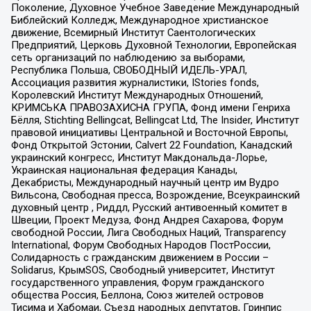
Поколение, Духовное Учебное Заведение Международный
Библейский Колледж, Международное христианское
движение, Всемирный Институт Саентологических
Предприятий, Церковь Духовной Технологии, Европейская
сеть организаций по наблюдению за выборами,
Республика Польша, СВОБОДНЫЙ ИДЕЛЬ-УРАЛ,
Ассоциация развития журналистики, IStories fonds,
Королевский Институт Международных Отношений,
КРИМСЬКА ПРАВОЗАХИСНА ГРУПА, Фонд имени Генриха
Бёлля, Stichting Bellingcat, Bellingcat Ltd, The Insider, Институт
правовой инициативы Центральной и Восточной Европы,
Фонд Открытой Эстонии, Calvert 22 Foundation, Канадский
украинский конгресс, Институт Макдональда-Лорье,
Украинская национальная федерация Канады,
Декабристы, Международный научный центр им Вудро
Вильсона, Свободная пресса, Возрождение, Всеукраинский
духовный центр , Риддл, Русский антивоенный комитет в
Швеции, Проект Медуза, Фонд Андрея Сахарова, Форум
свободной России, Лига Свободных Наций, Transparеncy
International, Форум Свободных Народов ПостРоссии,
Солидарность с гражданским движением в России –
Solidarus, КрымSOS, Свободный университет, Институт
государственного управления, Форум гражданского
общества Россия, Беллона, Союз жителей островов
Тисима и Хабомаи, Съезд народных депутатов, Гринпис