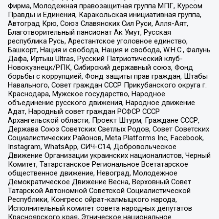
Фирма, Молодежная правозащитная группа МПГ, Курсом
Правды и Единения, Каракольская инициативная группа,
Автоград Крю, Союз Славянских Сил Руси, Алля-Аят,
Благотворительный пансионат Ак Умут, Русская
республика Русь, Арестантское уголовное единство,
Башкорт, Нация и свобода, Нация и свобода, W.H.С., Фалунь
Дафа, Иртыш Ultras, Русский Патриотический клуб-
Новокузнецк/РПК, Сибирский державный союз, Фонд
борьбы с коррупцией, Фонд защиты прав граждан, Штабы
Навального, Совет граждан СССР Прикубанского округа г.
Краснодара, Мужское государство, Народное
объединение русского движения, Народное движение
Адат, Народный совет граждан РСФСР СССР
Архангельской области, Проект Штурм, Граждане СССР,
Держава Союз Советских Светлых Родов, Совет Советских
Социалистических Районов, Meta Platforms Inc, Facebook,
Instagram, WhatsApp, СИЧ-С14, Добровольческое
Движение Организации украинских националистов, Черный
Комитет, Татарстанское Региональное Всетатарское
общественное движение, Невоград, Молодежное
Демократическое Движение Весна, Верховный Совет
Татарской Автономной Советской Социалистической
Республики, Конгресс ойрат-калмыцкого народа,
Исполнительный комитет совета народных депутатов
Красноярского края, Этническое национальное