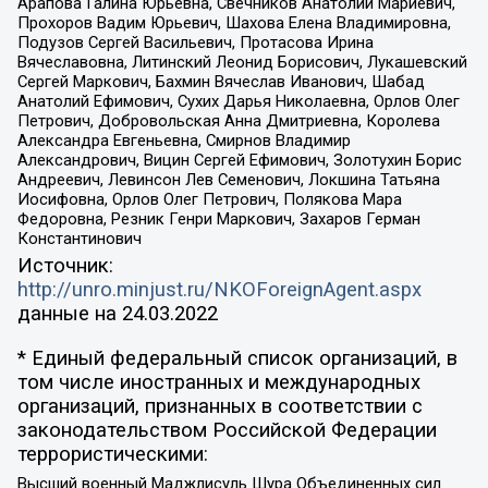
Арапова Галина Юрьевна, Свечников Анатолий Мариевич,
Прохоров Вадим Юрьевич, Шахова Елена Владимировна,
Подузов Сергей Васильевич, Протасова Ирина
Вячеславовна, Литинский Леонид Борисович, Лукашевский
Сергей Маркович, Бахмин Вячеслав Иванович, Шабад
Анатолий Ефимович, Сухих Дарья Николаевна, Орлов Олег
Петрович, Добровольская Анна Дмитриевна, Королева
Александра Евгеньевна, Смирнов Владимир
Александрович, Вицин Сергей Ефимович, Золотухин Борис
Андреевич, Левинсон Лев Семенович, Локшина Татьяна
Иосифовна, Орлов Олег Петрович, Полякова Мара
Федоровна, Резник Генри Маркович, Захаров Герман
Константинович
Источник:
http://unro.minjust.ru/NKOForeignAgent.aspx
данные на
24.03.2022
* Единый федеральный список организаций, в
том числе иностранных и международных
организаций, признанных в соответствии с
законодательством Российской Федерации
террористическими:
Высший военный Маджлисуль Шура Объединенных сил