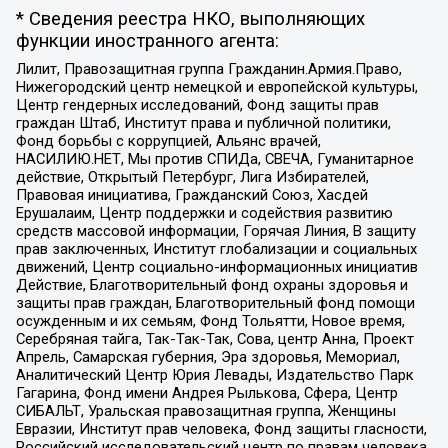
* Сведения реестра НКО, выполняющих
функции иностранного агента:
Лилит, Правозащитная группа Гражданин.Армия.Право,
Нижегородский центр немецкой и европейской культуры,
Центр гендерных исследований, Фонд защиты прав
граждан Штаб, Институт права и публичной политики,
Фонд борьбы с коррупцией, Альянс врачей,
НАСИЛИЮ.НЕТ, Мы против СПИДа, СВЕЧА, Гуманитарное
действие, Открытый Петербург, Лига Избирателей,
Правовая инициатива, Гражданский Союз, Хасдей
Ерушалаим, Центр поддержки и содействия развитию
средств массовой информации, Горячая Линия, В защиту
прав заключенных, Институт глобализации и социальных
движений, Центр социально-информационных инициатив
Действие, Благотворительный фонд охраны здоровья и
защиты прав граждан, Благотворительный фонд помощи
осужденным и их семьям, Фонд Тольятти, Новое время,
Серебряная тайга, Так-Так-Так, Сова, центр Анна, Проект
Апрель, Самарская губерния, Эра здоровья, Мемориал,
Аналитический Центр Юрия Левады, Издательство Парк
Гагарина, Фонд имени Андрея Рылькова, Сфера, Центр
СИБАЛЬТ, Уральская правозащитная группа, Женщины
Евразии, Институт прав человека, Фонд защиты гласности,
Российский исследовательский центр по правам человека,