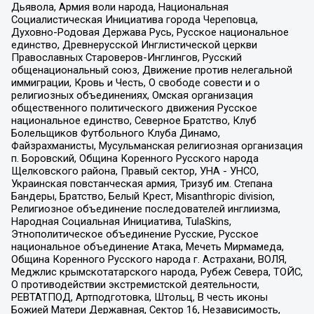
Дьявола, Армия воли народа, Национальная
Социалистическая Инициатива города Череповца,
Духовно-Родовая Держава Русь, Русское национальное
единство, Древнерусской Инглистической церкви
Православных Староверов-Инглингов, Русский
общенациональный союз, Движение против нелегальной
иммиграции, Кровь и Честь, О свободе совести и о
религиозных объединениях, Омская организация
общественного политического движения Русское
национальное единство, Северное Братство, Клуб
Болельщиков Футбольного Клуба Динамо,
Файзрахманисты, Мусульманская религиозная организация
п. Боровский, Община Коренного Русского народа
Щелковского района, Правый сектор, УНА - УНСО,
Украинская повстанческая армия, Тризуб им. Степана
Бандеры, Братство, Белый Крест, Misanthropic division,
Религиозное объединение последователей инглиизма,
Народная Социальная Инициатива, TulaSkins,
Этнополитическое объединение Русские, Русское
национальное объединение Атака, Мечеть Мирмамеда,
Община Коренного Русского народа г. Астрахани, ВОЛЯ,
Меджлис крымскотатарского народа, Рубеж Севера, ТОЙС,
О противодействии экстремистской деятельности,
РЕВТАТПОД, Артподготовка, Штольц, В честь иконы
Божией Матери Державная, Сектор 16, Независимость,