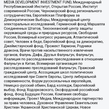
MEDIA DEVELOPMENT INVESTMENT FUND, Международный
Республиканский Институт, Открытая Россия, Институт
современной России, Черноморский фонд регионального
сотрудничества, Европейская Платформа за
Демократические Выборы, Международный центр
электоральных исследований, Германский фонд Маршалла
Соединенных Штатов, Тихоокеанский центр защиты
окружающей среды и природных ресурсов, Свободная
Россия, Всемирный конгресс украинцев, Атлантический
совет, Человек в беде, Европейский фонд за демократию,
Джеймстаунский фонд, Прожект Хармони, Родники
дракона, Врачи против насильственного извлечения
органов, Фалунь Дафа, Друзья Фалуньгун, Фалуньгун,
Коалиция по расследованию преследования в отношении
Фалуньгун в Китае, Всемирная организация по
расследованию преследований Фалуньгун, Пражский
гражданский центр, Ассоциация школ политических
исследований при Совете Европы, Центр либеральной
современности, Форум русскоязычных европейцев,
Немецко-русский обмен, Бард колледж, Европейский
выбор, Фонд Ходорковского, Оксфордский российский
фонд, Фонд Будущее России, Компания свободы
информации, Проект Медиа, Международное партнерство
за права человека, Духовное Управление Евангельских
Христиан Украинской Христианской Церкви, Новое