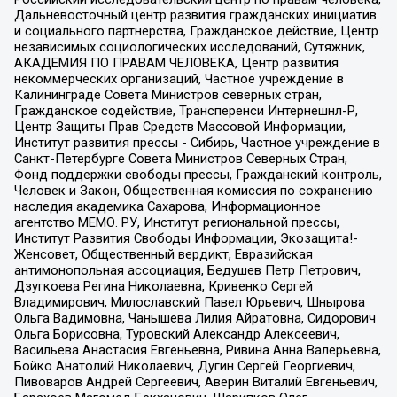
Дальневосточный центр развития гражданских инициатив
и социального партнерства, Гражданское действие, Центр
независимых социологических исследований, Сутяжник,
АКАДЕМИЯ ПО ПРАВАМ ЧЕЛОВЕКА, Центр развития
некоммерческих организаций, Частное учреждение в
Калининграде Совета Министров северных стран,
Гражданское содействие, Трансперенси Интернешнл-Р,
Центр Защиты Прав Средств Массовой Информации,
Институт развития прессы - Сибирь, Частное учреждение в
Санкт-Петербурге Совета Министров Северных Стран,
Фонд поддержки свободы прессы, Гражданский контроль,
Человек и Закон, Общественная комиссия по сохранению
наследия академика Сахарова, Информационное
агентство МЕМО. РУ, Институт региональной прессы,
Институт Развития Свободы Информации, Экозащита!-
Женсовет, Общественный вердикт, Евразийская
антимонопольная ассоциация, Бедушев Петр Петрович,
Дзугкоева Регина Николаевна, Кривенко Сергей
Владимирович, Милославский Павел Юрьевич, Шнырова
Ольга Вадимовна, Чанышева Лилия Айратовна, Сидорович
Ольга Борисовна, Туровский Александр Алексеевич,
Васильева Анастасия Евгеньевна, Ривина Анна Валерьевна,
Бойко Анатолий Николаевич, Дугин Сергей Георгиевич,
Пивоваров Андрей Сергеевич, Аверин Виталий Евгеньевич,