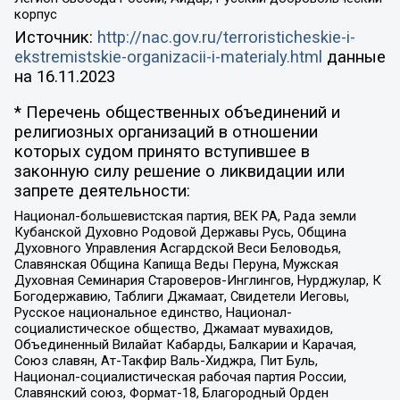
корпус
Источник:
http://nac.gov.ru/terroristicheskie-i-
ekstremistskie-organizacii-i-materialy.html
данные
на
16.11.2023
* Перечень общественных объединений и
религиозных организаций в отношении
которых судом принято вступившее в
законную силу решение о ликвидации или
запрете деятельности:
Национал-большевистская партия, ВЕК РА, Рада земли
Кубанской Духовно Родовой Державы Русь, Община
Духовного Управления Асгардской Веси Беловодья,
Славянская Община Капища Веды Перуна, Мужская
Духовная Семинария Староверов-Инглингов, Нурджулар, К
Богодержавию, Таблиги Джамаат, Свидетели Иеговы,
Русское национальное единство, Национал-
социалистическое общество, Джамаат мувахидов,
Объединенный Вилайат Кабарды, Балкарии и Карачая,
Союз славян, Ат-Такфир Валь-Хиджра, Пит Буль,
Национал-социалистическая рабочая партия России,
Славянский союз, Формат-18, Благородный Орден