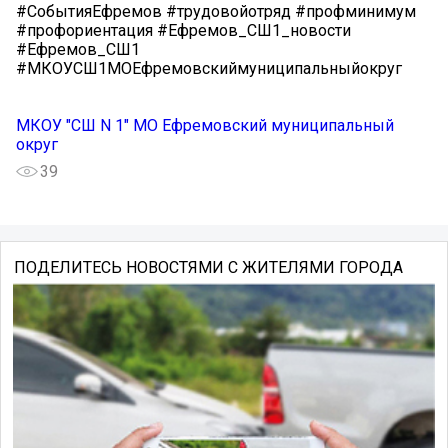
#СобытияЕфремов #трудовойотряд #профминимум
#профориентация #Ефремов_СШ1_новости
#Ефремов_СШ1
#МКОУСШ1МОЕфремовскиймуниципальныйокруг
МКОУ "СШ N 1" МО Ефремовский муниципальный
округ
39
ПОДЕЛИТЕСЬ НОВОСТЯМИ С ЖИТЕЛЯМИ ГОРОДА