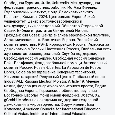
Свободная Бурятия, Uralic, UnKremlin, Международная
федерация транспортных рабочих, ИстЧам Финланд,
Гудзоновский институт, Фонд Демократического
Развития, Комитет-2024, Центрально-Европейский
университет, Центр восточноевропейских и
международных исследований, Общество Сторожевой
башни, Библии и трактатов Свидетелей Иеговы,
Гражданский Совет, Центр анализа европейской политики,
Академическая сеть Восточная Европа, Российский
комитет действия, РЭНД корпорейшн, Русская Америка за
демократию в России, Настоящая Россия, Глобальная сеть
журналистов-расследователей, Служба поддержки,
Свободная Россия Берлин, Свободная Россия Северный
Рейн-Вестфалия, Фонд глобальной помощи, Антивоенный
комитет России, Russie-Libertes, La Asocicion de Rusos
Libres, Союз за возвращение Северных территорий,
Крымскотатарский Ресурсный Центр, Глобальный союз
IndustriALL, Russian Election Monitor, Article 19, Мнение
медиа, Федерация анархического черного креста, Радио
Свободная Европа, Германское общество изучения
Восточной Европы, Фонд имени Фридриха Эберта, XZ
gGmbH, Мобильная академия поддержки гендерной
демократии и миротворчества, Форум имени Льва
Копелева, American Councils for International Education,
Cultural Vistas, Institute of International Education,