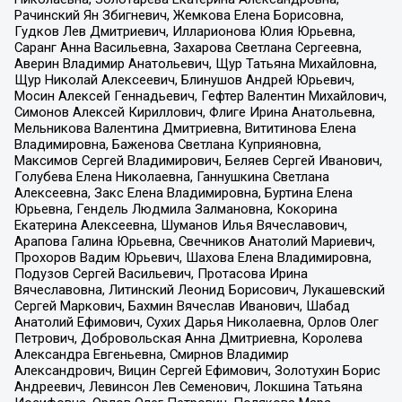
Рачинский Ян Збигневич, Жемкова Елена Борисовна,
Гудков Лев Дмитриевич, Илларионова Юлия Юрьевна,
Саранг Анна Васильевна, Захарова Светлана Сергеевна,
Аверин Владимир Анатольевич, Щур Татьяна Михайловна,
Щур Николай Алексеевич, Блинушов Андрей Юрьевич,
Мосин Алексей Геннадьевич, Гефтер Валентин Михайлович,
Симонов Алексей Кириллович, Флиге Ирина Анатольевна,
Мельникова Валентина Дмитриевна, Вититинова Елена
Владимировна, Баженова Светлана Куприяновна,
Максимов Сергей Владимирович, Беляев Сергей Иванович,
Голубева Елена Николаевна, Ганнушкина Светлана
Алексеевна, Закс Елена Владимировна, Буртина Елена
Юрьевна, Гендель Людмила Залмановна, Кокорина
Екатерина Алексеевна, Шуманов Илья Вячеславович,
Арапова Галина Юрьевна, Свечников Анатолий Мариевич,
Прохоров Вадим Юрьевич, Шахова Елена Владимировна,
Подузов Сергей Васильевич, Протасова Ирина
Вячеславовна, Литинский Леонид Борисович, Лукашевский
Сергей Маркович, Бахмин Вячеслав Иванович, Шабад
Анатолий Ефимович, Сухих Дарья Николаевна, Орлов Олег
Петрович, Добровольская Анна Дмитриевна, Королева
Александра Евгеньевна, Смирнов Владимир
Александрович, Вицин Сергей Ефимович, Золотухин Борис
Андреевич, Левинсон Лев Семенович, Локшина Татьяна