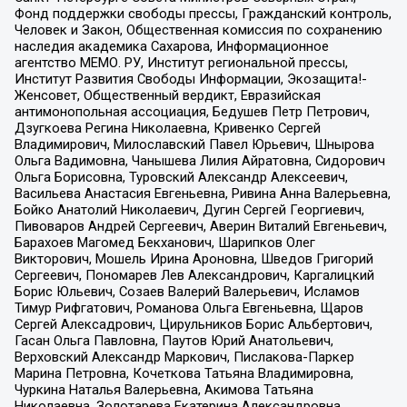
Фонд поддержки свободы прессы, Гражданский контроль,
Человек и Закон, Общественная комиссия по сохранению
наследия академика Сахарова, Информационное
агентство МЕМО. РУ, Институт региональной прессы,
Институт Развития Свободы Информации, Экозащита!-
Женсовет, Общественный вердикт, Евразийская
антимонопольная ассоциация, Бедушев Петр Петрович,
Дзугкоева Регина Николаевна, Кривенко Сергей
Владимирович, Милославский Павел Юрьевич, Шнырова
Ольга Вадимовна, Чанышева Лилия Айратовна, Сидорович
Ольга Борисовна, Туровский Александр Алексеевич,
Васильева Анастасия Евгеньевна, Ривина Анна Валерьевна,
Бойко Анатолий Николаевич, Дугин Сергей Георгиевич,
Пивоваров Андрей Сергеевич, Аверин Виталий Евгеньевич,
Барахоев Магомед Бекханович, Шарипков Олег
Викторович, Мошель Ирина Ароновна, Шведов Григорий
Сергеевич, Пономарев Лев Александрович, Каргалицкий
Борис Юльевич, Созаев Валерий Валерьевич, Исламов
Тимур Рифгатович, Романова Ольга Евгеньевна, Щаров
Сергей Алексадрович, Цирульников Борис Альбертович,
Гасан Ольга Павловна, Паутов Юрий Анатольевич,
Верховский Александр Маркович, Пислакова-Паркер
Марина Петровна, Кочеткова Татьяна Владимировна,
Чуркина Наталья Валерьевна, Акимова Татьяна
Николаевна, Золотарева Екатерина Александровна,