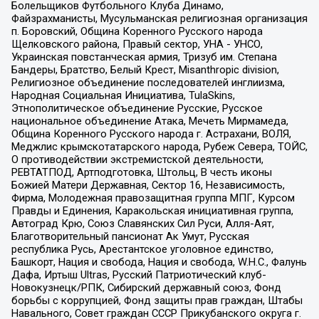
Болельщиков Футбольного Клуба Динамо,
Файзрахманисты, Мусульманская религиозная организация
п. Боровский, Община Коренного Русского народа
Щелковского района, Правый сектор, УНА - УНСО,
Украинская повстанческая армия, Тризуб им. Степана
Бандеры, Братство, Белый Крест, Misanthropic division,
Религиозное объединение последователей инглиизма,
Народная Социальная Инициатива, TulaSkins,
Этнополитическое объединение Русские, Русское
национальное объединение Атака, Мечеть Мирмамеда,
Община Коренного Русского народа г. Астрахани, ВОЛЯ,
Меджлис крымскотатарского народа, Рубеж Севера, ТОЙС,
О противодействии экстремистской деятельности,
РЕВТАТПОД, Артподготовка, Штольц, В честь иконы
Божией Матери Державная, Сектор 16, Независимость,
Фирма, Молодежная правозащитная группа МПГ, Курсом
Правды и Единения, Каракольская инициативная группа,
Автоград Крю, Союз Славянских Сил Руси, Алля-Аят,
Благотворительный пансионат Ак Умут, Русская
республика Русь, Арестантское уголовное единство,
Башкорт, Нация и свобода, Нация и свобода, W.H.С., Фалунь
Дафа, Иртыш Ultras, Русский Патриотический клуб-
Новокузнецк/РПК, Сибирский державный союз, Фонд
борьбы с коррупцией, Фонд защиты прав граждан, Штабы
Навального, Совет граждан СССР Прикубанского округа г.