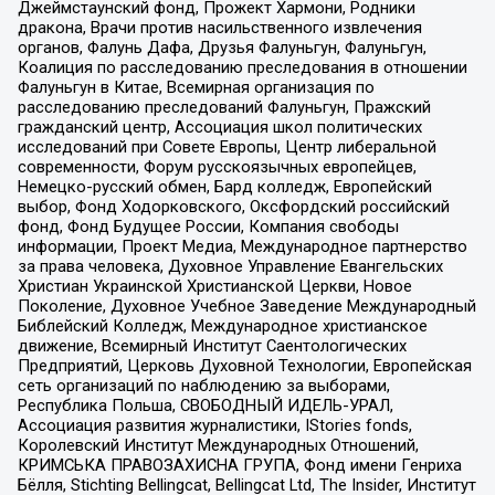
Джеймстаунский фонд, Прожект Хармони, Родники
дракона, Врачи против насильственного извлечения
органов, Фалунь Дафа, Друзья Фалуньгун, Фалуньгун,
Коалиция по расследованию преследования в отношении
Фалуньгун в Китае, Всемирная организация по
расследованию преследований Фалуньгун, Пражский
гражданский центр, Ассоциация школ политических
исследований при Совете Европы, Центр либеральной
современности, Форум русскоязычных европейцев,
Немецко-русский обмен, Бард колледж, Европейский
выбор, Фонд Ходорковского, Оксфордский российский
фонд, Фонд Будущее России, Компания свободы
информации, Проект Медиа, Международное партнерство
за права человека, Духовное Управление Евангельских
Христиан Украинской Христианской Церкви, Новое
Поколение, Духовное Учебное Заведение Международный
Библейский Колледж, Международное христианское
движение, Всемирный Институт Саентологических
Предприятий, Церковь Духовной Технологии, Европейская
сеть организаций по наблюдению за выборами,
Республика Польша, СВОБОДНЫЙ ИДЕЛЬ-УРАЛ,
Ассоциация развития журналистики, IStories fonds,
Королевский Институт Международных Отношений,
КРИМСЬКА ПРАВОЗАХИСНА ГРУПА, Фонд имени Генриха
Бёлля, Stichting Bellingcat, Bellingcat Ltd, The Insider, Институт