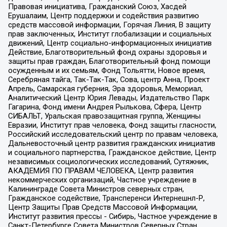
Правовая инициатива, Гражданский Союз, Хасдей
Ерушалаим, Центр поддержки и содействия развитию
средств массовой информации, Горячая Линия, В защиту
прав заключенных, Институт глобализации и социальных
движений, Центр социально-информационных инициатив
Действие, Благотворительный фонд охраны здоровья и
защиты прав граждан, Благотворительный фонд помощи
осужденным и их семьям, Фонд Тольятти, Новое время,
Серебряная тайга, Так-Так-Так, Сова, центр Анна, Проект
Апрель, Самарская губерния, Эра здоровья, Мемориал,
Аналитический Центр Юрия Левады, Издательство Парк
Гагарина, Фонд имени Андрея Рылькова, Сфера, Центр
СИБАЛЬТ, Уральская правозащитная группа, Женщины
Евразии, Институт прав человека, Фонд защиты гласности,
Российский исследовательский центр по правам человека,
Дальневосточный центр развития гражданских инициатив
и социального партнерства, Гражданское действие, Центр
независимых социологических исследований, Сутяжник,
АКАДЕМИЯ ПО ПРАВАМ ЧЕЛОВЕКА, Центр развития
некоммерческих организаций, Частное учреждение в
Калининграде Совета Министров северных стран,
Гражданское содействие, Трансперенси Интернешнл-Р,
Центр Защиты Прав Средств Массовой Информации,
Институт развития прессы - Сибирь, Частное учреждение в
Санкт-Петербурге Совета Министров Северных Стран,