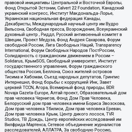
правовой инициативы Центральной и Восточной Европы,
Фонд Открытой Эстонии, Calvert 22 Foundation, Канадский
украинский конгресс, Институт Макдональда-Лорье,
Украинская национальная федерация Канады,
Декабристы, Международный научный центр им Вудро
Вильсона, Свободная пресса, Возрождение, Всеукраинский
духовный центр , Риддл, Русский антивоенный комитет в
Швеции, Проект Медуза, Фонд Андрея Сахарова, Форум
свободной России, Лига Свободных Наций, Transparеncy
International, Форум Свободных Народов ПостРоссии,
Солидарность с гражданским движением в России –
Solidarus, КрымSOS, Свободный университет, Институт
государственного управления, Форум гражданского
общества Россия, Беллона, Союз жителей островов
Тисима и Хабомаи, Съезд народных депутатов, Гринпис
Интернешнл, Фонд борьбы с коррупцией Инк, Завет
церквей TCCN, Агора, Всемирный фонд природы, BDR
Novaja Gazeta-Europe, Алтай проект, Образовательный дом
прав человека Чернигов, Фонд Дом Прав Человека,
Белорусский дом прав человека имени Бориса Звозскова,
Дом прав человека Тбилиси, Дом прав человека Ереван,
Дом прав человека Крым, Центр дикого лосося, TVR
Studios, ТВ Дождь, Центр европейских исследований им
Вилфрида Мартенса, Сетевое объединение журналистов
расследователей, АЛЛАТРА, За свободную Россию,