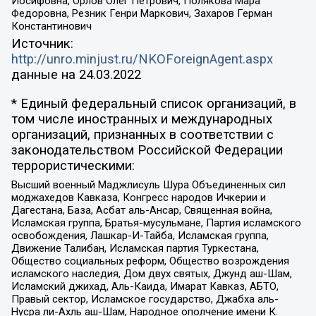
Иосифовна, Орлов Олег Петрович, Полякова Мара
Федоровна, Резник Генри Маркович, Захаров Герман
Константинович
Источник:
http://unro.minjust.ru/NKOForeignAgent.aspx
данные на
24.03.2022
* Единый федеральный список организаций, в
том числе иностранных и международных
организаций, признанных в соответствии с
законодательством Российской Федерации
террористическими:
Высший военный Маджлисуль Шура Объединенных сил
моджахедов Кавказа, Конгресс народов Ичкерии и
Дагестана, База, Асбат аль-Ансар, Священная война,
Исламская группа, Братья-мусульмане, Партия исламского
освобождения, Лашкар-И-Тайба, Исламская группа,
Движение Талибан, Исламская партия Туркестана,
Общество социальных реформ, Общество возрождения
исламского наследия, Дом двух святых, Джунд аш-Шам,
Исламский джихад, Аль-Каида, Имарат Кавказ, АБТО,
Правый сектор, Исламское государство, Джабха аль-
Нусра ли-Ахль аш-Шам, Народное ополчение имени К.