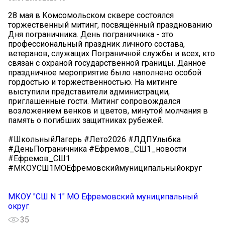
28 мая в Комсомольском сквере состоялся
торжественный митинг, посвящённый празднованию
Дня пограничника. День пограничника - это
профессиональный праздник личного состава,
ветеранов, служащих Пограничной службы и всех, кто
связан с охраной государственной границы. Данное
праздничное мероприятие было наполнено особой
гордостью и торжественностью. На митинге
выступили представители администрации,
приглашенные гости. Митинг сопровождался
возложением венков и цветов, минутой молчания в
память о погибших защитниках рубежей.
#ШкольныйЛагерь #Лето2026 #ЛДПУлыбка
#ДеньПограничника #Ефремов_СШ1_новости
#Ефремов_СШ1
#МКОУСШ1МОЕфремовскиймуниципальныйокруг
МКОУ "СШ N 1" МО Ефремовский муниципальный
округ
35