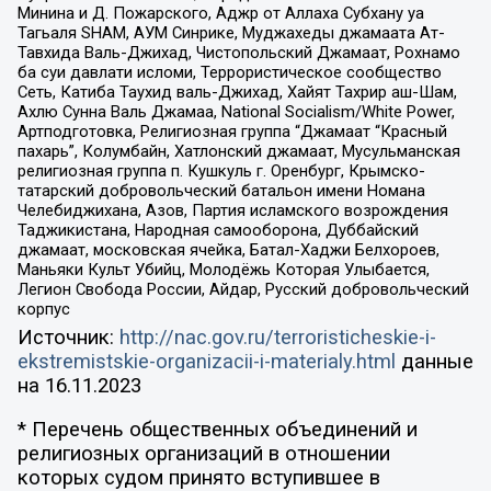
Минина и Д. Пожарского, Аджр от Аллаха Субхану уа
Тагьаля SHAM, АУМ Синрике, Муджахеды джамаата Ат-
Тавхида Валь-Джихад, Чистопольский Джамаат, Рохнамо
ба суи давлати исломи, Террористическое сообщество
Сеть, Катиба Таухид валь-Джихад, Хайят Тахрир аш-Шам,
Ахлю Сунна Валь Джамаа, National Socialism/White Power,
Артподготовка, Религиозная группа “Джамаат “Красный
пахарь”, Колумбайн, Хатлонский джамаат, Мусульманская
религиозная группа п. Кушкуль г. Оренбург, Крымско-
татарский добровольческий батальон имени Номана
Челебиджихана, Азов, Партия исламского возрождения
Таджикистана, Народная самооборона, Дуббайский
джамаат, московская ячейка, Батал-Хаджи Белхороев,
Маньяки Культ Убийц, Молодёжь Которая Улыбается,
Легион Свобода России, Айдар, Русский добровольческий
корпус
Источник:
http://nac.gov.ru/terroristicheskie-i-
ekstremistskie-organizacii-i-materialy.html
данные
на
16.11.2023
* Перечень общественных объединений и
религиозных организаций в отношении
которых судом принято вступившее в