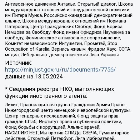
Антивоенное движение Антальи, Открытый диалог, Школа
международных отношений и государственной политики
им Питера Мунка, Российско-канадский демократический
альянс, Школа международных отношений им Нормана
Патерсона, Центр Гражданских Свобод, Фонд Бориса
Немцова за Свободу, Фонд имени Фридриха Науманна за
свободу, Феминистское антивоенное сопротивление,
Комитет независимости Ингушетии, Прометей, Stop
Occupation of Karelia, Вернись живым, Фридом Хаус, СОТА
медиа, Либерально-демократическая Лига Украины
Источник:
https://minjust.gov.ru/ru/documents/7756/
данные на
13.05.2024
* Сведения реестра НКО, выполняющих
функции иностранного агента:
Лилит, Правозащитная группа Гражданин.Армия.Право,
Нижегородский центр немецкой и европейской культуры,
Центр гендерных исследований, Фонд защиты прав
граждан Штаб, Институт права и публичной политики,
Фонд борьбы с коррупцией, Альянс врачей,
НАСИЛИЮ.НЕТ, Мы против СПИДа, СВЕЧА, Гуманитарное
действие, Открытый Петербург, Лига Избирателей,