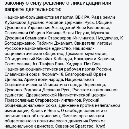
законную силу решение о ликвидации или
запрете деятельности:
Национал-большевистская партия, ВЕК РА, Рада земли
Кубанской Духовно Родовой Державы Русь, Община
Духовного Управления Асгардской Веси Беловодья,
Славянская Община Капища Веды Перуна, Мужская
Духовная Семинария Староверов-Инглингов, Нурджулар, К
Богодержавию, Таблиги Джамаат, Свидетели Иеговы,
Русское национальное единство, Национал-
социалистическое общество, Джамаат мувахидов,
Объединенный Вилайат Кабарды, Балкарии и Карачая,
Союз славян, Ат-Такфир Валь-Хиджра, Пит Буль,
Национал-социалистическая рабочая партия России,
Славянский союз, Формат-18, Благородный Орден
Дьявола, Армия воли народа, Национальная
Социалистическая Инициатива города Череповца,
Духовно-Родовая Держава Русь, Русское национальное
единство, Древнерусской Инглистической церкви
Православных Староверов-Инглингов, Русский
общенациональный союз, Движение против нелегальной
иммиграции, Кровь и Честь, О свободе совести и о
религиозных объединениях, Омская организация
общественного политического движения Русское
национальное единство, Северное Братство, Клуб