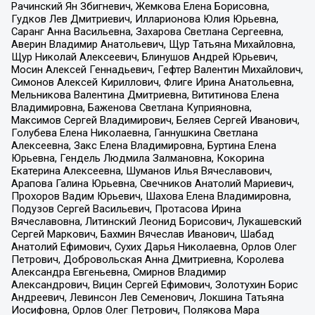
Рачинский Ян Збигневич, Жемкова Елена Борисовна,
Гудков Лев Дмитриевич, Илларионова Юлия Юрьевна,
Саранг Анна Васильевна, Захарова Светлана Сергеевна,
Аверин Владимир Анатольевич, Щур Татьяна Михайловна,
Щур Николай Алексеевич, Блинушов Андрей Юрьевич,
Мосин Алексей Геннадьевич, Гефтер Валентин Михайлович,
Симонов Алексей Кириллович, Флиге Ирина Анатольевна,
Мельникова Валентина Дмитриевна, Вититинова Елена
Владимировна, Баженова Светлана Куприяновна,
Максимов Сергей Владимирович, Беляев Сергей Иванович,
Голубева Елена Николаевна, Ганнушкина Светлана
Алексеевна, Закс Елена Владимировна, Буртина Елена
Юрьевна, Гендель Людмила Залмановна, Кокорина
Екатерина Алексеевна, Шуманов Илья Вячеславович,
Арапова Галина Юрьевна, Свечников Анатолий Мариевич,
Прохоров Вадим Юрьевич, Шахова Елена Владимировна,
Подузов Сергей Васильевич, Протасова Ирина
Вячеславовна, Литинский Леонид Борисович, Лукашевский
Сергей Маркович, Бахмин Вячеслав Иванович, Шабад
Анатолий Ефимович, Сухих Дарья Николаевна, Орлов Олег
Петрович, Добровольская Анна Дмитриевна, Королева
Александра Евгеньевна, Смирнов Владимир
Александрович, Вицин Сергей Ефимович, Золотухин Борис
Андреевич, Левинсон Лев Семенович, Локшина Татьяна
Иосифовна, Орлов Олег Петрович, Полякова Мара