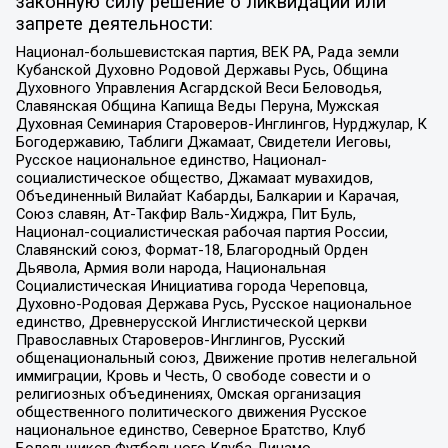
законную силу решение о ликвидации или
запрете деятельности:
Национал-большевистская партия, ВЕК РА, Рада земли
Кубанской Духовно Родовой Державы Русь, Община
Духовного Управления Асгардской Веси Беловодья,
Славянская Община Капища Веды Перуна, Мужская
Духовная Семинария Староверов-Инглингов, Нурджулар, К
Богодержавию, Таблиги Джамаат, Свидетели Иеговы,
Русское национальное единство, Национал-
социалистическое общество, Джамаат мувахидов,
Объединенный Вилайат Кабарды, Балкарии и Карачая,
Союз славян, Ат-Такфир Валь-Хиджра, Пит Буль,
Национал-социалистическая рабочая партия России,
Славянский союз, Формат-18, Благородный Орден
Дьявола, Армия воли народа, Национальная
Социалистическая Инициатива города Череповца,
Духовно-Родовая Держава Русь, Русское национальное
единство, Древнерусской Инглистической церкви
Православных Староверов-Инглингов, Русский
общенациональный союз, Движение против нелегальной
иммиграции, Кровь и Честь, О свободе совести и о
религиозных объединениях, Омская организация
общественного политического движения Русское
национальное единство, Северное Братство, Клуб
Болельщиков Футбольного Клуба Динамо,