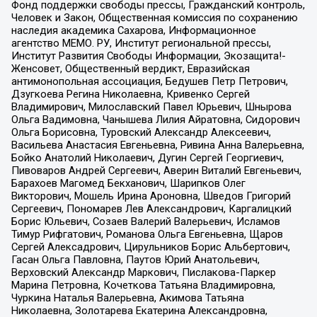
Фонд поддержки свободы прессы, Гражданский контроль,
Человек и Закон, Общественная комиссия по сохранению
наследия академика Сахарова, Информационное
агентство МЕМО. РУ, Институт региональной прессы,
Институт Развития Свободы Информации, Экозащита!-
Женсовет, Общественный вердикт, Евразийская
антимонопольная ассоциация, Бедушев Петр Петрович,
Дзугкоева Регина Николаевна, Кривенко Сергей
Владимирович, Милославский Павел Юрьевич, Шнырова
Ольга Вадимовна, Чанышева Лилия Айратовна, Сидорович
Ольга Борисовна, Туровский Александр Алексеевич,
Васильева Анастасия Евгеньевна, Ривина Анна Валерьевна,
Бойко Анатолий Николаевич, Дугин Сергей Георгиевич,
Пивоваров Андрей Сергеевич, Аверин Виталий Евгеньевич,
Барахоев Магомед Бекханович, Шарипков Олег
Викторович, Мошель Ирина Ароновна, Шведов Григорий
Сергеевич, Пономарев Лев Александрович, Каргалицкий
Борис Юльевич, Созаев Валерий Валерьевич, Исламов
Тимур Рифгатович, Романова Ольга Евгеньевна, Щаров
Сергей Алексадрович, Цирульников Борис Альбертович,
Гасан Ольга Павловна, Паутов Юрий Анатольевич,
Верховский Александр Маркович, Пислакова-Паркер
Марина Петровна, Кочеткова Татьяна Владимировна,
Чуркина Наталья Валерьевна, Акимова Татьяна
Николаевна, Золотарева Екатерина Александровна,