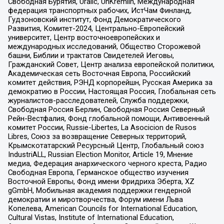
Свободная Бурятия, Uralic, UnKremlin, Международная
федерация транспортных рабочих, ИстЧам Финланд,
Гудзоновский институт, Фонд Демократического
Развития, Комитет-2024, Центрально-Европейский
университет, Центр восточноевропейских и
международных исследований, Общество Сторожевой
башни, Библии и трактатов Свидетелей Иеговы,
Гражданский Совет, Центр анализа европейской политики,
Академическая сеть Восточная Европа, Российский
комитет действия, РЭНД корпорейшн, Русская Америка за
демократию в России, Настоящая Россия, Глобальная сеть
журналистов-расследователей, Служба поддержки,
Свободная Россия Берлин, Свободная Россия Северный
Рейн-Вестфалия, Фонд глобальной помощи, Антивоенный
комитет России, Russie-Libertes, La Asocicion de Rusos
Libres, Союз за возвращение Северных территорий,
Крымскотатарский Ресурсный Центр, Глобальный союз
IndustriALL, Russian Election Monitor, Article 19, Мнение
медиа, Федерация анархического черного креста, Радио
Свободная Европа, Германское общество изучения
Восточной Европы, Фонд имени Фридриха Эберта, XZ
gGmbH, Мобильная академия поддержки гендерной
демократии и миротворчества, Форум имени Льва
Копелева, American Councils for International Education,
Cultural Vistas, Institute of International Education,