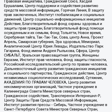
Правовая инициатива, Гражданский Союз, Хасдей
Ерушалаим, Центр поддержки и содействия развитию
средств массовой информации, Горячая Линия, В защиту
прав заключенных, Институт глобализации и социальных
движений, Центр социально-информационных инициатив
Действие, Благотворительный фонд охраны здоровья и
защиты прав граждан, Благотворительный фонд помощи
осужденным и их семьям, Фонд Тольятти, Новое время,
Серебряная тайга, Так-Так-Так, Сова, центр Анна, Проект
Апрель, Самарская губерния, Эра здоровья, Мемориал,
Аналитический Центр Юрия Левады, Издательство Парк
Гагарина, Фонд имени Андрея Рылькова, Сфера, Центр
СИБАЛЬТ, Уральская правозащитная группа, Женщины
Евразии, Институт прав человека, Фонд защиты гласности,
Российский исследовательский центр по правам человека,
Дальневосточный центр развития гражданских инициатив
и социального партнерства, Гражданское действие, Центр
независимых социологических исследований, Сутяжник,
АКАДЕМИЯ ПО ПРАВАМ ЧЕЛОВЕКА, Центр развития
некоммерческих организаций, Частное учреждение в
Калининграде Совета Министров северных стран,
Гражданское содействие, Трансперенси Интернешнл-Р,
Центр Защиты Прав Средств Массовой Информации,
Институт развития прессы - Сибирь, Частное учреждение в
Санкт-Петербурге Совета Министров Северных Стран,