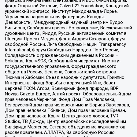
правовой инициативы Центральной и Восточной Европы,
Фонд Открытой Эстонии, Calvert 22 Foundation, Канадский
украинский конгресс, Институт Макдональда-Лорье,
Украинская национальная федерация Канады,
Декабристы, Международный научный центр им Вудро
Вильсона, Свободная пресса, Возрождение, Всеукраинский
духовный центр , Риддл, Русский антивоенный комитет в
Швеции, Проект Медуза, Фонд Андрея Сахарова, Форум
свободной России, Лига Свободных Наций, Transparеncy
International, Форум Свободных Народов ПостРоссии,
Солидарность с гражданским движением в России –
Solidarus, КрымSOS, Свободный университет, Институт
государственного управления, Форум гражданского
общества Россия, Беллона, Союз жителей островов
Тисима и Хабомаи, Съезд народных депутатов, Гринпис
Интернешнл, Фонд борьбы с коррупцией Инк, Завет
церквей TCCN, Агора, Всемирный фонд природы, BDR
Novaja Gazeta-Europe, Алтай проект, Образовательный дом
прав человека Чернигов, Фонд Дом Прав Человека,
Белорусский дом прав человека имени Бориса Звозскова,
Дом прав человека Тбилиси, Дом прав человека Ереван,
Дом прав человека Крым, Центр дикого лосося, TVR
Studios, ТВ Дождь, Центр европейских исследований им
Вилфрида Мартенса, Сетевое объединение журналистов
расследователей, АЛЛАТРА, За свободную Россию,