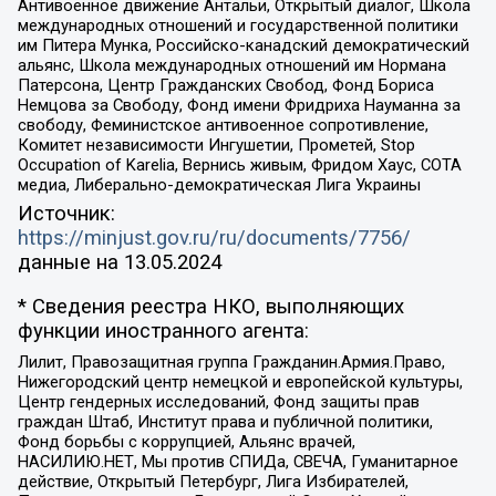
Антивоенное движение Антальи, Открытый диалог, Школа
международных отношений и государственной политики
им Питера Мунка, Российско-канадский демократический
альянс, Школа международных отношений им Нормана
Патерсона, Центр Гражданских Свобод, Фонд Бориса
Немцова за Свободу, Фонд имени Фридриха Науманна за
свободу, Феминистское антивоенное сопротивление,
Комитет независимости Ингушетии, Прометей, Stop
Occupation of Karelia, Вернись живым, Фридом Хаус, СОТА
медиа, Либерально-демократическая Лига Украины
Источник:
https://minjust.gov.ru/ru/documents/7756/
данные на
13.05.2024
* Сведения реестра НКО, выполняющих
функции иностранного агента:
Лилит, Правозащитная группа Гражданин.Армия.Право,
Нижегородский центр немецкой и европейской культуры,
Центр гендерных исследований, Фонд защиты прав
граждан Штаб, Институт права и публичной политики,
Фонд борьбы с коррупцией, Альянс врачей,
НАСИЛИЮ.НЕТ, Мы против СПИДа, СВЕЧА, Гуманитарное
действие, Открытый Петербург, Лига Избирателей,