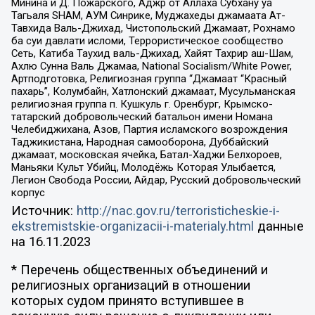
Минина и Д. Пожарского, Аджр от Аллаха Субхану уа
Тагьаля SHAM, АУМ Синрике, Муджахеды джамаата Ат-
Тавхида Валь-Джихад, Чистопольский Джамаат, Рохнамо
ба суи давлати исломи, Террористическое сообщество
Сеть, Катиба Таухид валь-Джихад, Хайят Тахрир аш-Шам,
Ахлю Сунна Валь Джамаа, National Socialism/White Power,
Артподготовка, Религиозная группа “Джамаат “Красный
пахарь”, Колумбайн, Хатлонский джамаат, Мусульманская
религиозная группа п. Кушкуль г. Оренбург, Крымско-
татарский добровольческий батальон имени Номана
Челебиджихана, Азов, Партия исламского возрождения
Таджикистана, Народная самооборона, Дуббайский
джамаат, московская ячейка, Батал-Хаджи Белхороев,
Маньяки Культ Убийц, Молодёжь Которая Улыбается,
Легион Свобода России, Айдар, Русский добровольческий
корпус
Источник:
http://nac.gov.ru/terroristicheskie-i-
ekstremistskie-organizacii-i-materialy.html
данные
на
16.11.2023
* Перечень общественных объединений и
религиозных организаций в отношении
которых судом принято вступившее в