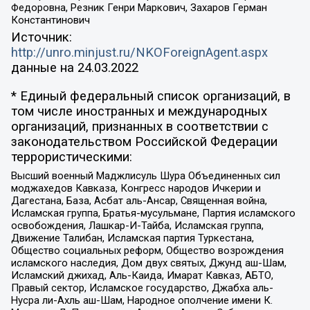
Федоровна, Резник Генри Маркович, Захаров Герман
Константинович
Источник:
http://unro.minjust.ru/NKOForeignAgent.aspx
данные на
24.03.2022
* Единый федеральный список организаций, в
том числе иностранных и международных
организаций, признанных в соответствии с
законодательством Российской Федерации
террористическими:
Высший военный Маджлисуль Шура Объединенных сил
моджахедов Кавказа, Конгресс народов Ичкерии и
Дагестана, База, Асбат аль-Ансар, Священная война,
Исламская группа, Братья-мусульмане, Партия исламского
освобождения, Лашкар-И-Тайба, Исламская группа,
Движение Талибан, Исламская партия Туркестана,
Общество социальных реформ, Общество возрождения
исламского наследия, Дом двух святых, Джунд аш-Шам,
Исламский джихад, Аль-Каида, Имарат Кавказ, АБТО,
Правый сектор, Исламское государство, Джабха аль-
Нусра ли-Ахль аш-Шам, Народное ополчение имени К.