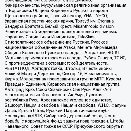
Файзрахманисты, Мусульманская религиозная организация
п. Боровский, Община Коренного Русского народа
Щелковского района, Правый сектор, УНА - УНСО,
Украинская повстанческая армия, Тризуб им. Степана
Бандеры, Братство, Белый Крест, Misanthropic division,
Религиозное объединение последователей инглиизма,
Народная Социальная Инициатива, TulaSkins,
Этнополитическое объединение Русские, Русское
национальное объединение Атака, Мечеть Мирмамеда,
Община Коренного Русского народа г. Астрахани, ВОЛЯ,
Меджлис крымскотатарского народа, Рубеж Севера, ТОЙС,
О противодействии экстремистской деятельности,
РЕВТАТПОД, Артподготовка, Штольц, В честь иконы
Божией Матери Державная, Сектор 16, Независимость,
Фирма, Молодежная правозащитная группа МПГ, Курсом
Правды и Единения, Каракольская инициативная группа,
Автоград Крю, Союз Славянских Сил Руси, Алля-Аят,
Благотворительный пансионат Ак Умут, Русская
республика Русь, Арестантское уголовное единство,
Башкорт, Нация и свобода, Нация и свобода, W.H.С., Фалунь
Дафа, Иртыш Ultras, Русский Патриотический клуб-
Новокузнецк/РПК, Сибирский державный союз, Фонд
борьбы с коррупцией, Фонд защиты прав граждан, Штабы
Навального, Совет граждан СССР Прикубанского округа г.