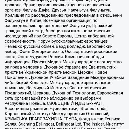
дракона, Врачи против насильственного извлечения
органов, Фалунь Дафа, Друзья Фалуньгун, Фалуньгун,
Коалиция по расследованию преследования в отношении
Фалуньгун в Китае, Всемирная организация по
расследованию преследований Фалуньгун, Пражский
гражданский центр, Ассоциация школ политических
исследований при Совете Европы, Центр либеральной
современности, Форум русскоязычных европейцев,
Немецко-русский обмен, Бард колледж, Европейский
выбор, Фонд Ходорковского, Оксфордский российский
фонд, Фонд Будущее России, Компания свободы
информации, Проект Медиа, Международное партнерство
за права человека, Духовное Управление Евангельских
Христиан Украинской Христианской Церкви, Новое
Поколение, Духовное Учебное Заведение Международный
Библейский Колледж, Международное христианское
движение, Всемирный Институт Саентологических
Предприятий, Церковь Духовной Технологии, Европейская
сеть организаций по наблюдению за выборами,
Республика Польша, СВОБОДНЫЙ ИДЕЛЬ-УРАЛ,
Ассоциация развития журналистики, IStories fonds,
Королевский Институт Международных Отношений,
КРИМСЬКА ПРАВОЗАХИСНА ГРУПА, Фонд имени Генриха
Бёлля, Stichting Bellingcat, Bellingcat Ltd, The Insider, Институт