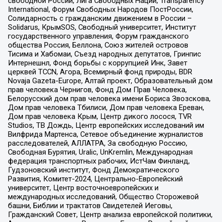
свободной России, Лига Свободных Наций, Transparеncy
International, Форум Свободных Народов ПостРоссии,
Солидарность с гражданским движением в России –
Solidarus, КрымSOS, Свободный университет, Институт
государственного управления, Форум гражданского
общества Россия, Беллона, Союз жителей островов
Тисима и Хабомаи, Съезд народных депутатов, Гринпис
Интернешнл, Фонд борьбы с коррупцией Инк, Завет
церквей TCCN, Агора, Всемирный фонд природы, BDR
Novaja Gazeta-Europe, Алтай проект, Образовательный дом
прав человека Чернигов, Фонд Дом Прав Человека,
Белорусский дом прав человека имени Бориса Звозскова,
Дом прав человека Тбилиси, Дом прав человека Ереван,
Дом прав человека Крым, Центр дикого лосося, TVR
Studios, ТВ Дождь, Центр европейских исследований им
Вилфрида Мартенса, Сетевое объединение журналистов
расследователей, АЛЛАТРА, За свободную Россию,
Свободная Бурятия, Uralic, UnKremlin, Международная
федерация транспортных рабочих, ИстЧам Финланд,
Гудзоновский институт, Фонд Демократического
Развития, Комитет-2024, Центрально-Европейский
университет, Центр восточноевропейских и
международных исследований, Общество Сторожевой
башни, Библии и трактатов Свидетелей Иеговы,
Гражданский Совет, Центр анализа европейской политики,