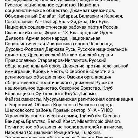
Русское национальное единство, Национал-
социалистическое общество, Джамаат мувахидов,
Объединенный Вилайат Кабарды, Балкарии и Карачая,
Союз славян, Ат-Такфир Валь-Хиджра, Пит Буль,
Национал-социалистическая рабочая партия России,
Славянский союз, Формат-18, Благородный Орден
Дьявола, Армия воли народа, Национальная
Социалистическая Инициатива города Череповца,
Духовно-Родовая Держава Русь, Русское национальное
единство, Древнерусской Инглистической церкви
Православных Староверов-Инглингов, Русский
общенациональный союз, Движение против нелегальной
иммиграции, Кровь и Честь, О свободе совести и о
религиозных объединениях, Омская организация
общественного политического движения Русское
национальное единство, Северное Братство, Клуб
Болельщиков Футбольного Клуба Динамо,
Файзрахманисты, Мусульманская религиозная организация
п. Боровский, Община Коренного Русского народа
Щелковского района, Правый сектор, УНА - УНСО,
Украинская повстанческая армия, Тризуб им. Степана
Бандеры, Братство, Белый Крест, Misanthropic division,
Религиозное объединение последователей инглиизма,
Народная Социальная Инициатива, TulaSkins,
Этнополитическое объединение Русские, Русское