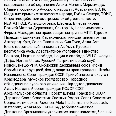
национальное объединение Атака, Мечеть Мирмамеда,
Община Коренного Русского народа г. Астрахани, ВОЛЯ,
Меджлис крымскотатарского народа, Рубеж Севера, ТОЙС,
О противодействии экстремистской деятельности,
РЕВТАТПОД, Артподготовка, Штольц, В честь иконы
Божией Матери Державная, Сектор 16, Независимость,
Фирма, Молодежная правозащитная группа МПГ, Курсом
Правды и Единения, Каракольская инициативная группа,
Автоград Крю, Союз Славянских Сил Руси, Алля-Аят,
Благотворительный пансионат Ак Умут, Русская
республика Русь, Арестантское уголовное единство,
Башкорт, Нация и свобода, Нация и свобода, W.H.С., Фалунь
Дафа, Иртыш Ultras, Русский Патриотический клуб-
Новокузнецк/РПК, Сибирский державный союз, Фонд
борьбы с коррупцией, Фонд защиты прав граждан, Штабы
Навального, Совет граждан СССР Прикубанского округа г.
Краснодара, Мужское государство, Народное
объединение русского движения, Народное движение
Адат, Народный совет граждан РСФСР СССР
Архангельской области, Проект Штурм, Граждане СССР,
Держава Союз Советских Светлых Родов, Совет Советских
Социалистических Районов, Meta Platforms Inc, Facebook,
Instagram, WhatsApp, СИЧ-С14, Добровольческое
Движение Организации украинских националистов, Черный