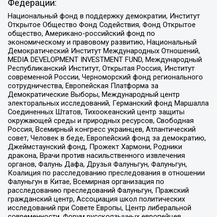
Федерации:
Национальный фонд в поддержку демократии, Институт
Открытое Общество Фонд Содействия, Фонд Открытое
общество, Американо-российский фонд по
экономическому и правовому развитию, Национальный
Демократический Институт Международных Отношений,
MEDIA DEVELOPMENT INVESTMENT FUND, Международный
Республиканский Институт, Открытая Россия, Институт
современной России, Черноморский фонд регионального
сотрудничества, Европейская Платформа за
Демократические Выборы, Международный центр
электоральных исследований, Германский фонд Маршалла
Соединенных Штатов, Тихоокеанский центр защиты
окружающей среды и природных ресурсов, Свободная
Россия, Всемирный конгресс украинцев, Атлантический
совет, Человек в беде, Европейский фонд за демократию,
Джеймстаунский фонд, Прожект Хармони, Родники
дракона, Врачи против насильственного извлечения
органов, Фалунь Дафа, Друзья Фалуньгун, Фалуньгун,
Коалиция по расследованию преследования в отношении
Фалуньгун в Китае, Всемирная организация по
расследованию преследований Фалуньгун, Пражский
гражданский центр, Ассоциация школ политических
исследований при Совете Европы, Центр либеральной
современности, Форум русскоязычных европейцев,