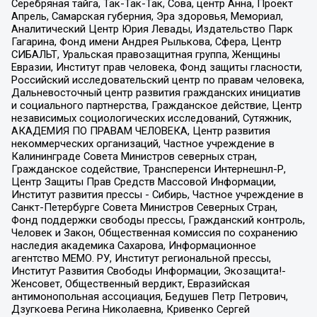
Серебряная тайга, Так-Так-Так, Сова, центр Анна, Проект
Апрель, Самарская губерния, Эра здоровья, Мемориал,
Аналитический Центр Юрия Левады, Издательство Парк
Гагарина, Фонд имени Андрея Рылькова, Сфера, Центр
СИБАЛЬТ, Уральская правозащитная группа, Женщины
Евразии, Институт прав человека, Фонд защиты гласности,
Российский исследовательский центр по правам человека,
Дальневосточный центр развития гражданских инициатив
и социального партнерства, Гражданское действие, Центр
независимых социологических исследований, Сутяжник,
АКАДЕМИЯ ПО ПРАВАМ ЧЕЛОВЕКА, Центр развития
некоммерческих организаций, Частное учреждение в
Калининграде Совета Министров северных стран,
Гражданское содействие, Трансперенси Интернешнл-Р,
Центр Защиты Прав Средств Массовой Информации,
Институт развития прессы - Сибирь, Частное учреждение в
Санкт-Петербурге Совета Министров Северных Стран,
Фонд поддержки свободы прессы, Гражданский контроль,
Человек и Закон, Общественная комиссия по сохранению
наследия академика Сахарова, Информационное
агентство МЕМО. РУ, Институт региональной прессы,
Институт Развития Свободы Информации, Экозащита!-
Женсовет, Общественный вердикт, Евразийская
антимонопольная ассоциация, Бедушев Петр Петрович,
Дзугкоева Регина Николаевна, Кривенко Сергей