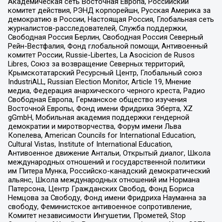
Академическая сеть Восточная Европа, Российский
комитет действия, РЭНД корпорейшн, Русская Америка за
демократию в России, Настоящая Россия, Глобальная сеть
журналистов-расследователей, Служба поддержки,
Свободная Россия Берлин, Свободная Россия Северный
Рейн-Вестфалия, Фонд глобальной помощи, Антивоенный
комитет России, Russie-Libertes, La Asocicion de Rusos
Libres, Союз за возвращение Северных территорий,
Крымскотатарский Ресурсный Центр, Глобальный союз
IndustriALL, Russian Election Monitor, Article 19, Мнение
медиа, Федерация анархического черного креста, Радио
Свободная Европа, Германское общество изучения
Восточной Европы, Фонд имени Фридриха Эберта, XZ
gGmbH, Мобильная академия поддержки гендерной
демократии и миротворчества, Форум имени Льва
Копелева, American Councils for International Education,
Cultural Vistas, Institute of International Education,
Антивоенное движение Антальи, Открытый диалог, Школа
международных отношений и государственной политики
им Питера Мунка, Российско-канадский демократический
альянс, Школа международных отношений им Нормана
Патерсона, Центр Гражданских Свобод, Фонд Бориса
Немцова за Свободу, Фонд имени Фридриха Науманна за
свободу, Феминистское антивоенное сопротивление,
Комитет независимости Ингушетии, Прометей, Stop