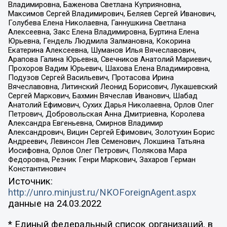
Владимировна, Баженова Светлана Куприяновна,
Максимов Сергей Владимирович, Беляев Сергей Иванович,
Голубева Елена Николаевна, Ганнушкина Светлана
Алексеевна, Закс Елена Владимировна, Буртина Елена
Юрьевна, Гендель Людмила Залмановна, Кокорина
Екатерина Алексеевна, Шуманов Илья Вячеславович,
Арапова Галина Юрьевна, Свечников Анатолий Мариевич,
Прохоров Вадим Юрьевич, Шахова Елена Владимировна,
Подузов Сергей Васильевич, Протасова Ирина
Вячеславовна, Литинский Леонид Борисович, Лукашевский
Сергей Маркович, Бахмин Вячеслав Иванович, Шабад
Анатолий Ефимович, Сухих Дарья Николаевна, Орлов Олег
Петрович, Добровольская Анна Дмитриевна, Королева
Александра Евгеньевна, Смирнов Владимир
Александрович, Вицин Сергей Ефимович, Золотухин Борис
Андреевич, Левинсон Лев Семенович, Локшина Татьяна
Иосифовна, Орлов Олег Петрович, Полякова Мара
Федоровна, Резник Генри Маркович, Захаров Герман
Константинович
Источник:
http://unro.minjust.ru/NKOForeignAgent.aspx
данные на
24.03.2022
* Единый федеральный список организаций, в