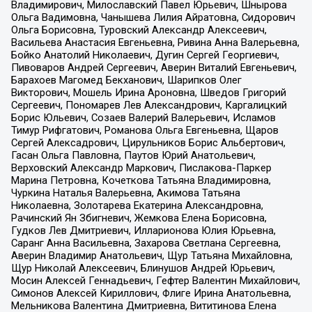
Владимирович, Милославский Павел Юрьевич, Шнырова
Ольга Вадимовна, Чанышева Лилия Айратовна, Сидорович
Ольга Борисовна, Туровский Александр Алексеевич,
Васильева Анастасия Евгеньевна, Ривина Анна Валерьевна,
Бойко Анатолий Николаевич, Дугин Сергей Георгиевич,
Пивоваров Андрей Сергеевич, Аверин Виталий Евгеньевич,
Барахоев Магомед Бекханович, Шарипков Олег
Викторович, Мошель Ирина Ароновна, Шведов Григорий
Сергеевич, Пономарев Лев Александрович, Каргалицкий
Борис Юльевич, Созаев Валерий Валерьевич, Исламов
Тимур Рифгатович, Романова Ольга Евгеньевна, Щаров
Сергей Алексадрович, Цирульников Борис Альбертович,
Гасан Ольга Павловна, Паутов Юрий Анатольевич,
Верховский Александр Маркович, Пислакова-Паркер
Марина Петровна, Кочеткова Татьяна Владимировна,
Чуркина Наталья Валерьевна, Акимова Татьяна
Николаевна, Золотарева Екатерина Александровна,
Рачинский Ян Збигневич, Жемкова Елена Борисовна,
Гудков Лев Дмитриевич, Илларионова Юлия Юрьевна,
Саранг Анна Васильевна, Захарова Светлана Сергеевна,
Аверин Владимир Анатольевич, Щур Татьяна Михайловна,
Щур Николай Алексеевич, Блинушов Андрей Юрьевич,
Мосин Алексей Геннадьевич, Гефтер Валентин Михайлович,
Симонов Алексей Кириллович, Флиге Ирина Анатольевна,
Мельникова Валентина Дмитриевна, Вититинова Елена