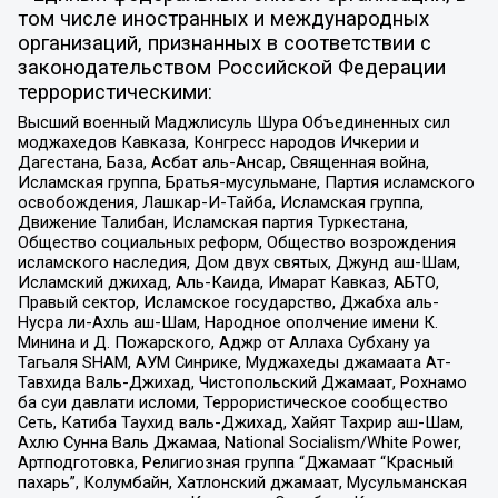
том числе иностранных и международных
организаций, признанных в соответствии с
законодательством Российской Федерации
террористическими:
Высший военный Маджлисуль Шура Объединенных сил
моджахедов Кавказа, Конгресс народов Ичкерии и
Дагестана, База, Асбат аль-Ансар, Священная война,
Исламская группа, Братья-мусульмане, Партия исламского
освобождения, Лашкар-И-Тайба, Исламская группа,
Движение Талибан, Исламская партия Туркестана,
Общество социальных реформ, Общество возрождения
исламского наследия, Дом двух святых, Джунд аш-Шам,
Исламский джихад, Аль-Каида, Имарат Кавказ, АБТО,
Правый сектор, Исламское государство, Джабха аль-
Нусра ли-Ахль аш-Шам, Народное ополчение имени К.
Минина и Д. Пожарского, Аджр от Аллаха Субхану уа
Тагьаля SHAM, АУМ Синрике, Муджахеды джамаата Ат-
Тавхида Валь-Джихад, Чистопольский Джамаат, Рохнамо
ба суи давлати исломи, Террористическое сообщество
Сеть, Катиба Таухид валь-Джихад, Хайят Тахрир аш-Шам,
Ахлю Сунна Валь Джамаа, National Socialism/White Power,
Артподготовка, Религиозная группа “Джамаат “Красный
пахарь”, Колумбайн, Хатлонский джамаат, Мусульманская