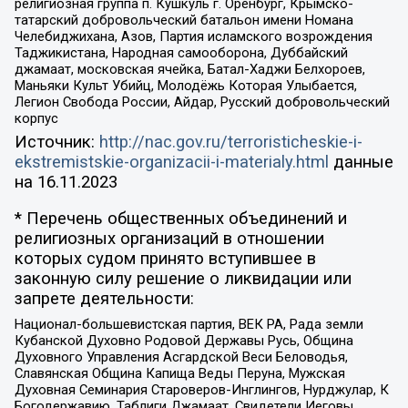
религиозная группа п. Кушкуль г. Оренбург, Крымско-
татарский добровольческий батальон имени Номана
Челебиджихана, Азов, Партия исламского возрождения
Таджикистана, Народная самооборона, Дуббайский
джамаат, московская ячейка, Батал-Хаджи Белхороев,
Маньяки Культ Убийц, Молодёжь Которая Улыбается,
Легион Свобода России, Айдар, Русский добровольческий
корпус
Источник:
http://nac.gov.ru/terroristicheskie-i-
ekstremistskie-organizacii-i-materialy.html
данные
на
16.11.2023
* Перечень общественных объединений и
религиозных организаций в отношении
которых судом принято вступившее в
законную силу решение о ликвидации или
запрете деятельности:
Национал-большевистская партия, ВЕК РА, Рада земли
Кубанской Духовно Родовой Державы Русь, Община
Духовного Управления Асгардской Веси Беловодья,
Славянская Община Капища Веды Перуна, Мужская
Духовная Семинария Староверов-Инглингов, Нурджулар, К
Богодержавию, Таблиги Джамаат, Свидетели Иеговы,