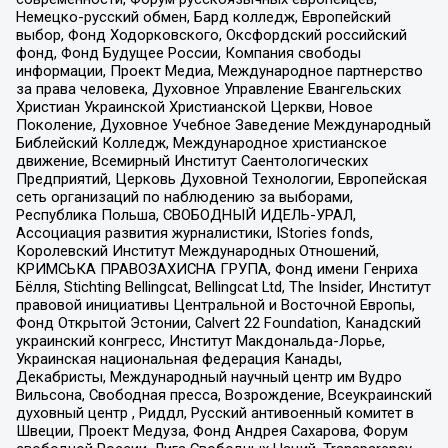
Немецко-русский обмен, Бард колледж, Европейский
выбор, Фонд Ходорковского, Оксфордский российский
фонд, Фонд Будущее России, Компания свободы
информации, Проект Медиа, Международное партнерство
за права человека, Духовное Управление Евангельских
Христиан Украинской Христианской Церкви, Новое
Поколение, Духовное Учебное Заведение Международный
Библейский Колледж, Международное христианское
движение, Всемирный Институт Саентологических
Предприятий, Церковь Духовной Технологии, Европейская
сеть организаций по наблюдению за выборами,
Республика Польша, СВОБОДНЫЙ ИДЕЛЬ-УРАЛ,
Ассоциация развития журналистики, IStories fonds,
Королевский Институт Международных Отношений,
КРИМСЬКА ПРАВОЗАХИСНА ГРУПА, Фонд имени Генриха
Бёлля, Stichting Bellingcat, Bellingcat Ltd, The Insider, Институт
правовой инициативы Центральной и Восточной Европы,
Фонд Открытой Эстонии, Calvert 22 Foundation, Канадский
украинский конгресс, Институт Макдональда-Лорье,
Украинская национальная федерация Канады,
Декабристы, Международный научный центр им Вудро
Вильсона, Свободная пресса, Возрождение, Всеукраинский
духовный центр , Риддл, Русский антивоенный комитет в
Швеции, Проект Медуза, Фонд Андрея Сахарова, Форум