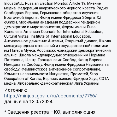
IndustriALL, Russian Election Monitor, Article 19, Мнение
медиа, Федерация анархического черного креста, Радио
Свободная Европа, Германское общество изучения
Восточной Европы, Фонд имени Фридриха Эберта, XZ
gGmbH, Мобильная академия поддержки гендерной
демократии и миротворчества, Форум имени Льва
Копелева, American Councils for International Education,
Cultural Vistas, Institute of International Education,
Антивоенное движение Антальи, Открытый диалог, Школа
международных отношений и государственной политики
им Питера Мунка, Российско-канадский демократический
альянс, Школа международных отношений им Нормана
Патерсона, Центр Гражданских Свобод, Фонд Бориса
Немцова за Свободу, Фонд имени Фридриха Науманна за
свободу, Феминистское антивоенное сопротивление,
Комитет независимости Ингушетии, Прометей, Stop
Occupation of Karelia, Вернись живым, Фридом Хаус, СОТА
медиа, Либерально-демократическая Лига Украины
Источник:
https://minjust.gov.ru/ru/documents/7756/
данные на
13.05.2024
* Сведения реестра НКО, выполняющих