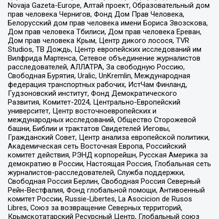
Novaja Gazeta-Europe, Алтай проект, Образовательный дом
прав человека Чернигов, Фонд Дом Прав Человека,
Белорусский дом прав человека имени Бориса Звозскова,
Дом прав человека Тбилиси, Дом прав человека Ереван,
Дом прав человека Крым, Центр дикого лосося, TVR
Studios, ТВ Дождь, Центр европейских исследований им
Вилфрида Мартенса, Сетевое объединение журналистов
расследователей, АЛЛАТРА, За свободную Россию,
Свободная Бурятия, Uralic, UnKremlin, Международная
федерация транспортных рабочих, ИстЧам Финланд,
Гудзоновский институт, Фонд Демократического
Развития, Комитет-2024, Центрально-Европейский
университет, Центр восточноевропейских и
международных исследований, Общество Сторожевой
башни, Библии и трактатов Свидетелей Иеговы,
Гражданский Совет, Центр анализа европейской политики,
Академическая сеть Восточная Европа, Российский
комитет действия, РЭНД корпорейшн, Русская Америка за
демократию в России, Настоящая Россия, Глобальная сеть
журналистов-расследователей, Служба поддержки,
Свободная Россия Берлин, Свободная Россия Северный
Рейн-Вестфалия, Фонд глобальной помощи, Антивоенный
комитет России, Russie-Libertes, La Asocicion de Rusos
Libres, Союз за возвращение Северных территорий,
Крымскотатарский Ресурсный Центр, Глобальный союз