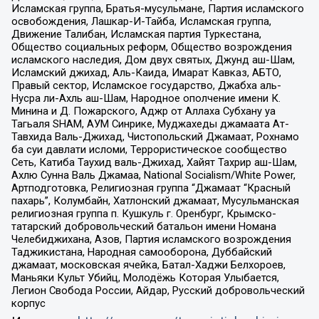
Исламская группа, Братья-мусульмане, Партия исламского
освобождения, Лашкар-И-Тайба, Исламская группа,
Движение Талибан, Исламская партия Туркестана,
Общество социальных реформ, Общество возрождения
исламского наследия, Дом двух святых, Джунд аш-Шам,
Исламский джихад, Аль-Каида, Имарат Кавказ, АБТО,
Правый сектор, Исламское государство, Джабха аль-
Нусра ли-Ахль аш-Шам, Народное ополчение имени К.
Минина и Д. Пожарского, Аджр от Аллаха Субхану уа
Тагьаля SHAM, АУМ Синрике, Муджахеды джамаата Ат-
Тавхида Валь-Джихад, Чистопольский Джамаат, Рохнамо
ба суи давлати исломи, Террористическое сообщество
Сеть, Катиба Таухид валь-Джихад, Хайят Тахрир аш-Шам,
Ахлю Сунна Валь Джамаа, National Socialism/White Power,
Артподготовка, Религиозная группа “Джамаат “Красный
пахарь”, Колумбайн, Хатлонский джамаат, Мусульманская
религиозная группа п. Кушкуль г. Оренбург, Крымско-
татарский добровольческий батальон имени Номана
Челебиджихана, Азов, Партия исламского возрождения
Таджикистана, Народная самооборона, Дуббайский
джамаат, московская ячейка, Батал-Хаджи Белхороев,
Маньяки Культ Убийц, Молодёжь Которая Улыбается,
Легион Свобода России, Айдар, Русский добровольческий
корпус