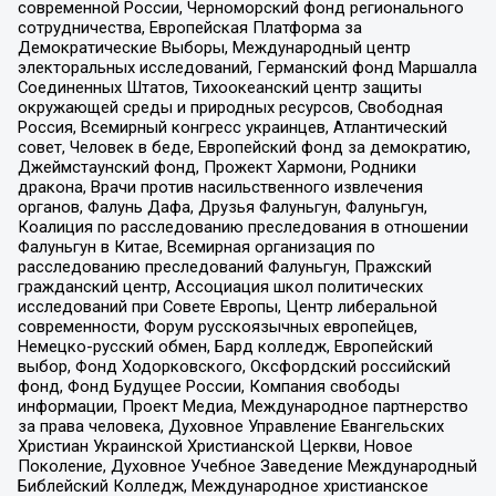
современной России, Черноморский фонд регионального
сотрудничества, Европейская Платформа за
Демократические Выборы, Международный центр
электоральных исследований, Германский фонд Маршалла
Соединенных Штатов, Тихоокеанский центр защиты
окружающей среды и природных ресурсов, Свободная
Россия, Всемирный конгресс украинцев, Атлантический
совет, Человек в беде, Европейский фонд за демократию,
Джеймстаунский фонд, Прожект Хармони, Родники
дракона, Врачи против насильственного извлечения
органов, Фалунь Дафа, Друзья Фалуньгун, Фалуньгун,
Коалиция по расследованию преследования в отношении
Фалуньгун в Китае, Всемирная организация по
расследованию преследований Фалуньгун, Пражский
гражданский центр, Ассоциация школ политических
исследований при Совете Европы, Центр либеральной
современности, Форум русскоязычных европейцев,
Немецко-русский обмен, Бард колледж, Европейский
выбор, Фонд Ходорковского, Оксфордский российский
фонд, Фонд Будущее России, Компания свободы
информации, Проект Медиа, Международное партнерство
за права человека, Духовное Управление Евангельских
Христиан Украинской Христианской Церкви, Новое
Поколение, Духовное Учебное Заведение Международный
Библейский Колледж, Международное христианское