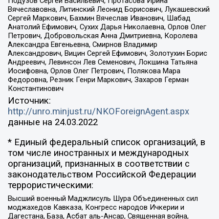
Подузов Сергей Васильевич, Протасова Ирина
Вячеславовна, Литинский Леонид Борисович, Лукашевский
Сергей Маркович, Бахмин Вячеслав Иванович, Шабад
Анатолий Ефимович, Сухих Дарья Николаевна, Орлов Олег
Петрович, Добровольская Анна Дмитриевна, Королева
Александра Евгеньевна, Смирнов Владимир
Александрович, Вицин Сергей Ефимович, Золотухин Борис
Андреевич, Левинсон Лев Семенович, Локшина Татьяна
Иосифовна, Орлов Олег Петрович, Полякова Мара
Федоровна, Резник Генри Маркович, Захаров Герман
Константинович
Источник:
http://unro.minjust.ru/NKOForeignAgent.aspx
данные на
24.03.2022
* Единый федеральный список организаций, в
том числе иностранных и международных
организаций, признанных в соответствии с
законодательством Российской Федерации
террористическими:
Высший военный Маджлисуль Шура Объединенных сил
моджахедов Кавказа, Конгресс народов Ичкерии и
Дагестана, База, Асбат аль-Ансар, Священная война,