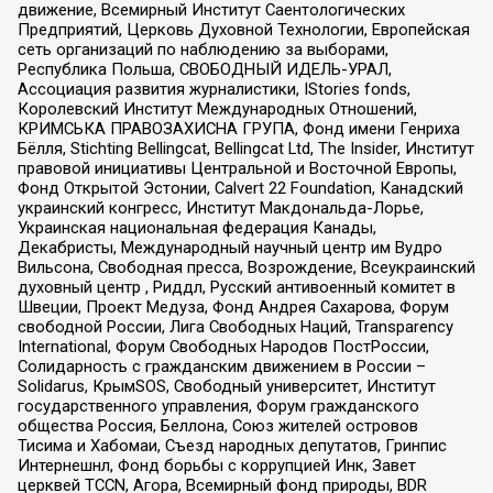
движение, Всемирный Институт Саентологических
Предприятий, Церковь Духовной Технологии, Европейская
сеть организаций по наблюдению за выборами,
Республика Польша, СВОБОДНЫЙ ИДЕЛЬ-УРАЛ,
Ассоциация развития журналистики, IStories fonds,
Королевский Институт Международных Отношений,
КРИМСЬКА ПРАВОЗАХИСНА ГРУПА, Фонд имени Генриха
Бёлля, Stichting Bellingcat, Bellingcat Ltd, The Insider, Институт
правовой инициативы Центральной и Восточной Европы,
Фонд Открытой Эстонии, Calvert 22 Foundation, Канадский
украинский конгресс, Институт Макдональда-Лорье,
Украинская национальная федерация Канады,
Декабристы, Международный научный центр им Вудро
Вильсона, Свободная пресса, Возрождение, Всеукраинский
духовный центр , Риддл, Русский антивоенный комитет в
Швеции, Проект Медуза, Фонд Андрея Сахарова, Форум
свободной России, Лига Свободных Наций, Transparеncy
International, Форум Свободных Народов ПостРоссии,
Солидарность с гражданским движением в России –
Solidarus, КрымSOS, Свободный университет, Институт
государственного управления, Форум гражданского
общества Россия, Беллона, Союз жителей островов
Тисима и Хабомаи, Съезд народных депутатов, Гринпис
Интернешнл, Фонд борьбы с коррупцией Инк, Завет
церквей TCCN, Агора, Всемирный фонд природы, BDR