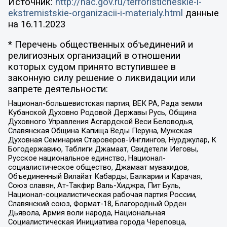
Источник:
http://nac.gov.ru/terroristicheskie-i-
ekstremistskie-organizacii-i-materialy.html
данные
на
16.11.2023
* Перечень общественных объединений и
религиозных организаций в отношении
которых судом принято вступившее в
законную силу решение о ликвидации или
запрете деятельности:
Национал-большевистская партия, ВЕК РА, Рада земли
Кубанской Духовно Родовой Державы Русь, Община
Духовного Управления Асгардской Веси Беловодья,
Славянская Община Капища Веды Перуна, Мужская
Духовная Семинария Староверов-Инглингов, Нурджулар, К
Богодержавию, Таблиги Джамаат, Свидетели Иеговы,
Русское национальное единство, Национал-
социалистическое общество, Джамаат мувахидов,
Объединенный Вилайат Кабарды, Балкарии и Карачая,
Союз славян, Ат-Такфир Валь-Хиджра, Пит Буль,
Национал-социалистическая рабочая партия России,
Славянский союз, Формат-18, Благородный Орден
Дьявола, Армия воли народа, Национальная
Социалистическая Инициатива города Череповца,