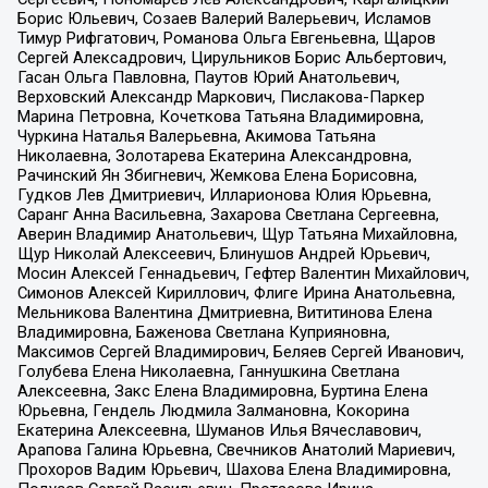
Борис Юльевич, Созаев Валерий Валерьевич, Исламов
Тимур Рифгатович, Романова Ольга Евгеньевна, Щаров
Сергей Алексадрович, Цирульников Борис Альбертович,
Гасан Ольга Павловна, Паутов Юрий Анатольевич,
Верховский Александр Маркович, Пислакова-Паркер
Марина Петровна, Кочеткова Татьяна Владимировна,
Чуркина Наталья Валерьевна, Акимова Татьяна
Николаевна, Золотарева Екатерина Александровна,
Рачинский Ян Збигневич, Жемкова Елена Борисовна,
Гудков Лев Дмитриевич, Илларионова Юлия Юрьевна,
Саранг Анна Васильевна, Захарова Светлана Сергеевна,
Аверин Владимир Анатольевич, Щур Татьяна Михайловна,
Щур Николай Алексеевич, Блинушов Андрей Юрьевич,
Мосин Алексей Геннадьевич, Гефтер Валентин Михайлович,
Симонов Алексей Кириллович, Флиге Ирина Анатольевна,
Мельникова Валентина Дмитриевна, Вититинова Елена
Владимировна, Баженова Светлана Куприяновна,
Максимов Сергей Владимирович, Беляев Сергей Иванович,
Голубева Елена Николаевна, Ганнушкина Светлана
Алексеевна, Закс Елена Владимировна, Буртина Елена
Юрьевна, Гендель Людмила Залмановна, Кокорина
Екатерина Алексеевна, Шуманов Илья Вячеславович,
Арапова Галина Юрьевна, Свечников Анатолий Мариевич,
Прохоров Вадим Юрьевич, Шахова Елена Владимировна,