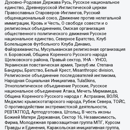
Духовно-Родовая Держава Русь, Русское национальное
единство, Древнерусской Инглистической церкви
Православных Староверов-Инглингов, Русский
общенациональный союз, Движение против нелегальной
иммиграции, Кровь и Честь, О свободе совести и о
религиозных объединениях, Омская организация
общественного политического движения Русское
национальное единство, Северное Братство, Клуб
Болельщиков Футбольного Клуба Динамо,
Файзрахманисты, Мусульманская религиозная организация
п. Боровский, Община Коренного Русского народа
Щелковского района, Правый сектор, УНА - УНСО,
Украинская повстанческая армия, Тризуб им. Степана
Бандеры, Братство, Белый Крест, Misanthropic division,
Религиозное объединение последователей инглиизма,
Народная Социальная Инициатива, TulaSkins,
Этнополитическое объединение Русские, Русское
национальное объединение Атака, Мечеть Мирмамеда,
Община Коренного Русского народа г. Астрахани, ВОЛЯ,
Меджлис крымскотатарского народа, Рубеж Севера, ТОЙС,
О противодействии экстремистской деятельности,
РЕВТАТПОД, Артподготовка, Штольц, В честь иконы
Божией Матери Державная, Сектор 16, Независимость,
Фирма, Молодежная правозащитная группа МПГ, Курсом
Правды и Единения, Каракольская инициативная группа,