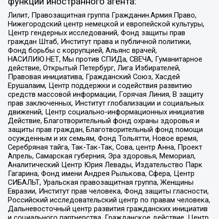
функции иностранного агента:
Лилит, Правозащитная группа Гражданин.Армия.Право,
Нижегородский центр немецкой и европейской культуры,
Центр гендерных исследований, Фонд защиты прав
граждан Штаб, Институт права и публичной политики,
Фонд борьбы с коррупцией, Альянс врачей,
НАСИЛИЮ.НЕТ, Мы против СПИДа, СВЕЧА, Гуманитарное
действие, Открытый Петербург, Лига Избирателей,
Правовая инициатива, Гражданский Союз, Хасдей
Ерушалаим, Центр поддержки и содействия развитию
средств массовой информации, Горячая Линия, В защиту
прав заключенных, Институт глобализации и социальных
движений, Центр социально-информационных инициатив
Действие, Благотворительный фонд охраны здоровья и
защиты прав граждан, Благотворительный фонд помощи
осужденным и их семьям, Фонд Тольятти, Новое время,
Серебряная тайга, Так-Так-Так, Сова, центр Анна, Проект
Апрель, Самарская губерния, Эра здоровья, Мемориал,
Аналитический Центр Юрия Левады, Издательство Парк
Гагарина, Фонд имени Андрея Рылькова, Сфера, Центр
СИБАЛЬТ, Уральская правозащитная группа, Женщины
Евразии, Институт прав человека, Фонд защиты гласности,
Российский исследовательский центр по правам человека,
Дальневосточный центр развития гражданских инициатив
и социального партнерства, Гражданское действие, Центр