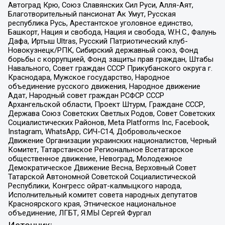
Автоград Крю, Союз Славянских Сил Руси, Алля-Аят,
Благотворительный пансионат Ак Умут, Русская
республика Русь, Арестантское уголовное единство,
Башкорт, Нация и свобода, Нация и свобода, W.H.С., Фалунь
Дафа, Иртыш Ultras, Русский Патриотический клуб-
Новокузнецк/РПК, Сибирский державный союз, Фонд
борьбы с коррупцией, Фонд защиты прав граждан, Штабы
Навального, Совет граждан СССР Прикубанского округа г.
Краснодара, Мужское государство, Народное
объединение русского движения, Народное движение
Адат, Народный совет граждан РСФСР СССР
Архангельской области, Проект Штурм, Граждане СССР,
Держава Союз Советских Светлых Родов, Совет Советских
Социалистических Районов, Meta Platforms Inc, Facebook,
Instagram, WhatsApp, СИЧ-С14, Добровольческое
Движение Организации украинских националистов, Черный
Комитет, Татарстанское Региональное Всетатарское
общественное движение, Невоград, Молодежное
Демократическое Движение Весна, Верховный Совет
Татарской Автономной Советской Социалистической
Республики, Конгресс ойрат-калмыцкого народа,
Исполнительный комитет совета народных депутатов
Красноярского края, Этническое национальное
объединение, ЛГБТ, Я.МЫ Сергей Фургал