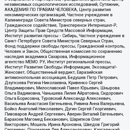
независимых социологических исследований, Сутяжник,
АКАДЕМИЯ ПО ПРАВАМ ЧЕЛОВЕКА, Центр развития
некоммерческих организаций, Частное учреждение в
Калининграде Совета Министров северных стран,
Гражданское содействие, Трансперенси Интернешнл-Р,
Центр Защиты Прав Средств Массовой Информации,
Институт развития прессы - Сибирь, Частное учреждение в
Санкт-Петербурге Совета Министров Северных Стран,
Фонд поддержки свободы прессы, Гражданский контроль,
Человек и Закон, Общественная комиссия по сохранению
наследия академика Сахарова, Информационное
агентство МЕМО. РУ, Институт региональной прессы,
Институт Развития Свободы Информации, Экозащита!-
Женсовет, Общественный вердикт, Евразийская
антимонопольная ассоциация, Бедушев Петр Петрович,
Дзугкоева Регина Николаевна, Кривенко Сергей
Владимирович, Милославский Павел Юрьевич, Шнырова
Ольга Вадимовна, Чанышева Лилия Айратовна, Сидорович
Ольга Борисовна, Туровский Александр Алексеевич,
Васильева Анастасия Евгеньевна, Ривина Анна Валерьевна,
Бойко Анатолий Николаевич, Дугин Сергей Георгиевич,
Пивоваров Андрей Сергеевич, Аверин Виталий Евгеньевич,
Барахоев Магомед Бекханович, Шарипков Олег
Викторович, Мошель Ирина Ароновна, Шведов Григорий
Сергеевич, Пономарев Лев Александрович, Каргалицкий