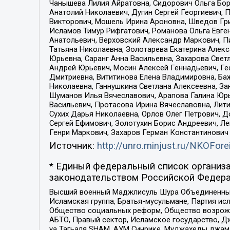
Чанышева Лилия Айратовна, Сидорович Ольга Бори
Анатолий Николаевич, Дугин Сергей Георгиевич, 
Викторович, Мошель Ирина Ароновна, Шведов Гри
Исламов Тимур Рифгатович, Романова Ольга Евге
Анатольевич, Верховский Александр Маркович, П
Татьяна Николаевна, Золотарева Екатерина Алек
Юрьевна, Саранг Анна Васильевна, Захарова Свет
Андрей Юрьевич, Мосин Алексей Геннадьевич, Ге
Дмитриевна, Вититинова Елена Владимировна, Ба
Николаевна, Ганнушкина Светлана Алексеевна, За
Шуманов Илья Вячеславович, Арапова Галина Юрь
Васильевич, Протасова Ирина Вячеславовна, Лит
Сухих Дарья Николаевна, Орлов Олег Петрович, 
Сергей Ефимович, Золотухин Борис Андреевич, Л
Генри Маркович, Захаров Герман Константинович
Источник:
http://unro.minjust.ru/NKOFore
* Единый федеральный список организа
законодательством Российской Федера
Высший военный Маджлисуль Шура Объединенных с
Исламская группа, Братья-мусульмане, Партия ис
Общество социальных реформ, Общество возрожд
АБТО, Правый сектор, Исламское государство, Д
уа Тагьаля SHAM, АУМ Синрике, Муджахеды джама