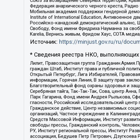
Союз за возвращение Северных территорий, Крымско
Федерация анархического черного креста, Радио
Мобильная академия поддержки гендерной демократи
Institute of International Education, Антивоенн
Российско-канадский демократический альянс, 
Свободу, Фонд имени Фридриха Науманна за свобо
Karelia, Вернись живым, Фридом Хаус, СОТА меди
Источник:
https://minjust.gov.ru/ru/doc
* Сведения реестра НКО, выполняющих 
Лилит, Правозащитная группа Гражданин.Армия.П
граждан Штаб, Институт права и публичной поли
Открытый Петербург, Лига Избирателей, Правова
информации, Горячая Линия, В защиту прав закл
Благотворительный фонд охраны здоровья и защи
Серебряная тайга, Так-Так-Так, Сова, центр Анн
Парк Гагарина, Фонд имени Андрея Рылькова, Сф
гласности, Российский исследовательский центр 
Гражданское действие, Центр независимых соци
организаций, Частное учреждение в Калининград
Средств Массовой Информации, Институт развити
свободы прессы, Гражданский контроль, Человек
РУ, Институт региональной прессы, Институт Ра
ассоциация, Бедушев Петр Петрович, Дзугкоева 