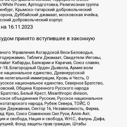
/White Power, Артподготовка, Религиозная группа
Оренбург, Крымско-татарский добровольческий
орона, Дуббайский джамаат, московская ячейка,
усский добровольческий корпус
 на
16.11.2023
судом принято вступившее в законную
вного Управления Асгардской Веси Беловодья,
годержавию, Таблиги Джамаат, Свидетели Иеговы,
айат Кабарды, Балкарии и Карачая, Союз славян,
т-18, Благородный Орден Дьявола, Армия воли
ое национальное единство, Древнерусской
 нелегальной иммиграции, Кровь и Честь, О
усское национальное единство, Северное Братство,
ровский, Община Коренного Русского народа
атство, Белый Крест, Misanthropic division,
еское объединение Русские, Русское национальное
котатарского народа, Рубеж Севера, ТОЙС, О
ри Державная, Сектор 16, Независимость, Фирма,
д Крю, Союз Славянских Сил Руси, Алля-Аят,
я и свобода, Нация и свобода, W.H.С., Фалунь Дафа,
рупцией, Фонд защиты прав граждан, Штабы