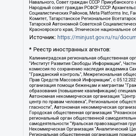
Навального, Совет граждан СССР Прикубанского 
Народный совет граждан РСФСР СССР Архангельск
Социалистических Районов, Meta Platforms Inc, 
Комитет, Татарстанское Региональное Всетатар
Татарской Автономной Советской Социалистическ
Красноярского края, Этническое национальное о
Источник:
https://minjust.gov.ru/ru/doc
* Реестр иностранных агентов:
Калининградская региональная общественная организация "Экозащита!-Женсовет", Фонд содействия защите прав и свобод граждан "Общественный вердикт", Фонд "Институт Развития Свободы Информации", Частное учреждение "Информационное агентство МЕМО. РУ", Региональная общественная организация "Общественная комиссия по сохранению наследия академика Сахарова", Фонд поддержки свободы прессы, Санкт-Петербургская общественная правозащитная организация "Гражданский контроль", Межрегиональная общественная организация "Информационно-просветительский центр "Мемориал", Региональный Фонд "Центр Защиты Прав Средств Массовой Информации", с 05.12.2023 Фонд "Центр Защиты Прав Средств массовой информации", Региональная общественная благотворительная организация помощи беженцам и мигрантам "Гражданское содействие", Негосударственное образовательное учреждение дополнительного профессионального образования (повышение квалификации) специалистов "АКАДЕМИЯ ПО ПРАВАМ ЧЕЛОВЕКА", Свердловская региональная общественная организация "Сутяжник", Автономная некоммерческая организация "Центр независимых социологических исследований", Союз общественных объединений "Российский исследовательский центр по правам человека", Региональное общественное учреждение научно-информационный центр "МЕМОРИАЛ", Некоммерческая организация "Фонд защиты гласности", Автономная некоммерческая организация "Институт прав человека", Городская общественная организация "Екатеринбургское общество "МЕМОРИАЛ", Городская общественная организация "Рязанское историко-просветительское и правозащитное общество "Мемориал" (Рязанский Мемориал), Челябинский региональный орган общественной самодеятельности – женское общественное объединение "Женщины Евразии", Челябинский региональный орган общественной самодеятельности "Уральская правозащитная группа", Фонд содействия защите здоровья и социальной справедливости имени Андрея Рылькова, Автономная Некоммерческая Организация "Аналитический Центр Юрия Левады", Автономная некоммерческая организация социальной поддержки населения "Проект Апрель", Региональная общественная организация помощи женщинам и детям, находящимся в кризисной ситуации "Информационно-методический центр "Анна", Фонд содействия развитию массовых коммуникаций и правовому просвещению "Так-так-Так", Фонд содействия устойчивому развитию "Серебряная тайга", Свердловский региональный общественный фонд социальных проектов "Новое время", "Idel.Реалии", Кавказ.Реалии, Крым.Реалии, Телеканал Настоящее Время, Татаро-башкирская служба Радио Свобода (Azatliq Radiosi), Радио Свободная Европа/Радио Свобода (PCE/PC), "Сибирь.Реалии", "Фактограф", Благотворительный фонд помощи осужденным и их семьям, Автономная некоммерческая организация "Институт глобализации и социальных движений", Фонд "В защиту прав заключенных", Частное учреждение "Центр поддержки и содействия развитию средств массовой информации", Пензенский региональный общественный благотворительный фонд "Гражданский союз", "Север.Реалии", Некоммерческая организация Фонд "Правовая инициатива", 