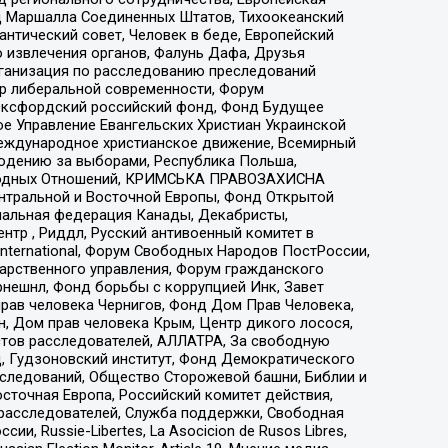
 Маршалла Соединенных Штатов, Тихоокеанский
нтический совет, Человек в беде, Европейский
 извлечения органов, Фалунь Дафа, Друзья
рганизация по расследованию преследований
тр либеральной современности, Форум
 Оксфордский российский фонд, Фонд Будущее
е Управление Евангельских Христиан Украинской
еждународное христианское движение, Всемирный
людению за выборами, Республика Польша,
народных Отношений, КРИМСЬКА ПРАВОЗАХИСНА
ы Центральной и Восточной Европы, Фонд Открытой
иональная федерация Канады, Декабристы,
тр , Риддл, Русский антивоенный комитет в
nternational, Форум Свободных Народов ПостРоссии,
дарственного управления, Форум гражданского
рнешнл, Фонд борьбы с коррупцией Инк, Завет
прав человека Чернигов, Фонд Дом Прав Человека,
н, Дом прав человека Крым, Центр дикого лосося,
стов расследователей, АЛЛАТРА, За свободную
д, Гудзоновский институт, Фонд Демократического
сследований, Общество Сторожевой башни, Библии и
сточная Европа, Российский комитет действия,
-расследователей, Служба поддержки, Свободная
 Russie-Libertes, La Asocicion de Rusos Libres,