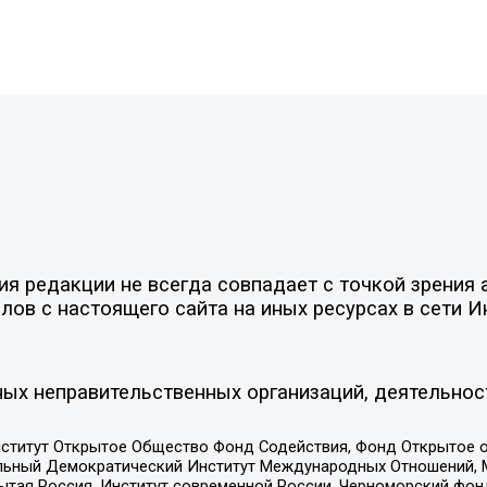
 редакции не всегда совпадает с точкой зрения а
ов с настоящего сайта на иных ресурсах в сети И
ых неправительственных организаций, деятельнос
ститут Открытое Общество Фонд Содействия, Фонд Открытое 
альный Демократический Институт Международных Отношений,
тая Россия, Институт современной России, Черноморский фонд