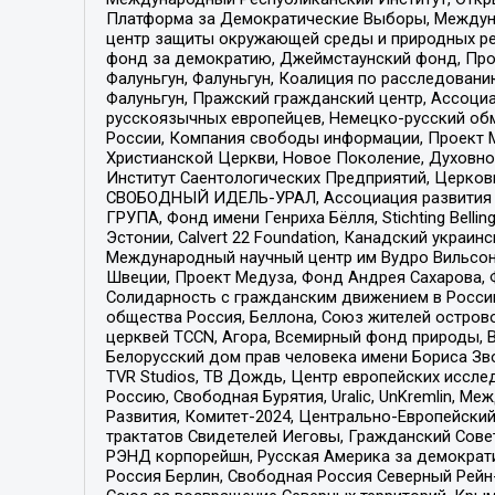
Платформа за Демократические Выборы, Междуна
центр защиты окружающей среды и природных ресу
фонд за демократию, Джеймстаунский фонд, Прож
Фалуньгун, Фалуньгун, Коалиция по расследован
Фалуньгун, Пражский гражданский центр, Ассоци
русскоязычных европейцев, Немецко-русский об
России, Компания свободы информации, Проект М
Христианской Церкви, Новое Поколение, Духовн
Институт Саентологических Предприятий, Церков
СВОБОДНЫЙ ИДЕЛЬ-УРАЛ, Ассоциация развития ж
ГРУПА, Фонд имени Генриха Бёлля, Stichting Bellin
Эстонии, Calvert 22 Foundation, Канадский укра
Международный научный центр им Вудро Вильсона
Швеции, Проект Медуза, Фонд Андрея Сахарова, Ф
Солидарность с гражданским движением в России 
общества Россия, Беллона, Союз жителей острово
церквей TCCN, Агора, Всемирный фонд природы, B
Белорусский дом прав человека имени Бориса Зво
TVR Studios, ТВ Дождь, Центр европейских иссл
Россию, Свободная Бурятия, Uralic, UnKremlin, 
Развития, Комитет-2024, Центрально-Европейски
трактатов Свидетелей Иеговы, Гражданский Совет
РЭНД корпорейшн, Русская Америка за демократи
Россия Берлин, Свободная Россия Северный Рейн-В