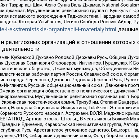
ят Тахрир аш-Шам, Ахлю Сунна Валь Джамаа, National Socialism
ий джамаат, Мусульманская религиозная группа п. Кушкуль г. 
ртия исламского возрождения Таджикистана, Народная самооб
олодёжь Которая Улыбается, Легион Свобода России, Айдар, Р
ie-i-ekstremistskie-organizacii-i-materialy.html
данные
и религиозных организаций в отношении которых 
 деятельности:
земли Кубанской Духовно Родовой Державы Русь, Община Духо
 Духовная Семинария Староверов-Инглингов, Нурджулар, К Бо
листическое общество, Джамаат мувахидов, Объединенный Вил
иалистическая рабочая партия России, Славянский союз, Форма
ива города Череповца, Духовно-Родовая Держава Русь, Русск
-Инглингов, Русский общенациональный союз, Движение против
 Омская организация общественного политического движения Р
йзрахманисты, Мусульманская религиозная организация п. Бо
краинская повстанческая армия, Тризуб им. Степана Бандеры, Бр
зма, Народная Социальная Инициатива, TulaSkins, Этнополитич
оренного Русского народа г. Астрахани, ВОЛЯ, Меджлис крымс
РЕВТАТПОД, Артподготовка, Штольц, В честь иконы Божией Мате
равды и Единения, Каракольская инициативная группа, Автогра
спублика Русь, Арестантское уголовное единство, Башкорт, Наци
окузнецк/РПК, Сибирский державный союз, Фонд борьбы с кор