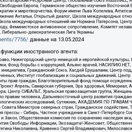
татарский Ресурсный Центр, Глобальный союз IndustriALL, Russi
 Свободная Европа, Германское общество изучения Восточной 
и и миротворчества, Форум имени Льва Копелева, American Counci
ое движение Антальи, Открытый диалог, Школа международных отн
Школа международных отношений им Нормана Патерсона, Центр
ду, Феминистское антивоенное сопротивление, Комитет независ
а, Либерально-демократическая Лига Украины
uments/7756/
данные на
13.05.2024
функции иностранного агента:
раво, Нижегородский центр немецкой и европейской культуры,
тики, Фонд борьбы с коррупцией, Альянс врачей, НАСИЛИЮ.НЕТ,
я инициатива, Гражданский Союз, Хасдей Ерушалаим, Центр по
юченных, Институт глобализации и социальных движений, Цент
ты прав граждан, Благотворительный фонд помощи осужденным
а, Проект Апрель, Самарская губерния, Эра здоровья, Мемориал
ера, Центр СИБАЛЬТ, Уральская правозащитная группа, Женщины
по правам человека, Дальневосточный центр развития гражданс
ологических исследований, Сутяжник, АКАДЕМИЯ ПО ПРАВАМ Ч
е Совета Министров северных стран, Гражданское содействие,
я прессы - Сибирь, Частное учреждение в Санкт-Петербурге С
 и Закон, Общественная комиссия по сохранению наследия ак
звития Свободы Информации, Экозащита!-Женсовет, Общественн
Регина Николаевна, Кривенко Сергей Владимирович, Милославс