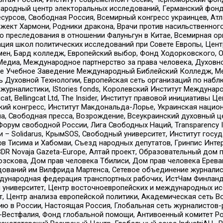
родный центр электоральных исследований, Германский фонд
рсов, Свободная Россия, Всемирный конгресс украинцев, Атла
ект Хармони, Родники дракона, Врачи против насильственного
ию преследования в отношении Фалуньгун в Китае, Всемирная о
ация школ политических исследований при Совете Европы, Цен
мен, Бард колледж, Европейский выбор, Фонд Ходорковского,
едиа, Международное партнерство за права человека, Духовно
ое Учебное Заведение Международный Библейский Колледж, М
ь Духовной Технологии, Европейская сеть организаций по наб
урналистики, IStories fonds, Королевский Институт Между
gcat, Bellingcat Ltd, The Insider, Институт правовой инициатив
инский конгресс, Институт Макдональда-Лорье, Украинская нац
, Свободная пресса, Возрождение, Всеукраинский духовный цен
орум свободной России, Лига Свободных Наций, Transparеncy I
– Solidarus, КрымSOS, Свободный университет, Институт госу
в Тисима и Хабомаи, Съезд народных депутатов, Гринпис Инте
DR Novaja Gazeta-Europe, Алтай проект, Образовательный дом 
зскова, Дом прав человека Тбилиси, Дом прав человека Ерева
едований им Вилфрида Мартенса, Сетевое объединение журнали
Международная федерация транспортных рабочих, ИстЧам Финлан
й университет, Центр восточноевропейских и международных и
, Центр анализа европейской политики, Академическая сеть Во
ю в России, Настоящая Россия, Глобальная сеть журналистов
естфалия, Фонд глобальной помощи, Антивоенный комитет России,