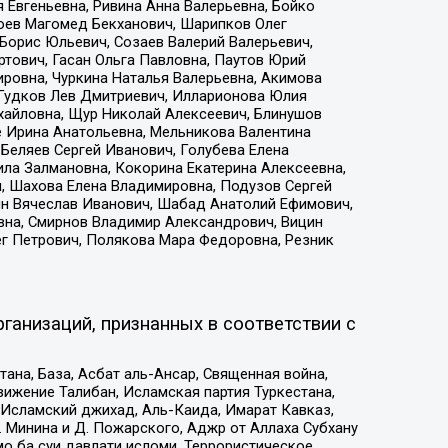
 Евгеньевна, Ривина Анна Валерьевна, Бойко
хоев Магомед Бекханович, Шарипков Олег
Борис Юльевич, Созаев Валерий Валерьевич,
тович, Гасан Ольга Павловна, Паутов Юрий
ровна, Чуркина Наталья Валерьевна, Акимова
 Гудков Лев Дмитриевич, Илларионова Юлия
ихайловна, Щур Николай Алексеевич, Блинушов
е Ирина Анатольевна, Мельникова Валентина
Беляев Сергей Иванович, Голубева Елена
ила Залмановна, Кокорина Екатерина Алексеевна,
, Шахова Елена Владимировна, Подузов Сергей
ин Вячеслав Иванович, Шабад Анатолий Ефимович,
вна, Смирнов Владимир Александрович, Вицин
ег Петрович, Полякова Мара Федоровна, Резник
ганизаций, признанных в соответствии с
на, База, Асбат аль-Ансар, Священная война,
ижение Талибан, Исламская партия Туркестана,
Исламский джихад, Аль-Каида, Имарат Кавказ,
 Минина и Д. Пожарского, Аджр от Аллаха Субхану
о ба суи давлати исломи, Террористическое