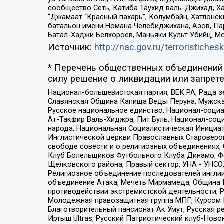
сообщество Сеть, Катиба Таухид валь-Джихад, Хай
“Джамаат “Красный пахарь”, Колумбайн, Хатлонск
батальон имени Номана Челебиджихана, Азов, Па
Батал-Хаджи Белхороев, Маньяки Культ Убийц, М
Источник:
http://nac.gov.ru/terroristichesk
* Перечень общественных объединений 
силу решение о ликвидации или запрете
Национал-большевистская партия, ВЕК РА, Рада 
Славянская Община Капища Веды Перуна, Мужская
Русское национальное единство, Национал-социа
Ат-Такфир Валь-Хиджра, Пит Буль, Национал-соц
народа, Национальная Социалистическая Инициат
Инглистической церкви Православных Староверов
свободе совести и о религиозных объединениях,
Клуб Болельщиков Футбольного Клуба Динамо, Фа
Щелковского района, Правый сектор, УНА - УНСО, У
Религиозное объединение последователей инглии
объединение Атака, Мечеть Мирмамеда, Община К
противодействии экстремистской деятельности, 
Молодежная правозащитная группа МПГ, Курсом П
Благотворительный пансионат Ак Умут, Русская ре
Иртыш Ultras, Русский Патриотический клуб-Нов