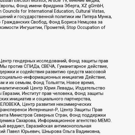
an Election Monitor, Article 19, Мнение медиа,
Европы, Фонд имени Фридриха Эберта, XZ gGmbH,
ls for International Education, Cultural Vistas,
ошений и государственной политики им Питера Мунка,
 Гражданских Свобод, Фонд Бориса Немцова за
имости Ингушетии, Прометей, Stop Occupation of
 Центр гендерных исследований, Фонд защиты прав
 Мы против СПИДа, СВЕЧА, Гуманитарное действие,
ддержки и содействия развитию средств массовой
р социально-информационных инициатив Действие,
 и их семьям, Фонд Тольятти, Новое время,
, Аналитический Центр Юрия Левады, Издательство
 Евразии, Институт прав человека, Фонд защиты
ких инициатив и социального партнерства,
ЕЛОВЕКА, Центр развития некоммерческих
 Трансперенси Интернешнл-Р, Центр Защиты Прав
овета Министров Северных Стран, Фонд поддержки
адемика Сахарова, Информационное агентство МЕМО.
ый вердикт, Евразийская антимонопольная
кий Павел Юрьевич, Шнырова Ольга Вадимовна,