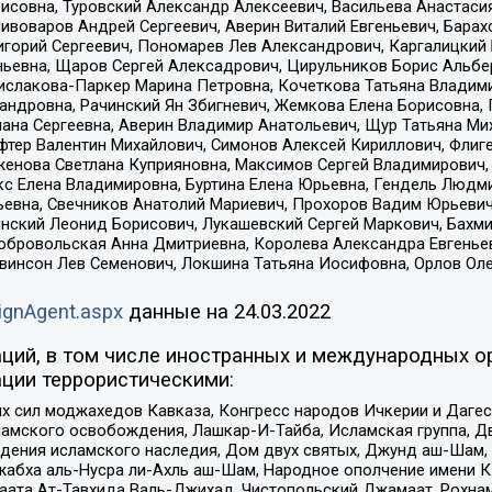
совна, Туровский Александр Алексеевич, Васильева Анастасия
Пивоваров Андрей Сергеевич, Аверин Виталий Евгеньевич, Бара
горий Сергеевич, Пономарев Лев Александрович, Каргалицкий 
ньевна, Щаров Сергей Алексадрович, Цирульников Борис Альбер
ислакова-Паркер Марина Петровна, Кочеткова Татьяна Владими
сандровна, Рачинский Ян Збигневич, Жемкова Елена Борисовна,
лана Сергеевна, Аверин Владимир Анатольевич, Щур Татьяна М
фтер Валентин Михайлович, Симонов Алексей Кириллович, Флиг
женова Светлана Куприяновна, Максимов Сергей Владимирович, 
кс Елена Владимировна, Буртина Елена Юрьевна, Гендель Людм
евна, Свечников Анатолий Мариевич, Прохоров Вадим Юрьевич
инский Леонид Борисович, Лукашевский Сергей Маркович, Бахм
Добровольская Анна Дмитриевна, Королева Александра Евгенье
евинсон Лев Семенович, Локшина Татьяна Иосифовна, Орлов Ол
ignAgent.aspx
данные на
24.03.2022
ций, в том числе иностранных и международных ор
ции террористическими:
ил моджахедов Кавказа, Конгресс народов Ичкерии и Дагеста
ламского освобождения, Лашкар-И-Тайба, Исламская группа, Дв
ения исламского наследия, Дом двух святых, Джунд аш-Шам, 
жабха аль-Нусра ли-Ахль аш-Шам, Народное ополчение имени К.
ата Ат-Тавхида Валь-Джихад, Чистопольский Джамаат, Рохнам