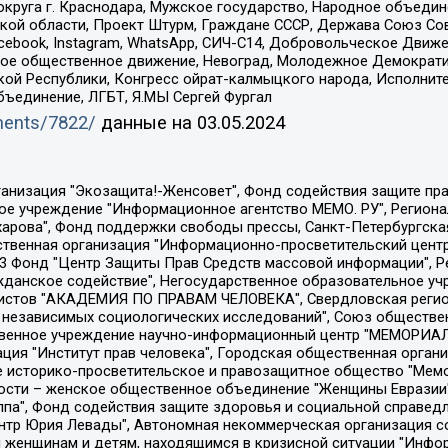
округа г. Краснодара, Мужское государство, Народное объедин
ой области, Проект Штурм, Граждане СССР, Держава Союз Сов
Facebook, Instagram, WhatsApp, СИЧ-С14, Добровольческое Движ
ское общественное движение, Невоград, Молодежное Демократ
ой Республики, Конгресс ойрат-калмыцкого народа, Исполнит
бъединение, ЛГБТ, Я.МЫ Сергей Фургал
uments/7822/
данные на
03.05.2024
Общество с ограниченной ответственностью "Радио Свободная Европа/Радио Свобода", Чешское информационное агентство "MEDIUM-ORIENT", Красноярская региональная общественная организация "Мы против СПИДа", Камалягин Денис Николаевич, Маркелов Сергей Евгеньевич, Пономарев Лев Александрович, Савицкая Людмила Алексеевна, Автономная некоммерческая организация "Центр по работе с проблемой насилия "НАСИЛИЮ.НЕТ", Межрегиональный профессиональный союз работников здравоохранения "Альянс врачей", Юридическое лицо, зарегистрированное в Латвийской Республике, SIA "Medusa Project" (регистрационный номер 40103797863, дата регистрации 10.06.2014), Некоммерческая организация "Фонд по борьбе с коррупцией", Автономная некоммерческая организация "Институт права и публичной политики", Баданин Роман Сергеевич, Гликин Максим Александрович, Железнова Мария Михайловна, Лукьянова Юлия Сергеевна, Маетная Елизавета Витальевна, Маняхин Петр Борисович, Чуракова Ольга Владимировна, Ярош Юлия Петровна, Юридическое лицо "The Insider SIA", зарегистрированное в Риге, Латвийская Республика (дата регистрации 26.06.2015), являющееся администратором доменного имени интернет-издания "The Insider SIA", https://theins.ru, Постернак Алексей Евгеньевич, Рубин Михаил Аркадьевич, Анин Роман Александрович, Юридическое лицо Istories fonds, зарегистрированное в Латвийской Республике (регистрационный номер 50008295751, дата регистрации 24.02.2020), Великовский Дмитрий Александрович, Долинина Ирина Николаевна, Мароховская Алеся Алексеевна, Шлейнов Роман Юрьевич, Шмагун Олеся Валентиновна, Общество с ограниченной ответственностью "Альтаир 2021", Общество с ограниченной ответственностью "Вега 2021", Общество с ограниченной ответственностью "Главный редактор 2021", Общество с ограниченной ответственностью "Ромашки монолит", Важенков Артем Валерьевич, Ивановская областная общественная организация "Центр гендерных исследований", Гурман Юрий Альбертович, Медиапроект "ОВД-Инфо", Егоров Владимир Владимирович, Жилинский Владимир Александрович, Общество с ограниченной ответственностью "ЗП", Иванова София Юрьевна, Карезина Инна Павловна, Кильтау Екатерина Викторовна, Петров Алексей Викторович, Пискунов Сергей Евгеньевич, Смирнов Сергей Сергеевич, Тихонов Михаил Сергеевич, Общество с ограниченной ответственностью "ЖУРНАЛИСТ-ИНОСТРАННЫЙ АГЕНТ", Арапова Галина Юрьевна, Вольтская Татьяна Анатольевна, Американская компания "Mason G.E.S. Anonymous Foundation" (США), являющаяся владельцем интернет-издания https://mnews.world/, Компания "Stichting Bellingcat", зарегистрированная в Нидерландах (дата регистрации 11.07.2018), Захаров Андрей Вячеславович, Клепиковская Екатерина Дмитриевна, Общество с ограниченной ответственностью "МЕМО", Перл Роман Александрович, Симонов Евгений Алексеевич, Соловьева Елена Анатольевна, Сотников Даниил Владимирович, Сурначева Елизавета Дмитриевна, Автономная некоммерческая организация по защите прав человека и информированию населения "Якутия – Наше Мнение", Общество с ограниченной ответственностью "Москоу диджитал медиа", с 26.01.2023 Общество с ограниченной ответственностью "Чайка Белые сады", Ветошкина Валерия Валерьевна, Заговора Максим Александрович, Межрегиональное общественное движение "Российская ЛГБТ - сеть", Оленичев Максим Владимирович, Павлов Иван Юрьевич, Скворцова Елена Сергеевна, Общество с ограниченной ответственностью "Как бы инагент", Кочетков Игорь Викторович, Общество с ограниченной ответственностью "Честные выборы", Еланчик Олег Александрович, Общество с ограниченной ответственностью "Нобелевский призыв", Гималова Регина Эмилевна, Григорьев Андрей Валерьевич, Григорьева Алина Александровна, Ассоциация по содействию защите прав призывников, альтернативнослужащих и военнослужащих "Правозащитная группа "Гражданин.Армия.Право", Хисамова Регина Фаритовна, Автономная некоммерческая организация по реализа