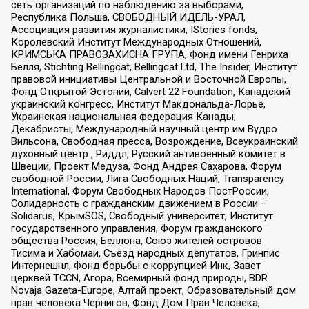
сеть организаций по наблюдению за выборами,
Республика Польша, СВОБОДНЫЙ ИДЕЛЬ-УРАЛ,
Ассоциация развития журналистики, IStories fonds,
Королевский Институт Международных Отношений,
КРИМСЬКА ПРАВОЗАХИСНА ГРУПА, Фонд имени Генриха
Бёлля, Stichting Bellingcat, Bellingcat Ltd, The Insider, Институт
правовой инициативы Центральной и Восточной Европы,
Фонд Открытой Эстонии, Calvert 22 Foundation, Канадский
украинский конгресс, Институт Макдональда-Лорье,
Украинская национальная федерация Канады,
Декабристы, Международный научный центр им Вудро
Вильсона, Свободная пресса, Возрождение, Всеукраинский
духовный центр , Риддл, Русский антивоенный комитет в
Швеции, Проект Медуза, Фонд Андрея Сахарова, Форум
свободной России, Лига Свободных Наций, Transparеncy
International, Форум Свободных Народов ПостРоссии,
Солидарность с гражданским движением в России –
Solidarus, КрымSOS, Свободный университет, Институт
государственного управления, Форум гражданского
общества Россия, Беллона, Союз жителей островов
Тисима и Хабомаи, Съезд народных депутатов, Гринпис
Интернешнл, Фонд борьбы с коррупцией Инк, Завет
церквей TCCN, Агора, Всемирный фонд природы, BDR
Novaja Gazeta-Europe, Алтай проект, Образовательный дом
прав человека Чернигов, Фонд Дом Прав Человека,