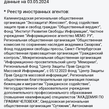
данные на
03.05.2024
* Реестр иностранных агентов:
Калининградская региональная общественная организация "Экозащита!-Женсовет", Фонд содействия защите прав и свобод граждан "Общественный вердикт", Фонд "Институт Развития Свободы Информации", Частное учреждение "Информационное агентство МЕМО. РУ", Региональная общественная организация "Общественная комиссия по сохранению наследия академика Сахарова", Фонд поддержки свободы прессы, Санкт-Петербургская общественная правозащитная организация "Гражданский контроль", Межрегиональная общественная организация "Информационно-просветительский центр "Мемориал", Региональный Фонд "Центр Защиты Прав Средств Массовой Информации", с 05.12.2023 Фонд "Центр Защиты Прав Средств массовой информации", Региональная общественная благотворительная организация помощи беженцам и мигрантам "Гражданское содействие", Негосударственное образовательное учреждение дополнительного профессионального образования (повышение квалификации) специалистов "АКАДЕМИЯ ПО ПРАВАМ ЧЕЛОВЕКА", Свердловская региональная общественная организация "Сутяжник", Автономная некоммерческая организация "Центр независимых социологических исследований", Союз общественных объединений "Российский исследовательский центр по правам человека", Региональное общественное учреждение научно-информационный центр "МЕМОРИАЛ", Некоммерческая организация "Фонд защиты гласности", Автономная некоммерческая организация "Институт прав человека", Городская общественная организация "Екатеринбургское общество "МЕМОРИАЛ", Городская общественная организация "Рязанское историко-просветительское и правозащитное общество "Мемориал" (Рязанский Мемориал), Челябинский региональный орган общественной самодеятельности – женское общественное объединение "Женщины Евразии", Челябинский региональный орган общественной самодеятельности "Уральская правозащитная группа", Фонд содействия защите здоровья и социальной справедливости имени Андрея Рылькова, Автономная Некоммерческая Организация "Аналитический Центр Юрия Левады", Автономная некоммерческая организация социальной поддержки населения "Проект Апрель", Региональная общественная организация помощи женщинам и детям, находящимся в кризисной ситуации "Информационно-методический центр "Анна", Фонд содействия развитию массовых коммуникаций и правовому просвещению "Так-так-Так", Фонд содействия устойчивому развитию "Серебряная тайга", Свердловский региональный общественный фонд социальных проектов "Новое время", "Idel.Реалии", Кавказ.Реалии, Крым.Реалии, Телеканал Настоящее Время, Татаро-башкирская служба Радио Свобода (Azatliq Radiosi), Радио Свободная Европа/Радио Свобода (PCE/PC), "Сибирь.Реалии", "Фактограф", Благотворительный фонд помощи осужденным и их семьям, Автономная некоммерческая организация "Институт глобализации и социальных движений", Фонд "В защиту прав заключенных", Частное учреждение "Центр поддержки и содействия развитию средств массовой информации", Пензенский региональный общественный благотворительный фонд "Гражданский союз", "Север.Реалии", Некоммерческая организация Фонд "Правовая инициатива", Общество с ограниченной ответственностью "Радио Свободная Европа/Радио Свобода", Чешское информационное агентство "MEDIUM-ORIENT", Красноярская региональная общественная организация "Мы против СПИДа", Камалягин Денис Николаевич, Маркелов Сергей Евгеньевич, Пономарев Лев Александрович, Савицкая Людмила Алексеевна, Автономная некоммерческая организация "Центр по работе с проблемой насилия "НАСИЛИЮ.НЕТ", Межрегиональный профессиональный союз работников здравоохранения "Альянс врачей", Юридическое лицо, зарегистрированное в Латвийской Республике, SIA "Medusa Project" (регистрационный номер 40103797863, дата регистрации 10.06.2014), Некоммерческая организация "Фонд по борьбе с коррупцией", Автономная некоммерческая организация "Институт права и публичной политики", Баданин Роман Сергеевич, Гликин Максим Александрович, Железнова Мария Михайловна, Лукьянова Юлия Сергеевна, Маетная Елизавета Витальевна, Маняхин Петр Борисович, Чуракова Ольга Владимировна, Ярош Юлия Петровна, Юридическое лицо "The Insider SIA", зарегистрированное в Риге, Латвийская Республика (дата регистрации 26.06.2015), являющееся администратором доменного имени интернет-издания "The Insider SIA", https://theins.ru, Постернак Алексей Евгеньевич, Рубин Михаил Аркадьевич, Анин Роман Александрович, Юридическое лицо Istories fonds, зарегистрированное в Латвийской Республике (регистрационный номер 50008295751, дата регистрации 24.02.2020), Великовский Дмитрий Александрович, Долинина Ирина Николаевна, Мароховская Алеся Алексеевна, Шлейнов Роман Юрьевич, Шмагун Олеся Валентиновна, Общество с ограниченной ответственностью "Альтаир 2021", Общество с ограниченной ответственностью "Вега 2021", Общество с ограниченной ответственностью "Главный редактор 2021", Общество с ограниченной ответственностью "Ромашки монолит", Важенков Артем Валерьевич, Ивановская областная общественная организация "Центр гендерных исследований", Гурман Юрий Альбертович, Медиапроект "ОВД-Инфо", Егоров Владимир Владимирович, Жилинский Владимир Александрович, Общество с ограниченной ответственностью "ЗП", Иванова София Юрьевна, Карезина Инна Павловна, Кильтау Екатерина Викторовна, Петров Алексей Викторович, Пискунов Сергей Евгеньевич, Смирнов Сергей Сергеевич, Тихонов Михаил Сергеевич, Общество с ограниченной ответственностью "ЖУРНАЛИСТ-ИНОСТРАННЫЙ АГЕНТ", Арапова Галина Юрьевна, Вольтская Татьяна Анатольевна, Американская компания "Mason G.E.S. Anonymous Foundation" (США), являющаяся владельцем интернет-издания https://mnews.world/, Компания "Stichting Bellingcat", зарегистрированная в Нидерландах (дата регистрации 11.07.2018), Захаров Андрей Вячеславович, Клепиковская Екатерина Дмитриевна, Общество с ограниченной ответственностью "МЕМО", Перл Роман Александрович, Симонов Евгений Алексеевич, Соловьева Елена Анатольевна, Сотников Даниил Владимирович, Сурначева Елизавета Дмитриевна, Автономная некоммерческая организация по защите прав человека и информированию населения "Якутия – Наше Мнение", Общество с ограниченной ответственностью "Москоу диджитал медиа", с 26.01.2023 Общество с ограниченной ответственностью "Чайка Белые сады", Ветошкина Валерия Валерьевна, Заговора Максим Александрович, Межрегиональное общественное движение "Российская ЛГБТ - сеть", Оленичев Максим Владимирович, Павлов Иван Юрьевич, Скворцова Елена Сергеевна, Общество с ограниченной ответственностью "Как бы инагент", Кочетков Игорь Викторович, Общество с ограниченной ответственностью "Честные выборы", Еланчик Олег Александрович, Общество с ограниченной ответственностью "Нобелевский призыв", Гималова Регина Эмилевна, Григорьев Андрей Валерьевич, Григорьева Алина Александровна, Ассоциация по содействию защите прав призывников, альтернативнослужащих и военнослужащих "Правозащитная группа "Гражданин.Армия.Право", Хисамова Регина Фаритовна, Автономная некоммерческая организация по реализации социально-правовых программ "Лилит", Дальневосточное общественное движение "Маяк", Санкт-Петербургская ЛГБТ-инициативная группа "Выход", Инициативная группа ЛГБТ+ "Реверс", Алексеев Андрей Викторович, Бекбулатова Таисия Львовна, Беляев Иван Михайлович, Владыкина Елена Сергеевна, Гельман Марат Александрович, Никульшина Вероника Юрьевна, Толоконникова Надежда Андреевна, Шендерович Виктор Анатольевич, Общество с ограниченной ответственностью "Данное сообщение", Общество с ограниченной ответственностью Издательский дом "Новая глава", Айнбиндер Александра Александровна, Московский комьюнити-центр для ЛГБТ+инициатив, Благотворительный фонд развития филантропии, Deutsche Welle (Германия, Kurt-Schumacher-Strasse 3, 53113 Bonn), Борзунова Мария Михайловна, Воробьев Виктор Викторович, Голубева Анна Львовна, Константинова Алла Михайловна, Малкова Ирина Владимировна, Мурадов Мурад Абдулгалимович, Осетинская Елизавета Николаевна, Понасенков Евгений Николаевич, Ганапольский Матвей Юрьевич, Киселев Евгений Алексеевич, Борухович Ирина Григорьевна, Дремин Иван Тимофеевич, Дубровский Дмитрий Викторович, Красноярская региональная общественная организация поддержки и развития альтернативных образовательных технологий и межкультурных коммуникаций "ИНТЕРРА", Маяковская Екатерина Алексеевна, Фейгин Марк Захарович, Филимонов Андрей Викторович, Дзугкоева Регина Николаевна, Доброхотов Роман Александрович, Дудь Юрий Александрович, Елкин Сергей Владимирович, Кругликов Кирилл Игоревич, Сабунаева Мария Леонидовна, Семенов Алексей Владимирович, Шаинян Карен Багратович, Шульман Екатерина Михайловна, Асафьев Артур Валерьевич, Вахштайн Виктор Семенович, Венедиктов Алексей Алексеевич, Лушникова Екатерина Евгеньевна, Волков Леонид Михайлович, Невзоров Александр Глебович, Пархоменко Сергей Борисович, Сироткин Ярослав Николаевич, Кара-Мурза Владимир Владимирович, Баранова Наталья Владимировна, Гозман Леонид Яковлевич, Кагарлицкий Борис Юльевич, Климарев Михаил Валерьевич, Милов Владимир Станиславович, Автономная некоммерческая организация Краснодарский центр современного искусства "Типография", Моргенштерн Алишер Тагирович, Соболь Любовь Эдуардовна, Общество с ограниченной ответственностью "ЛИЗА НОРМ", Каспаров Гарри Кимович, Ходорковский Михаил Борисович, Общество с ограниченной ответственностью "Апрельские тезисы", Данилович Ирина Брониславовна, Кашин Олег Владимирович, Петров Николай Владимирович, Пивоваров Алексей Владимирович, Соколов Михаил Владимирович, Цветкова Юлия Владимировна, Чичваркин Евгений Александрович, Комитет против пыток/Команда против пыток, Общество с ограниченной ответственностью "Первый научный", Общество с ограниченной ответственностью "Вертолет и ко", Белоцерковская Вероника Борисовна, Кац Максим Евгеньевич, Лазарева Татьяна Юрьевна, Шаведдинов Руслан Табризович, Яшин Илья Валерьевич, Общество с ограниченной ответственностью "Иноагент ААВ", Алешковский Дмитрий Петрович, Альбац Евгения Марковна, Быков Дмитрий Львович, Галямина Юлия Евгеньевна, Лойко Сергей Леонидович, Мартынов Кирилл Константинович, Медведев Сергей Александрович, Крашенинников Федор Геннадиевич, Гордеева Катерина Вл