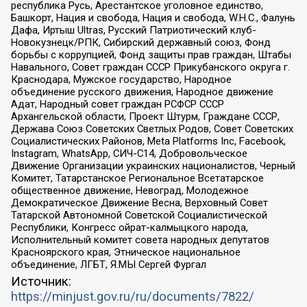
республика Русь, Арестантское уголовное единство,
Башкорт, Нация и свобода, Нация и свобода, W.H.С., Фалунь
Дафа, Иртыш Ultras, Русский Патриотический клуб-
Новокузнецк/РПК, Сибирский державный союз, Фонд
борьбы с коррупцией, Фонд защиты прав граждан, Штабы
Навального, Совет граждан СССР Прикубанского округа г.
Краснодара, Мужское государство, Народное
объединение русского движения, Народное движение
Адат, Народный совет граждан РСФСР СССР
Архангельской области, Проект Штурм, Граждане СССР,
Держава Союз Советских Светлых Родов, Совет Советских
Социалистических Районов, Meta Platforms Inc, Facebook,
Instagram, WhatsApp, СИЧ-С14, Добровольческое
Движение Организации украинских националистов, Черный
Комитет, Татарстанское Региональное Всетатарское
общественное движение, Невоград, Молодежное
Демократическое Движение Весна, Верховный Совет
Татарской Автономной Советской Социалистической
Республики, Конгресс ойрат-калмыцкого народа,
Исполнительный комитет совета народных депутатов
Красноярского края, Этническое национальное
объединение, ЛГБТ, Я.МЫ Сергей Фургал
Источник:
https://minjust.gov.ru/ru/documents/7822/