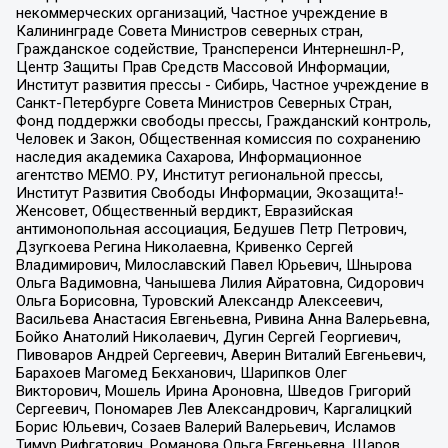
некоммерческих организаций, Частное учреждение в
Калининграде Совета Министров северных стран,
Гражданское содействие, Трансперенси Интернешнл-Р,
Центр Защиты Прав Средств Массовой Информации,
Институт развития прессы - Сибирь, Частное учреждение в
Санкт-Петербурге Совета Министров Северных Стран,
Фонд поддержки свободы прессы, Гражданский контроль,
Человек и Закон, Общественная комиссия по сохранению
наследия академика Сахарова, Информационное
агентство МЕМО. РУ, Институт региональной прессы,
Институт Развития Свободы Информации, Экозащита!-
Женсовет, Общественный вердикт, Евразийская
антимонопольная ассоциация, Бедушев Петр Петрович,
Дзугкоева Регина Николаевна, Кривенко Сергей
Владимирович, Милославский Павел Юрьевич, Шнырова
Ольга Вадимовна, Чанышева Лилия Айратовна, Сидорович
Ольга Борисовна, Туровский Александр Алексеевич,
Васильева Анастасия Евгеньевна, Ривина Анна Валерьевна,
Бойко Анатолий Николаевич, Дугин Сергей Георгиевич,
Пивоваров Андрей Сергеевич, Аверин Виталий Евгеньевич,
Барахоев Магомед Бекханович, Шарипков Олег
Викторович, Мошель Ирина Ароновна, Шведов Григорий
Сергеевич, Пономарев Лев Александрович, Каргалицкий
Борис Юльевич, Созаев Валерий Валерьевич, Исламов
Тимур Рифгатович, Романова Ольга Евгеньевна, Щаров