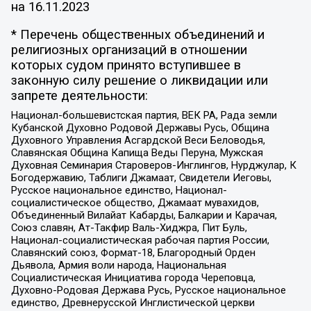
на
16.11.2023
* Перечень общественных объединений и
религиозных организаций в отношении
которых судом принято вступившее в
законную силу решение о ликвидации или
запрете деятельности:
Национал-большевистская партия, ВЕК РА, Рада земли
Кубанской Духовно Родовой Державы Русь, Община
Духовного Управления Асгардской Веси Беловодья,
Славянская Община Капища Веды Перуна, Мужская
Духовная Семинария Староверов-Инглингов, Нурджулар, К
Богодержавию, Таблиги Джамаат, Свидетели Иеговы,
Русское национальное единство, Национал-
социалистическое общество, Джамаат мувахидов,
Объединенный Вилайат Кабарды, Балкарии и Карачая,
Союз славян, Ат-Такфир Валь-Хиджра, Пит Буль,
Национал-социалистическая рабочая партия России,
Славянский союз, Формат-18, Благородный Орден
Дьявола, Армия воли народа, Национальная
Социалистическая Инициатива города Череповца,
Духовно-Родовая Держава Русь, Русское национальное
единство, Древнерусской Инглистической церкви