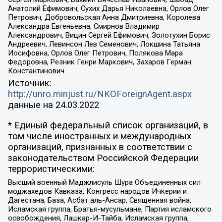
Анатолий Ефимович, Сухих Дарья Николаевна, Орлов Олег
Петрович, Добровольская Анна Дмитриевна, Королева
Александра Евгеньевна, Смирнов Владимир
Александрович, Вицин Сергей Ефимович, Золотухин Борис
Андреевич, Левинсон Лев Семенович, Локшина Татьяна
Иосифовна, Орлов Олег Петрович, Полякова Мара
Федоровна, Резник Генри Маркович, Захаров Герман
Константинович
Источник:
http://unro.minjust.ru/NKOForeignAgent.aspx
данные на
24.03.2022
* Единый федеральный список организаций, в
том числе иностранных и международных
организаций, признанных в соответствии с
законодательством Российской Федерации
террористическими:
Высший военный Маджлисуль Шура Объединенных сил
моджахедов Кавказа, Конгресс народов Ичкерии и
Дагестана, База, Асбат аль-Ансар, Священная война,
Исламская группа, Братья-мусульмане, Партия исламского
освобождения, Лашкар-И-Тайба, Исламская группа,