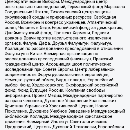
Демократические Выборы, Международный центр
электоральных исследований, Германский фонд Маршалла
Соединенных Штатов, Тихоокеанский центр защиты
окружающей среды и природных ресурсов, Свободная
Россия, Всемирный конгресс украинцев, Атлантический
совет, Человек в беде, Европейский фонд за демократию,
Джеймстаунский фонд, Прожект Хармони, Родники
дракона, Врачи против насильственного извлечения
органов, Фалунь Дафа, Друзья Фалуньгун, Фалуньгун,
Коалиция по расследованию преследования в отношении
Фалуньгун в Китае, Всемирная организация по
расследованию преследований Фалуньгун, Пражский
гражданский центр, Ассоциация школ политических
исследований при Совете Европы, Центр либеральной
современности, Форум русскоязычных европейцев,
Немецко-русский обмен, Бард колледж, Европейский
выбор, Фонд Ходорковского, Оксфордский российский
фонд, Фонд Будущее России, Компания свободы
информации, Проект Медиа, Международное партнерство
за права человека, Духовное Управление Евангельских
Христиан Украинской Христианской Церкви, Новое
Поколение, Духовное Учебное Заведение Международный
Библейский Колледж, Международное христианское
движение, Всемирный Институт Саентологических
Предприятий, Церковь Духовной Технологии, Европейская