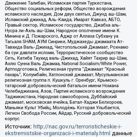
Движение Талибан, Исламская партия Туркестана,
Общество социальных реформ, Общество возрождения
исламского наследия, Дом двух святых, Джунд аш-Шам,
Исламский джихад, Аль-Каида, Имарат Кавказ, АБТО,
Правый сектор, Исламское государство, Джабха аль-
Нусра ли-Ахль аш-Шам, Народное ополчение имени К.
Минина и Д. Пожарского, Аджр от Аллаха Субхану уа
Тагьаля SHAM, АУМ Синрике, Муджахеды джамаата Ат-
Тавхида Валь-Джихад, Чистопольский Джамаат, Рохнамо
ба суи давлати исломи, Террористическое сообщество
Сеть, Катиба Таухид валь-Джихад, Хайят Тахрир аш-Шам,
Ахлю Сунна Валь Джамаа, National Socialism/White Power,
Артподготовка, Религиозная группа “Джамаат “Красный
пахарь”, Колумбайн, Хатлонский джамаат, Мусульманская
религиозная группа п. Кушкуль г. Оренбург, Крымско-
татарский добровольческий батальон имени Номана
Челебиджихана, Азов, Партия исламского возрождения
Таджикистана, Народная самооборона, Дуббайский
джамаат, московская ячейка, Батал-Хаджи Белхороев,
Маньяки Культ Убийц, Молодёжь Которая Улыбается,
Легион Свобода России, Айдар, Русский добровольческий
корпус
Источник:
http://nac.gov.ru/terroristicheskie-i-
ekstremistskie-organizacii-i-materialy.html
данные