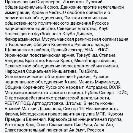
Православных Староверов-Инглингов, Русский
общенациональный союз, Движение против нелегальной
иммиграции, Кровь и Честь, О свободе совести и о
религиозных объединениях, Омская организация
общественного политического движения Русское
национальное единство, Северное Братство, Клуб
Болельщиков Футбольного Клуба Динамо,
Файзрахманисты, Мусульманская религиозная организация
п. Боровский, Община Коренного Русского народа
Щелковского района, Правый сектор, УНА - УНСО,
Украинская повстанческая армия, Тризуб им. Степана
Бандеры, Братство, Белый Крест, Misanthropic division,
Религиозное объединение последователей инглиизма,
Народная Социальная Инициатива, TulaSkins,
Этнополитическое объединение Русские, Русское
национальное объединение Атака, Мечеть Мирмамеда,
Община Коренного Русского народа г. Астрахани, ВОЛЯ,
Меджлис крымскотатарского народа, Рубеж Севера, ТОЙС,
О противодействии экстремистской деятельности,
РЕВТАТПОД, Артподготовка, Штольц, В честь иконы
Божией Матери Державная, Сектор 16, Независимость,
Фирма, Молодежная правозащитная группа МПГ, Курсом
Правды и Единения, Каракольская инициативная группа,
Автоград Крю, Союз Славянских Сил Руси, Алля-Аят,
Благотворительный пансионат Ак Умут, Русская