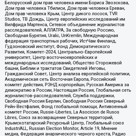
Белорусский дом прав человека имени Бориса Звозскова,
Дом прав человека Тбилиси, Дом прав человека Ереван,
Дом прав человека Крым, Центр дикого лосося, TVR
Studios, ТВ Дождь, Центр европейских исследований им
Вилфрида Мартенса, Сетевое объединение журналистов
расследователей, АЛЛАТРА, За свободную Россию,
Свободная Бурятия, Uralic, UnKremlin, Международная
федерация транспортных рабочих, ИстЧам Финланд,
Гудзоновский институт, Фонд Демократического
Развития, Комитет-2024, Центрально-Европейский
университет, Центр восточноевропейских и
международных исследований, Общество Сторожевой
башни, Библии и трактатов Свидетелей Иеговы,
Гражданский Совет, Центр анализа европейской политики,
Академическая сеть Восточная Европа, Российский
комитет действия, РЭНД корпорейшн, Русская Америка за
демократию в России, Настоящая Россия, Глобальная сеть
журналистов-расследователей, Служба поддержки,
Свободная Россия Берлин, Свободная Россия Северный
Рейн-Вестфалия, Фонд глобальной помощи, Антивоенный
комитет России, Russie-Libertes, La Asocicion de Rusos
Libres, Союз за возвращение Северных территорий,
Крымскотатарский Ресурсный Центр, Глобальный союз
IndustriALL, Russian Election Monitor, Article 19, Мнение
медиа, Федерация анархического черного креста, Радио