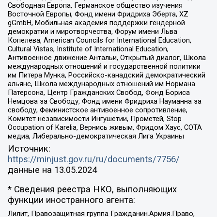
Свободная Европа, Германское общество изучения
Восточной Европы, Фонд имени Фридриха Эберта, XZ
gGmbH, Мобильная академия поддержки гендерной
демократии и миротворчества, Форум имени Льва
Копелева, American Councils for International Education,
Cultural Vistas, Institute of International Education,
Антивоенное движение Антальи, Открытый диалог, Школа
международных отношений и государственной политики
им Питера Мунка, Российско-канадский демократический
альянс, Школа международных отношений им Нормана
Патерсона, Центр Гражданских Свобод, Фонд Бориса
Немцова за Свободу, Фонд имени Фридриха Науманна за
свободу, Феминистское антивоенное сопротивление,
Комитет независимости Ингушетии, Прометей, Stop
Occupation of Karelia, Вернись живым, Фридом Хаус, СОТА
медиа, Либерально-демократическая Лига Украины
Источник:
https://minjust.gov.ru/ru/documents/7756/
данные на
13.05.2024
* Сведения реестра НКО, выполняющих
функции иностранного агента:
Лилит, Правозащитная группа Гражданин.Армия.Право,