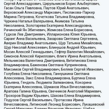
Сергей Алексадрович, Цирульников Борис Альбертович,
Гасан Ольга Павловна, Паутов Юрий Анатольевич,
Верховский Александр Маркович, Пислакова-Паркер
Марина Петровна, Кочеткова Татьяна Владимировна,
Чуркина Наталья Валерьевна, Акимова Татьяна
Николаевна, Золотарева Екатерина Александровна,
Рачинский Ян Збигневич, Жемкова Елена Борисовна,
Гудков Лев Дмитриевич, Илларионова Юлия Юрьевна,
Саранг Анна Васильевна, Захарова Светлана Сергеевна,
Аверин Владимир Анатольевич, Щур Татьяна Михайловна,
Щур Николай Алексеевич, Блинушов Андрей Юрьевич,
Мосин Алексей Геннадьевич, Гефтер Валентин Михайлович,
Симонов Алексей Кириллович, Флиге Ирина Анатольевна,
Мельникова Валентина Дмитриевна, Вититинова Елена
Владимировна, Баженова Светлана Куприяновна,
Максимов Сергей Владимирович, Беляев Сергей Иванович,
Голубева Елена Николаевна, Ганнушкина Светлана
Алексеевна, Закс Елена Владимировна, Буртина Елена
Юрьевна, Гендель Людмила Залмановна, Кокорина
Екатерина Алексеевна, Шуманов Илья Вячеславович,
Арапова Галина Юрьевна, Свечников Анатолий Мариевич,
Прохоров Вадим Юрьевич, Шахова Елена Владимировна,
Подузов Сергей Васильевич, Протасова Ирина
Вячеславовна, Литинский Леонид Борисович, Лукашевский
Сергей Маркович, Бахмин Вячеслав Иванович, Шабад